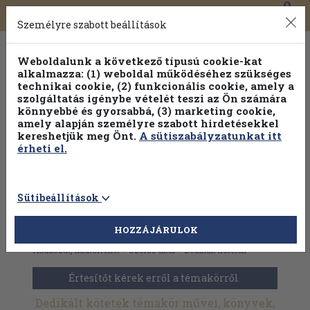
0
Toggle
Főmenü
Könyveink
navigation
Személyre szabott beállítások
Weboldalunk a következő típusú cookie-kat
alkalmazza: (1) weboldal működéséhez szükséges
technikai cookie, (2) funkcionális cookie, amely a
szolgáltatás igénybe vételét teszi az Ön számára
könnyebbé és gyorsabbá, (3) marketing cookie,
amely alapján személyre szabott hirdetésekkel
kereshetjük meg Önt.
A sütiszabályzatunkat itt
érheti el.
Sütibeállítások
HOZZÁJÁRULOK
Antikvár könyvek
>
Dedikált, aláírt kiadványok
>
Történelem
>
Hadászat, hadtörténet
>
Szerző által
>
Dedikált kötetek
Értesítőt kérek erről a témakörről
Dedikált kötetek témakör művei, könyvek,