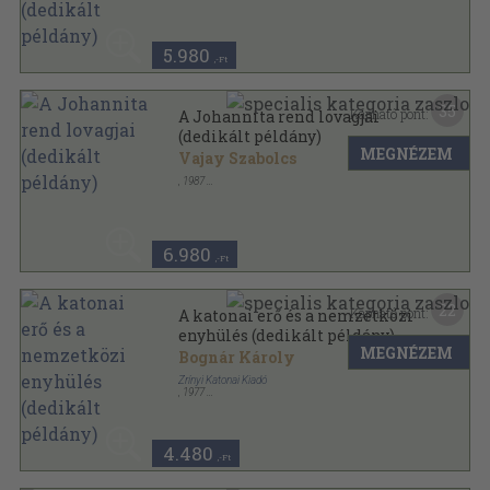
Ragasztott papírkötés
,
93
oldal
Jász-Nagykun-Szolnok Megyei Levéltár Közleményei
sorozat
5.980
,-Ft
35
Kapható pont:
A Johannita rend lovagjai
(dedikált példány)
MEGNÉZEM
Vajay Szabolcs
,
1987
Fűzött keménykötés
,
726
oldal
6.980
,-Ft
22
Kapható pont:
A katonai erő és a nemzetközi
enyhülés (dedikált példány)
MEGNÉZEM
Bognár Károly
Zrínyi Katonai Kiadó
,
1977
Fűzött kemény papírkötés
,
214
oldal
4.480
,-Ft