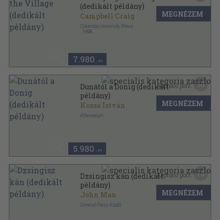
(dedikált példány)
MEGNÉZEM
Campbell Craig
Columbia University Press
,
1998
Ragasztott papírkötés
,
216
oldal
7.980
,-Ft
30
Kapható pont:
Dunától a Donig (dedikált
példány)
MEGNÉZEM
Kossa István
Athenaeum
Félvászon
,
383
oldal
5.980
,-Ft
75
Kapható pont:
Dzsingisz kán (dedikált
példány)
MEGNÉZEM
John Man
General Press Kiadó
Fűzött kemény papírkötés
,
455
oldal