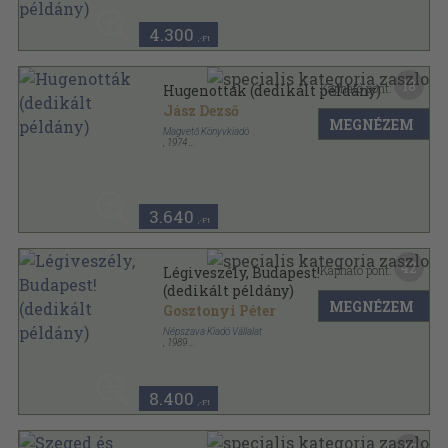
4.300
,-Ft
18
Kapható pont:
Hugenották (dedikált példány)
Jász Dezső
MEGNÉZEM
Magvető Könyvkiadó
,
1974
Vászon
,
185
oldal
3.640
,-Ft
42
Kapható pont:
Légiveszély, Budapest!
(dedikált példány)
MEGNÉZEM
Gosztonyi Péter
Népszava Kiadó Vállalat
,
1989
Ragasztott papírkötés
,
218
oldal
8.400
,-Ft