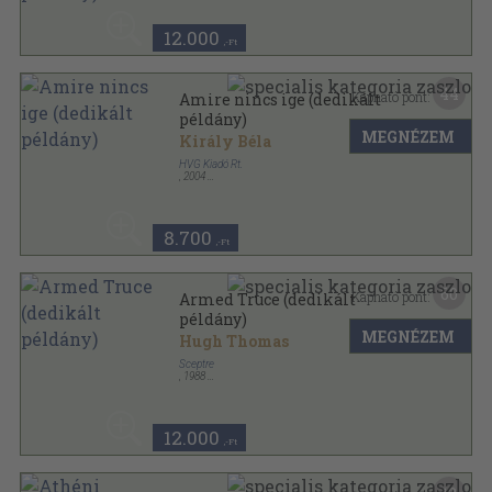
12.000
,-Ft
44
Kapható pont:
Amire nincs ige (dedikált
példány)
MEGNÉZEM
Király Béla
HVG Kiadó Rt.
,
2004
Fűzött kemény papírkötés
,
431
oldal
HVG Könyvek sorozat
8.700
,-Ft
60
Kapható pont:
Armed Truce (dedikált
példány)
MEGNÉZEM
Hugh Thomas
Sceptre
,
1988
Ragasztott papírkötés
,
960
oldal
12.000
,-Ft