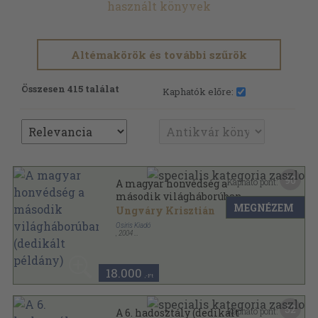
használt könyvek
Altémakörök és további szűrök
Összesen 415 találat
Kaphatók előre:
90
Kapható pont:
A magyar honvédség a
második világháborúban
MEGNÉZEM
(dedikált példány)
Ungváry Krisztián
Osiris Kiadó
,
2004
Fűzött kemény papírkötés
,
604
oldal
18.000
,-Ft
52
Kapható pont:
A 6. hadosztály (dedikált