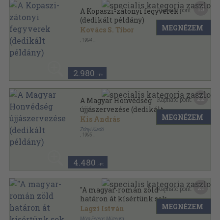
15
Kapható pont:
A Kopaszi-zátonyi fegyverek
(dedikált példány)
MEGNÉZEM
Kovács S. Tibor
,
1994
Tűzött kötés
,
24
oldal
Folia Archaeologica sorozat
2.980
,-Ft
22
Kapható pont:
A Magyar Honvédség
újjászervezése (dedikált
MEGNÉZEM
példány)
Kis András
Zrínyi Kiadó
,
1995
Varrott papírkötés
,
325
oldal
4.480
,-Ft
21
Kapható pont:
"A magyar-román zöld
határon át kísértünk sok
MEGNÉZEM
lengyelt" (dedikált példány)
Lagzi István
Móra Ferenc Múzeum