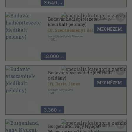
3.640
,-Ft
90
Kapható pont:
Budavár hadiépítészete
(dedikált példány)
MEGNÉZEM
Dr. Szentneményi Béla
Honvéd Levéltár és Múzeum
,
1950
Varrott papírkötés
,
146
oldal
A Honvéd Levéltár és Múzeum múzeumi
kiadványsoroza sorozat
18.000
,-Ft
17
Kapható pont:
Budavár visszavétele (dedikált
példány)
MEGNÉZEM
Ifj. Barta János
Kossuth Könyvkiadó
,
1985
Ragasztott papírkötés
,
253
oldal
Szivárvány sorozat
3.360
,-Ft
40
Kapható pont:
Burgenland, vagy Nyugat-
Magyarország? (dedikált