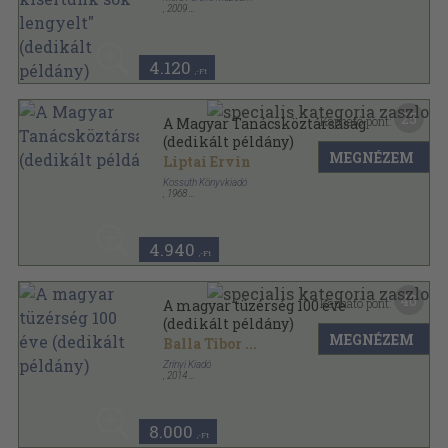
,
2009
Ragasztott papírkötés
,
164
oldal
4.120
,-Ft
25
Kapható pont:
A Magyar Tanácsköztársaság
(dedikált példány)
MEGNÉZEM
Liptai Ervin
Kossuth Könyvkiadó
,
1968
Fűzött kemény papírkötés
,
479
oldal
Népszerű Történelem sorozat
4.940
,-Ft
40
Kapható pont:
A magyar tüzérség 100 éve
(dedikált példány)
MEGNÉZEM
Balla Tibor
...
Zrínyi Kiadó
,
2014
Fűzött kemény papírkötés
,
319
oldal
8.000
,-Ft