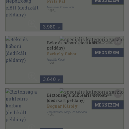
MEGNÉZEM
Pritz Pál
Maecenas Könyvkiadó
,
1991
Ragasztott papírkötés
,
384
oldal
3.980
,-Ft
18
Kapható pont:
Béke és háború (dedikált
példány)
MEGNÉZEM
Székely Gábor
Napvilág Kiadó
,
1998
Ragasztott papírkötés
,
447
oldal
3.640
,-Ft
18
Kapható pont:
Biztonság a nukleáris korban
(dedikált példány)
MEGNÉZEM
Bognár Károly
Zrínyi Katonai Könyv- és Lapkiadó
,
1985
Fűzött kemény papírkötés
,
343
oldal