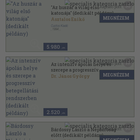
30
Kapható pont:
"Az huszár a világ első
katonája" (dedikált példány)
MEGNÉZEM
Asztalos Enikő
Custos Kiadó
,
1994
Tűzött kötés
,
70
oldal
5.980
,-Ft
13
Kapható pont:
Az intenzív ápolás helye és
szerepe a progresszív
MEGNÉZEM
betegellátási rendszerben
Dr. János György
(dedikált példány)
Tűzött kötés
,
5
oldal
Honvédorvos sorozat
2.520
,-Ft
60
Kapható pont:
Bárdossy László a Népbíróság
előtt (dedikált példány)