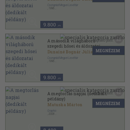
Csongrád Megyei Levéltár
,
1996
Vászon
,
487
oldal
Tanulmányok Csongrád Megye Történetéből sorozat
9.800
,-Ft
88
Kapható pont:
A második világháború
szegedi hősei és áldozatai
MEGNÉZEM
(dedikált példány)
Dunainé Bognár Júlia
...
Csongrád Megyei Levéltár
,
1996
Vászon
,
487
oldal
Tanulmányok Csongrád Megye Történetéből sorozat
9.800
,-Ft
42
Kapható pont:
A megtorlás napjai (dedikált
példány)
MEGNÉZEM
Matuska Márton
Graphic
,
2008
Ragasztott papírkötés
,
395
oldal