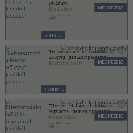
példány)
MEGNÉZEM
Kis András
Zrínyi Katonai Kiadó
,
1977
Ragasztott papírkötés
,
87
oldal
6.480
,-Ft
75
Kapható pont:
"Deltaszárnytól a Fekete
Hölgyig" (dedikált példány)
MEGNÉZEM
Kositzky Attila
Ragasztott papírkötés
,
166
oldal
15.000
,-Ft
22
Kapható pont:
Ellenforradalom tollal és
fegyverrel (dedikált példány)
MEGNÉZEM
Berecz János
Kossuth Könyvkiadó
,
1981
Ragasztott papírkötés
,
183
oldal