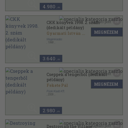
4.980
,-Ft
18
Kapható pont:
CKK könyvek 1998. 2. szám
(dedikált példány)
MEGNÉZEM
Gyarmati István
...
Magánkiadás
,
1998
Ragasztott papírkötés
,
120
oldal
CKK Könyvek sorozat
3.640
,-Ft
15
Kapható pont:
Cseppek a tengerből (dedikált
példány)
MEGNÉZEM
Fekete Pál
Püski Kiadó Kft.
,
2006
Vászon
,
445
oldal
2.980
,-Ft
40
Kapható pont:
Destroying the Village