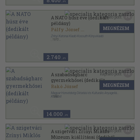
8.400
,-Ft
14
Kapható pont:
A NATO húsz éve (dedikált
példány)
MEGNÉZEM
Pálfy József
...
Zrínyi Katonai Kiadó-Kossuth Könyvkiadó
,
1970
Fűzött papírkötés
,
298
oldal
2.740
,-Ft
70
Kapható pont:
A szabadságharc
gyermekhősei (dedikált
MEGNÉZEM
példány)
Rakó József
Magyar Honvédség Oktatási és Kulturális Anyagellátó
Központ
,
1992
Tűzött kötés
,
48
oldal
14.000
,-Ft
12
Kapható pont:
A szigetvári Zrínyi Miklós
Múzeum kiállításai (dedikált