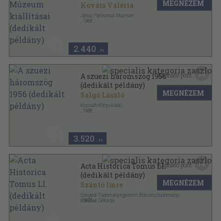
MEGNÉZEM
példány)
Kováts Valéria
Janus Pannonius Múzeum
,
1966
Fűzött papírkötés
,
112
oldal
Janus Pannonius Múzeum Füzetei sorozat
2.440
,-Ft
28
Kapható pont:
A szuezi háromszög 1956
(dedikált példány)
MEGNÉZEM
Salgó László
Kossuth Könyvkiadó
,
1986
Fűzött kemény papírkötés
,
292
oldal
3.520
,-Ft
14
Kapható pont:
Acta Historica Tomus LI.
(dedikált példány)
MEGNÉZEM
Szántó Imre
Szegedi Tudományegyetem Bölcsésztudományi
Karának Dékánja
,
1975
Tűzött kötés
,
26
oldal
Acta Universitatis Szegediensis de Attila József
Nominatae sorozat