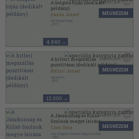
24
Kapható pont:
A Golgota útján (dedikált
példány)
MEGNÉZEM
Gazda József
Hét Krajcár Kiadó
,
2017
Fűzött kemény papírkötés
,
503
oldal
4.840
,-Ft
60
Kapható pont:
A hitleri megszállás
pusztításai (dedikált példány)
MEGNÉZEM
Bálint József
Agroinform
,
2015
Ragasztott papírkötés
,
522
oldal
12.000
,-Ft
30
Kapható pont:
A Jászkunság és Külső-
Szolnok megye leírása
MEGNÉZEM
(dedikált példány)
Cseh Géza
Jász-Nagykun-Szolnok Megyei Levéltár
,
1995