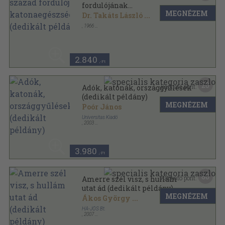
fordulójának
MEGNÉZEM
katonaegészségügyéhez
Dr. Takáts László
...
(dedikált példány)
,
1966
Tűzött kötés
,
16
oldal
Honvédorvos sorozat
2.840
,-Ft
20
Kapható pont:
Adók, katonák, országgyűlések
(dedikált példány)
MEGNÉZEM
Poór János
Universitas Kiadó
,
2003
Ragasztott papírkötés
,
263
oldal
3.980
,-Ft
60
Kapható pont:
Amerre szél visz, s hullám
utat ád (dedikált példány)
MEGNÉZEM
Ákos György
...
HA-JÓS Bt.
,
2007
Fűzött kemény papírkötés
,
288
oldal