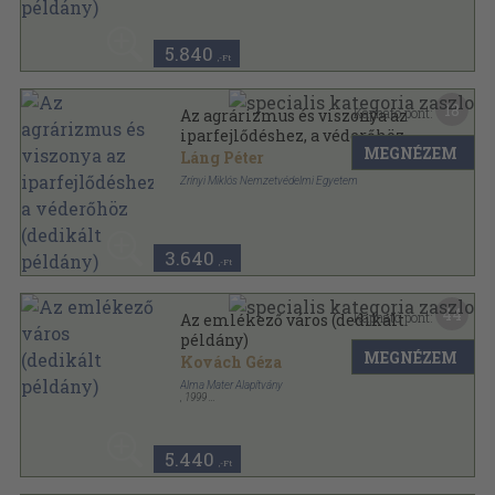
Fűzött kemény papírkötés
,
332
oldal
5.840
,-Ft
18
Kapható pont:
Az agrárizmus és viszonya az
iparfejlődéshez, a véderőhöz
MEGNÉZEM
(dedikált példány)
Láng Péter
Zrínyi Miklós Nemzetvédelmi Egyetem
Tűzött kötés
,
137
oldal
3.640
,-Ft
44
Kapható pont:
Az emlékező város (dedikált
példány)
MEGNÉZEM
Kovách Géza
Alma Mater Alapítvány
,
1999
Ragasztott papírkötés
,
257
oldal
5.440
,-Ft