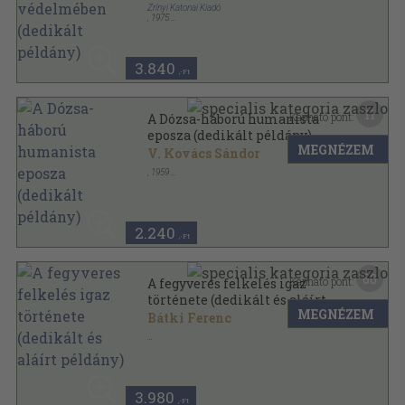
Zrínyi Katonai Kiadó
,
1975
Vászon
,
305
oldal
3.840
,-Ft
11
Kapható pont:
A Dózsa-háború humanista
eposza (dedikált példány)
MEGNÉZEM
V. Kovács Sándor
,
1959
Tűzött kötés
,
23
oldal
Irodalomtörténeti Közlemények sorozat
2.240
,-Ft
60
Kapható pont:
A fegyveres felkelés igaz
története (dedikált és aláírt
MEGNÉZEM
példány)
Bátki Ferenc
Ragasztott papírkötés
,
88
oldal
3.980
,-Ft