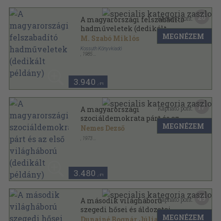
20
Kapható pont:
A magyarországi felszabadító
hadműveletek (dedikált
MEGNÉZEM
példány)
M. Szabó Miklós
Kossuth Könyvkiadó
,
1985
Ragasztott papírkötés
,
182
oldal
Négy Évtized sorozat
3.940
,-Ft
17
Kapható pont:
A magyarországi
szociáldemokrata párt és az
MEGNÉZEM
első világháború (dedikált
Nemes Dezső
példány)
,
1973
Tűzött kötés
,
61
oldal
Párttörténeti Közlemények sorozat
3.480
,-Ft
49
Kapható pont:
A második világháború
szegedi hősei és áldozatai
MEGNÉZEM
(dedikált példány)
Dunainé Bognár Júlia
...