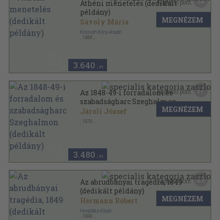
18
Kapható pont:
Athéni menetelés (dedikált
példány)
MEGNÉZEM
Sávoly Mária
Kossuth Könyvkiadó
,
1984
Fűzött kemény papírkötés
,
148
oldal
Népszerű Történelem sorozat
3.640
,-Ft
17
Kapható pont:
Az 1848-49-i forradalom és
szabadságharc Szeghalmon
MEGNÉZEM
(dedikált példány)
Jároli József
,
1979
Tűzött kötés
,
32
oldal
Történelmi, néprajzi és földrajzi tanulmányok sorozat
3.480
,-Ft
29
Kapható pont:
Az abrudbányai tragédia, 1849
(dedikált példány)
MEGNÉZEM
Hermann Róbert
Heraldika Kiadó
,
1999