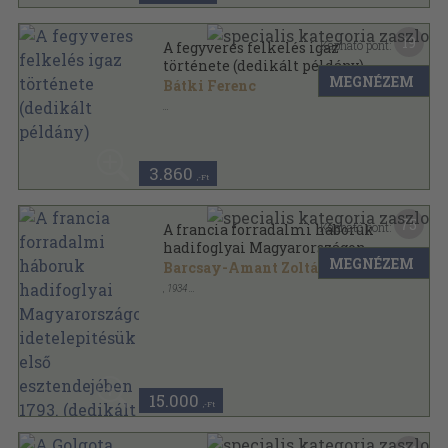
19
Kapható pont:
A fegyveres felkelés igaz
története (dedikált példány)
MEGNÉZEM
Bátki Ferenc
Ragasztott papírkötés
,
88
oldal
3.860
,-Ft
75
Kapható pont:
A francia forradalmi háboruk
hadifoglyai Magyarországon,
MEGNÉZEM
idetelepitésük első
Barcsay-Amant Zoltán
esztendejében 1793. (dedikált
,
1934
példány)
Tűzött kötés
,
96
oldal
15.000
,-Ft