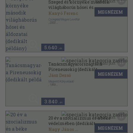
45
Kapható pont:
Szeged és környéke második
világháborús hősei és
MEGNÉZEM
áldozatai (dedikált példány)
Kanyó Ferenc
Csongrád Megyei Levéltár
,
2000
Ragasztott papírkötés
,
325
oldal
Tanulmányok Csongrád Megye Történetéből sorozat
5.640
,-Ft
19
Kapható pont:
Tanácsmagyarországtól a
Pireneusokig (dedikált
MEGNÉZEM
példány)
Jász Dezső
Magvető Könyvkiadó
,
1969
Vászon
,
173
oldal
3.840
,-Ft
19
Kapható pont:
20 év a szocializmus és a béke
védelmében (dedikált
MEGNÉZEM
példány)
Nagy János
...