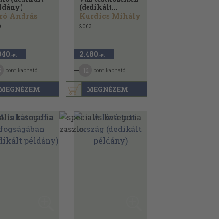
ldány)
(dedikált...
ró András
Kurdics Mihály
9
2003
940
2.480
,-Ft
,-Ft
5
12
pont kapható
pont kapható
MEGNÉZEM
MEGNÉZEM