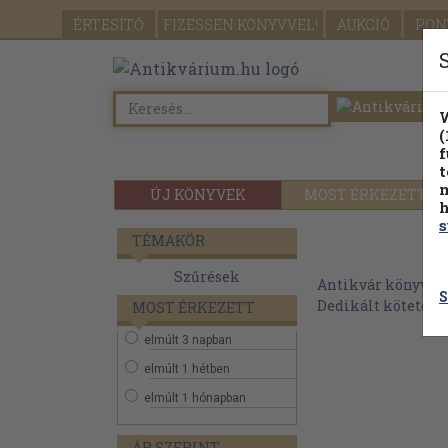
ÉRTESÍTŐ
FIZESSEN
KÖNYVVEL!
AUKCIÓ
PON
W
(
f
t
m
ÚJ KÖNYVEK
MOST ÉRKEZETT
h
s
TÉMAKÖR
Szűrések
Antikvár könyvek
S
Dedikált kötetek
MOST ÉRKEZETT
elmúlt 3 napban
elmúlt 1 hétben
elmúlt 1 hónapban
ÁR SZERINT