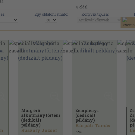
34.
8 oldal
és:
Egy oldalon látható:
Könyvek típusa:
Máig érő
Zemplényi
Zs
alkotmánytörténelem
(dedikált
Zs
(dedikált
példány)
(d
példány)
pé
Kárpáti Tamás
án
Ruszoly József
Le
1992