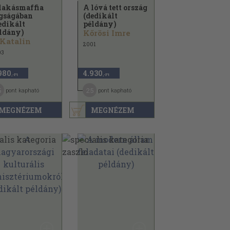
lakásmaffia
A lóvá tett ország
gságában
(dedikált
edikált
példány)
ldány)
Kőrösi Imre
 Katalin
2001
03
980
4.930
,-Ft
,-Ft
5
25
pont kapható
pont kapható
MEGNÉZEM
MEGNÉZEM