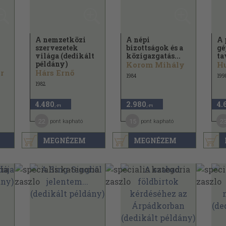
A nemzetközi
A népi
A 
szervezetek
bizottságok és a
gé
világa (dedikált
közigazgatás...
ta
.
példány)
Korom Mihály
Hu
r
Hárs Ernő
1984
199
1982
4.480
2.980
4.
,-Ft
,-Ft
22
15
2
pont kapható
pont kapható
MEGNÉZEM
MEGNÉZEM