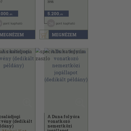
07
1998
.000
5.200
,-Ft
,-Ft
0
26
pont kapható
pont kapható
MEGNÉZEM
MEGNÉZEM
családjogi
A Duna folyóra
rvény (dedikált
vonatkozó
ldány)
nemeztközi
jogállapot...