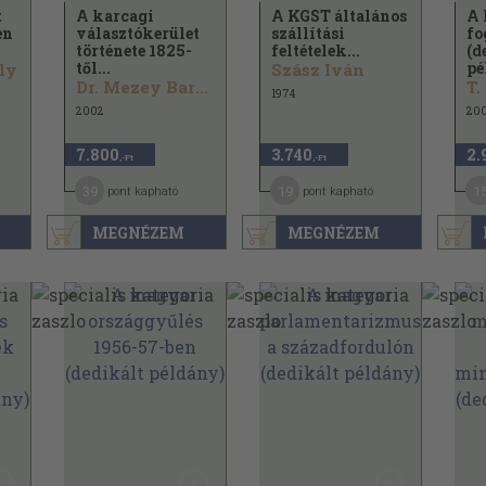
t
A karcagi
A KGST általános
A 
en
választókerület
szállítási
fo
története 1825-
feltételek...
(d
től...
pé
ly
Szász Iván
Dr. Mezey Barna...
T.
1974
2002
20
7.800
3.740
2.
,-Ft
,-Ft
39
19
1
pont kapható
pont kapható
MEGNÉZEM
MEGNÉZEM