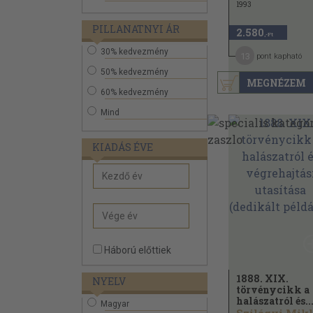
1993
PILLANATNYI ÁR
2.580
,-Ft
30% kedvezmény
13
pont kapható
50% kedvezmény
MEGNÉZEM
60% kedvezmény
Mind
KIADÁS ÉVE
Háború előttiek
1888. XIX.
NYELV
törvénycikk a
halászatról és..
Magyar