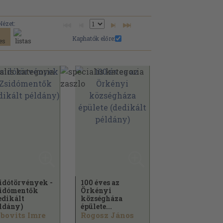
Nézet:
Kaphatók előre:
idótörvények -
100 éves az
idómentők
Örkényi
edikált
községháza
ldány)
épülete...
bovits Imre
Rogosz János