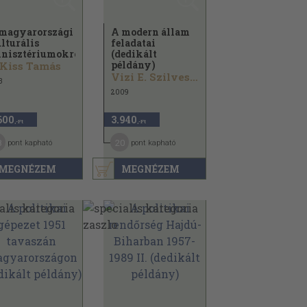
magyarországi
A modern állam
lturális
feladatai
nisztériumokról...
(dedikált
példány)
 Kiss Tamás
Vizi E. Szilveszter...
3
2009
600
3.940
,-Ft
,-Ft
8
20
pont kapható
pont kapható
MEGNÉZEM
MEGNÉZEM