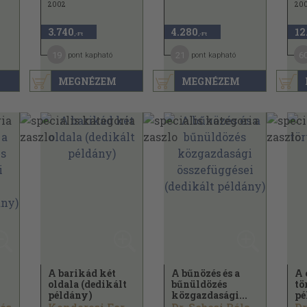
2002
20
3.740
4.280
12
,-Ft
,-Ft
19
21
6
pont kapható
pont kapható
MEGNÉZEM
MEGNÉZEM
A barikád két
A bűnözés és a
A 
oldala (dedikált
bűnüldözés
tö
.
példány)
közgazdasági...
pé