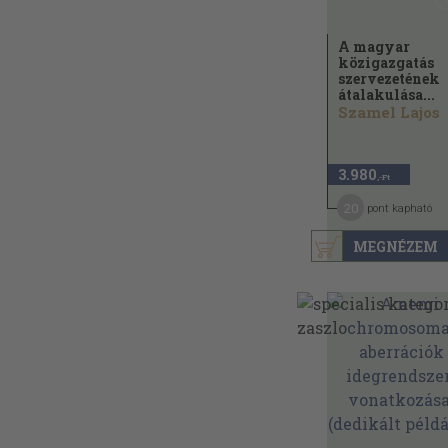
A magyar
közigazgatás
szervezetének
átalakulása...
Szamel Lajos
3.980
,-Ft
20
pont kapható
MEGNÉZEM