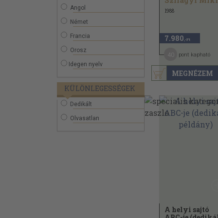
Szilágyi Mik
Angol
1988
Német
Francia
7.980
,-Ft
Orosz
40
pont kapható
Idegen nyelv
MEGNÉZEM
KÜLÖNLEGESSÉGEK
Dedikált
Olvasatlan
A helyi sajtó
ABC-je (dediká