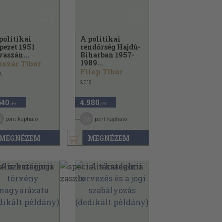
politikai
A politikai
pezet 1951
rendőrség Hajdú-
vaszán...
Biharban 1957-
1989...
szár Tibor
Filep Tibor
8
2012
640
4.980
,-Ft
,-Ft
3
25
pont kapható
pont kapható
MEGNÉZEM
MEGNÉZEM