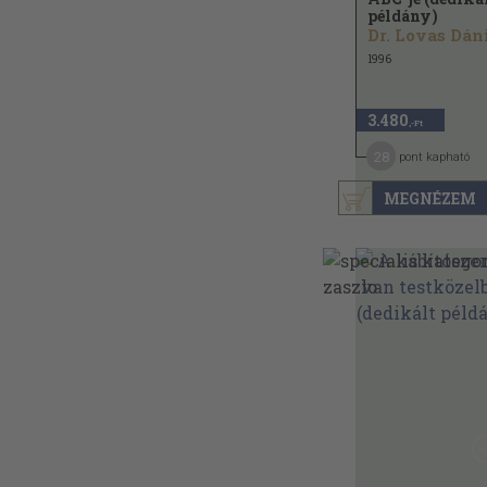
példány)
Dr. Lovas Dán
1996
3.480
,-Ft
28
pont kapható
MEGNÉZEM