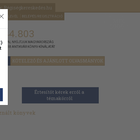
k: Régiségkereskedés.hu
A kosaram
HÍRLEVÉL
BELÉPÉS/REGISZTRÁCIÓ
MÉG
0
5000
Ft
144.803
)
ÁNNYAL NYÚJTJUK MAGYARORSZÁG
t
GYOBB ANTIKVÁR KÖNYV-KÍNÁLATÁT
YOK
KÖTELEZŐ ÉS AJÁNLOTT OLVASMÁNYOK
Értesítőt kérek erről a 
témakörről
sznált könyvek