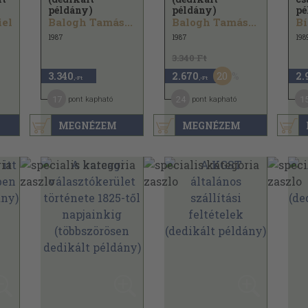
példány)
példány)
pé
iel
Balogh Tamás...
Balogh Tamás...
Bí
1987
1987
198
3.340 Ft
20
3.340
2.670
2.
,-Ft
,-Ft
17
24
1
pont kapható
pont kapható
MEGNÉZEM
MEGNÉZEM