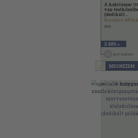
A kábítószer it
van testközelb
(dedikált...
Kurdics Mihá
1996
2.480
,-Ft
12
pont kapható
MEGNÉZEM