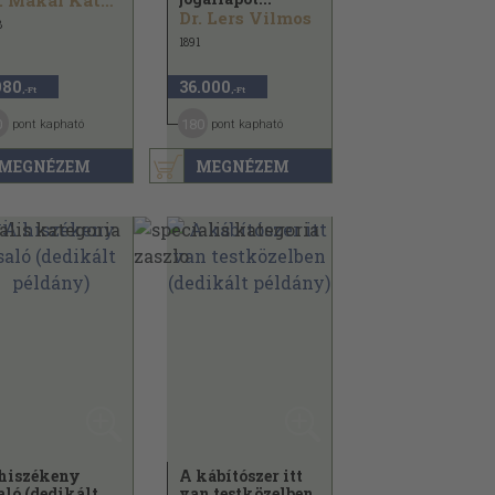
Dr. Makai Katalin
Dr. Lers Vilmos
8
1891
980
36.000
,-Ft
,-Ft
0
180
pont kapható
pont kapható
MEGNÉZEM
MEGNÉZEM
hiszékeny
A kábítószer itt
aló (dedikált
van testközelben