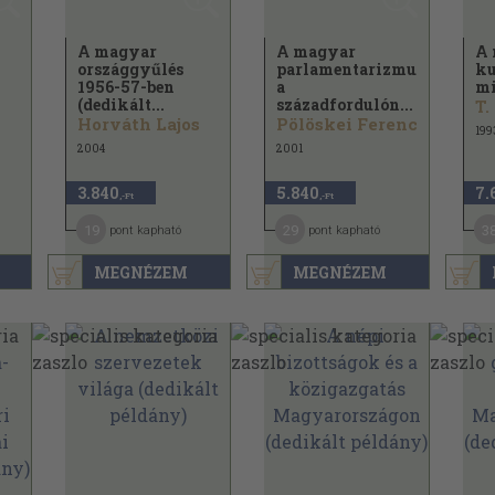
A magyar
A magyar
A 
országgyűlés
parlamentarizmus
ku
1956-57-ben
a
mi
(dedikált...
századfordulón...
T.
Horváth Lajos
Pölöskei Ferenc
199
2004
2001
3.840
5.840
7.
,-Ft
,-Ft
19
29
3
pont kapható
pont kapható
MEGNÉZEM
MEGNÉZEM