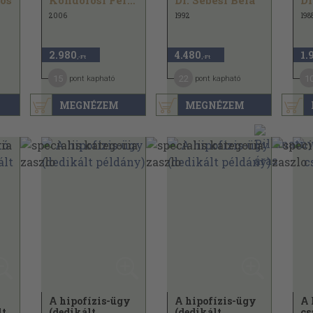
lós
Kondorosi Ferenc
Dr. Sebesi Béla
2006
1992
198
2.980
4.480
1.
,-Ft
,-Ft
15
22
1
pont kapható
pont kapható
MEGNÉZEM
MEGNÉZEM
A hipofízis-ügy
A hipofízis-ügy
A 
lt
(dedikált
(dedikált
cs