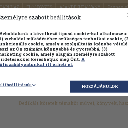
TÁRUHÁZ
ELŐJEGYZÉS
AJÁNDÉKUTALVÁNY
Partnerün
SZÁLLÍTÁS
SEGÍTSÉG
Személyre szabott beállítások
1.
Részletes kereső
Témaköri fa
eboldalunk a következő típusú cookie-kat alkalmazza:
1) weboldal működéséhez szükséges technikai cookie, (2
KIADV
unkcionális cookie, amely a szolgáltatás igénybe vételé
LEGNA
eszi az Ön számára könnyebbé és gyorsabbá, (3)
arketing cookie, amely alapján személyre szabott
PILLANATNYI ÁRAINK
FENNTARTHATÓ OLVASMÁN
irdetésekkel kereshetjük meg Önt.
A
ütiszabályzatunkat itt érheti el.
>
Jogtudomány
>
Dedikált, aláírt kötetek
>
Szerző által
>
ütibeállítások
HOZZÁJÁRULOK
Dedikált kötetek témakör művei, könyvek, ha