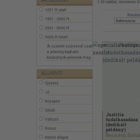
1-60 találat, összesen 4
1001 Ft alatt
Rendez
1001 - 2000 Ft
2001 - 5000 Ft
5000 Ft felett
Ár szerinti szűrésnél csak
a jelenleg kapható
kiadványok jelennek meg.
ÁLLAPOT
Újszerű
Jó
Közepes
Sérült
Justitia
tudathasadása
Változó
(dedikált
Rossz
példány)
Bernáth Zolt
Kitűnő állapot