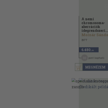
A nemi
chromosoma-
aberrációk
idegrendszeri..
Molnár Sándo
1977
6.480
,-Ft
32
pont kapható
MEGNÉZEM