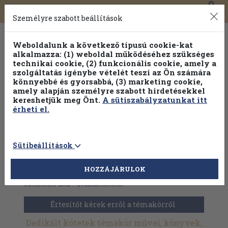
0
Toggle
Főmenü
Könyveink
navigation
Személyre szabott beállítások
Weboldalunk a következő típusú cookie-kat
alkalmazza: (1) weboldal működéséhez szükséges
technikai cookie, (2) funkcionális cookie, amely a
szolgáltatás igénybe vételét teszi az Ön számára
könnyebbé és gyorsabbá, (3) marketing cookie,
Válogasson több mint 30 000 kötet közül
amely alapján személyre szabott hirdetésekkel
Hobbi témakörökben
20% kedvezménnyel!
kereshetjük meg Önt.
A sütiszabályzatunkat itt
érheti el.
Sütibeállítások
HOZZÁJÁRULOK
Antikvár könyvek
>
Nyelvészet
>
Dedikált, aláírt kötetek
>
Szerkesztő által
>
Dedikált kötetek
Értesítőt kérek erről a témakörről
Dedikált kötetek témakör művei, könyvek,