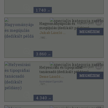
A hetvenes évek magyar nyelvészei-Pályaképek és
önvallomások sorozat
1.740
,-Ft
19
Kapható pont:
Hagyományápolás és
megújulás (dedikált példány)
MEGNÉZEM
Jakab László
...
,
1982
Ragasztott papírkötés
,
183
oldal
Opera Facultatis Philosophicae Universitatis de
Ludovico Kossuth Nominatae sorozat
3.860
,-Ft
22
Kapható pont:
Helyesírási és tipográfiai
tanácsadó (dedikált példány)
MEGNÉZEM
Deme László
...
Nyomdaipari Egyesülés
,
1971
Műanyag kötés
,
315
oldal
4.340
,-Ft