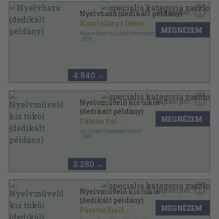
24
Kapható pont:
Nyelvhaza (dedikált példány)
Kosztolányi Dezső
...
MEGNÉZEM
Magyar Nyelv és Kultúra Nemzetközi Társasága
,
2010
Ragasztott papírkötés
,
206
oldal
4.840
,-Ft
16
Kapható pont:
Nyelvművelő kis tükör
(dedikált példány)
MEGNÉZEM
Fábián Pál
...
Vas Megyei Pedagógiai Intézet
,
1993
Ragasztott papírkötés
,
382
oldal
3.280
,-Ft
15
Kapható pont:
Nyelvművelő kis tükör
(dedikált példány)
MEGNÉZEM
Pásztor Emil
...