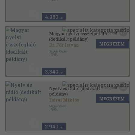
Fűzött keménykötés
,
201
oldal
4.980
,-Ft
17
Kapható pont:
Magyar nyelvi összefoglaló
(dedikált példány)
MEGNÉZEM
Dr. Fűr István
Szukits Kiadás
,
1948
Varrott papírkötés
,
276
oldal
3.340
,-Ft
15
Kapható pont:
Nyelv és rádió (dedikált
példány)
MEGNÉZEM
Zsirai Miklós
Magyar Rádió
,
1995
Ragasztott papírkötés
,
116
oldal
2.940
,-Ft