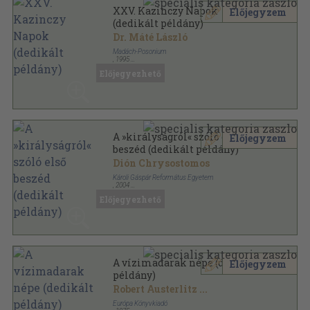
XXV. Kazinczy Napok
Előjegyzem
(dedikált példány)
Dr. Máté László
Madách-Posonium
,
1995
Ragasztott papírkötés
,
128
oldal
Előjegyezhető
A »királyságról« szóló első
Előjegyzem
beszéd (dedikált példány)
Dión Chrysostomos
Károli Gáspár Református Egyetem
,
2004
Fűzött kemény papírkötés
,
307
oldal
Előjegyezhető
A Károli Gáspár Református Egyetem
Bölcsészettudományi Kara Ókortörténeti
Tanszékének kiadványai sorozat
A vízimadarak népe (dedikált
Előjegyzem
példány)
Robert Austerlitz
...
Európa Könyvkiadó