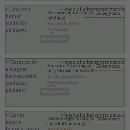
Ezerarcú humor (dedikált
Előjegyzem
példány)
Vargha Katalin
...
Tinta Könyvkiadó
,
2008
Ragasztott papírkötés
,
318
oldal
Előjegyezhető
Segédkönyvek a nyelvészet tanulmányozásához
sorozat
Harminc év a magyar
Előjegyzem
helyesírásért (dedikált
példány)
Dr. Görgényi Ernő
...
Erkel Ferenc Gimnázium
,
2018
Ragasztott papírkötés
,
232
oldal
Előjegyezhető
Heves megye földrajzi nevei I.
Előjegyzem
(dedikált példány)
Kovács Béla