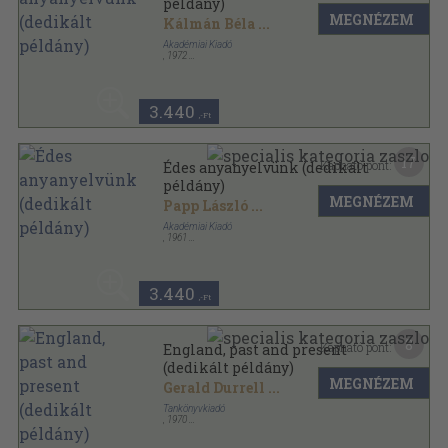
példány)
MEGNÉZEM
Kálmán Béla
...
Akadémiai Kiadó
,
1972
Fűzött keménykötés
,
470
oldal
3.440
,-Ft
17
Kapható pont:
Édes anyanyelvünk (dedikált
példány)
MEGNÉZEM
Papp László
...
Akadémiai Kiadó
,
1961
Vászon
,
507
oldal
3.440
,-Ft
8
Kapható pont:
England, past and present
(dedikált példány)
MEGNÉZEM
Gerald Durrell
...
Tankönyvkiadó
,
1970
Varrott papírkötés
,
87
oldal
Idegen nyelvi kiskönyvtár sorozat