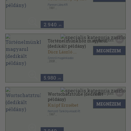
Pannon-Libra Kft.
,
1991
Ragasztott papírkötés
,
111
oldal
2.940
,-Ft
30
Kapható pont:
Történelmünkhöz magyarul
(dedikált példány)
MEGNÉZEM
Dúcz László
...
Szerzői magánkiadás
,
2008
Ragasztott papírkötés
,
136
oldal
5.980
,-Ft
20
Kapható pont:
Wortschatztruhe (dedikált
példány)
MEGNÉZEM
Knipf Erzsébet
Nemzeti Tankönyvkiadó Rt.
,
1997
Ragasztott papírkötés
,
127
oldal
3.940