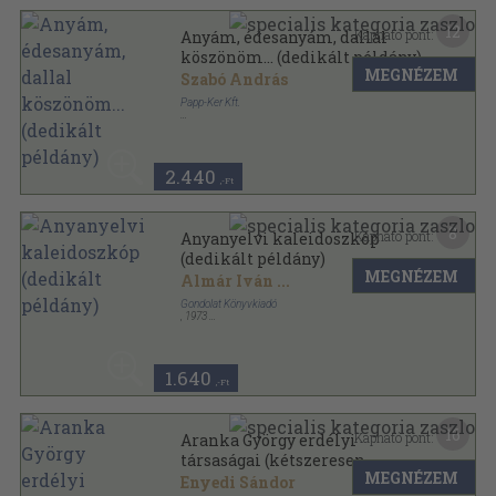
12
Kapható pont:
Anyám, édesanyám, dallal
köszönöm... (dedikált példány)
MEGNÉZEM
Szabó András
Papp-Ker Kft.
Fűzött keménykötés
,
118
oldal
2.440
,-Ft
8
Kapható pont:
Anyanyelvi kaleidoszkóp
(dedikált példány)
MEGNÉZEM
Almár Iván
...
Gondolat Könyvkiadó
,
1973
Ragasztott papírkötés
,
312
oldal
1.640
,-Ft
16
Kapható pont:
Aranka György erdélyi
társaságai (kétszeresen
MEGNÉZEM
dedikált példány)
Enyedi Sándor