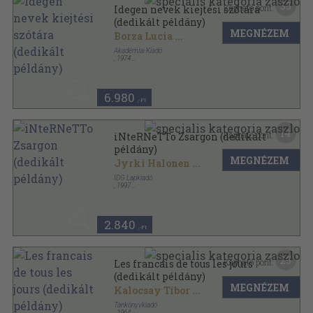
35
Kapható pont:
Idegen nevek kiejtési szótára
(dedikált példány)
MEGNÉZEM
Borza Lucia
...
Akadémiai Kiadó
,
1974
Vászon
,
500
oldal
6.980
,-Ft
14
Kapható pont:
iNteRNeTTo Zsargon (dedikált
példány)
MEGNÉZEM
Jyrki Halonen
...
IDG Lapkiadó
,
1997
Ragasztott papírkötés
,
83
oldal
2.840
,-Ft
25
Kapható pont:
Les francais de tous les jours
(dedikált példány)
MEGNÉZEM
Kalocsay Tibor
...
Tankönyvkiadó
,
1964