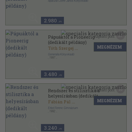
Apáczai Csere János Könyvkiadó
Ragasztott papírkötés
,
188
oldal
2.980
,-Ft
17
Kapható pont:
Pápuáktól a Pioneerig
(dedikált példány)
MEGNÉZEM
Tóth Szergej
...
Generalia Könyvkiadó
,
1997
Ragasztott papírkötés
,
183
oldal
Nyelvészeti füzetek sorozat
3.480
,-Ft
16
Kapható pont:
Rendszer és stilisztika a
helyesírásban (dedikált
MEGNÉZEM
példány)
Fábián Pál
...
Erkel Ferenc Gimnázium
,
1992
Ragasztott papírkötés
,
115
oldal
3.240
,-Ft