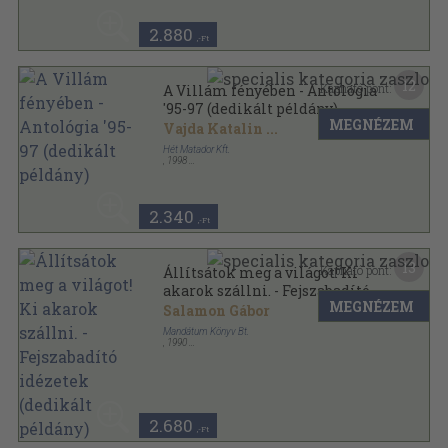
2.880
,-Ft
12
Kapható pont:
A Villám fényében - Antológia
'95-97 (dedikált példány)
MEGNÉZEM
Vajda Katalin
...
Hét Matador Kft.
,
1998
Ragasztott papírkötés
,
215
oldal
2.340
,-Ft
13
Kapható pont:
Állítsátok meg a világot! Ki
akarok szállni. - Fejszabadító
MEGNÉZEM
idézetek (dedikált példány)
Salamon Gábor
Mandátum Könyv Bt.
,
1990
Ragasztott papírkötés
,
208
oldal
2.680
,-Ft