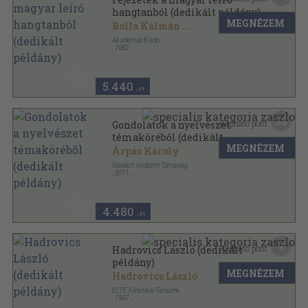
hangtanból (dedikált példány)
MEGNÉZEM
Bolla Kálmán
...
Akadémiai Kiadó
,
1982
Vászon
,
347
oldal
5.440
,-Ft
36
Kapható pont:
Gondolatok a nyelvészet
témaköréből (dedikált
MEGNÉZEM
példány)
Árpás Károly
Madách Irodalmi Társaság
,
2011
Ragasztott papírkötés
,
287
oldal
4.480
,-Ft
9
Kapható pont:
Hadrovics László (dedikált
példány)
MEGNÉZEM
Hadrovics László
ELTE Fonetikai Tanszék
,
1997
Tűzött kötés
,
27
oldal