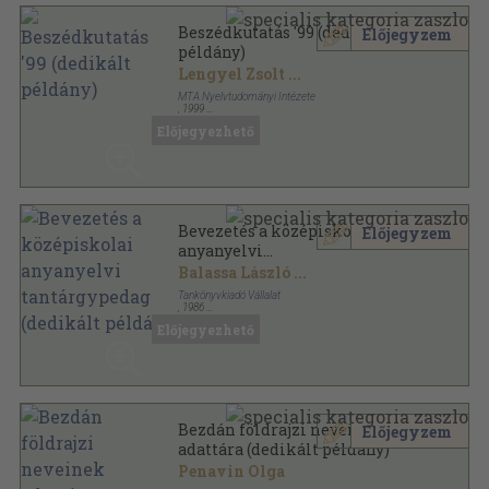
Beszédkutatás '99 (dedikált
Előjegyzem
példány)
Lengyel Zsolt
...
MTA Nyelvtudományi Intézete
,
1999
Ragasztott papírkötés
,
137
oldal
Előjegyezhető
Beszédkutatás sorozat
Bevezetés a középiskolai
Előjegyzem
anyanyelvi
tantárgypedagógiába (dedikált
Balassa László
...
példány)
Tankönyvkiadó Vállalat
,
1986
Ragasztott papírkötés
,
304
oldal
Előjegyezhető
Bezdán földrajzi neveinek
Előjegyzem
adattára (dedikált példány)
Penavin Olga