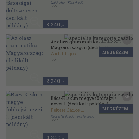
Szépirodalmi Könyvkiadó
,
1988
Fűzött kemény papírkötés
,
283
oldal
Ritkaságok sorozat
3.240
,-Ft
11
Kapható pont:
Az olasz grammatika
Magyarországon (dedikált
MEGNÉZEM
példány)
Antal Lajos
,
1985
Ragasztott papírkötés
,
140
oldal
2.240
,-Ft
35
Kapható pont:
Bács-Kiskun megye földrajzi
nevei I. (dedikált példány)
MEGNÉZEM
Fekete János
...
Magyar Nyelvtudományi Társaság
,
1997
Ragasztott papírkötés
,
118
oldal
A Magyar Nyelvtudományi Társaság Kiadványai
sorozat
4.340
,-Ft