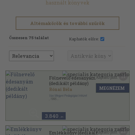
használt könyvek
Altémakörök és további szűrök
Összesen 75 találat
Kaphatók előre:
19
Kapható pont:
Fölnevelő édesanyám
(dedikált példány)
MEGNÉZEM
Rónai Béla
Vas Megyei Pedagógiai Intézet
,
1995
Ragasztott papírkötés
,
296
oldal
3.840
,-Ft
23
Kapható pont:
Emlékkönyv (dedikált