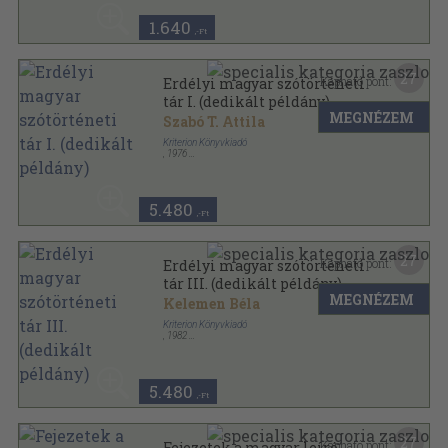
1.640
,-Ft
27
Kapható pont:
Erdélyi magyar szótörténeti
tár I. (dedikált példány)
MEGNÉZEM
Szabó T. Attila
Kriterion Könyvkiadó
,
1976
Vászon
,
1225
oldal
Erdélyi magyar szótörténeti tár sorozat
5.480
,-Ft
27
Kapható pont:
Erdélyi magyar szótörténeti
tár III. (dedikált példány)
MEGNÉZEM
Kelemen Béla
Kriterion Könyvkiadó
,
1982
Vászon
,
1162
oldal
Erdélyi magyar szótörténeti tár sorozat
5.480
,-Ft
27
Kapható pont:
Fejezetek a magyar leíró