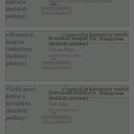
Magyar Nyelv, Irodalom és Hungarológiai Kutatások
Intézete
,
1988
Ragasztott papírkötés
,
147
oldal
Előjegyezhető
Vajdaság helységeinek földrajzi nevei sorozat
Bronzkori magyar írásbeliség
Előjegyzem
(dedikált példány)
Simon Péter
...
Írástörténeti Kutató Intézet
,
1993
Ragasztott papírkötés
,
213
oldal
Előjegyezhető
Írástörténeti tanulmányok sorozat
Erdő-mező állatai a sóvidéken
Előjegyzem
(dedikált példány)
Gub Jenő
Firtos Művelődési Egylet
,
1996
Ragasztott papírkötés
,
102
oldal
Előjegyezhető
HAZANÉZŐ Könyvek sorozat