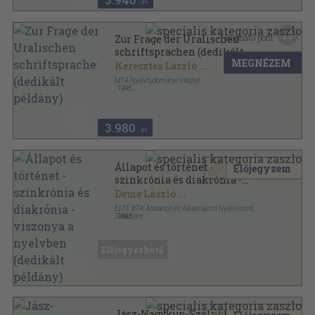
,-Ft
20
Kapható pont:
Zur Frage der Uralischen
schriftsprachen (dedikált
MEGNÉZEM
példány)
Keresztes László
...
MTA Nyelvtudományi Intézet
,
1995
Ragasztott papírkötés
,
153
oldal
Linguistica series A - Studia et dissertationes sorozat
3.980
,-Ft
Állapot és történet -
Előjegyzem
szinkrónia és diakrónia -
viszonya a nyelvben (dedikált
Deme László
...
példány)
ELTE BTK Általános és Alkalmazott Nyelvészeti
Tanszéke
,
1993
Tűzött kötés
,
237
oldal
Előjegyezhető
Jász-Nagykun-Szolnok megye