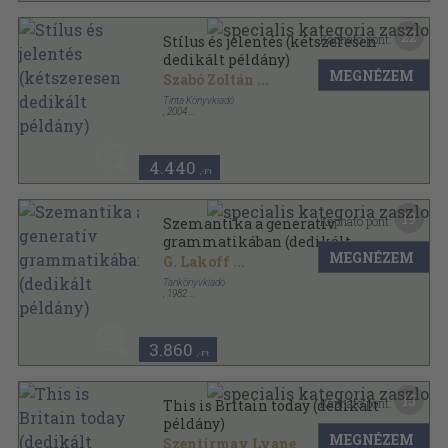
22
Kapható pont:
Stílus és jelentés (kétszeresen
dedikált példány)
MEGNÉZEM
Szabó Zoltán
...
Tinta Könyvkiadó
,
2004
Ragasztott papírkötés
,
113
oldal
Segédkönyvek a nyelvészet tanulmányozásához
sorozat
4.440
,-Ft
19
Kapható pont:
Szemantika a generatív
grammatikában (dedikált
MEGNÉZEM
példány)
G. Lakoff
...
Tankönyvkiadó
,
1982
Ragasztott papírkötés
,
521
oldal
3.860
,-Ft
15
Kapható pont:
This is Britain today (dedikált
példány)
MEGNÉZEM
Szentirmay Lyane