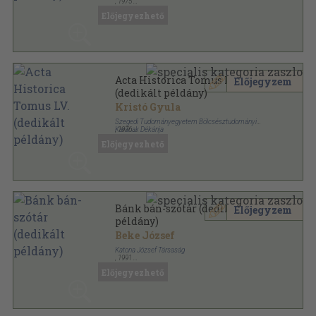
,
1975
Vászon
,
508
oldal
Előjegyezhető
Acta Historica Tomus LV.
Előjegyzem
(dedikált példány)
Kristó Gyula
Szegedi Tudományegyetem Bölcsésztudományi
Karának Dékánja
,
1976
Varrott papírkötés
,
99
oldal
Előjegyezhető
Acta Universitatis Szegediensis de Attila József
Nominatae sorozat
Bánk bán-szótár (dedikált
Előjegyzem
példány)
Beke József
Katona József Társaság
,
1991
Félvászon
,
343
oldal
Előjegyezhető