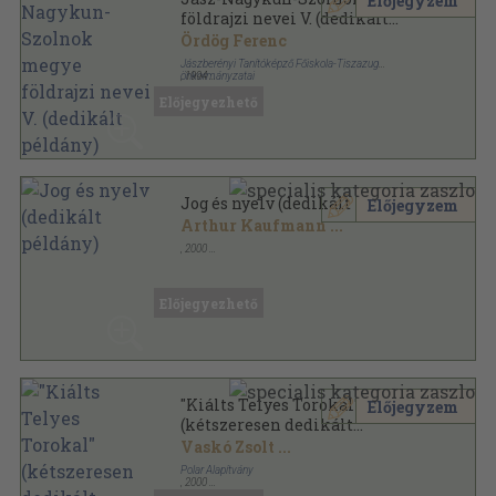
Előjegyzem
földrajzi nevei V. (dedikált
példány)
Ördög Ferenc
Jászberényi Tanítóképző Főiskola-Tiszazug
önkormányzatai
,
1994
Ragasztott papírkötés
,
178
oldal
Előjegyezhető
Jász-Nagykun-Szolnok megye földrajzi nevei sorozat
Jog és nyelv (dedikált példány)
Előjegyzem
Arthur Kaufmann
...
,
2000
Ragasztott papírkötés
,
270
oldal
Jogfilozófiák sorozat
Előjegyezhető
"Kiálts Telyes Torokal"
Előjegyzem
(kétszeresen dedikált
példány)
Vaskó Zsolt
...
Polar Alapítvány
,
2000
Fűzött kemény papírkötés
,
545
oldal