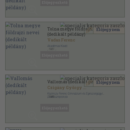
Előjegyezhető
Tolna megye földrajzi nevei
Előjegyzem
(dedikált példány)
Vadas Ferenc
Akadémiai Kiadó
,
1981
Fűzött keménykötés
,
840
oldal
Előjegyezhető
Vallomás (dedikált példány)
Előjegyzem
Czigány György
...
Kazinczy Ferenc Gimnázium és Egészségügyi
Szakközépiskola
,
1985
Tűzött kötés
,
96
oldal
Előjegyezhető