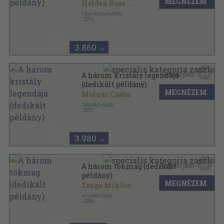
MEGNÉZEM
Holden Rose
...
Főnix Könyvműhely
,
2014
Ragasztott papírkötés
,
130
oldal
Howard Matheu különös esetei sorozat
3.860
,-Ft
20
Kapható pont:
A három kristály legendája
(dedikált példány)
MEGNÉZEM
Molnár Csaba
Tarandus Kiadó
,
2011
Fűzött kemény papírkötés
,
343
oldal
3.980
,-Ft
16
Kapható pont:
A három tökmag (dedikált
példány)
MEGNÉZEM
Zsuga Miklós
Accordia Kiadó
,
2006
Fűzött keménykötés
,
83
oldal