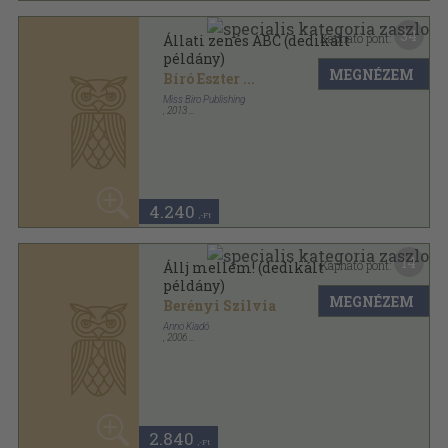
2.840
,-Ft
Mutass többet
ANTIKVÁRIUM.HU
SZOLGÁLTATÁSAINK