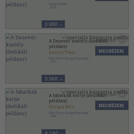
Szerzői Kiadás
,
2019
Fűzött kemény papírkötés
,
54
oldal
3.980
,-Ft
17
Kapható pont:
A Denevér-kastély (dedikált
példány)
MEGNÉZEM
Szántó Tibor
Móra Ferenc Ifjúsági Könyvkiadó
,
1971
Fűzött kemény papírkötés
,
319
oldal
Sirály Könyvek sorozat
3.360
,-Ft
21
Kapható pont:
A fabatkák kertje (dedikált
példány)
MEGNÉZEM
Horgas Béla
Móra Ferenc Ifjúsági Könyvkiadó
,
1984
Fűzött kemény papírkötés
,
82
oldal
4.240