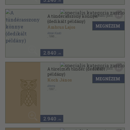
,-Ft
14
Kapható pont:
A tündérasszony könnye
(dedikált példány)
MEGNÉZEM
Ambrus Lajos
Ablak Kiadó
,
1996
Ragasztott papírkötés
,
107
oldal
2.840
,-Ft
15
Kapható pont:
A türelmes tündér (dedikált
példány)
MEGNÉZEM
Koch János
Alterra
,
1997
Amatőr papírkötés
,
65
oldal
2.940
,-Ft
15
Kapható pont:
A türelmes tündér (dedikált
példány)