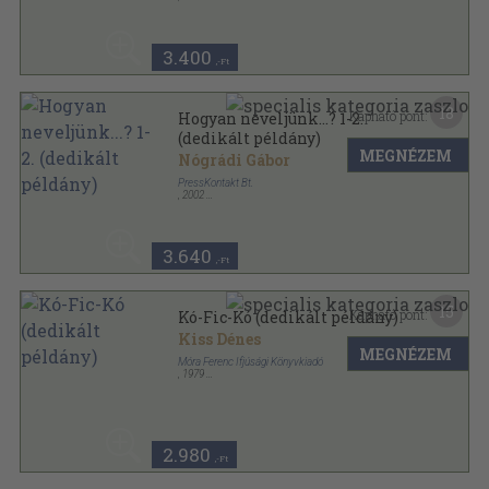
Fűzött kemény papírkötés
,
210
oldal
3.400
,-Ft
18
Kapható pont:
Hogyan neveljünk...? 1-2.
(dedikált példány)
MEGNÉZEM
Nógrádi Gábor
PressKontakt Bt.
,
2002
Fűzött kemény papírkötés
,
168
oldal
3.640
,-Ft
15
Kapható pont:
Kó-Fic-Kó (dedikált példány)
Kiss Dénes
MEGNÉZEM
Móra Ferenc Ifjúsági Könyvkiadó
,
1979
Varrott keménykötés
,
37
oldal
2.980
,-Ft