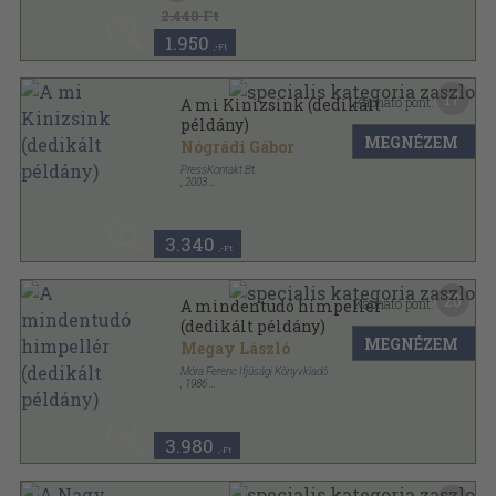
Majsai mesék sorozat
2.440 Ft
1.950
,-Ft
17
Kapható pont:
A mi Kinizsink (dedikált
példány)
MEGNÉZEM
Nógrádi Gábor
PressKontakt Bt.
,
2003
Ragasztott papírkötés
,
139
oldal
3.340
,-Ft
20
Kapható pont:
A mindentudó himpellér
(dedikált példány)
MEGNÉZEM
Megay László
Móra Ferenc Ifjúsági Könyvkiadó
,
1986
Varrott keménykötés
,
110
oldal
3.980
,-Ft