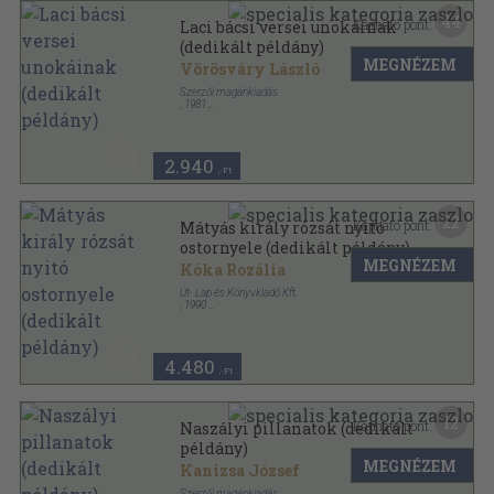
44
Kapható pont:
Laci bácsi versei unokáinak
(dedikált példány)
MEGNÉZEM
Vörösváry László
Szerzői magánkiadás
,
1981
Varrott keménykötés
,
47
oldal
2.940
,-Ft
22
Kapható pont:
Mátyás király rózsát nyitó
ostornyele (dedikált példány)
MEGNÉZEM
Kóka Rozália
Út- Lap és Könyvkiadó Kft.
,
1990
Ragasztott papírkötés
,
166
oldal
4.480
,-Ft
12
Kapható pont:
Naszályi pillanatok (dedikált
példány)
MEGNÉZEM
Kanizsa József
Szerzői magánkiadás