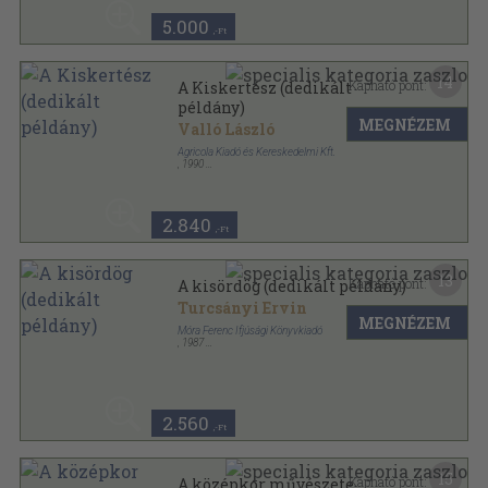
5.000
,-Ft
14
Kapható pont:
A Kiskertész (dedikált
példány)
MEGNÉZEM
Valló László
Agricola Kiadó és Kereskedelmi Kft.
,
1990
Ragasztott papírkötés
,
133
oldal
Kertmagyarország sorozat
2.840
,-Ft
13
Kapható pont:
A kisördög (dedikált példány)
Turcsányi Ervin
MEGNÉZEM
Móra Ferenc Ifjúsági Könyvkiadó
,
1987
Ragasztott papírkötés
,
228
oldal
2.560
,-Ft
15
Kapható pont:
A középkor művészete