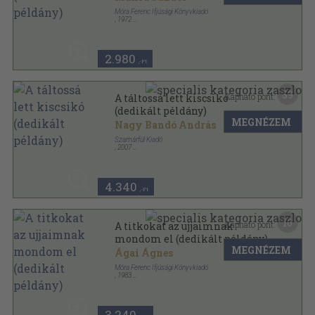
Móra Ferenc Ifjúsági Könyvkiadó
,
1972
Fűzött kemény papírkötés
,
269
oldal
2.980
,-Ft
39
Kapható pont:
A táltossá lett kiscsikó
(dedikált példány)
MEGNÉZEM
Nagy Bandó András
Szamárfül Kiadó
,
2007
Fűzött kemény papírkötés
,
101
oldal
Lovas mesék sorozat
4.340
,-Ft
16
Kapható pont:
A titkokat az ujjaimnak
mondom el (dedikált példány)
MEGNÉZEM
Ágai Ágnes
Móra Ferenc Ifjúsági Könyvkiadó
,
1983
Varrott keménykötés
,
55
oldal
3.240