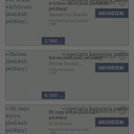
24
Kapható pont:
A titkos várfolyosó (dedikált
példány)
MEGNÉZEM
Dessewffy Sándor
Móra Ferenc Ifjúsági Könyvkiadó
,
1980
Fűzött kemény papírkötés
,
227
oldal
2.980
,-Ft
35
Kapható pont:
Bulcsu (dedikált példány)
Pörzse Sándor
...
MEGNÉZEM
Pytheas Könyvkiadó
,
2008
Fűzött kemény papírkötés
,
64
oldal
6.980
,-Ft
17
Kapható pont:
Eb vagy kutya (dedikált
példány)
MEGNÉZEM
Kiss Dénes
Móra Ferenc Ifjúsági Könyvkiadó
,
1982