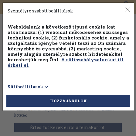
0
Toggle
Főmenü
Könyveink
navigation
Személyre szabott beállítások
Weboldalunk a következő típusú cookie-kat
alkalmazza: (1) weboldal működéséhez szükséges
technikai cookie, (2) funkcionális cookie, amely a
szolgáltatás igénybe vételét teszi az Ön számára
könnyebbé és gyorsabbá, (3) marketing cookie,
amely alapján személyre szabott hirdetésekkel
kereshetjük meg Önt.
A sütiszabályzatunkat itt
érheti el.
Sütibeállítások
HOZZÁJÁRULOK
Antikvár könyvek
>
Szépirodalom
>
Gyermek- és ifjúsági
irodalom
>
Dedikált, aláírt kötetek
>
Szerző által
>
Dedikált
kötetek
Értesítőt kérek erről a témakörről