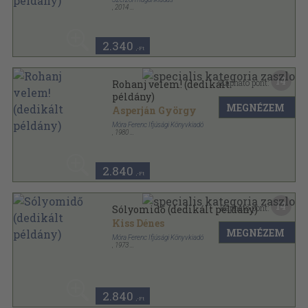
,
2014
Ragasztott papírkötés
,
147
oldal
2.340
,-Ft
14
Kapható pont:
Rohanj velem! (dedikált
példány)
MEGNÉZEM
Asperján György
Móra Ferenc Ifjúsági Könyvkiadó
,
1980
Fűzött kemény papírkötés
,
297
oldal
2.840
,-Ft
14
Kapható pont:
Sólyomidő (dedikált példány)
Kiss Dénes
MEGNÉZEM
Móra Ferenc Ifjúsági Könyvkiadó
,
1973
Fűzött kemény papírkötés
,
238
oldal
Sirály Könyvek sorozat
2.840
,-Ft