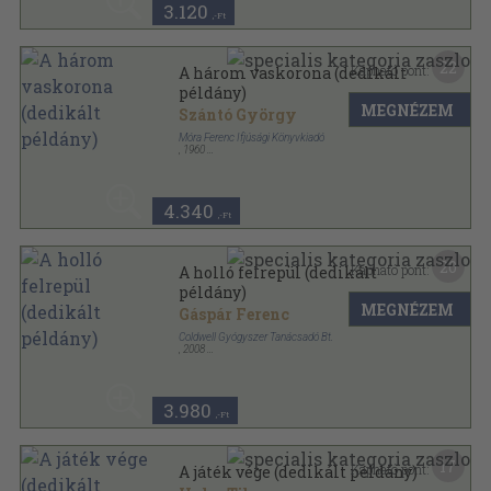
3.120
,-Ft
22
Kapható pont:
A három vaskorona (dedikált
példány)
MEGNÉZEM
Szántó György
Móra Ferenc Ifjúsági Könyvkiadó
,
1960
Vászon
,
177
oldal
4.340
,-Ft
20
Kapható pont:
A holló felrepül (dedikált
példány)
MEGNÉZEM
Gáspár Ferenc
Coldwell Gyógyszer Tanácsadó Bt.
,
2008
Ragasztott papírkötés
,
256
oldal
Johnny Fortunate kalandjai sorozat
3.980
,-Ft
17
Kapható pont:
A játék vége (dedikált példány)