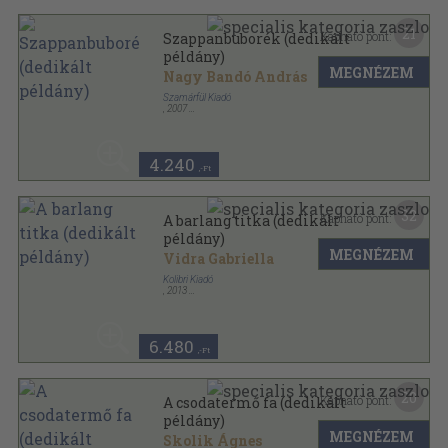
21
Kapható pont:
Szappanbuborék (dedikált
példány)
MEGNÉZEM
Nagy Bandó András
Szamárfül Kiadó
,
2007
Fűzött kemény papírkötés
,
143
oldal
4.240
,-Ft
32
Kapható pont:
A barlang titka (dedikált
példány)
MEGNÉZEM
Vidra Gabriella
Kolibri Kiadó
,
2013
Ragasztott papírkötés
,
289
oldal
A Tudás könyvei sorozat
6.480
,-Ft
20
Kapható pont:
A csodatermő fa (dedikált
példány)
MEGNÉZEM
Skolik Ágnes