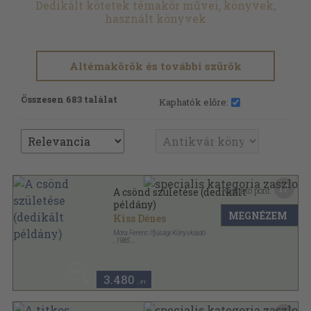
Dedikált kötetek témakör művei, könyvek,
használt könyvek
Altémakörök és további szűrök
Összesen 683 találat
Kaphatók előre:
17
Kapható pont:
A csönd születése (dedikált
példány)
MEGNÉZEM
Kiss Dénes
Móra Ferenc Ifjúsági Könyvkiadó
,
1985
Fűzött kemény papírkötés
,
168
oldal
3.480
,-Ft