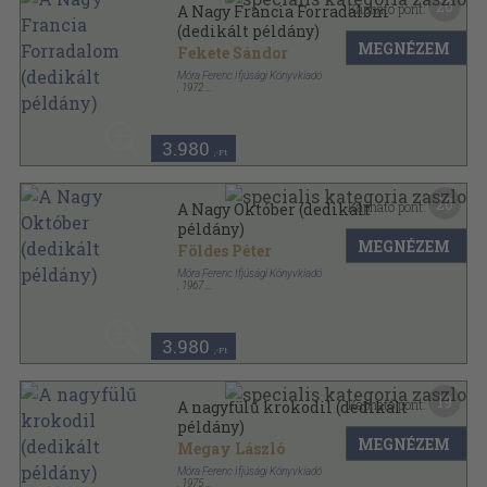
20
Kapható pont:
A Nagy Francia Forradalom
(dedikált példány)
MEGNÉZEM
Fekete Sándor
Móra Ferenc Ifjúsági Könyvkiadó
,
1972
Vászon
,
159
oldal
Képes történelem sorozat
3.980
,-Ft
20
Kapható pont:
A Nagy Október (dedikált
példány)
MEGNÉZEM
Földes Péter
Móra Ferenc Ifjúsági Könyvkiadó
,
1967
Vászon
,
160
oldal
Képes történelem sorozat
3.980
,-Ft
19
Kapható pont:
A nagyfülű krokodil (dedikált
példány)
MEGNÉZEM
Megay László
Móra Ferenc Ifjúsági Könyvkiadó
,
1975