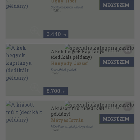
Ughy Tibor
MEGNÉZEM
Sportpropaganda Vállalat
,
1985
Ragasztott papírkötés
,
117
oldal
3.440
,-Ft
44
Kapható pont:
A kék hegyek kapitánya
(dedikált példány)
MEGNÉZEM
Hunyady József
Kossuth Könyvkiadó
,
1967
Fűzött keménykötés
,
525
oldal
8.700
,-Ft
25
Kapható pont:
A kiásott múlt (dedikált
példány)
MEGNÉZEM
Mátyás István
Móra Ferenc Ifjúsági Könyvkiadó
,
1989
Fűzött kemény papírkötés
,
196
oldal