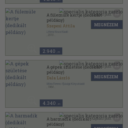
,-Ft
15
Kapható pont:
A fülemüle kertje (dedikált
példány)
MEGNÉZEM
Szepesi Attila
Littera Nova Kiadó
,
2010
Ragasztott papírkötés
,
61
oldal
Sophie könyvek sorozat
2.940
,-Ft
22
Kapható pont:
A gépek születése (dedikált
példány)
MEGNÉZEM
Dala László
Móra Ferenc Ifjúsági Könyvkiadó
,
1964
Félvászon
,
94
oldal
Gyermekenciklopédia sorozat
4.340
,-Ft
19
Kapható pont:
A harmadik (dedikált
példány)