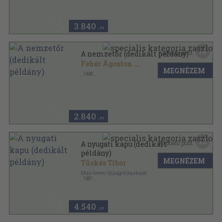
Fűzött kemény papírkötés
,
184
oldal
3.840
,-Ft
14
Kapható pont:
A nemzetőr (dedikált példány)
Fehér Ágoston
...
MEGNÉZEM
,
1998
Ragasztott papírkötés
,
70
oldal
2.840
,-Ft
23
Kapható pont:
A nyugati kapu (dedikált
példány)
MEGNÉZEM
Tüskés Tibor
Móra Ferenc Ifjúsági Könyvkiadó
,
1981
Fűzött kemény papírkötés
,
292
oldal
Ezerszínű Magyarország sorozat
4.540
,-Ft