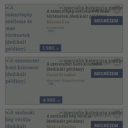
16
Kapható pont:
A számítógép szelleme és más
történetek (dedikált példány)
MEGNÉZEM
Marosi Éva
Accordia Kiadó
,
2008
Ragasztott papírkötés
,
142
oldal
1.980
,-Ft
25
Kapható pont:
A szerencsét hozó kiscsacsi
(dedikált példány)
MEGNÉZEM
Osvát Erzsébet
Móra Ferenc Ifjúsági Könyvkiadó
,
1986
Varrott keménykötés
,
50
oldal
4.980
,-Ft
15
Kapható pont:
A szolnoki bég vérdíja
(dedikált példány)
MEGNÉZEM
Makra Sándor