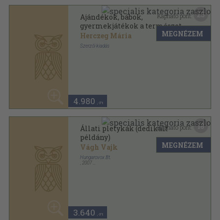
3.640
,-Ft
34
Kapható pont:
Állati zenés ABC (dedikált
példány)
MEGNÉZEM
Bíró Eszter
...
Miss Biro Publishing
,
2013
Fűzött kemény papírkötés
,
47
oldal
Állati zenés ABC sorozat
4.240
,-Ft
14
Kapható pont:
Állj mellém! (dedikált
példány)
MEGNÉZEM
Berényi Szilvia
Anno Kiadó
,
2006
Ragasztott papírkötés
,
198
oldal