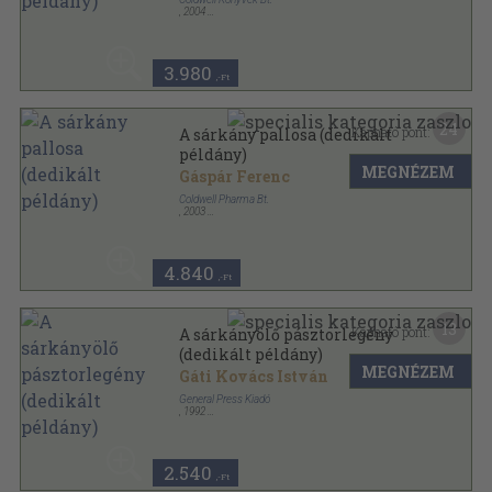
,
2004
Fűzött kemény papírkötés
,
271
oldal
Johnny Fortunate kalandjai sorozat
3.980
,-Ft
24
Kapható pont:
A sárkány pallosa (dedikált
példány)
MEGNÉZEM
Gáspár Ferenc
Coldwell Pharma Bt.
,
2003
Fűzött kemény papírkötés
,
271
oldal
Johnny Fortunate kalandjai sorozat
4.840
,-Ft
13
Kapható pont:
A sárkányölő pásztorlegény
(dedikált példány)
MEGNÉZEM
Gáti Kovács István
General Press Kiadó
,
1992
Varrott keménykötés
,
30
oldal
2.540
,-Ft