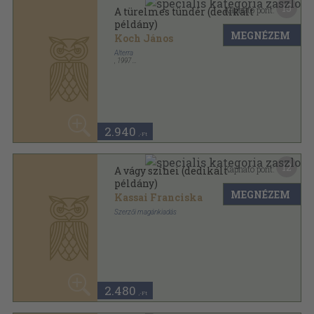
MEGNÉZEM
Koch János
Alterra
,
1997
Ragasztott papírkötés
,
158
oldal
2.940
,-Ft
12
Kapható pont:
A vágy színei (dedikált
példány)
MEGNÉZEM
Kassai Franciska
Szerzői magánkiadás
Ragasztott papírkötés
,
96
oldal
Z sorozat
2.480
,-Ft
15
Kapható pont:
A varázsló vendégei (dedikált
példány)
MEGNÉZEM
Gyimesi László
Alterra Svájci-Magyar Könyvkiadó Kft.
,
2006
Ragasztott papírkötés
,
104
oldal