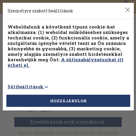
0
Toggle
Főmenü
Könyveink
navigation
Személyre szabott beállítások
Weboldalunk a következő típusú cookie-kat
alkalmazza: (1) weboldal működéséhez szükséges
technikai cookie, (2) funkcionális cookie, amely a
szolgáltatás igénybe vételét teszi az Ön számára
könnyebbé és gyorsabbá, (3) marketing cookie,
amely alapján személyre szabott hirdetésekkel
kereshetjük meg Önt.
A sütiszabályzatunkat itt
érheti el.
Sütibeállítások
HOZZÁJÁRULOK
Antikvár könyvek
>
Természettudomány
>
Fizika
>
Elméletek
és törvények
>
Egyéb
Értesítőt kérek erről a témakörről
Egyéb témakör művei, könyvek, használt