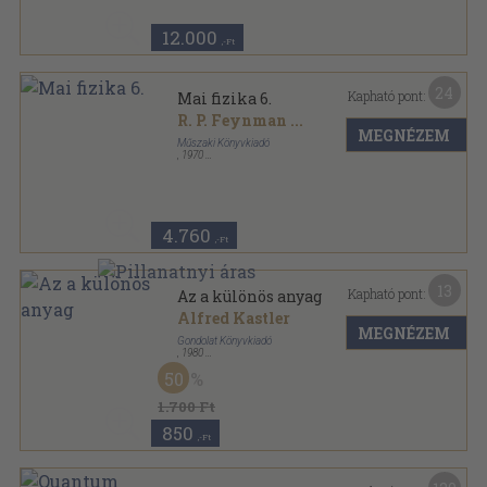
12.000
,-Ft
24
Kapható pont:
Mai fizika 6.
R. P. Feynman
...
MEGNÉZEM
Műszaki Könyvkiadó
,
1970
Ragasztott papírkötés
,
250
oldal
Mai fizika sorozat
4.760
,-Ft
13
Kapható pont:
Az a különös anyag
Alfred Kastler
MEGNÉZEM
Gondolat Könyvkiadó
,
1980
Vászon
,
275
oldal
50
1.700 Ft
850
,-Ft