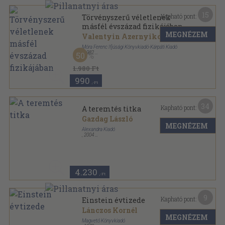
15
Kapható pont:
Törvényszerű véletlenek
másfél évszázad fizikájában
MEGNÉZEM
Valentyin Azernyikov
Móra Ferenc Ifjúsági Könyvkiadó-Kárpáti Kiadó
,
1982
50
Fűzött kemény papírkötés
,
296
oldal
1.980 Ft
990
,-Ft
34
Kapható pont:
A teremtés titka
Gazdag László
MEGNÉZEM
Alexandra Kiadó
,
2004
Fűzött kemény papírkötés
,
214
oldal
4.230
,-Ft
9
Kapható pont:
Einstein évtizede
Lánczos Kornél
MEGNÉZEM
Magvető Könyvkiadó