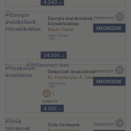
4.240
,-Ft
170
Kapható pont:
Energia-átalakulások
folyadékokban
MEGNÉZEM
Bánki Dónát
Franklin-Társulat
,
1920
Könyvkötői kötés
,
455
oldal
34.000
,-Ft
22
Kapható pont:
Gyakorlati áramlástan
Dr. Pattantyús Á. Géza
MEGNÉZEM
Tankönyvkiadó
,
1951
Fűzött papírkötés
,
280
oldal
20
5.380 Ft
4.300
,-Ft
20
Kapható pont:
Örök törvények
Koczkás Gyula