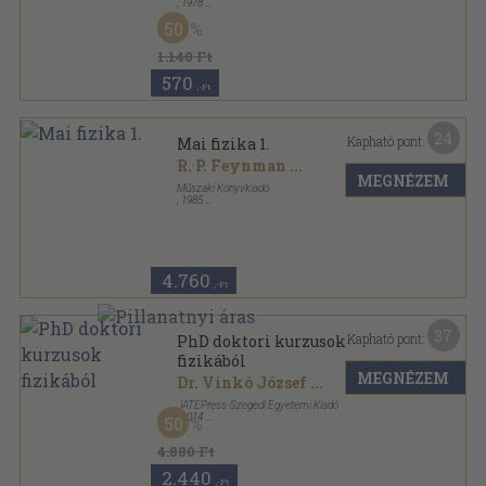
,
1978
Ragasztott papírkötés
,
233
oldal
50
Gyorsuló idő sorozat
1.140 Ft
570
,-Ft
24
Kapható pont:
Mai fizika 1.
R. P. Feynman
...
MEGNÉZEM
Műszaki Könyvkiadó
,
1985
Ragasztott papírkötés
,
207
oldal
Mai fizika sorozat
4.760
,-Ft
37
Kapható pont:
PhD doktori kurzusok
fizikából
MEGNÉZEM
Dr. Vinkó József
...
JATEPress-Szegedi Egyetemi Kiadó
,
2014
50
Ragasztott papírkötés
,
358
oldal
4.880 Ft
2.440
,-Ft