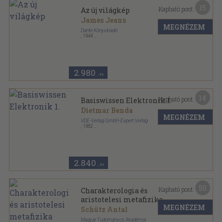
15
Kapható pont:
Az új világkép
James Jeans
MEGNÉZEM
Dante Könyvkiadó
,
1944
Félvászon
,
214
oldal
2.980
,-Ft
14
Kapható pont:
Basiswissen Elektronik 1.
Dietmar Benda
MEGNÉZEM
VDE-Verlag GmbH-Expert Verlag
,
1982
Ragasztott papírkötés
,
153
oldal
2.840
,-Ft
50
Kapható pont:
Charakterologia és
aristotelesi metafizika
MEGNÉZEM
Schütz Antal
Magyar Tudományos Akadémia