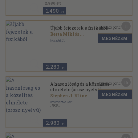
2.980 Ft
1.490
,-Ft
11
Kapható pont:
Újabb fejezetek a fizikából
Berta Miklós
...
MEGNÉZEM
Novadat Bt.
Ragasztott papírkötés
,
143
oldal
Főiskolai füzetek sorozat
2.280
,-Ft
15
Kapható pont:
A hasonlóság és a közelítés
elmélete (orosz nyelvű)
MEGNÉZEM
Stephen J. Kline
Izdatelsztvo "Mir"
,
1968
Félvászon
,
302
oldal
2.980
,-Ft