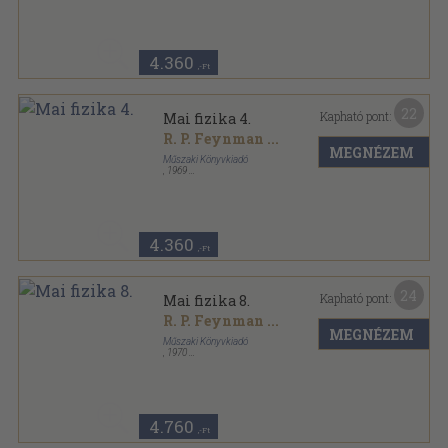
Mai fizika sorozat
4.360
,-Ft
22
Kapható pont:
Mai fizika 4.
R. P. Feynman
...
MEGNÉZEM
Műszaki Könyvkiadó
,
1969
Ragasztott papírkötés
,
171
oldal
Mai fizika sorozat
4.360
,-Ft
24
Kapható pont:
Mai fizika 8.
R. P. Feynman
...
MEGNÉZEM
Műszaki Könyvkiadó
,
1970
Ragasztott papírkötés
,
175
oldal
Mai fizika sorozat
4.760
,-Ft