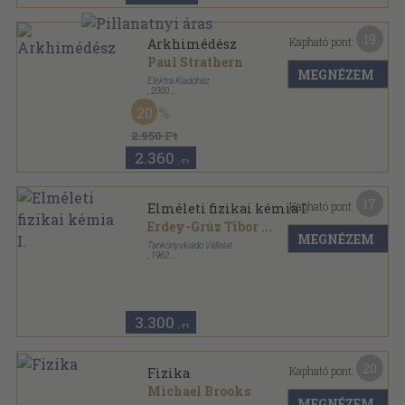
19
Kapható pont:
Arkhimédész
Paul Strathern
MEGNÉZEM
Elektra Kiadóház
,
2000
Fűzött kemény papírkötés
,
72
oldal
20
Heuréka sorozat
2.950 Ft
2.360
,-Ft
17
Kapható pont:
Elméleti fizikai kémia I.
Erdey-Grúz Tibor
...
MEGNÉZEM
Tankönyvkiadó Vállalat
,
1962
Félvászon
,
825
oldal
3.300
,-Ft
20
Kapható pont:
Fizika
Michael Brooks
MEGNÉZEM