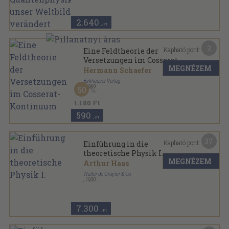
2.640
,-Ft
3
Kapható pont:
Eine Feldtheorie der
Versetzungen im Cosserat-
MEGNÉZEM
Kontinuum
Hermann Schaefer
Birkhäuser Verlag
,
1969
50
Tűzött kötés
,
10
oldal
1.180 Ft
590
,-Ft
37
Kapható pont:
Einführung in die
theoretische Physik I.
MEGNÉZEM
Arthur Haas
Walter de Gruyter & Co.
,
1930
Vászon
,
396
oldal
7.300
,-Ft