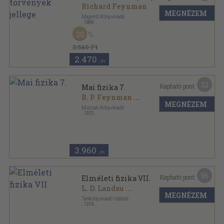
Richard Feynman
MEGNÉZEM
Magvető Könyvkiadó
,
1984
Ragasztott papírkötés
,
290
oldal
30
Gyorsuló idő sorozat
3.540 Ft
2.470
,-Ft
32
Kapható pont:
Mai fizika 7.
R. P. Feynman
...
MEGNÉZEM
Műszaki Könyvkiadó
,
1970
Ragasztott papírkötés
,
204
oldal
Mai fizika sorozat
3.960
,-Ft
96
Kapható pont:
Elméleti fizika VII.
L. D. Landau
...
MEGNÉZEM
Tankönyvkiadó Vállalat
,
1974
Vászon
,
212
oldal
Elméleti fizika sorozat