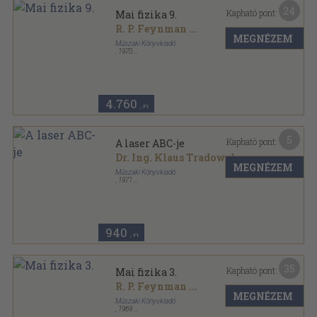
24
Kapható pont:
Mai fizika 9.
R. P. Feynman
...
MEGNÉZEM
Műszaki Könyvkiadó
,
1970
Ragasztott papírkötés
,
193
oldal
Mai fizika sorozat
4.760
,-Ft
5
Kapható pont:
A laser ABC-je
Dr. Ing. Klaus Tradowsky
MEGNÉZEM
Műszaki Könyvkiadó
,
1971
Ragasztott papírkötés
,
263
oldal
940
,-Ft
35
Kapható pont:
Mai fizika 3.
R. P. Feynman
...
MEGNÉZEM
Műszaki Könyvkiadó
,
1969
Ragasztott papírkötés
,
179
oldal