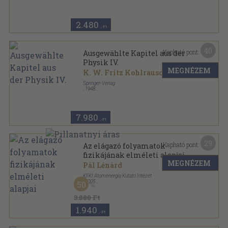
2.480
,-Ft
40
Kapható pont:
Ausgewählte Kapitel aus der
Physik IV.
MEGNÉZEM
K. W. Fritz Kohlrausch
Springer-Verlag
,
1948
Könyvkötői vászonkötés
,
253
oldal
7.980
,-Ft
29
Kapható pont:
Az elágazó folyamatok
fizikájának elméleti alapjai
MEGNÉZEM
Pál Lénárd
KFKI Atomenergia Kutató Intézet
,
2005
50
Ragasztott papírkötés
,
293
oldal
3.880 Ft
1.940
,-Ft