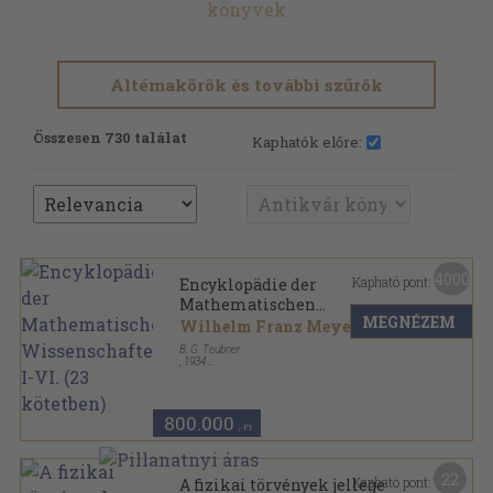
könyvek
Altémakörök és további szűrök
Összesen 730 találat
Kaphatók előre:
4000
Kapható pont:
Encyklopädie der
Mathematischen
MEGNÉZEM
Wissenschaften I-VI. (23
Wilhelm Franz Meyer
kötetben)
B. G. Teubner
,
1934
Félbőr
,
19103
oldal
Encyklopädie der Mathematischen Wissenschaften
sorozat
800.000
,-Ft
22
Kapható pont:
A fizikai törvények jellege