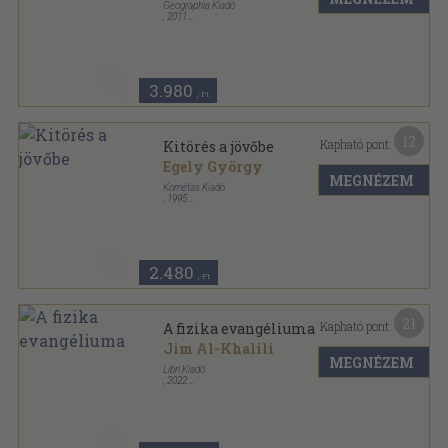
Geographia Kiadó
,
2011
Varrott keménykötés
,
208
oldal
Nagy kérdések sorozat
3.980
,-Ft
12
Kapható pont:
Kitörés a jövőbe
Egely György
MEGNÉZEM
Kornétás Kiadó
,
1995
Ragasztott papírkötés
,
266
oldal
2.480
,-Ft
21
Kapható pont:
A fizika evangéliuma
Jim Al-Khalili
MEGNÉZEM
Libri Kiadó
,
2022
Ragasztott papírkötés
,
227
oldal