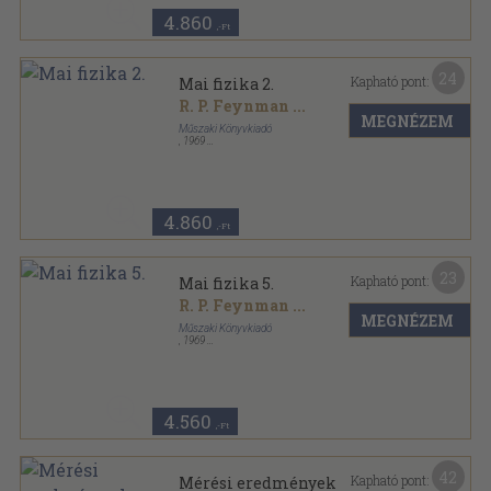
4.860
,-Ft
24
Kapható pont:
Mai fizika 2.
R. P. Feynman
...
MEGNÉZEM
Műszaki Könyvkiadó
,
1969
Ragasztott papírkötés
,
134
oldal
Mai fizika sorozat
4.860
,-Ft
23
Kapható pont:
Mai fizika 5.
R. P. Feynman
...
MEGNÉZEM
Műszaki Könyvkiadó
,
1969
Ragasztott papírkötés
,
216
oldal
Mai fizika sorozat
4.560
,-Ft
42
Kapható pont:
Mérési eredmények