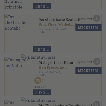
sorozat
1.840
,-Ft
9
Kapható pont:
Der elektrische Kontakt
Dipl. Phys. Wilhelm Merl
MEGNÉZEM
Dr. E. Dürrwächter-Doduco-K. G.
,
1959
Tűzött kötés
,
92
oldal
1.840
,-Ft
11
Kapható pont:
Dialog mit der Natur
Ilya Prigogine
...
MEGNÉZEM
R. Piper Gmbh & Co. Kg.
,
1986
Fűzött kemény papírkötés
,
347
oldal
50
Piper sorozat
4.340 Ft
2.170
,-Ft
60
Kapható pont:
Die Chemische Affinität