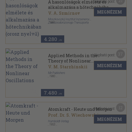
21
Kapható pont:
A hasonlóságok elmélete és
alkalmazása a hőtechnikában
MEGNÉZEM
(orosz nyelvű)
V. A. Szmirnov
Moszkovszkij Insztitut Inzsenerov
Zseleznodorozsnogo Transzporta
,
1961
Félvászon
,
287
oldal
4.280
,-Ft
37
Kapható pont:
Applied Methods in the
Theory of Nonlinear
MEGNÉZEM
Oscillations
V. M. Starzhinskii
Mir Publishers
,
1980
Vászon
,
263
oldal
7.480
,-Ft
12
Kapható pont:
Atomkraft - Heute und Morgen
Prof. Dr. S. Wiechowski
MEGNÉZEM
Humboldt-Verlag
,
1953
Ragasztott papírkötés
,
149
oldal
Humboldt Taschenbücher sorozat