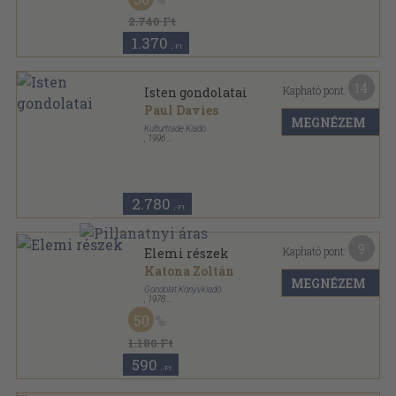
Vászon
,
434
oldal
Válogatott tanulmányok sorozat
2.740 Ft
1.370
,-Ft
14
Kapható pont:
Isten gondolatai
Paul Davies
MEGNÉZEM
Kulturtrade Kiadó
,
1996
Fűzött kemény papírkötés
,
253
oldal
Világ-Egyetem sorozat
2.780
,-Ft
9
Kapható pont:
Elemi részek
Katona Zoltán
MEGNÉZEM
Gondolat Könyvkiadó
,
1978
Ragasztott papírkötés
,
126
oldal
50
Gondolat Zsebkönyvek sorozat
1.180 Ft
590
,-Ft