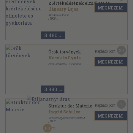
kiértékelésének elmélete és
MEGNÉZEM
gyakorlata
Jánossy Lajos
Akadémiai Kiadó
,
1968
Fűzött kemény papírkötés
,
527
oldal
8.480
,-Ft
20
Kapható pont:
Örök törvények
Koczkás Gyula
MEGNÉZEM
Béta Irodalmi R.-T. kiadása
Félvászon
,
236
oldal
Emberi alkotás regényei sorozat
3.980
,-Ft
7
Kapható pont:
Struktur der Materie
Ingrid Schulze
MEGNÉZEM
VEB Bibliographisches Institut
,
1982
Vászon
,
840
oldal
50
Kleine Enzyklopädie sorozat