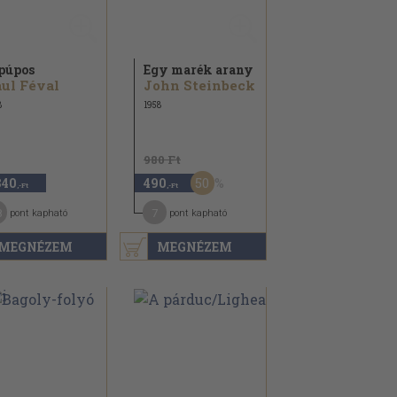
púpos
Egy marék arany
ul Féval
John Steinbeck
8
1958
980 Ft
50
840
490
,-Ft
,-Ft
8
7
pont kapható
pont kapható
MEGNÉZEM
MEGNÉZEM