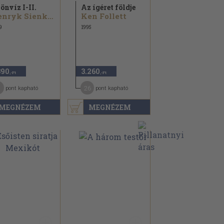
önvíz I-II.
Az ígéret földje
Henryk Sienkiewicz
Ken Follett
9
1995
390
3.260
,-Ft
,-Ft
1
26
pont kapható
pont kapható
MEGNÉZEM
MEGNÉZEM