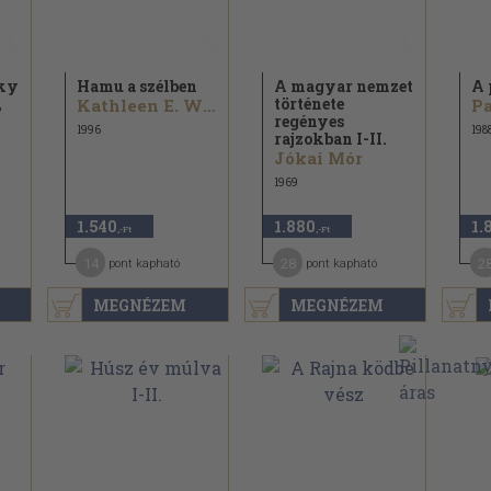
zky
Hamu a szélben
A magyar nemzet
A 
,
története
Kathleen E. Woodiwiss
Pa
regényes
1996
198
rajzokban I-II.
Jókai Mór
1969
1.540
1.880
1.
,-Ft
,-Ft
14
28
2
pont kapható
pont kapható
MEGNÉZEM
MEGNÉZEM