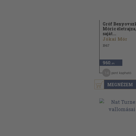
Gróf Benyovs
Móric életrajza
saját...
Jókai Mór
1967
960
,-Ft
14
pont kapható
MEGNÉZEM