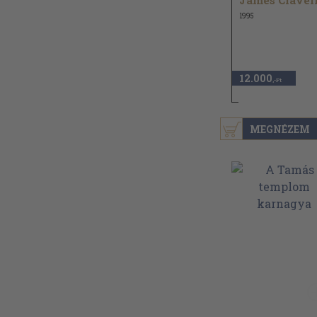
James Clavel
1995
12.000
,-Ft
MEGNÉZEM