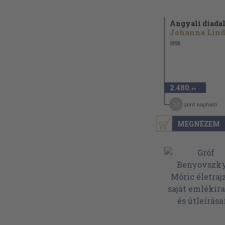
Angyali diada
1998
2.480
,-Ft
12
pont kapható
MEGNÉZEM