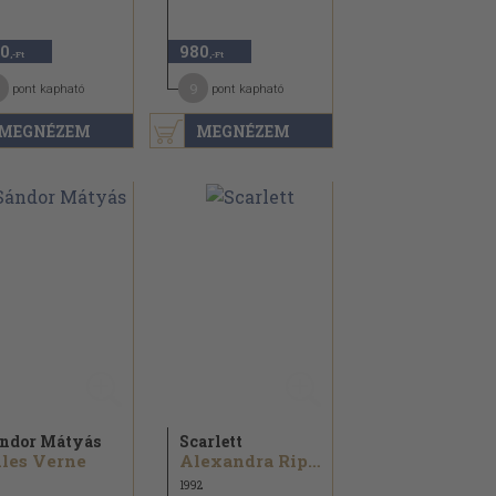
0
980
,-Ft
,-Ft
9
pont kapható
pont kapható
MEGNÉZEM
MEGNÉZEM
ndor Mátyás
Scarlett
les Verne
Alexandra Ripley
1992