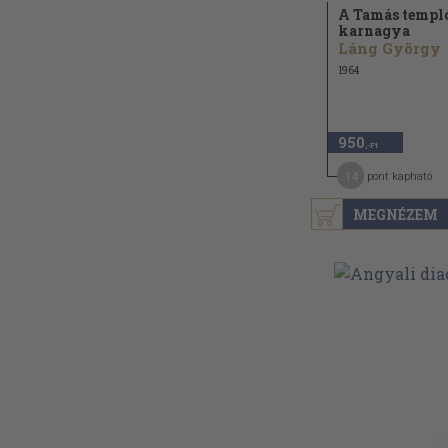
A Tamás temp
karnagya
Láng György
1964
950
,-Ft
14
pont kapható
MEGNÉZEM