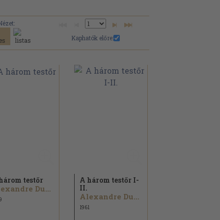
Nézet:
Kaphatók előre:
három testőr
A három testőr I-
II.
Alexandre Dumas
Alexandre Dumas
9
1961