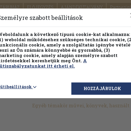
TÁRUHÁZ
ELŐJEGYZÉS
AJÁNDÉKUTALVÁNY
Partnerün
SZÁLLÍTÁS
SEGÍTSÉG
Személyre szabott beállítások
Részletes kereső
Témaköri fa
eboldalunk a következő típusú cookie-kat alkalmazza:
1) weboldal működéséhez szükséges technikai cookie, (2
unkcionális cookie, amely a szolgáltatás igénybe vételé
eszi az Ön számára könnyebbé és gyorsabbá, (3)
arketing cookie, amely alapján személyre szabott
PILLANATNYI ÁRAINK
FENNTARTHATÓ OLVASMÁN
irdetésekkel kereshetjük meg Önt.
A
ütiszabályzatunkat itt érheti el.
>
Szépirodalom
>
Regény, novella, elbeszélés
>
Tartalom szerin
ütibeállítások
HOZZÁJÁRULOK
ények
>
Újkor
>
Egyéb
Egyéb témakör művei, könyvek, használt