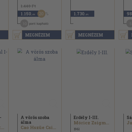
1.440 Ft
20
1.150
1.730
98
,-Ft
,-Ft
10
5
pont kapható
MEGNÉZEM
MEGNÉZEM
-
A vörös szoba
Erdély I-III.
Sá
álma
Móricz Zsigmond
Ju
Henryk Sienkiewicz
Cao Hszüe Csin-Kao O
1961