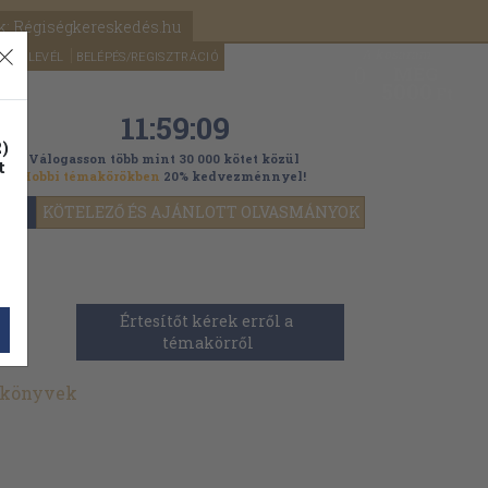
k: Régiségkereskedés.hu
A kosaram
HÍRLEVÉL
BELÉPÉS/REGISZTRÁCIÓ
MÉG
0
5000
Ft
11:59:07
)
Válogasson több mint 30 000 kötet közül
t
Hobbi témakörökben
20% kedvezménnyel!
YOK
KÖTELEZŐ ÉS AJÁNLOTT OLVASMÁNYOK
t
Értesítőt kérek erről a 
témakörről
 könyvek