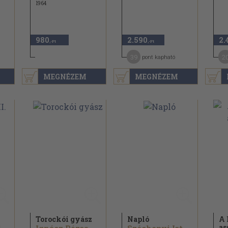
1964
980
2.590
2.
,-Ft
,-Ft
39
2
pont kapható
MEGNÉZEM
MEGNÉZEM
Torockói gyász
Napló
A 
as