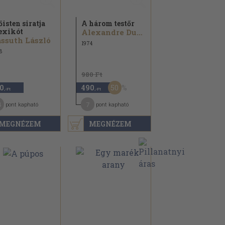
őisten siratja
A három testőr
exikót
Alexandre Dumas
ssuth László
1974
8
980 Ft
50
0
490
,-Ft
,-Ft
4
7
pont kapható
pont kapható
MEGNÉZEM
MEGNÉZEM