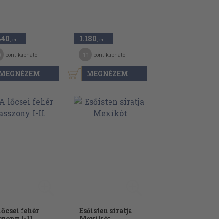
440
1.180
,-Ft
,-Ft
0
11
pont kapható
pont kapható
MEGNÉZEM
MEGNÉZEM
lőcsei fehér
Esőisten siratja
szony I-II.
Mexikót