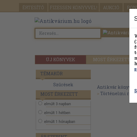
ÉRTESÍTŐ
FIZESSEN
KÖNYVVEL!
AUKCIÓ
PON
W
(
f
t
m
ÚJ KÖNYVEK
MOST ÉRKEZETT
h
s
TÉMAKÖR
Szűrések
Antikvár könyvek
S
>
Történelmi reg
MOST ÉRKEZETT
elmúlt 3 napban
elmúlt 1 hétben
elmúlt 1 hónapban
ÁR SZERINT