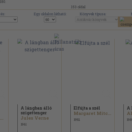
180.
153 oldal
és:
Egy oldalon látható:
Könyvek típusa:
A lángban álló
Elfújta a szél
A 
szigettenger
Margaret Mitchell
Alexandre Dumas
Jules Verne
1992
196
1961