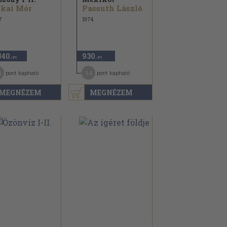
kai Mór
Passuth László
7
1974
840
930
,-Ft
,-Ft
4
14
pont kapható
pont kapható
MEGNÉZEM
MEGNÉZEM