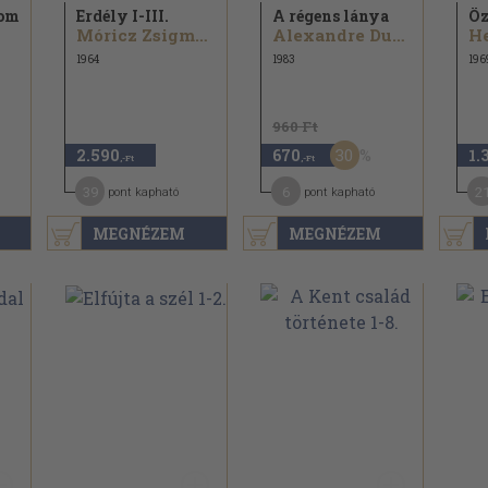
lom
Erdély I-III.
A régens lánya
Öz
Móricz Zsigmond
Alexandre Dumas
1964
1983
196
960 Ft
30
2.590
670
1.
,-Ft
,-Ft
39
6
2
pont kapható
pont kapható
MEGNÉZEM
MEGNÉZEM