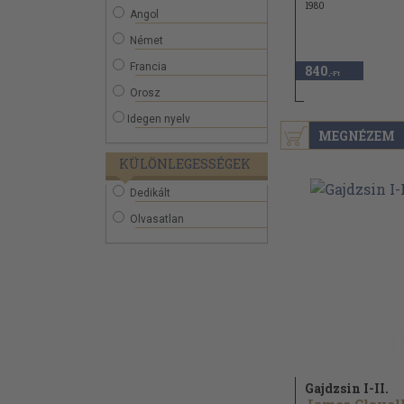
1980
Angol
Német
Francia
840
,-Ft
Orosz
Idegen nyelv
MEGNÉZEM
KÜLÖNLEGESSÉGEK
Dedikált
Olvasatlan
Gajdzsin I-II.