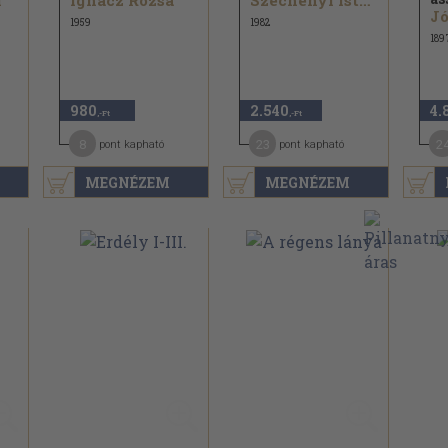
l
Ignácz Rózsa
Széchenyi István
Jó
1959
1982
189
980
2.540
4.
,-Ft
,-Ft
8
23
2
pont kapható
pont kapható
MEGNÉZEM
MEGNÉZEM