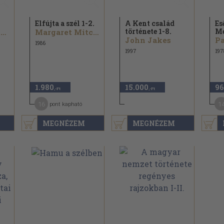
l
Elfújta a szél 1-2.
A Kent család
Es
története 1-8.
M
Johanna Lindsey
Margaret Mitchell
John Jakes
Pa
1986
1997
197
1.980
15.000
96
,-Ft
,-Ft
16
1
pont kapható
MEGNÉZEM
MEGNÉZEM