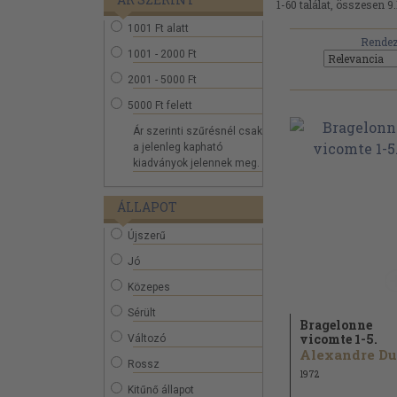
1-60 találat, összesen 9.
1001 Ft alatt
Rendez
1001 - 2000 Ft
2001 - 5000 Ft
5000 Ft felett
Ár szerinti szűrésnél csak
a jelenleg kapható
kiadványok jelennek meg.
ÁLLAPOT
Újszerű
Jó
Közepes
Sérült
Bragelonne
vicomte 1-5.
Változó
Rossz
1972
Kitűnő állapot