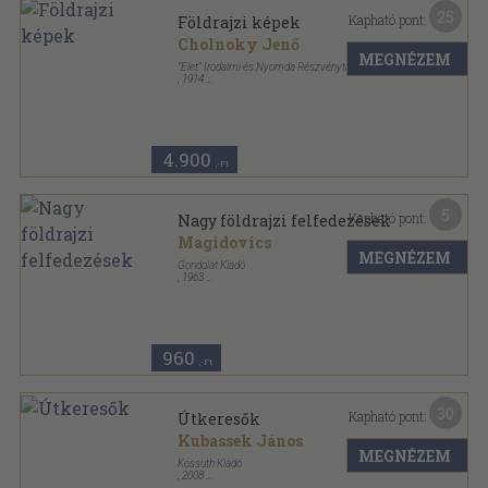
25
Kapható pont:
Földrajzi képek
Cholnoky Jenő
MEGNÉZEM
"Élet" Irodalmi és Nyomda Részvénytársaság
,
1914
Vászon
,
351
oldal
Bibliotheca vitae - Az "Élet" könyvei sorozat
4.900
,-Ft
5
Kapható pont:
Nagy földrajzi felfedezések
Magidovics
MEGNÉZEM
Gondolat Kiadó
,
1963
Ragasztott papírkötés
,
246
oldal
Sikerkönyvek sorozat
960
,-Ft
30
Kapható pont:
Útkeresők
Kubassek János
MEGNÉZEM
Kossuth Kiadó
,
2008
Fűzött kemény papírkötés
,
199
oldal