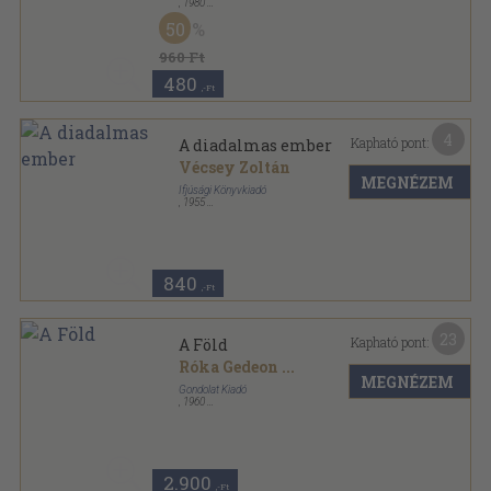
,
1980
Fűzött kemény papírkötés
,
222
oldal
50
960 Ft
480
,-Ft
4
Kapható pont:
A diadalmas ember
Vécsey Zoltán
MEGNÉZEM
Ifjúsági Könyvkiadó
,
1955
Félvászon
,
238
oldal
840
,-Ft
23
Kapható pont:
A Föld
Róka Gedeon
...
MEGNÉZEM
Gondolat Kiadó
,
1960
Félvászon
,
502
oldal
A természet világa sorozat
2.900
,-Ft