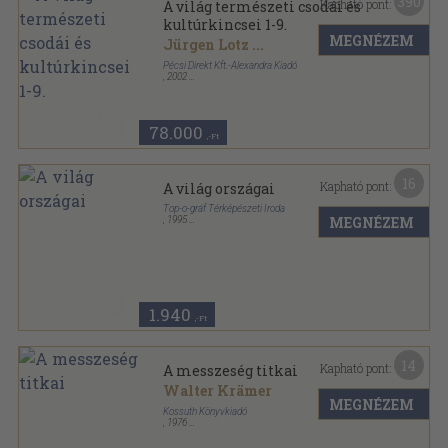
390
Kapható pont:
A világ természeti csodái és
kultúrkincsei 1-9.
MEGNÉZEM
Jürgen Lotz
...
Pécsi Direkt Kft.-Alexandra Kiadó
,
2002
Fűzött kemény papírkötés
,
2848
oldal
Az UNESCO világöröksége sorozat
78.000
,-Ft
16
Kapható pont:
A világ országai
Top-o-gráf Térképészeti Iroda
MEGNÉZEM
,
1995
Ragasztott papírkötés
,
237
oldal
1.940
,-Ft
14
Kapható pont:
A messzeség titkai
Walter Krämer
MEGNÉZEM
Kossuth Könyvkiadó
,
1976
Fűzött keménykötés
,
234
oldal
Univerzum Könyvtár sorozat