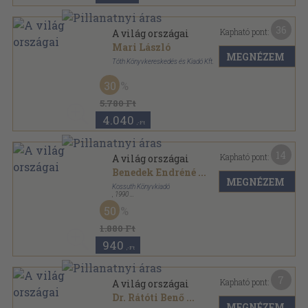
36
Kapható pont:
A világ országai
Mari László
MEGNÉZEM
Tóth Könyvkereskedés és Kiadó Kft.
Fűzött kemény papírkötés
,
312
oldal
30
5.780 Ft
4.040
,-Ft
14
Kapható pont:
A világ országai
Benedek Endréné
...
MEGNÉZEM
Kossuth Könyvkiadó
,
1990
Fűzött kemény papírkötés
,
510
oldal
50
1.880 Ft
940
,-Ft
7
Kapható pont:
A világ országai
Dr. Rátóti Benő
...
MEGNÉZEM