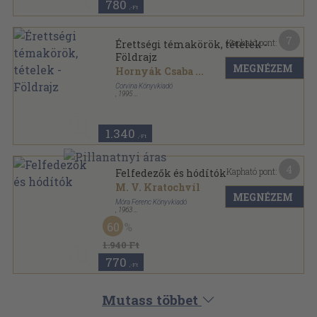
780
,-Ft
7
Kapható pont:
Érettségi témakörök, tételek -
Földrajz
MEGNÉZEM
Hornyák Csaba
...
Corvina Könyvkiadó
,
1995
Ragasztott papírkötés
,
192
oldal
Érettségi és felvételi sorozat
1.340
,-Ft
4
Kapható pont:
Felfedezők és hódítók
M. V. Kratochvíl
MEGNÉZEM
Móra Ferenc Könyvkiadó
,
1963
Könyvkötői kötés
,
359
oldal
60
1.940 Ft
770
,-Ft
Mutass többet