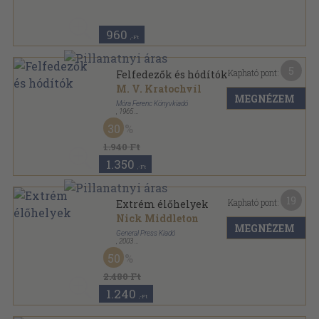
960
,-Ft
5
Kapható pont:
Felfedezők és hódítók
M. V. Kratochvíl
MEGNÉZEM
Móra Ferenc Könyvkiadó
,
1965
Vászon
,
359
oldal
30
1.940 Ft
1.350
,-Ft
19
Kapható pont:
Extrém élőhelyek
Nick Middleton
MEGNÉZEM
General Press Kiadó
,
2003
Fűzött kemény papírkötés
,
317
oldal
50
Különleges könyvek sorozat
2.480 Ft
1.240
,-Ft