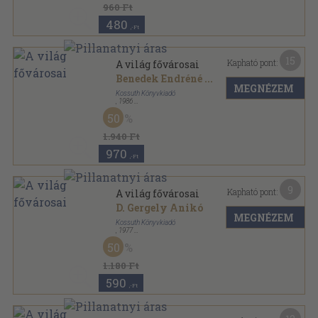
960 Ft
480
,-Ft
15
Kapható pont:
A világ fővárosai
Benedek Endréné
...
MEGNÉZEM
Kossuth Könyvkiadó
,
1986
Fűzött kemény papírkötés
,
393
oldal
50
1.940 Ft
970
,-Ft
9
Kapható pont:
A világ fővárosai
D. Gergely Anikó
MEGNÉZEM
Kossuth Könyvkiadó
,
1977
Fűzött kemény papírkötés
,
384
oldal
50
1.180 Ft
590
,-Ft