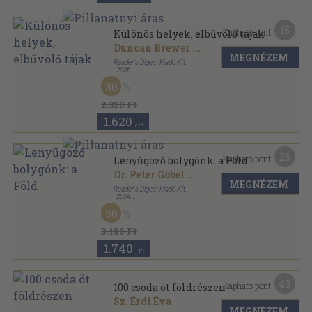
15
Kapható pont:
Különös helyek, elbűvölő tájak
Duncan Brewer
...
MEGNÉZEM
Reader's Digest Kiadó Kft.
,
2006
Fűzött kemény papírkötés
,
432
oldal
30
Reader's Digest Válogatás sorozat
2.320 Ft
1.620
,-Ft
26
Kapható pont:
Lenyűgöző bolygónk: a Föld
Dr. Peter Göbel
...
MEGNÉZEM
Reader's Digest Kiadó Kft.
,
2004
Fűzött kemény papírkötés
,
320
oldal
50
3.480 Ft
1.740
,-Ft
43
Kapható pont:
100 csoda öt földrészen
Sz. Érdi Éva
MEGNÉZEM