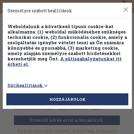
0
Toggle
Főmenü
Könyveink
navigation
Személyre szabott beállítások
Weboldalunk a következő típusú cookie-kat
alkalmazza: (1) weboldal működéséhez szükséges
technikai cookie, (2) funkcionális cookie, amely a
szolgáltatás igénybe vételét teszi az Ön számára
könnyebbé és gyorsabbá, (3) marketing cookie,
amely alapján személyre szabott hirdetésekkel
kereshetjük meg Önt.
A sütiszabályzatunkat itt
érheti el.
Sütibeállítások
HOZZÁJÁRULOK
Antikvár könyvek
>
Természettudomány
>
Földrajz
>
Kontinensek földrajza
>
Topográfia szerint
>
Egyéb
Értesítőt kérek erről a témakörről
Egyéb témakör művei, könyvek, használt