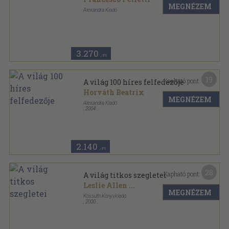
MEGNÉZEM
Alexandra Kiadó
Ragasztott kemény papírkötés
,
141
oldal
3.270
,-Ft
19
Kapható pont:
A világ 100 híres felfedezője
Horváth Beatrix
MEGNÉZEM
Alexandra Kiadó
,
2004
Fűzött kemény papírkötés
,
110
oldal
A világ 100... sorozat
2.140
,-Ft
28
Kapható pont:
A világ titkos szegletei
Leslie Allen
...
MEGNÉZEM
Kossuth Könyvkiadó
,
2000
Fűzött keménykötés
,
199
oldal
National Geographic Society sorozat