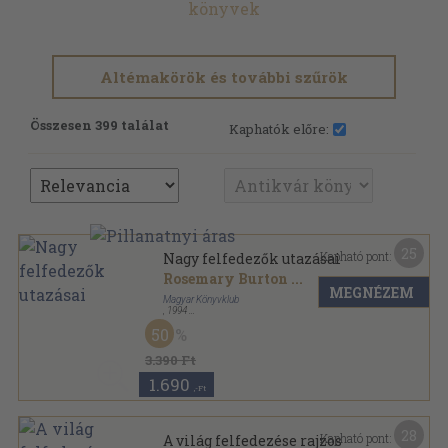
könyvek
Altémakörök és további szűrök
Összesen 399 találat
Kaphatók előre:
25
Kapható pont:
Nagy felfedezők utazásai
Rosemary Burton
...
MEGNÉZEM
Magyar Könyvklub
,
1994
Fűzött kemény papírkötés
,
224
oldal
50
Officina Nova Könyvek sorozat
3.390 Ft
1.690
,-Ft
28
Kapható pont:
A világ felfedezése rajzos