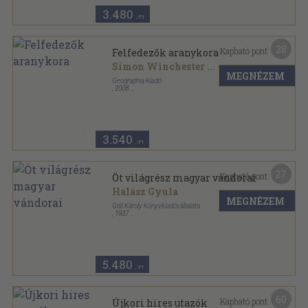
3.480
,-Ft
28
Kapható pont:
Felfedezők aranykora
Simon Winchester
...
MEGNÉZEM
Geographia Kiadó
,
2008
Fűzött kemény papírkötés
,
471
oldal
3.540
,-Ft
27
Kapható pont:
Öt világrész magyar vándorai
Halász Gyula
MEGNÉZEM
Grill Károly Könyvkiadóvállalata
,
1937
Bőr
,
243
oldal
5.480
,-Ft
60
Kapható pont:
Újkori hires utazók