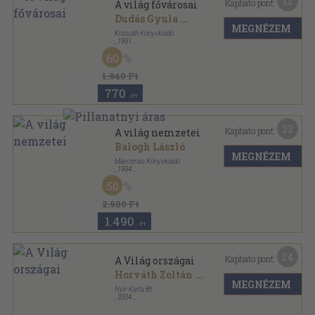
12
Kapható pont:
A világ fővárosai
Dudás Gyula
...
MEGNÉZEM
Kossuth Könyvkiadó
,
1991
Fűzött kemény papírkötés
,
391
oldal
60
1.940 Ft
770
,-Ft
22
Kapható pont:
A világ nemzetei
Balogh László
MEGNÉZEM
Maecenas Könyvkiadó
,
1994
Fűzött kemény papírkötés
,
347
oldal
50
2.980 Ft
1.490
,-Ft
24
Kapható pont:
A Világ országai
Horváth Zoltán
...
MEGNÉZEM
Nyír-Karta Bt.
,
2004
Fűzött kemény papírkötés
,
464
oldal