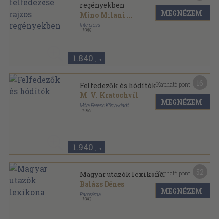
regényekben
MEGNÉZEM
Mino Milani
...
Interpress
,
1989
Fűzött kemény papírkötés
,
144
oldal
A világ felfedezése rajzos regényekben sorozat
1.840
,-Ft
16
Kapható pont:
Felfedezők és hódítók
M. V. Kratochvíl
MEGNÉZEM
Móra Ferenc Könyvkiadó
,
1963
Vászon
,
359
oldal
1.940
,-Ft
52
Kapható pont:
Magyar utazók lexikona
Balázs Dénes
MEGNÉZEM
Panoráma
,
1993
Fűzött kemény papírkötés
,
463
oldal