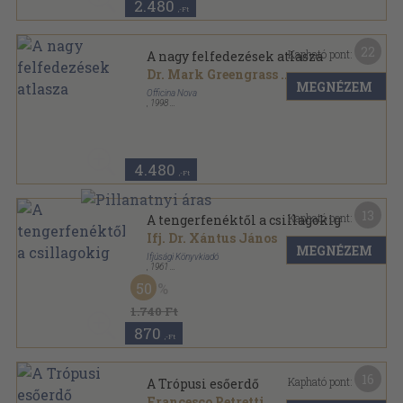
2.480
,-Ft
22
Kapható pont:
A nagy felfedezések atlasza
Dr. Mark Greengrass
...
MEGNÉZEM
Officina Nova
,
1998
Vászon
,
248
oldal
Philip's sorozat
4.480
,-Ft
13
Kapható pont:
A tengerfenéktől a csillagokig
Ifj. Dr. Xántus János
MEGNÉZEM
Ifjúsági Könyvkiadó
,
1961
Félvászon
,
334
oldal
50
1.740 Ft
870
,-Ft
16
Kapható pont:
A Trópusi esőerdő
Francesco Petretti