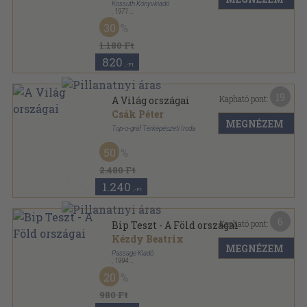
Kossuth Könyvkiadó
,
1971
Ragasztott papírkötés
,
408
oldal
30
1.180 Ft
820
,-Ft
19
Kapható pont:
A Világ országai
Csák Péter
MEGNÉZEM
Top-o-gráf Térképészeti Iroda
Fűzött kemény papírkötés
,
287
oldal
50
2.480 Ft
1.240
,-Ft
6
Kapható pont:
Bip Teszt - A Föld országai
Kézdy Beatrix
MEGNÉZEM
Passage Kiadó
,
1994
Ragasztott papírkötés
,
99
oldal
20
Bip Teszt sorozat
980 Ft