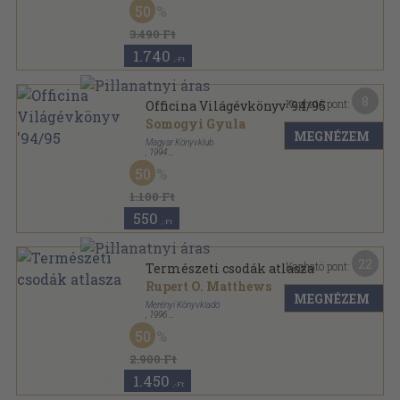
50
Officina Nova Könyvek sorozat
3.490 Ft
1.740
,-Ft
8
Kapható pont:
Officina Világévkönyv '94/95
Somogyi Gyula
MEGNÉZEM
Magyar Könyvklub
,
1994
Fűzött kemény papírkötés
,
513
oldal
50
1.100 Ft
550
,-Ft
22
Kapható pont:
Természeti csodák atlasza
Rupert O. Matthews
MEGNÉZEM
Merényi Könyvkiadó
,
1996
Fűzött kemény papírkötés
,
240
oldal
50
A Világ Száz Csodája sorozat
2.900 Ft
1.450
,-Ft