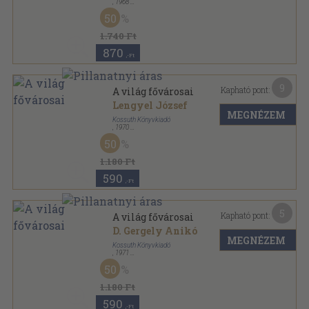
,
1968
Félvászon
,
352
oldal
50
1.740 Ft
870
,-Ft
9
Kapható pont:
A világ fővárosai
Lengyel József
MEGNÉZEM
Kossuth Könyvkiadó
,
1970
Varrott papírkötés
,
317
oldal
50
1.180 Ft
590
,-Ft
5
Kapható pont:
A világ fővárosai
D. Gergely Anikó
MEGNÉZEM
Kossuth Könyvkiadó
,
1971
Ragasztott papírkötés
,
320
oldal
50
1.180 Ft
590
,-Ft