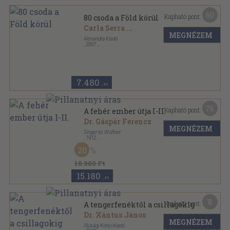
60
Kapható pont:
80 csoda a Föld körül
Carla Serra
...
MEGNÉZEM
Alexandra Kiadó
,
2007
Fűzött kemény papírkötés
,
300
oldal
7.480
,-Ft
76
Kapható pont:
A fehér ember útja I-II.
Dr. Gáspár Ferencz
MEGNÉZEM
Singer és Wolfner
,
1912
Aranyozott, színezett kiadói egész vászonkötés
,
576
20
oldal
Gáspár Ferencz munkái sorozat
18.980 Ft
15.180
,-Ft
8
Kapható pont:
A tengerfenéktől a csillagokig
Dr. Xántus János
MEGNÉZEM
Ifjúsági Könyvkiadó