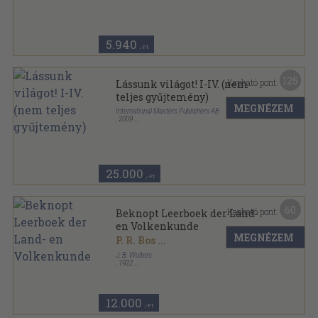
5.940
,-Ft
125
Kapható pont:
Lássunk világot! I-IV. (nem
teljes gyűjtemény)
MEGNÉZEM
International Masters Publishers AB
,
2009
Kapcsos keménykötés
,
3000
oldal
Lássunk világot! sorozat
25.000
,-Ft
60
Kapható pont:
Beknopt Leerboek der Land-
en Volkenkunde
MEGNÉZEM
P. R. Bos
...
J. B. Wolters
,
1922
Vászon
,
491
oldal
12.000
,-Ft