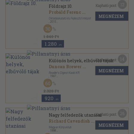
12
Kapható pont:
Földrajz 10.
Probáld Ferenc
...
MEGNÉZEM
Oktatáskutató és Fejlesztő Intézet
,
2015
Ragasztott papírkötés
,
240
oldal
30
Fedezd fel a világot! sorozat
1.840 Ft
1.280
,-Ft
14
Kapható pont:
Különös helyek, elbűvölő tájak
Duncan Brewer
...
MEGNÉZEM
Reader's Digest Kiadó Kft.
,
1997
Fűzött kemény papírkötés
,
432
oldal
60
Reader's Digest Válogatás sorozat
2.320 Ft
920
,-Ft
26
Kapható pont:
Nagy felfedezők utazásai
Richard Cavendish
...
MEGNÉZEM
Magyar Könyvklub
,
1998
Fűzött kemény papírkötés
,
224
oldal