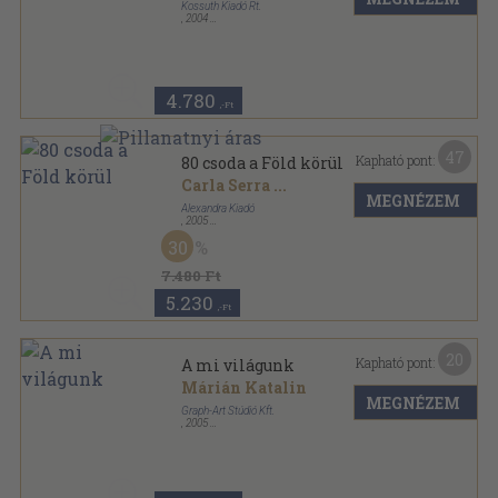
Kossuth Kiadó Rt.
,
2004
Fűzött kemény papírkötés
,
207
oldal
4.780
,-Ft
47
Kapható pont:
80 csoda a Föld körül
Carla Serra
...
MEGNÉZEM
Alexandra Kiadó
,
2005
Fűzött keménykötés
,
300
oldal
30
7.480 Ft
5.230
,-Ft
20
Kapható pont:
A mi világunk
Márián Katalin
MEGNÉZEM
Graph-Art Stúdió Kft.
,
2005
Ragasztott kemény kötés
,
45
oldal
Tudorka könyvek sorozat