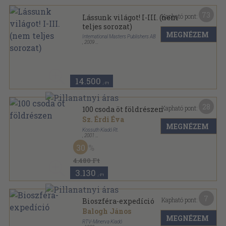
73
Kapható pont:
Lássunk világot! I-III. (nem
teljes sorozat)
MEGNÉZEM
International Masters Publishers AB
,
2009
Kapcsos keménykötés
,
1708
oldal
14.500
,-Ft
28
Kapható pont:
100 csoda öt földrészen
Sz. Érdi Éva
MEGNÉZEM
Kossuth Kiadó Rt.
,
2001
Fűzött kemény papírkötés
,
207
oldal
30
4.480 Ft
3.130
,-Ft
7
Kapható pont:
Bioszféra-expedíció
Balogh János
MEGNÉZEM
RTV-Minerva Kiadó