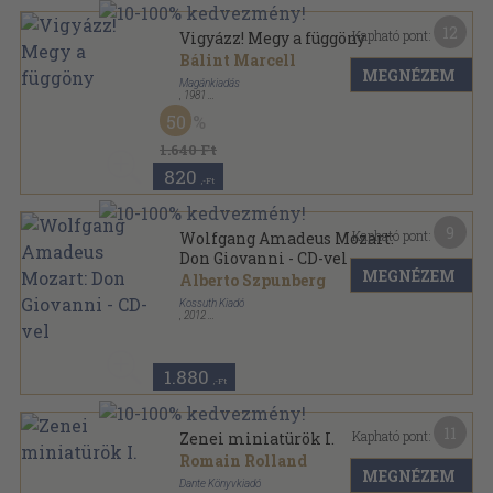
12
Kapható pont:
Vigyázz! Megy a függöny
Bálint Marcell
MEGNÉZEM
Magánkiadás
,
1981
Ragasztott papírkötés
,
115
oldal
50
1.640 Ft
820
,-Ft
9
Kapható pont:
Wolfgang Amadeus Mozart:
Don Giovanni - CD-vel
MEGNÉZEM
Alberto Szpunberg
Kossuth Kiadó
,
2012
Varrott keménykötés
,
60
oldal
Világhíres operák sorozat
1.880
,-Ft
11
Kapható pont:
Zenei miniatürök I.
Romain Rolland
MEGNÉZEM
Dante Könyvkiadó