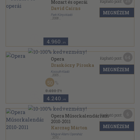
25
Kapható pont:
Mozart és operái
David Cairns
MEGNÉZEM
Park Könyvkiadó
,
2008
Fűzött papírkötés
,
392
oldal
4.960
,-Ft
64
Kapható pont:
Opera
Draskóczy Piroska
MEGNÉZEM
Kossuth Kiadó
,
2005
Fűzött keménykötés
,
320
oldal
50
8.480 Ft
4.240
,-Ft
6
Kapható pont:
Opera Műsorkalendárium
2010-2011
MEGNÉZEM
Karczag Márton
Magyar Állami Operaház
,
2010