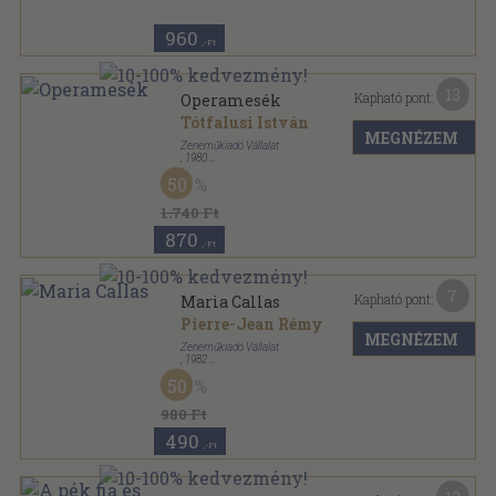
960
,-Ft
13
Kapható pont:
Operamesék
Tótfalusi István
MEGNÉZEM
Zeneműkiadó Vállalat
,
1980
Vászon
,
514
oldal
50
1.740 Ft
870
,-Ft
7
Kapható pont:
Maria Callas
Pierre-Jean Rémy
MEGNÉZEM
Zeneműkiadó Vállalat
,
1982
Vászon
,
334
oldal
50
Memoár sorozat
980 Ft
490
,-Ft