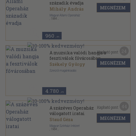
századik évadja
MEGNÉZEM
Mihály András
Magyar Állami Operaház
,
1984
Fűzött papírkötés
,
131
oldal
960
,-Ft
24
Kapható pont:
A muzsika valódi hangja a
fesztiválok fővárosában
MEGNÉZEM
Székely György
Szerzői magánkiadás
Fűzött kemény papírkötés
,
286
oldal
4.780
,-Ft
44
Kapható pont:
A százéves Operaház
válogatott iratai
MEGNÉZEM
Staud Géza
Magyar Színházi Intézet
,
1984
Ragasztott papírkötés
,
360
oldal