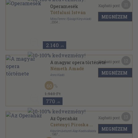
11
Kapható pont:
Operamesék
Tótfalusi István
MEGNÉZEM
Móra Ferenc Ifjúsági Könyvkiadó
,
2004
Fűzött kemény papírkötés
,
303
oldal
2.140
,-Ft
12
Kapható pont:
A magyar opera története
Németh Amadé
MEGNÉZEM
Anno Kiadó
Ragasztott papírkötés
,
335
oldal
60
1.940 Ft
770
,-Ft
13
Kapható pont:
Az Operaház
Czétényi Piroska
...
MEGNÉZEM
Képzőművészeti Alap Kiadóvállalata
,
1987
Varrott keménykötés
,
117
oldal