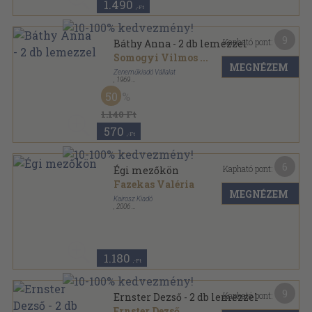
1.490
,-Ft
9
Kapható pont:
Báthy Anna - 2 db lemezzel
Somogyi Vilmos
...
MEGNÉZEM
Zeneműkiadó Vállalat
,
1969
Vászon
,
58
oldal
50
Nagy magyar előadóművészek sorozat
1.140 Ft
570
,-Ft
6
Kapható pont:
Égi mezőkön
Fazekas Valéria
MEGNÉZEM
Kairosz Kiadó
,
2006
Ragasztott papírkötés
,
96
oldal
Magyarnak lenni sorozat
1.180
,-Ft
9
Kapható pont:
Ernster Dezső - 2 db lemezzel
Ernster Dezső
...