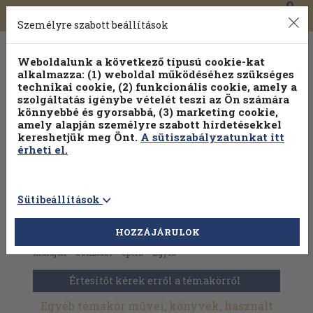
0
Toggle
Főmenü
Könyveink
navigation
Személyre szabott beállítások
Weboldalunk a következő típusú cookie-kat
alkalmazza: (1) weboldal működéséhez szükséges
technikai cookie, (2) funkcionális cookie, amely a
szolgáltatás igénybe vételét teszi az Ön számára
könnyebbé és gyorsabbá, (3) marketing cookie,
Válogasson több mint 1.000.000 kiadványunk közül
10-
amely alapján személyre szabott hirdetésekkel
100% kedvezménnyel!
kereshetjük meg Önt.
A sütiszabályzatunkat itt
érheti el.
Sütibeállítások
HOZZÁJÁRULOK
Antikvár könyvek
>
Művészetek
>
Zene
>
Komolyzene
>
Zenei
műfajok
>
Színházi
>
Opera
>
Egyéb
Értesítőt kérek erről a témakörről
Egyéb témakör művei, könyvek, használt