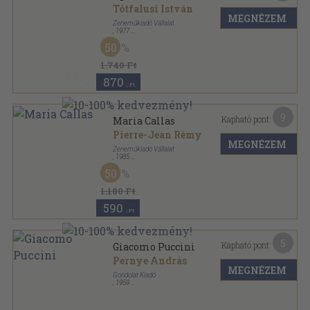
Tótfalusi István
MEGNÉZEM
Zeneműkiadó Vállalat
,
1977
Vászon
,
514
oldal
50
1.740 Ft
870
,-Ft
9
Kapható pont:
Maria Callas
Pierre-Jean Rémy
MEGNÉZEM
Zeneműkiadó Vállalat
,
1985
Vászon
,
334
oldal
50
Memoár sorozat
1.180 Ft
590
,-Ft
5
Kapható pont:
Giacomo Puccini
Pernye András
MEGNÉZEM
Gondolat Kiadó
,
1959
Fűzött kemény papírkötés
,
233
oldal
Kis zenei könyvtár sorozat