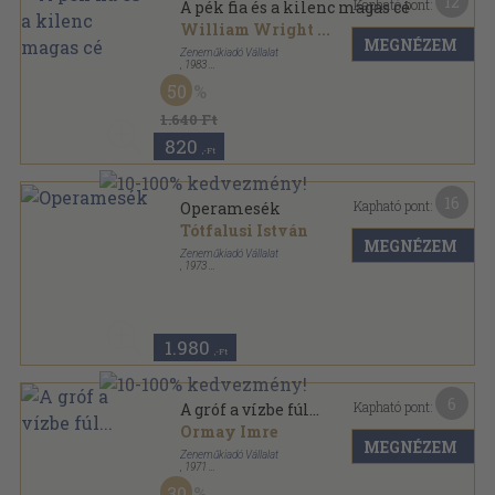
12
Kapható pont:
A pék fia és a kilenc magas cé
William Wright
...
MEGNÉZEM
Zeneműkiadó Vállalat
,
1983
Vászon
,
265
oldal
50
Memoár sorozat
1.640 Ft
820
,-Ft
16
Kapható pont:
Operamesék
Tótfalusi István
MEGNÉZEM
Zeneműkiadó Vállalat
,
1973
Vászon
,
514
oldal
1.980
,-Ft
6
Kapható pont:
A gróf a vízbe fúl...
Ormay Imre
MEGNÉZEM
Zeneműkiadó Vállalat
,
1971
Vászon
,
227
oldal
30