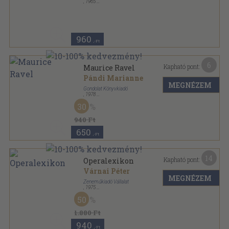
,
1965
Fűzött keménykötés
,
375
oldal
960
,-Ft
6
Kapható pont:
Maurice Ravel
Pándi Marianne
MEGNÉZEM
Gondolat Könyvkiadó
,
1978
Ragasztott papírkötés
,
205
oldal
30
Szemtől szemben sorozat
940 Ft
650
,-Ft
14
Kapható pont:
Operalexikon
Várnai Péter
MEGNÉZEM
Zeneműkiadó Vállalat
,
1975
Vászon
,
533
oldal
50
1.880 Ft
940
,-Ft