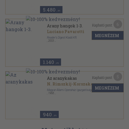
5.480
,-Ft
6
Kapható pont:
Arany hangok 1-3.
Luciano Pavarotti
MEGNÉZEM
Reader's Digest Kiadó Kft.
,
2003
Tűzött kötés
,
78
oldal
Arany hangok sorozat
1.140
,-Ft
5
Kapható pont:
Az aranykakas
N. Rimszkij-Korszakov
MEGNÉZEM
Magyar Állami Operaház Igazgatósága
,
1968
Tűzött kötés
,
16
oldal
940
,-Ft