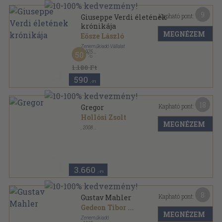
9
Kapható pont:
Giuseppe Verdi életének
krónikája
MEGNÉZEM
Eősze László
Zeneműkiadó Vállalat
,
1975
50
Vászon
,
190
oldal
Nagy muzsikusok életének krónikája - Napról napra...
1.180 Ft
sorozat
590
,-Ft
18
Kapható pont:
Gregor
Hollósi Zsolt
MEGNÉZEM
,
2008
Fűzött kemény papírkötés
,
200
oldal
3.660
,-Ft
8
Kapható pont:
Gustav Mahler
Gedeon Tibor
...
MEGNÉZEM
Zeneműkiadó