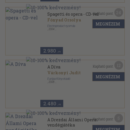
24
Kapható pont:
Spagetti és opera - CD-vel
Fónyad Orsolya
MEGNÉZEM
Electroproduct nyomda
,
2004
Fűzött kemény papírkötés
,
131
oldal
2.980
,-Ft
12
Kapható pont:
A Díva
Várkonyi Judit
MEGNÉZEM
Európa Könyvkiadó
,
2008
Fűzött kemény papírkötés
,
189
oldal
2.480
,-Ft
5
Kapható pont:
A Drezdai Állami Opera
vendégjátéka
MEGNÉZEM