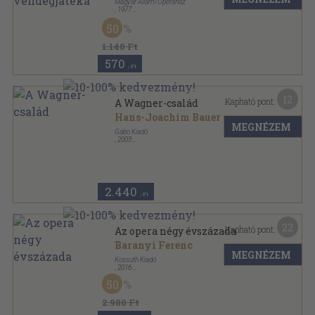
Magyar Állami Operaház
,
1977
Tűzött kötés
,
29
oldal
50
1.140 Ft
570
,-Ft
12
Kapható pont:
A Wagner-család
Hans-Joachim Bauer
MEGNÉZEM
Gabo Kiadó
,
2003
Fűzött keménykötés
,
225
oldal
Híres családok sorozat
2.440
,-Ft
22
Kapható pont:
Az opera négy évszázada
Baranyi Ferenc
MEGNÉZEM
Kossuth Kiadó
,
2016
Fűzött kemény papírkötés
,
240
oldal
50
2.980 Ft