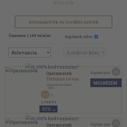
könyvek
Altémakörök és további szűrök
Összesen 1.169 találat
Kaphatók előre:
13
Kapható pont:
Operamesék
Tótfalusi István
MEGNÉZEM
Zeneműkiadó Vállalat
,
1984
Vászon
,
514
oldal
50
1.740 Ft
870
,-Ft
13
Kapható pont:
Operamesék