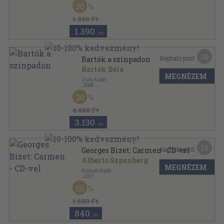
30
1.990 Ft
1.390
,-Ft
28
Kapható pont:
Bartók a színpadon
Bartók Béla
MEGNÉZEM
Osiris Kiadó
,
2006
Fűzött keménykötés
,
203
oldal
30
Libri de Libris sorozat
4.480 Ft
3.130
,-Ft
13
Kapható pont:
Georges Bizet: Carmen - CD-vel
Alberto Szpunberg
MEGNÉZEM
Kossuth Kiadó
,
2011
Varrott keménykötés
,
60
oldal
50
Világhíres operák sorozat
1.680 Ft
840
,-Ft