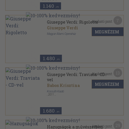
1.140
,-Ft
7
Kapható pont:
Giuseppe Verdi: Rigoletto
Giuseppe Verdi
MEGNÉZEM
Magyar Állami Operaház
Tűzött kötés
,
19
oldal
1.480
,-Ft
13
Kapható pont:
Giuseppe Verdi: Traviata - CD-
vel
MEGNÉZEM
Babos Krisztina
Kossuth Kiadó
,
2011
Varrott keménykötés
,
60
oldal
Világhíres operák sorozat
1.680
,-Ft
29
Kapható pont:
Hazugságok a művészetben