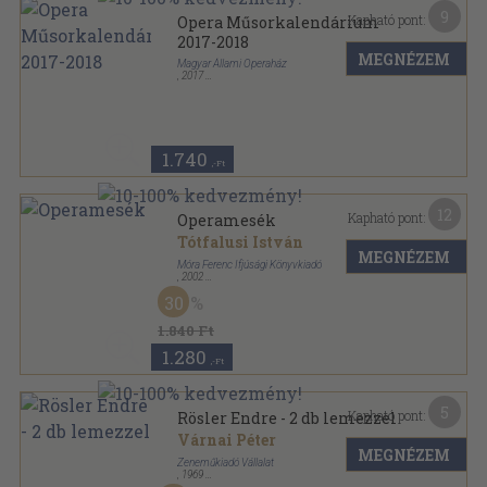
9
Kapható pont:
Opera Műsorkalendárium
2017-2018
MEGNÉZEM
Magyar Állami Operaház
,
2017
Ragasztott papírkötés
,
519
oldal
Opera Műsorkalendárium sorozat
1.740
,-Ft
12
Kapható pont:
Operamesék
Tótfalusi István
MEGNÉZEM
Móra Ferenc Ifjúsági Könyvkiadó
,
2002
Fűzött kemény papírkötés
,
303
oldal
30
1.840 Ft
1.280
,-Ft
5
Kapható pont:
Rösler Endre - 2 db lemezzel
Várnai Péter
MEGNÉZEM
Zeneműkiadó Vállalat
,
1969
Vászon
,
79
oldal