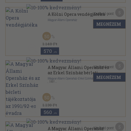
5
Kapható pont:
A Kölni Opera vendégjátéka
Magyar Állami Operaház
MEGNÉZEM
Tűzött kötés
,
27
oldal
50
1.140 Ft
570
,-Ft
5
Kapható pont:
A Magyar Állami Operaház és
az Erkel Színház bérleti
MEGNÉZEM
tájékoztatója az 1991/92-es
Magyar Állami Operaház-Erkel Színház
,
1991
évadra
Tűzött kötés
,
34
oldal
A Magyar Állami Operaház és az Erkel Színház bérleti
tájékoztatója sorozat
50
1.130 Ft
560
,-Ft
5
Kapható pont:
A Magyar Állami Operaház