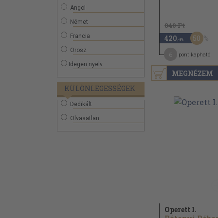
Angol
Német
840 Ft
Francia
50
420
,-Ft
Orosz
6
pont kapható
Idegen nyelv
MEGNÉZEM
KÜLÖNLEGESSÉGEK
Dedikált
Olvasatlan
Operett I.