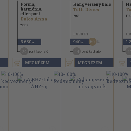
Forma,
Hangversenykalauz
Ha
harmónia,
Tóth Dénes
Tó
ellenpont
1962
196
Dalos Anna
2007
1.880 Ft
1.
50
3.680
940
1.
,-Ft
,-Ft
29
14
1
pont kapható
pont kapható
MEGNÉZEM
MEGNÉZEM