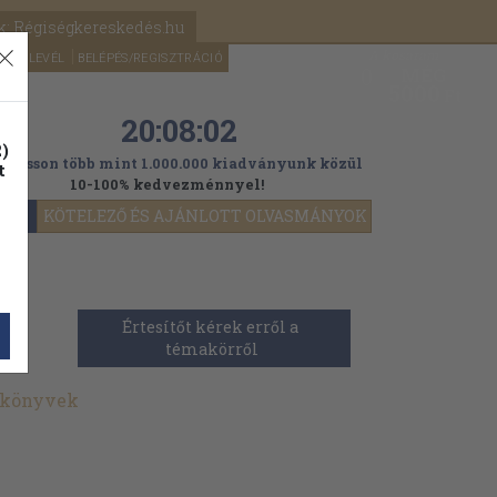
k: Régiségkereskedés.hu
A kosaram
HÍRLEVÉL
BELÉPÉS/REGISZTRÁCIÓ
MÉG
0
5000
Ft
20:08:00
)
ogasson több mint 1.000.000 kiadványunk közül
t
10-100% kedvezménnyel!
YOK
KÖTELEZŐ ÉS AJÁNLOTT OLVASMÁNYOK
Értesítőt kérek erről a 
témakörről
 könyvek