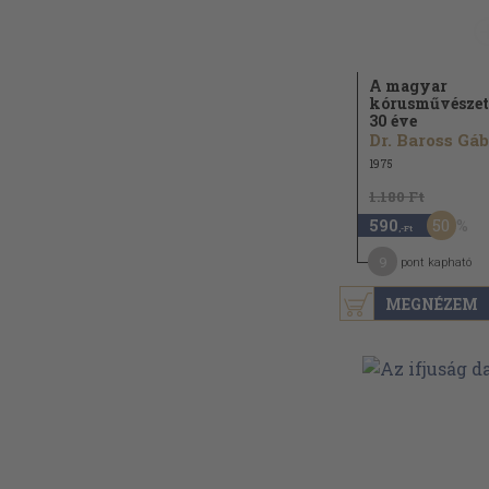
A magyar
kórusművészet
30 éve
1975
1.180 Ft
50
590
,-Ft
9
pont kapható
MEGNÉZEM