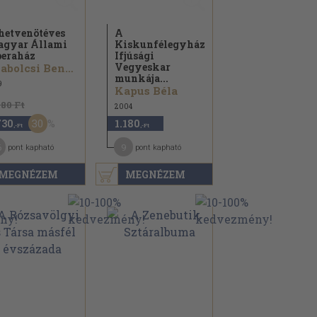
hetvenötéves
A
gyar Állami
Kiskunfélegyházi
eraház
Ifjúsági
Vegyeskar
Szabolcsi Bence...
munkája...
9
Kapus Béla
480 Ft
2004
30
730
1.180
,-Ft
,-Ft
6
9
pont kapható
pont kapható
MEGNÉZEM
MEGNÉZEM