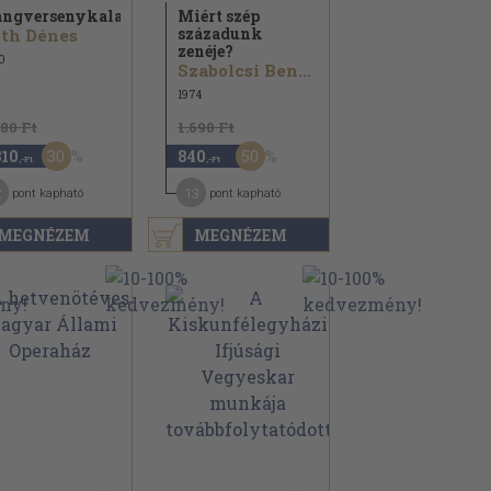
ngversenykalauz
Miért szép
századunk
th Dénes
zenéje?
0
Szabolcsi Bence...
1974
880 Ft
1.690 Ft
30
50
310
840
,-Ft
,-Ft
2
13
pont kapható
pont kapható
MEGNÉZEM
MEGNÉZEM