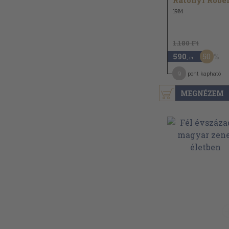
Rátonyi Róbe
1984
1.180 Ft
50
590
,-Ft
9
pont kapható
MEGNÉZEM