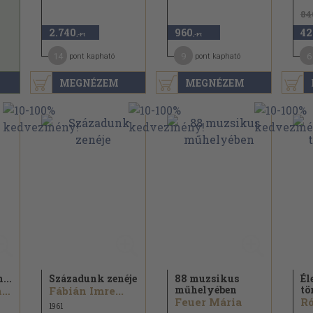
84
2.740
960
42
,-Ft
,-Ft
14
9
6
pont kapható
pont kapható
MEGNÉZEM
MEGNÉZEM
...
Századunk zenéje
88 muzsikus
Él
műhelyében
tö
Huszka Jenőné Arányi Mária
Fábián Imre...
Feuer Mária
Ró
1961