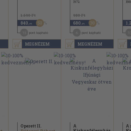
1972
198
1.690 Ft
980 Ft
50
30
840
680
1.
,-Ft
,-Ft
13
6
1
pont kapható
pont kapható
MEGNÉZEM
MEGNÉZEM
Operett II.
A
A 
Kiskunfélegyházi
Kr