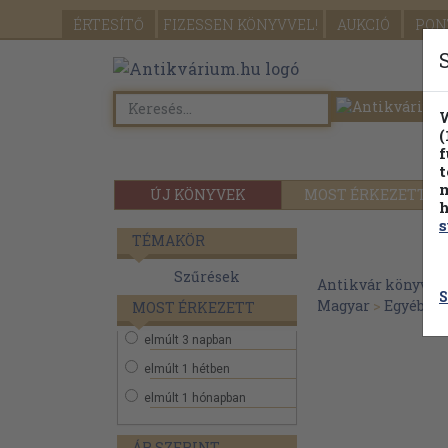
ÉRTESÍTŐ
FIZESSEN
KÖNYVVEL!
AUKCIÓ
PON
W
(
f
t
m
ÚJ KÖNYVEK
MOST ÉRKEZETT
h
s
TÉMAKÖR
Szűrések
Antikvár könyvek
S
Magyar
>
Egyéb
MOST ÉRKEZETT
elmúlt 3 napban
elmúlt 1 hétben
elmúlt 1 hónapban
ÁR SZERINT