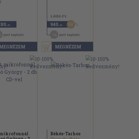
0
1.880 Ft
50
280
940
,-Ft
,-Ft
0
14
pont kapható
pont kapható
MEGNÉZEM
MEGNÉZEM
mikrofonnál
Békés-Tarhos
oó György - 2