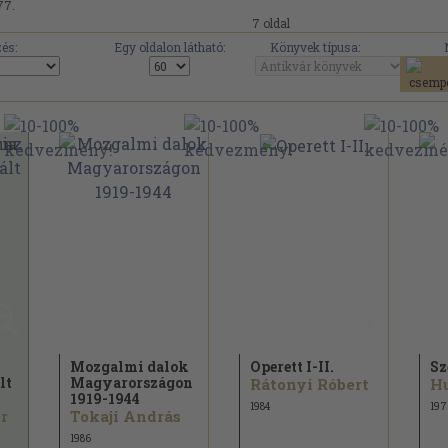
77.
7 oldal
és:
Egy oldalon látható:
Könyvek típusa:
Mozgalmi dalok
Operett I-II.
Sz
lt
Magyarországon
Rátonyi Róbert
1919-1944
1984
197
r
Tokaji András
1986