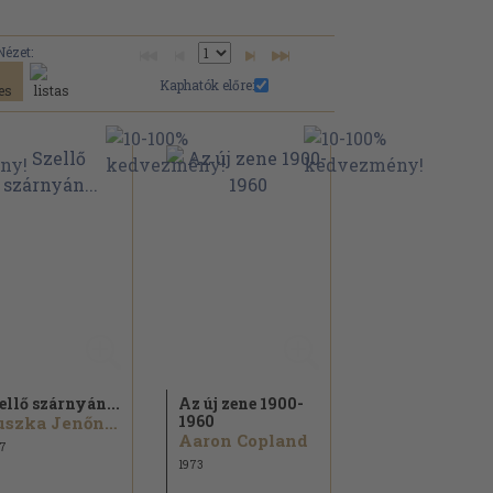
Nézet:
Kaphatók előre:
ellő szárnyán...
Az új zene 1900-
1960
Huszka Jenőné Arányi Mária
Aaron Copland
7
1973