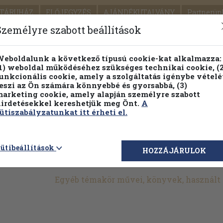
TÁRUHÁZ
ELŐJEGYZÉS
AJÁNDÉKUTALVÁNY
Partnerün
SZÁLLÍTÁS
SEGÍTSÉG
Személyre szabott beállítások
Részletes kereső
Témaköri fa
eboldalunk a következő típusú cookie-kat alkalmazza:
1) weboldal működéséhez szükséges technikai cookie, (2
Vál
unkcionális cookie, amely a szolgáltatás igénybe vételé
eszi az Ön számára könnyebbé és gyorsabbá, (3)
arketing cookie, amely alapján személyre szabott
PILLANATNYI ÁRAINK
FENNTARTHATÓ OLVASMÁN
irdetésekkel kereshetjük meg Önt.
A
ütiszabályzatunkat itt érheti el.
>
Művészetek
>
Zene
>
Komolyzene
>
Korszakok
>
XX. század
>
ütibeállítások
HOZZÁJÁRULOK
Egyéb témakör művei, könyvek, használt