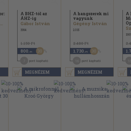
or:
A BHZ-tól az
A hangszerek mi
A 
ÁHZ-ig
vagyunk
Ma
Op
okolay Sándor
Gábor István
Gégény István
1984
2015
195
1.150 Ft
2.480 Ft
2.
30
30
800
1.730
1.
,-Ft
,-Ft
7
16
1
pont kapható
pont kapható
MEGNÉZEM
MEGNÉZEM