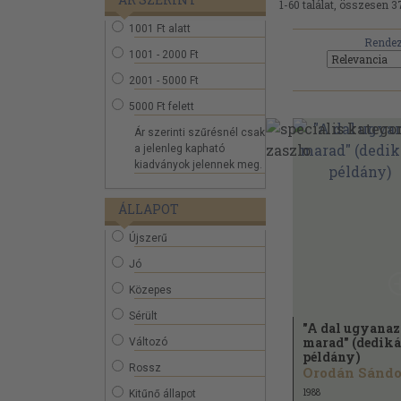
1-60 találat, összesen 3
1001 Ft alatt
Rendez
1001 - 2000 Ft
2001 - 5000 Ft
5000 Ft felett
Ár szerinti szűrésnél csak
a jelenleg kapható
kiadványok jelennek meg.
ÁLLAPOT
Újszerű
Jó
Közepes
Sérült
"A dal ugyanaz
marad" (dediká
Változó
példány)
Rossz
Orodán Sándo
1988
Kitűnő állapot