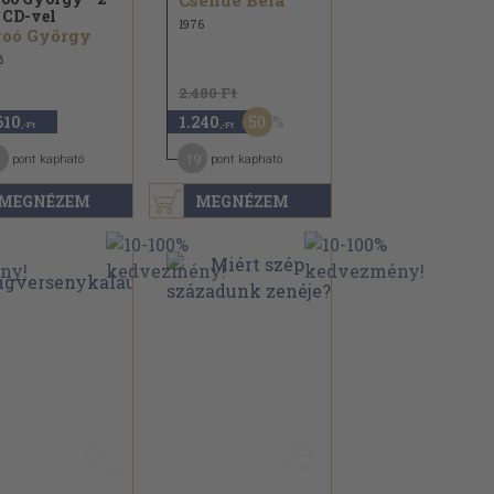
Csende Béla
 CD-vel
1976
roó György
8
2.480 Ft
50
610
1.240
,-Ft
,-Ft
1
19
pont kapható
pont kapható
MEGNÉZEM
MEGNÉZEM