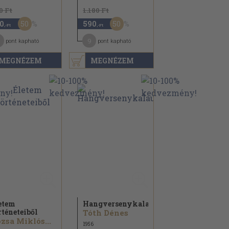
0 Ft
1.180 Ft
50
50
0
590
,-Ft
,-Ft
9
pont kapható
pont kapható
MEGNÉZEM
MEGNÉZEM
etem
Hangversenykalauz
rténeteiből
Tóth Dénes
zsa Miklós...
1956