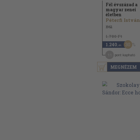
Fél évszázad a
magyar zenei
életben
Péterfi István
1962
1.780 Ft
30
1.240
,-Ft
11
pont kapható
MEGNÉZEM