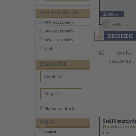
PILLANATNYI ÁR
3.640
,-Ft
30% kedvezmény
29
pont kapható
50% kedvezmény
MEGNÉZEM
60% kedvezmény
Mind
KIADÁS ÉVE
Háború előttiek
Szellő szárnyán
NYELV
Magyar
1980