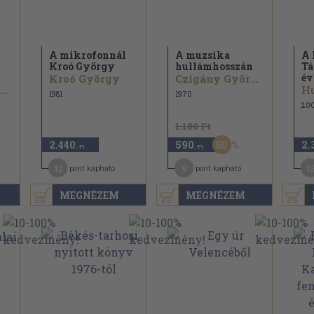
A mikrofonnál
A muzsika
A 
Kroó György
hullámhosszán
Tá
év
Kroó György
Czigány György...
Dr. Baross Gábor...
Hu
1981
1970
20
1.180 Ft
50
2.440
590
2.
,-Ft
,-Ft
12
9
1
pont kapható
pont kapható
MEGNÉZEM
MEGNÉZEM