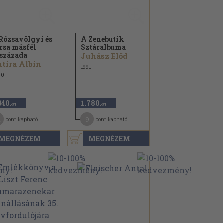
Rózsavölgyi és
A Zenebutik
rsa másfél
Sztáralbuma
százada
Juhász Előd
tira Albin
1991
00
340
1.780
,-Ft
,-Ft
2
9
pont kapható
pont kapható
MEGNÉZEM
MEGNÉZEM