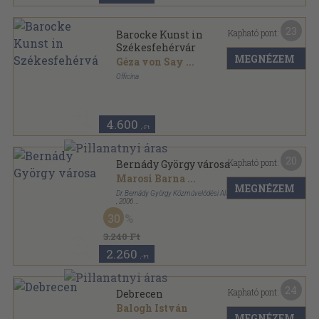
23
Kapható pont:
Barocke Kunst in
Székesfehérvár
MEGNÉZEM
Géza von Say
...
Officina
Fűzött kemény papírkötés
,
68
oldal
4.600
,-Ft
20
Kapható pont:
Bernády György városa
Marosi Barna
...
MEGNÉZEM
Dr. Bernády György Közművelődési Alapítvány
,
2006
Fűzött papírkötés
,
161
oldal
30
3.240 Ft
2.260
,-Ft
24
Kapható pont:
Debrecen
Balogh István
MEGNÉZEM