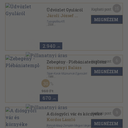
15
Kapható pont:
Üdvözlet Gyuláról
Jároli József
...
MEGNÉZEM
Typografika Kft.
,
2006
Fűzött kemény papírkötés
,
112
oldal
2.940
,-Ft
6
Kapható pont:
Zebegény - Plébániatemplom
Dercsényi Balázs
MEGNÉZEM
Tájak-Korok-Múzeumok Egyesület
,
1986
Tűzött kötés
,
16
oldal
30
Tájak-Korok-Múzeumok Kiskönyvtára sorozat
960 Ft
670
,-Ft
9
Kapható pont:
A diósgyőri vár és környéke
Kordos László
MEGNÉZEM
Borsod-Abaúj-Zemplén Megyei Idegenforgalmi