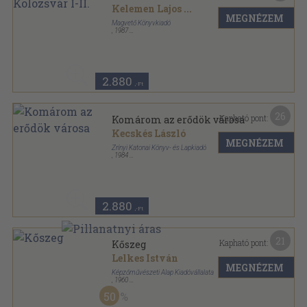
Kelemen Lajos
...
MEGNÉZEM
Magvető Könyvkiadó
,
1987
Fűzött kemény papírkötés
,
936
oldal
Magyar Hírmondó sorozat
2.880
,-Ft
26
Kapható pont:
Komárom az erődök városa
Kecskés László
MEGNÉZEM
Zrínyi Katonai Könyv- és Lapkiadó
,
1984
Vászon
,
231
oldal
Vársorozat sorozat
2.880
,-Ft
21
Kapható pont:
Kőszeg
Lelkes István
MEGNÉZEM
Képzőművészeti Alap Kiadóvállalata
,
1960
Vászon
,
177
oldal
50
Magyar műemlékek sorozat