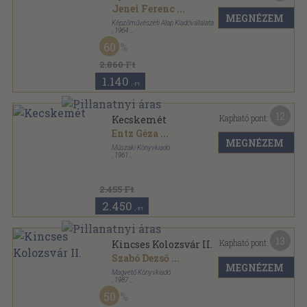
Jenei Ferenc
...
MEGNÉZEM
Képzőművészeti Alap Kiadóvállalata
,
1964
Vászon
,
169
oldal
60
Magyar műemlékek sorozat
2.860 Ft
1.140
,-Ft
12
Kapható pont:
Kecskemét
Entz Géza
...
MEGNÉZEM
Műszaki Könyvkiadó
,
1961
Vászon
,
183
oldal
Városképek-műemlékek sorozat
2.455 Ft
2.450
,-Ft
13
Kapható pont:
Kincses Kolozsvár II.
Szabó Dezső
...
MEGNÉZEM
Magvető Könyvkiadó
,
1987
Fűzött kemény papírkötés
,
407
oldal
50
Magyar Hírmondó sorozat