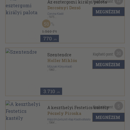
12
Kapható pont:
Az esztergomi királyi palota
Dercsényi Dezső
MEGNÉZEM
Corvina Kiadó
,
1975
Fűzött papírkötés
,
85
oldal
50
1.540 Ft
770
,-Ft
30
Kapható pont:
Szentendre
Holler Miklós
MEGNÉZEM
Műszaki Könyvkiadó
,
1960
Vászon
,
199
oldal
Városképek-műemlékek sorozat
3.710
,-Ft
5
Kapható pont:
A keszthelyi Festetics kastély
Péczely Piroska
MEGNÉZEM
Képzőművészeti Alap Kiadóvállalata
,
1964
Fűzött papírkötés
,
47
oldal
Műemlékeink sorozat