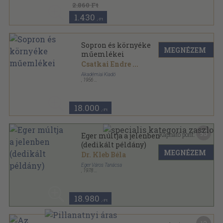
2.860 Ft
1.430
,-Ft
Sopron és környéke
MEGNÉZEM
műemlékei
Csatkai Endre
...
Akadémiai Kiadó
,
1956
Vászon
,
672
oldal
Magyarország Műemléki Topográfiája sorozat
18.000
,-Ft
95
Kapható pont:
Eger múltja a jelenben
(dedikált példány)
MEGNÉZEM
Dr. Kleb Béla
Eger Város Tanácsa
,
1978
Fűzött keménykötés
,
399
oldal
18.980
,-Ft