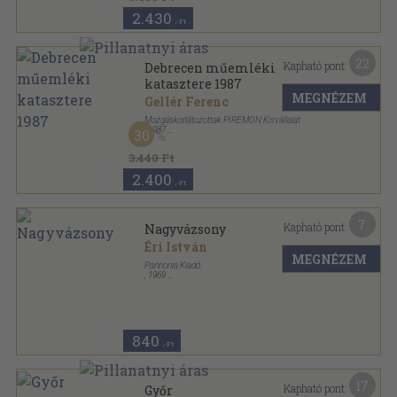
2.430
,-Ft
22
Kapható pont:
Debrecen műemléki
katasztere 1987
MEGNÉZEM
Gellér Ferenc
Mozgáskorlátozottak PIREMON Kisvállalat
,
1987
30
Fűzött keménykötés
,
338
oldal
3.440 Ft
2.400
,-Ft
7
Kapható pont:
Nagyvázsony
Éri István
MEGNÉZEM
Pannonia Kiadó
,
1969
Varrott papírkötés
,
73
oldal
Műemlékeink sorozat
840
,-Ft
17
Kapható pont:
Győr