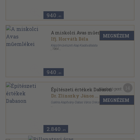
940
,-Ft
A miskolci Avas műemlékei
MEGNÉZEM
Ifj. Horváth Béla
Képzőművészeti Alap Kiadóvállalata
,
1964
Fűzött papírkötés
,
38
oldal
Műemlékeink sorozat
940
,-Ft
14
Kapható pont:
Építészeti értékek Dabason
Dr. Zlinszky János
...
MEGNÉZEM
Galéria Alapítvány-Dabas Város Önkormányzata
Ragasztott kemény papírkötés
,
79
oldal
2.840
,-Ft