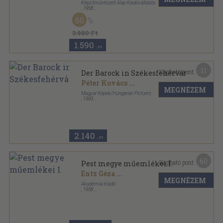
Képzőművészeti Alap Kiadóvállalata
,
1958
Félvászon
,
99
oldal
60
Magyar műemlékek sorozat
3.980 Ft
1.590
,-Ft
11
Kapható pont:
Der Barock in Székesfehérvár
Péter Kovács
...
MEGNÉZEM
Magyar Képek/Hungarian Pictures
,
1993
Fűzött keménykötés
,
88
oldal
2.140
,-Ft
60
Kapható pont:
Pest megye műemlékei I.
Entz Géza
...
MEGNÉZEM
Akadémiai Kiadó
,
1958
Vászon
,
688
oldal
Magyarország Műemléki Topográfiája sorozat