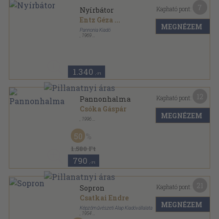
7
Kapható pont:
Nyírbátor
Entz Géza
...
MEGNÉZEM
Pannonia Kiadó
,
1969
Fűzött papírkötés
,
74
oldal
Műemlékeink sorozat
1.340
,-Ft
12
Kapható pont:
Pannonhalma
Csóka Gáspár
MEGNÉZEM
,
1996
Ragasztott papírkötés
,
63
oldal
50
1.580 Ft
790
,-Ft
21
Kapható pont:
Sopron
Csatkai Endre
MEGNÉZEM
Képzőművészeti Alap Kiadóvállalata
,
1954
Félvászon
,
168
oldal