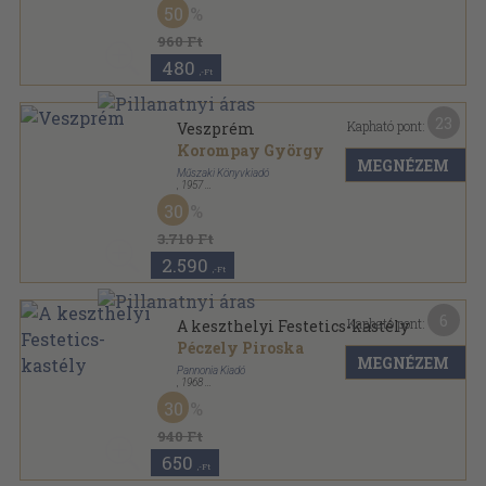
50
960 Ft
480
,-Ft
23
Kapható pont:
Veszprém
Korompay György
MEGNÉZEM
Műszaki Könyvkiadó
,
1957
Vászon
,
273
oldal
30
Városképek-műemlékek sorozat
3.710 Ft
2.590
,-Ft
6
Kapható pont:
A keszthelyi Festetics-kastély
Péczely Piroska
MEGNÉZEM
Pannonia Kiadó
,
1968
Fűzött papírkötés
,
51
oldal
30
Műemlékeink sorozat
940 Ft
650
,-Ft