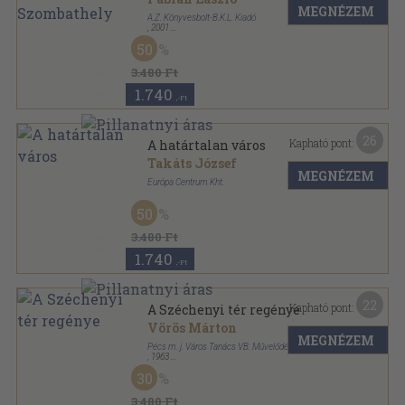
MEGNÉZEM
A.Z. Könyvesbolt-B.K.L. Kiadó
,
2001
Fűzött kemény papírkötés
,
83
oldal
50
3.480 Ft
1.740
,-Ft
26
Kapható pont:
A határtalan város
Takáts József
MEGNÉZEM
Európa Centrum Kht.
Félvászon
,
127
oldal
50
3.480 Ft
1.740
,-Ft
22
Kapható pont:
A Széchenyi tér regénye
Vörös Márton
MEGNÉZEM
Pécs m. j. Város Tanács VB. Művelődési Osztálya
,
1963
Félvászon
,
218
oldal
30
Mesélő pécsi házak sorozat
3.480 Ft