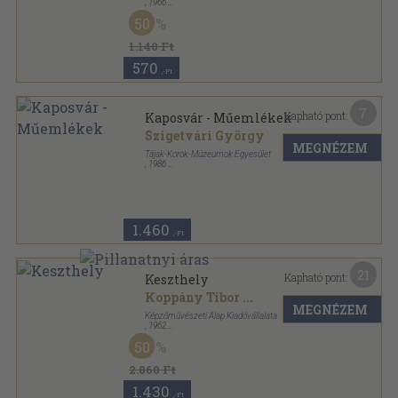
,
1966
Fűzött kemény papírkötés
,
147
oldal
50
1.140 Ft
570
,-Ft
7
Kapható pont:
Kaposvár - Műemlékek
Szigetvári György
MEGNÉZEM
Tájak-Korok-Múzeumok Egyesület
,
1986
Tűzött kötés
,
16
oldal
Tájak-Korok-Múzeumok Kiskönyvtára sorozat
1.460
,-Ft
21
Kapható pont:
Keszthely
Koppány Tibor
...
MEGNÉZEM
Képzőművészeti Alap Kiadóvállalata
,
1962
Vászon
,
149
oldal
50
Magyar műemlékek sorozat
2.860 Ft
1.430
,-Ft