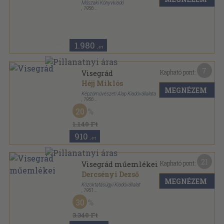
Műszaki Könyvkiadó
,
1956
Vászon
,
254
oldal
Városképek-műemlékek sorozat
1.980
,-Ft
7
Kapható pont:
Visegrád
Héjj Miklós
MEGNÉZEM
Képzőművészeti Alap Kiadóvállalata
,
1956
Varrott papírkötés
,
69
oldal
20
Műemlékeink sorozat
1.140 Ft
910
,-Ft
21
Kapható pont:
Visegrád műemlékei
Dercsényi Dezső
MEGNÉZEM
Közoktatásügyi Kiadóvállalat
,
1951
Félvászon
,
114
oldal
30
3.340 Ft