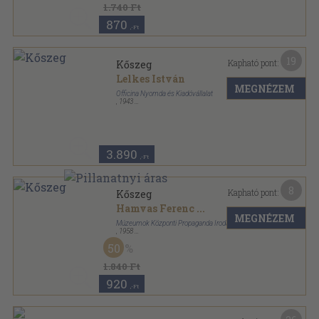
1.740 Ft
870
,-Ft
19
Kapható pont:
Kőszeg
Lelkes István
MEGNÉZEM
Officina Nyomda és Kiadóvállalat
,
1943
Félvászon
,
61
oldal
Officina képeskönyvek sorozat
3.890
,-Ft
8
Kapható pont:
Kőszeg
Hamvas Ferenc
...
MEGNÉZEM
Múzeumok Központi Propaganda Irodája
,
1958
Tűzött kötés
,
62
oldal
50
1.840 Ft
920
,-Ft