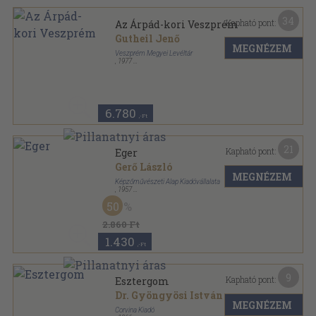
34
Kapható pont:
Az Árpád-kori Veszprém
Gutheil Jenő
MEGNÉZEM
Veszprém Megyei Levéltár
,
1977
Vászon
,
426
oldal
Veszprém Megyei Levéltár kiadványai sorozat
6.780
,-Ft
21
Kapható pont:
Eger
Gerő László
MEGNÉZEM
Képzőművészeti Alap Kiadóvállalata
,
1957
Félvászon
,
157
oldal
50
Magyar műemlékek sorozat
2.860 Ft
1.430
,-Ft
9
Kapható pont:
Esztergom
Dr. Gyöngyösi István
MEGNÉZEM
Corvina Kiadó