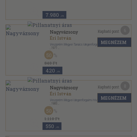
7.980
,-Ft
6
Kapható pont:
Nagyvázsony
Éri István
MEGNÉZEM
Veszprém Megyei Tanács Idegenforgalmi Hivatala
,
1971
Fűzött papírkötés
,
69
oldal
50
Veszprém Megyei Műemlékek sorozat
840 Ft
420
,-Ft
8
Kapható pont:
Nagyvázsony
Éri István
MEGNÉZEM
Veszprém Megyei Idegenforgalmi Hivatal
,
1985
Tűzött kötés
,
40
oldal
50
1.110 Ft
550
,-Ft