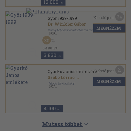
12.000
,-Ft
34
Kapható pont:
Győr 1939-1999
Dr. Winkler Gábor
MEGNÉZEM
Műhely Folyóiratkiadó Közhasznú Társaság
,
1999
Fűzött kemény papírkötés
,
305
oldal
30
5.480 Ft
3.830
,-Ft
21
Kapható pont:
Gyurkó János emlékére
Szabó Lőrinc
...
MEGNÉZEM
Hatodik Síp Alapítvány
,
1997
Fűzött keménykötés
,
199
oldal
4.100
,-Ft
Mutass többet