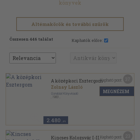
könyvek
Altémakörök és további szűrök
Összesen 446 találat
Kaphatók előre:
37
Kapható pont:
A középkori Esztergom
Zolnay László
MEGNÉZEM
Gondolat Könyvkiadó
,
1983
Vászon
,
264
oldal
2.480
,-Ft
23
Kapható pont:
Kincses Kolozsvár I-II.