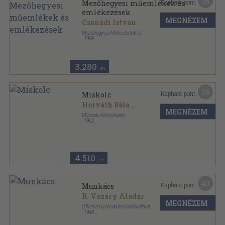
26
Kapható pont:
Mezőhegyesi műemlékek és
emlékezések
MEGNÉZEM
Csanádi István
Mezőhegyesi Ménesbirtok Rt.
,
1996
Vászon
,
133
oldal
3.280
,-Ft
36
Kapható pont:
Miskolc
Horváth Béla
...
MEGNÉZEM
Műszaki Könyvkiadó
,
1962
Vászon
,
282
oldal
Városképek-műemlékek sorozat
4.510
,-Ft
40
Kapható pont:
Munkács
R. Vozáry Aladár
MEGNÉZEM
Officina Nyomda és Kiadóvállalat
,
1943
Félvászon
,
60
oldal
Officina képeskönyvek sorozat