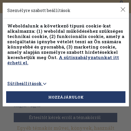
0
Toggle
Főmenü
Könyveink
navigation
Személyre szabott beállítások
Weboldalunk a következő típusú cookie-kat
alkalmazza: (1) weboldal működéséhez szükséges
technikai cookie, (2) funkcionális cookie, amely a
szolgáltatás igénybe vételét teszi az Ön számára
könnyebbé és gyorsabbá, (3) marketing cookie,
amely alapján személyre szabott hirdetésekkel
kereshetjük meg Önt.
A sütiszabályzatunkat itt
érheti el.
Sütibeállítások
HOZZÁJÁRULOK
Antikvár könyvek
>
Művészetek
>
Építészet
>
Várostörténet
>
Magyar
>
Egyéb
Értesítőt kérek erről a témakörről
Egyéb témakör művei, könyvek, használt