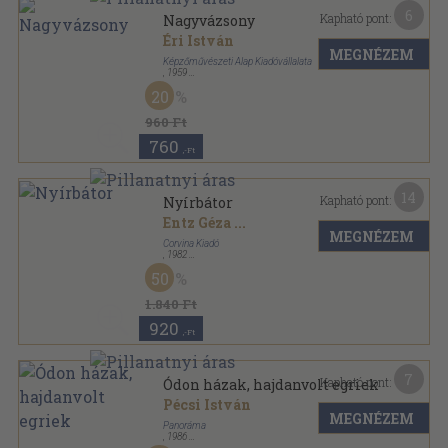
6
Kapható pont:
Nagyvázsony
Éri István
MEGNÉZEM
Képzőművészeti Alap Kiadóvállalata
,
1959
Fűzött papírkötés
,
68
oldal
20
Műemlékeink sorozat
960 Ft
760
,-Ft
14
Kapható pont:
Nyírbátor
Entz Géza
...
MEGNÉZEM
Corvina Kiadó
,
1982
Fűzött papírkötés
,
90
oldal
50
1.840 Ft
920
,-Ft
7
Kapható pont:
Ódon házak, hajdanvolt egriek
Pécsi István
MEGNÉZEM
Panoráma
,
1986
Ragasztott papírkötés
,
211
oldal