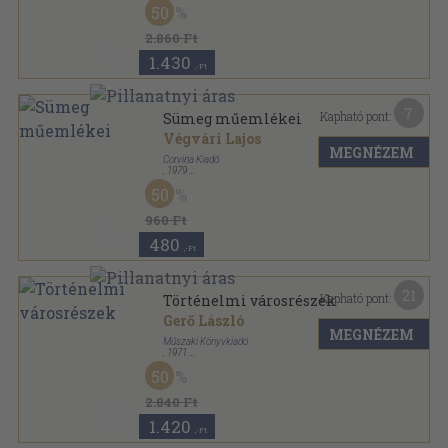
50
Magyar műemlékek sorozat
2.860 Ft
1.430
,-Ft
7
Kapható pont:
Sümeg műemlékei
Végvári Lajos
MEGNÉZEM
Corvina Kiadó
,
1979
Ragasztott papírkötés
,
37
oldal
50
Műemlékeink sorozat
960 Ft
480
,-Ft
21
Kapható pont:
Történelmi városrészek
Gerő László
MEGNÉZEM
Műszaki Könyvkiadó
,
1971
Vászon
,
237
oldal
50
2.840 Ft
1.420
,-Ft