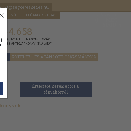
k: Régiségkereskedés.hu
A kosaram
HÍRLEVÉL
BELÉPÉS/REGISZTRÁCIÓ
MÉG
0
5000
Ft
144.658
)
ÁNNYAL NYÚJTJUK MAGYARORSZÁG
t
GYOBB ANTIKVÁR KÖNYV-KÍNÁLATÁT
YOK
KÖTELEZŐ ÉS AJÁNLOTT OLVASMÁNYOK
Értesítőt kérek erről a 
témakörről
 könyvek