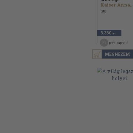
Kaiser Anna..
1985
3.380
,-Ft
27
pont kapható
MEGNÉZEM