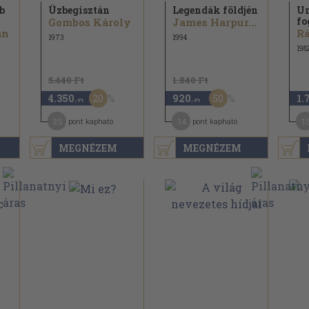
b
Üzbegisztán
Legendák földjén
Un
fo
Gombos Károly
James Harpur...
án
R
1973
1994
198
5.440 Ft
1.840 Ft
20
50
4.350
920
1.
,-Ft
,-Ft
35
14
1
pont kapható
pont kapható
MEGNÉZEM
MEGNÉZEM