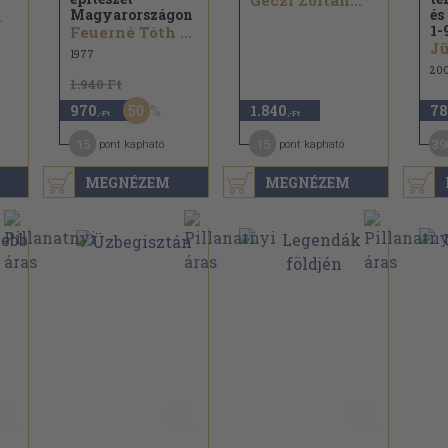
Géczi Zoltán...
Magyarországon
és
.
1-
Feuerné Tóth Rózsa
Jü
1977
20
1.940 Ft
50
970
1.840
78
,-Ft
,-Ft
15
15
39
pont kapható
pont kapható
MEGNÉZEM
MEGNÉZEM