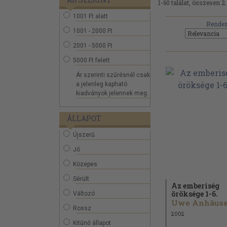
1-60 találat, összesen 2
1001 Ft alatt
Rendez
1001 - 2000 Ft
2001 - 5000 Ft
5000 Ft felett
Ár szerinti szűrésnél csak
a jelenleg kapható
kiadványok jelennek meg.
ÁLLAPOT
Újszerű
Jó
Közepes
Sérült
Az emberiség
öröksége 1-6.
Változó
Rossz
2002
Kitűnő állapot