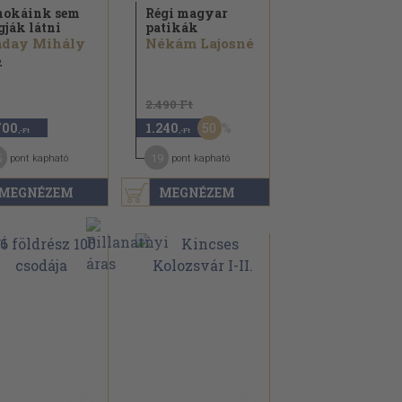
okáink sem
Régi magyar
gják látni
patikák
áday Mihály
Nékám Lajosné
2
2.490 Ft
50
700
1.240
,-Ft
,-Ft
5
19
pont kapható
pont kapható
MEGNÉZEM
MEGNÉZEM