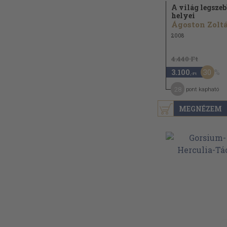
A világ legszeb
helyei
Ágoston Zolt
2008
4.440 Ft
30
3.100
,-Ft
28
pont kapható
MEGNÉZEM