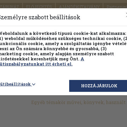
TÁRUHÁZ
ELŐJEGYZÉS
AJÁNDÉKUTALVÁNY
Partnerün
SZÁLLÍTÁS
SEGÍTSÉG
Személyre szabott beállítások
1.
Részletes kereső
Témaköri fa
eboldalunk a következő típusú cookie-kat alkalmazza:
1) weboldal működéséhez szükséges technikai cookie, (2
KIADV
unkcionális cookie, amely a szolgáltatás igénybe vételé
LEGNA
eszi az Ön számára könnyebbé és gyorsabbá, (3)
arketing cookie, amely alapján személyre szabott
PILLANATNYI ÁRAINK
FENNTARTHATÓ OLVASMÁN
irdetésekkel kereshetjük meg Önt.
A
ütiszabályzatunkat itt érheti el.
>
Művészetek
>
Építészet
>
Műemlékek
>
Egyéb
ütibeállítások
HOZZÁJÁRULOK
Egyéb témakör művei, könyvek, használt