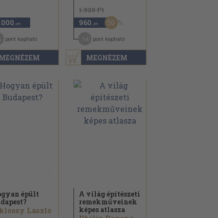
1.920 Ft
50
.000
960
,-Ft
,-Ft
6
14
pont kapható
pont kapható
MEGNÉZEM
MEGNÉZEM
gyan épült
A világ építészeti
dapest?
remekműveinek
képes atlasza
klóssy László