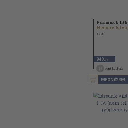
Piramisok titk
Nemere Istvá
2005
940
,-Ft
14
pont kapható
MEGNÉZEM