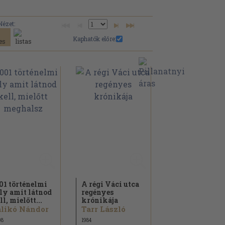
Nézet:
Kaphatók előre:
01 történelmi
A régi Váci utca
ly amit látnod
regényes
ll, mielőtt...
krónikája
likó Nándor
Tarr László
08
1984