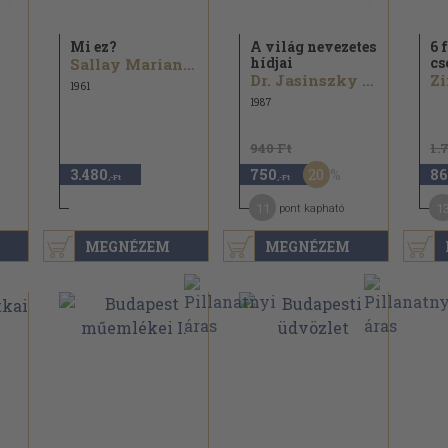
Mi ez?
A világ nevezetes
6 
hídjai
cs
Sallay Marianna...
Dr. Jasinszky István
Zi
1961
1987
940 Ft
1.
20
3.480
750
86
,-Ft
,-Ft
11
1
pont kapható
MEGNÉZEM
MEGNÉZEM