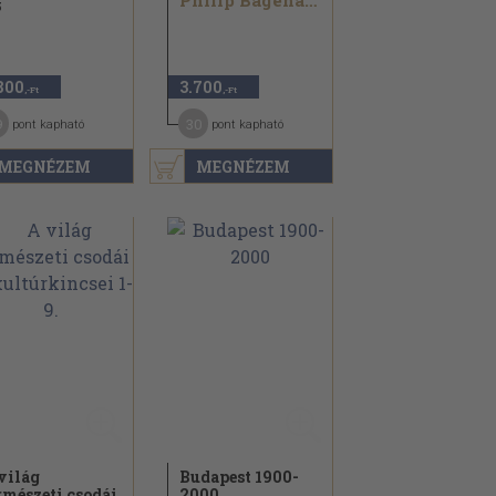
Philip Bagenal...
5
800
3.700
,-Ft
,-Ft
9
30
pont kapható
pont kapható
MEGNÉZEM
MEGNÉZEM
világ
Budapest 1900-
rmészeti csodái
2000