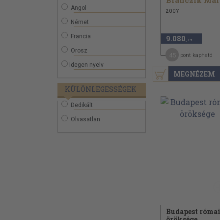
Angol
2007
Német
Francia
9.080
,-Ft
Orosz
45
pont kapható
Idegen nyelv
MEGNÉZEM
KÜLÖNLEGESSÉGEK
Dedikált
Olvasatlan
Budapest róma
öröksége