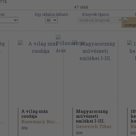
.778.
47 oldal
és:
Egy oldalon látható:
Könyvek típusa:
A világ száz
Magyarország
10
csodája
művészeti
he
emlékei I-III.
ke
Uwe Anhäuser...
Rosemary Burton...
Gerevich Tibor
Ba
1992
1939
20