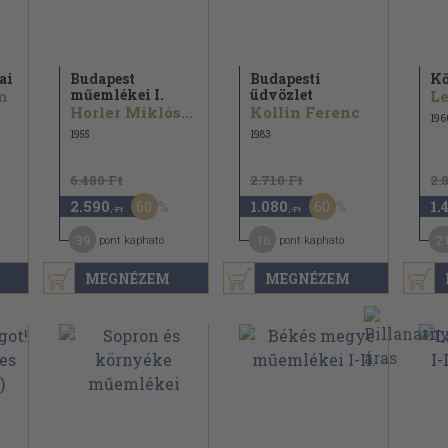
ai
Budapest
Budapesti
Kő
műemlékei I.
üdvözlet
n
Le
Horler Miklós...
Kollin Ferenc
196
1955
1983
6.480 Ft
2.710 Ft
2.
60
60
2.590
1.080
1.
,-Ft
,-Ft
39
16
2
pont kapható
pont kapható
MEGNÉZEM
MEGNÉZEM