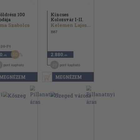
földrész 100
Kincses
odája
Kolozsvár I-II.
ma Szabolcs
Kelemen Lajos...
1987
720 Ft
50
0
2.880
,-Ft
,-Ft
3
23
pont kapható
pont kapható
MEGNÉZEM
MEGNÉZEM