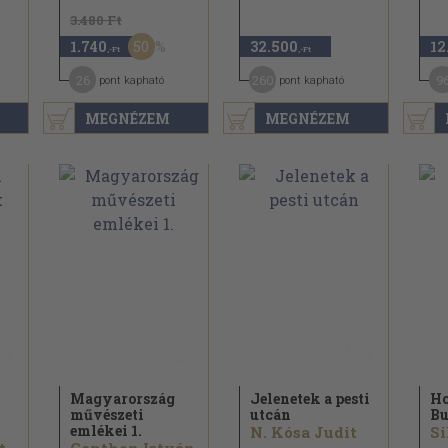
3.480 Ft
50
1.740
32.500
12
,-Ft
,-Ft
26
260
9
pont kapható
pont kapható
MEGNÉZEM
MEGNÉZEM
Magyarország
Jelenetek a pesti
Ho
művészeti
utcán
Bu
emlékei 1.
N. Kósa Judit
Si