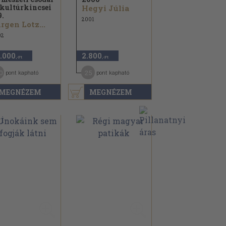
 kultúrkincsei
Hegyi Júlia
9.
2001
rgen Lotz...
02
.000
2.800
,-Ft
,-Ft
0
25
pont kapható
pont kapható
MEGNÉZEM
MEGNÉZEM