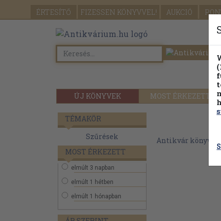
ÉRTESÍTŐ
FIZESSEN
KÖNYVVEL!
AUKCIÓ
PON
W
(
f
t
m
ÚJ KÖNYVEK
MOST ÉRKEZETT
h
s
TÉMAKÖR
Szűrések
Antikvár könyvek
S
MOST ÉRKEZETT
elmúlt 3 napban
elmúlt 1 hétben
elmúlt 1 hónapban
ÁR SZERINT