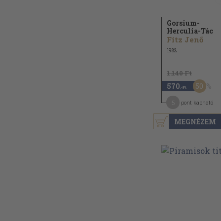
Gorsium-
Herculia-Tác
Fitz Jenő
1982
1.140 Ft
50
570
,-Ft
5
pont kapható
MEGNÉZEM