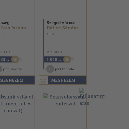
szeg
Szeged városa
lkes István
Bálint Sándor
0
2003
860 Ft
2.780 Ft
50
30
430
1.940
,-Ft
,-Ft
1
17
pont kapható
pont kapható
MEGNÉZEM
MEGNÉZEM