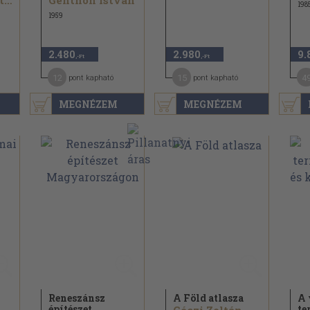
Branczik Márta...
Genthon István
198
1959
2.480
2.980
9.
,-Ft
,-Ft
12
15
4
pont kapható
pont kapható
MEGNÉZEM
MEGNÉZEM
i
Reneszánsz
A Föld atlasza
A 
építészet
te