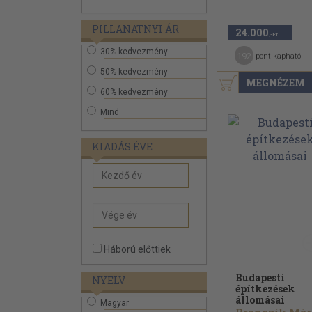
PILLANATNYI ÁR
24.000
,-Ft
30% kedvezmény
192
pont kapható
50% kedvezmény
MEGNÉZEM
60% kedvezmény
Mind
KIADÁS ÉVE
Háború előttiek
Budapesti
NYELV
építkezések
állomásai
Magyar