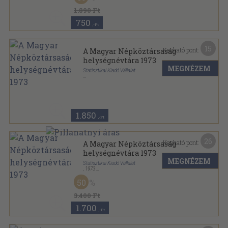
1.890 Ft
750
,-Ft
15
Kapható pont:
A Magyar Népköztársaság
helységnévtára 1973
MEGNÉZEM
Statisztikai Kiadó Vállalat
Fűzött keménykötés
,
1120
oldal
1.850
,-Ft
26
Kapható pont:
A Magyar Népköztársaság
helységnévtára 1973
MEGNÉZEM
Statisztikai Kiadó Vállalat
,
1973
Fűzött keménykötés
,
1120
oldal
50
3.400 Ft
1.700
,-Ft