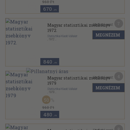
960 Ft
670
,-Ft
7
Kapható pont:
Magyar statisztikai zsebkönyv
1972.
MEGNÉZEM
Statisztikai Kiadó Vállalat
,
1972
Fűzött papírkötés
,
395
oldal
Magyar statisztikai zsebkönyv sorozat
840
,-Ft
4
Kapható pont:
Magyar statisztikai zsebkönyv
1979
MEGNÉZEM
Statisztikai Kiadó Vállalat
,
1979
Ragasztott papírkötés
,
253
oldal
50
Magyar statisztikai zsebkönyv sorozat
960 Ft
480
,-Ft
8