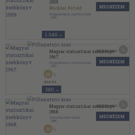
1959
MEGNÉZEM
Büchler Alfréd
Közgazdasági és Jogi Könyvkiadó
,
1959
Műanyag kötés
,
335
oldal
Magyar statisztikai zsebkönyv sorozat
1.340
,-Ft
6
Kapható pont:
Magyar statisztikai zsebkönyv
1967.
MEGNÉZEM
Közgazdasági és Jogi Könyvkiadó
,
1967
Fűzött keménykötés
,
267
oldal
60
Magyar statisztikai zsebkönyv sorozat
960 Ft
380
,-Ft
6
Kapható pont:
Magyar statisztikai zsebkönyv
1968.
MEGNÉZEM
Statisztikai Kiadó Vállalat
,
1968
Fűzött keménykötés
,
266
oldal
30
Magyar statisztikai zsebkönyv sorozat