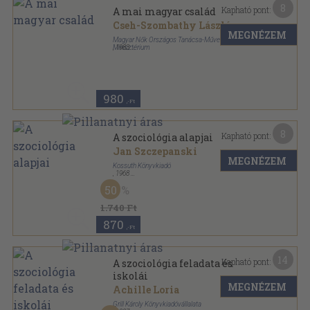
8
Kapható pont:
A mai magyar család
Cseh-Szombathy László
MEGNÉZEM
Magyar Nők Országos Tanácsa-Művelődési
Minisztérium
,
1983
Tűzött kötés
,
54
oldal
980
,-Ft
8
Kapható pont:
A szociológia alapjai
Jan Szczepanski
MEGNÉZEM
Kossuth Könyvkiadó
,
1968
Fűzött kemény papírkötés
,
260
oldal
50
1.740 Ft
870
,-Ft
14
Kapható pont:
A szociológia feladata és
iskolái
MEGNÉZEM
Achille Loria
Grill Károly Könyvkiadóvállalata