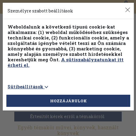
0
Toggle
Főmenü
Könyveink
navigation
Személyre szabott beállítások
Weboldalunk a következő típusú cookie-kat
alkalmazza: (1) weboldal működéséhez szükséges
technikai cookie, (2) funkcionális cookie, amely a
szolgáltatás igénybe vételét teszi az Ön számára
könnyebbé és gyorsabbá, (3) marketing cookie,
amely alapján személyre szabott hirdetésekkel
kereshetjük meg Önt.
A sütiszabályzatunkat itt
érheti el.
Sütibeállítások
HOZZÁJÁRULOK
Antikvár könyvek
>
Szociológia
>
Módszertan
>
Egyéb
Értesítőt kérek erről a témakörről
Egyéb témakör művei, könyvek, használt
könyvek