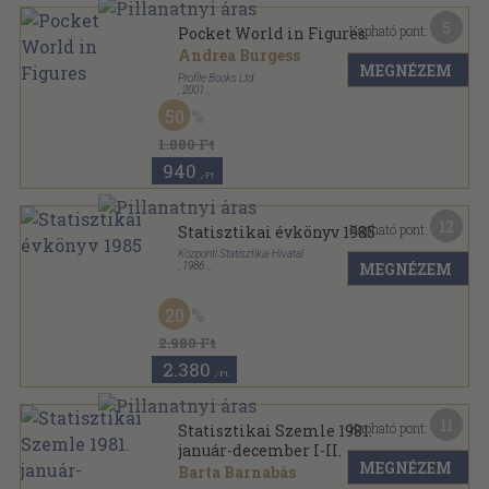
5
Kapható pont:
Pocket World in Figures
Andrea Burgess
MEGNÉZEM
Profile Books Ltd.
,
2001
Varrott keménykötés
,
238
oldal
50
The Economist Books sorozat
1.880 Ft
940
,-Ft
12
Kapható pont:
Statisztikai évkönyv 1985
Központi Statisztikai Hivatal
MEGNÉZEM
,
1986
Ragasztott papírkötés
,
418
oldal
Statisztikai évkönyv sorozat
20
2.980 Ft
2.380
,-Ft
11
Kapható pont:
Statisztikai Szemle 1981.
január-december I-II.
MEGNÉZEM
Barta Barnabás