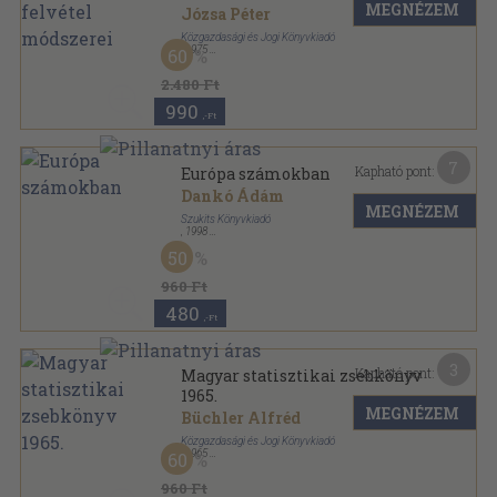
MEGNÉZEM
Józsa Péter
Közgazdasági és Jogi Könyvkiadó
,
1975
60
Vászon
,
430
oldal
2.480 Ft
990
,-Ft
7
Kapható pont:
Európa számokban
Dankó Ádám
MEGNÉZEM
Szukits Könyvkiadó
,
1998
Fűzött kemény papírkötés
,
208
oldal
50
The Economist Books sorozat
960 Ft
480
,-Ft
3
Kapható pont:
Magyar statisztikai zsebkönyv
1965.
MEGNÉZEM
Büchler Alfréd
Közgazdasági és Jogi Könyvkiadó
,
1965
60
Fűzött keménykötés
,
254
oldal
Magyar statisztikai zsebkönyv sorozat
960 Ft