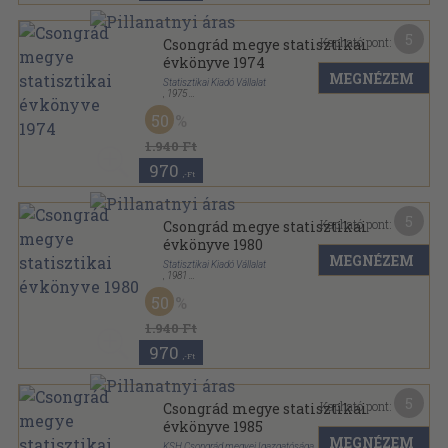
5
Kapható pont:
Csongrád megye statisztikai
évkönyve 1974
MEGNÉZEM
Statisztikai Kiadó Vállalat
,
1975
Ragasztott papírkötés
,
367
oldal
50
Csongrád megye statisztikai évkönyve sorozat
1.940 Ft
970
,-Ft
5
Kapható pont:
Csongrád megye statisztikai
évkönyve 1980
MEGNÉZEM
Statisztikai Kiadó Vállalat
,
1981
Ragasztott papírkötés
,
437
oldal
50
Csongrád megye statisztikai évkönyve sorozat
1.940 Ft
970
,-Ft
5
Kapható pont:
Csongrád megye statisztikai
évkönyve 1985
MEGNÉZEM
KSH Csongrád megyei Igazgatósága