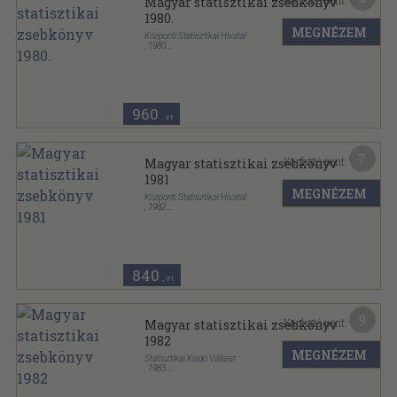
Kapható pont:
Magyar statisztikai zsebkönyv
1980.
MEGNÉZEM
Központi Statisztikai Hivatal
,
1980
Ragasztott papírkötés
,
254
oldal
Magyar statisztikai zsebkönyv sorozat
960
,-Ft
7
Kapható pont:
Magyar statisztikai zsebkönyv
1981
MEGNÉZEM
Központi Statisztikai Hivatal
,
1982
Ragasztott papírkötés
,
234
oldal
Magyar statisztikai zsebkönyv sorozat
840
,-Ft
9
Kapható pont:
Magyar statisztikai zsebkönyv
1982
MEGNÉZEM
Statisztikai Kiadó Vállalat
,
1983
Ragasztott papírkötés
,
237
oldal
Magyar statisztikai zsebkönyv sorozat