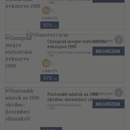
,
1986
Ragasztott papírkötés
,
309
oldal
50
Csongrád megye statisztikai évkönyve sorozat
1.940 Ft
970
,-Ft
8
Kapható pont:
Csongrád megye statisztikai
évkönyve 1990
MEGNÉZEM
KSH Csongrád megyei Igazgatósága
,
1991
Ragasztott papírkötés
,
276
oldal
50
Csongrád megye statisztikai évkönyve sorozat
1.940 Ft
970
,-Ft
6
Kapható pont:
Fontosabb adatok az 1956
október-decemberi időszakról
MEGNÉZEM
Központi Statisztikai Hivatal
,
1957
Tűzött kötés
,
81
oldal