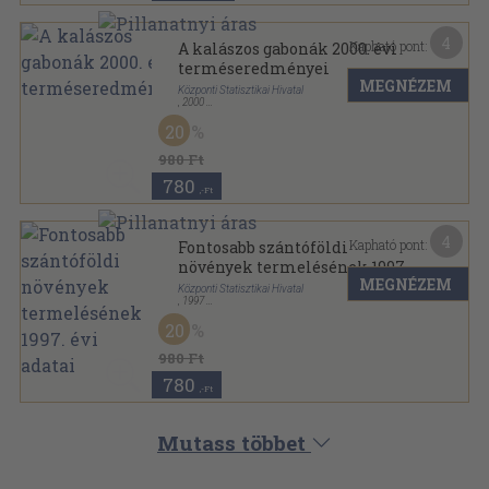
4
Kapható pont:
A kalászos gabonák 2000. évi
terméseredményei
MEGNÉZEM
Központi Statisztikai Hivatal
,
2000
Tűzött kötés
,
15
oldal
20
Időszaki tájékoztató - Mezőgazdaság sorozat
980 Ft
780
,-Ft
4
Kapható pont:
Fontosabb szántóföldi
növények termelésének 1997.
MEGNÉZEM
évi adatai
Központi Statisztikai Hivatal
,
1997
Tűzött kötés
,
30
oldal
20
980 Ft
780
,-Ft
Mutass többet