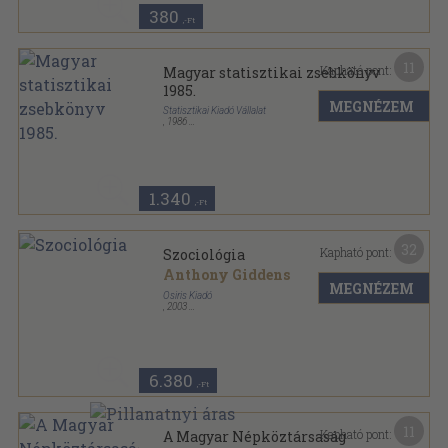
380
,-Ft
11
Kapható pont:
Magyar statisztikai zsebkönyv
1985.
MEGNÉZEM
Statisztikai Kiadó Vállalat
,
1986
Ragasztott papírkötés
,
236
oldal
Magyar statisztikai zsebkönyv sorozat
1.340
,-Ft
32
Kapható pont:
Szociológia
Anthony Giddens
MEGNÉZEM
Osiris Kiadó
,
2003
Fűzött kemény papírkötés
,
771
oldal
Osiris tankönyvek sorozat
6.380
,-Ft
11
Kapható pont:
A Magyar Népköztársaság