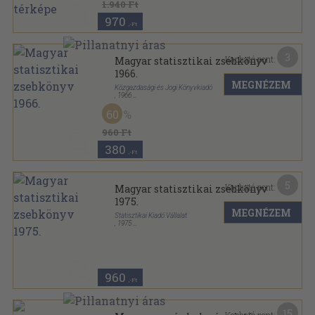
1.940 Ft
970
,-Ft
3
Kapható pont:
Magyar statisztikai zsebkönyv
1966.
MEGNÉZEM
Közgazdasági és Jogi Könyvkiadó
,
1966
Fűzött keménykötés
,
254
oldal
60
Magyar statisztikai zsebkönyv sorozat
960 Ft
380
,-Ft
5
Kapható pont:
Magyar statisztikai zsebkönyv
1975.
MEGNÉZEM
Statisztikai Kiadó Vállalat
,
1975
Ragasztott papírkötés
,
376
oldal
Magyar statisztikai zsebkönyv sorozat
960
,-Ft
15