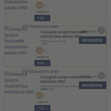
Félvászon
,
360
oldal
60
1.980 Ft
790
,-Ft
5
Kapható pont:
Csongrád megye fontosabb
statisztikai adatai 1963
MEGNÉZEM
Statisztikai Kiadó Vállalat
,
1964
Fűzött keménykötés
,
307
oldal
50
1.980 Ft
990
,-Ft
12
Kapható pont:
Csongrád megye statisztikai
évkönyve 1965
MEGNÉZEM
Központi Statisztikai Hivatal Csongrád Megyei
Igazgatósága
,
1966
Fűzött papírkötés
,
350
oldal
60
Csongrád megye statisztikai évkönyve sorozat
1.940 Ft
770
,-Ft