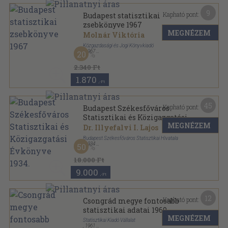
9
Kapható pont:
Budapest statisztikai
zsebkönyve 1967
MEGNÉZEM
Molnár Viktória
Közgazdasági és Jogi Könyvkiadó
,
1967
20
Fűzött keménykötés
,
339
oldal
Budapest statisztikai zsebkönyve sorozat
2.340 Ft
1.870
,-Ft
45
Kapható pont:
Budapest Székesfőváros
Statisztikai és Közigazgatási
MEGNÉZEM
Évkönyve 1934.
Dr. Illyefalvi I. Lajos
Budapest Székesfőváros Statisztikai Hivatala
,
1934
50
Vászon
,
1300
oldal
Budapest székesfőváros statisztikai és
18.000 Ft
közigazgatási évkönyve sorozat
9.000
,-Ft
12
Kapható pont:
Csongrád megye fontosabb
statisztikai adatai 1960
MEGNÉZEM
Statisztikai Kiadó Vállalat
,
1961