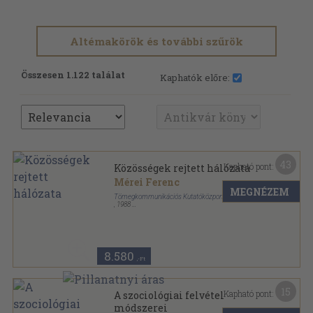
Altémakörök és további szűrök
Összesen 1.122 találat
Kaphatók előre:
43
Kapható pont:
Közösségek rejtett hálózata
Mérei Ferenc
MEGNÉZEM
Tömegkommunikációs Kutatóközpont
,
1988
Ragasztott papírkötés
,
328
oldal
Műhely sorozat
8.580
,-Ft
15
Kapható pont:
A szociológiai felvétel
módszerei