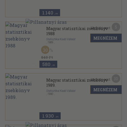
1.140
,-Ft
5
Kapható pont:
Magyar statisztikai zsebkönyv
1988
MEGNÉZEM
Statisztikai Kiadó Vállalat
,
1989
Ragasztott papírkötés
,
253
oldal
30
Magyar statisztikai zsebkönyv sorozat
840 Ft
580
,-Ft
10
Kapható pont:
Magyar statisztikai zsebkönyv
1989.
MEGNÉZEM
Statisztikai Kiadó Vállalat
,
1990
Ragasztott papírkötés
,
252
oldal
Magyar statisztikai zsebkönyv sorozat
1.930
,-Ft