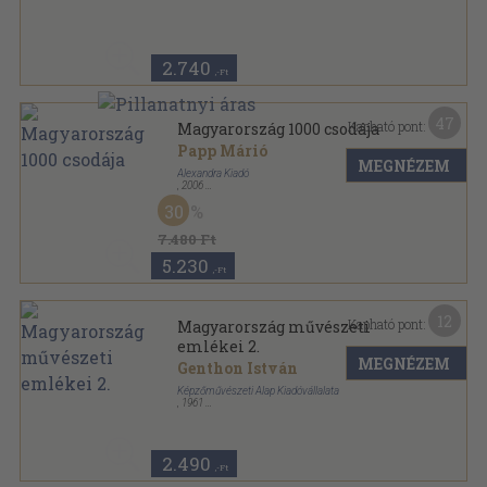
2.740
,-Ft
47
Kapható pont:
Magyarország 1000 csodája
Papp Márió
MEGNÉZEM
Alexandra Kiadó
,
2006
Fűzött kemény papírkötés
,
542
oldal
30
7.480 Ft
5.230
,-Ft
12
Kapható pont:
Magyarország művészeti
emlékei 2.
MEGNÉZEM
Genthon István
Képzőművészeti Alap Kiadóvállalata
,
1961
Vászon
,
386
oldal
Magyarország művészeti emlékei sorozat
2.490
,-Ft