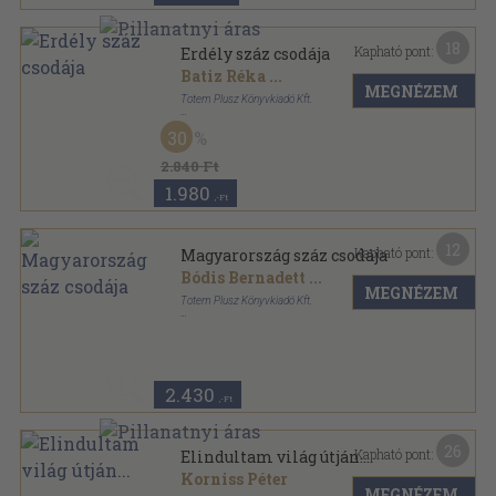
18
Kapható pont:
Erdély száz csodája
Batiz Réka
...
MEGNÉZEM
Totem Plusz Könyvkiadó Kft.
Fűzött kemény papírkötés
,
207
oldal
30
Rejtőzködő értékek nyomában sorozat
2.840 Ft
1.980
,-Ft
12
Kapható pont:
Magyarország száz csodája
Bódis Bernadett
...
MEGNÉZEM
Totem Plusz Könyvkiadó Kft.
Fűzött kemény papírkötés
,
210
oldal
2.430
,-Ft
26
Kapható pont:
Elindultam világ útján...
Korniss Péter
MEGNÉZEM