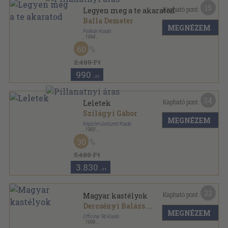
15
Kapható pont:
Legyen meg a te akaratod
Balla Demeter
MEGNÉZEM
Pelikán Kiadó
,
1994
Ragasztott papírkötés
,
167
oldal
60
2.480 Ft
990
,-Ft
34
Kapható pont:
Leletek
Szilágyi Gábor
MEGNÉZEM
Képzőművészeti Kiadó
,
1983
Fűzött keménykötés
,
478
oldal
30
5.480 Ft
3.830
,-Ft
22
Kapható pont:
Magyar kastélyok
Dercsényi Balázs
...
MEGNÉZEM
Officina '96 Kiadó
,
1999
Fűzött kemény papírkötés
,
176
oldal