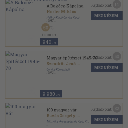
14
Kapható pont:
A Bakócz-Kápolna
Horler Miklós
MEGNÉZEM
Helikon Kiadó-Corvina Kiadó
,
1987
Fűzött kemény papírkötés
,
110
oldal
50
1.880 Ft
940
,-Ft
50
Kapható pont:
Magyar építészet 1945-70
Szendrői Jenő
...
MEGNÉZEM
Corvina Könyvkiadó
,
1972
Vászon
,
286
oldal
9.980
,-Ft
32
Kapható pont:
100 magyar vár
Buzás Gergely
...
MEGNÉZEM
Tóth Könyvkereskedés és Kiadó Kft.
Fűzött kemény papírkötés
,
232
oldal