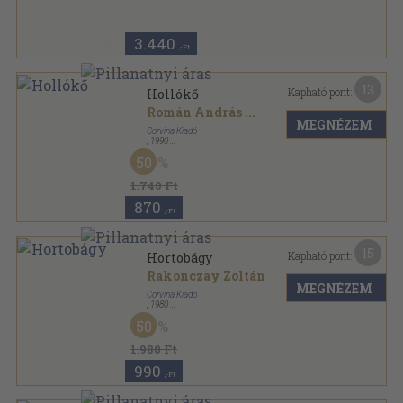
3.440
,-Ft
13
Kapható pont:
Hollókő
Román András
...
MEGNÉZEM
Corvina Kiadó
,
1990
Fűzött kemény papírkötés
,
76
oldal
50
1.740 Ft
870
,-Ft
15
Kapható pont:
Hortobágy
Rakonczay Zoltán
MEGNÉZEM
Corvina Kiadó
,
1980
Ragasztott kemény papírkötés
,
80
oldal
50
1.980 Ft
990
,-Ft