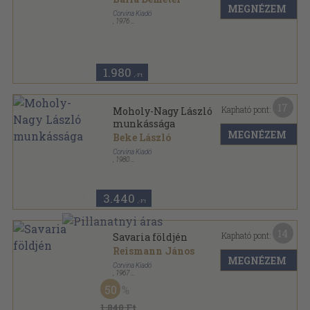
MEGNÉZEM
Corvina Kiadó
,
1976
Fűzött kemény papírkötés
,
135
oldal
1.980
,-Ft
17
Kapható pont:
Moholy-Nagy László
munkássága
MEGNÉZEM
Beke László
Corvina Kiadó
,
1980
Varrott keménykötés
,
80
oldal
Fotóművészeti Kiskönyvtár sorozat
3.440
,-Ft
14
Kapható pont:
Savaria földjén
Reismann János
MEGNÉZEM
Corvina Kiadó
,
1967
Fűzött kemény papírkötés
,
196
oldal
50
1.840 Ft