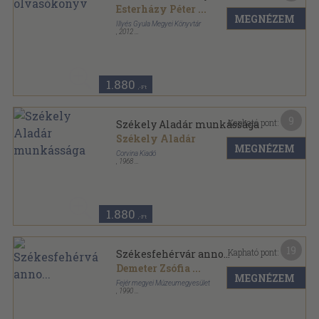
Esterházy Péter
...
MEGNÉZEM
Illyés Gyula Megyei Könyvtár
,
2012
Fűzött kemény papírkötés
,
60
oldal
1.880
,-Ft
9
Kapható pont:
Székely Aladár munkássága
Székely Aladár
MEGNÉZEM
Corvina Kiadó
,
1968
Varrott keménykötés
,
80
oldal
Fotóművészeti Kiskönyvtár sorozat
1.880
,-Ft
19
Kapható pont:
Székesfehérvár anno...
Demeter Zsófia
...
MEGNÉZEM
Fejér megyei Múzeumegyesület
,
1990
Fűzött kemény papírkötés
,
229
oldal