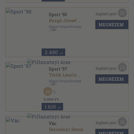
20
Kapható pont:
Sport '90
Buzgó József
...
MEGNÉZEM
Magyar Olimpiai Bizottság
,
1990
Fűzött kemény papírkötés
,
346
oldal
Sport sorozat
2.480
,-Ft
24
Kapható pont:
Sport '97
Török László
...
MEGNÉZEM
Magyar Olimpiai Bizottság
,
1997
Fűzött kemény papírkötés
,
447
oldal
30
Sport sorozat
2.300 Ft
1.610
,-Ft
14
Kapható pont:
Vác
Dercsényi Dezső
MEGNÉZEM