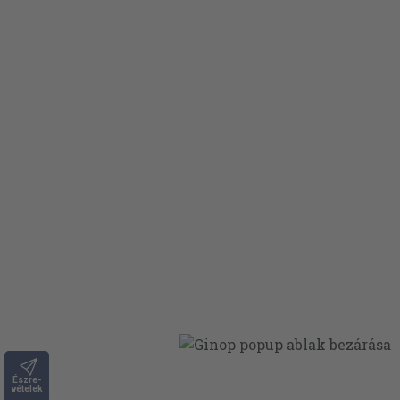
Észre-
vételek