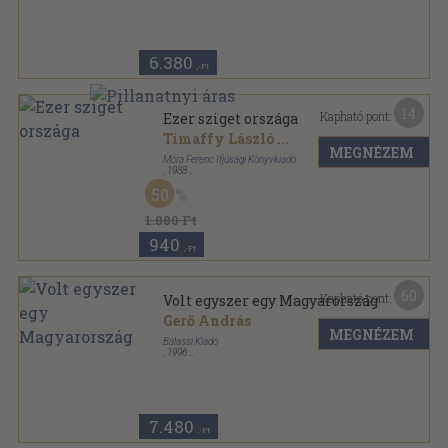
6.380
,-Ft
14
Kapható pont:
Ezer sziget országa
Timaffy László
...
MEGNÉZEM
Móra Ferenc Ifjúsági Könyvkiadó
,
1988
Varrott keménykötés
,
76
oldal
50
1.880 Ft
940
,-Ft
60
Kapható pont:
Volt egyszer egy Magyarország
Gerő András
MEGNÉZEM
Balassi Kiadó
,
1996
Fűzött kemény papírkötés
,
243
oldal
7.480
,-Ft