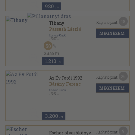
920
,-Ft
18
Kapható pont:
Tihany
Passuth László
MEGNÉZEM
Corvina Kiadó
,
1967
Félvászon
,
104
oldal
50
2.430 Ft
1.210
,-Ft
26
Kapható pont:
Az Év Fotói 1992
Bárány Ferenc
MEGNÉZEM
Pelikán Kiadó
,
1993
Ragasztott papírkötés
,
320
oldal
Az Év Fotói sorozat
3.200
,-Ft
9
Kapható pont:
Escher olvasókönyv