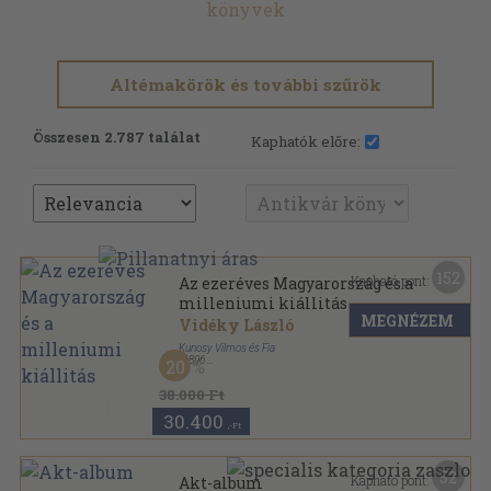
könyvek
Altémakörök és további szűrök
Összesen 2.787 találat
Kaphatók előre:
152
Kapható pont:
Az ezeréves Magyarország és a
milleniumi kiállitás
MEGNÉZEM
Vidéky László
Kunosy Vilmos és Fia
,
1896
20
Könyvkötői kötés
,
192
oldal
38.000 Ft
30.400
,-Ft
52
Kapható pont:
Akt-album