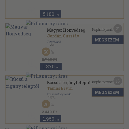
5.180
,-Ft
21
Kapható pont:
Magyar Honvédség
Jordán Gusztáv
MEGNÉZEM
Zrínyi Kiadó
,
1993
Vászon
,
230
oldal
50
2.740 Ft
1.370
,-Ft
16
Kapható pont:
Búcsú a cigányteleptől
Tamás Ervin
MEGNÉZEM
Kossuth Könyvkiadó
,
1977
Vászon
,
274
oldal
20
2.440 Ft
1.950
,-Ft