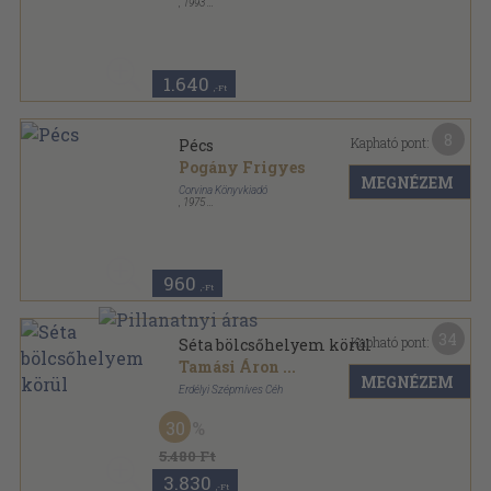
,
1993
Ragasztott kemény papírkötés
,
63
oldal
Budapesti photographiák sorozat
1.640
,-Ft
8
Kapható pont:
Pécs
Pogány Frigyes
MEGNÉZEM
Corvina Könyvkiadó
,
1975
Fűzött kemény papírkötés
,
110
oldal
960
,-Ft
34
Kapható pont:
Séta bölcsőhelyem körül
Tamási Áron
...
MEGNÉZEM
Erdélyi Szépmíves Céh
Vászon
,
198
oldal
30
Az Erdélyi Szépmíves Céh Jubileumi Díszkiadása
sorozat
5.480 Ft
3.830
,-Ft