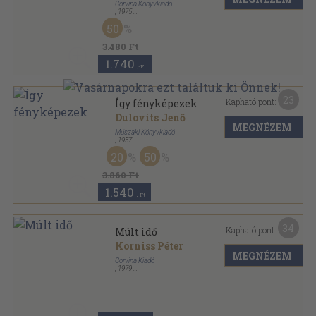
Corvina Könyvkiadó
,
1975
Fűzött kemény papírkötés
,
144
oldal
50
3.480 Ft
1.740
,-Ft
23
Kapható pont:
Így fényképezek
Dulovits Jenő
MEGNÉZEM
Műszaki Könyvkiadó
,
1957
Félvászon
,
212
oldal
20
50
3.860 Ft
1.540
,-Ft
34
Kapható pont:
Múlt idő
Korniss Péter
MEGNÉZEM
Corvina Kiadó
,
1979
Fűzött kemény papírkötés
,
120
oldal