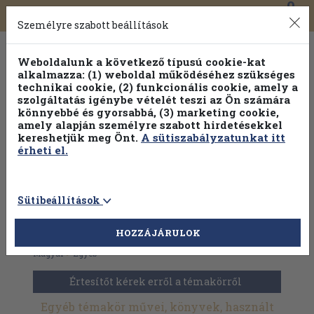
0
Toggle
Főmenü
Könyveink
navigation
Személyre szabott beállítások
Weboldalunk a következő típusú cookie-kat
alkalmazza: (1) weboldal működéséhez szükséges
technikai cookie, (2) funkcionális cookie, amely a
szolgáltatás igénybe vételét teszi az Ön számára
könnyebbé és gyorsabbá, (3) marketing cookie,
Válogasson több mint 30 000 kötet közül
amely alapján személyre szabott hirdetésekkel
Hobbi témakörökben
20% kedvezménnyel!
kereshetjük meg Önt.
A sütiszabályzatunkat itt
érheti el.
Sütibeállítások
HOZZÁJÁRULOK
Antikvár könyvek
>
Művészetek
>
Fotóművészet
>
Albumok
>
Magyar
>
Egyéb
Értesítőt kérek erről a témakörről
Egyéb témakör művei, könyvek, használt