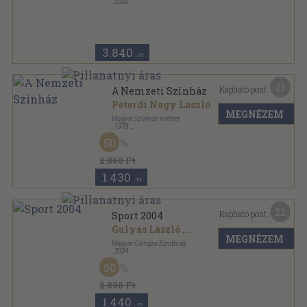
,
2002
Fűzött kemény papírkötés
,
160
oldal
Szerzetesrendek a Kárpát-medencében sorozat
3.840
,-Ft
21
Kapható pont:
A Nemzeti Színház
Peterdi Nagy László
MEGNÉZEM
Magyar Színházi Intézet
,
1978
Vászon
,
230
oldal
50
2.860 Ft
1.430
,-Ft
22
Kapható pont:
Sport 2004
Gulyás László
...
MEGNÉZEM
Magyar Olimpiai Bizottság
,
2004
Fűzött kemény papírkötés
,
568
oldal
50
Sport évkönyv sorozat
2.890 Ft
1.440
,-Ft