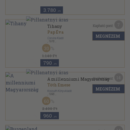
3.780
,-Ft
7
Kapható pont:
Tihany
Pap Éva
MEGNÉZEM
Corvina Kiadó
,
1978
Fűzött kemény papírkötés
,
120
oldal
30
1.140 Ft
790
,-Ft
14
Kapható pont:
A millenniumi Magyarország
Tóth Emese
MEGNÉZEM
Kossuth Könyvkiadó
,
1998
Fűzött kemény papírkötés
,
158
oldal
60
2.400 Ft
960
,-Ft