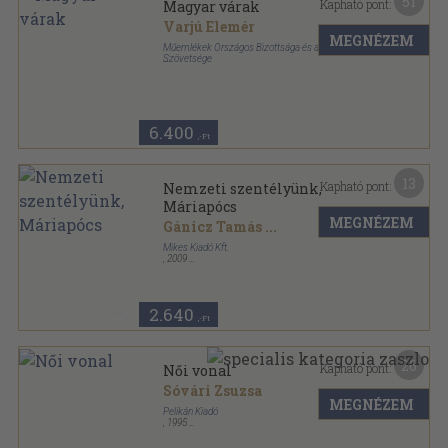
51
Kapható pont:
Magyar várak
Varjú Elemér
MEGNÉZEM
Műemlékek Országos Bizottsága és a Könyvbarátok
Szövetsége
Vászon
,
211
oldal
6.400
,-Ft
13
Kapható pont:
Nemzeti szentélyünk,
Máriapócs
MEGNÉZEM
Gánicz Tamás
...
Mikes Kiadó Kft.
,
2009
Ragasztott papírkötés
,
128
oldal
2.640
,-Ft
26
Kapható pont:
Női vonal
Sóvári Zsuzsa
MEGNÉZEM
Pelikán Kiadó
,
1995
Fűzött kemény papírkötés
,
117
oldal