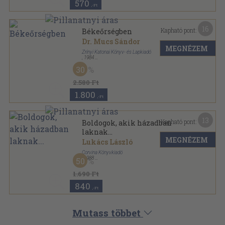
570
,-Ft
16
Kapható pont:
Békeőrségben
Dr. Mucs Sándor
MEGNÉZEM
Zrínyi Katonai Könyv- és Lapkiadó
,
1984
Fűzött kemény papírkötés
,
174
oldal
30
2.580 Ft
1.800
,-Ft
13
Kapható pont:
Boldogok, akik házadban
laknak...
MEGNÉZEM
Lukács László
Corvina Könyvkiadó
,
1988
50
Vászon
,
163
oldal
1.690 Ft
840
,-Ft
Mutass többet