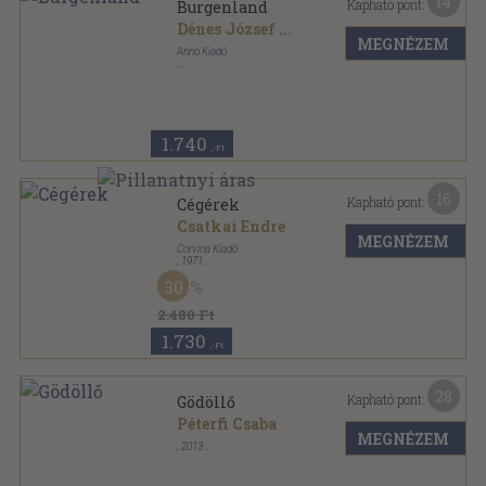
14
Kapható pont:
Burgenland
Dénes József
...
MEGNÉZEM
Anno Kiadó
Fűzött kemény papírkötés
,
95
oldal
1.740
,-Ft
16
Kapható pont:
Cégérek
Csatkai Endre
MEGNÉZEM
Corvina Kiadó
,
1971
Vászon
,
63
oldal
30
Iparművészet sorozat
2.480 Ft
1.730
,-Ft
28
Kapható pont:
Gödöllő
Péterfi Csaba
MEGNÉZEM
,
2013
Fűzött kemény papírkötés
,
272
oldal