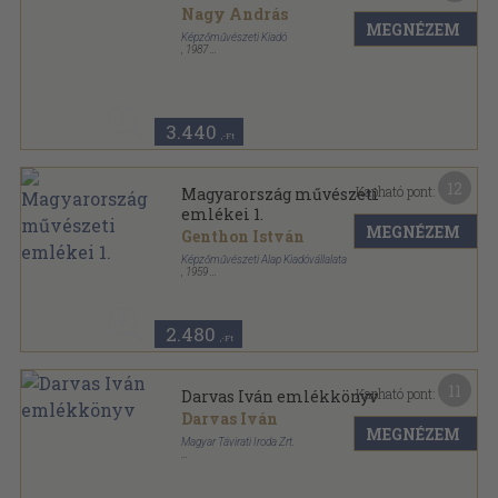
Nagy András
MEGNÉZEM
Képzőművészeti Kiadó
,
1987
Ragasztott papírkötés
,
127
oldal
3.440
,-Ft
12
Kapható pont:
Magyarország művészeti
emlékei 1.
MEGNÉZEM
Genthon István
Képzőművészeti Alap Kiadóvállalata
,
1959
Félvászon
,
444
oldal
Magyarország művészeti emlékei sorozat
2.480
,-Ft
11
Kapható pont:
Darvas Iván emlékkönyv
Darvas Iván
MEGNÉZEM
Magyar Távirati Iroda Zrt.
Fűzött kemény papírkötés
,
127
oldal
Film-Színház-Muzsika sorozat