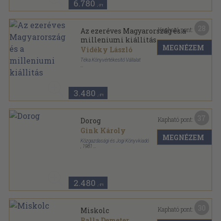
6.780
,-Ft
28
Kapható pont:
Az ezeréves Magyarország és a
milleniumi kiállitás
MEGNÉZEM
Vidéky László
Téka Könyvértékesítő Vállalat
Fűzött kemény papírkötés
,
270
oldal
3.480
,-Ft
37
Kapható pont:
Dorog
Gink Károly
MEGNÉZEM
Közgazdasági és Jogi Könyvkiadó
,
1981
Fűzött kemény papírkötés
,
120
oldal
2.480
,-Ft
30
Kapható pont:
Miskolc
Balla Demeter