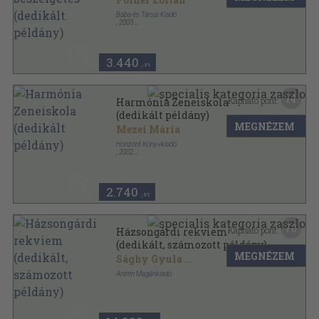
Bába és Társai Kiadó
,
2003
Ragasztott papírkötés
,
295
oldal
3.440
,-Ft
14
Kapható pont:
Harmónia Zeneiskola
(dedikált példány)
MEGNÉZEM
Mezei Mária
Horizont Könyvkiadó
,
2002
Ragasztott papírkötés
,
72
oldal
Harmónia Zeneiskola Évkönyv sorozat
2.740
,-Ft
70
Kapható pont:
Házsongárdi rekviem
(dedikált, számozott példány)
MEGNÉZEM
Sághy Gyula
...
Anirén Magánkiadó
Fűzött kemény papírkötés
,
288
oldal