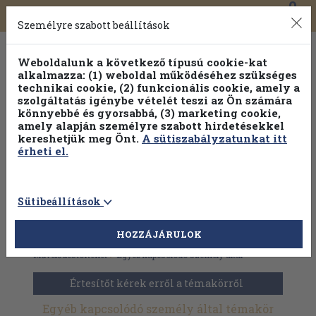
0
Toggle
Főmenü
Könyveink
navigation
Személyre szabott beállítások
Weboldalunk a következő típusú cookie-kat
alkalmazza: (1) weboldal működéséhez szükséges
technikai cookie, (2) funkcionális cookie, amely a
szolgáltatás igénybe vételét teszi az Ön számára
könnyebbé és gyorsabbá, (3) marketing cookie,
amely alapján személyre szabott hirdetésekkel
kereshetjük meg Önt.
A sütiszabályzatunkat itt
érheti el.
Sütibeállítások
HOZZÁJÁRULOK
Antikvár könyvek
>
Dedikált, aláírt kiadványok
>
Művelődéstörténet
>
Egyéb kapcsolódó személy által
Értesítőt kérek erről a témakörről
Egyéb kapcsolódó személy által témakör