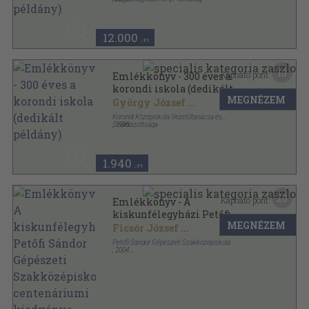
Ragasztott papírkötés
,
397
oldal
12.000
,-Ft
10
Kapható pont:
Emlékkönyv - 300 éves a
korondi iskola (dedikált
MEGNÉZEM
példány)
György József
...
Korondi Középiskola Vezetőtanácsa és
Szülőbizottsága
,
1996
Ragasztott papírkötés
,
112
oldal
1.940
,-Ft
20
Kapható pont:
Emlékkönyv - A
kiskunfélegyházi Petőfi
MEGNÉZEM
Sándor Gépészeti
Ficsór József
...
Szakközépiskola
Petőfi Sándor Gépészeti Szakközépiskola
centenáriumi kiadványa
,
2004
Ragasztott papírkötés
,
335
oldal
(dedikált példány)