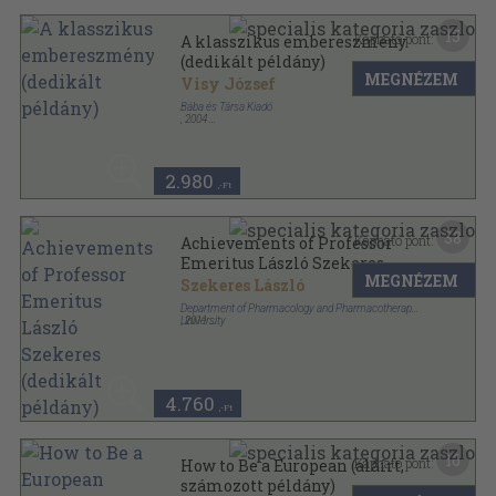
15
Kapható pont:
A klasszikus embereszmény
(dedikált példány)
MEGNÉZEM
Visy József
Bába és Társa Kiadó
,
2004
Ragasztott papírkötés
,
384
oldal
2.980
,-Ft
38
Kapható pont:
Achievements of Professor
Emeritus László Szekeres
MEGNÉZEM
(dedikált példány)
Szekeres László
Department of Pharmacology and Pharmacotherapy
University
,
2011
Fűzött keménykötés
,
227
oldal
4.760
,-Ft
16
Kapható pont:
How to Be a European (aláírt,
számozott példány)