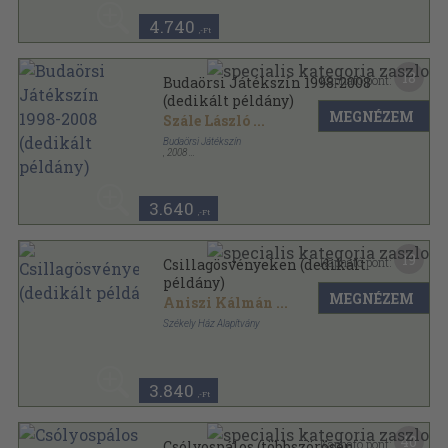
4.740
,-Ft
18
Kapható pont:
Budaörsi Játékszín 1998-2008
(dedikált példány)
MEGNÉZEM
Szále László
...
Budaörsi Játékszín
,
2008
Ragasztott papírkötés
,
249
oldal
3.640
,-Ft
19
Kapható pont:
Csillagösvényeken (dedikált
példány)
MEGNÉZEM
Aniszi Kálmán
...
Székely Ház Alapítvány
Ragasztott papírkötés
,
275
oldal
3.840
,-Ft
40
Kapható pont:
Csólyospálos (többszörösen