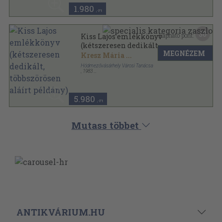
1.980
,-Ft
30
Kapható pont:
Kiss Lajos emlékkönyv
(kétszeresen dedikált,
MEGNÉZEM
többszörösen aláírt példány)
Kresz Mária
...
Hódmezővásárhely Városi Tanácsa
,
1983
Vászon
,
444
oldal
5.980
,-Ft
Mutass többet
ANTIKVÁRIUM.HU