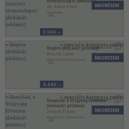
stomatologici (dedikált
MEGNÉZEM
példány)
Dr. Adler Péter
Magánkiadás
,
1980
Tűzött kötés
,
95
oldal
3.340
,-Ft
22
Kapható pont:
Bögöte (dedikált példány)
Kuntár Lajos
MEGNÉZEM
Bögöte Község Önkormányzata
,
2001
Ragasztott papírkötés
,
174
oldal
4.440
,-Ft
24
Kapható pont:
Bonyhád, a Völgység fővárosa
(dedikált példány)
MEGNÉZEM
Istenes Tímea
Bonyhád város Önkormányzata
,
2006
Fűzött kemény papírkötés
,
96
oldal