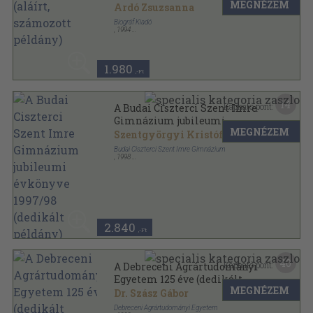
MEGNÉZEM
Ardó Zsuzsanna
Biográf Kiadó
,
1994
Fűzött keménykötés
,
155
oldal
1.980
,-Ft
14
Kapható pont:
A Budai Ciszterci Szent Imre
Gimnázium jubileumi
MEGNÉZEM
évkönyve 1997/98 (dedikált
Szentgyörgyi Kristóf
példány)
Budai Ciszterci Szent Imre Gimnázium
,
1998
Ragasztott papírkötés
,
180
oldal
A Budai Ciszterci Szent Imre Gimnázium évkönyve
sorozat
2.840
,-Ft
40
Kapható pont:
A Debreceni Agrártudományi
Egyetem 125 éve (dedikált
MEGNÉZEM
példány)
Dr. Szász Gábor
Debreceni Agrártudományi Egyetem