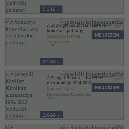
5.340
,-Ft
16
Kapható pont:
A Somogyi-könyvtár száz éve
(dedikált példány)
MEGNÉZEM
Bezerédy István
...
Somogyi-könyvtár
,
1984
Fűzött keménykötés
,
448
oldal
3.240
,-Ft
14
Kapható pont:
A Szegedi Közéleti Kávéház
almanachja 1984-2013
MEGNÉZEM
(dedikált példány)
Szondi Ildikó
Bába Kiadó-Szegedi Közéleti Kávéház
,
2014
Ragasztott papírkötés
,
167
oldal
A Szegedi Közéleti Kávéház almanachja sorozat
2.840
,-Ft