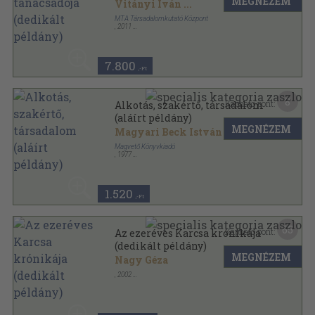
MEGNÉZEM
Vitányi Iván
...
MTA Társadalomkutató Központ
,
2011
Fűzött kemény papírkötés
,
1184
oldal
7.800
,-Ft
8
Kapható pont:
Alkotás, szakértő, társadalom
(aláírt példány)
MEGNÉZEM
Magyari Beck István
Magvető Könyvkiadó
,
1977
Ragasztott papírkötés
,
87
oldal
Gyorsuló idő sorozat
1.520
,-Ft
65
Kapható pont:
Az ezeréves Karcsa krónikája
(dedikált példány)
MEGNÉZEM
Nagy Géza
,
2002
Ragasztott kemény kötés
,
565
oldal