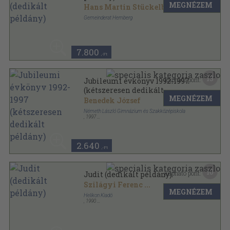
MEGNÉZEM
Hans Martin Stückelberger
Gemeinderat Hemberg
Fűzött keménykötés
,
191
oldal
7.800
,-Ft
13
Kapható pont:
Jubileumi évkönyv 1992-1997
(kétszeresen dedikált
MEGNÉZEM
példány)
Benedek József
Németh László Gimnázium és Szakközépiskola
,
1997
Ragasztott papírkötés
,
92
oldal
Németh László Gimnázium és Szakközépiskola
évkönyve sorozat
2.640
,-Ft
10
Kapható pont:
Judit (dedikált példány)
Szilágyi Ferenc
...
MEGNÉZEM
Helikon Kiadó
,
1990
Bársony
,
144
oldal
Nevek - Névnapok sorozat