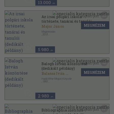
13.000
,-Ft
30
Kapható pont:
Az irsai polgári iskola
története, tanárai és tanulói
MEGNÉZEM
(dedikált példány)
Major János
Magánkiadás
,
2013
Ragasztott papírkötés
,
200
oldal
Időutazás az ikervárosban sorozat
5.980
,-Ft
15
Kapható pont:
Balogh István köszöntése
(dedikált példány)
MEGNÉZEM
Balassa Iván
...
Hajdú-Bihar Megyei Könyvtár
,
1993
Ragasztott papírkötés
,
63
oldal
2.980
,-Ft
17
Kapható pont:
Bibliographia instituti