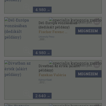
4.980
,-Ft
25
Kapható pont:
Dél-Európa vonzásában
(dedikált példány)
MEGNÉZEM
Fischer Ferenc
...
University Press
,
2000
Ragasztott papírkötés
,
405
oldal
4.980
,-Ft
13
Kapható pont:
Divatban az érték (aláírt
példány)
MEGNÉZEM
Fazekas Valéria
Kairosz Kiadó
,
2012
Ragasztott papírkötés
,
79
oldal
Magyarnak lenni sorozat
2.640
,-Ft