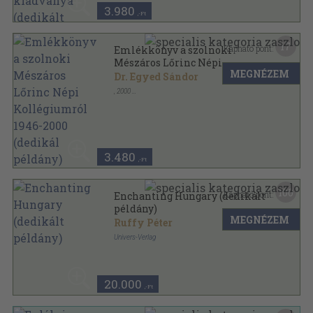
3.980
,-Ft
17
Kapható pont:
Emlékkönyv a szolnoki
Mészáros Lőrinc Népi
MEGNÉZEM
Kollégiumról 1946-2000
Dr. Egyed Sándor
(dedikál példány)
,
2000
Ragasztott papírkötés
,
235
oldal
3.480
,-Ft
100
Kapható pont:
Enchanting Hungary (dedikált
példány)
MEGNÉZEM
Ruffy Péter
Univers-Verlag
Fűzött kemény papírkötés
,
215
oldal
20.000
,-Ft