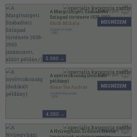
30
Kapható pont:
A Margitszigeti Szabadtéri
Színpad története 1938-1993
MEGNÉZEM
(számozott, aláírt példány)
Sárdi Mihály
Szabad Tér Kiadó
,
1995
Fűzött kemény papírkötés
,
199
oldal
5.980
,-Ft
23
Kapható pont:
A nyelvrokonság (dedikált
példány)
MEGNÉZEM
Róna-Tas András
Gondolat Könyvkiadó
,
1978
Vászon
,
486
oldal
4.580
,-Ft
15
Kapható pont:
A Nyíregyházi Erdősori Iskola
tanárainak arcképcsarnoka