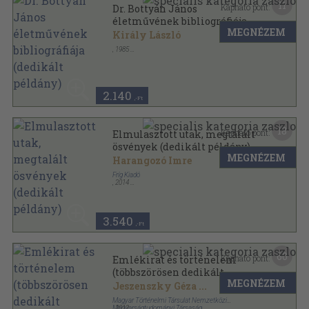
11
Kapható pont:
Dr. Bottyán János
életművének bibliográfiája
MEGNÉZEM
(dedikált példány)
Király László
,
1985
Ragasztott papírkötés
,
166
oldal
2.140
,-Ft
18
Kapható pont:
Elmulasztott utak, megtalált
ösvények (dedikált példány)
MEGNÉZEM
Harangozó Imre
Fríg Kiadó
,
2014
Ragasztott papírkötés
,
120
oldal
3.540
,-Ft
60
Kapható pont:
Emlékirat és történelem
(többszörösen dedikált
MEGNÉZEM
példány)
Jeszenszky Géza
...
Magyar Történelmi Társulat Nemzetközi
Magyarságtudományi Társaság
,
2012