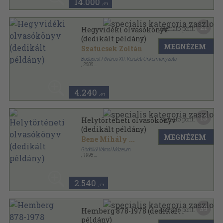
14.000
,-Ft
21
Kapható pont:
Hegyvidéki olvasókönyv
(dedikált példány)
MEGNÉZEM
Szatucsek Zoltán
Budapest Főváros XII. Kerületi Önkormányzata
,
2000
Vászon
,
152
oldal
4.240
,-Ft
13
Kapható pont:
Helytörténeti olvasókönyv
(dedikált példány)
MEGNÉZEM
Bene Mihály
...
Gödöllői Városi Múzeum
,
1998
Fűzött papírkötés
,
160
oldal
2.540
,-Ft
39
Kapható pont:
Hemberg 878-1978 (dedikált
példány)