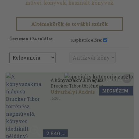
művei, könyvek, használt könyvek
Altémakörök és további szűrök
Összesen 174 találat
Kaphatók előre:
23
Kapható pont:
A könyvszakma mágusa
Drucker Tibor történész,
MEGNÉZEM
népművelő, könyves (dedikált
Udvarhelyi András
példány)
,
2008
Ragasztott papírkötés
,
177
oldal
Budapesti beszélgetések-Üzenet a jövőnek sorozat
2.840
,-Ft