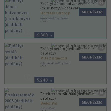
49
Kapható pont:
Erdélyi János hatvanéves
(minikönyv) (dedikált
MEGNÉZEM
példány)
Horváth György
Nyomdai Művészet Barátai
,
1973
Nyl kötés
,
45
oldal
9.800
,-Ft
26
Kapható pont:
Erdélyi sétáló (dedikált
példány)
MEGNÉZEM
Vita Zsigmond
Pallas-Akadémia Könyvkiadó
,
2000
Ragasztott papírkötés
,
325
oldal
Bibliotheca Transsylvanica sorozat
5.240
,-Ft
15
Kapható pont:
Értékteremtők 2006 (dedikált
példány)
MEGNÉZEM
Bodor Pál
Kossuth Kiadó