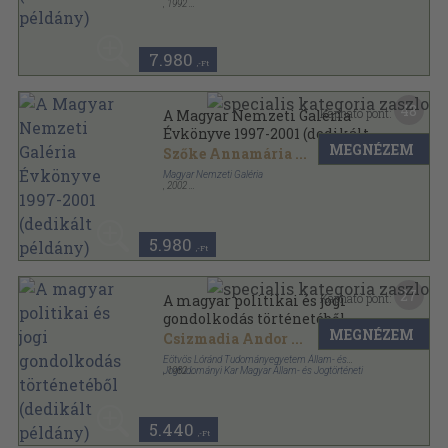
,
1992
Könyvkötői kötés
,
459
oldal
7.980
,-Ft
48
Kapható pont:
A Magyar Nemzeti Galéria
Évkönyve 1997-2001 (dedikált
MEGNÉZEM
példány)
Szőke Annamária
...
Magyar Nemzeti Galéria
,
2002
Ragasztott papírkötés
,
328
oldal
A Magyar Nemzeti Galéria évkönyve sorozat
5.980
,-Ft
27
Kapható pont:
A magyar politikai és jogi
gondolkodás történetéből
MEGNÉZEM
(dedikált példány)
Csizmadia Andor
...
Eötvös Lóránd Tudományegyetem Állam- és
Jogtudományi Kar Magyar Állam- és Jogtörténeti
,
1982
Tanszék
Ragasztott papírkötés
,
143
oldal
Jogtörténeti értekezések sorozat
5.440
,-Ft