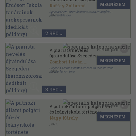
MEGNÉZEM
(dedikált példány)
Raffay Zoltánné
Apáczai Csere János Általános Iskola és Alapfokú
Művészeti Iskola
,
2021
Ragasztott papírkötés
,
191
oldal
2.980
,-Ft
20
Kapható pont:
A piarista nevelés
újraindulása Szegeden
MEGNÉZEM
(háromszorosan dedikált
Zombori István
...
példány)
Dugonics András Piarista Gimnázium-Piarista Rend
Magyar Tartománya
,
2013
Ragasztott papírkötés
,
195
oldal
Magyarország Piarista Múltjából sorozat
3.980
,-Ft
27
Kapható pont:
A putnoki állami polgári fiú-
és leányiskola története
MEGNÉZEM
(dedikált példány)
Nagy Károly
,
1991
Ragasztott papírkötés
,
332
oldal