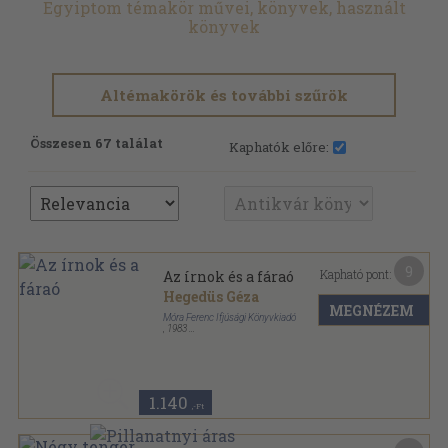
Egyiptom témakör művei, könyvek, használt
könyvek
Altémakörök és további szűrök
Összesen 67 találat
Kaphatók előre:
9
Kapható pont:
Az írnok és a fáraó
Hegedüs Géza
MEGNÉZEM
Móra Ferenc Ifjúsági Könyvkiadó
,
1983
Vászon
,
240
oldal
1.140
,-Ft