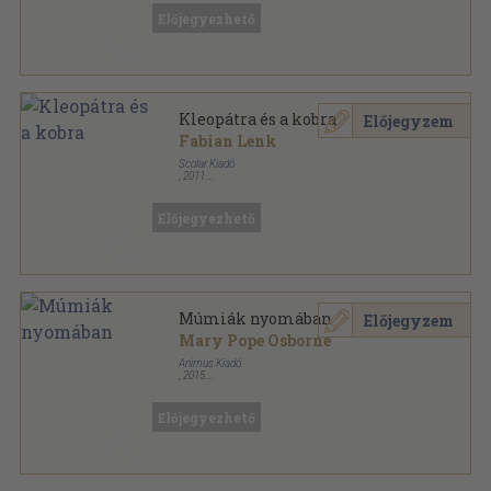
Papyrus sorozat
Előjegyezhető
Kleopátra és a kobra
Előjegyzem
Fabian Lenk
Scolar Kiadó
,
2011
Fűzött kemény papírkötés
,
157
oldal
Scolar - Idődetektívek sorozat
Előjegyezhető
Múmiák nyomában
Előjegyzem
Mary Pope Osborne
Animus Kiadó
,
2015
Fűzött kemény papírkötés
,
70
oldal
Csodakunyhó sorozat
Előjegyezhető