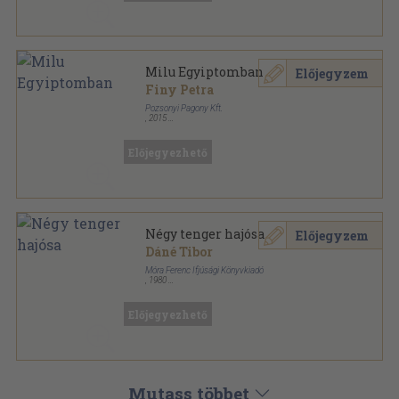
Milu Egyiptomban
Előjegyzem
Finy Petra
Pozsonyi Pagony Kft.
,
2015
Fűzött kemény papírkötés
,
45
oldal
Most én olvasok! sorozat
Előjegyezhető
Négy tenger hajósa
Előjegyzem
Dáné Tibor
Móra Ferenc Ifjúsági Könyvkiadó
,
1980
Könyvkötői kötés
,
132
oldal
Delfin könyvek sorozat
Előjegyezhető
Mutass többet