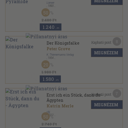
MEGNÉZEM
Loewe
,
1993
Ragasztott kemény papírkötés
,
187
oldal
50
2.480 Ft
1.240
,-Ft
8
Kapható pont:
Der Königsfalke
Peter Grove
MEGNÉZEM
K. Thienemanns Verlag
,
1954
Varrott keménykötés
,
125
oldal
20
Meine Kleine Bücherei sorozat
1.980 Ft
1.580
,-Ft
7
Kapható pont:
Erst ich ein Stück, dann du -
Ägypten
MEGNÉZEM
Katrin Merle
cbj
,
2012
50
Fűzött kemény papírkötés
,
71
oldal
Sachgeschichten & Sachwissen sorozat
2.740 Ft