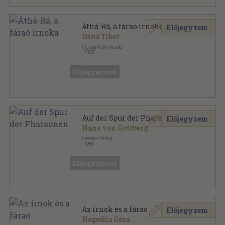
Áthá-Rá, a fáraó írnoka
Előjegyzem
Dáné Tibor
Ifjúsági Könyvkiadó
,
1958
Félvászon
,
467
oldal
Előjegyezhető
Auf der Spur der Pharaonen
Előjegyzem
Hans von Gottberg
Loewes Verlag
,
1986
Fűzött kemény papírkötés
,
337
oldal
LeseRiese sorozat
Előjegyezhető
Az írnok és a fáraó
Előjegyzem
Hegedűs Géza
...