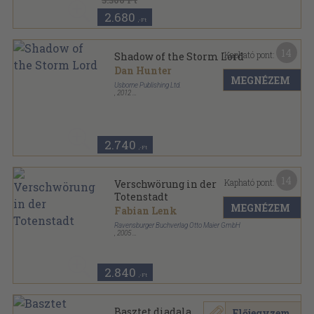
3.360 Ft
2.680
,-Ft
14
Kapható pont:
Shadow of the Storm Lord
Dan Hunter
MEGNÉZEM
Usborne Publishing Ltd.
,
2012
Ragasztott papírkötés
,
156
oldal
Quest of the Gods sorozat
2.740
,-Ft
14
Kapható pont:
Verschwörung in der
Totenstadt
MEGNÉZEM
Fabian Lenk
Ravensburger Buchverlag Otto Maier GmbH
,
2005
Fűzött kemény papírkötés
,
157
oldal
Die Zeitdetektive sorozat
2.840
,-Ft
Basztet diadala
Előjegyzem