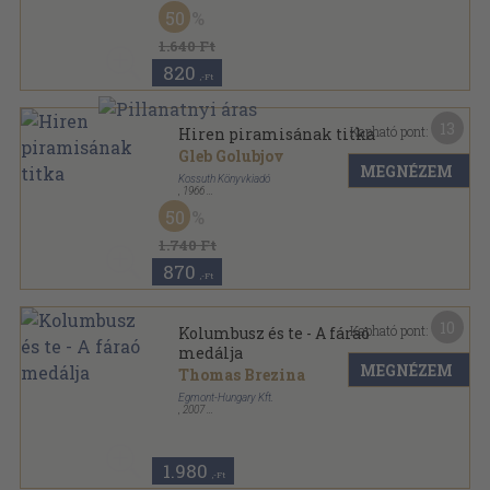
Fűzött kemény papírkötés
,
194
oldal
50
1.640 Ft
820
,-Ft
13
Kapható pont:
Hiren piramisának titka
Gleb Golubjov
MEGNÉZEM
Kossuth Könyvkiadó
,
1966
Fűzött keménykötés
,
134
oldal
50
Univerzum Könyvtár sorozat
1.740 Ft
870
,-Ft
10
Kapható pont:
Kolumbusz és te - A fáraó
medálja
MEGNÉZEM
Thomas Brezina
Egmont-Hungary Kft.
,
2007
Varrott keménykötés
,
125
oldal
1.980
,-Ft