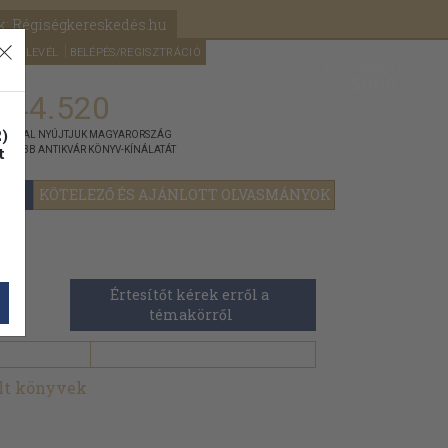
k: Régiségkereskedés.hu
A kosaram
HÍRLEVÉL
BELÉPÉS/REGISZTRÁCIÓ
MÉG
0
5000
Ft
144.520
)
ÁNNYAL NYÚJTJUK MAGYARORSZÁG
t
GYOBB ANTIKVÁR KÖNYV-KÍNÁLATÁT
YOK
KÖTELEZŐ ÉS AJÁNLOTT OLVASMÁNYOK
Értesítőt kérek erről a 
témakörről
ált könyvek