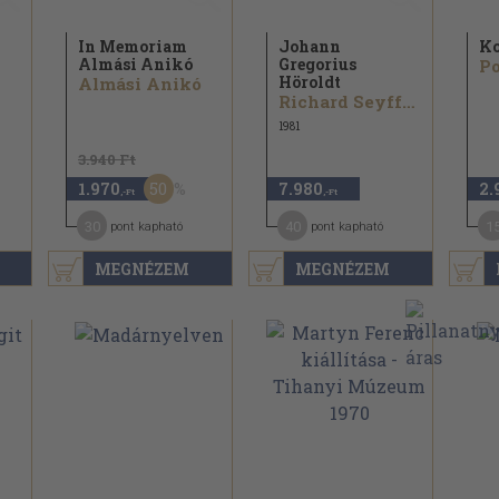
In Memoriam
Johann
Ko
Almási Anikó
Gregorius
Po
Höroldt
Almási Anikó
Richard Seyffarth
1981
3.940 Ft
50
1.970
7.980
2.
,-Ft
,-Ft
30
40
1
pont kapható
pont kapható
MEGNÉZEM
MEGNÉZEM