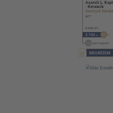
Anatoli L. Kap
- Keramik
Gertrud Heid
1977
5.480 Ft
50
2.740
,-Ft
14
pont kapható
MEGNÉZEM