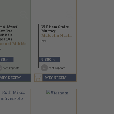
mó József
William Staite
etműve
Murray
edikált
Malcolm Haslam
ldány)
1984
sonci Miklós
8
480
9.800
,-Ft
,-Ft
6
49
pont kapható
pont kapható
MEGNÉZEM
MEGNÉZEM