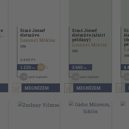
re
Simó József
Simó József
Si
életműve
életműve (aláírt
él
Dvorszky Hedvig
példány)
(d
Losonci Miklós
pé
Losonci Miklós
1988
Lo
1988
198
2.440 Ft
50
1.220
3.640
4.
,-Ft
,-Ft
18
18
3
pont kapható
pont kapható
MEGNÉZEM
MEGNÉZEM