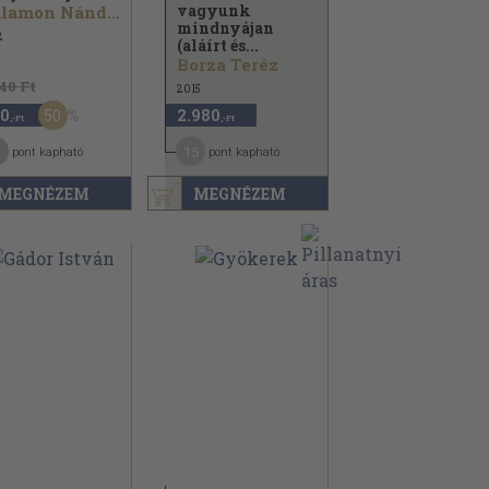
vagyunk
Salamon Nándor
mindnyájan
2
(aláírt és...
Borza Teréz
140 Ft
2015
50
0
2.980
,-Ft
,-Ft
15
pont kapható
pont kapható
MEGNÉZEM
MEGNÉZEM