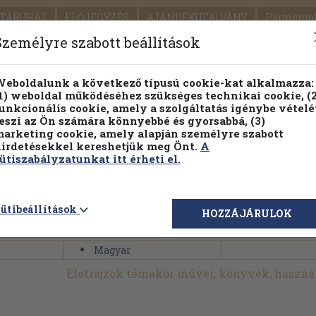
TÁRUHÁZ
ELŐJEGYZÉS
AJÁNDÉKUTALVÁNY
Partnerün
SZÁLLÍTÁS
SEGÍTSÉG
Személyre szabott beállítások
1.
Részletes kereső
Témaköri fa
eboldalunk a következő típusú cookie-kat alkalmazza:
1) weboldal működéséhez szükséges technikai cookie, (2
KIADV
unkcionális cookie, amely a szolgáltatás igénybe vételé
LEGNA
eszi az Ön számára könnyebbé és gyorsabbá, (3)
arketing cookie, amely alapján személyre szabott
PILLANATNYI ÁRAINK
FENNTARTHATÓ OLVASMÁN
irdetésekkel kereshetjük meg Önt.
A
ütiszabályzatunkat itt érheti el.
>
Művészetek
>
Iparművészet
>
Kerámia, porcelán, üveg
>
ütibeállítások
HOZZÁJÁRULOK
Magyar
Életrajzok témakör művei, könyvek, haszn