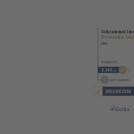
Schrammel Im
1989
2.680 Ft
20
2.140
,-Ft
17
pont kapható
MEGNÉZEM