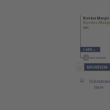
Kovács Margit
Kovács Margi
1990
1.480
,-Ft
12
pont kapható
MEGNÉZEM