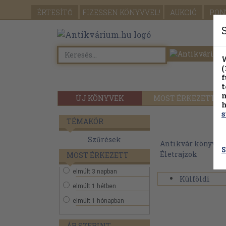
ÉRTESÍTŐ
FIZESSEN
KÖNYVVEL!
AUKCIÓ
PON
W
(
f
t
m
ÚJ KÖNYVEK
MOST ÉRKEZETT
h
s
TÉMAKÖR
Szűrések
Antikvár könyvek
S
Életrajzok
MOST ÉRKEZETT
elmúlt 3 napban
Külföldi
elmúlt 1 hétben
elmúlt 1 hónapban
ÁR SZERINT