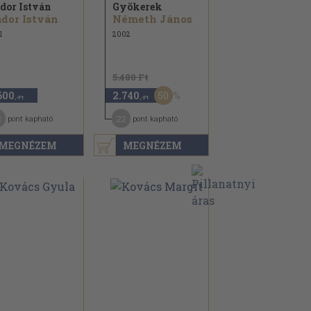
dor István
Gyökerek
dor István
Németh János
1
2002
5.480 Ft
50
600
2.740
,-Ft
,-Ft
3
22
pont kapható
pont kapható
MEGNÉZEM
MEGNÉZEM