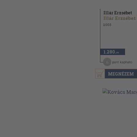
Illár Erzsébet
Illár Erzsébet
2003
1.280
,-Ft
6
pont kapható
MEGNÉZEM