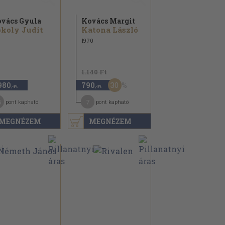
vács Gyula
Kovács Margit
koly Judit
Katona László
1970
1.140 Ft
30
980
790
,-Ft
,-Ft
5
7
pont kapható
pont kapható
MEGNÉZEM
MEGNÉZEM