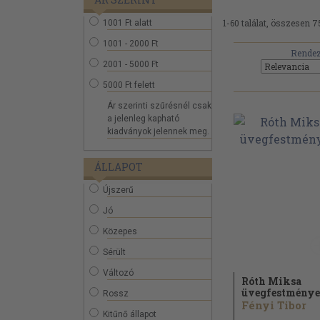
1-60 találat, összesen 7
1001 Ft alatt
1001 - 2000 Ft
Rendez
2001 - 5000 Ft
5000 Ft felett
Ár szerinti szűrésnél csak
a jelenleg kapható
kiadványok jelennek meg.
ÁLLAPOT
Újszerű
Jó
Közepes
Sérült
Változó
Róth Miksa
üvegfestménye
Rossz
Fényi Tibor
Kitűnő állapot