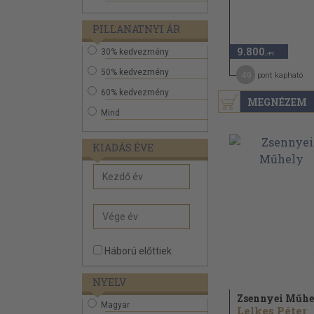
PILLANATNYI ÁR
9.800
30% kedvezmény
,-Ft
50% kedvezmény
49
pont kapható
60% kedvezmény
MEGNÉZEM
Mind
KIADÁS ÉVE
Háború előttiek
NYELV
Zsennyei Műh
Magyar
Lelkes Péter