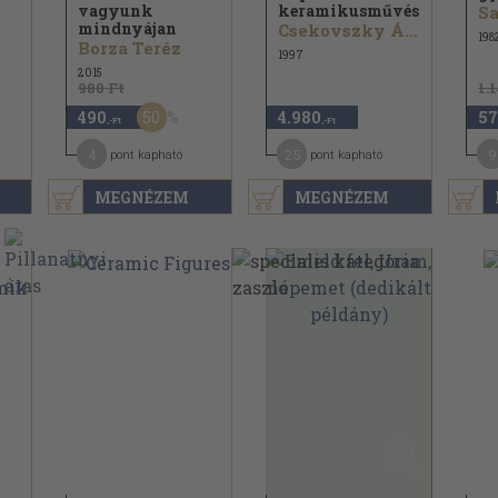
vagyunk
keramikusművész
mindnyájan
Csekovszky Árpád
198
Borza Teréz
1997
2015
980 Ft
1.
50
490
4.980
57
,-Ft
,-Ft
4
25
9
pont kapható
pont kapható
MEGNÉZEM
MEGNÉZEM