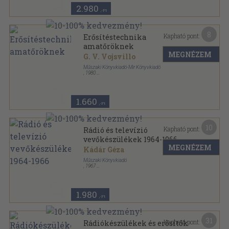
2.980
,-Ft
8
Kapható pont:
Erősítéstechnika
amatőröknek
MEGNÉZEM
G. V. Vojsvillo
Műszaki Könyvkiadó-Mir Könyvkiadó
,
1980
Ragasztott papírkötés
,
126
oldal
Elektronika sorozat
1.660
,-Ft
10
Kapható pont:
Rádió és televízió
vevőkészülékek 1964-1966
MEGNÉZEM
Kádár Géza
Műszaki Könyvkiadó
,
1967
Félvászon
,
291
oldal
Rádió és televízió vevőkészülékek sorozat
1.980
,-Ft
31
Kapható pont:
Rádiókészülékek és erősítők