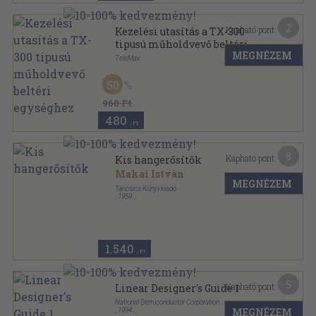
2
Kapható pont:
Kezelési utasítás a TX-300
tipusú műholdvevő beltéri
MEGNÉZEM
egységhez
TeleMax
Tűzött kötés
,
19
oldal
50
960 Ft
480
,-Ft
8
Kapható pont:
Kis hangerősítők
Makai István
MEGNÉZEM
Táncsics Könyvkiadó
,
1959
Tűzött kötés
,
95
oldal
Kis Technikus Könyvtár sorozat
1.540
,-Ft
5
Kapható pont:
Linear Designer's Guide 1
National Semiconductor Corporation
MEGNÉZEM
,
1994