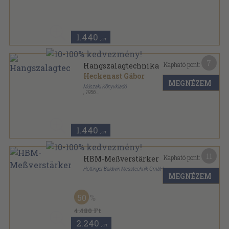
1.440
,-Ft
7
Kapható pont:
Hangszalagtechnika
Heckenast Gábor
MEGNÉZEM
Műszaki Könyvkiadó
,
1956
Tűzött kötés
,
88
oldal
A rádiótechnika könyvei sorozat
1.440
,-Ft
11
Kapható pont:
HBM-Meßverstärker
Hottinger Baldwin Messtechnik GmbH
MEGNÉZEM
Tűzött kötés
,
64
oldal
Elektrisches Messen Mechanischer Grössen sorozat
50
4.480 Ft
2.240
,-Ft