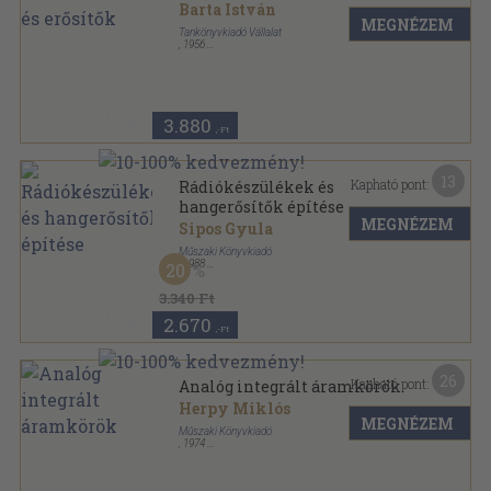
Barta István
MEGNÉZEM
Tankönyvkiadó Vállalat
,
1956
Félvászon
,
750
oldal
3.880
,-Ft
13
Kapható pont:
Rádiókészülékek és
hangerősítők építése
MEGNÉZEM
Sipos Gyula
Műszaki Könyvkiadó
,
1988
20
Ragasztott papírkötés
,
211
oldal
Elektronika sorozat
3.340 Ft
2.670
,-Ft
26
Kapható pont:
Analóg integrált áramkörök
Herpy Miklós
MEGNÉZEM
Műszaki Könyvkiadó
,
1974
Vászon
,
426
oldal