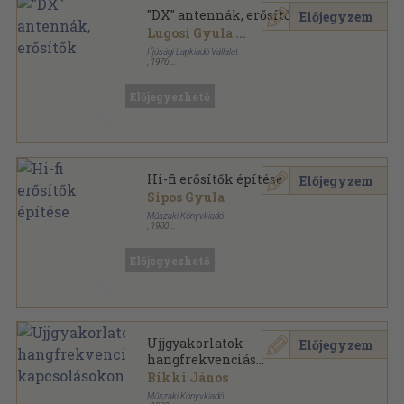
"DX" antennák, erősítők
Előjegyzem
Lugosi Gyula
...
Ifjúsági Lapkiadó Vállalat
,
1976
Ragasztott papírkötés
,
159
oldal
Az ezermester kiskönyvtára sorozat
Előjegyezhető
Hi-fi erősítők építése
Előjegyzem
Sipos Gyula
Műszaki Könyvkiadó
,
1980
Ragasztott papírkötés
,
266
oldal
Elektronika sorozat
Előjegyezhető
Ujjgyakorlatok
Előjegyzem
hangfrekvenciás
kapcsolásokon
Bikki János
Műszaki Könyvkiadó