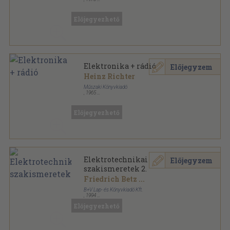
Ragasztott papírkötés
,
389
oldal
Előjegyezhető
Elektronika + rádió
Előjegyzem
Heinz Richter
Műszaki Könyvkiadó
,
1965
Félvászon
,
205
oldal
Elektronika sorozat
Előjegyezhető
Elektrotechnikai
Előjegyzem
szakismeretek 2.
Friedrich Betz
...
B+V Lap- és Könyvkiadó Kft.
,
1994
Ragasztott papírkötés
,
399
oldal
Előjegyezhető