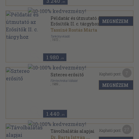
3.240
,-Ft
Példatár és útmutató az
MEGNÉZEM
Erősítők II. c. tárgyhoz
Tassiné Rostás Márta
Tankönyvkiadó
,
1972
Ragasztott papírkötés
,
159
oldal
1.980
,-Ft
7
Kapható pont:
Sztereo erősitő
Filmtechnikai Vállalat
MEGNÉZEM
,
1989
Tűzött kötés
,
22
oldal
1.440
,-Ft
27
Kapható pont:
Távolbalátás alapjai
Dr. Barta István
...