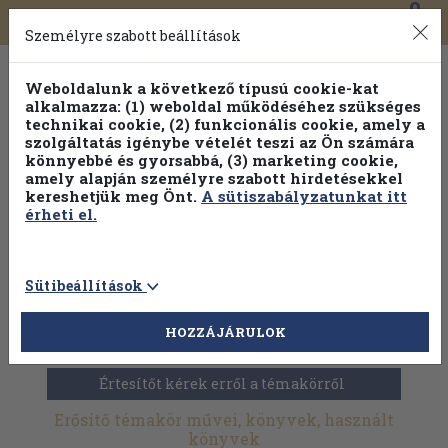
0
Toggle
Főmenü
Könyveink
navigation
Személyre szabott beállítások
Weboldalunk a következő típusú cookie-kat
alkalmazza: (1) weboldal működéséhez szükséges
technikai cookie, (2) funkcionális cookie, amely a
szolgáltatás igénybe vételét teszi az Ön számára
könnyebbé és gyorsabbá, (3) marketing cookie,
Válogasson több mint 1.000.000 kiadványunk közül
10-
amely alapján személyre szabott hirdetésekkel
100% kedvezménnyel!
kereshetjük meg Önt.
A sütiszabályzatunkat itt
érheti el.
Sütibeállítások
HOZZÁJÁRULOK
Antikvár könyvek
>
Műszaki
>
Elektronika
>
Erősítő
Értesítőt kérek erről a témakörről
Erősítő témakör művei, könyvek, használt
könyvek