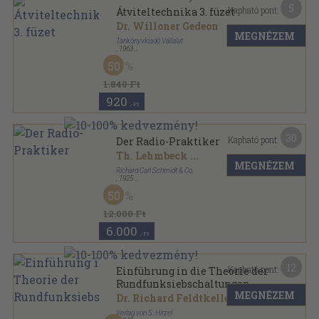
5
Kapható pont:
Átviteltechnika 3. füzet
Dr. Willoner Gedeon
MEGNÉZEM
Tankönyvkiadó Vállalat
,
1963
Tűzött kötés
,
128
oldal
50
1.840 Ft
920
,-Ft
30
Kapható pont:
Der Radio-Praktiker
Th. Lehmbeck
...
MEGNÉZEM
Richard Carl Schmidt & Co.
,
1925
Vászon
,
142
oldal
50
12.000 Ft
6.000
,-Ft
12
Kapható pont:
Einführung in die Theorie der
Rundfunksiebschaltungen
MEGNÉZEM
Dr. Richard Feldtkeller
Verlag von S. Hirzel