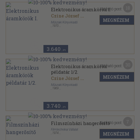
18
Kapható pont:
Elektronikus áramkörök I.
Czine József
...
MEGNÉZEM
Műszaki Könyvkiadó
,
1970
Ragasztott papírkötés
,
325
oldal
3.640
,-Ft
30
Kapható pont:
Elektronikus áramkörök
példatár 1/2.
MEGNÉZEM
Czine József
...
Műszaki Könyvkiadó
,
1969
Ragasztott papírkötés
,
238
oldal
Felsőfokú Hiradás- és Műszeripari Technikum
jegyzete sorozat
3.740
,-Ft
7
Kapható pont:
Filmszínházi hangerősítő
Filmtechnikai Vállalat
MEGNÉZEM
,
1974
Tűzött kötés
,
20
oldal