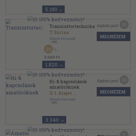
5.180
,-Ft
15
Kapható pont:
Tranzisztortechnika
T. Šurina
MEGNÉZEM
Műszaki Könyvkiadó
,
1968
Fűzött keménykötés
,
379
oldal
20
2.280 Ft
1.820
,-Ft
30
Kapható pont:
Hi-fi kapcsolások
amatőröknek
MEGNÉZEM
D. I. Atajev
...
Műszaki Könyvkiadó
,
1989
Ragasztott papírkötés
,
116
oldal
Elektronika sorozat
3.340
,-Ft
7