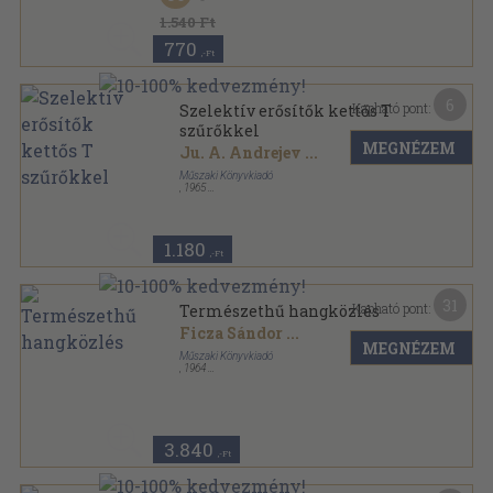
1.540 Ft
770
,-Ft
6
Kapható pont:
Szelektív erősítők kettős T
szűrőkkel
MEGNÉZEM
Ju. A. Andrejev
...
Műszaki Könyvkiadó
,
1965
Varrott papírkötés
,
136
oldal
Új Technika sorozat
1.180
,-Ft
31
Kapható pont:
Természethű hangközlés
Ficza Sándor
...
MEGNÉZEM
Műszaki Könyvkiadó
,
1964
Ragasztott papírkötés
,
156
oldal
3.840
,-Ft