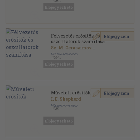
,
1988
Ragasztott papírkötés
,
159
oldal
Előjegyezhető
Elektronika sorozat
Félvezetős erősítők és
Előjegyzem
oszcillátorok számítása
Sz. M. Geraszimov
...
Műszaki Könyvkiadó
,
1964
Vászon
,
403
oldal
Előjegyezhető
Műveleti erősítők
Előjegyzem
I. E. Shepherd
Műszaki Könyvkiadó
,
1985
Fűzött kemény papírkötés
,
322
oldal
Előjegyezhető