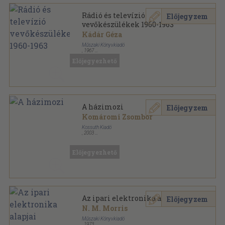
Rádió és televízió
Előjegyzem
vevőkészülékek 1960-1963
Kádár Géza
Műszaki Könyvkiadó
,
1967
Félvászon
,
271
oldal
Előjegyezhető
Rádió és televízió vevőkészülékek sorozat
A házimozi
Előjegyzem
Komáromi Zsombor
Kossuth Kiadó
,
2003
Ragasztott papírkötés
,
140
oldal
Dióhéjban sorozat
Előjegyezhető
Az ipari elektronika alapjai
Előjegyzem
N. M. Morris
Műszaki Könyvkiadó
,
1973