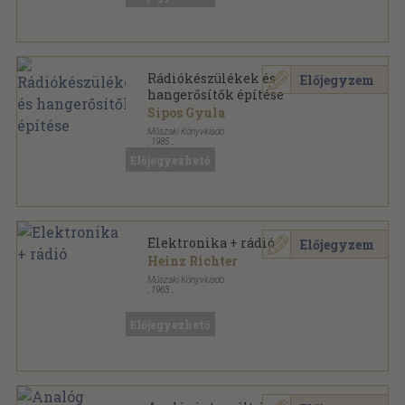
Rádiókészülékek és
Előjegyzem
hangerősítők építése
Sipos Gyula
Műszaki Könyvkiadó
,
1985
Ragasztott papírkötés
,
211
oldal
Előjegyezhető
Elektronika sorozat
Elektronika + rádió
Előjegyzem
Heinz Richter
Műszaki Könyvkiadó
,
1963
Félvászon
,
205
oldal
Elektronika sorozat
Előjegyezhető