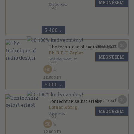
MEGNÉZEM
Tankönyvkiadó
,
1962
Ragasztott papírkötés
,
324
oldal
5.400
,-Ft
30
Kapható pont:
The technique of radio design
Ph.D. E. E. Zepler
MEGNÉZEM
John Wiley & Sons, Inc.
,
1943
Vászon
,
312
oldal
50
12.000 Ft
6.000
,-Ft
30
Kapható pont:
Tontechnik selbst erlebt
Lothar König
MEGNÉZEM
Urania-Verlag
,
1984
Fűzött kemény papírkötés
,
318
oldal
50
Das kannst auch Du sorozat
12.000 Ft