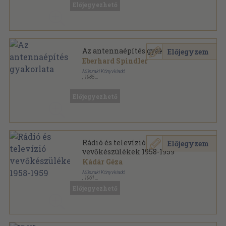
Előjegyezhető
Az antennaépítés gyakorlata
Előjegyzem
Eberhard Spindler
Műszaki Könyvkiadó
,
1985
Ragasztott papírkötés
,
198
oldal
Elektronika sorozat
Előjegyezhető
Rádió és televízió
Előjegyzem
vevőkészülékek 1958-1959
Kádár Géza
Műszaki Könyvkiadó
,
1961
Félvászon
,
294
oldal
Előjegyezhető
Rádió és televízió vevőkészülékek sorozat