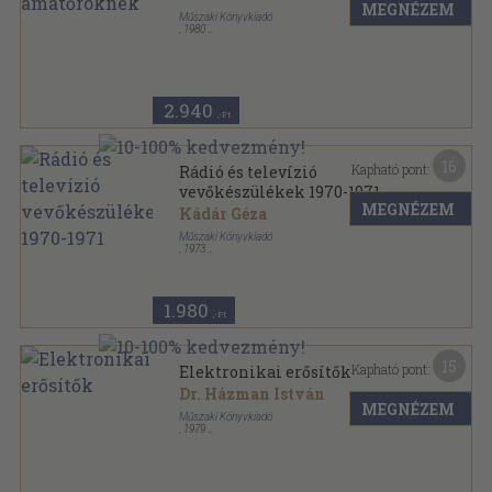
MEGNÉZEM
Műszaki Könyvkiadó
,
1980
Fűzött kemény papírkötés
,
307
oldal
2.940
,-Ft
16
Kapható pont:
Rádió és televízió
vevőkészülékek 1970-1971
MEGNÉZEM
Kádár Géza
Műszaki Könyvkiadó
,
1973
Félvászon
,
267
oldal
Rádió és televízió vevőkészülékek sorozat
1.980
,-Ft
15
Kapható pont:
Elektronikai erősítők
Dr. Házman István
MEGNÉZEM
Műszaki Könyvkiadó
,
1979
Vászon
,
282
oldal