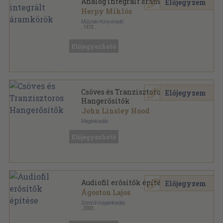
Analóg integrált áramkörök
Előjegyzem
Herpy Miklós
Műszaki Könyvkiadó
,
1973
Vászon
,
426
oldal
Előjegyezhető
Csöves és Tranzisztoros
Előjegyzem
Hangerősítők
John Linsley Hood
Magánkiadás
Ragasztott papírkötés
,
243
oldal
Előjegyezhető
Audiofil erősítők építése
Előjegyzem
Ágoston Lajos
Szerzői magánkiadás
,
2003
Ragasztott papírkötés
,
228
oldal