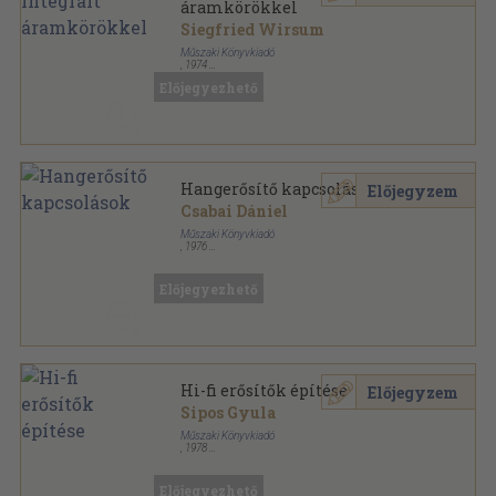
áramkörökkel
Siegfried Wirsum
Műszaki Könyvkiadó
,
1974
Fűzött papírkötés
,
168
oldal
Előjegyezhető
Rádió-elektronika sorozat
Hangerősítő kapcsolások
Előjegyzem
Csabai Dániel
Műszaki Könyvkiadó
,
1976
Félvászon
,
159
oldal
Előjegyezhető
Hi-fi erősítők építése
Előjegyzem
Sipos Gyula
Műszaki Könyvkiadó
,
1978
Ragasztott papírkötés
,
266
oldal
Elektronika sorozat
Előjegyezhető