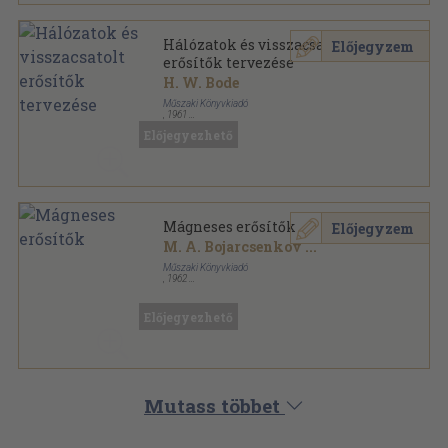
Hálózatok és visszacsatolt
Előjegyzem
erősítők tervezése
H. W. Bode
Műszaki Könyvkiadó
,
1961
Vászon
,
496
oldal
Előjegyezhető
Mágneses erősítők
Előjegyzem
M. A. Bojarcsenkov
...
Műszaki Könyvkiadó
,
1962
Ragasztott papírkötés
,
67
oldal
Új Technika sorozat
Előjegyezhető
Mutass többet