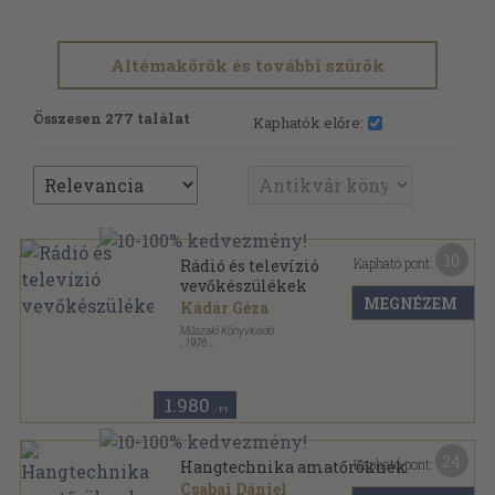
Altémakörök és további szűrök
Összesen 277 találat
Kaphatók előre:
10
Kapható pont:
Rádió és televízió
vevőkészülékek
MEGNÉZEM
Kádár Géza
Műszaki Könyvkiadó
,
1976
Félvászon
,
277
oldal
1.980
,-Ft
24
Kapható pont:
Hangtechnika amatőröknek
Csabai Dániel