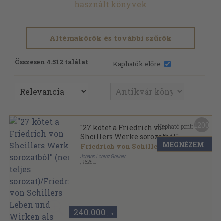
használt könyvek
Altémakörök és további szűrök
Összesen 4.512 találat
Kaphatók előre:
1200
Kapható pont:
"27 kötet a Friedrich von
Shcillers Werke sorozatból"
MEGNÉZEM
(nem teljes sorozat)/Friedrich
Friedrich von Schiller
von Schillers Leben und
Johann Lorenz Greiner
Wirken als Mensch und
,
1826
Könyvkötői kötés
,
5100
oldal
Gelehrter (gótbetűs)
Friedrich von Schillers Werke sorozat
240.000
,-Ft