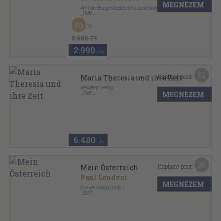
MEGNÉZEM
Amt der Burgenländischen Landesregierung
,
1980
Varrott papírkötés
,
308
oldal
50
5.980 Ft
2.990
,-Ft
52
Kapható pont:
Maria Theresia und ihre Zeit
Residenz Verlag
MEGNÉZEM
,
1980
Ragasztott papírkötés
,
603
oldal
6.480
,-Ft
30
Kapható pont:
Mein Österreich
Paul Lendvai
MEGNÉZEM
Ecowin Verlag GmbH
,
2007
Fűzött kemény papírkötés
,
290
oldal