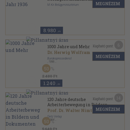
MEGNÉZEM
1936
M. Kir. Belügyminisztérium
Varrott papírkötés
,
524
oldal
8.980
,-Ft
6
Kapható pont:
1000 Jahre und Mehr
Dr. Herwig Wolfram
MEGNÉZEM
Bundespressedienst
,
1996
Ragasztott papírkötés
,
38
oldal
50
Österreich Dokumentation sorozat
2.480 Ft
1.240
,-Ft
14
Kapható pont:
120 Jahre deutsche
Arbeiterbewegung in Bildern
MEGNÉZEM
und Dokumenten
Prof. Dr. Walter Nimtz
Dietz Verlag
,
1964
50
Vászon
,
434
oldal
Museum für Deutsche Geschichte sorozat
5.640 Ft