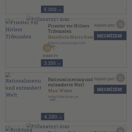
5.300
,-Ft
16
Kapható pont:
Priester vor Hitlers
Tribunalen
MEGNÉZEM
Benedicta Maria Kempner
Rütten & Loening Verlag GmbH
,
1966
20
Vászon
,
496
oldal
3.940 Ft
3.150
,-Ft
21
Kapható pont:
Rationalisierung und
entzauberte Welt
MEGNÉZEM
Max Weber
Verlag Philipp Reclam jun.
,
1989
Ragasztott papírkötés
,
374
oldal
Universal Bibliothek-Philosophie-Geschichte-
Kulturgeschichte sorozat
4.280
,-Ft
26