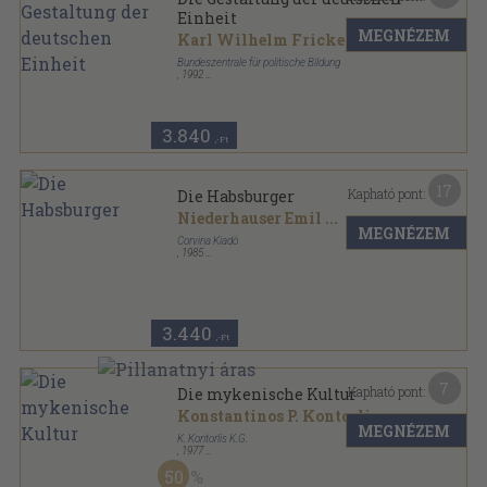
Einheit
MEGNÉZEM
Karl Wilhelm Fricke
...
Bundeszentrale für politische Bildung
,
1992
Ragasztott papírkötés
,
447
oldal
Schriftenreihe-Studien zur Geschichte und Politik
sorozat
3.840
,-Ft
17
Kapható pont:
Die Habsburger
Niederhauser Emil
...
MEGNÉZEM
Corvina Kiadó
,
1985
Fűzött keménykötés
,
430
oldal
3.440
,-Ft
7
Kapható pont:
Die mykenische Kultur
Konstantinos P. Kontorlis
MEGNÉZEM
K. Kontorlis K.G.
,
1977
Tűzött kötés
,
80
oldal
50