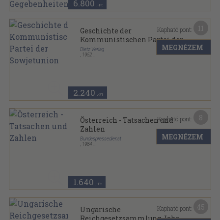
6.800
,-Ft
11
Kapható pont:
Geschichte der
Kommunistischen Partei der
MEGNÉZEM
Sowjetunion
Dietz Verlag
,
1952
Félvászon
,
458
oldal
Bücherei des Marxismus-Leninismus sorozat
2.240
,-Ft
8
Kapható pont:
Österreich - Tatsachen und
Zahlen
MEGNÉZEM
Bundespressedienst
,
1984
Ragasztott papírkötés
,
180
oldal
1.640
,-Ft
45
Kapható pont:
Ungarische
Reichgesetzsammlung Jahr