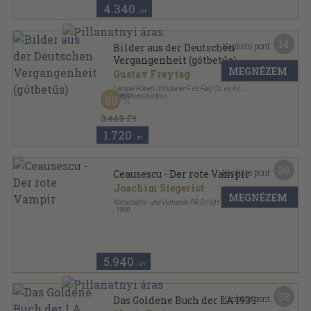
4.340
,-Ft
14
Kapható pont:
Bilder aus der Deutschen
Vergangenheit (gótbetűs)
MEGNÉZEM
Gustav Freytag
Lampel Róbert (Wodianer F. és Fiai) Cs. és Kir.
könyvkereskedése
,
1900
50
Tűzött kötés
,
89
oldal
Német könyvtár sorozat
3.440 Ft
1.720
,-Ft
30
Kapható pont:
Ceausescu - Der rote Vampir
Joachim Siegerist
MEGNÉZEM
Wirtschafts- und Verbands PR GmbH
,
1990
Fűzött kemény papírkötés
,
480
oldal
5.940
,-Ft
38
Kapható pont:
Das Goldene Buch der LA 1939