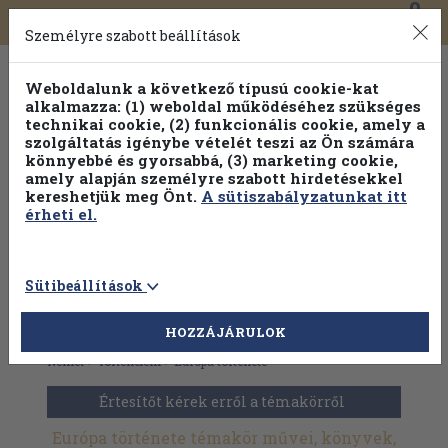
0
Toggle
Főmenü
Könyveink
navigation
Személyre szabott beállítások
Weboldalunk a következő típusú cookie-kat
alkalmazza: (1) weboldal működéséhez szükséges
technikai cookie, (2) funkcionális cookie, amely a
szolgáltatás igénybe vételét teszi az Ön számára
könnyebbé és gyorsabbá, (3) marketing cookie,
amely alapján személyre szabott hirdetésekkel
kereshetjük meg Önt.
A sütiszabályzatunkat itt
érheti el.
Sütibeállítások
HOZZÁJÁRULOK
Antikvár könyvek
>
Idegennyelv
>
Idegennyelvű könyvek
>
Német
>
Történelem
>
Európa története
Értesítőt kérek erről a témakörről
Európa története témakör művei, könyvek,