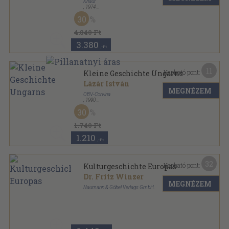
Knaur
,
1974
Ragasztott papírkötés
,
517
oldal
30
Knaur sorozat
4.840 Ft
3.380
,-Ft
11
Kapható pont:
Kleine Geschichte Ungarns
Lázár István
MEGNÉZEM
ÖBV-Corvina
,
1990
Ragasztott papírkötés
,
244
oldal
30
1.740 Ft
1.210
,-Ft
32
Kapható pont:
Kulturgeschichte Europas
Dr. Fritz Winzer
MEGNÉZEM
Naumann & Göbel Verlags GmbH.
Fűzött kemény papírkötés
,
752
oldal