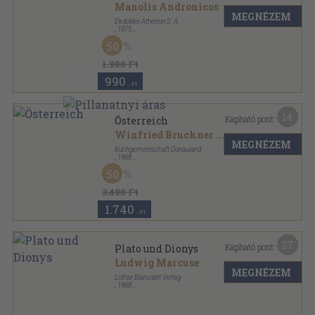
Manolis Andronicos
MEGNÉZEM
Ekdotike Athenon S. A.
,
1975
Varrott papírkötés
,
89
oldal
50
Die Griechischen Museen sorozat
1.980 Ft
990
,-Ft
14
Kapható pont:
Österreich
Winfried Bruckner
...
MEGNÉZEM
Buchgemeinschaft Donauland
,
1968
Vászon
,
447
oldal
50
Porträt in Bild und Wort sorozat
3.480 Ft
1.740
,-Ft
27
Kapható pont:
Plato und Dionys
Ludwig Marcuse
MEGNÉZEM
Lothar Blanvalet Verlag
,
1968
Ragasztott kemény kötés
,
308
oldal