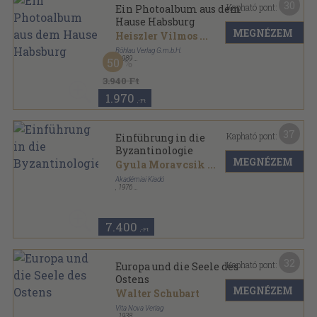
30
Kapható pont:
Ein Photoalbum aus dem
Hause Habsburg
MEGNÉZEM
Heiszler Vilmos
...
Böhlau Verlag G.m.b.H.
,
1989
50
Vászon
,
172
oldal
3.940 Ft
1.970
,-Ft
37
Kapható pont:
Einführung in die
Byzantinologie
MEGNÉZEM
Gyula Moravcsik
...
Akadémiai Kiadó
,
1976
Fűzött keménykötés
,
186
oldal
7.400
,-Ft
32
Kapható pont:
Europa und die Seele des
Ostens
MEGNÉZEM
Walter Schubart
Vita Nova Verlag
,
1938