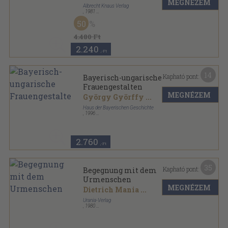
MEGNÉZEM
Albrecht Knaus Verlag
,
1981
Fűzött kemény papírkötés
,
612
oldal
50
4.480 Ft
2.240
,-Ft
14
Kapható pont:
Bayerisch-ungarische
Frauengestalten
MEGNÉZEM
György Györffy
...
Haus der Bayerischen Geschichte
,
1996
Ragasztott papírkötés
,
48
oldal
Hefte zur Bayerischen Geschichte und Kultur sorozat
2.760
,-Ft
35
Kapható pont:
Begegnung mit dem
Urmenschen
MEGNÉZEM
Dietrich Mania
...
Urania-Verlag
,
1980
Vászon
,
163
oldal