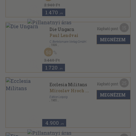
2.940 Ft
1.470
,-Ft
15
Kapható pont:
Die Ungarn
Paul Lendvai
MEGNÉZEM
C. Bertelsmann Verlag GmbH.
,
1999
Fűzött kemény papírkötés
,
634
oldal
50
3.440 Ft
1.720
,-Ft
25
Kapható pont:
Ecclesia Militans
Miroslav Hroch
...
MEGNÉZEM
Edition Leipzig
,
1985
Vászon
,
275
oldal
4.900
,-Ft