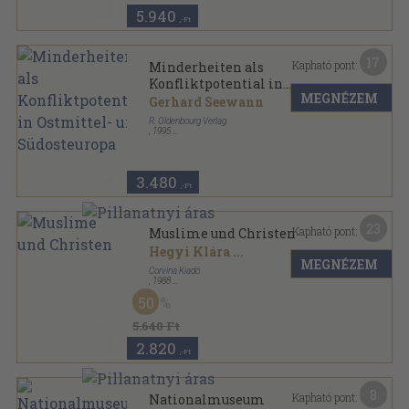
5.940
,-Ft
17
Kapható pont:
Minderheiten als
Konfliktpotential in
MEGNÉZEM
Ostmittel- und Südosteuropa
Gerhard Seewann
R. Oldenbourg Verlag
,
1995
Ragasztott papírkötés
,
390
oldal
Untersuchungen zur Gegenwartskunde
Südosteuropas sorozat
3.480
,-Ft
23
Kapható pont:
Muslime und Christen
Hegyi Klára
...
MEGNÉZEM
Corvina Kiadó
,
1988
Vászon
,
175
oldal
50
5.640 Ft
2.820
,-Ft
8
Kapható pont:
Nationalmuseum