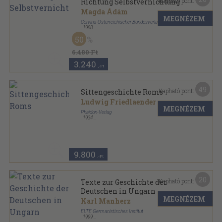
Kapható pont:
Richtung Selbstvernichtung
Magda Ádám
MEGNÉZEM
Corvina-Österreichischer Bundesverlag
,
1988
Vászon
,
220
oldal
50
6.480 Ft
3.240
,-Ft
49
Kapható pont:
Sittengeschichte Roms
Ludwig Friedlaender
MEGNÉZEM
Phaidon-Verlag
,
1934
Vászon
,
1044
oldal
9.800
,-Ft
20
Kapható pont:
Texte zur Geschichte der
Deutschen in Ungarn
MEGNÉZEM
Karl Manherz
ELTE Germanistisches Institut
,
1999