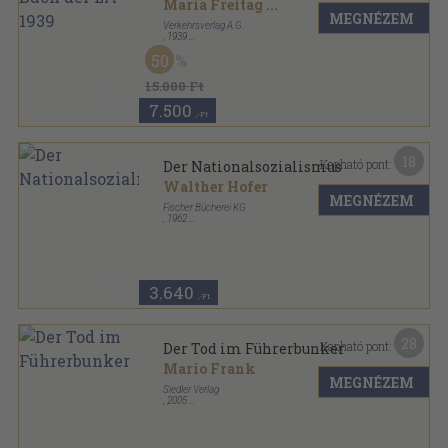
Maria Freitag
...
MEGNÉZEM
Verkehrsverlag A.G.
,
1939
Vászon
,
359
oldal
50
15.000 Ft
7.500
,-Ft
18
Kapható pont:
Der Nationalsozialismus
Walther Hofer
MEGNÉZEM
Fischer Bücherei KG
,
1962
Ragasztott papírkötés
,
397
oldal
Bücher des Wissens sorozat
3.640
,-Ft
28
Kapható pont:
Der Tod im Führerbunker
Mario Frank
MEGNÉZEM
Siedler Verlag
,
2005
Vászon
,
329
oldal