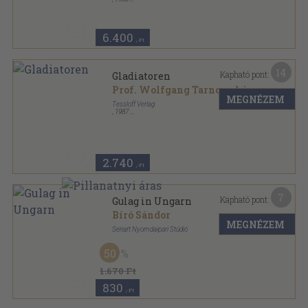
Vászon
,
317
oldal
6.400
,-Ft
14
Kapható pont:
Gladiatoren
Prof. Wolfgang Tarnowski
MEGNÉZEM
Tessloff Verlag
,
1987
Varrott keménykötés
,
48
oldal
Was ist was sorozat
2.740
,-Ft
7
Kapható pont:
Gulag in Ungarn
Bíró Sándor
MEGNÉZEM
Seriart Nyomdaipari Stúdió
Ragasztott papírkötés
,
109
oldal
50
1.670 Ft
830
,-Ft