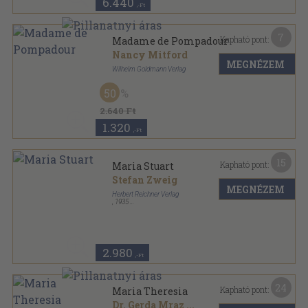
6.440
,-Ft
7
Kapható pont:
Madame de Pompadour
Nancy Mitford
MEGNÉZEM
Wilhelm Goldmann Verlag
Ragasztott papírkötés
,
199
oldal
50
Goldmanns Gelbe Taschenbücher sorozat
2.640 Ft
1.320
,-Ft
15
Kapható pont:
Maria Stuart
Stefan Zweig
MEGNÉZEM
Herbert Reichner Verlag
,
1935
Vászon
,
524
oldal
2.980
,-Ft
24
Kapható pont:
Maria Theresia
Dr. Gerda Mraz
...