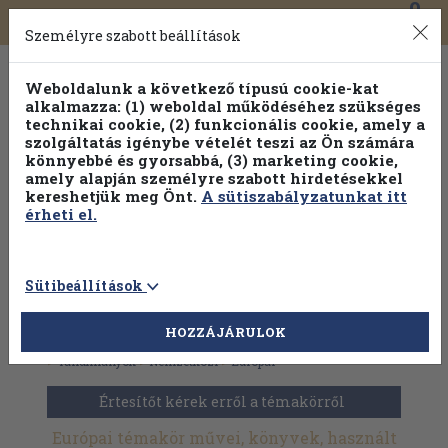
0
Toggle
Főmenü
Könyveink
navigation
Személyre szabott beállítások
Weboldalunk a következő típusú cookie-kat
alkalmazza: (1) weboldal működéséhez szükséges
technikai cookie, (2) funkcionális cookie, amely a
szolgáltatás igénybe vételét teszi az Ön számára
könnyebbé és gyorsabbá, (3) marketing cookie,
amely alapján személyre szabott hirdetésekkel
kereshetjük meg Önt.
A sütiszabályzatunkat itt
érheti el.
Sütibeállítások
HOZZÁJÁRULOK
Antikvár könyvek
>
Művészetek
>
Művészettörténet általános
>
Tanulmányok
>
Nemzetközi
>
Európai
Értesítőt kérek erről a témakörről
Európai témakör művei, könyvek, használt