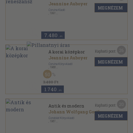
Jeannine Auboyer
MEGNÉZEM
Corvina Kiadó
,
1991
Fűzött keménykötés
,
303
oldal
A művészet története sorozat
7.480
,-Ft
26
Kapható pont:
A korai középkor
Jeannine Auboyer
MEGNÉZEM
Corvina Könyvkiadó
,
1988
Fűzött keménykötés
,
315
oldal
50
A művészet története sorozat
3.480 Ft
1.740
,-Ft
20
Kapható pont:
Antik és modern
Johann Wolfgang Goethe
MEGNÉZEM
Gondolat Könyvkiadó
,
1981
Vászon
,
1080
oldal