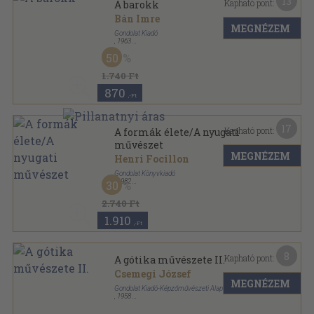
13
Kapható pont:
A barokk
Bán Imre
MEGNÉZEM
Gondolat Kiadó
,
1963
Vászon
,
181
oldal
50
Izmusok sorozat
1.740 Ft
870
,-Ft
17
Kapható pont:
A formák élete/A nyugati
művészet
MEGNÉZEM
Henri Focillon
Gondolat Könyvkiadó
,
1982
30
Vászon
,
349
oldal
2.740 Ft
1.910
,-Ft
8
Kapható pont:
A gótika művészete II.
Csemegi József
MEGNÉZEM
Gondolat Kiadó-Képzőművészeti Alap Kiadóvállalata
,
1958
Fűzött papírkötés
,
51
oldal
Művészettörténet sorozat