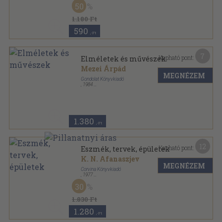
50
Művészettörténet sorozat
1.180 Ft
590
,-Ft
7
Kapható pont:
Elméletek és művészek
Mezei Árpád
MEGNÉZEM
Gondolat Könyvkiadó
,
1984
Fűzött kemény papírkötés
,
218
oldal
1.380
,-Ft
12
Kapható pont:
Eszmék, tervek, épületek
K. N. Afanaszjev
MEGNÉZEM
Corvina Könyvkiadó
,
1977
Ragasztott papírkötés
,
86
oldal
30
Művészet és elmélet sorozat
1.830 Ft
1.280
,-Ft