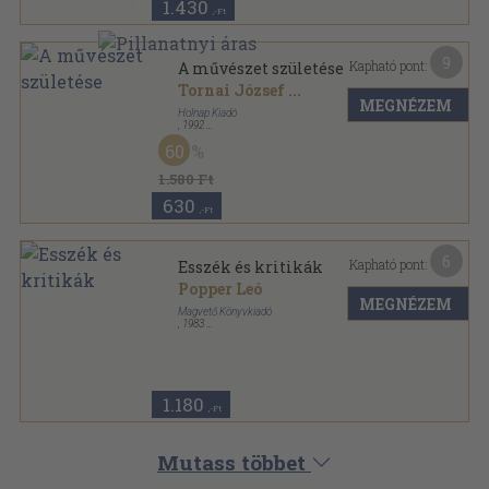
1.430
,-Ft
9
Kapható pont:
A művészet születése
Tornai József
...
MEGNÉZEM
Holnap Kiadó
,
1992
Ragasztott papírkötés
,
169
oldal
60
1.580 Ft
630
,-Ft
6
Kapható pont:
Esszék és kritikák
Popper Leó
MEGNÉZEM
Magvető Könyvkiadó
,
1983
Fűzött kemény papírkötés
,
133
oldal
1.180
,-Ft
Mutass többet