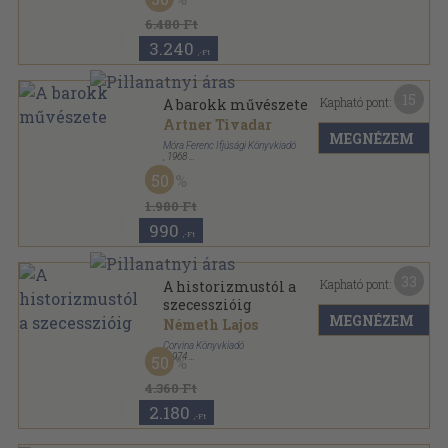
6.480 Ft
3.240
,-Ft
15
Kapható pont:
A barokk művészete
Artner Tivadar
MEGNÉZEM
Móra Ferenc Ifjúsági Könyvkiadó
,
1968
Vászon
,
129
oldal
50
1.980 Ft
990
,-Ft
33
Kapható pont:
A historizmustól a
szecesszióig
MEGNÉZEM
Németh Lajos
Corvina Könyvkiadó
,
1974
50
Vászon
,
225
oldal
A XIX. század művészete sorozat
4.360 Ft
2.180
,-Ft