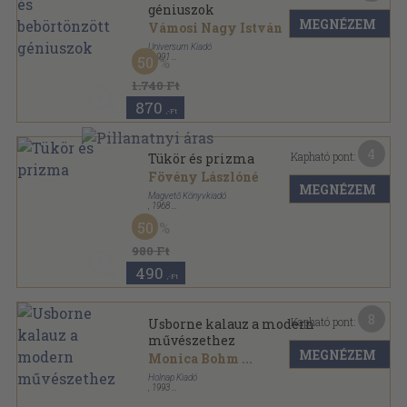
géniuszok
MEGNÉZEM
Vámosi Nagy István
Universum Kiadó
,
1991
50
Ragasztott papírkötés
,
421
oldal
1.740 Ft
870
,-Ft
4
Kapható pont:
Tükör és prizma
Fövény Lászlóné
MEGNÉZEM
Magvető Könyvkiadó
,
1968
Vászon
,
365
oldal
50
Elvek és utak sorozat
980 Ft
490
,-Ft
8
Kapható pont:
Usborne kalauz a modern
művészethez
MEGNÉZEM
Monica Bohm
...
Holnap Kiadó
,
1993
Ragasztott papírkötés
,
59
oldal