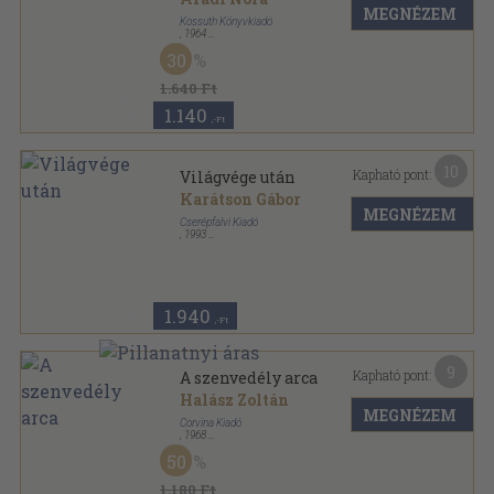
MEGNÉZEM
Kossuth Könyvkiadó
,
1964
Ragasztott papírkötés
,
227
oldal
30
Esztétikai Kiskönyvtár sorozat
1.640 Ft
1.140
,-Ft
10
Kapható pont:
Világvége után
Karátson Gábor
MEGNÉZEM
Cserépfalvi Kiadó
,
1993
Fűzött kemény papírkötés
,
243
oldal
konTEXTus könyvek sorozat
1.940
,-Ft
9
Kapható pont:
A szenvedély arca
Halász Zoltán
MEGNÉZEM
Corvina Kiadó
,
1968
Fűzött keménykötés
,
295
oldal
50
1.180 Ft