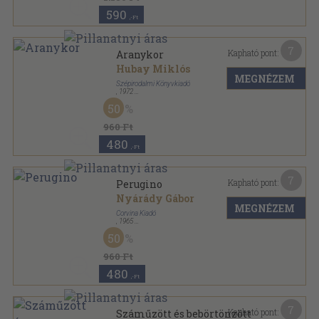
590
,-Ft
7
Kapható pont:
Aranykor
Hubay Miklós
MEGNÉZEM
Szépirodalmi Könyvkiadó
,
1972
Vászon
,
452
oldal
50
960 Ft
480
,-Ft
7
Kapható pont:
Perugino
Nyárády Gábor
MEGNÉZEM
Corvina Kiadó
,
1965
Fűzött papírkötés
,
75
oldal
50
A művészet kiskönyvtára sorozat
960 Ft
480
,-Ft
7
Kapható pont:
Száműzött és bebörtönzött