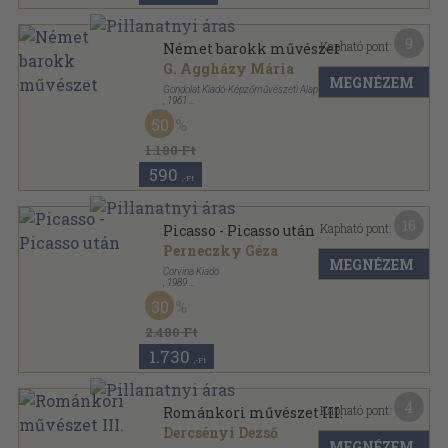
9
Kapható pont:
Német barokk művészet
G. Aggházy Mária
MEGNÉZEM
Gondolat Kiadó-Képzőművészeti Alap Kiadóvállalata
,
1961
Fűzött papírkötés
,
51
oldal
50
Művészettörténet sorozat
1.180 Ft
590
,-Ft
16
Kapható pont:
Picasso - Picasso után
Perneczky Géza
MEGNÉZEM
Corvina Kiadó
,
1989
Fűzött papírkötés
,
190
oldal
30
Pantheon sorozat
2.480 Ft
1.730
,-Ft
4
Kapható pont:
Románkori művészet III.
Dercsényi Dezső
MEGNÉZEM