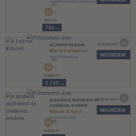
Gondolat Kiadó-Képzőművészeti Alap Kiadóvállalata
,
1962
Fűzött papírkötés
,
55
oldal
20
Művészettörténet sorozat
980 Ft
780
,-Ft
41
Kapható pont:
A Louvre kincsei
Maria Costantino
MEGNÉZEM
Hajja & Fiai Könyvkiadó
,
1998
Varrott keménykötés
,
160
oldal
50
5.480 Ft
2.740
,-Ft
21
Kapható pont:
A modern művészet és
irodalom eredete
MEGNÉZEM
Hauser Arnold
Gondolat Könyvkiadó
,
1980
50
Vászon
,
731
oldal
2.860 Ft