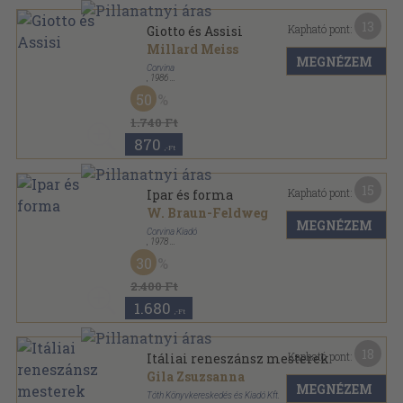
13
Kapható pont:
Giotto és Assisi
Millard Meiss
MEGNÉZEM
Corvina
,
1986
Fűzött papírkötés
,
84
oldal
50
Pantheon sorozat
1.740 Ft
870
,-Ft
15
Kapható pont:
Ipar és forma
W. Braun-Feldweg
MEGNÉZEM
Corvina Kiadó
,
1978
Ragasztott papírkötés
,
176
oldal
30
Művészet és elmélet sorozat
2.400 Ft
1.680
,-Ft
18
Kapható pont:
Itáliai reneszánsz mesterek
Gila Zsuzsanna
MEGNÉZEM
Tóth Könyvkereskedés és Kiadó Kft.