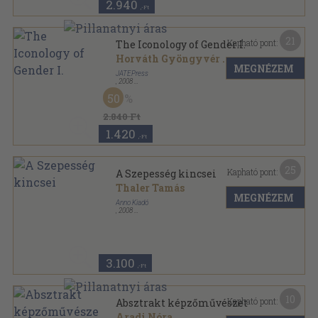
2.940
,-Ft
21
Kapható pont:
The Iconology of Gender I.
Horváth Gyöngyvér
...
MEGNÉZEM
JATEPress
,
2008
Ragasztott papírkötés
,
284
oldal
50
Papers in English & American Studies sorozat
2.840 Ft
1.420
,-Ft
25
Kapható pont:
A Szepesség kincsei
Thaler Tamás
MEGNÉZEM
Anno Kiadó
,
2008
Fűzött kemény papírkötés
,
95
oldal
3.100
,-Ft
10
Kapható pont:
Absztrakt képzőművészet
Aradi Nóra