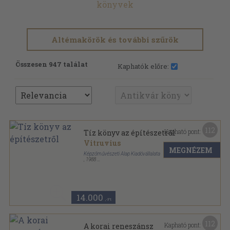
könyvek
Altémakörök és további szűrök
Összesen 947 találat
Kaphatók előre:
112
Kapható pont:
Tíz könyv az építészetről
Vitruvius
MEGNÉZEM
Képzőművészeti Alap Kiadóvállalata
,
1988
Ragasztott papírkötés
,
297
oldal
Képzőművészeti Zsebkönyvtár sorozat
14.000
,-Ft
112
Kapható pont:
A korai reneszánsz