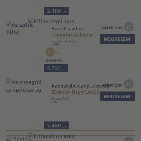
2.480
,-Ft
42
Kapható pont:
Az antik világ
Jeannine Auboyer
MEGNÉZEM
Corvina Könyvkiadó
,
1986
Fűzött keménykötés
,
308
oldal
20
A művészet története sorozat
3.490 Ft
2.790
,-Ft
37
Kapható pont:
Az anyagtól az építészetig
Moholy-Nagy László
MEGNÉZEM
Corvina Kiadó
,
1972
Vászon
,
256
oldal
7.480
,-Ft