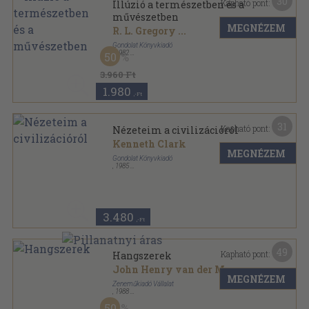
30
Kapható pont:
Illúzió a természetben és a
művészetben
MEGNÉZEM
R. L. Gregory
...
Gondolat Könyvkiadó
,
1982
50
Vászon
,
292
oldal
3.960 Ft
1.980
,-Ft
31
Kapható pont:
Nézeteim a civilizációról
Kenneth Clark
MEGNÉZEM
Gondolat Könyvkiadó
,
1985
Vászon
,
386
oldal
3.480
,-Ft
49
Kapható pont:
Hangszerek
John Henry van der Meer
MEGNÉZEM
Zeneműkiadó Vállalat
,
1988
Vászon
,
282
oldal
50