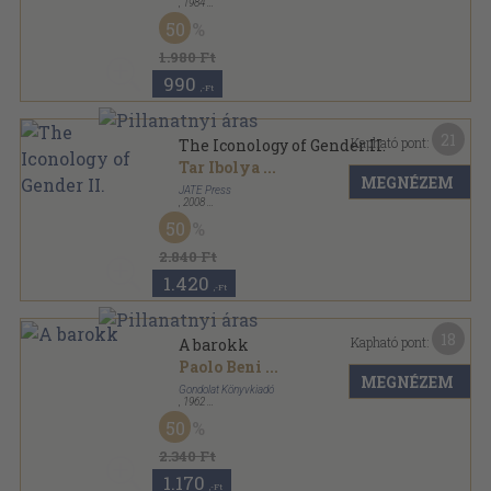
,
1984
Vászon
,
500
oldal
50
1.980 Ft
990
,-Ft
21
Kapható pont:
The Iconology of Gender II.
Tar Ibolya
...
MEGNÉZEM
JATE Press
,
2008
Ragasztott papírkötés
,
208
oldal
50
Papers in English & American Studies sorozat
2.840 Ft
1.420
,-Ft
18
Kapható pont:
A barokk
Paolo Beni
...
MEGNÉZEM
Gondolat Könyvkiadó
,
1962
Vászon
,
181
oldal
50
Izmusok sorozat
2.340 Ft
1.170
,-Ft