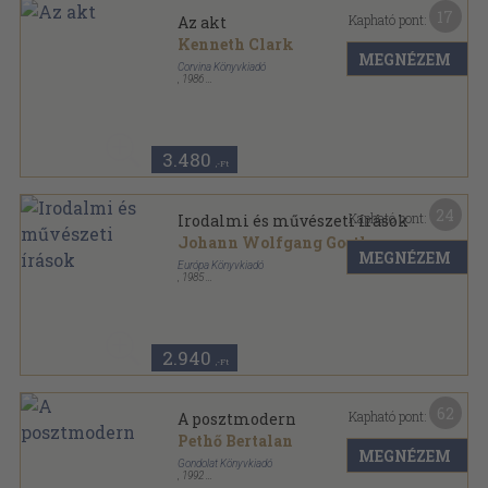
17
Kapható pont:
Az akt
Kenneth Clark
MEGNÉZEM
Corvina Könyvkiadó
,
1986
Ragasztott kemény papírkötés
,
397
oldal
3.480
,-Ft
24
Kapható pont:
Irodalmi és művészeti írások
Johann Wolfgang Goethe
MEGNÉZEM
Európa Könyvkiadó
,
1985
Vászon
,
801
oldal
Goethe válogatott művei sorozat
2.940
,-Ft
62
Kapható pont:
A posztmodern
Pethő Bertalan
MEGNÉZEM
Gondolat Könyvkiadó
,
1992
Vászon
,
445
oldal