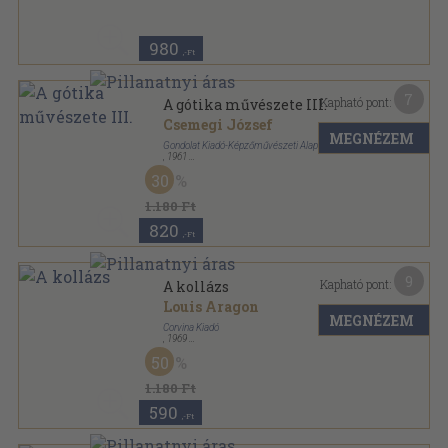
980
,-Ft
7
Kapható pont:
A gótika művészete III.
Csemegi József
MEGNÉZEM
Gondolat Kiadó-Képzőművészeti Alap Kiadóvállalata
,
1961
Fűzött papírkötés
,
48
oldal
30
Művészettörténet sorozat
1.180 Ft
820
,-Ft
9
Kapható pont:
A kollázs
Louis Aragon
MEGNÉZEM
Corvina Kiadó
,
1969
Fűzött papírkötés
,
96
oldal
50
1.180 Ft
590
,-Ft