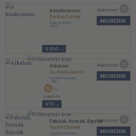
78
Kapható pont:
A biedermeier
Farkas Zoltán
MEGNÉZEM
Singer és Wolfner
,
1914
Tűzött kötés
,
136
oldal
9.800
,-Ft
15
Kapható pont:
Alkalom
Cs. Szabó László
MEGNÉZEM
Gondolat Könyvkiadó
,
1982
Vászon
,
604
oldal
50
1.940 Ft
970
,-Ft
15
Kapható pont:
Fabulák, formák, figurák
André Chastel
MEGNÉZEM
Gondolat Könyvkiadó