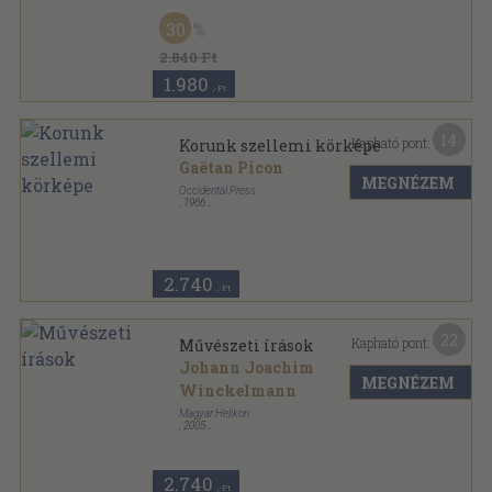
Fűzött kemény papírkötés
,
96
oldal
30
2.840 Ft
1.980
,-Ft
14
Kapható pont:
Korunk szellemi körképe
Gaëtan Picon
MEGNÉZEM
Occidental Press
,
1966
Fűzött papírkötés
,
539
oldal
2.740
,-Ft
22
Kapható pont:
Művészeti írások
Johann Joachim
MEGNÉZEM
Winckelmann
Magyar Helikon
,
2005
Vászon
,
219
oldal
2.740
,-Ft