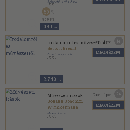
Szépirodalmi Könyvkiadó
,
1979
Vászon
,
203
oldal
50
Műhely sorozat
960 Ft
480
,-Ft
14
Kapható pont:
Irodalomról és művészetről
Bertolt Brecht
MEGNÉZEM
Kossuth Könyvkiadó
,
1970
Vászon
,
470
oldal
2.740
,-Ft
24
Kapható pont:
Művészeti írások
Johann Joachim
MEGNÉZEM
Winckelmann
Magyar Helikon
,
1978
Vászon
,
270
oldal