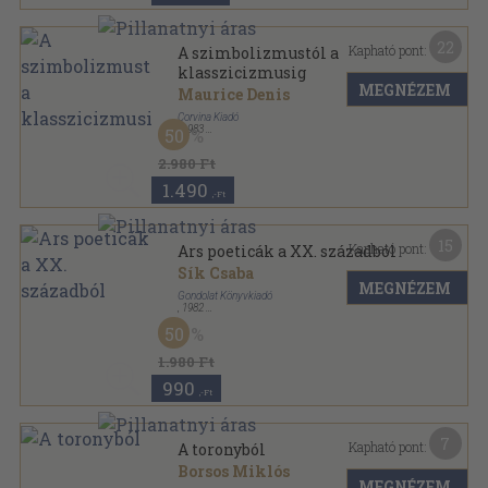
22
Kapható pont:
A szimbolizmustól a
klasszicizmusig
MEGNÉZEM
Maurice Denis
Corvina Kiadó
,
1983
50
Fűzött papírkötés
,
236
oldal
Művészet és elmélet sorozat
2.980 Ft
1.490
,-Ft
15
Kapható pont:
Ars poeticák a XX. századból
Sík Csaba
MEGNÉZEM
Gondolat Könyvkiadó
,
1982
Vászon
,
418
oldal
50
1.980 Ft
990
,-Ft
7
Kapható pont:
A toronyból
Borsos Miklós
MEGNÉZEM