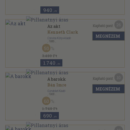
940
,-Ft
26
Kapható pont:
Az akt
Kenneth Clark
MEGNÉZEM
Corvina Könyvkiadó
,
1986
Fűzött kemény papírkötés
,
397
oldal
50
3.480 Ft
1.740
,-Ft
10
Kapható pont:
A barokk
Bán Imre
MEGNÉZEM
Gondolat Kiadó
,
1968
Vászon
,
181
oldal
60
Izmusok sorozat
1.740 Ft
690
,-Ft