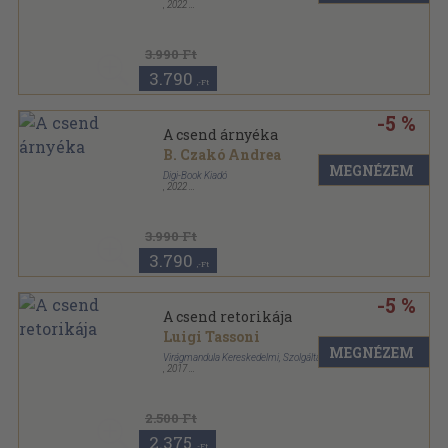
,
2022
Kartonált
,
256
oldal
3.990 Ft
3.790
,-Ft
-5 %
A csend árnyéka
B. Czakó Andrea
MEGNÉZEM
Digi-Book Kiadó
,
2022
Kartonborított, ragasztott
,
448
oldal
3.990 Ft
3.790
,-Ft
-5 %
A csend retorikája
Luigi Tassoni
MEGNÉZEM
Virágmandula Kereskedelmi, Szolgáltató és Oktatási
,
2017
Ragasztott
,
228
oldal
2.500 Ft
2.375
,-Ft