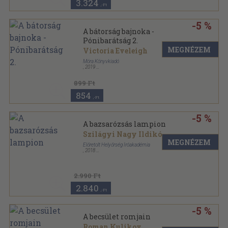
3.324
,-Ft
-5 %
A bátorság bajnoka -
Pónibarátság 2.
MEGNÉZEM
Victoria Eveleigh
Móra Könyvkiadó
,
2019
Kartonált
,
136
oldal
899 Ft
854
,-Ft
-5 %
A bazsarózsás lampion
Szilágyi Nagy Ildikó
MEGNÉZEM
Előretolt Helyőrség Íróakadémia
,
2018
Keménytáblás
,
292
oldal
2.990 Ft
2.840
,-Ft
-5 %
A becsület romjain
Roman Kulikov