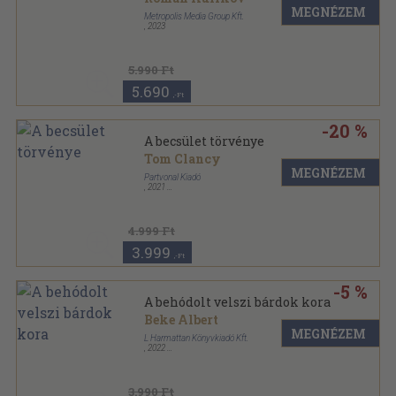
MEGNÉZEM
Metropolis Media Group Kft.
,
2023
5.990 Ft
5.690
,-Ft
-20 %
A becsület törvénye
Tom Clancy
MEGNÉZEM
Partvonal Kiadó
,
2021
Kartonált
,
500
oldal
4.999 Ft
3.999
,-Ft
-5 %
A behódolt velszi bárdok kora
Beke Albert
MEGNÉZEM
L Harmattan Könyvkiadó Kft.
,
2022
Kartonált
,
350
oldal
3.990 Ft