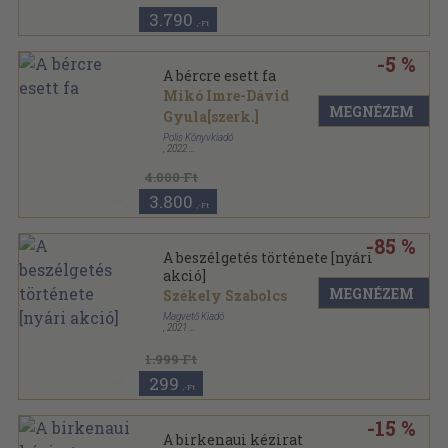
3.790
,-Ft
-5 %
A bércre esett fa
Mikó Imre-Dávid
MEGNÉZEM
Gyula[szerk.]
Polis Könyvkiadó
,
2022
,
412
oldal
4.000 Ft
3.800
,-Ft
-85 %
A beszélgetés története [nyári
akció]
MEGNÉZEM
Székely Szabolcs
Magvető Kiadó
,
2021
Keménytáblás
,
80
oldal
1.999 Ft
299
,-Ft
-15 %
A birkenaui kézirat