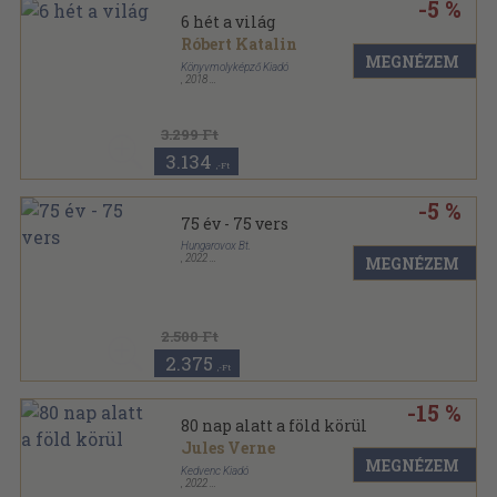
-5 %
6 hét a világ
Róbert Katalin
MEGNÉZEM
Könyvmolyképző Kiadó
,
2018
Kartonált
,
328
oldal
3.299 Ft
3.134
,-Ft
-5 %
75 év - 75 vers
Hungarovox Bt.
,
2022
MEGNÉZEM
,
168
oldal
2.500 Ft
2.375
,-Ft
-15 %
80 nap alatt a föld körül
Jules Verne
MEGNÉZEM
Kedvenc Kiadó
,
2022
Kartonált
,
238
oldal