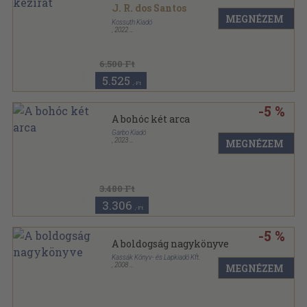
J. R. dos Santos
MEGNÉZEM
Kossuth Kiadó
,
2022
Keménytáblás
,
448
oldal
6.500 Ft
5.525
,-Ft
-5 %
A bohóc két arca
Garbo Kiadó
,
2023
MEGNÉZEM
Kartonált
,
290
oldal
3.480 Ft
3.306
,-Ft
-5 %
A boldogság nagykönyve
Kassák Könyv- és Lapkiadó Kft.
,
2008
MEGNÉZEM
Keménytáblás
,
260
oldal