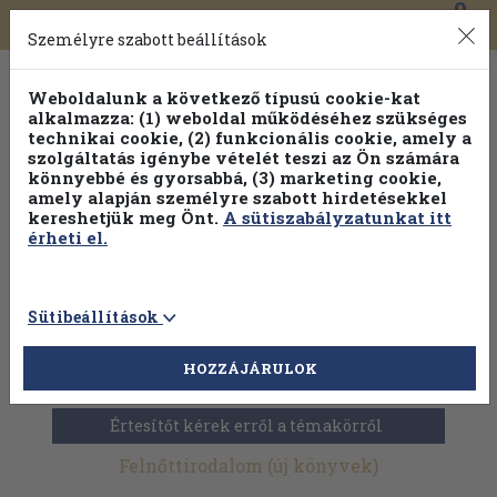
0
Toggle
Főmenü
Könyveink
navigation
Személyre szabott beállítások
Weboldalunk a következő típusú cookie-kat
alkalmazza: (1) weboldal működéséhez szükséges
technikai cookie, (2) funkcionális cookie, amely a
szolgáltatás igénybe vételét teszi az Ön számára
könnyebbé és gyorsabbá, (3) marketing cookie,
Válogasson több mint 1.000.000 kiadványunk közül
10-
amely alapján személyre szabott hirdetésekkel
100% kedvezménnyel!
kereshetjük meg Önt.
A sütiszabályzatunkat itt
érheti el.
Sütibeállítások
HOZZÁJÁRULOK
Új könyvek
>
Szépirodalom
>
Felnőttirodalom
Értesítőt kérek erről a témakörről
Felnőttirodalom (új könyvek)