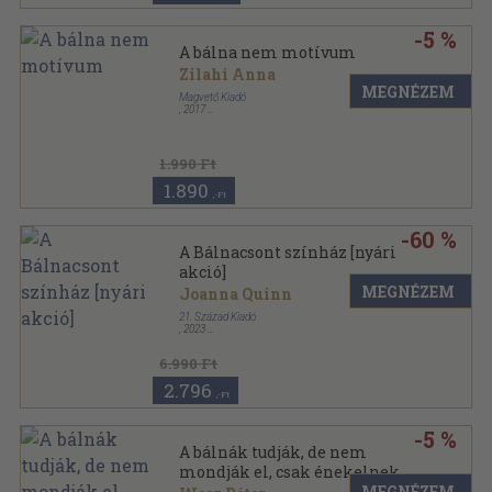
-5 %
A bálna nem motívum
Zilahi Anna
MEGNÉZEM
Magvető Kiadó
,
2017
Keménytáblás
,
60
oldal
1.990 Ft
1.890
,-Ft
-60 %
A Bálnacsont színház [nyári
akció]
MEGNÉZEM
Joanna Quinn
21. Század Kiadó
,
2023
Keménytáblás
6.990 Ft
2.796
,-Ft
-5 %
A bálnák tudják, de nem
mondják el, csak énekelnek
MEGNÉZEM