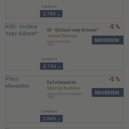
3.999 Ft
3.799
,-Ft
-5 %
55 - Gyilkos vagy áldozat?
James Delargy
MEGNÉZEM
Maxim Könyvkiadó
,
2019
Ragasztott
,
400
oldal
4.999 Ft
4.749
,-Ft
-5 %
5x3 elbeszélés
Szovay Barbara
MEGNÉZEM
Papirusz Book Könyvkiadó Kft.
,
2022
Keménytáblás
,
108
oldal
2.999 Ft
2.849
,-Ft