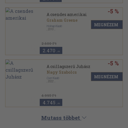
-5 %
A csendes amerikai
Graham Greene
MEGNÉZEM
Holnap Kiadó
,
2010
Cérnafűzött, keménytáblás
2.600 Ft
2.470
,-Ft
-5 %
A csillagszerű Juhász
Nagy Szabolcs
MEGNÉZEM
Cser Kiadó
,
2022
Keménytáblás
,
172
oldal
4.995 Ft
4.745
,-Ft
Mutass többet