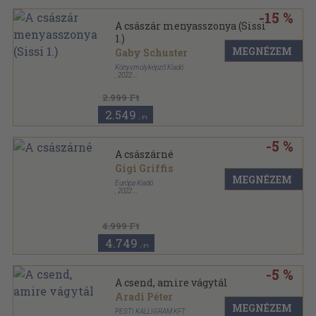
-15 %
A császár menyasszonya (Sissi
1.)
MEGNÉZEM
Gaby Schuster
Könyvmolyképző Kiadó
,
2022
Kartonált
,
272
oldal
2.999 Ft
2.549
,-Ft
-5 %
A császárné
Gigi Griffis
MEGNÉZEM
Európa Kiadó
,
2022
Keménytáblás
,
256
oldal
4.999 Ft
4.749
,-Ft
-5 %
A csend, amire vágytál
Aradi Péter
MEGNÉZEM
PESTI KALLIGRAM KFT