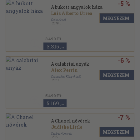
-5 %
A bukott angyalok háza
Luis Alberto Urrea
MEGNÉZEM
Gabo Kiadó
,
2019
Keménytáblás
,
336
oldal
3.490 Ft
3.315
,-Ft
-6 %
A calabriai anyák
Alex Perrin
MEGNÉZEM
Cartaphilus Könyvkiadó
,
2023
Kartonált
,
408
oldal
5.499 Ft
5.169
,-Ft
-7 %
A Chanel nővérek
Judithe Little
MEGNÉZEM
Central Könyvek
,
2021