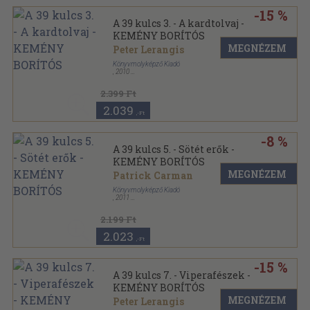
-15 %
A 39 kulcs 3. - A kardtolvaj -
KEMÉNY BORÍTÓS
MEGNÉZEM
Peter Lerangis
Könyvmolyképző Kiadó
,
2010
Keménytáblás
,
160
oldal
2.399 Ft
2.039
,-Ft
-8 %
A 39 kulcs 5. - Sötét erők -
KEMÉNY BORÍTÓS
MEGNÉZEM
Patrick Carman
Könyvmolyképző Kiadó
,
2011
Keménytáblás
2.199 Ft
2.023
,-Ft
-15 %
A 39 kulcs 7. - Viperafészek -
KEMÉNY BORÍTÓS
MEGNÉZEM
Peter Lerangis