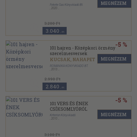
MEGNÉZEM
Fekete Sas Könyvkiadó Bt.
,
2020
Kartonborított, ragasztott
,
286
oldal
3.200 Ft
3.040
,-Ft
-5 %
101 hajren - Középkori örmény
szerelmesversek
MEGNÉZEM
KUCSAK, NAHAPET
ROMANIKA KÖNYVKIADÓ BT.
,
2013
Cérnafűzött, keménytáblás
,
104
oldal
2.990 Ft
2.840
,-Ft
-5 %
101 VERS ÉS ÉNEK
CSÍKSOMLYÓRÓL
MEGNÉZEM
Kriterion Könyvkiadó
,
2010
Kartonált
,
192
oldal
3.100 Ft