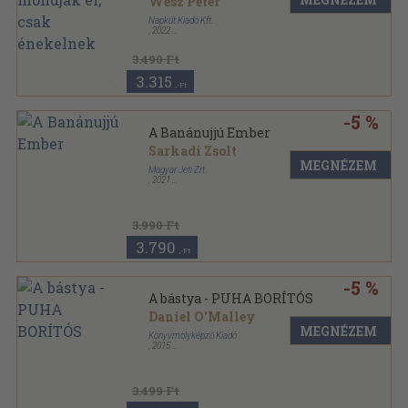
Wesz Péter
Napkút Kiadó Kft.
,
2022
Keménytáblás
,
256
oldal
3.490 Ft
3.315
,-Ft
-5 %
A Banánujjú Ember
Sarkadi Zsolt
MEGNÉZEM
Magyar Jeti Zrt.
,
2021
Ragasztott
,
256
oldal
3.990 Ft
3.790
,-Ft
-5 %
A bástya - PUHA BORÍTÓS
Daniel O'Malley
MEGNÉZEM
Könyvmolyképző Kiadó
,
2015
Kartonált
3.499 Ft