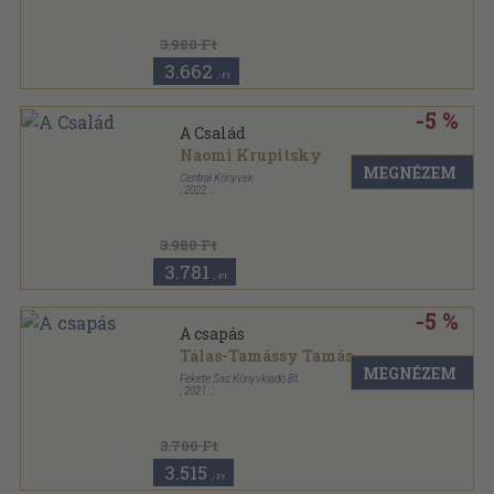
Kartonált
,
436
oldal
3.980 Ft
3.662
,-Ft
-5 %
A Család
Naomi Krupitsky
MEGNÉZEM
Central Könyvek
,
2022
Kartonált
,
376
oldal
3.980 Ft
3.781
,-Ft
-5 %
A csapás
Tálas-Tamássy Tamás
MEGNÉZEM
Fekete Sas Könyvkiadó Bt.
,
2021
Kartonborított, ragasztott
,
296
oldal
3.700 Ft
3.515
,-Ft