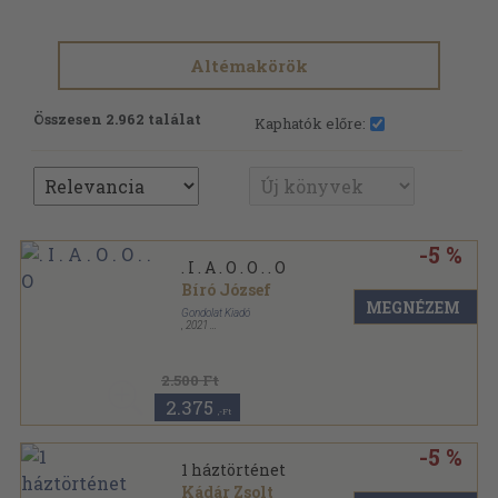
Altémakörök
Összesen 2.962 találat
Kaphatók előre:
-5 %
. I . A . O . O . . O
Bíró József
MEGNÉZEM
Gondolat Kiadó
,
2021
Kartonált
,
60
oldal
2.500 Ft
2.375
,-Ft
-5 %
1 háztörténet
Kádár Zsolt