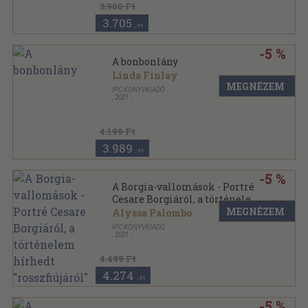
3.900 Ft
3.705
,-Ft
-5 %
A bonbonlány
Linda Finlay
MEGNÉZEM
IPC KÖNYVKIADÓ
,
2021
Fűzött
,
352
oldal
4.199 Ft
3.989
,-Ft
-5 %
A Borgia-vallomások - Portré
Cesare Borgiáról, a történelem
hírhedt "rosszfiújáról"
MEGNÉZEM
Alyssa Palombo
IPC KÖNYVKIADÓ
,
2021
Fűzött
,
528
oldal
4.499 Ft
4.274
,-Ft
-5 %