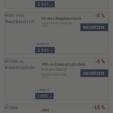
2.945
,-Ft
-5 %
101 vers Nagykárolyról
SC EDITURA KRITERION SRL
,
2019
MEGNÉZEM
Keménytáblás
,
156
oldal
3.100 Ft
2.945
,-Ft
-5 %
1956-os drámatriptichon
Kovács Dániel
MEGNÉZEM
Geobook Hungary Kiadó
,
2017
1.995 Ft
1.895
,-Ft
-15 %
1984