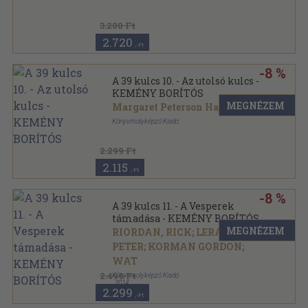
3.200 Ft
2.720
,-Ft
-8 %
A 39 kulcs 10. - Az utolsó kulcs -
KEMÉNY BORÍTÓS
MEGNÉZEM
Margaret Peterson Haddix
Könyvmolyképző Kiadó
Kartonált
2.299 Ft
2.115
,-Ft
-8 %
A 39 kulcs 11. - A Vesperek
támadása - KEMÉNY BORÍTÓS
MEGNÉZEM
RIORDAN, RICK; LERANGIS,
PETER; KORMAN GORDON;
WAT
2.499 Ft
Könyvmolyképző Kiadó
,
2014
2.299
Keménytáblás
,-Ft