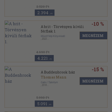
2.520 Ft
2.394
,-Ft
-10 %
A brit - Törvényen kívüli
férfiak 1.
MEGNÉZEM
Művelt Nép Könyvkiadó
,
2022
Kartonált
,
400
oldal
4.690 Ft
4.221
,-Ft
-15 %
A Buddenbrook ház
Thomas Mann
MEGNÉZEM
Gabo / Talentum
,
2016
,
684
oldal
5.990 Ft
5.091
,-Ft