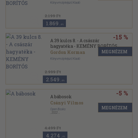
Könyvmolyképző Kiadó
Keménytáblás
2.199 Ft
1.869
,-Ft
-15 %
A 39 kulcs 8. - A császár
hagyatéka - KEMÉNY BORÍTÓS
MEGNÉZEM
Gordon Korman
Könyvmolyképző Kiadó
Keménytáblás
2.999 Ft
2.549
,-Ft
-5 %
A bábosok
Csányi Vilmos
MEGNÉZEM
Open Books
,
2022
Keménytáblás
,
348
oldal
4.499 Ft
4.274
,-Ft