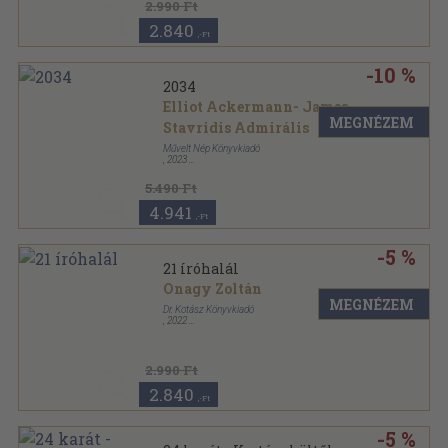
2.990 Ft
2.840
,-Ft
-10 %
2034
Elliot Ackermann- James
MEGNÉZEM
Stavridis Admirális
Művelt Nép Könyvkiadó
,
2023
Kartonált
,
400
oldal
5.490 Ft
4.941
,-Ft
-5 %
21 íróhalál
Onagy Zoltán
MEGNÉZEM
Dr. Kotász Könyvkiadó
,
2022
Kartonált
,
218
oldal
2.990 Ft
2.840
,-Ft
-5 %