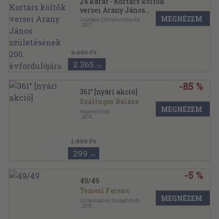
24 karát - Kortárs költők
versei Arany János
születésének 200.
MEGNÉZEM
Országos Széchényi Könyvtár
,
2017
évfordulójára
2.490 Ft
2.365
,-Ft
-85 %
361° [nyári akció]
Szálinger Balázs
MEGNÉZEM
Magvető Kiadó
,
2018
Keménytáblás
,
80
oldal
1.999 Ft
299
,-Ft
-5 %
49/49
Temesi Ferenc
MEGNÉZEM
Scolar Kiadó és Szolgáltató Bt.
,
2018
Keménytáblás
,
432
oldal