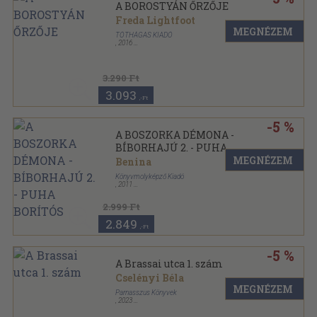
A BOROSTYÁN ŐRZŐJE
Freda Lightfoot
MEGNÉZEM
TÓTHÁGAS KIADÓ
,
2016
Kartonált
3.290 Ft
3.093
,-Ft
-5 %
A BOSZORKA DÉMONA -
BÍBORHAJÚ 2. - PUHA
BORÍTÓS
MEGNÉZEM
Benina
Könyvmolyképző Kiadó
,
2011
Kartonált
2.999 Ft
2.849
,-Ft
-5 %
A Brassai utca 1. szám
Cselényi Béla
MEGNÉZEM
Parnasszus Könyvek
,
2023
Kartonált
,
246
oldal