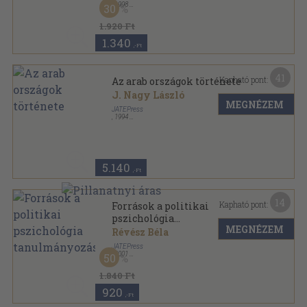
,
1998
30
Ragasztott papírkötés
,
197
oldal
1.920 Ft
1.340
,-Ft
41
Kapható pont:
Az arab országok története
J. Nagy László
MEGNÉZEM
JATEPress
,
1994
Ragasztott papírkötés
,
118
oldal
5.140
,-Ft
14
Kapható pont:
Források a politikai
pszichológia
MEGNÉZEM
tanulmányozásához
Révész Béla
JATEPress
,
2001
50
Ragasztott papírkötés
,
231
oldal
1.840 Ft
920
,-Ft