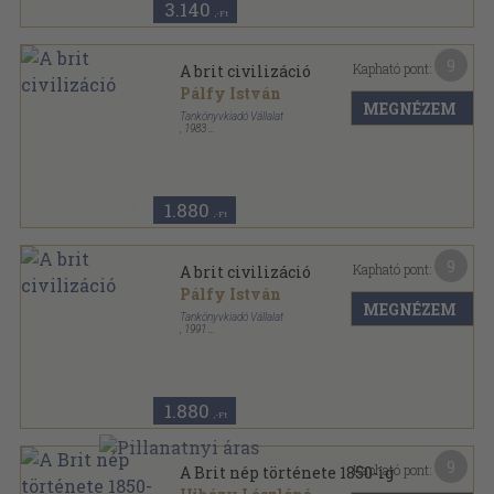
3.140
,-Ft
9
Kapható pont:
A brit civilizáció
Pálfy István
MEGNÉZEM
Tankönyvkiadó Vállalat
,
1983
Ragasztott papírkötés
,
196
oldal
1.880
,-Ft
9
Kapható pont:
A brit civilizáció
Pálfy István
MEGNÉZEM
Tankönyvkiadó Vállalat
,
1991
Ragasztott papírkötés
,
196
oldal
1.880
,-Ft
9
Kapható pont:
A Brit nép története 1850-ig