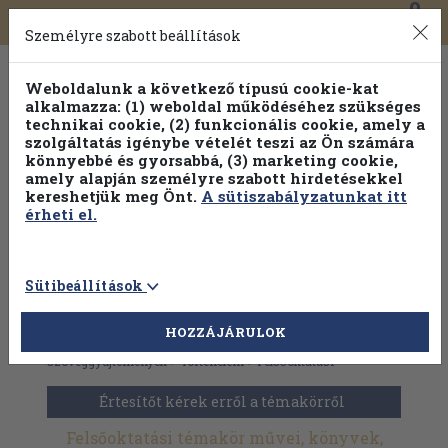
0
Toggle
Főmenü
Könyveink
navigation
Személyre szabott beállítások
Weboldalunk a következő típusú cookie-kat
alkalmazza: (1) weboldal működéséhez szükséges
technikai cookie, (2) funkcionális cookie, amely a
szolgáltatás igénybe vételét teszi az Ön számára
könnyebbé és gyorsabbá, (3) marketing cookie,
amely alapján személyre szabott hirdetésekkel
kereshetjük meg Önt.
A sütiszabályzatunkat itt
érheti el.
Sütibeállítások
HOZZÁJÁRULOK
Antikvár könyvek
>
Tankönyvek, jegyzetek,
szöveggyűjtemények
>
Történelem
>
Felsőoktatási
Értesítőt kérek erről a témakörről
Felsőoktatási témakör művei, könyvek,