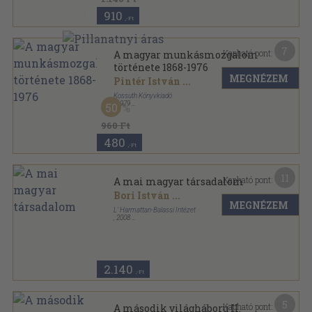
910
,-Ft
7
Kapható pont:
A magyar munkásmozgalom
története 1868-1976
MEGNÉZEM
Pintér István
...
Kossuth Könyvkiadó
,
1979
50
Ragasztott papírkötés
,
277
oldal
960 Ft
480
,-Ft
11
Kapható pont:
A mai magyar társadalom
Bori István
...
MEGNÉZEM
L' Harmattan-Balassi Intézet
,
2008
Ragasztott papírkötés
,
216
oldal
2.140
,-Ft
5
Kapható pont:
A második világháboru II.