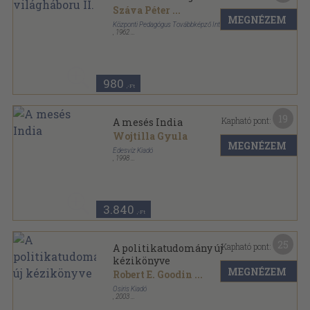
Száva Péter
...
MEGNÉZEM
Központi Pedagógus Továbbképző Intézet
,
1962
Tűzött kötés
,
64
oldal
Történelem tanároknak sorozat
980
,-Ft
19
Kapható pont:
A mesés India
Wojtilla Gyula
MEGNÉZEM
Édesvíz Kiadó
,
1998
Ragasztott papírkötés
,
254
oldal
3.840
,-Ft
25
Kapható pont:
A politikatudomány új
kézikönyve
MEGNÉZEM
Robert E. Goodin
...
Osiris Kiadó
,
2003
Fűzött kemény papírkötés
,
808
oldal