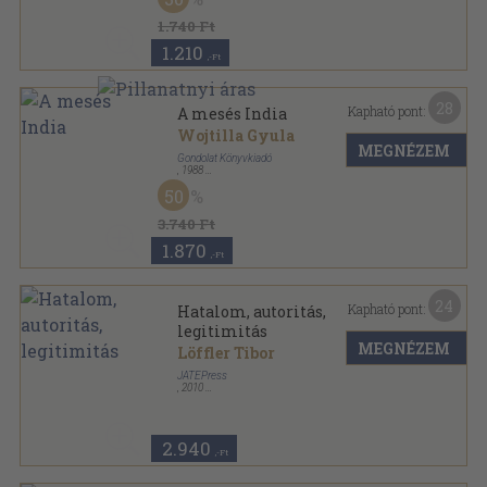
1.740 Ft
1.210
,-Ft
28
Kapható pont:
A mesés India
Wojtilla Gyula
MEGNÉZEM
Gondolat Könyvkiadó
,
1988
Ragasztott papírkötés
,
277
oldal
50
3.740 Ft
1.870
,-Ft
24
Kapható pont:
Hatalom, autoritás,
legitimitás
MEGNÉZEM
Löffler Tibor
JATEPress
,
2010
Ragasztott papírkötés
,
266
oldal
2.940
,-Ft