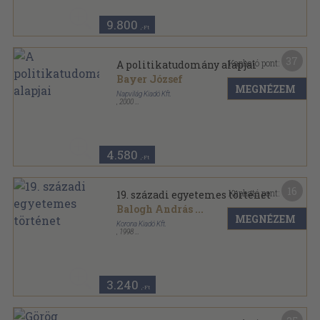
Osiris tankönyvek sorozat
9.800
,-Ft
37
Kapható pont:
A politikatudomány alapjai
Bayer József
MEGNÉZEM
Napvilág Kiadó Kft.
,
2000
Ragasztott papírkötés
,
431
oldal
4.580
,-Ft
16
Kapható pont:
19. századi egyetemes történet
Balogh András
...
MEGNÉZEM
Korona Kiadó Kft.
,
1998
Fűzött kemény papírkötés
,
526
oldal
3.240
,-Ft