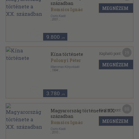
században
MEGNÉZEM
Romsics Ignác
Osiris Kiadó
,
2001
Fűzött kemény papírkötés
,
668
oldal
Osiris tankönyvek sorozat
9.800
,-Ft
19
Kapható pont:
Kína története
Polonyi Péter
MEGNÉZEM
Maecenas Könyvkiadó
,
1994
Fűzött kemény papírkötés
,
317
oldal
Maecenas Történelem Könyvek sorozat
3.780
,-Ft
88
Kapható pont:
Magyarország története a XX.
században
MEGNÉZEM
Romsics Ignác
Osiris Kiadó
,
2010
Fűzött kemény papírkötés
,
688
oldal