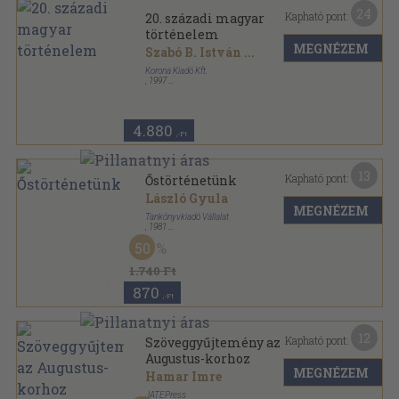
24
Kapható pont:
20. századi magyar
történelem
MEGNÉZEM
Szabó B. István
...
Korona Kiadó Kft.
,
1997
Ragasztott papírkötés
,
460
oldal
4.880
,-Ft
13
Kapható pont:
Őstörténetünk
László Gyula
MEGNÉZEM
Tankönyvkiadó Vállalat
,
1981
Ragasztott papírkötés
,
173
oldal
50
1.740 Ft
870
,-Ft
12
Kapható pont:
Szöveggyűjtemény az
Augustus-korhoz
MEGNÉZEM
Hamar Imre
JATEPress