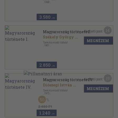
,
1998
Fűzött kemény papírkötés
,
316
oldal
Osiris tankönyvek sorozat
3.580
,-Ft
14
Kapható pont:
Magyarország története I.
Székely György
...
MEGNÉZEM
Tankönyvkiadó Vállalat
,
1961
Vászon
,
458
oldal
Magyarország története sorozat
2.850
,-Ft
19
Kapható pont:
Magyarország története IV.
Diószegi István
...
MEGNÉZEM
Tankönyvkiadó Vállalat
,
1975
Vászon
,
663
oldal
50
Magyarország története sorozat
2.480 Ft
1.240
,-Ft