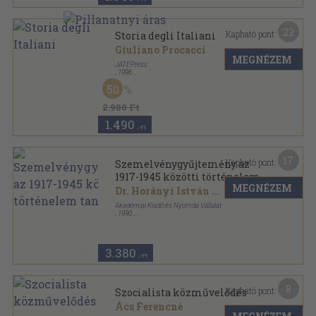
22
Kapható pont:
Storia degli Italiani
Giuliano Procacci
MEGNÉZEM
JATEPress
,
1996
Ragasztott papírkötés
,
188
oldal
50
2.980 Ft
1.490
,-Ft
17
Kapható pont:
Szemelvénygyűjtemény az
1917-1945 közötti történelem
MEGNÉZEM
tanításához
Dr. Horányi István
...
Akadémiai Kiadó és Nyomda Vállalat
,
1990
Ragasztott papírkötés
,
386
oldal
3.380
,-Ft
8
Kapható pont:
Szocialista közművelődés
Ács Ferencné