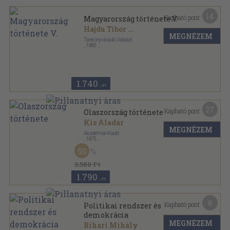
14
Kapható pont:
Magyarország története V.
Hajdu Tibor
...
MEGNÉZEM
Tankönyvkiadó Vállalat
,
1980
Fűzött keménykötés
,
303
oldal
Magyarország története sorozat
1.740
,-Ft
27
Kapható pont:
Olaszország története
Kis Aladár
MEGNÉZEM
Akadémiai Kiadó
,
1975
Vászon
,
322
oldal
50
3.580 Ft
1.790
,-Ft
8
Kapható pont:
Politikai rendszer és
demokrácia
MEGNÉZEM
Bihari Mihály