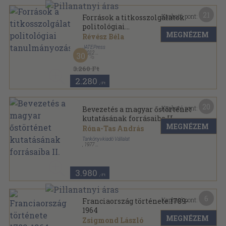
21
Kapható pont:
Források a titkosszolgálatok
politológiai
MEGNÉZEM
tanulmányozásához
Révész Béla
JATEPress
,
2012
30
Ragasztott papírkötés
,
276
oldal
3.260 Ft
2.280
,-Ft
20
Kapható pont:
Bevezetés a magyar őstörténet
kutatásának forrásaiba II.
MEGNÉZEM
Róna-Tas András
Tankönyvkiadó Vállalat
,
1977
Ragasztott papírkötés
,
327
oldal
3.980
,-Ft
6
Kapható pont:
Franciaország története 1789-
1964
MEGNÉZEM
Zsigmond László