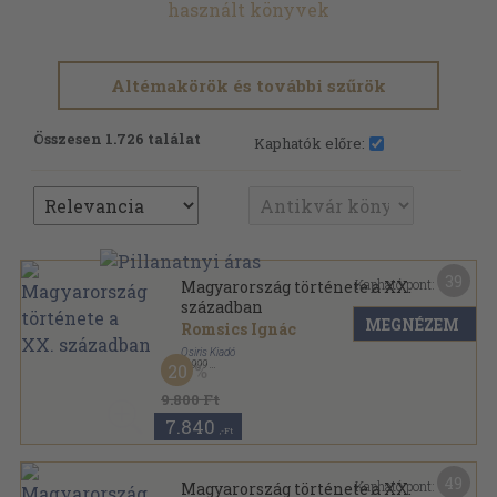
használt könyvek
Altémakörök és további szűrök
Összesen 1.726 találat
Kaphatók előre:
39
Kapható pont:
Magyarország története a XX.
században
MEGNÉZEM
Romsics Ignác
Osiris Kiadó
,
1999
20
Fűzött kemény papírkötés
,
662
oldal
Osiris tankönyvek sorozat
9.800 Ft
7.840
,-Ft
49
Kapható pont:
Magyarország története a XX.