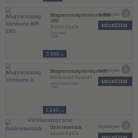
18
Kapható pont:
Magyarország története 895-
1301
MEGNÉZEM
Kristó Gyula
Osiris Kiadó
,
2006
Fűzött kemény papírkötés
,
316
oldal
Osiris tankönyvek sorozat
3.580
,-Ft
6
Kapható pont:
Magyarország története II.
Heckenast Gusztáv
...
MEGNÉZEM
Tankönyvkiadó Vállalat
,
1962
Vászon
,
661
oldal
1.240
,-Ft
11
Kapható pont:
Őstörténetünk
László Gyula
MEGNÉZEM