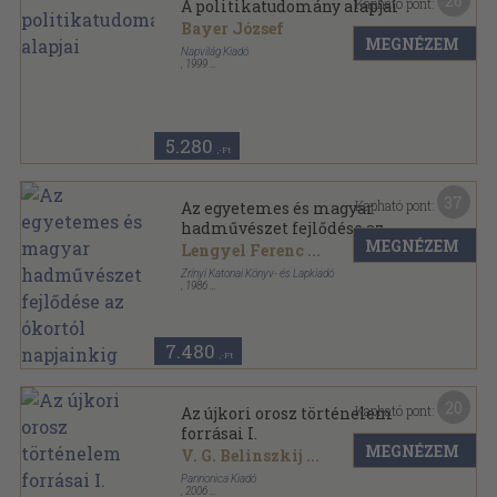
26
Kapható pont:
A politikatudomány alapjai
Bayer József
MEGNÉZEM
Napvilág Kiadó
,
1999
Ragasztott papírkötés
,
431
oldal
5.280
,-Ft
37
Kapható pont:
Az egyetemes és magyar
hadművészet fejlődése az
MEGNÉZEM
ókortól napjainkig
Lengyel Ferenc
...
Zrínyi Katonai Könyv- és Lapkiadó
,
1986
Fűzött kemény papírkötés
,
415
oldal
7.480
,-Ft
20
Kapható pont:
Az újkori orosz történelem
forrásai I.
MEGNÉZEM
V. G. Belinszkij
...
Pannonica Kiadó
,
2006