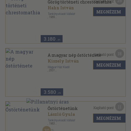
25
Kapható pont:
Görög történeti chrestomathia
Hahn István
MEGNÉZEM
Tankönyvkiadó Vállalat
,
1989
Ragasztott papírkötés
,
291
oldal
Ókori történeti chrestomathia sorozat
3.180
,-Ft
18
Kapható pont:
A magyar nép őstörténete
Kiszely István
MEGNÉZEM
Magyar Ház Kiadó
,
2001
Ragasztott papírkötés
,
290
oldal
3.580
,-Ft
11
Kapható pont:
Őstörténetünk
László Gyula
MEGNÉZEM
Tankönyvkiadó Vállalat
,
1983
Ragasztott papírkötés
,
173
oldal
30