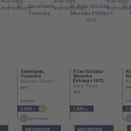
Szerelmem,
Film-Színház-
Ko
Viszockij
Muzsika
Na
Pier Paolo Pasolini...
Évkönyv 1972.
Marina Vlady
Ko
Déry Tibor...
2006
199
1972
3.600 Ft
1.
20
2.880
1.840
1.
,-Ft
,-Ft
23
1
pont kapható
MEGNÉZEM
MEGNÉZEM