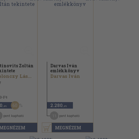
tinovits Zoltán
Darvas Iván
kintete
emlékkönyv
Ablonczy László
Darvas Iván
7
0 Ft
60
0
2.280
,-Ft
,-Ft
11
pont kapható
pont kapható
MEGNÉZEM
MEGNÉZEM