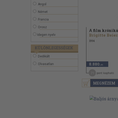
Angol
Német
Francia
Orosz
A film króniká
Brigitte Beier.
Idegen nyelv
1994
KÜLÖNLEGESSÉGEK
Dedikált
8.880
Olvasatlan
,-Ft
71
pont kapható
MEGNÉZEM