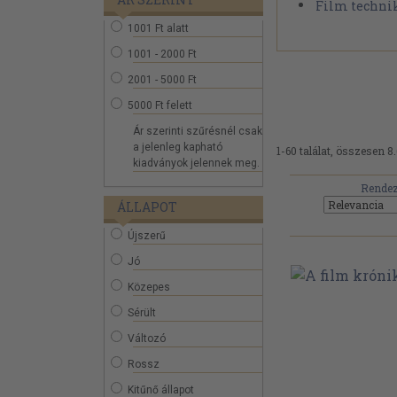
Film techni
1001 Ft alatt
1001 - 2000 Ft
2001 - 5000 Ft
5000 Ft felett
Ár szerinti szűrésnél csak
a jelenleg kapható
1-60 találat, összesen 8
kiadványok jelennek meg.
Rendez
ÁLLAPOT
Újszerű
Jó
Közepes
Sérült
Változó
Rossz
Kitűnő állapot