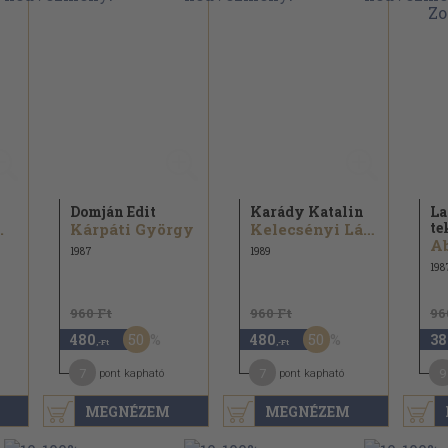
Domján Edit
Karády Katalin
La
te
.
Kárpáti György
Kelecsényi László
1987
1989
198
960 Ft
960 Ft
96
50
50
480
480
38
,-Ft
,-Ft
7
7
9
pont kapható
pont kapható
MEGNÉZEM
MEGNÉZEM