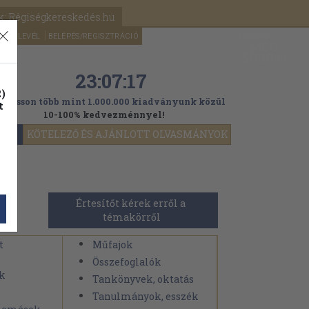
k: Régiségkereskedés.hu
A kosaram
HÍRLEVÉL
BELÉPÉS/REGISZTRÁCIÓ
MÉG
0
5000
Ft
23:07:15
)
ogasson több mint 1.000.000 kiadványunk közül
t
10-100% kedvezménnyel!
YOK
KÖTELEZŐ ÉS AJÁNLOTT OLVASMÁNYOK
Értesítőt kérek erről a 
témakörről
t
Műfajok
Összefoglalók
k
Tankönyvek, oktatás
Tanulmányok, esszék