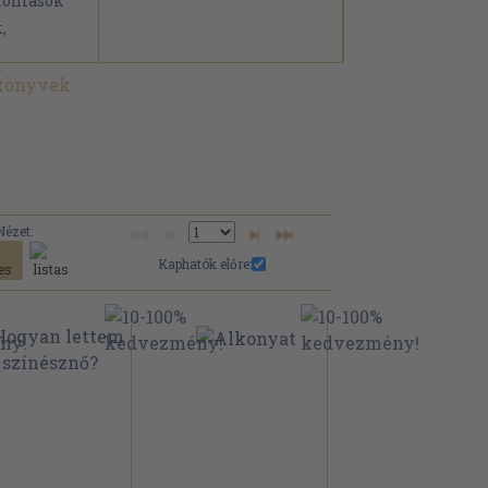
llomások
,
 könyvek
Nézet:
Kaphatók előre: