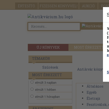
ÉRTESÍTŐ
FIZESSEN
KÖNYVVEL!
AUKCIÓ
PON
W
(
f
t
m
ÚJ KÖNYVEK
MOST ÉRKEZETT
h
s
TÉMAKÖR
Szűrések
Antikvár könyvek
S
MOST ÉRKEZETT
elmúlt 3 napban
Általános
elmúlt 1 hétben
Egyéb
elmúlt 1 hónapban
Életrajz
Fesztiválok, 
ÁR SZERINT