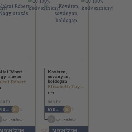
ltai Róbert -
Kövéren,
gy utazás
soványan,
boldogan
ltai Róbert
Elizabeth Taylor
4
1989
700 Ft
960 Ft
30
30
190
670
,-Ft
,-Ft
1
6
pont kapható
pont kapható
MEGNÉZEM
MEGNÉZEM