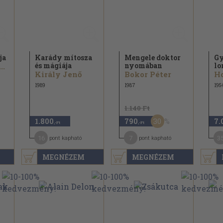
ja
Karády mítosza
Mengele doktor
Gy
és mágiája
nyomában
lo
..
Király Jenő
Bokor Péter
1989
1987
195
1.140 Ft
30
1.800
790
7.
,-Ft
,-Ft
16
7
3
pont kapható
pont kapható
MEGNÉZEM
MEGNÉZEM