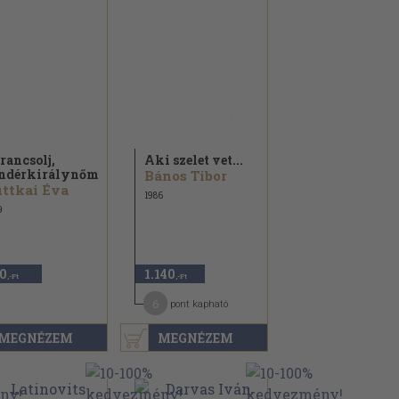
rancsolj,
Aki szelet vet...
ndérkirálynőm!
Bános Tibor
ttkai Éva
1986
9
0
1.140
,-Ft
,-Ft
6
pont kapható
MEGNÉZEM
MEGNÉZEM