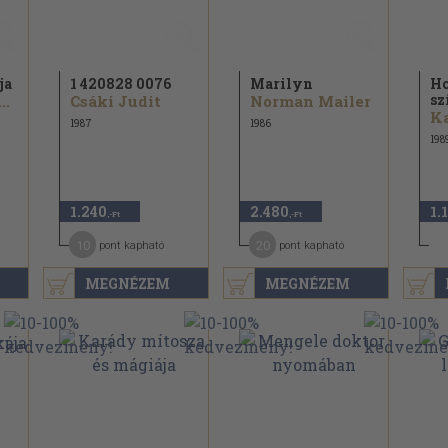
ja
1 420828 0076
Marilyn
Ho
sz
..
Csáki Judit
Norman Mailer
1987
1986
198
1.240
2.480
1.
,-Ft
,-Ft
10
20
pont kapható
pont kapható
MEGNÉZEM
MEGNÉZEM