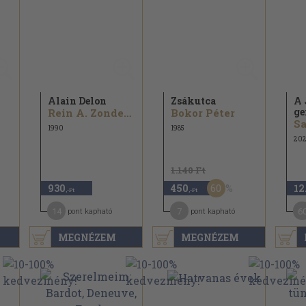
Alain Delon
Zsákutca
A 
ge
Rein A. Zondergeld
Bokor Péter
Sa
1990
1985
20
1.140 Ft
60
930
450
12
,-Ft
,-Ft
14
7
6
pont kapható
pont kapható
MEGNÉZEM
MEGNÉZEM