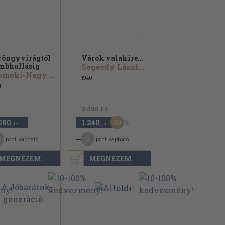
öngyvirágtól
Várok valakire...
mbhullásig
Segesdy László...
Homoki-Nagy István
1940
4
2.480 Ft
50
080
1.240
,-Ft
,-Ft
5
6
pont kapható
pont kapható
MEGNÉZEM
MEGNÉZEM