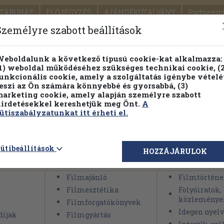
TÁRUHÁZ
ELŐJEGYZÉS
AJÁNDÉKUTALVÁNY
Partnerün
SZÁLLÍTÁS
SEGÍTSÉG
Személyre szabott beállítások
Részletes kereső
Témaköri fa
eboldalunk a következő típusú cookie-kat alkalmazza:
1) weboldal működéséhez szükséges technikai cookie, (2
Vál
unkcionális cookie, amely a szolgáltatás igénybe vételé
eszi az Ön számára könnyebbé és gyorsabbá, (3)
arketing cookie, amely alapján személyre szabott
PILLANATNYI ÁRAINK
FENNTARTHATÓ OLVASMÁN
irdetésekkel kereshetjük meg Önt.
A
ütiszabályzatunkat itt érheti el.
>
Művészetek
>
Film
ütibeállítások
HOZZÁJÁRULOK
Filmajánló
Filmtörténe
Filmesztétika
Folyóiratok,
közleménye
Filmforgatókönyvek
Idegen nyelv
díjak
Filmgyártás