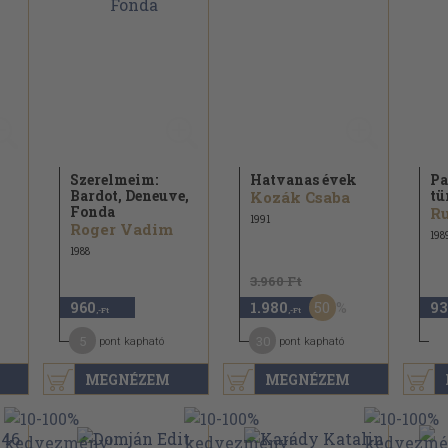
Szerelmeim:
Hatvanas évek
Pa
Bardot, Deneuve,
tü
Kozák Csaba
Fonda
Ru
1991
Roger Vadim
198
1988
3.960 Ft
50
960
1.980
93
,-Ft
,-Ft
5
30
pont kapható
pont kapható
MEGNÉZEM
MEGNÉZEM