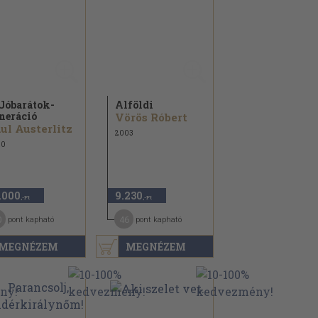
Jóbarátok-
Alföldi
neráció
Vörös Róbert
ul Austerlitz
2003
20
.000
9.230
,-Ft
,-Ft
0
46
pont kapható
pont kapható
MEGNÉZEM
MEGNÉZEM