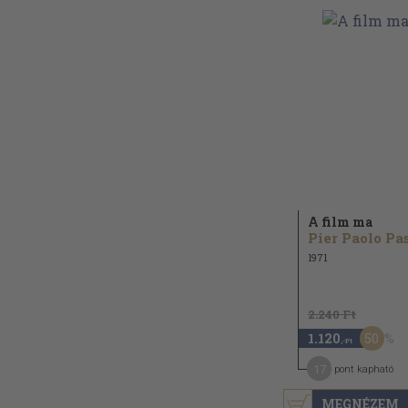
A film ma
1971
2.240 Ft
50
1.120
,-Ft
17
pont kapható
MEGNÉZEM