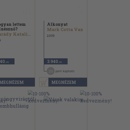
gyan lettem
Alkonyat
ínésznő?
Mark Cotta Vaz
Karády Katalin...
2009
9
140
3.940
,-Ft
,-Ft
20
pont kapható
MEGNÉZEM
MEGNÉZEM