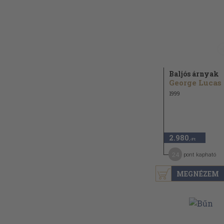
Baljós árnyak
George Lucas
1999
2.980
,-Ft
24
pont kapható
MEGNÉZEM