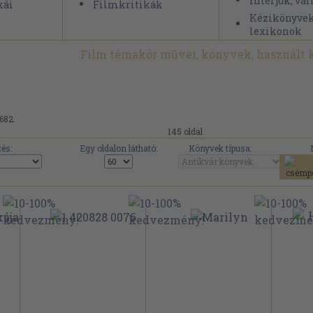
Interjúk, va
kái
Filmkritikák
Kézikönyvek
lexikonok
Film témakör művei, könyvek, használt
.682.
145 oldal
és:
Egy oldalon látható:
Könyvek típusa: