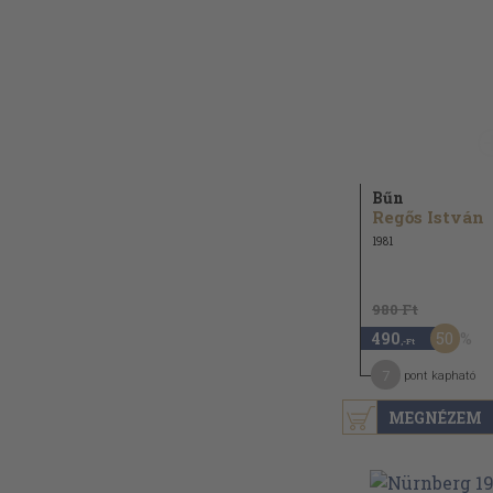
Bűn
Regős István
1981
980 Ft
50
490
,-Ft
7
pont kapható
MEGNÉZEM