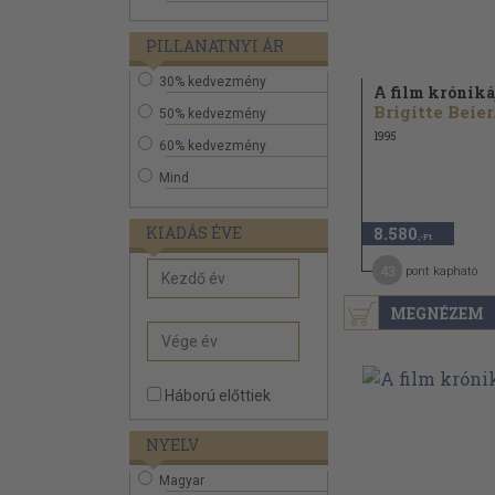
PILLANATNYI ÁR
30% kedvezmény
A film króniká
Brigitte Beier.
50% kedvezmény
1995
60% kedvezmény
Mind
KIADÁS ÉVE
8.580
,-Ft
43
pont kapható
MEGNÉZEM
Háború előttiek
NYELV
Magyar