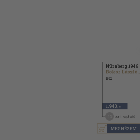
Nürnberg 1946
Bokor László..
1982
1.940
,-Ft
10
pont kapható
MEGNÉZEM