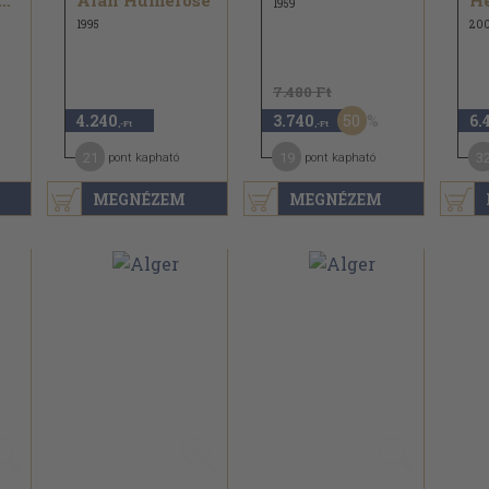
vanni G. Bellani...
Alan Humerose
He
1959
1995
20
7.480 Ft
50
4.240
3.740
6.
,-Ft
,-Ft
21
19
3
pont kapható
pont kapható
MEGNÉZEM
MEGNÉZEM