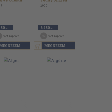
rvé Cuesta
Teddy Alzieu
07
2000
480
6.480
,-Ft
,-Ft
2
32
pont kapható
pont kapható
MEGNÉZEM
MEGNÉZEM