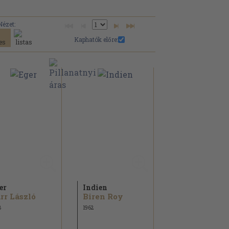
Nézet:
Kaphatók előre:
er
Indien
rr László
Biren Roy
8
1962