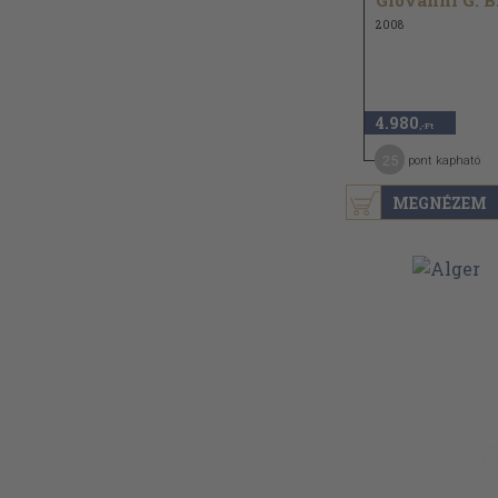
Gio
2008
4.980
,-Ft
25
pont kapható
MEGNÉZEM