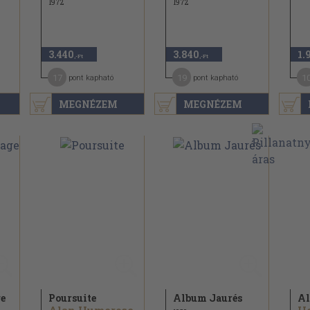
1972
1972
3.440
3.840
1.
,-Ft
,-Ft
17
19
1
pont kapható
pont kapható
MEGNÉZEM
MEGNÉZEM
ge
Poursuite
Album Jaurés
Al