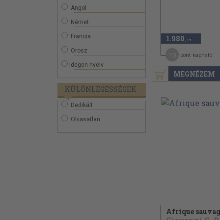
Angol
Német
Francia
1.980
,-Ft
Orosz
10
pont kapható
Idegen nyelv
MEGNÉZEM
KÜLÖNLEGESSÉGEK
Dedikált
Olvasatlan
Afrique sauva