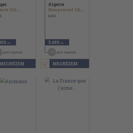
ger
Algérie
rie Gil...
Benyoucef Cherif...
3
2003
300
3.480
,-Ft
,-Ft
7
17
pont kapható
pont kapható
MEGNÉZEM
MEGNÉZEM