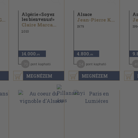
Algérie «Soyez
Alsace
A
les bienvenus!»
Michael von Graffenried
Jean-Pierre Klein
Claire Marca...
1979
199
2010
14.000
4.800
9.
,-Ft
,-Ft
70
24
4
pont kapható
pont kapható
MEGNÉZEM
MEGNÉZEM