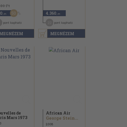
780 Ft
50
0
4.360
,-Ft
,-Ft
22
pont kapható
pont kapható
MEGNÉZEM
MEGNÉZEM
uvelles de
African Air
ris Mars 1973
George Steinmetz
3
2008