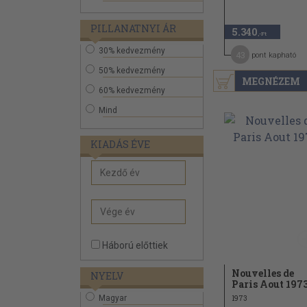
PILLANATNYI ÁR
5.340
,-Ft
30% kedvezmény
43
pont kapható
50% kedvezmény
MEGNÉZEM
60% kedvezmény
Mind
KIADÁS ÉVE
Háború előttiek
Nouvelles de
NYELV
Paris Aout 197
Magyar
1973