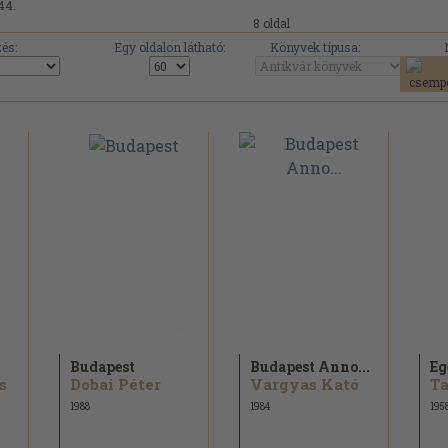
44.
8 oldal
és:
Egy oldalon látható:
Könyvek típusa:
Budapest
Budapest Anno...
Eg
s
Dobai Péter
Vargyas Kató
Ta
1988
1984
195