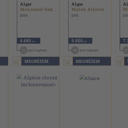
Alger
Alger
Al
d
Mohamed-Sadek Messikh
Malek Alloula
Ma
2000
2001
201
4.480
9.800
7.
,-Ft
,-Ft
22
49
3
pont kapható
pont kapható
MEGNÉZEM
MEGNÉZEM