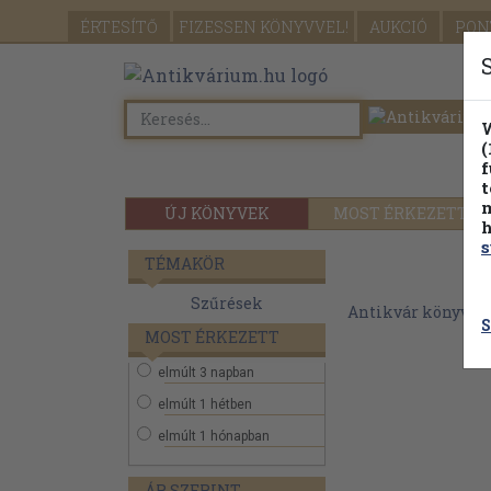
ÉRTESÍTŐ
FIZESSEN
KÖNYVVEL!
AUKCIÓ
PON
W
(
f
t
m
ÚJ KÖNYVEK
MOST ÉRKEZETT
h
s
TÉMAKÖR
Szűrések
Antikvár könyvek
S
MOST ÉRKEZETT
elmúlt 3 napban
elmúlt 1 hétben
elmúlt 1 hónapban
ÁR SZERINT