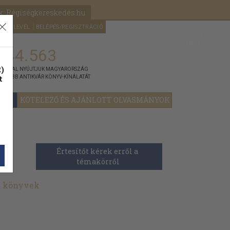
k: Régiségkereskedés.hu
A kosaram
HÍRLEVÉL
BELÉPÉS/REGISZTRÁCIÓ
MÉG
0
5000
Ft
144.563
)
ÁNNYAL NYÚJTJUK MAGYARORSZÁG
t
GYOBB ANTIKVÁR KÖNYV-KÍNÁLATÁT
YOK
KÖTELEZŐ ÉS AJÁNLOTT OLVASMÁNYOK
Értesítőt kérek erről a 
témakörről
t könyvek