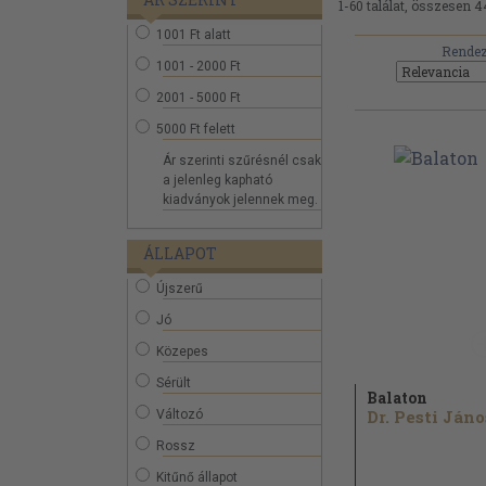
1-60 találat, összesen 4
1001 Ft alatt
Rendez
1001 - 2000 Ft
2001 - 5000 Ft
5000 Ft felett
Ár szerinti szűrésnél csak
a jelenleg kapható
kiadványok jelennek meg.
ÁLLAPOT
Újszerű
Jó
Közepes
Sérült
Balaton
Dr. Pesti Jáno
Változó
Rossz
Kitűnő állapot