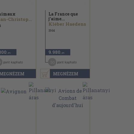
nimaux
La France que
j'aime...
Jean-Christophe Cauchy
Kléber Haedens
4
1964
800
9.980
,-Ft
,-Ft
9
50
pont kapható
pont kapható
MEGNÉZEM
MEGNÉZEM