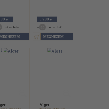
980
3.980
,-Ft
,-Ft
0
20
pont kapható
pont kapható
MEGNÉZEM
MEGNÉZEM
ger
Alger