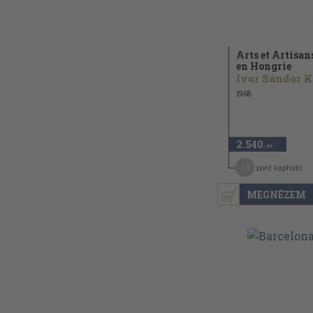
Arts et Artisan
en Hongrie
1968
2.540
,-Ft
13
pont kapható
MEGNÉZEM