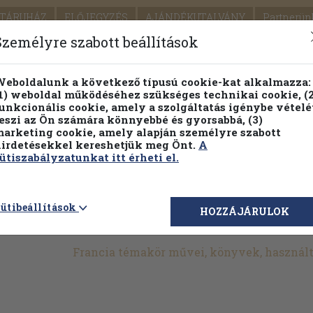
TÁRUHÁZ
ELŐJEGYZÉS
AJÁNDÉKUTALVÁNY
Partnerün
SZÁLLÍTÁS
SEGÍTSÉG
Személyre szabott beállítások
1.
Részletes kereső
Témaköri fa
eboldalunk a következő típusú cookie-kat alkalmazza:
1) weboldal működéséhez szükséges technikai cookie, (2
KIADV
unkcionális cookie, amely a szolgáltatás igénybe vételé
LEGNA
eszi az Ön számára könnyebbé és gyorsabbá, (3)
arketing cookie, amely alapján személyre szabott
PILLANATNYI ÁRAINK
FENNTARTHATÓ OLVASMÁN
irdetésekkel kereshetjük meg Önt.
A
ütiszabályzatunkat itt érheti el.
>
Művészetek
>
Fotóművészet
>
Idegen nyelv
>
Francia
ütibeállítások
HOZZÁJÁRULOK
Francia témakör művei, könyvek, használ