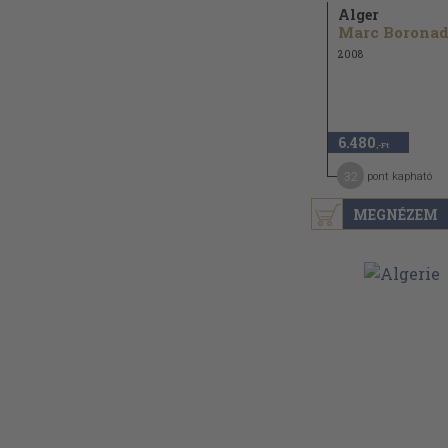
Alger
Marc Borona
2008
6.480
,-Ft
32
pont kapható
MEGNÉZEM