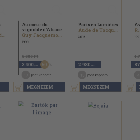
s
Au coeur du
Paris en Lumiéres
A
vignoble d'Alsace
Aude de Tocqueville
R.
Ivor Sándor Kiss...
Guy Jacquemont...
2012
199
1999
6.800 Ft
1.
50
3.400
2.980
87
,-Ft
,-Ft
17
15
4
pont kapható
pont kapható
MEGNÉZEM
MEGNÉZEM