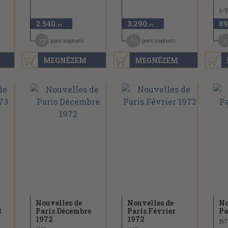
1.
2.540
3.290
89
,-Ft
,-Ft
13
16
4
pont kapható
pont kapható
MEGNÉZEM
MEGNÉZEM
Nouvelles de
Nouvelles de
No
3
Paris Décembre
Paris Février
Pa
1972
1972
197