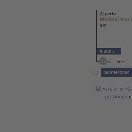
Algerie
1998
9.800
,-Ft
49
pont kapható
MEGNÉZEM