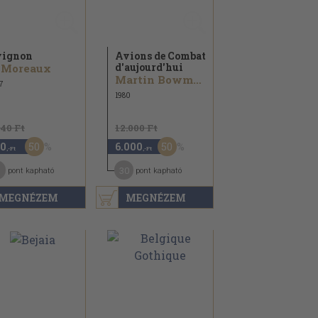
vignon
Avions de Combat
d'aujourd'hui
 Moreaux
Martin Bowman
7
1980
740 Ft
12.000 Ft
50
50
0
6.000
,-Ft
,-Ft
30
pont kapható
pont kapható
MEGNÉZEM
MEGNÉZEM