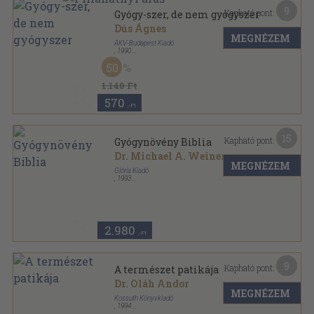
9
Kapható pont:
Gyógy-szer, de nem gyógyszer
Dús Ágnes
MEGNÉZEM
ÁKV-Budapest Kiadó
,
1990
Ragasztott papírkötés
,
240
oldal
50
1.140 Ft
570
,-Ft
15
Kapható pont:
Gyógynövény Biblia
Dr. Michael A. Weiner
MEGNÉZEM
Glória Kiadó
,
1993
Ragasztott papírkötés
,
350
oldal
2.980
,-Ft
9
Kapható pont:
A természet patikája
Dr. Oláh Andor
MEGNÉZEM
Kossuth Könyvkiadó
,
1994
Ragasztott kemény papírkötés
,
109
oldal