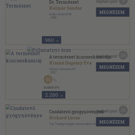
9
Kapható pont:
Dr. Természet
Kalmár Sándor
MEGNÉZEM
Kódex-Kontroll Kft.
,
1990
Ragasztott papírkötés
,
128
oldal
960
,-Ft
34
Kapható pont:
A természet kincseskamrája
Kissné Dogossy Éva
MEGNÉZEM
Pannon-Literatúra Kft.
,
2007
Fűzött papírkötés
,
159
oldal
50
4.560 Ft
2.280
,-Ft
21
Kapható pont:
Csodatevő gyógynövények
Richard Lucas
MEGNÉZEM
Top Trading Hungary Kereskedelmi Kft.
Ragasztott papírkötés
,
261
oldal