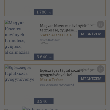
1.780
,-Ft
29
Kapható pont:
Magyar fűszeres növények
termelése, gyűjtése,
MEGNÉZEM
alkalmazása
Varró Aladár Béla
Black & White Kiadó
,
1999
Ragasztott papírkötés
,
98
oldal
3.640
,-Ft
17
Kapható pont:
Egészséges táplálkozás
gyógynövényekkel
MEGNÉZEM
Maria Treben
Duna International Könyvkiadó Kft.
Ragasztott papírkötés
,
123
oldal
3.340
,-Ft