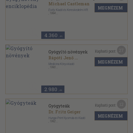
Michael Castleman
MEGNÉZEM
Esély Kiadó és Kereskedelmi Kft.
,
1994
Vászon
,
477
oldal
4.360
,-Ft
27
Kapható pont:
Gyógyító növények
Rápóti Jenő
...
MEGNÉZEM
Medicina Könyvkiadó
,
1990
Fűzött kemény papírkötés
,
510
oldal
2.980
,-Ft
12
Kapható pont:
Gyógyteák
Dr. Fritz Geiger
MEGNÉZEM
Hunga-Print Nyomda és Kiadó
,
1992
Varrott keménykötés
,
163
oldal