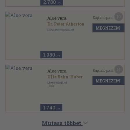
2.780
,-Ft
10
Kapható pont:
Aloe vera
Dr. Peter Atherton
MEGNÉZEM
DUNA International Kft.
Fűzött kemény papírkötés
,
136
oldal
1.980
,-Ft
14
Kapható pont:
Aloe vera
Ulla Rahn-Huber
MEGNÉZEM
Mérték Kiadó Kft.
,
2004
Ragasztott papírkötés
,
99
oldal
Egészség a természet patikájából sorozat
1.740
,-Ft
Mutass többet