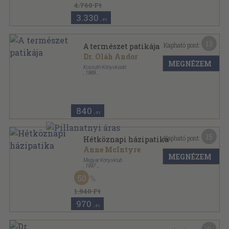
4.760 Ft
3.330
,-Ft
13
Kapható pont:
A természet patikája
Dr. Oláh Andor
MEGNÉZEM
Kossuth Könyvkiadó
,
1989
Ragasztott papírkötés
,
112
oldal
Nők Magazinja Kiskönyvtára sorozat
840
,-Ft
15
Kapható pont:
Hétköznapi házipatika
Anne McIntyre
MEGNÉZEM
Magyar Könyvklub
,
1997
Fűzött kemény papírkötés
,
95
oldal
50
1.940 Ft
970
,-Ft