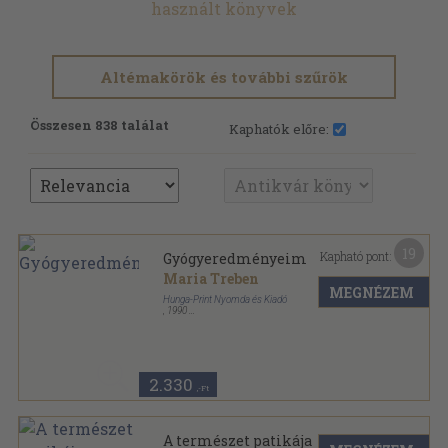
használt könyvek
Altémakörök és további szűrök
Összesen 838 találat
Kaphatók előre:
19
Kapható pont:
Gyógyeredményeim
Maria Treben
MEGNÉZEM
Hunga-Print Nyomda és Kiadó
,
1990
Ragasztott kemény papírkötés
,
136
oldal
2.330
,-Ft
A természet patikája