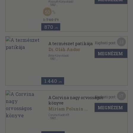
Kossuth Könyvkiadó
,
1992
Ragasztott papírkötés
,
119
oldal
50
Nefelejcs könyvek sorozat
1.740 Ft
870
,-Ft
13
Kapható pont:
A természet patikája
Dr. Oláh Andor
MEGNÉZEM
Béta Könyvkiadó
,
1991
Ragasztott papírkötés
,
109
oldal
Nefelejcs könyvek sorozat
1.440
,-Ft
17
Kapható pont:
A Corvina nagy orvosságos
könyve
MEGNÉZEM
Miriam Polunin
...
Corvina Kiadó Kft
,
1993
Fűzött kemény papírkötés
,
143
oldal