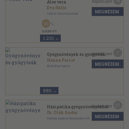
18
Kapható pont:
Aloe vera
Eva Helle
MEGNÉZEM
Holló és Társa Könyvkiadó
Fűzött kemény papírkötés
,
122
oldal
50
Egészséges Életmód sorozat
2.430 Ft
1.210
,-Ft
7
Kapható pont:
Gyógynövények és gyógyteák
Hanna Parrot
MEGNÉZEM
Merlin Book Agency
Ragasztott papírkötés
,
80
oldal
880
,-Ft
27
Kapható pont:
Házipatika gyógynövényekből
Dr. Oláh Andor
MEGNÉZEM
Planétás Kiadói és Kereskedelmi Kft.
Ragasztott papírkötés
,
129
oldal
Planétás Könyvek sorozat