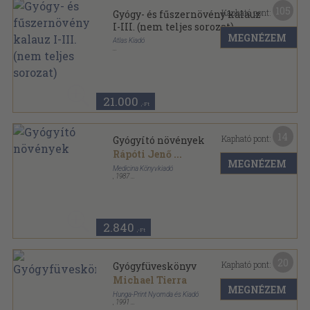
105
Kapható pont:
Gyógy- és fűszernövény kalauz
I-III. (nem teljes sorozat)
MEGNÉZEM
Atlas Kiadó
Kapcsos keménykötés
,
1624
oldal
Gyógy- és fűszernövény kalauz sorozat
21.000
,-Ft
14
Kapható pont:
Gyógyító növények
Rápóti Jenő
...
MEGNÉZEM
Medicina Könyvkiadó
,
1987
Fűzött kemény papírkötés
,
511
oldal
2.840
,-Ft
20
Kapható pont:
Gyógyfüveskönyv
Michael Tierra
MEGNÉZEM
Hunga-Print Nyomda és Kiadó
,
1991
Ragasztott kemény papírkötés
,
187
oldal