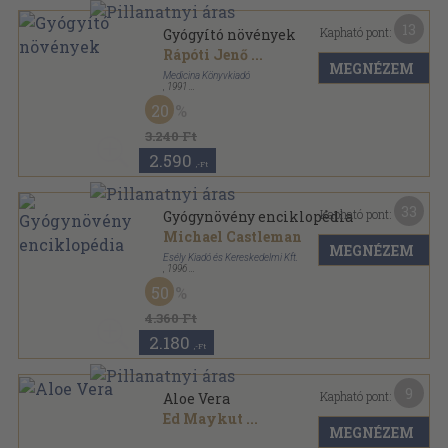
13
Kapható pont:
Gyógyító növények
Rápóti Jenő
...
MEGNÉZEM
Medicina Könyvkiadó
,
1991
Fűzött kemény papírkötés
,
511
oldal
20
3.240 Ft
2.590
,-Ft
33
Kapható pont:
Gyógynövény enciklopédia
Michael Castleman
MEGNÉZEM
Esély Kiadó és Kereskedelmi Kft.
,
1996
Fűzött kemény papírkötés
,
477
oldal
50
4.360 Ft
2.180
,-Ft
9
Kapható pont:
Aloe Vera
Ed Maykut
...
MEGNÉZEM