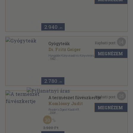
Ragasztott papírkötés
,
135
oldal
2.940
,-Ft
14
Kapható pont:
Gyógyteák
Dr. Fritz Geiger
MEGNÉZEM
Hungalibri Könyvkiadó és Könyvterjesztő Kft.
,
1992
Varrott keménykötés
,
163
oldal
2.780
,-Ft
25
Kapható pont:
A természet füvészkertje
Komlóssy Judit
MEGNÉZEM
Reader's Digest Kiadó Kft.
,
2008
Fűzött kemény papírkötés
,
351
oldal
30
3.980 Ft