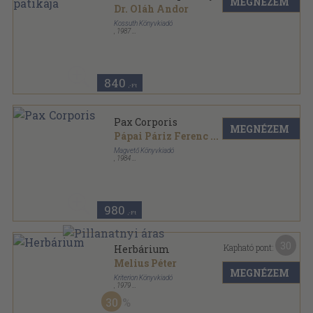
MEGNÉZEM
Dr. Oláh Andor
Kossuth Könyvkiadó
,
1987
Ragasztott papírkötés
,
112
oldal
Nők Magazinja Kiskönyvtára sorozat
840
,-Ft
Pax Corporis
MEGNÉZEM
Pápai Páriz Ferenc
...
Magvető Könyvkiadó
,
1984
Fűzött kemény papírkötés
,
488
oldal
Magyar Hírmondó sorozat
980
,-Ft
30
Kapható pont:
Herbárium
Melius Péter
MEGNÉZEM
Kriterion Könyvkiadó
,
1979
Vászon
,
517
oldal
30