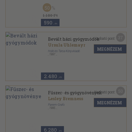
Tűzött kötés
,
64
oldal
50
1.180 Ft
590
,-Ft
37
Kapható pont:
Bevált házi gyógymódok
Ursula Uhlemayr
MEGNÉZEM
Holló és Társa Könyvkiadó
,
1997
Varrott keménykötés
,
96
oldal
Egészséges életmód sorozat
2.480
,-Ft
50
Kapható pont:
Fűszer- és gyógynövények
Lesley Bremness
MEGNÉZEM
Panem-Grafo
,
1995
Fűzött kemény papírkötés
,
304
oldal
Határozó kézikönyvek sorozat
6.280
,-Ft