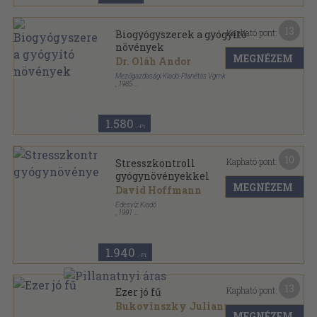
13
Kapható pont:
Biogyógyszerek a gyógyító
növények
MEGNÉZEM
Dr. Oláh Andor
Mezőgazdasági Kiadó-Planétás Vgmk
,
1985
Tűzött kötés
,
46
oldal
Biofüzetek sorozat
1.580
,-Ft
10
Kapható pont:
Stresszkontroll
gyógynövényekkel
MEGNÉZEM
David Hoffmann
Édesvíz Kiadó
,
1991
Ragasztott papírkötés
,
215
oldal
1.940
,-Ft
13
Kapható pont:
Ezer jó fű
Bukovinszky Julianna
MEGNÉZEM