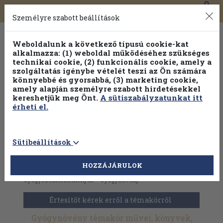
0
Toggle
Főmenü
Könyveink
navigation
Személyre szabott beállítások
Weboldalunk a következő típusú cookie-kat
alkalmazza: (1) weboldal működéséhez szükséges
technikai cookie, (2) funkcionális cookie, amely a
szolgáltatás igénybe vételét teszi az Ön számára
könnyebbé és gyorsabbá, (3) marketing cookie,
amely alapján személyre szabott hirdetésekkel
kereshetjük meg Önt.
A sütiszabályzatunkat itt
érheti el.
Sütibeállítások
HOZZÁJÁRULOK
Antikvár könyvek
>
Orvostudomány
>
Gyógyszertan
>
Gyógyszerkészítmények
>
Gyógynövény
Értesítőt kérek erről a témakörről
Gyógynövény témakör művei, könyvek,