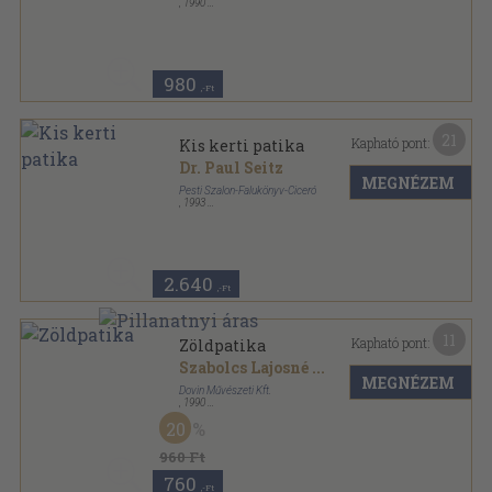
,
1990
Ragasztott papírkötés
,
95
oldal
Természetes gyógymódok sorozat
980
,-Ft
21
Kapható pont:
Kis kerti patika
Dr. Paul Seitz
MEGNÉZEM
Pesti Szalon-Falukönyv-Ciceró
,
1993
Ragasztott papírkötés
,
68
oldal
2.640
,-Ft
11
Kapható pont:
Zöldpatika
Szabolcs Lajosné
...
MEGNÉZEM
Dovin Művészeti Kft.
,
1990
Ragasztott papírkötés
,
111
oldal
20
960 Ft
760
,-Ft