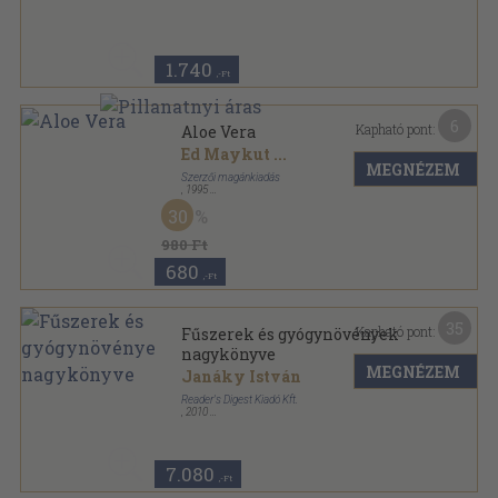
Nefelejcs könyvek sorozat
1.740
,-Ft
6
Kapható pont:
Aloe Vera
Ed Maykut
...
MEGNÉZEM
Szerzői magánkiadás
,
1995
Ragasztott papírkötés
,
67
oldal
30
980 Ft
680
,-Ft
35
Kapható pont:
Fűszerek és gyógynövények
nagykönyve
MEGNÉZEM
Janáky István
Reader's Digest Kiadó Kft.
,
2010
Fűzött kemény papírkötés
,
399
oldal
7.080
,-Ft