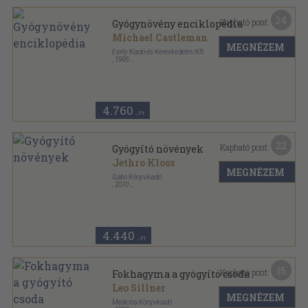
24
Kapható pont:
Gyógynövény enciklopédia
Michael Castleman
MEGNÉZEM
Esély Kiadó és Kereskedelmi Kft.
,
1995
Fűzött kemény papírkötés
,
477
oldal
4.760
,-Ft
22
Kapható pont:
Gyógyító növények
Jethro Kloss
MEGNÉZEM
Gabo Könyvkiadó
,
2010
Ragasztott papírkötés
,
256
oldal
4.440
,-Ft
15
Kapható pont:
Fokhagyma a gyógyító csoda
Leo Sillner
MEGNÉZEM
Medicina Könyvkiadó