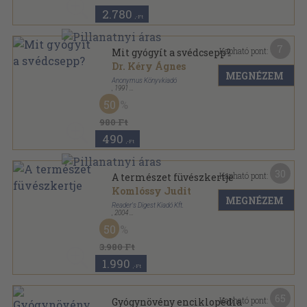
2.780
,-Ft
7
Kapható pont:
Mit gyógyít a svédcsepp?
Dr. Kéry Ágnes
MEGNÉZEM
Anonymus Könyvkiadó
,
1991
Ragasztott papírkötés
,
96
oldal
50
980 Ft
490
,-Ft
30
Kapható pont:
A természet füvészkertje
Komlóssy Judit
MEGNÉZEM
Reader's Digest Kiadó Kft.
,
2004
Fűzött kemény papírkötés
,
351
oldal
50
3.980 Ft
1.990
,-Ft
65
Kapható pont:
Gyógynövény enciklopédia