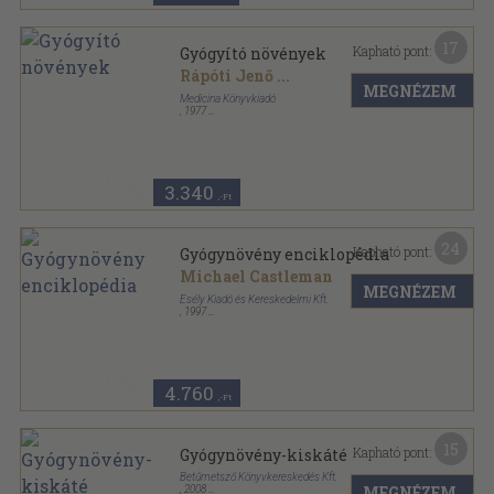
17
Kapható pont:
Gyógyító növények
Rápóti Jenő
...
MEGNÉZEM
Medicina Könyvkiadó
,
1977
Fűzött kemény papírkötés
,
511
oldal
3.340
,-Ft
24
Kapható pont:
Gyógynövény enciklopédia
Michael Castleman
MEGNÉZEM
Esély Kiadó és Kereskedelmi Kft.
,
1997
Fűzött kemény papírkötés
,
477
oldal
4.760
,-Ft
15
Kapható pont:
Gyógynövény-kiskáté
Betűmetsző Könyvkereskedés Kft.
MEGNÉZEM
,
2008