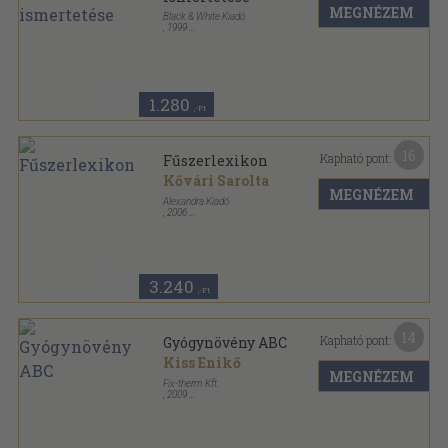
MEGNÉZEM
Black & White Kiadó
,
1999
Ragasztott papírkötés
,
162
oldal
1.280
,-Ft
16
Kapható pont:
Fűszerlexikon
Kővári Sarolta
MEGNÉZEM
Alexandra Kiadó
,
2006
Fűzött kemény papírkötés
,
287
oldal
3.240
,-Ft
14
Kapható pont:
Gyógynövény ABC
Kiss Enikő
MEGNÉZEM
Fix-therm Kft.
,
2009
Ragasztott papírkötés
,
171
oldal