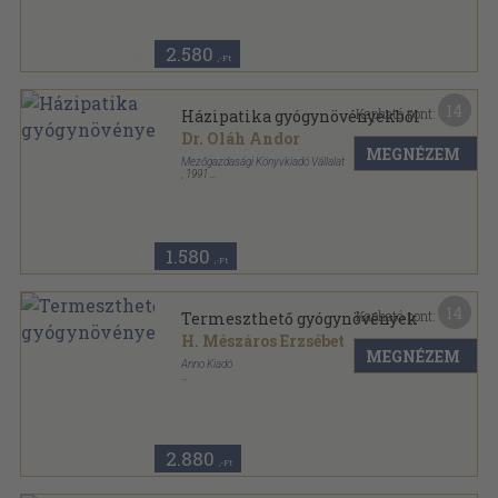
2.580
,-Ft
14
Kapható pont:
Házipatika gyógynövényekből
Dr. Oláh Andor
MEGNÉZEM
Mezőgazdasági Könyvkiadó Vállalat
,
1991
Ragasztott papírkötés
,
129
oldal
Planétás Könyvek sorozat
1.580
,-Ft
14
Kapható pont:
Termeszthető gyógynövények
H. Mészáros Erzsébet
MEGNÉZEM
Anno Kiadó
Ragasztott kemény papírkötés
,
240
oldal
2.880
,-Ft