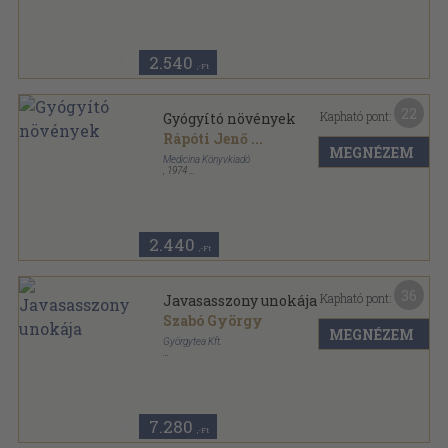
2.540
,-Ft
22
Kapható pont:
Gyógyító növények
Rápóti Jenő
...
MEGNÉZEM
Medicina Könyvkiadó
,
1974
Fűzött kemény papírkötés
,
422
oldal
2.440
,-Ft
36
Kapható pont:
Javasasszony unokája
Szabó György
MEGNÉZEM
Györgytea Kft.
Fűzött kemény papírkötés
,
142
oldal
7.280
,-Ft