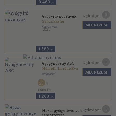
3.460
,-Ft
8
Kapható pont:
Gyógyító növények
Szőcs Eszter
MEGNÉZEM
Kossuth Kiadó
,
2008
Fűzött kemény papírkötés
,
127
oldal
Egészséges Életmód sorozat
1.580
,-Ft
10
Kapható pont:
Gyógynövény ABC
Németh Imréné Éva
MEGNÉZEM
Csepp Kiadó
Ragasztott papírkötés
,
183
oldal
20
1.580 Ft
1.260
,-Ft
10
Kapható pont:
Hazai gyógynövényeink
ismertetése