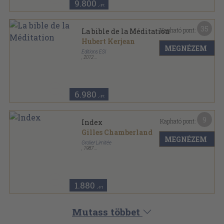
9.800
,-Ft
35
Kapható pont:
La bible de la Méditation
Hubert Kerjean
MEGNÉZEM
Éditions ESI
,
2012
Ragasztott papírkötés
,
193
oldal
6.980
,-Ft
9
Kapható pont:
Index
Gilles Chamberland
MEGNÉZEM
Grolier Limitée
,
1987
Ragasztott kemény papírkötés
,
109
oldal
La Grande Collection Micro-Ondes sorozat
1.880
,-Ft
Mutass többet