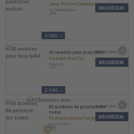
Jean-Pierre Clémenceau
MEGNÉZEM
Guy Trédaniel Éditeur
,
2009
Ragasztott papírkötés
,
194
oldal
3.980
,-Ft
15
Kapható pont:
30 recettes pour mon bébé
Annabel Padilla
MEGNÉZEM
Editions ESI
,
2010
Fűzött kemény papírkötés
,
64
oldal
2.940
,-Ft
6
Kapható pont:
50 modéles de peinture sur
tissus
MEGNÉZEM
Florence Denise Corpron
Dessain et Tolra
,
1982
50
Fűzött keménykötés
,
123
oldal