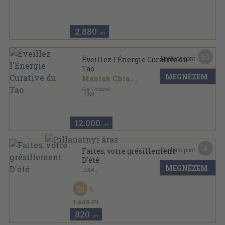
La Grande Collection Micro-Ondes sorozat
2.880
,-Ft
60
Kapható pont:
Éveillez l'Énergie Curative du
Tao
MEGNÉZEM
Mantak Chia
...
Guy Trédaniel
,
1994
Varrott papírkötés
,
505
oldal
12.000
,-Ft
4
Kapható pont:
Faites, votre grésillement
D'été
MEGNÉZEM
,
2004
Tűzött kötés
,
6
oldal
50
1.640 Ft
820
,-Ft