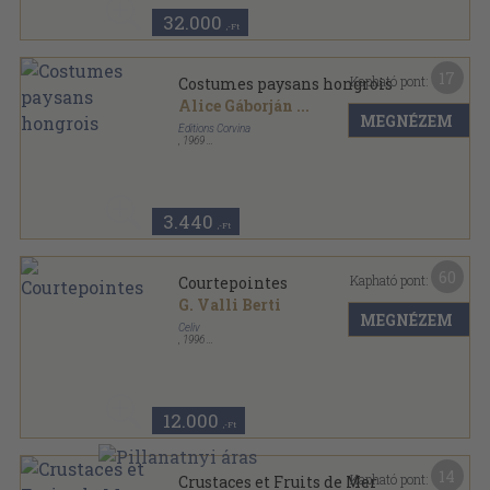
32.000
,-Ft
17
Kapható pont:
Costumes paysans hongrois
Alice Gáborján
...
MEGNÉZEM
Éditions Corvina
,
1969
Fűzött kemény papírkötés
,
122
oldal
Art populaire Hongrois sorozat
3.440
,-Ft
60
Kapható pont:
Courtepointes
G. Valli Berti
MEGNÉZEM
Celiv
,
1996
Fűzött kemény papírkötés
,
176
oldal
Grands Manuels sorozat
12.000
,-Ft
14
Kapható pont:
Crustaces et Fruits de Mer