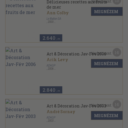
13
Kapható pont:
Délicieuses recettes aux fruits
de mer
MEGNÉZEM
Ann Colby
Le Ballon SA
,
2000
Tűzött kötés
,
32
oldal
A La Carte sorozat
2.640
,-Ft
14
Kapható pont:
Art & Décoration Jav-Fév 2006
Arik Levy
MEGNÉZEM
ADAGP
,
2006
Ragasztott papírkötés
,
209
oldal
Art & décoration sorozat
2.840
,-Ft
14
Kapható pont:
Art & Décoration Jav-Fév 2003
André Sornay
MEGNÉZEM
ADAGP
,
2003
Ragasztott papírkötés
,
248
oldal
Art & décoration sorozat