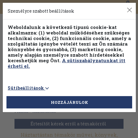
0
Toggle
Főmenü
Könyveink
navigation
Személyre szabott beállítások
Weboldalunk a következő típusú cookie-kat
alkalmazza: (1) weboldal működéséhez szükséges
technikai cookie, (2) funkcionális cookie, amely a
szolgáltatás igénybe vételét teszi az Ön számára
könnyebbé és gyorsabbá, (3) marketing cookie,
amely alapján személyre szabott hirdetésekkel
kereshetjük meg Önt.
A sütiszabályzatunkat itt
érheti el.
Sütibeállítások
HOZZÁJÁRULOK
Antikvár könyvek
>
Idegennyelv
>
Idegennyelvű könyvek
>
Francia
>
Háztartástan
Értesítőt kérek erről a témakörről
Háztartástan témakör művei, könyvek,