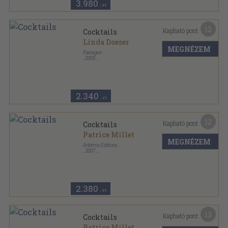
3.980
,-Ft
12
Kapható pont:
Cocktails
Linda Doeser
MEGNÉZEM
Parragon
,
2003
Spirál
,
127
oldal
2.340
,-Ft
12
Kapható pont:
Cocktails
Patrice Millet
MEGNÉZEM
Artémis Éditions
,
2007
Spirál
,
62
oldal
2.380
,-Ft
13
Kapható pont:
Cocktails
Patrice Millet