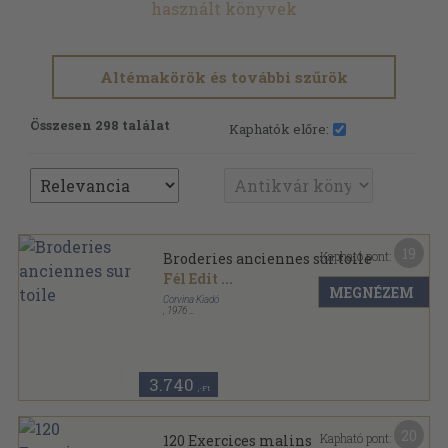
használt könyvek
Altémakörök és további szűrök
Összesen 298 találat
Kaphatók előre:
19
Kapható pont:
Broderies anciennes sur toile
Fél Edit
...
MEGNÉZEM
Corvina Kiadó
,
1976
Fűzött kemény papírkötés
,
100
oldal
Magyar Népművészet sorozat
3.740
,-Ft
20
Kapható pont:
120 Exercices malins