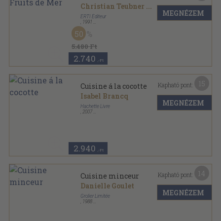
Christian Teubner
...
MEGNÉZEM
ERTI Éditeur
,
1991
Fűzött kemény papírkötés
,
206
oldal
50
5.480 Ft
2.740
,-Ft
15
Kapható pont:
Cuisine á la cocotte
Isabel Brancq
MEGNÉZEM
Hachette Livre
,
2007
Ragasztott papírkötés
,
96
oldal
Hachette Pratique sorozat
2.940
,-Ft
14
Kapható pont:
Cuisine minceur
Danielle Goulet
MEGNÉZEM
Grolier Limitée
,
1988
Ragasztott kemény papírkötés
,
109
oldal
La Grande Collection Micro-Ondes sorozat