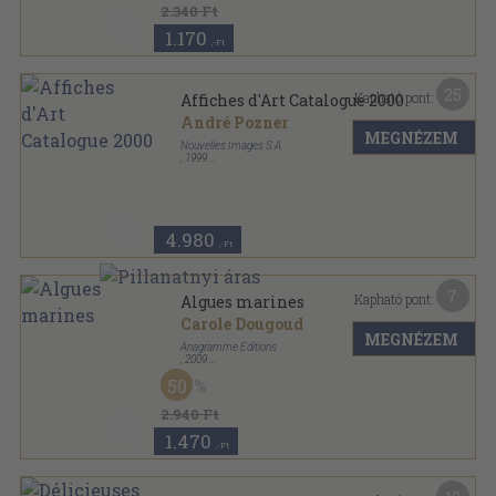
2.340 Ft
1.170
,-Ft
25
Kapható pont:
Affiches d'Art Catalogue 2000
André Pozner
MEGNÉZEM
Nouvelles Images S.A.
,
1999
Varrott papírkötés
,
205
oldal
4.980
,-Ft
7
Kapható pont:
Algues marines
Carole Dougoud
MEGNÉZEM
Anagramme Éditions
,
2009
Ragasztott papírkötés
,
71
oldal
50
Nature gourmande & bio sorozat
2.940 Ft
1.470
,-Ft