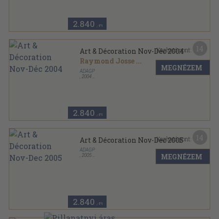
2.840
,-Ft
14
Kapható pont:
Art & Décoration Nov-Déc 2004
Raymond Josse
...
MEGNÉZEM
ADAGP
,
2004
Ragasztott papírkötés
,
304
oldal
Art & décoration sorozat
2.840
,-Ft
14
Kapható pont:
Art & Décoration Nov-Dec 2005
ADAGP
MEGNÉZEM
,
2005
Ragasztott papírkötés
,
304
oldal
Art & décoration sorozat
2.840
,-Ft