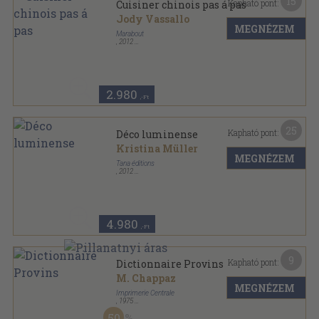
15
Kapható pont:
Cuisiner chinois pas á pas
Jody Vassallo
MEGNÉZEM
Marabout
,
2012
Ragasztott papírkötés
,
159
oldal
80 recettes en 3 étapes pas a pas sorozat
2.980
,-Ft
25
Kapható pont:
Déco luminense
Kristina Müller
MEGNÉZEM
Tana éditions
,
2012
Ragasztott papírkötés
,
95
oldal
4.980
,-Ft
9
Kapható pont:
Dictionnaire Provins
M. Chappaz
MEGNÉZEM
Imprimerie Centrale
,
1975
Ragasztott papírkötés
,
46
oldal
50