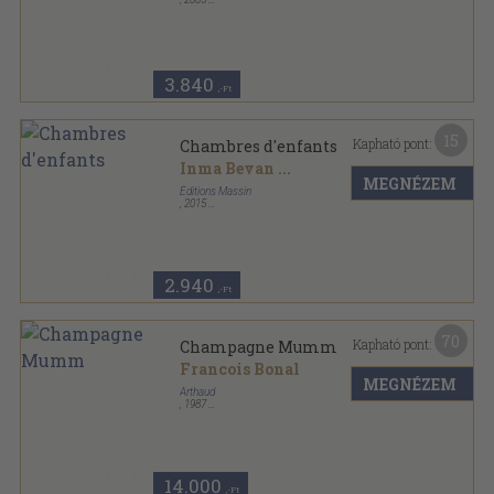
Ragasztott papírkötés
,
122
oldal
3.840
,-Ft
15
Kapható pont:
Chambres d'enfants
Inma Bevan
...
MEGNÉZEM
Éditions Massin
,
2015
Ragasztott papírkötés
,
63
oldal
Art & Décoration - Les petits carnets de la déco
sorozat
2.940
,-Ft
70
Kapható pont:
Champagne Mumm
Francois Bonal
MEGNÉZEM
Arthaud
,
1987
Vászon
,
191
oldal
14.000
,-Ft