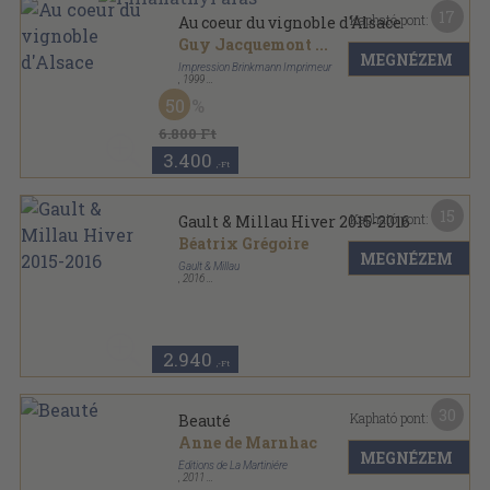
17
Kapható pont:
Au coeur du vignoble d'Alsace
Guy Jacquemont
...
MEGNÉZEM
Impression Brinkmann Imprimeur
,
1999
Fűzött kemény papírkötés
,
168
oldal
50
6.800 Ft
3.400
,-Ft
15
Kapható pont:
Gault & Millau Hiver 2015-2016
Béatrix Grégoire
MEGNÉZEM
Gault & Millau
,
2016
Ragasztott papírkötés
,
297
oldal
Gault & Millau sorozat
2.940
,-Ft
30
Kapható pont:
Beauté
Anne de Marnhac
MEGNÉZEM
Éditions de La Martiniére
,
2011
Fűzött kemény papírkötés
,
222
oldal