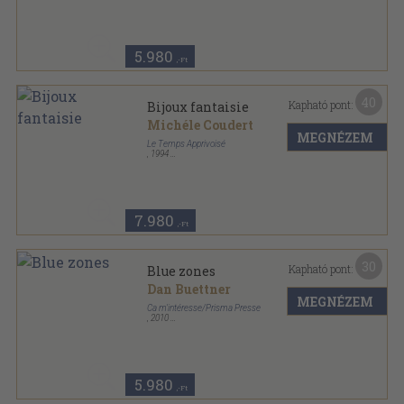
5.980
,-Ft
40
Kapható pont:
Bijoux fantaisie
Michéle Coudert
MEGNÉZEM
Le Temps Apprivoisé
,
1994
Varrott papírkötés
,
88
oldal
7.980
,-Ft
30
Kapható pont:
Blue zones
Dan Buettner
MEGNÉZEM
Ca m'intéresse/Prisma Presse
,
2010
Ragasztott papírkötés
,
279
oldal
5.980
,-Ft