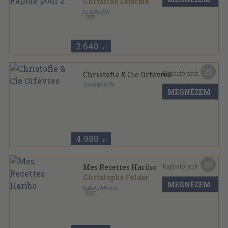
Christine Leterme
Le Ballon SA
,
2002
Tűzött kötés
,
32
oldal
A La Carte sorozat
2.640
,-Ft
25
Kapható pont:
Christofle & Cie Orfévres
Christofle & Cie
MEGNÉZEM
Papír
,
8
oldal
4.980
,-Ft
20
Kapható pont:
Mes Recettes Haribo
Christophe Felder
MEGNÉZEM
Éditions Minerva
,
2007
Varrott papírkötés
,
102
oldal