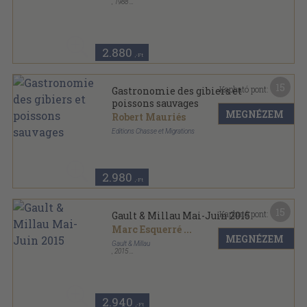
,
1988
Ragasztott kemény papírkötés
,
109
oldal
La Grande Collection Micro-Ondes sorozat
2.880
,-Ft
15
Kapható pont:
Gastronomie des gibiers et
poissons sauvages
MEGNÉZEM
Robert Mauriés
Editions Chasse et Migrations
Tűzött kötés
,
67
oldal
Chasse Bécasse passion sorozat
2.980
,-Ft
15
Kapható pont:
Gault & Millau Mai-Juin 2015
Marc Esquerré
...
MEGNÉZEM
Gault & Millau
,
2015
Ragasztott papírkötés
,
259
oldal
Gault & Millau sorozat
2.940
,-Ft