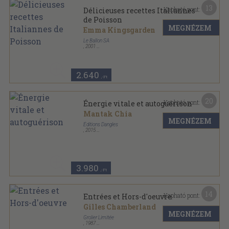
13
Kapható pont:
Délicieuses recettes Italiannes
de Poisson
MEGNÉZEM
Emma Kingsgarden
Le Ballon SA
,
2001
Tűzött kötés
,
32
oldal
A La Carte sorozat
2.640
,-Ft
20
Kapható pont:
Énergie vitale et autoguérison
Mantak Chia
MEGNÉZEM
Éditions Dangles
,
2015
Ragasztott papírkötés
,
251
oldal
J'ai lu sorozat
3.980
,-Ft
14
Kapható pont:
Entrées et Hors-d'oeuvre
Gilles Chamberland
MEGNÉZEM
Grolier Limitée
,
1987
Ragasztott kemény papírkötés
,
109
oldal