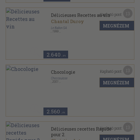
13
Kapható pont:
Délicieuses Recettes au vin
Chantal Duroy
MEGNÉZEM
Le Ballon SA
,
1999
Tűzött kötés
,
32
oldal
A La Carte sorozat
2.640
,-Ft
13
Kapható pont:
Chocologie
Chocosuisse
MEGNÉZEM
,
2001
Tűzött kötés
,
59
oldal
2.560
,-Ft
13
Kapható pont:
Délicieuses recettes Rapide
pour 2.
MEGNÉZEM