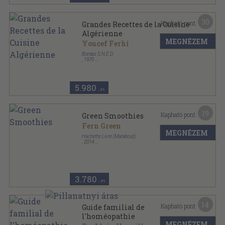
30
Kapható pont:
Grandes Recettes de la Cuisine
Algérienne
MEGNÉZEM
Youcef Ferhi
Bordas S.N.E.D.
,
1970
Vászon
,
96
oldal
5.980
,-Ft
19
Kapható pont:
Green Smoothies
Fern Green
MEGNÉZEM
Hachette Livre (Marabout)
,
2014
Ragasztott papírkötés
,
159
oldal
3.780
,-Ft
14
Kapható pont:
Guide familial de
l'homéopathie
MEGNÉZEM