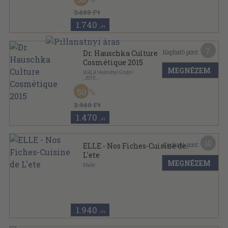
3.480 Ft
1.740
,-Ft
7
Kapható pont:
Dr. Hauschka Culture
Cosmétique 2015
MEGNÉZEM
WALA Heilmittel GmbH
,
2015
Ragasztott papírkötés
,
146
oldal
50
2.940 Ft
1.470
,-Ft
10
Kapható pont:
ELLE - Nos Fiches-Cuisine de
L'ete
MEGNÉZEM
Maille
Ragasztott papírkötés
,
64
oldal
ELLE sorozat
1.940
,-Ft