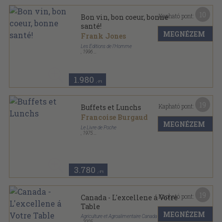
10
Kapható pont:
Bon vin, bon coeur, bonne
santé!
MEGNÉZEM
Frank Jones
Les Éditions de l'Homme
,
1996
Ragasztott papírkötés
,
204
oldal
1.980
,-Ft
19
Kapható pont:
Buffets et Lunchs
Francoise Burgaud
MEGNÉZEM
Le Livre de Poche
,
1975
Ragasztott papírkötés
,
191
oldal
La cuisine de A á Z sorozat
3.780
,-Ft
19
Kapható pont:
Canada - L'excellene á Votre
Table
MEGNÉZEM
Agriculture et Agroalimentaire Canada
,
2005