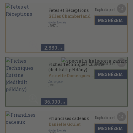
14
Kapható pont:
Fetes et Réceptions
Gilles Chamberland
MEGNÉZEM
Grolier Limitée
,
1987
Ragasztott kemény papírkötés
,
109
oldal
La Grande Collection Micro-Ondes sorozat
2.880
,-Ft
180
Kapható pont:
Fiches Techniques Cuisine
(dedikált példány)
MEGNÉZEM
Annette Domergues
...
Domergues
,
1981
Ragasztott papírkötés
,
370
oldal
36.000
,-Ft
14
Kapható pont:
Friandises cadeaux
Danielle Goulet
MEGNÉZEM
Grolier Limitée