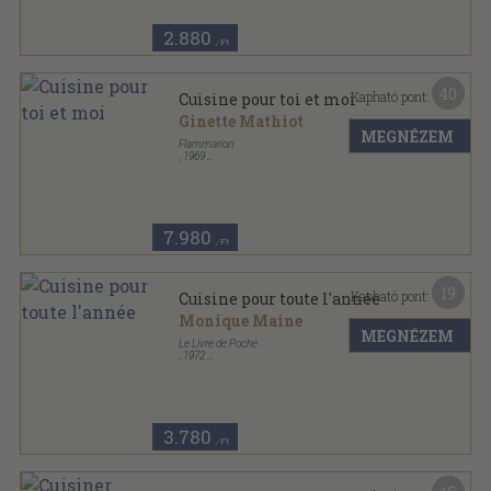
2.880
,-Ft
40
Kapható pont:
Cuisine pour toi et moi
Ginette Mathiot
MEGNÉZEM
Flammarion
,
1969
Fűzött keménykötés
,
316
oldal
7.980
,-Ft
19
Kapható pont:
Cuisine pour toute l'année
Monique Maine
MEGNÉZEM
Le Livre de Poche
,
1972
Ragasztott papírkötés
,
373
oldal
Le Livre de Poche pratique sorozat
3.780
,-Ft