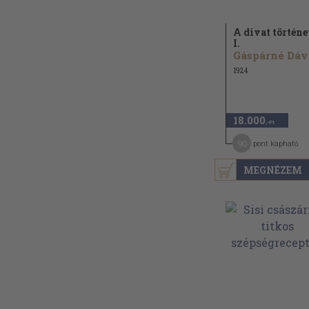
A divat történe
I.
1924
18.000
,-Ft
90
pont kapható
MEGNÉZEM