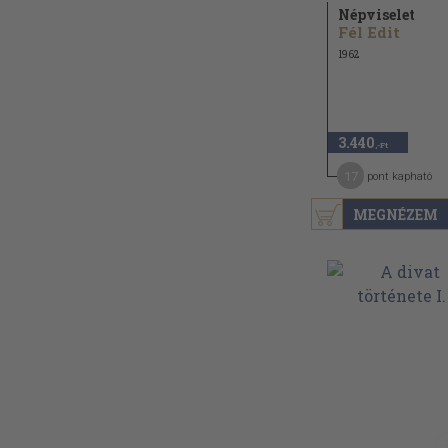
Népviselet
Fél Edit
1962
3.440
,-Ft
17
pont kapható
MEGNÉZEM