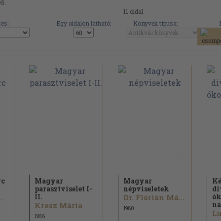
05.
11 oldal
és:
Egy oldalon látható:
Könyvek típusa:
rc
Magyar
Magyar
Ké
parasztviselet I-
népviseletek
di
II.
ók
.
Dr. Flórián Mária
na
Kresz Mária
1980
1956