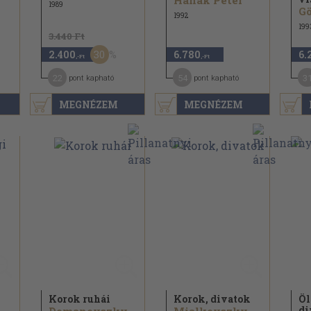
Hanák Péter
1989
G
1992
199
3.440 Ft
30
2.400
6.780
6.
,-Ft
,-Ft
22
54
3
pont kapható
pont kapható
MEGNÉZEM
MEGNÉZEM
Korok ruhái
Korok, divatok
Öl
di