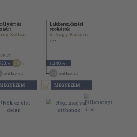
rályért és
Lakberendezési
záért
szokások
rcy Zoltán
S. Nagy Katalin
1987
480 Ft
30
530
1.240
,-Ft
,-Ft
1
10
pont kapható
pont kapható
MEGNÉZEM
MEGNÉZEM