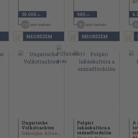
197
30.000
980
6.
,-Ft
,-Ft
150
8
5
pont kapható
pont kapható
MEGNÉZEM
MEGNÉZEM
Ungarische
Polgári
A 
Volkstrachten
lakáskultúra a
lo
századfordulón
cí
.
Gáborján Alice...
vi