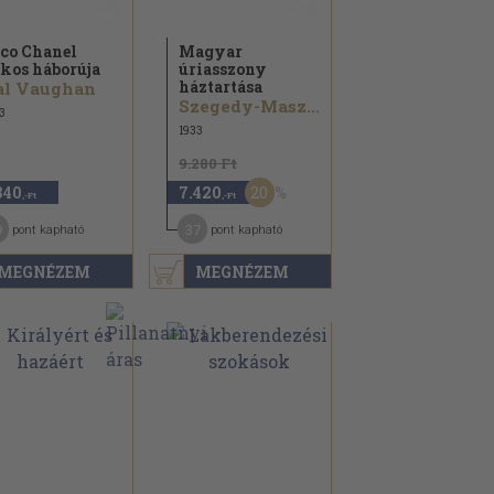
co Chanel
Magyar
tkos háborúja
úriasszony
háztartása
al Vaughan
Szegedy-Maszák Aladárné...
3
1933
9.280 Ft
20
840
7.420
,-Ft
,-Ft
9
37
pont kapható
pont kapható
MEGNÉZEM
MEGNÉZEM