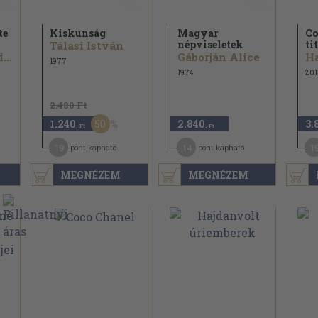
te
Kiskunság
Magyar
Co
népviseletek
ti
Tálasi István
Gáspárné Dávid Margit
Gáborján Alice
H
1977
1974
201
2.480 Ft
50
1.240
2.840
3.
,-Ft
,-Ft
19
14
1
pont kapható
pont kapható
MEGNÉZEM
MEGNÉZEM