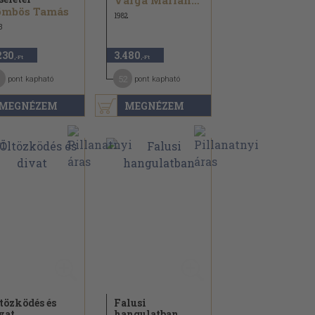
Varga Marianna
ömbös Tamás
1982
3
230
3.480
,-Ft
,-Ft
1
52
pont kapható
pont kapható
MEGNÉZEM
MEGNÉZEM
tözködés és
Falusi
vat
hangulatban