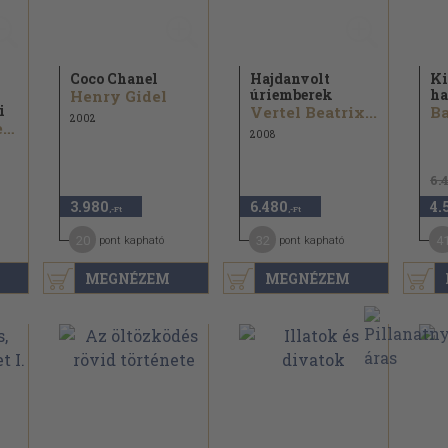
Coco Chanel
Hajdanvolt
Ki
úriemberek
ha
Henry Gidel
i
Vertel Beatrix...
Ba
2002
Chris Stadtlaender
2008
6.
3.980
6.480
4.
,-Ft
,-Ft
20
32
4
pont kapható
pont kapható
MEGNÉZEM
MEGNÉZEM