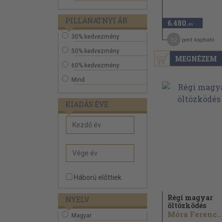
PILLANATNYI ÁR
6.480
,-Ft
30% kedvezmény
32
pont kapható
50% kedvezmény
MEGNÉZEM
60% kedvezmény
Mind
KIADÁS ÉVE
Háború előttiek
Régi magyar
NYELV
öltözködés
Móra Ferenc..
Magyar