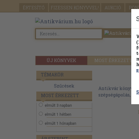
ÉRTESÍTŐ
FIZESSEN
KÖNYVVEL!
AUKCIÓ
PON
W
(
f
t
m
ÚJ KÖNYVEK
MOST ÉRKEZETT
h
s
TÉMAKÖR
Szűrések
Antikvár könyvek
S
szépségápolás, div
MOST ÉRKEZETT
elmúlt 3 napban
elmúlt 1 hétben
elmúlt 1 hónapban
ÁR SZERINT