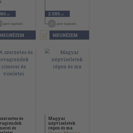
4
380
2.580
,-Ft
,-Ft
7
21
pont kapható
pont kapható
MEGNÉZEM
MEGNÉZEM
szerzetes és
Magyar
vagrendek
népviseletek
merei és
régen és ma
seletei