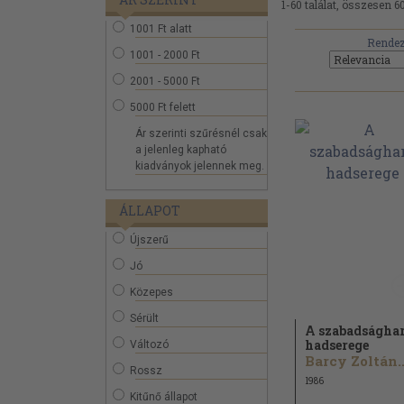
1-60 találat, összesen 6
1001 Ft alatt
Rendez
1001 - 2000 Ft
2001 - 5000 Ft
5000 Ft felett
Ár szerinti szűrésnél csak
a jelenleg kapható
kiadványok jelennek meg.
ÁLLAPOT
Újszerű
Jó
Közepes
Sérült
A szabadságha
hadserege
Változó
Barcy Zoltán..
Rossz
1986
Kitűnő állapot