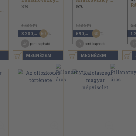
Domanovszky Endre
Mialkovszky Erzsébet
1979
1978
..
6.400 Ft
1.180 Ft
2.
50
50
3.200
590
1.
,-Ft
,-Ft
48
9
1
pont kapható
pont kapható
MEGNÉZEM
MEGNÉZEM