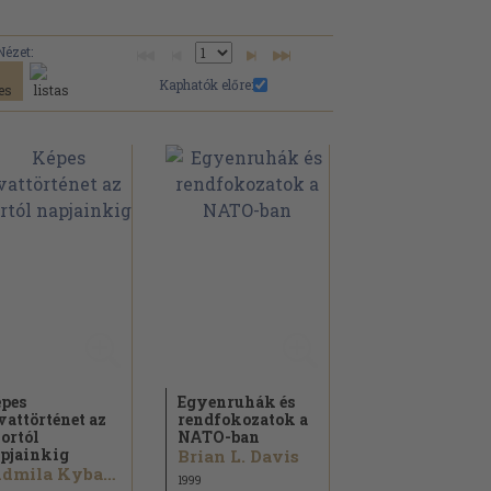
Nézet:
Kaphatók előre:
pes
Egyenruhák és
vattörténet az
rendfokozatok a
ortól
NATO-ban
pjainkig
Brian L. Davis
Ludmila Kybalová...
1999