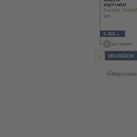
népviselet
Faragó József.
1977
5.360
,-Ft
43
pont kapható
MEGNÉZEM