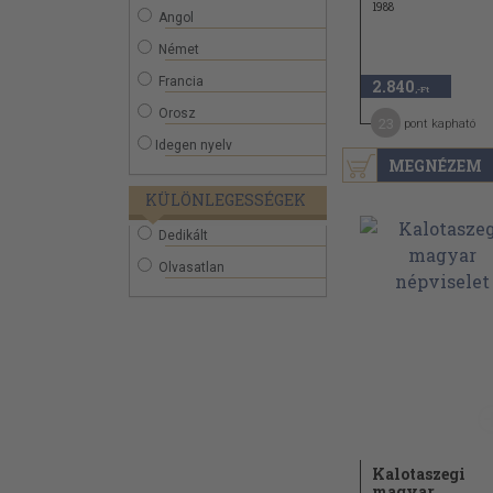
1988
Angol
Német
Francia
2.840
,-Ft
Orosz
23
pont kapható
Idegen nyelv
MEGNÉZEM
KÜLÖNLEGESSÉGEK
Dedikált
Olvasatlan
Kalotaszegi
magyar