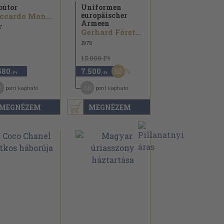
bútor
Uniformen
europäischer
Riccardo Montenegro
Armeen
7
Gerhard Förster...
1978
15.000 Ft
50
580
7.500
,-Ft
,-Ft
3
60
pont kapható
pont kapható
MEGNÉZEM
MEGNÉZEM