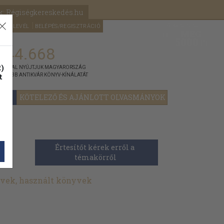
k: Régiségkereskedés.hu
A kosaram
HÍRLEVÉL
BELÉPÉS/REGISZTRÁCIÓ
MÉG
0
5000
Ft
144.668
)
ÁNNYAL NYÚJTJUK MAGYARORSZÁG
t
GYOBB ANTIKVÁR KÖNYV-KÍNÁLATÁT
YOK
KÖTELEZŐ ÉS AJÁNLOTT OLVASMÁNYOK
Értesítőt kérek erről a 
témakörről
yvek, használt könyvek