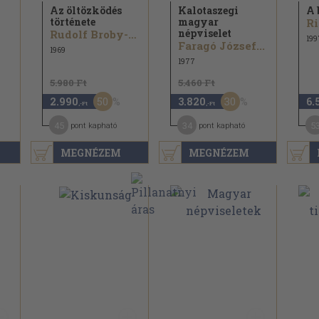
Az öltözködés
Kalotaszegi
A 
története
magyar
népviselet
Rudolf Broby-Johansen
199
Faragó József...
1969
1977
5.980 Ft
5.460 Ft
50
30
2.990
3.820
6.
,-Ft
,-Ft
45
34
5
pont kapható
pont kapható
MEGNÉZEM
MEGNÉZEM