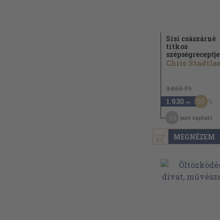
Sisi császárné
titkos
szépségreceptje
3.860 Ft
50
1.930
,-Ft
29
pont kapható
MEGNÉZEM