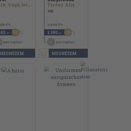
Ráth-Végh István...
Torday Aliz
1988
480 Ft
1.690 Ft
50
30
240
1.180
,-Ft
,-Ft
9
11
pont kapható
pont kapható
MEGNÉZEM
MEGNÉZEM