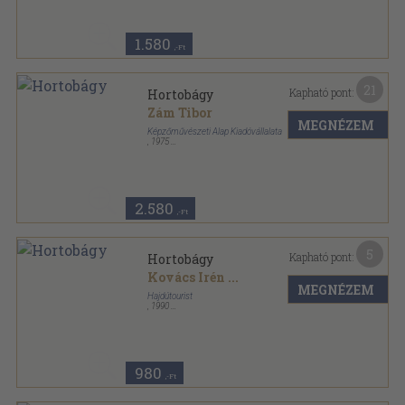
1.580
,-Ft
21
Kapható pont:
Hortobágy
Zám Tibor
MEGNÉZEM
Képzőművészeti Alap Kiadóvállalata
,
1975
Fűzött kemény papírkötés
,
121
oldal
2.580
,-Ft
5
Kapható pont:
Hortobágy
Kovács Irén
...
MEGNÉZEM
Hajdútourist
,
1990
Ragasztott papírkötés
,
189
oldal
980
,-Ft