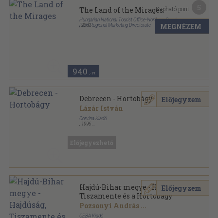
5
Kapható pont:
The Land of the Mirages
Hungarian National Tourist Office-Northern Great
MEGNÉZEM
Plain Regional Marketing Directorate
,
2002
Papír
,
16
oldal
940
,-Ft
Debrecen - Hortobágy
Előjegyzem
Lázár István
Corvina Kiadó
,
1996
Tűzött kötés
,
49
oldal
Előjegyezhető
Hajdú-Bihar megye - Hajdúság,
Előjegyzem
Tiszamente és a Hortobágy
Pozsonyi András
...
CEBA Kiadó