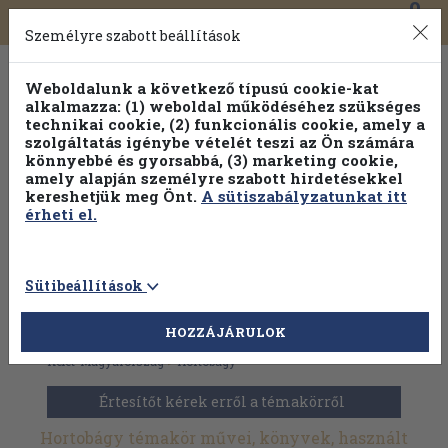
0
Toggle
Főmenü
Könyveink
navigation
Személyre szabott beállítások
Weboldalunk a következő típusú cookie-kat
alkalmazza: (1) weboldal működéséhez szükséges
technikai cookie, (2) funkcionális cookie, amely a
szolgáltatás igénybe vételét teszi az Ön számára
könnyebbé és gyorsabbá, (3) marketing cookie,
amely alapján személyre szabott hirdetésekkel
kereshetjük meg Önt.
A sütiszabályzatunkat itt
érheti el.
Sütibeállítások
HOZZÁJÁRULOK
Antikvár könyvek
>
Útikönyvek
>
Magyarország
>
Dél- és
Kelet-Magyarország
>
Hortobágy
Értesítőt kérek erről a témakörről
Hortobágy témakör művei, könyvek, használt