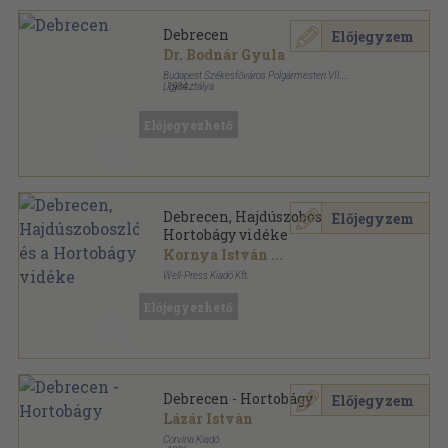
Debrecen
Előjegyzem
Dr. Bodnár Gyula
Budapest Székesfőváros Polgármesteri VII.
Ügyosztálya
,
1934
Tűzött kötés
,
16
oldal
Budapest Székesfőváros Iskolai Kirándulóvonatai
sorozat
Előjegyezhető
Debrecen, Hajdúszoboszló és a
Előjegyzem
Hortobágy vidéke
Kornya István
...
Well-Press Kiadó Kft.
Ragasztott papírkötés
,
215
oldal
Előjegyezhető
Vendégváró Útikönyvek sorozat
Debrecen - Hortobágy
Előjegyzem
Lázár István
Corvina Kiadó