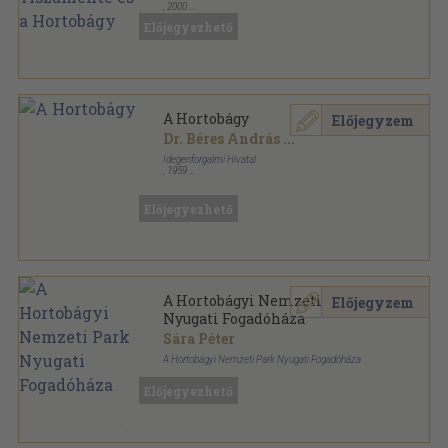
,
2000
Fűzött kemény papírkötés
,
300
oldal
Előjegyezhető
Magyarország kisrégiói sorozat
A Hortobágy
Előjegyzem
Dr. Béres András
...
Idegenforgalmi Hivatal
,
1959
Fűzött papírkötés
,
41
oldal
Előjegyezhető
A Hortobágyi Nemzeti Park
Előjegyzem
Nyugati Fogadóháza
Sára Péter
A Hortobágyi Nemzeti Park Nyugati Fogadóháza
Tűzött kötés
,
12
oldal
Előjegyezhető