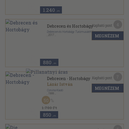
1.240
,-Ft
4
Kapható pont:
Debrecen és Hortobágy
Debrecen és Hortobágy Turizmusáért Egyesület
MEGNÉZEM
,
2017
Tűzött kötés
,
69
oldal
880
,-Ft
7
Kapható pont:
Debrecen - Hortobágy
Lázár István
MEGNÉZEM
Corvina Kiadó
,
1999
Tűzött kötés
,
32
oldal
50
1.700 Ft
850
,-Ft