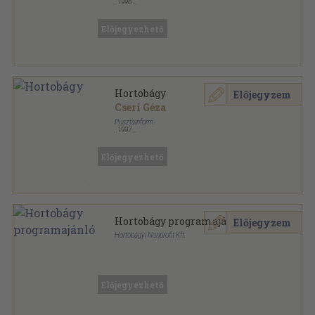
,
1996
Tűzött kötés
,
49
oldal
Előjegyezhető
Hortobágy
Előjegyzem
Cseri Géza
Pusztainform
,
1997
Ragasztott papírkötés
,
18
oldal
Előjegyezhető
Hortobágy programajánló
Előjegyzem
Hortobágyi Nonprofit Kft.
Tűzött kötés
,
22
oldal
Előjegyezhető