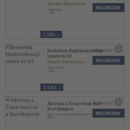
Kovács Gergelyné
MEGNÉZEM
Hajdutourist
,
1984
Ragasztott papírkötés
,
175
oldal
1.280
,-Ft
13
Kapható pont:
Bioételek Hajdúszoboszlón
innen és túl
MEGNÉZEM
Szerdi Zsuzsanna
...
Biokonyha Kft.
,
2009
Varrott papírkötés
,
221
oldal
2.640
,-Ft
6
Kapható pont:
Aktívan a Tisza-tónál és a
Hortobágyon
MEGNÉZEM
Aktív- és Ökoturisztikai Fejlesztési Központ Nonprofit
Kft.
,
2022
Tűzött kötés
,
32
oldal
Aktív Magyarország sorozat