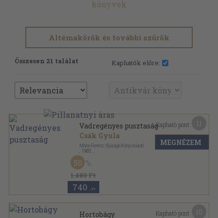
könyvek
Altémakörök és további szűrök
Összesen 21 találat
Kaphatók előre:
11
Kapható pont:
Vadregényes pusztaság
Csák Gyula
MEGNÉZEM
Móra Ferenc Ifjúsági Könyvkiadó
,
1985
Fűzött kemény papírkötés
,
264
oldal
50
Ezerszínű Magyarország sorozat
1.480 Ft
740
,-Ft
10
Kapható pont:
Hortobágy