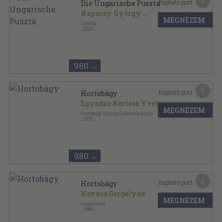
5
Kapható pont:
Die Ungarische Puszta
Kapocsy György
...
MEGNÉZEM
Corvina
,
2000
Fűzött kemény papírkötés
,
32
oldal
980
,-Ft
5
Kapható pont:
Hortobágy
Egyedné Kertész Yvette
MEGNÉZEM
Hortobágy Község Önkormányzata
,
2001
Tűzött kötés
,
22
oldal
980
,-Ft
8
Kapható pont:
Hortobágy
Kovács Gergelyné
MEGNÉZEM
Hajdutourist
,
1984
Ragasztott papírkötés
,
189
oldal