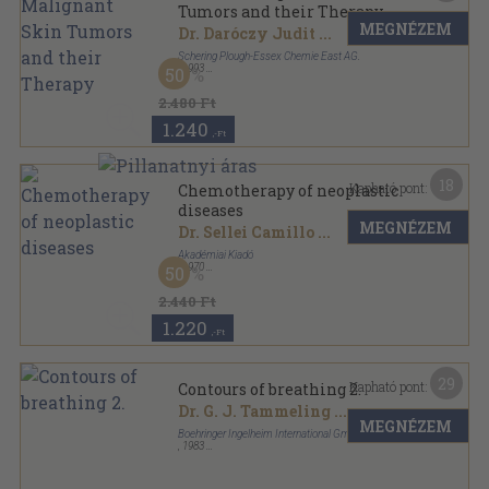
Tumors and their Therapy
MEGNÉZEM
Dr. Daróczy Judit
...
Schering Plough-Essex Chemie East AG.
,
1993
50
Ragasztott papírkötés
,
175
oldal
2.480 Ft
1.240
,-Ft
18
Kapható pont:
Chemotherapy of neoplastic
diseases
MEGNÉZEM
Dr. Sellei Camillo
...
Akadémiai Kiadó
,
1970
50
Vászon
,
323
oldal
2.440 Ft
1.220
,-Ft
29
Kapható pont:
Contours of breathing 2.
Dr. G. J. Tammeling
...
MEGNÉZEM
Boehringer Ingelheim International GmbH
,
1983
Ragasztott papírkötés
,
261
oldal
Contours of breathing sorozat