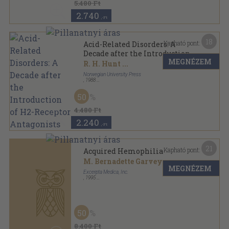
5.480 Ft
2.740
,-Ft
18
Kapható pont:
Acid-Related Disorders: A
Decade after the Introduction
MEGNÉZEM
of H2-Receptor Antagonists
R. H. Hunt
...
Norwegian University Press
,
1988
Varrott papírkötés
,
232
oldal
Scandinavian Journal of Gastroenterology sorozat
50
4.480 Ft
2.240
,-Ft
21
Kapható pont:
Acquired Hemophilia
M. Bernadette Garvey
...
MEGNÉZEM
Excerpta Medica, Inc.
,
1995
Spirál
,
159
oldal
50
8.400 Ft
4.200
,-Ft