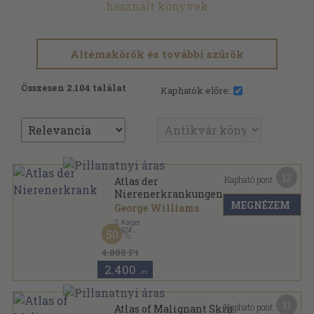
használt könyvek
Altémakörök és további szűrök
Összesen 2.104 találat
Kaphatók előre:
12
Kapható pont:
Atlas der
Nierenerkrankungen
MEGNÉZEM
George Williams
S. Karger
,
1974
50
Varrott keménykötés
,
240
oldal
Karger Farbatlanten sorozat
4.800 Ft
2.400
,-Ft
11
Kapható pont:
Atlas of Malignant Skin