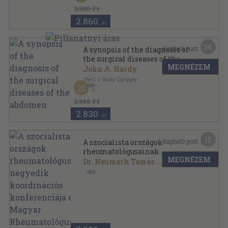
3.580 Ft
2.860
,-Ft
14
Kapható pont:
A synopsis of the diagnosis of
the surgical diseases of the
MEGNÉZEM
abdomen
John A. Hardy
The C. V. Mosby Company
,
1946
20
Vászon
,
528
oldal
3.540 Ft
2.830
,-Ft
15
Kapható pont:
A szocialista országok
rheumatológusainak
MEGNÉZEM
negyedik koordinációs
Dr. Neumark Tamás
...
konferenciája és a Magyar
,
1968
Rheumatológusok
Tűzött kötés
,
139
oldal
Egyesületének 1968. évi
nagygyűlése