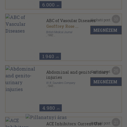
6.000
,-Ft
10
Kapható pont:
ABC of Vascular Diseases
Geoffrey Rose
...
MEGNÉZEM
British Medical Journal
,
1992
Varrott papírkötés
,
79
oldal
1.940
,-Ft
25
Kapható pont:
Abdominal and genito-urinary
injuries
MEGNÉZEM
W. B. Saunders Company
,
1943
Vászon
,
243
oldal
Military Surgical Manuals sorozat
4.980
,-Ft
21
Kapható pont:
ACE Inhibitors: Current Use