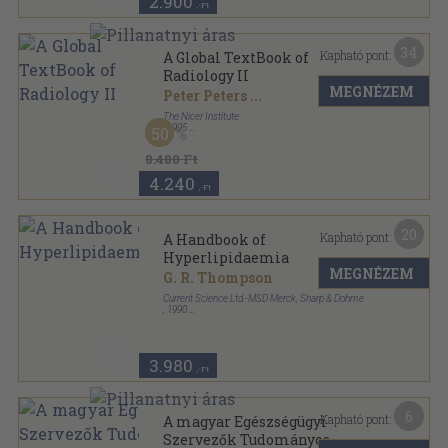
2.900
,-Ft
34
Kapható pont:
A Global TextBook of
Radiology II
MEGNÉZEM
Peter Peters
...
The Nicer Institute
,
1995
50
Fűzött kemény papírkötés
,
709
oldal
The Nicer Centennial Book sorozat
8.480 Ft
4.240
,-Ft
20
Kapható pont:
A Handbook of
Hyperlipidaemia
MEGNÉZEM
G. R. Thompson
Current Science Ltd.-MSD Merck, Sharp & Dohme
,
1990
Fűzött kemény papírkötés
,
236
oldal
3.980
,-Ft
6
Kapható pont:
A magyar Egészségügyi
Szervezők Tudományos