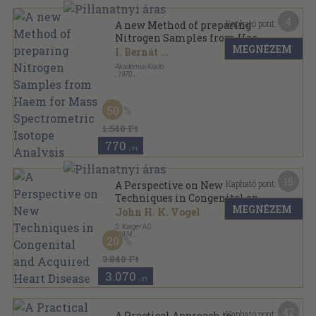
4
Kapható pont:
A new Method of preparing
Nitrogen Samples from Haem
MEGNÉZEM
for Mass Spectrometric
I. Bernát
...
Isotope Analysis
Akadémiai Kiadó
,
1970
Tűzött kötés
,
6
oldal
Haematologia sorozat
50
1.540 Ft
770
,-Ft
15
Kapható pont:
A Perspective on New
Techniques in Congenital and
MEGNÉZEM
Acquired Heart Disease
John H. K. Vogel
S. Karger AG
,
1974
20
Vászon
,
235
oldal
3.840 Ft
3.070
,-Ft
42
Kapható pont:
A Practical Approach to