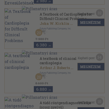
2.980
,-Ft
32
Kapható pont:
A Textbook of Cardioplegia for
Difficult Clinical Problems
MEGNÉZEM
John W. Kirklin
...
Futura Publishing Company, Inc.
,
1992
20
Fűzött keménykötés
,
334
oldal
7.980 Ft
6.380
,-Ft
34
Kapható pont:
A textbook of clinical
cardioplegia
MEGNÉZEM
Arthur J. Roberts
...
Futura Publishing Company, Inc.
,
1982
20
Fűzött keménykötés
,
498
oldal
8.600 Ft
6.880
,-Ft
10
Kapható pont:
A tüdő röntgendiagnosztikája
(orosz nyelvű)