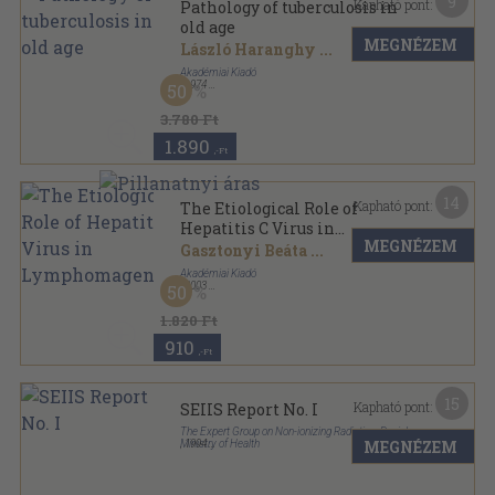
9
Kapható pont:
Pathology of tuberculosis in
old age
MEGNÉZEM
László Haranghy
...
Akadémiai Kiadó
,
1974
50
Vászon
,
210
oldal
3.780 Ft
1.890
,-Ft
14
Kapható pont:
The Etiological Role of
Hepatitis C Virus in
MEGNÉZEM
Lymphomagenesis
Gasztonyi Beáta
...
Akadémiai Kiadó
,
2003
50
Fűzött kemény papírkötés
,
81
oldal
1.820 Ft
910
,-Ft
15
Kapható pont:
SEIIS Report No. I
The Expert Group on Non-ionizing Radiation, Danish
MEGNÉZEM
Ministry of Health
,
1994
Ragasztott papírkötés
,
70
oldal