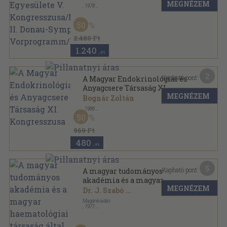
MEGNÉZEM
Egyesülete V.
,
1978
Könyvkötői kötés
,
188
oldal
Kongresszusa/Nephrology II.
Donau-Symposium
50
Vorprogramm/Programm
2.480 Ft
1.240
,-Ft
2
Kapható pont:
A Magyar Endokrinológiai és
Anyagcsere Társaság XI.
MEGNÉZEM
Kongresszusa
Bognár Zoltán
,
1986
Tűzött kötés
,
62
oldal
50
A Magyar Endokrinológiai és Anyagcsere Társaság
Kongresszusa sorozat
960 Ft
480
,-Ft
5
Kapható pont:
A magyar tudományos
akadémia és a magyar
MEGNÉZEM
haematológiai társaság által
Dr. J. Szabó
...
rendezett V. Haematologiai
Magánkiadás
kongresszuson 1971. május 26-
,
1971
Ragasztott papírkötés
,
210
oldal
27-28.án elhangzó előadások
kivonatai