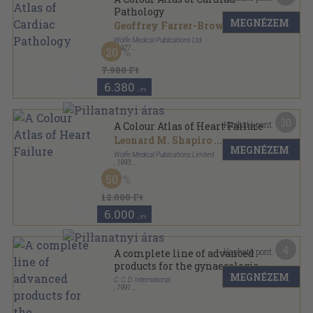
Pathology
MEGNÉZEM
Geoffrey Farrer-Brown
Wolfe Medical Publications Ltd
,
1977
20
Fűzött kemény papírkötés
,
160
oldal
A Colour Atlas of sorozat
7.980 Ft
6.380
,-Ft
30
Kapható pont:
A Colour Atlas of Heart Failure
Leonard M. Shapiro
...
MEGNÉZEM
Wolfe Medical Publications Limited
,
1993
Fűzött papírkötés
,
192
oldal
50
12.000 Ft
6.000
,-Ft
4
Kapható pont:
A complete line of advanced
products for the gynaecologist,
MEGNÉZEM
obstetrician, and reproductive
C. C. D. International
,
1991
endocrinologist
Papírmappa
,
51
oldal