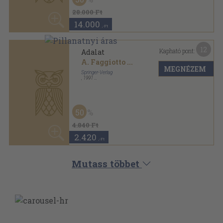
2.420
,-Ft
Mutass többet
ANTIKVÁRIUM.HU
SZOLGÁLTATÁSAINK
ELÉRHETŐSÉGEINK