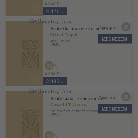
,-Ft
25
Kapható pont:
Acute Lobar Pneumonia
Oswald T. Avery
...
MEGNÉZEM
The Rockefeller Institute for Medical Research
,
1917
Könyvkötői kötés
,
110
oldal
Monograph sorozat
50
9.800 Ft
4.900
,-Ft
24
Kapható pont:
Acute Pericarditis
David H. Spodick
MEGNÉZEM
Grune & Stratton, Inc.
,
1959
Vászon
,
182
oldal
20
5.980 Ft