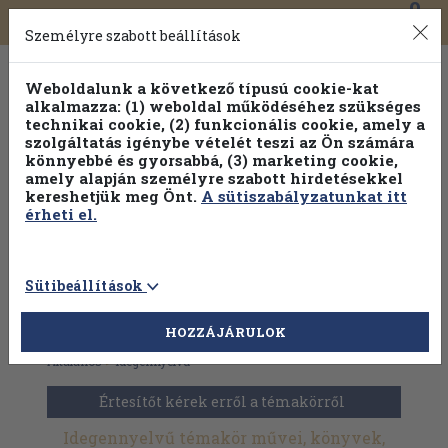
0
Toggle
Főmenü
Könyveink
navigation
Személyre szabott beállítások
Weboldalunk a következő típusú cookie-kat
alkalmazza: (1) weboldal működéséhez szükséges
technikai cookie, (2) funkcionális cookie, amely a
szolgáltatás igénybe vételét teszi az Ön számára
könnyebbé és gyorsabbá, (3) marketing cookie,
amely alapján személyre szabott hirdetésekkel
kereshetjük meg Önt.
A sütiszabályzatunkat itt
érheti el.
Sütibeállítások
HOZZÁJÁRULOK
Antikvár könyvek
>
Orvostudomány
>
Belgyógyászat
>
Általános
>
Idegennyelvű
Értesítőt kérek erről a témakörről
Idegennyelvű témakör művei, könyvek,