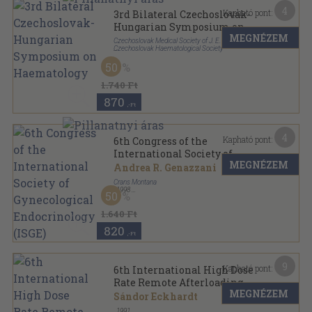
4
Kapható pont:
3rd Bilateral Czechoslovak-
Hungarian Symposium on
MEGNÉZEM
Haematology
Czechoslovak Medical Society of J. E. Purkyne-
Czechoslovak Haematological Society
Tűzött kötés
,
11
oldal
50
1.740 Ft
870
,-Ft
4
Kapható pont:
6th Congress of the
International Society of
MEGNÉZEM
Gynecological Endocrinology
Andrea R. Genazzani
(ISGE)
Crans Montana
,
1998
50
Tűzött kötés
,
14
oldal
1.640 Ft
820
,-Ft
9
Kapható pont:
6th International High Dose
Rate Remote Afterloading
MEGNÉZEM
Conference
Sándor Eckhardt
,
1991