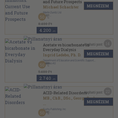
and Future Prospects
MEGNÉZEM
Michael Schachter
Martin Dunitz Ltd.
,
1995
50
Ragasztott kemény papírkötés
,
278
oldal
8.400 Ft
4.200
,-Ft
14
Kapható pont:
Acetate vs bicarbonate in
Everyday Dialysis
MEGNÉZEM
Ingrid Ledebo, Ph. D.
Department of Education and Scientific Support,
Hambro AG
,
1990
50
Fűzött kemény papírkötés
,
155
oldal
5.480 Ft
2.740
,-Ft
22
Kapható pont:
ACID-Related Disorders
MB., ChB., DSc., George Sachs
MEGNÉZEM
...
Sushu Publishing, Inc.
50
,
1995
Fűzött papírkötés
,
136
oldal