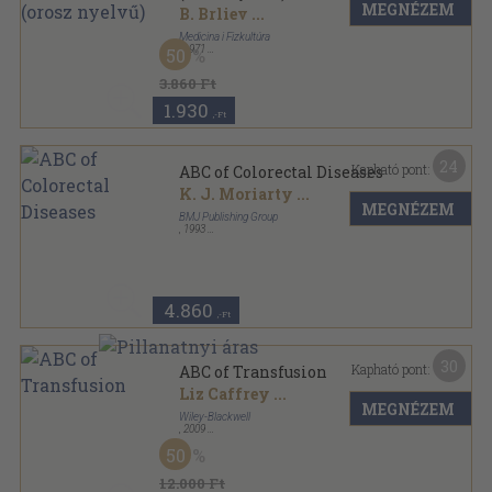
MEGNÉZEM
B. Brliev
...
Medicina i Fizkultúra
,
1971
50
Vászon
,
115
oldal
3.860 Ft
1.930
,-Ft
24
Kapható pont:
ABC of Colorectal Diseases
K. J. Moriarty
...
MEGNÉZEM
BMJ Publishing Group
,
1993
Ragasztott papírkötés
,
103
oldal
4.860
,-Ft
30
Kapható pont:
ABC of Transfusion
Liz Caffrey
...
MEGNÉZEM
Wiley-Blackwell
,
2009
Ragasztott papírkötés
,
119
oldal
50
BMJ Books sorozat
12.000 Ft