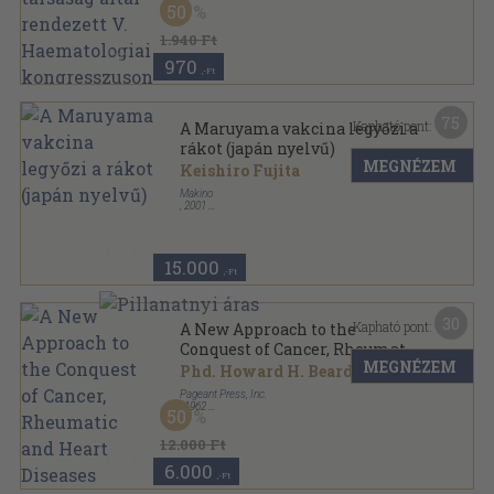
50
1.940 Ft
970
,-Ft
75
Kapható pont:
A Maruyama vakcina legyőzi a
rákot (japán nyelvű)
MEGNÉZEM
Keishiro Fujita
Makino
,
2001
Ragasztott papírkötés
,
244
oldal
15.000
,-Ft
30
Kapható pont:
A New Approach to the
Conquest of Cancer, Rheumatic
MEGNÉZEM
and Heart Diseases
Phd. Howard H. Beard
Pageant Press, Inc.
,
1962
50
Fűzött papírkötés
,
239
oldal
12.000 Ft
6.000
,-Ft