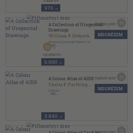
1.940 Ft
970
,-Ft
30
Kapható pont:
A Collection of Urogenital
Drawings
MEGNÉZEM
William P. Didusch
American Cystoscope Makers, Inc.
,
1952
50
Vászon
,
222
oldal
12.000 Ft
6.000
,-Ft
19
Kapható pont:
A Colour Atlas of AIDS
Chales F. Farthing
...
MEGNÉZEM
Editiones
,
1986
Varrott papírkötés
,
80
oldal
3.840
,-Ft
32
Kapható pont:
A Colour Atlas of Cardiac