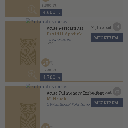
4.780
,-Ft
70
Kapható pont:
Acute Pulmonary Embolism
M. Nauck
...
MEGNÉZEM
Dr. Dietrich Steinkopff Verlag-Springer-Verlag
Ragasztott papírkötés
,
199
oldal
50
28.000 Ft
14.000
,-Ft
12
Kapható pont:
Adalat
A. Faggiotto
...
MEGNÉZEM
Springer-Verlag
,
1991
Fűzött kemény papírkötés
,
237
oldal
50
4.840 Ft