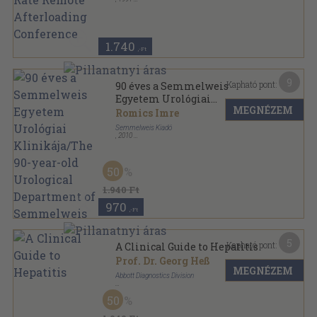
Tűzött kötés
,
60
oldal
1.740
,-Ft
9
Kapható pont:
90 éves a Semmelweis
Egyetem Urológiai
MEGNÉZEM
Klinikája/The 90-year-old
Romics Imre
Urological Department of
Semmelweis Kiadó
Semmelweis University
,
2010
Varrott papírkötés
,
187
oldal
50
1.940 Ft
970
,-Ft
5
Kapható pont:
A Clinical Guide to Hepatitis
Prof. Dr. Georg Heß
MEGNÉZEM
Abbott Diagnostics Division
Tűzött kötés
,
38
oldal
50