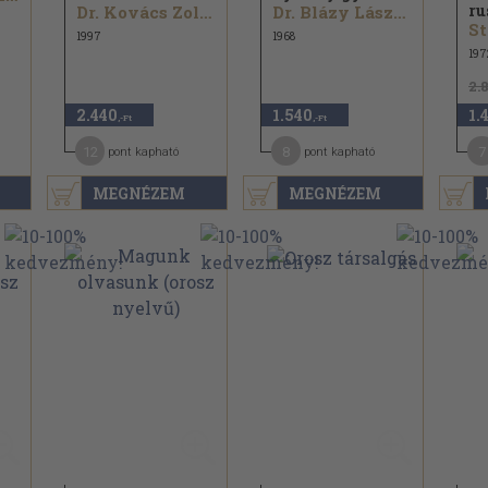
ru
Dr. Kovács Zoltán
Dr. Blázy László...
1997
1968
197
2.
2.440
1.540
1.
,-Ft
,-Ft
12
8
7
pont kapható
pont kapható
MEGNÉZEM
MEGNÉZEM