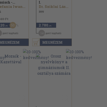
ssisch -...
I.
Stefania Iwanowna Basylenko
Dr. Sziklai Lászlóné
2
1999
840 Ft
50
420
2.780
,-Ft
,-Ft
14
pont kapható
pont kapható
MEGNÉZEM
MEGNÉZEM