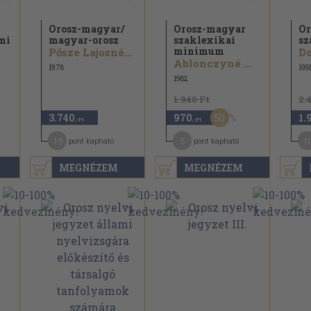
Orosz-magyar/
Orosz-magyar
Or
mi
magyar-orosz
szaklexikai
sz
minimum
Pősze Lajosné...
Ablonczyné Mihályka Lívia
1978
195
1982
1.940 Ft
2.
50
3.740
970
1.
,-Ft
,-Ft
19
5
1
pont kapható
pont kapható
MEGNÉZEM
MEGNÉZEM