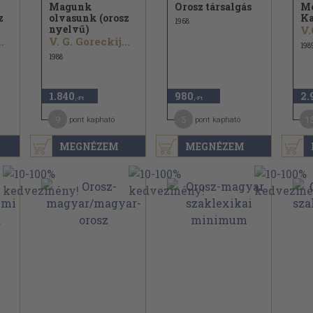
Magunk
Orosz társalgás
Mo
z
olvasunk (orosz
Ka
1968
nyelvű)
.
V. G. Goreckij...
198
1988
1.840
980
2.
,-Ft
,-Ft
9
5
1
pont kapható
pont kapható
MEGNÉZEM
MEGNÉZEM