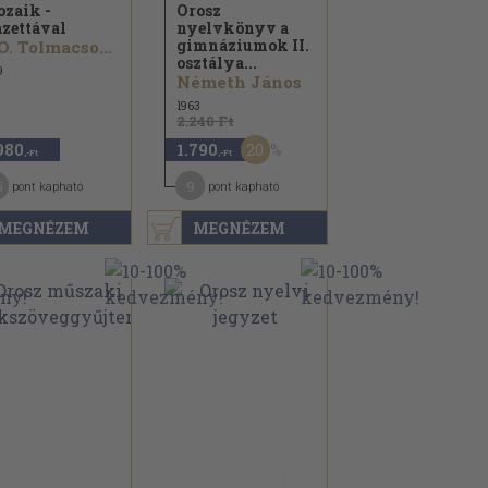
zaik -
Orosz
zettával
nyelvkönyv a
gimnáziumok II.
V.O. Tolmacsova...
osztálya...
9
Németh János
1963
2.240 Ft
20
980
1.790
,-Ft
,-Ft
5
9
pont kapható
pont kapható
MEGNÉZEM
MEGNÉZEM