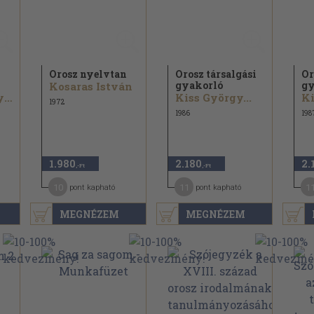
Orosz nyelvtan
Orosz társalgási
Or
.
gyakorló
gy
Kosaras István
Dr. Szerdahelyi István...
Kiss György...
Ki
1972
1986
198
1.980
2.180
2.
,-Ft
,-Ft
10
11
1
pont kapható
pont kapható
MEGNÉZEM
MEGNÉZEM