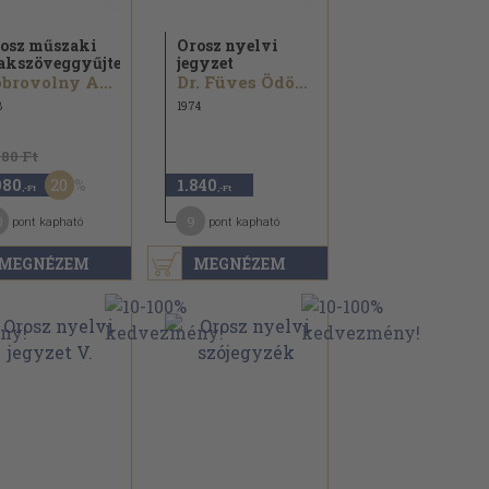
osz műszaki
Orosz nyelvi
akszöveggyűjtemény
jegyzet
Dobrovolny Anna
Dr. Füves Ödön...
8
1974
480 Ft
20
980
1.840
,-Ft
,-Ft
0
9
pont kapható
pont kapható
MEGNÉZEM
MEGNÉZEM