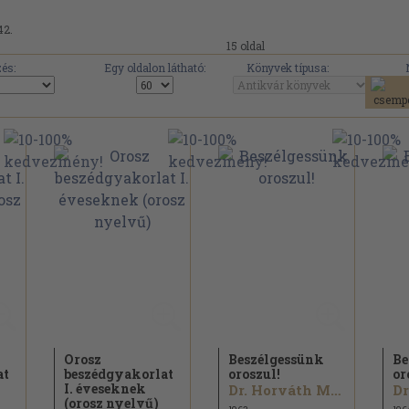
42.
15 oldal
és:
Egy oldalon látható:
Könyvek típusa:
Orosz
Beszélgessünk
Be
at
beszédgyakorlat
oroszul!
or
I. éveseknek
Dr. Horváth Miklós
(orosz nyelvű)