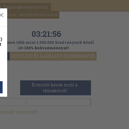
k: Régiségkereskedés.hu
A kosaram
HÍRLEVÉL
BELÉPÉS/REGISZTRÁCIÓ
MÉG
0
5000
Ft
03:21:54
)
ogasson több mint 1.000.000 kiadványunk közül
t
10-100% kedvezménnyel!
YOK
KÖTELEZŐ ÉS AJÁNLOTT OLVASMÁNYOK
Értesítőt kérek erről a 
témakörről
használt könyvek