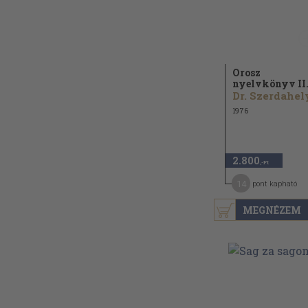
Orosz
nyelvkönyv II
1976
2.800
,-Ft
14
pont kapható
MEGNÉZEM