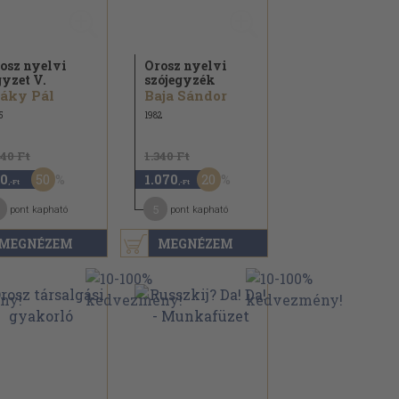
osz nyelvi
Orosz nyelvi
gyzet V.
szójegyzék
áky Pál
Baja Sándor
5
1982
640 Ft
1.340 Ft
50
20
0
1.070
,-Ft
,-Ft
5
pont kapható
pont kapható
MEGNÉZEM
MEGNÉZEM