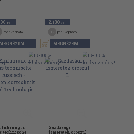
4
480
2.180
,-Ft
,-Ft
2
17
pont kapható
pont kapható
MEGNÉZEM
MEGNÉZEM
nführung in
Gazdasági
s technische
ismeretek oroszul