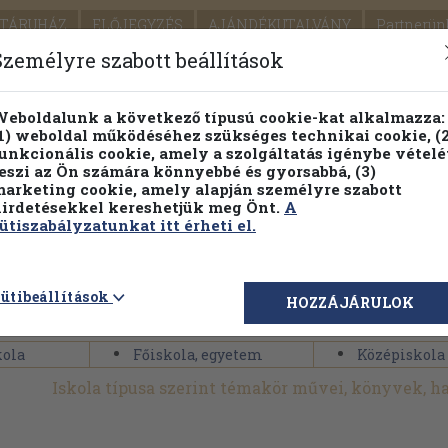
TÁRUHÁZ
ELŐJEGYZÉS
AJÁNDÉKUTALVÁNY
Partnerün
SZÁLLÍTÁS
SEGÍTSÉG
Személyre szabott beállítások
Részletes kereső
Témaköri fa
eboldalunk a következő típusú cookie-kat alkalmazza:
1) weboldal működéséhez szükséges technikai cookie, (2
Vál
unkcionális cookie, amely a szolgáltatás igénybe vételé
eszi az Ön számára könnyebbé és gyorsabbá, (3)
arketing cookie, amely alapján személyre szabott
PILLANATNYI ÁRAINK
FENNTARTHATÓ OLVASMÁN
irdetésekkel kereshetjük meg Önt.
A
ütiszabályzatunkat itt érheti el.
>
Idegennyelv
>
Nyelvtanulás
>
Nyelvek
>
Orosz
>
Tankönyvek
>
ütibeállítások
HOZZÁJÁRULOK
int
kola
Főiskola, egyetem
Középiskola
Iskola típusa szerint témakör művei, könyvek, 