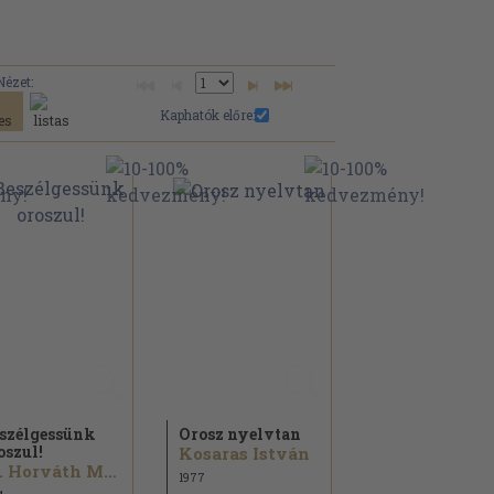
Nézet:
Kaphatók előre:
szélgessünk
Orosz nyelvtan
oszul!
Kosaras István
Dr. Horváth Miklós
1977