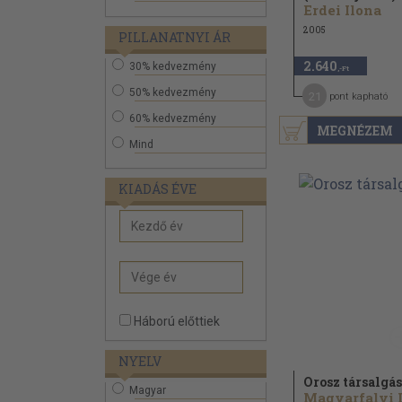
Erdei Ilona
2005
PILLANATNYI ÁR
2.640
30% kedvezmény
,-Ft
50% kedvezmény
21
pont kapható
60% kedvezmény
MEGNÉZEM
Mind
KIADÁS ÉVE
Háború előttiek
NYELV
Orosz társalgás
Magyar