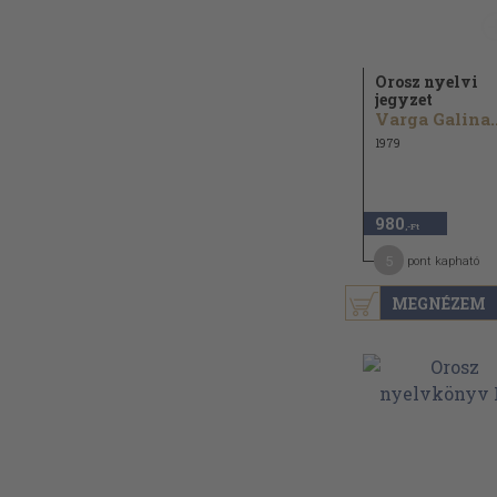
Orosz nyelvi
jegyzet
Varga Galina..
1979
980
,-Ft
5
pont kapható
MEGNÉZEM