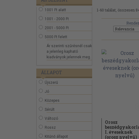
1-60 találat, összesen 8
1001 Ft alatt
1001 - 2000 Ft
Rendez
2001 - 5000 Ft
5000 Ft felett
Ár szerinti szűrésnél csak
a jelenleg kapható
kiadványok jelennek meg.
ÁLLAPOT
Újszerű
Jó
Közepes
Sérült
Változó
Orosz
beszédgyakorl
Rossz
I. éveseknek
(orosz nyelvű)
Kitűnő állapot