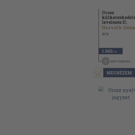
Orosz
külkereskedel
levelezés II.
Horváth Géza
1974
1.640
,-Ft
8
pont kapható
MEGNÉZEM