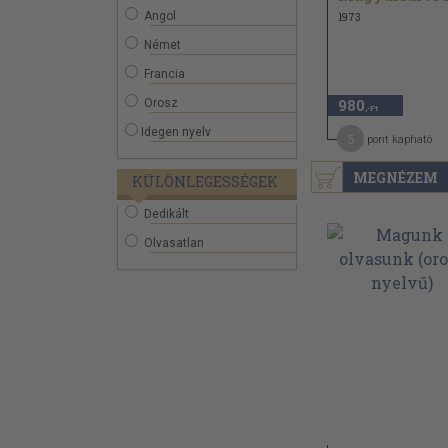
Angol
1973
Német
Francia
Orosz
980
,-Ft
Idegen nyelv
5
pont kapható
MEGNÉZEM
KÜLÖNLEGESSÉGEK
Dedikált
Olvasatlan