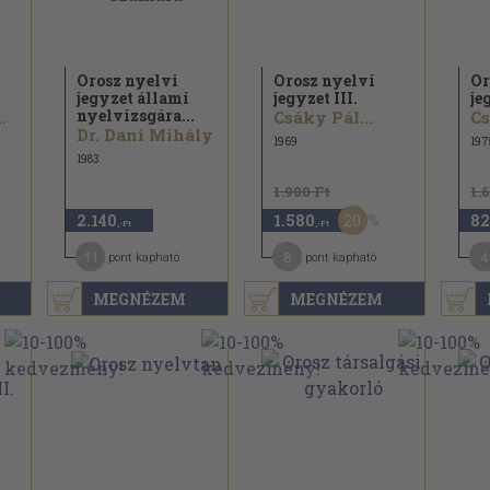
Orosz nyelvi
Orosz nyelvi
Or
jegyzet állami
jegyzet III.
je
nyelvizsgára...
.
Csáky Pál...
Cs
Dr. Dani Mihály
1969
197
1983
1.980 Ft
1.
20
2.140
1.580
82
,-Ft
,-Ft
11
8
4
pont kapható
pont kapható
MEGNÉZEM
MEGNÉZEM