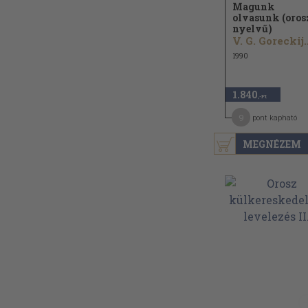
Magunk
olvasunk (oros
nyelvű)
V. G. Goreckij..
1990
1.840
,-Ft
9
pont kapható
MEGNÉZEM