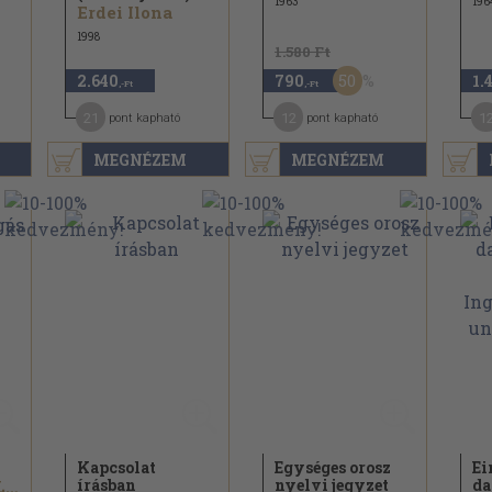
1963
196
Erdei Ilona
1998
1.580 Ft
50
2.640
790
1.
,-Ft
,-Ft
21
12
1
pont kapható
pont kapható
MEGNÉZEM
MEGNÉZEM
Kapcsolat
Egységes orosz
Ei
írásban
nyelvi jegyzet
da
Magyarfalvi Lajos...