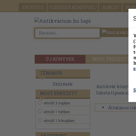
ÉRTESÍTŐ
FIZESSEN
KÖNYVVEL!
AUKCIÓ
PON
W
(
f
t
m
ÚJ KÖNYVEK
MOST ÉRKEZETT
h
s
TÉMAKÖR
Szűrések
Antikvár könyvek
S
Iskola típusa szer
MOST ÉRKEZETT
elmúlt 3 napban
Általános is
elmúlt 1 hétben
elmúlt 1 hónapban
ÁR SZERINT