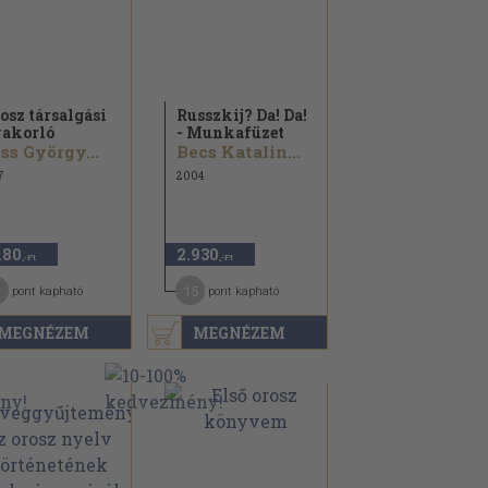
osz társalgási
Russzkij? Da! Da!
akorló
- Munkafüzet
ss György...
Becs Katalin...
7
2004
180
2.930
,-Ft
,-Ft
1
15
pont kapható
pont kapható
MEGNÉZEM
MEGNÉZEM