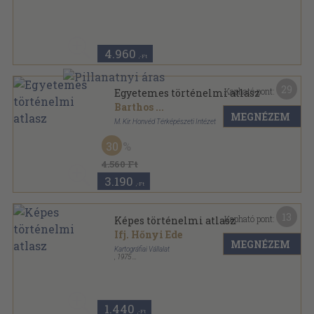
Félvászon
,
40
oldal
4.960
,-Ft
29
Kapható pont:
Egyetemes történelmi atlasz
Barthos
...
MEGNÉZEM
M. Kir. Honvéd Térképészeti Intézet
Tűzött kötés
,
40
oldal
30
4.560 Ft
3.190
,-Ft
13
Kapható pont:
Képes történelmi atlasz
Ifj. Hőnyi Ede
MEGNÉZEM
Kartográfiai Vállalat
,
1975
Tűzött kötés
,
24
oldal
1.440
,-Ft