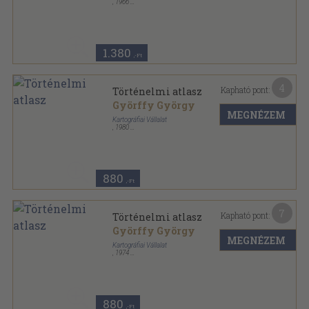
,
1966
Tűzött kötés
,
32
oldal
1.380
,-Ft
4
Kapható pont:
Történelmi atlasz
Györffy György
MEGNÉZEM
Kartográfiai Vállalat
,
1980
Tűzött kötés
,
32
oldal
880
,-Ft
7
Kapható pont:
Történelmi atlasz
Györffy György
MEGNÉZEM
Kartográfiai Vállalat
,
1974
Tűzött kötés
,
32
oldal
880
,-Ft