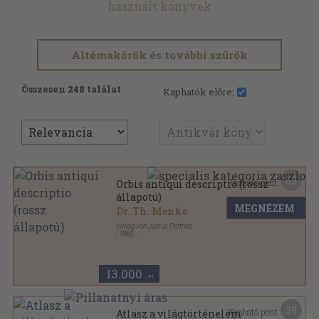
használt könyvek
Altémakörök és további szűrök
Összesen 248 találat
Kaphatók előre:
65
Kapható pont:
Orbis antiqui descriptio (rossz
állapotú)
MEGNÉZEM
Dr. Th. Menke
Verlag von Justus Perthes
,
1865
Könyvkötői kötés
,
29
oldal
13.000
,-Ft
39
Kapható pont:
Atlasz a világtörténelem