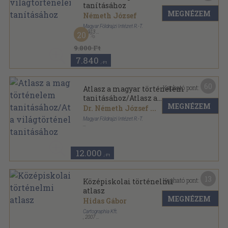
tanításához
MEGNÉZEM
Németh József
Magyar Földrajzi Intézet R.-T.
,
1913
20
Félvászon
,
58
oldal
9.800 Ft
7.840
,-Ft
60
Kapható pont:
Atlasz a magyar történelem
tanitásához/Atlasz a
MEGNÉZEM
világtörténelem tanitásához
Dr. Németh József
...
Magyar Földrajzi Intézet R.-T.
Könyvkötői kötés
,
80
oldal
Atlasz sorozat
12.000
,-Ft
13
Kapható pont:
Középiskolai történelmi
atlasz
MEGNÉZEM
Hidas Gábor
Cartographia Kft.
,
2007
Varrott keménykötés
,
148
oldal