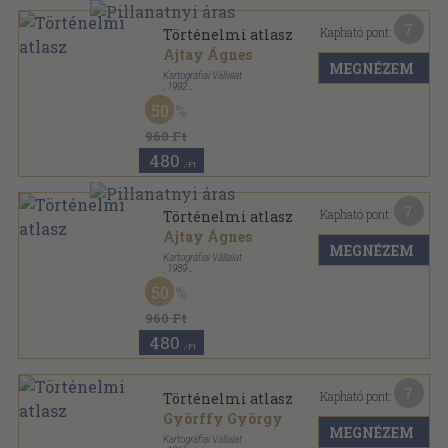
7
Kapható pont:
Történelmi atlasz
Ajtay Ágnes
MEGNÉZEM
Kartográfiai Vállalat
,
1992
Tűzött kötés
,
48
oldal
50
960 Ft
480
,-Ft
7
Kapható pont:
Történelmi atlasz
Ajtay Ágnes
MEGNÉZEM
Kartográfiai Vállalat
,
1989
Tűzött kötés
,
48
oldal
50
960 Ft
480
,-Ft
7
Kapható pont:
Történelmi atlasz
Györffy György
MEGNÉZEM
Kartográfiai Vállalat