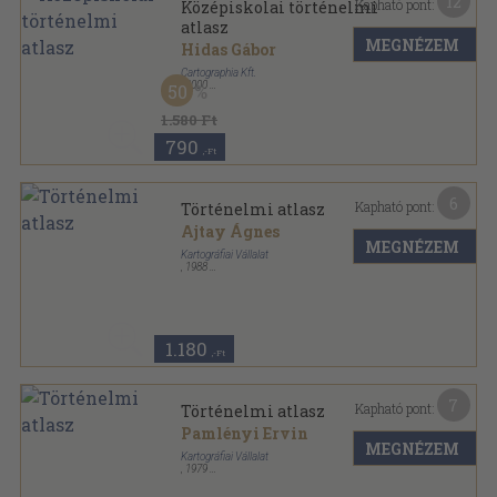
12
Kapható pont:
Középiskolai történelmi
atlasz
MEGNÉZEM
Hidas Gábor
Cartographia Kft.
,
2000
50
Varrott keménykötés
,
108
oldal
1.580 Ft
790
,-Ft
6
Kapható pont:
Történelmi atlasz
Ajtay Ágnes
MEGNÉZEM
Kartográfiai Vállalat
,
1988
Tűzött kötés
,
48
oldal
1.180
,-Ft
7
Kapható pont:
Történelmi atlasz
Pamlényi Ervin
MEGNÉZEM
Kartográfiai Vállalat
,
1979
Tűzött kötés
,
32
oldal