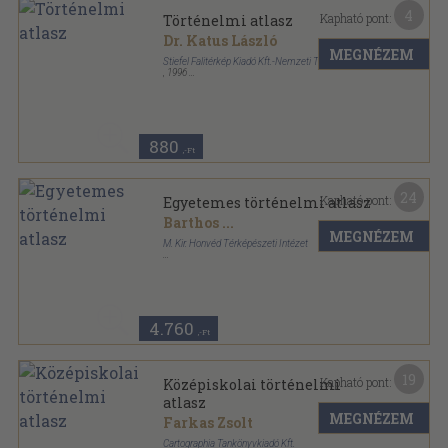
4
Kapható pont:
Történelmi atlasz
Dr. Katus László
MEGNÉZEM
Stiefel Falitérkép Kiadó Kft.-Nemzeti Tankönyvkiadó
,
1996
Tűzött kötés
,
35
oldal
880
,-Ft
24
Kapható pont:
Egyetemes történelmi atlasz
Barthos
...
MEGNÉZEM
M. Kir. Honvéd Térképészeti Intézet
Félvászon
,
40
oldal
4.760
,-Ft
19
Kapható pont:
Középiskolai történelmi
atlasz
MEGNÉZEM
Farkas Zsolt
Cartographia Tankönyvkiadó Kft.