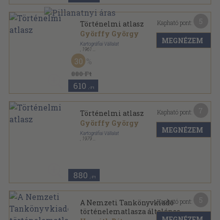
5
Kapható pont:
Történelmi atlasz
Györffy György
MEGNÉZEM
Kartográfiai Vállalat
,
1961
Tűzött kötés
,
32
oldal
30
880 Ft
610
,-Ft
7
Kapható pont:
Történelmi atlasz
Györffy György
MEGNÉZEM
Kartográfiai Vállalat
,
1979
Tűzött kötés
,
32
oldal
880
,-Ft
5
Kapható pont:
A Nemzeti Tankönyvkiadó
történelematlasza általános
MEGNÉZEM