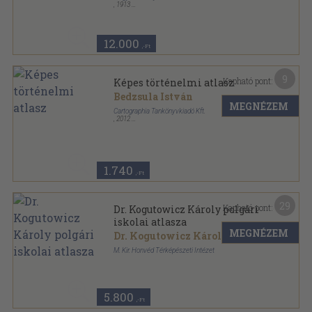
,
1913
Vászon
,
58
oldal
12.000
,-Ft
9
Kapható pont:
Képes történelmi atlasz
Bedzsula István
MEGNÉZEM
Cartographia Tankönyvkiadó Kft.
,
2012
Tűzött kötés
,
64
oldal
1.740
,-Ft
29
Kapható pont:
Dr. Kogutowicz Károly polgári
iskolai atlasza
MEGNÉZEM
Dr. Kogutowicz Károly
M. Kir. Honvéd Térképészeti Intézet
Tűzött kötés
,
32
oldal
5.800
,-Ft