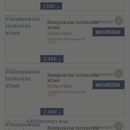
1.690
,-Ft
12
Kapható pont:
Középiskolai történelmi
atlasz
MEGNÉZEM
Hidas Gábor
Cartographia Tankönyvkiadó Kft.
,
2014
Fűzött kemény papírkötés
,
184
oldal
2.440
,-Ft
12
Kapható pont:
Középiskolai történelmi
atlasz
MEGNÉZEM
Hidas Gábor
Cartographia Tankönyvkiadó Kft.
,
2012
Fűzött kemény papírkötés
,
184
oldal
2.440
,-Ft
18
Kapható pont:
Középiskolai történelmi