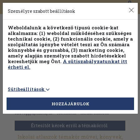
0
Toggle
Főmenü
Könyveink
navigation
Személyre szabott beállítások
Weboldalunk a következő típusú cookie-kat
alkalmazza: (1) weboldal működéséhez szükséges
technikai cookie, (2) funkcionális cookie, amely a
szolgáltatás igénybe vételét teszi az Ön számára
könnyebbé és gyorsabbá, (3) marketing cookie,
amely alapján személyre szabott hirdetésekkel
kereshetjük meg Önt.
A sütiszabályzatunkat itt
érheti el.
Sütibeállítások
HOZZÁJÁRULOK
Antikvár könyvek
>
Tankönyvek, jegyzetek,
szöveggyűjtemények
>
Történelem
>
Iskolai atlaszok
Értesítőt kérek erről a témakörről
Iskolai atlaszok témakör művei, könyvek,