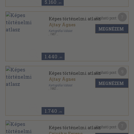
5.160
,-Ft
7
Kapható pont:
Képes történelmi atlasz
Ajtay Ágnes
MEGNÉZEM
Kartográfiai Vállalat
,
1987
Tűzött kötés
,
32
oldal
1.440
,-Ft
9
Kapható pont:
Képes történelmi atlasz
Ajtay Ágnes
MEGNÉZEM
Kartográfiai Vállalat
,
1982
Tűzött kötés
,
32
oldal
1.740
,-Ft
7
Kapható pont:
Képes történelmi atlasz
Cziráky Ferenc