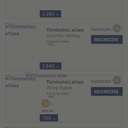
1.380
,-Ft
15
Kapható pont:
Történelmi atlasz
Györffy György
MEGNÉZEM
Kartográfiai Vállalat
,
1959
Tűzött kötés
,
32
oldal
1.840
,-Ft
6
Kapható pont:
Történelmi atlasz
Ajtay Ágnes
MEGNÉZEM
Kartográfiai Vállalat
,
1990
Tűzött kötés
,
48
oldal
20
960 Ft
760
,-Ft