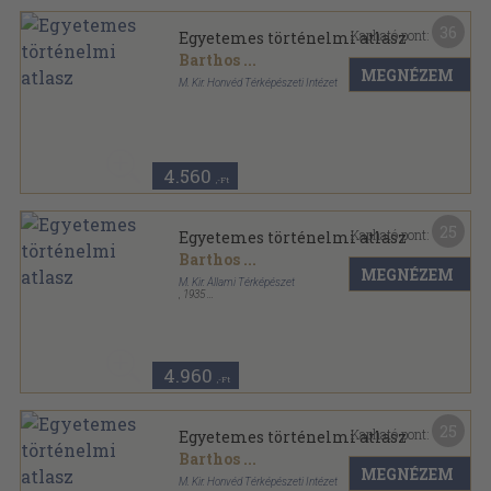
36
Kapható pont:
Egyetemes történelmi atlasz
Barthos
...
MEGNÉZEM
M. Kir. Honvéd Térképészeti Intézet
Tűzött kötés
,
40
oldal
4.560
,-Ft
25
Kapható pont:
Egyetemes történelmi atlasz
Barthos
...
MEGNÉZEM
M. Kir. Állami Térképészet
,
1935
Tűzött kötés
,
40
oldal
4.960
,-Ft
25
Kapható pont:
Egyetemes történelmi atlasz
Barthos
...
MEGNÉZEM
M. Kir. Honvéd Térképészeti Intézet