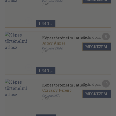
Kartográfiai Vállalat
,
1992
Tűzött kötés
,
32
oldal
1.540
,-Ft
8
Kapható pont:
Képes történelmi atlasz
Ajtay Ágnes
MEGNÉZEM
Kartográfiai Vállalat
,
1991
Tűzött kötés
,
32
oldal
1.540
,-Ft
10
Kapható pont:
Képes történelmi atlasz
Cziráky Ferenc
MEGNÉZEM
Cartographia Kft.
,
1995
Tűzött kötés
,
32
oldal