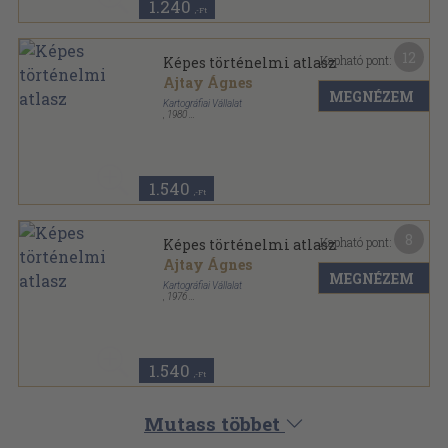
1.240
,-Ft
12
Kapható pont:
Képes történelmi atlasz
Ajtay Ágnes
MEGNÉZEM
Kartográfiai Vállalat
,
1980
Tűzött kötés
,
32
oldal
1.540
,-Ft
8
Kapható pont:
Képes történelmi atlasz
Ajtay Ágnes
MEGNÉZEM
Kartográfiai Vállalat
,
1976
Tűzött kötés
,
24
oldal
1.540
,-Ft
Mutass többet