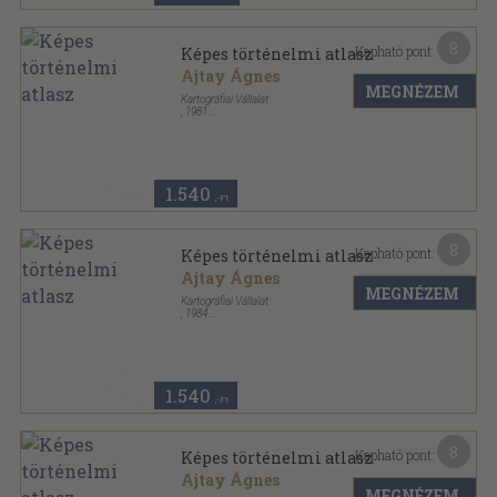
8
Kapható pont:
Képes történelmi atlasz
Ajtay Ágnes
MEGNÉZEM
Kartográfiai Vállalat
,
1981
Tűzött kötés
,
32
oldal
1.540
,-Ft
8
Kapható pont:
Képes történelmi atlasz
Ajtay Ágnes
MEGNÉZEM
Kartográfiai Vállalat
,
1984
Tűzött kötés
,
32
oldal
1.540
,-Ft
8
Kapható pont:
Képes történelmi atlasz
Ajtay Ágnes
MEGNÉZEM