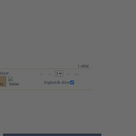
1 oldal
Nézet:
Kaphatók előre: