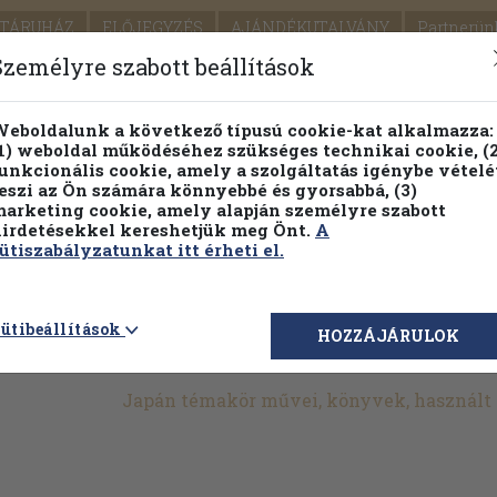
TÁRUHÁZ
ELŐJEGYZÉS
AJÁNDÉKUTALVÁNY
Partnerün
SZÁLLÍTÁS
SEGÍTSÉG
Személyre szabott beállítások
1.
Részletes kereső
Témaköri fa
eboldalunk a következő típusú cookie-kat alkalmazza:
1) weboldal működéséhez szükséges technikai cookie, (2
KIADV
unkcionális cookie, amely a szolgáltatás igénybe vételé
LEGNA
eszi az Ön számára könnyebbé és gyorsabbá, (3)
arketing cookie, amely alapján személyre szabott
PILLANATNYI ÁRAINK
FENNTARTHATÓ OLVASMÁN
irdetésekkel kereshetjük meg Önt.
A
ütiszabályzatunkat itt érheti el.
>
Szépirodalom
>
Dráma
>
A szerző származása szerint
>
Ázsia
ütibeállítások
HOZZÁJÁRULOK
Japán témakör művei, könyvek, használt