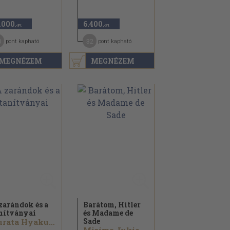
.000
6.400
,-Ft
,-Ft
0
32
pont kapható
pont kapható
MEGNÉZEM
MEGNÉZEM
zarándok és a
Barátom, Hitler
nítványai
és Madame de
Sade
Kurata Hyakuzó