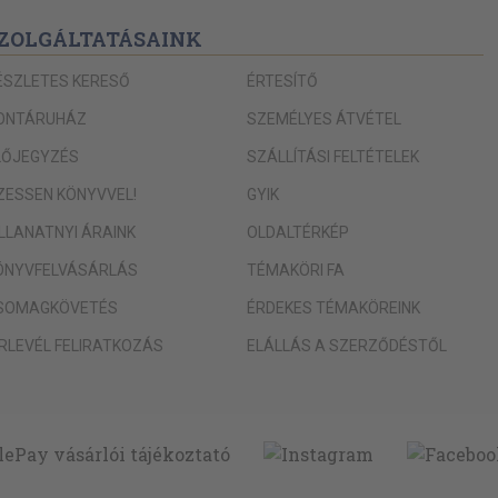
ZOLGÁLTATÁSAINK
ÉSZLETES KERESŐ
ÉRTESÍTŐ
ONTÁRUHÁZ
SZEMÉLYES ÁTVÉTEL
LŐJEGYZÉS
SZÁLLÍTÁSI FELTÉTELEK
IZESSEN KÖNYVVEL!
GYIK
ILLANATNYI ÁRAINK
OLDALTÉRKÉP
ÖNYVFELVÁSÁRLÁS
TÉMAKÖRI FA
SOMAGKÖVETÉS
ÉRDEKES TÉMAKÖREINK
ÍRLEVÉL FELIRATKOZÁS
ELÁLLÁS A SZERZŐDÉSTŐL