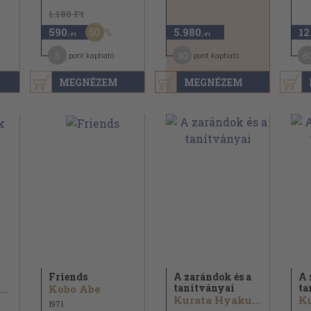
1.180 Ft
50
590
5.980
12
,-Ft
,-Ft
3
30
6
pont kapható
pont kapható
MEGNÉZEM
MEGNÉZEM
Friends
A zarándok és a
A 
tanítványai
ta
Kanze Kodzsiró Nobumicu...
Kobo Abe
Kurata Hyakuzó
1971