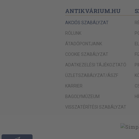
ANTIKVÁRIUM.HU
S
AKCIÓS SZABÁLYZAT
R
RÓLUNK
P
ÁTADÓPONTJAINK
E
COOKIE SZABÁLYZAT
F
ADATKEZELÉSI TÁJÉKOZTATÓ
P
ÜZLETSZABÁLYZAT/ÁSZF
K
KARRIER
C
BAGOLYMÚZEUM
H
VISSZATÉRÍTÉSI SZABÁLYZAT