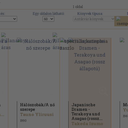
.
1 oldal
és:
Egy oldalon látható:
Könyvek típusa:
a
Hálószobák/
A nő
Japanische
Ma
szerepe
Dramen -
Y
Terakoya und
Kurata Hyakuzó
Tauno Yliruusi
196
Asagao (rossz...
1990
Takeda Izumo