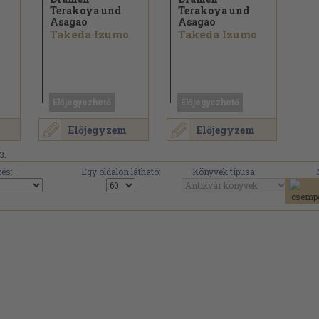
Terakoya und
Terakoya und
Asagao
Asagao
Takeda Izumo
Takeda Izumo
Előjegyezhető
Előjegyezhető
Előjegyzem
Előjegyzem
3.
és:
Egy oldalon látható:
Könyvek típusa: