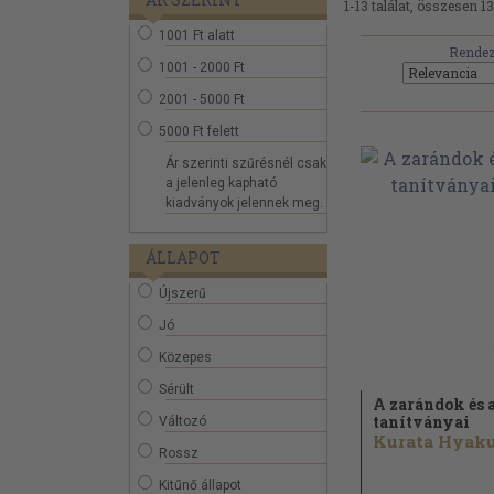
1-13 találat, összesen 13
1001 Ft alatt
Rendez
1001 - 2000 Ft
2001 - 5000 Ft
5000 Ft felett
Ár szerinti szűrésnél csak
a jelenleg kapható
kiadványok jelennek meg.
ÁLLAPOT
Újszerű
Jó
Közepes
Sérült
A zarándok és 
tanítványai
Változó
Rossz
Kitűnő állapot