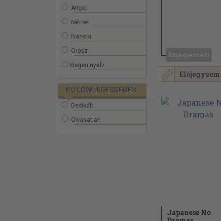
Angol
Német
Francia
Orosz
Előjegyezhető
Idegen nyelv
Előjegyzem
KÜLÖNLEGESSÉGEK
Dedikált
Olvasatlan
Japanese Nó
Dramas