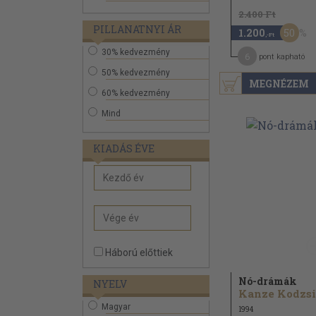
2.400 Ft
PILLANATNYI ÁR
50
1.200
,-Ft
30% kedvezmény
6
pont kapható
50% kedvezmény
MEGNÉZEM
60% kedvezmény
Mind
KIADÁS ÉVE
Háború előttiek
Nó-drámák
NYELV
Magyar
1994