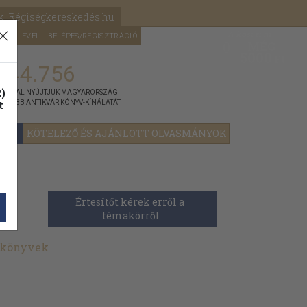
k: Régiségkereskedés.hu
A kosaram
HÍRLEVÉL
BELÉPÉS/REGISZTRÁCIÓ
MÉG
0
5000
Ft
144.756
)
ÁNNYAL NYÚJTJUK MAGYARORSZÁG
t
GYOBB ANTIKVÁR KÖNYV-KÍNÁLATÁT
YOK
KÖTELEZŐ ÉS AJÁNLOTT OLVASMÁNYOK
>
Értesítőt kérek erről a 
témakörről
 könyvek