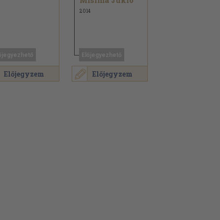
Misima Jukio
2014
őjegyezhető
Előjegyezhető
Előjegyzem
Előjegyzem