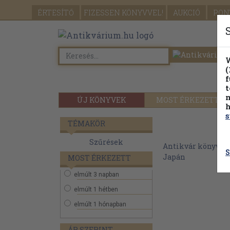
ÉRTESÍTŐ
FIZESSEN
KÖNYVVEL!
AUKCIÓ
PON
W
(
f
t
m
ÚJ KÖNYVEK
MOST ÉRKEZETT
h
s
TÉMAKÖR
Szűrések
Antikvár könyvek
S
Japán
MOST ÉRKEZETT
elmúlt 3 napban
elmúlt 1 hétben
elmúlt 1 hónapban
ÁR SZERINT