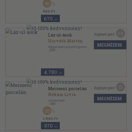
30
960 Ft
670
,-Ft
24
Kapható pont:
Láz-ul-ások
Horváth Márton
MEGNÉZEM
Magyar Iparművészeti Egyetem
,
2004
Ragasztott kemény papírkötés
,
159
oldal
4.780
,-Ft
15
Kapható pont:
Meisseni porcelán
Nékám Lívia
MEGNÉZEM
Corvina Kiadó
,
1980
Vászon
,
92
oldal
50
Iparművészet sorozat
1.940 Ft
970
,-Ft