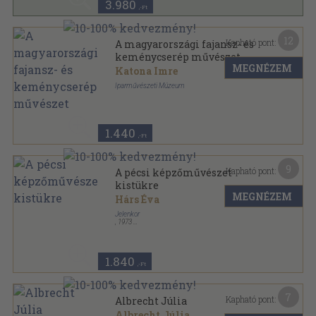
3.980
,-Ft
12
Kapható pont:
A magyarországi fajansz- és
keménycserép művészet
MEGNÉZEM
Katona Imre
Iparművészeti Múzeum
Papír
,
8
oldal
1.440
,-Ft
9
Kapható pont:
A pécsi képzőművészet
kistükre
MEGNÉZEM
Hárs Éva
Jelenkor
,
1973
Ragasztott papírkötés
,
60
oldal
1.840
,-Ft
7
Kapható pont:
Albrecht Júlia
Albrecht Júlia