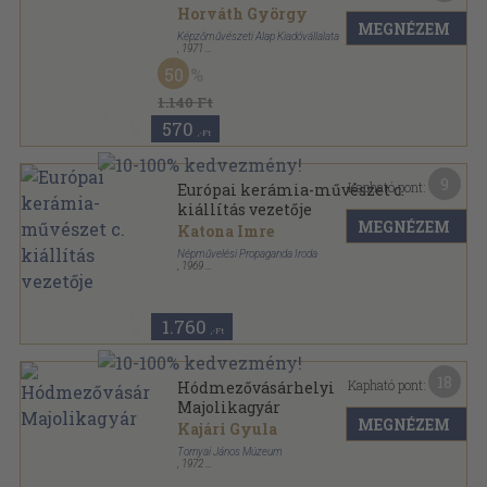
Horváth György
MEGNÉZEM
Képzőművészeti Alap Kiadóvállalata
,
1971
Varrott keménykötés
,
46
oldal
50
Mai Magyar Művészet sorozat
1.140 Ft
570
,-Ft
9
Kapható pont:
Európai kerámia-művészet c.
kiállítás vezetője
MEGNÉZEM
Katona Imre
Népművelési Propaganda Iroda
,
1969
Ragasztott papírkötés
,
106
oldal
Iparművészeti Múzeum kiadványai sorozat
1.760
,-Ft
18
Kapható pont:
Hódmezővásárhelyi
Majolikagyár
MEGNÉZEM
Kajári Gyula
Tornyai János Múzeum
,
1972
Fűzött papírkötés
,
114
oldal