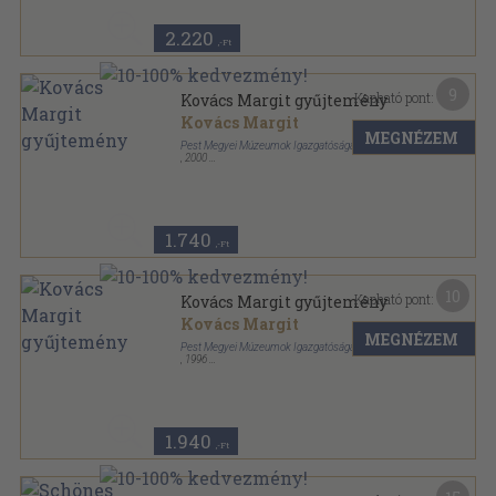
2.220
,-Ft
9
Kapható pont:
Kovács Margit gyűjtemény
Kovács Margit
MEGNÉZEM
Pest Megyei Múzeumok Igazgatósága
,
2000
Ragasztott papírkötés
,
96
oldal
1.740
,-Ft
10
Kapható pont:
Kovács Margit gyűjtemény
Kovács Margit
MEGNÉZEM
Pest Megyei Múzeumok Igazgatósága
,
1996
Ragasztott papírkötés
,
95
oldal
1.940
,-Ft