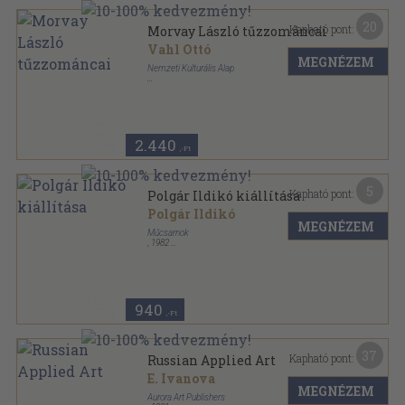
20
Kapható pont:
Morvay László tűzzománcai
Vahl Ottó
MEGNÉZEM
Nemzeti Kulturális Alap
Tűzött kötés
,
20
oldal
2.440
,-Ft
5
Kapható pont:
Polgár Ildikó kiállítása
Polgár Ildikó
MEGNÉZEM
Műcsarnok
,
1982
Tűzött kötés
,
12
oldal
940
,-Ft
37
Kapható pont:
Russian Applied Art
E. Ivanova
MEGNÉZEM
Aurora Art Publishers