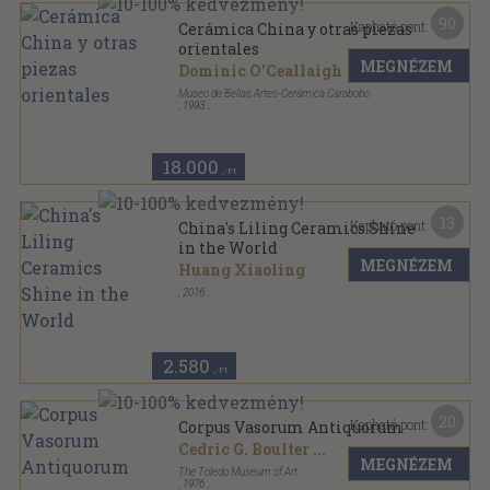
90
Kapható pont:
Cerámica China y otras piezas
orientales
MEGNÉZEM
Dominic O'Ceallaigh
Museo de Bellas Artes-Cerámica Carabobo
,
1993
Varrott papírkötés
,
207
oldal
Museo de Bellas Artes sorozat
18.000
,-Ft
13
Kapható pont:
China's Liling Ceramics Shine
in the World
MEGNÉZEM
Huang Xiaoling
,
2016
Varrott papírkötés
,
68
oldal
2.580
,-Ft
20
Kapható pont:
Corpus Vasorum Antiquorum
Cedric G. Boulter
...
MEGNÉZEM
The Toledo Museum of Art
,
1976