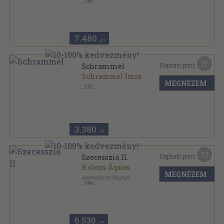
,
1981
Vászon
,
207
oldal
7.480
,-Ft
17
Kapható pont:
Schrammel
Schrammel Imre
MEGNÉZEM
,
2002
Ragasztott papírkötés
,
40
oldal
3.380
,-Ft
33
Kapható pont:
Szecesszió II.
Kolozs Ágnes
MEGNÉZEM
Iparművészeti Múzeum
,
1996
Ragasztott papírkötés
,
290
oldal
Az európai iparművészet stíluskorszakai sorozat
6.530
,-Ft