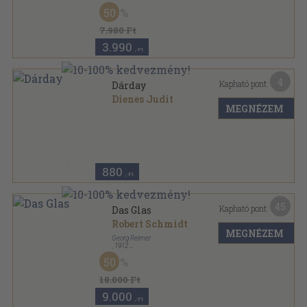
Fűzött papírkötés
,
55
oldal
50
Union Académique Internationale sorozat
7.980 Ft
3.990
,-Ft
4
Kapható pont:
Dárday
Dienes Judit
MEGNÉZEM
Tűzött kötés
,
8
oldal
880
,-Ft
45
Kapható pont:
Das Glas
Robert Schmidt
MEGNÉZEM
Georg Reimer
,
1912
Könyvkötői kötés
,
402
oldal
50
Handbücher der Königlichen Museen zu Berlin-
Kunstgewerbemuseum sorozat
18.000 Ft
9.000
,-Ft