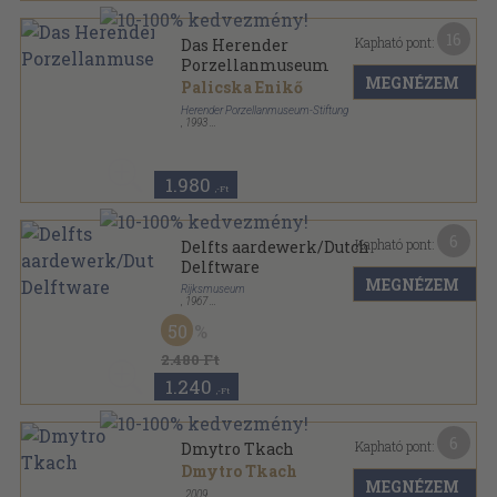
16
Kapható pont:
Das Herender
Porzellanmuseum
MEGNÉZEM
Palicska Enikő
Herender Porzellanmuseum-Stiftung
,
1993
Tűzött kötés
,
47
oldal
1.980
,-Ft
6
Kapható pont:
Delfts aardewerk/Dutch
Delftware
MEGNÉZEM
Rijksmuseum
,
1967
Ragasztott papírkötés
,
40
oldal
50
2.480 Ft
1.240
,-Ft
6
Kapható pont:
Dmytro Tkach
Dmytro Tkach
MEGNÉZEM
,
2009