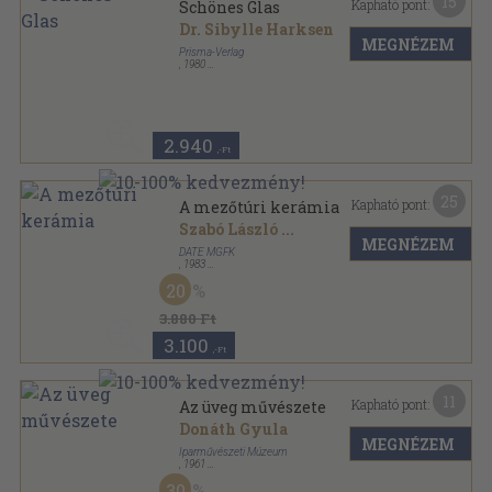
15
Kapható pont:
Schönes Glas
Dr. Sibylle Harksen
MEGNÉZEM
Prisma-Verlag
,
1980
Varrott keménykötés
,
43
oldal
Die Schatzkammer sorozat
2.940
,-Ft
25
Kapható pont:
A mezőtúri kerámia
Szabó László
...
MEGNÉZEM
DATE MGFK
,
1983
Tűzött kötés
,
98
oldal
20
3.880 Ft
3.100
,-Ft
11
Kapható pont:
Az üveg művészete
Donáth Gyula
MEGNÉZEM
Iparművészeti Múzeum
,
1961
Fűzött papírkötés
,
52
oldal
30