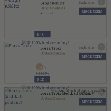
4
Kapható pont:
Birgit Köblitz
Birgit Köblitz
MEGNÉZEM
Arcus.hu Kft.
Tűzött kötés
,
24
oldal
840
,-Ft
7
Kapható pont:
Borza Teréz
Ordasi Zsuzsa
MEGNÉZEM
Tűzött kötés
,
52
oldal
50
1.640 Ft
820
,-Ft
30
Kapható pont:
Borza Teréz (dedikált példány)
Ordasi Zsuzsa
MEGNÉZEM
Tűzött kötés
,
52
oldal