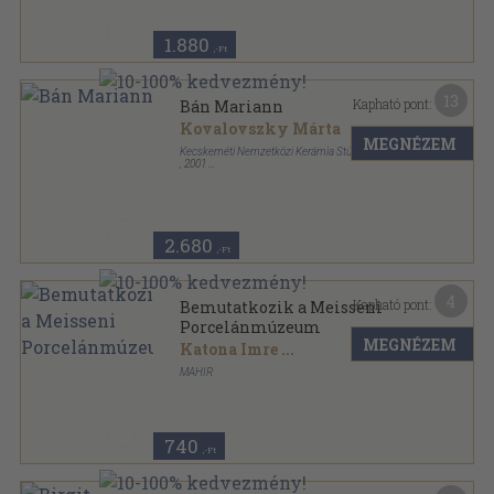
1.880
,-Ft
13
Kapható pont:
Bán Mariann
Kovalovszky Márta
MEGNÉZEM
Kecskeméti Nemzetközi Kerámia Stúdió
,
2001
Ragasztott papírkötés
,
32
oldal
2.680
,-Ft
4
Kapható pont:
Bemutatkozik a Meisseni
Porcelánmúzeum
MEGNÉZEM
Katona Imre
...
MAHIR
Papír
,
2
oldal
740
,-Ft