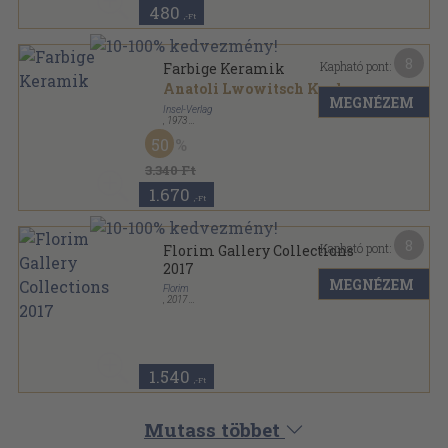
480
,-Ft
8
Kapható pont:
Farbige Keramik
Anatoli Lwowitsch Kaplan
MEGNÉZEM
Insel-Verlag
,
1973
Varrott keménykötés
,
47
oldal
50
Insel-Bücherei sorozat
3.340 Ft
1.670
,-Ft
8
Kapható pont:
Florim Gallery Collections
2017
MEGNÉZEM
Florim
,
2017
Ragasztott papírkötés
,
235
oldal
1.540
,-Ft
Mutass többet