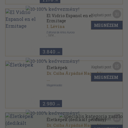
,-Ft
31
Kapható pont:
El Vidrio Espanol en el
Ermitage
MEGNÉZEM
I. Lévina
Editorial de Artes Aurora
,
1974
Vászon
,
202
oldal
3.840
,-Ft
15
Kapható pont:
Életképek
Dr. Csiba Árpádné Nagy Alice
MEGNÉZEM
...
Magánkiadás
Ragasztott kemény papírkötés
,
112
oldal
2.980
,-Ft
25
Kapható pont:
Életképek (dedikált példány)
Dr. Csiba Árpádné Nagy Alice