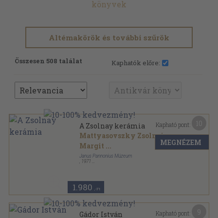
könyvek
Altémakörök és további szűrök
Összesen 508 találat
Kaphatók előre:
10
Kapható pont:
A Zsolnay kerámia
Mattyasovszky Zsolnai
MEGNÉZEM
Margit
...
Janus Pannonius Múzeum
,
1971
Tűzött kötés
,
86
oldal
A Janus Pannonius Múzeum füzetei sorozat
1.980
,-Ft
9
Kapható pont:
Gádor István