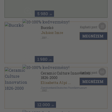
5.980
,-Ft
10
Kapható pont:
Buczkó
Juhász Imre
MEGNÉZEM
,
2001
Ragasztott papírkötés
,
30
oldal
1.980
,-Ft
60
Kapható pont:
Ceramic Culture Innovation
1826-2000
MEGNÉZEM
Elisabetta Alpi
...
Zweckverband Deutsches Porzellanmuseum
,
2002
Varrott papírkötés
,
176
oldal
12.000
,-Ft