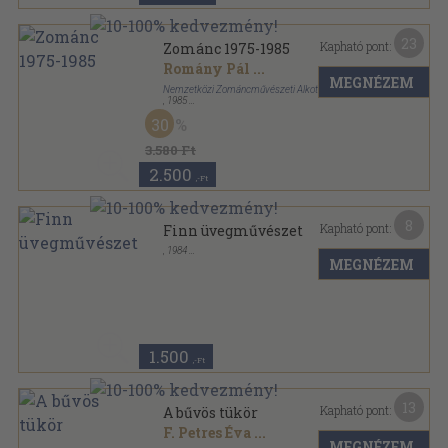
23
Kapható pont:
Zománc 1975-1985
Romány Pál
...
MEGNÉZEM
Nemzetközi Zománcművészeti Alkotótelep
,
1985
Ragasztott papírkötés
,
148
oldal
30
Zománc sorozat
3.580 Ft
2.500
,-Ft
8
Kapható pont:
Finn üvegművészet
,
1984
MEGNÉZEM
Tűzött kötés
,
31
oldal
1.500
,-Ft
13
Kapható pont:
A bűvös tükör
F. Petres Éva
...
MEGNÉZEM