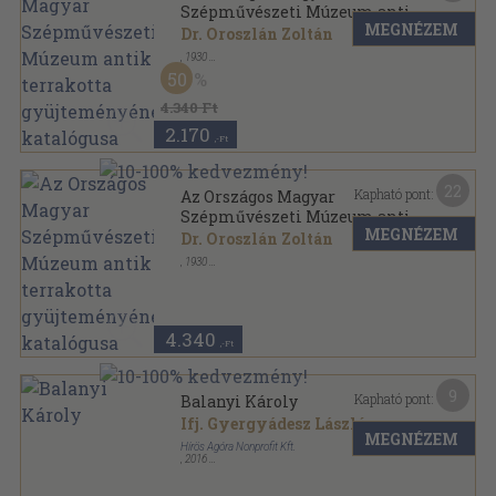
Szépművészeti Múzeum antik
MEGNÉZEM
terrakotta gyüjteményének
Dr. Oroszlán Zoltán
katalógusa
,
1930
Varrott papírkötés
,
170
oldal
50
4.340 Ft
2.170
,-Ft
22
Kapható pont:
Az Országos Magyar
Szépművészeti Múzeum antik
MEGNÉZEM
terrakotta gyüjteményének
Dr. Oroszlán Zoltán
katalógusa
,
1930
Félvászon
,
172
oldal
4.340
,-Ft
9
Kapható pont:
Balanyi Károly
Ifj. Gyergyádesz László
MEGNÉZEM
Hírös Agóra Nonprofit Kft.
,
2016
Fűzött kemény papírkötés
,
88
oldal