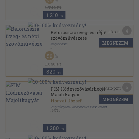
1.740 Ft
1.210
,-Ft
4
Kapható pont:
Belorusszia üveg- és népi
szövőművészete
MEGNÉZEM
Magánkiadás
Tűzött kötés
,
35
oldal
50
Szovjet kultúra napjai sorozat
1.640 Ft
820
,-Ft
6
Kapható pont:
FIM Hódmezővásárhelyi
Majolikagyár
MEGNÉZEM
Horvai József
Idegenforgalmi Propaganda és Kiadó Vállalat
,
1975
Tűzött kötés
,
32
oldal
1.280
,-Ft