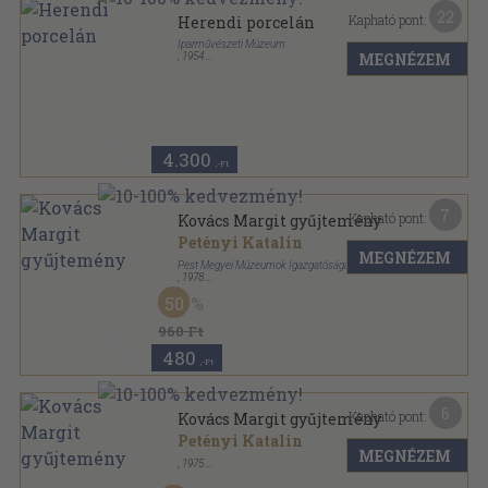
22
Kapható pont:
Herendi porcelán
Iparművészeti Múzeum
MEGNÉZEM
,
1954
Fűzött papírkötés
,
55
oldal
4.300
,-Ft
7
Kapható pont:
Kovács Margit gyűjtemény
Petényi Katalin
MEGNÉZEM
Pest Megyei Múzeumok Igazgatósága
,
1978
Ragasztott papírkötés
,
84
oldal
50
960 Ft
480
,-Ft
6
Kapható pont:
Kovács Margit gyűjtemény
Petényi Katalin
MEGNÉZEM
,
1975
Tűzött kötés
,
16
oldal