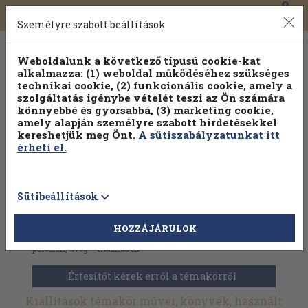
0
Toggle
Főmenü
Könyveink
navigation
Személyre szabott beállítások
Weboldalunk a következő típusú cookie-kat
alkalmazza: (1) weboldal működéséhez szükséges
technikai cookie, (2) funkcionális cookie, amely a
szolgáltatás igénybe vételét teszi az Ön számára
könnyebbé és gyorsabbá, (3) marketing cookie,
Válogasson több mint 1.000.000 kiadványunk közül
10-
amely alapján személyre szabott hirdetésekkel
100% kedvezménnyel!
kereshetjük meg Önt.
A sütiszabályzatunkat itt
érheti el.
Sütibeállítások
HOZZÁJÁRULOK
Antikvár könyvek
>
Művészetek
>
Iparművészet
>
Kerámia,
porcelán, üveg
>
Kiállítások
Értesítőt kérek erről a témakörről
Kiállítások témakör művei, könyvek, használt