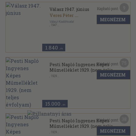
9
Kapható pont:
Válasz 1947. június
Veres Péter
...
MEGNÉZEM
Válasz Kiadóhivatal
,
1947
Fűzött papírkötés
,
82
oldal
Válasz sorozat
1.840
,-Ft
75
Kapható pont:
Pesti Napló Ingyenes Képes
Műmelléklet 1929. (nem teljes
MEGNÉZEM
évfolyam)
,
1929
Könyvkötői vászonkötés
,
816
oldal
Pesti Napló sorozat
15.000
,-Ft
38
Kapható pont:
Pesti Napló Ingyenes Képes
Műmelléklet 1929. (nem teljes
MEGNÉZEM
évfolyam)
,
1929
Könyvkötői vászonkötés
,
816
oldal