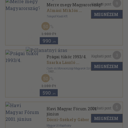
9
Kapható pont:
Merre megy Magyarország?
Almási Miklós
...
MEGNÉZEM
Telegráf Kiadó Kft.
Fűzött kemény papírkötés
,
455
oldal
50
168 óra kötetek sorozat
1.980 Ft
990
,-Ft
3
Kapható pont:
Prágai tükör 1993/4.
Szarka László
...
MEGNÉZEM
Cseh- és Morvaországi Magyarok Szövetsége
,
1993
Ragasztott papírkötés
,
144
oldal
50
Prágai Tükör sorozat
1.180 Ft
590
,-Ft
5
Kapható pont:
Havi Magyar Fórum 2001.
június
MEGNÉZEM
Dóczi-Székely Gábor
...
Magyar Út Alapítvány