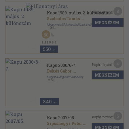
8
Kapható pont:
Kapu 1989. május. 2. különszám
Szabados Tamás
...
MEGNÉZEM
Idegennyelvű Folyóiratkiadó Leányvállalat
,
1989
Ragasztott papírkötés
,
128
oldal
50
Kapu sorozat
1.110 Ft
550
,-Ft
4
Kapható pont:
Kapu 2000/6-7.
Békés Gábor
...
MEGNÉZEM
Magyar a Magyarért Alapítvány
,
2000
Tűzött kötés
,
124
oldal
Kapu sorozat
840
,-Ft
5
Kapható pont:
Kapu 2007/05.
Siposhegyi Péter
...
MEGNÉZEM