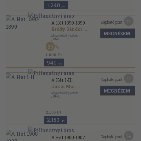
1.240
,-Ft
14
Kapható pont:
A Hét 1890-1899
Bródy Sándor
...
MEGNÉZEM
Magvető Könyvkiadó
,
1978
Fűzött keménykötés
,
507
oldal
50
1.880 Ft
940
,-Ft
11
Kapható pont:
A Hét I-II.
Jókai Mór
...
MEGNÉZEM
Magvető Könyvkiadó
,
1978
Vászon
,
994
oldal
2.155 Ft
2.150
,-Ft
14
Kapható pont:
A Hét 1900-1907