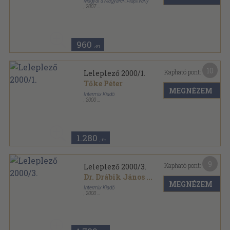
Magyar a Magyarért Alapítvány
,
2007
Ragasztott papírkötés
,
104
oldal
Kapu sorozat
960
,-Ft
10
Kapható pont:
Leleplező 2000/1.
Tőke Péter
MEGNÉZEM
Intermix Kiadó
,
2000
Ragasztott papírkötés
,
210
oldal
Leleplező sorozat
1.280
,-Ft
9
Kapható pont:
Leleplező 2000/3.
Dr. Drábik János
...
MEGNÉZEM
Intermix Kiadó
,
2000
Ragasztott papírkötés
,
214
oldal
Leleplező sorozat