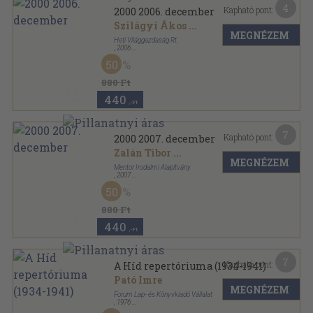
4
Kapható pont:
2000 2006. december
Szilágyi Ákos
...
MEGNÉZEM
Heti Világgazdaság Rt.
,
2006
Ragasztott papírkötés
,
76
oldal
50
2000 sorozat
880 Ft
440
,-Ft
7
Kapható pont:
2000 2007. december
Zalán Tibor
...
MEGNÉZEM
Mentor Irodalmi Alapítvány
,
2007
Ragasztott papírkötés
,
76
oldal
50
2000 sorozat
880 Ft
440
,-Ft
7
Kapható pont:
A Híd repertóriuma (1934-1941)
Pató Imre
MEGNÉZEM
Forum Lap- és Könyvkiadó Vállalat
,
1976
Fűzött kemény papírkötés
,
270
oldal