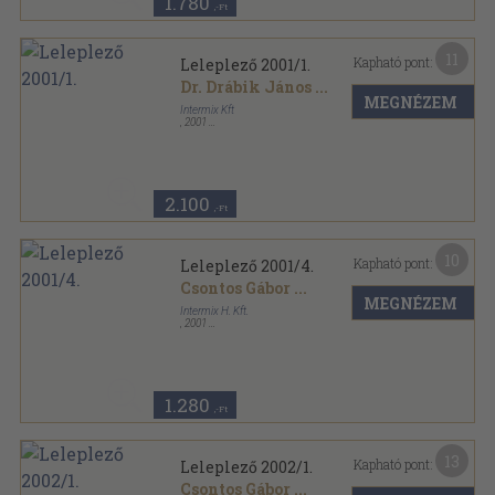
1.780
,-Ft
11
Kapható pont:
Leleplező 2001/1.
Dr. Drábik János
...
MEGNÉZEM
Intermix Kft
,
2001
Ragasztott papírkötés
,
214
oldal
Leleplező sorozat
2.100
,-Ft
10
Kapható pont:
Leleplező 2001/4.
Csontos Gábor
...
MEGNÉZEM
Intermix H. Kft.
,
2001
Ragasztott papírkötés
,
214
oldal
Leleplező sorozat
1.280
,-Ft
13
Kapható pont:
Leleplező 2002/1.
Csontos Gábor
...