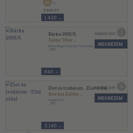
50
Híd sorozat
2.840 Ft
1.420
,-Ft
7
Kapható pont:
Bárka 2005/5.
Zalán Tibor
...
MEGNÉZEM
Békés Megyei Könyvtár-Tevan Kiadó
,
2005
Ragasztott papírkötés
,
154
oldal
Bárka sorozat
840
,-Ft
16
Kapható pont:
Élet és Irodalom - Első oldal
Kovács Zoltán
...
MEGNÉZEM
Irodalom Kft.
,
1997
Ragasztott papírkötés
,
516
oldal
Élet és Irodalom sorozat
3.140
,-Ft