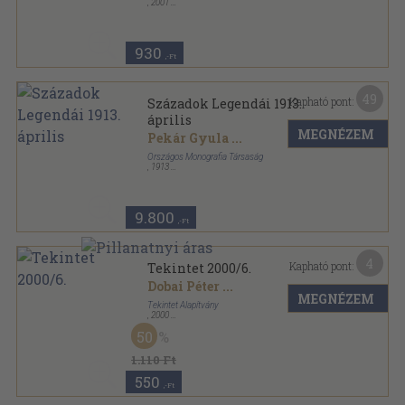
,
2001
Ragasztott papírkötés
,
96
oldal
Havi Magyar Fórum sorozat
930
,-Ft
49
Kapható pont:
Századok Legendái 1913.
április
MEGNÉZEM
Pekár Gyula
...
Országos Monografia Társaság
,
1913
Félvászon
,
51
oldal
Századok Legendái sorozat
9.800
,-Ft
4
Kapható pont:
Tekintet 2000/6.
Dobai Péter
...
MEGNÉZEM
Tekintet Alapítvány
,
2000
Ragasztott papírkötés
,
140
oldal
50
Tekintet sorozat
1.110 Ft
550
,-Ft