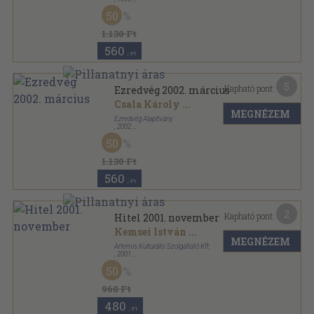
Ragasztott papírkötés
,
76
oldal
50
Ezredvég sorozat
1.130 Ft
560
,-Ft
5
Kapható pont:
Ezredvég 2002. március
Csala Károly
...
MEGNÉZEM
Ezredvég Alapítvány
,
2002
Ragasztott papírkötés
,
120
oldal
50
Ezredvég sorozat
1.130 Ft
560
,-Ft
2
Kapható pont:
Hitel 2001. november
Kemsei István
...
MEGNÉZEM
Artemis Kulturális Szolgáltató Kft.
,
2001
Ragasztott papírkötés
,
112
oldal
50
Hitel sorozat
960 Ft
480
,-Ft