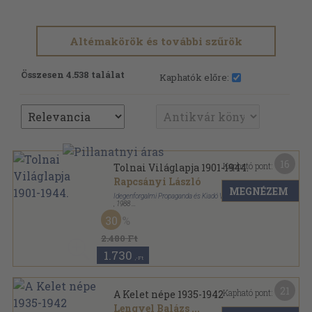
Altémakörök és további szűrök
Összesen 4.538 találat
Kaphatók előre:
16
Kapható pont:
Tolnai Világlapja 1901-1944.
Rapcsányi László
MEGNÉZEM
Idegenforgalmi Propaganda és Kiadó Vállalat
,
1988
Ragasztott papírkötés
,
368
oldal
30
Tolnai Világlapja sorozat
2.480 Ft
1.730
,-Ft
21
Kapható pont:
A Kelet népe 1935-1942
Lengyel Balázs
...