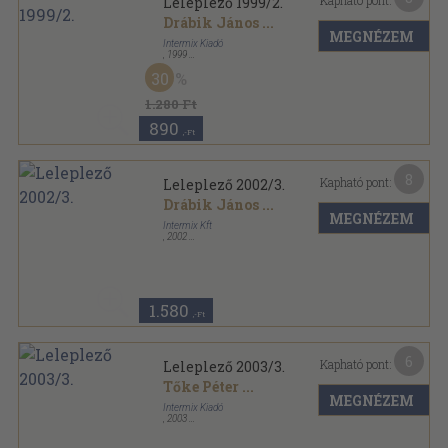
Kapható pont:
Leleplező 1999/2.
Drábik János
...
MEGNÉZEM
Intermix Kiadó
,
1999
Ragasztott papírkötés
,
210
oldal
30
Leleplező sorozat
1.280 Ft
890
,-Ft
8
Kapható pont:
Leleplező 2002/3.
Drábik János
...
MEGNÉZEM
Intermix Kft
,
2002
Ragasztott papírkötés
,
202
oldal
Leleplező sorozat
1.580
,-Ft
6
Kapható pont:
Leleplező 2003/3.
Tőke Péter
...
MEGNÉZEM
Intermix Kiadó
,
2003
Ragasztott papírkötés
,
199
oldal
Leleplező sorozat