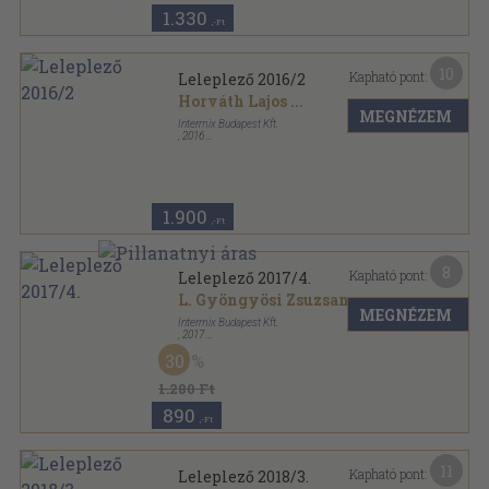
1.330
,-Ft
10
Kapható pont:
Leleplező 2016/2
Horváth Lajos
...
MEGNÉZEM
Intermix Budapest Kft.
,
2016
Ragasztott papírkötés
,
198
oldal
Leleplező sorozat
1.900
,-Ft
8
Kapható pont:
Leleplező 2017/4.
L. Gyöngyösi Zsuzsanna
...
MEGNÉZEM
Intermix Budapest Kft.
,
2017
Ragasztott papírkötés
,
197
oldal
30
Leleplező sorozat
1.280 Ft
890
,-Ft
11
Kapható pont:
Leleplező 2018/3.