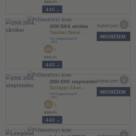
880 Ft
440
,-Ft
2
Kapható pont:
2000 2004. október
Tandori Dezső
...
MEGNÉZEM
Heti Világgazdaság Rt.
,
2004
Ragasztott papírkötés
,
76
oldal
50
2000 sorozat
880 Ft
440
,-Ft
4
Kapható pont:
2000 2005. szeptember
Szilágyi Ákos
...
MEGNÉZEM
Heti Világgazdaság Rt.
,
2005
Ragasztott papírkötés
,
76
oldal
50
2000 sorozat
880 Ft
440
,-Ft
8