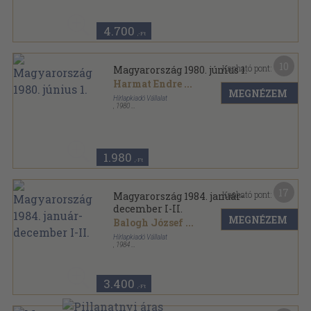
Magyarország sorozat
4.700
,-Ft
10
Kapható pont:
Magyarország 1980. június 1.
Harmat Endre
...
MEGNÉZEM
Hírlapkiadó Vállalat
,
1980
Tűzött kötés
,
32
oldal
Magyarország sorozat
1.980
,-Ft
17
Kapható pont:
Magyarország 1984. január-
december I-II.
MEGNÉZEM
Balogh József
...
Hírlapkiadó Vállalat
,
1984
Könyvkötői kötés
,
1640
oldal
Magyarország sorozat
3.400
,-Ft