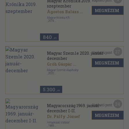
Kapható pont:
Magyar Krónika 2019.
szeptember
MEGNÉZEM
Ágoston Balázs
...
Magyar Krónika Kft.
,
2019
Ragasztott papírkötés
,
130
oldal
Magyar Krónika sorozat
840
,-Ft
27
Kapható pont:
Magyar Szemle 2020. január-
december
MEGNÉZEM
Gróh Gáspár
...
Magyar Szemle Alapítvány
,
2020
Ragasztott papírkötés
,
786
oldal
Magyar Szemle sorozat
5.300
,-Ft
24
Kapható pont:
Magyarország 1969. január-
december I-II.
MEGNÉZEM
Dr. Pálfy József
Hírlapkiadó Vállalat
,
1969
Könyvkötői kötés
,
1664
oldal