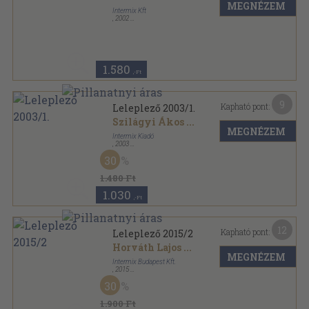
MEGNÉZEM
Intermix Kft
,
2002
Ragasztott papírkötés
,
213
oldal
Leleplező sorozat
1.580
,-Ft
9
Kapható pont:
Leleplező 2003/1.
Szilágyi Ákos
...
MEGNÉZEM
Intermix Kiadó
,
2003
Ragasztott papírkötés
,
199
oldal
30
Leleplező sorozat
1.480 Ft
1.030
,-Ft
12
Kapható pont:
Leleplező 2015/2
Horváth Lajos
...
MEGNÉZEM
Intermix Budapest Kft.
,
2015
Ragasztott papírkötés
,
198
oldal
30
Leleplező sorozat
1.900 Ft