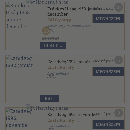
115
Kapható pont:
Érdekes Ujság 1958. január-
december
MEGNÉZEM
Gál György
...
Kossuth Könyv- és Lapkiadó Vállalat
,
1958
20
Könyvkötői kötés
,
1248
oldal
Érdekes Ujság sorozat
18.000 Ft
14.400
,-Ft
5
Kapható pont:
Ezredvég 1992. január
Csala Károly
...
MEGNÉZEM
Ezredvég Alapítvány
,
1992
Tűzött kötés
,
72
oldal
Ezredvég sorozat
960
,-Ft
3
Kapható pont:
Ezredvég 1996. november
Csala Károly
...
MEGNÉZEM
Ezredvég Alapítvány
,
1996