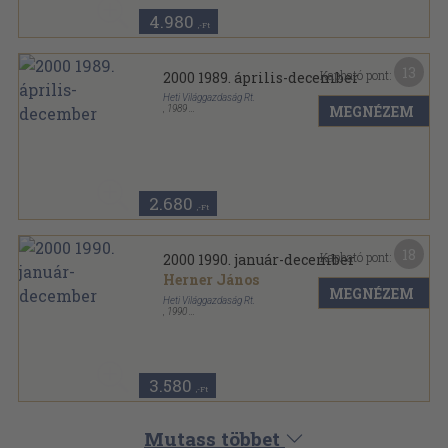
4.980
,-Ft
13
Kapható pont:
2000 1989. április-december
Heti Világgazdaság Rt.
MEGNÉZEM
,
1989
Tűzött kötés
,
576
oldal
2000 sorozat
2.680
,-Ft
18
Kapható pont:
2000 1990. január-december
Herner János
MEGNÉZEM
Heti Világgazdaság Rt.
,
1990
Tűzött kötés
,
744
oldal
2000 sorozat
3.580
,-Ft
Mutass többet