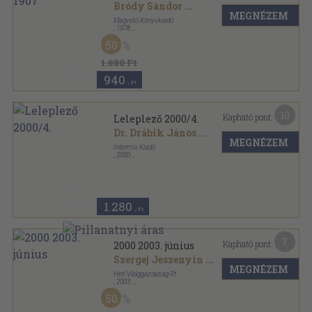
Bródy Sándor
...
MEGNÉZEM
Magvető Könyvkiadó
,
1978
Fűzött keménykötés
,
487
oldal
50
1.880 Ft
940
,-Ft
10
Kapható pont:
Leleplező 2000/4.
Dr. Drábik János
...
MEGNÉZEM
Intermix Kiadó
,
2000
Ragasztott papírkötés
,
214
oldal
Leleplező sorozat
1.280
,-Ft
7
Kapható pont:
2000 2003. június
Szergej Jeszenyin
...
MEGNÉZEM
Heti Világgazdaság Rt.
,
2003
Ragasztott papírkötés
,
76
oldal
50
2000 sorozat