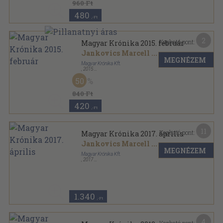
960 Ft
480
,-Ft
2
Kapható pont:
Magyar Krónika 2015. február
Jankovics Marcell
...
MEGNÉZEM
Magyar Krónika Kft.
,
2015
Ragasztott papírkötés
,
130
oldal
50
Magyar Krónika sorozat
840 Ft
420
,-Ft
11
Kapható pont:
Magyar Krónika 2017. április
Jankovics Marcell
...
MEGNÉZEM
Magyar Krónika Kft.
,
2017
Ragasztott papírkötés
,
130
oldal
Magyar Krónika sorozat
1.340
,-Ft
4