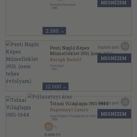
MEGNÉZEM
Kossuth Könyvkiadó
,
1986
Fűzött kemény papírkötés
,
358
oldal
A Kelet népe sorozat
2.580
,-Ft
60
Kapható pont:
Pesti Napló Képes
Műmelléklet 1931. (nem teljes
MEGNÉZEM
évfolyam)
Balogh Rudolf
Pesti Napló
,
1931
Vászon
,
492
oldal
Pesti Napló sorozat
12.000
,-Ft
19
Kapható pont:
Tolnai Világlapja 1901-1944.
Rapcsányi László
MEGNÉZEM
Idegenforgalmi Propaganda és Kiadó Vállalat
,
1989
Ragasztott papírkötés
,
368
oldal
50
Tolnai Világlapja sorozat
2.480 Ft