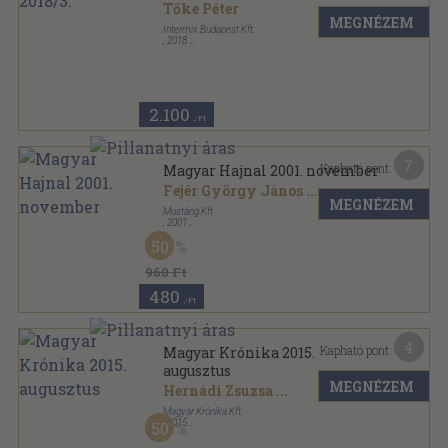
Tőke Péter
MEGNÉZEM
Intermix Budapest Kft.
,
2018
Ragasztott papírkötés
,
197
oldal
Leleplező sorozat
2.100
,-Ft
7
Kapható pont:
Magyar Hajnal 2001. november
Fejér György János
...
MEGNÉZEM
Mustáng Kft
,
2001
Tűzött kötés
,
26
oldal
50
Magyar Hajnal sorozat
960 Ft
480
,-Ft
4
Kapható pont:
Magyar Krónika 2015.
augusztus
MEGNÉZEM
Hernádi Zsuzsa
...
Magyar Krónika Kft.
,
2015
50
Ragasztott papírkötés
,
130
oldal
Magyar Krónika sorozat