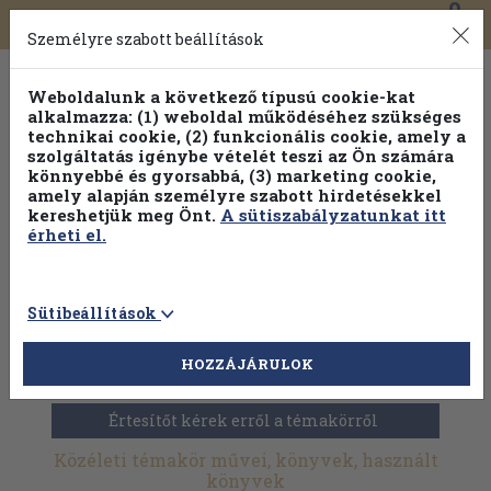
0
Toggle
Főmenü
Könyveink
navigation
Személyre szabott beállítások
Weboldalunk a következő típusú cookie-kat
alkalmazza: (1) weboldal működéséhez szükséges
technikai cookie, (2) funkcionális cookie, amely a
szolgáltatás igénybe vételét teszi az Ön számára
könnyebbé és gyorsabbá, (3) marketing cookie,
amely alapján személyre szabott hirdetésekkel
kereshetjük meg Önt.
A sütiszabályzatunkat itt
érheti el.
Sütibeállítások
HOZZÁJÁRULOK
Antikvár könyvek
>
Folyóiratok, újságok
>
Közéleti
Értesítőt kérek erről a témakörről
Közéleti témakör művei, könyvek, használt
könyvek