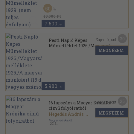
Pesti Napló sorozat
50
15.000 Ft
7.500
,-Ft
30
Kapható pont:
Pesti Napló Képes
Műmelléklet 1926./Magyarság
MEGNÉZEM
melléklete 1925./A magyar
Könyvkötői vászonkötés
,
184
oldal
munkáért (18 db) (vegyes
Pesti Napló Képes Műmelléklet-Magyarság sorozat
számok)
5.980
,-Ft
25
Kapható pont:
16 lapszám a Magyar Krónika
című folyóiratból
MEGNÉZEM
Hegedűs András
...
Magyar Krónika Kft.
,
2015
Tűzött kötés
,
1870
oldal
Magyar Krónika sorozat