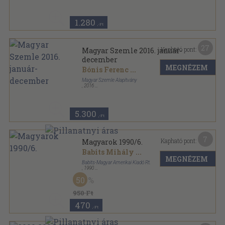
1.280
,-Ft
27
Kapható pont:
Magyar Szemle 2016. január-
december
MEGNÉZEM
Bónis Ferenc
...
Magyar Szemle Alapítvány
,
2016
Ragasztott papírkötés
,
752
oldal
Magyar Szemle sorozat
5.300
,-Ft
7
Kapható pont:
Magyarok 1990/6.
Babits Mihály
...
MEGNÉZEM
Babits-Magyar Amerikai Kiadó Rt.
,
1990
Ragasztott papírkötés
,
157
oldal
50
Magyarok sorozat
950 Ft
470
,-Ft