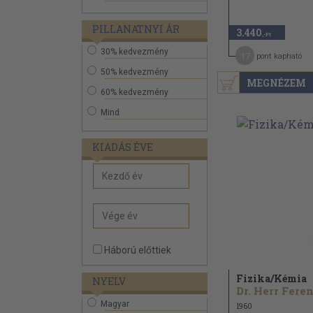
PILLANATNYI ÁR
3.440
,-Ft
30% kedvezmény
17
pont kapható
50% kedvezmény
MEGNÉZEM
60% kedvezmény
Mind
KIADÁS ÉVE
Háború előttiek
Fizika/
Kémia
NYELV
Dr. Herr Fere
Magyar
1960