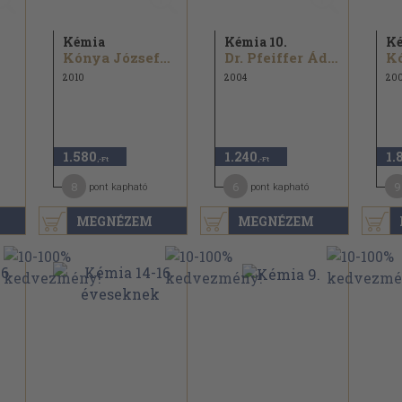
Kémia
Kémia 10.
Ké
Kónya Józsefné...
Dr. Pfeiffer Ádám
2010
2004
20
1.580
1.240
1.
,-Ft
,-Ft
8
6
9
pont kapható
pont kapható
MEGNÉZEM
MEGNÉZEM