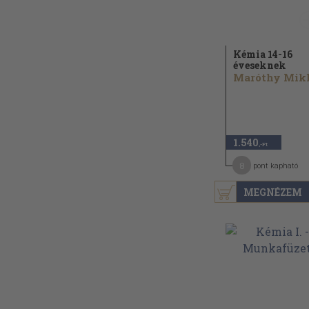
Kémia 14-16
éveseknek
1.540
,-Ft
8
pont kapható
MEGNÉZEM