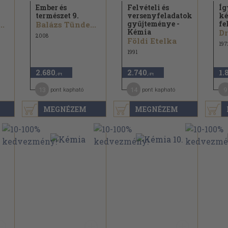
Ember és
Felvételi és
Íg
természet 9.
versenyfeladatok
ké
gyűjteménye -
fe
..
Balázs Tünde...
Kémia
2008
Földi Etelka
197
1991
2.680
2.740
1.
,-Ft
,-Ft
13
14
9
pont kapható
pont kapható
MEGNÉZEM
MEGNÉZEM