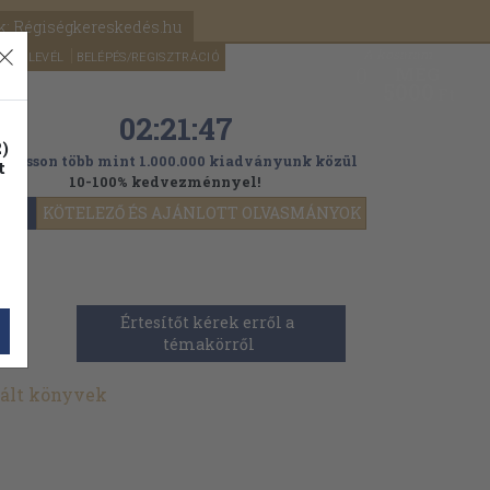
k: Régiségkereskedés.hu
A kosaram
HÍRLEVÉL
BELÉPÉS/REGISZTRÁCIÓ
MÉG
0
5000
Ft
02:21:45
)
ogasson több mint 1.000.000 kiadványunk közül
t
10-100% kedvezménnyel!
YOK
KÖTELEZŐ ÉS AJÁNLOTT OLVASMÁNYOK
Értesítőt kérek erről a 
témakörről
nált könyvek