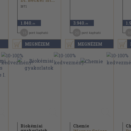
Dr. Becker Istvánné...
1971
1.840
3.940
1.
,-Ft
,-Ft
15
20
1
pont kapható
pont kapható
MEGNÉZEM
MEGNÉZEM
Biokémiai
Chemie
Ch
gyakorlatok