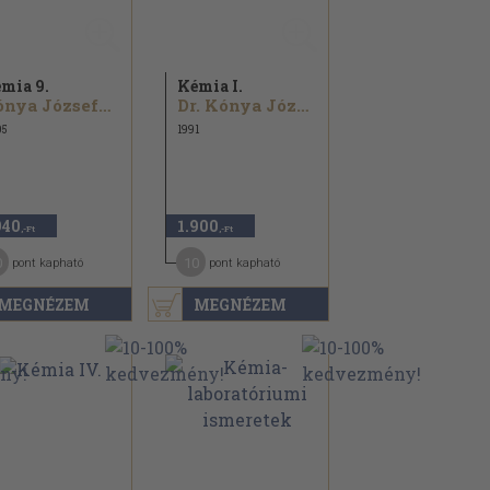
mia 9.
Kémia I.
Kónya Józsefné...
Dr. Kónya Józsefné
05
1991
940
1.900
,-Ft
,-Ft
0
10
pont kapható
pont kapható
MEGNÉZEM
MEGNÉZEM