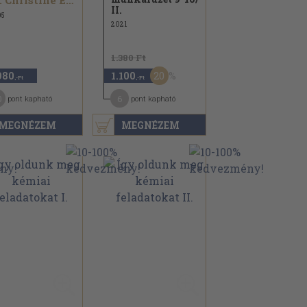
Dr. Christine Ernst...
II.
05
2021
1.380 Ft
20
980
1.100
,-Ft
,-Ft
0
6
pont kapható
pont kapható
MEGNÉZEM
MEGNÉZEM