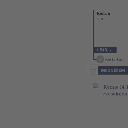
Kémia
1969
1.540
,-Ft
8
pont kapható
MEGNÉZEM