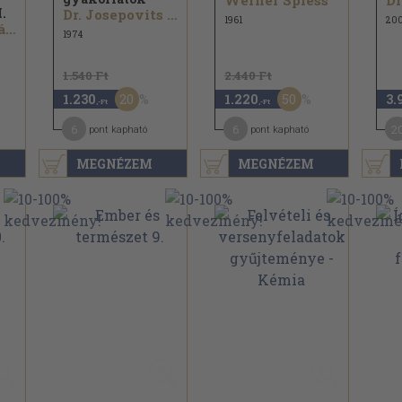
Werner Spiess
I.
Dr. Josepovits Gyuláné...
1961
20
Dr. Balázs Lóránt...
1974
1.540 Ft
2.440 Ft
20
50
1.230
1.220
3.
,-Ft
,-Ft
6
6
2
pont kapható
pont kapható
MEGNÉZEM
MEGNÉZEM