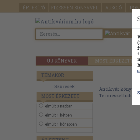
ÉRTESÍTŐ
FIZESSEN
KÖNYVVEL!
AUKCIÓ
PON
W
(
f
t
m
ÚJ KÖNYVEK
MOST ÉRKEZETT
h
s
TÉMAKÖR
Szűrések
Antikvár könyvek
S
Természettudom
MOST ÉRKEZETT
elmúlt 3 napban
elmúlt 1 hétben
elmúlt 1 hónapban
ÁR SZERINT