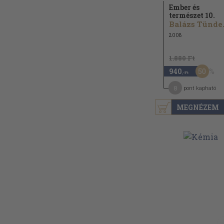
Ember és
természet 10.
Balázs Tünde.
2008
1.880 Ft
50
940
,-Ft
8
pont kapható
MEGNÉZEM