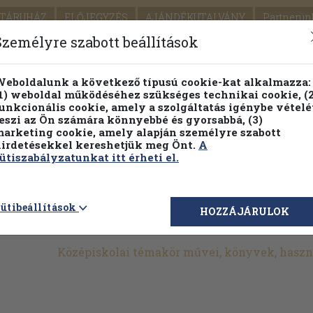
TÁRUHÁZ
ELŐJEGYZÉS
AJÁNDÉKUTALVÁNY
Partnerün
SZÁLLÍTÁS
SEGÍTSÉG
Személyre szabott beállítások
Részletes kereső
Témaköri fa
eboldalunk a következő típusú cookie-kat alkalmazza:
1) weboldal működéséhez szükséges technikai cookie, (2
Vál
unkcionális cookie, amely a szolgáltatás igénybe vételé
eszi az Ön számára könnyebbé és gyorsabbá, (3)
arketing cookie, amely alapján személyre szabott
PILLANATNYI ÁRAINK
FENNTARTHATÓ OLVASMÁN
irdetésekkel kereshetjük meg Önt.
A
ütiszabályzatunkat itt érheti el.
>
Tankönyvek, jegyzetek, szöveggyűjtemények
>
ütibeállítások
HOZZÁJÁRULOK
ányok
>
Kémia
>
Középiskolai
Középiskolai témakör művei, könyvek, hasz