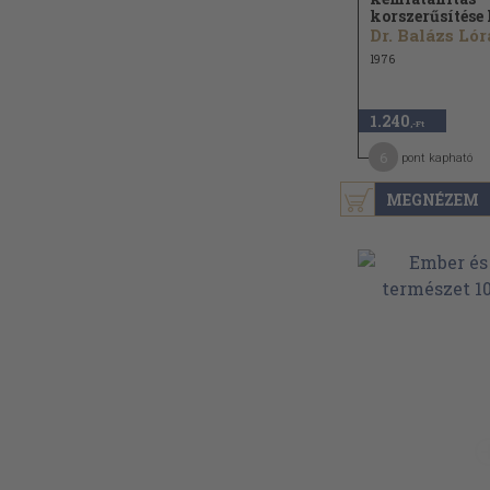
korszerűsítése 
1976
1.240
,-Ft
6
pont kapható
MEGNÉZEM