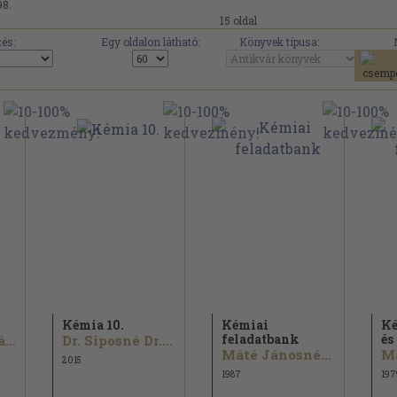
98.
15 oldal
és:
Egy oldalon látható:
Könyvek típusa:
Kémia 10.
Kémiai
Ké
feladatbank
és
Dr. Balázs Lórántné...
Dr. Siposné Dr. Kedves Éva...
Máté Jánosné...
Má
2015
1987
197