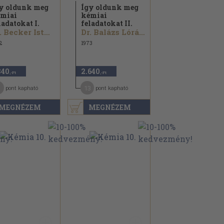
y oldunk meg
Így oldunk meg
miai
kémiai
ladatokat I.
feladatokat II.
Dr. Becker Istvánné...
Dr. Balázs Lórántné...
2
1973
840
2.640
,-Ft
,-Ft
13
pont kapható
pont kapható
MEGNÉZEM
MEGNÉZEM