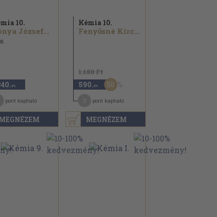
mia 10.
Kémia 10.
Kónya Józsefné...
Fenyősné Kircsi Amália
08
1.180 Ft
50
840
590
,-Ft
,-Ft
3
pont kapható
pont kapható
MEGNÉZEM
MEGNÉZEM