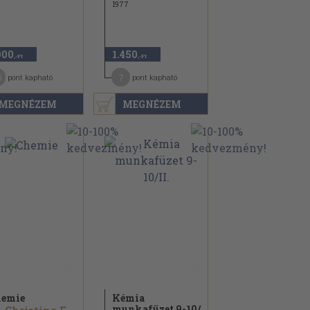
1977
900
1.450
,-Ft
,-Ft
0
7
pont kapható
pont kapható
MEGNÉZEM
MEGNÉZEM
emie
Kémia
munkafüzet 9-10/