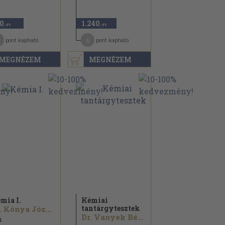
0
1.240
,-Ft
,-Ft
6
pont kapható
pont kapható
MEGNÉZEM
MEGNÉZEM
mia I.
Kémiai
tantárgytesztek
Dr. Kónya Józsefné
Dr. Vanyek Béla...
4