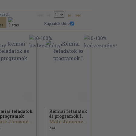
Nézet:
Kaphatók előre:
miai feladatok
Kémiai feladatok
 programok
és programok I.
té Jánosné...
Máté Jánosné...
9
1984