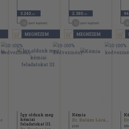
3.240
2.380
94
,-Ft
,-Ft
16
12
8
pont kapható
pont kapható
MEGNÉZEM
MEGNÉZEM
Így oldunk meg
Kémia
Ké
kémiai
nc
Dr. Balázs Lórántné...
feladatokat III.
2010
199