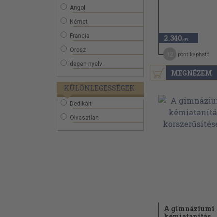
Angol
Német
Francia
2.340
,-Ft
Orosz
12
pont kapható
Idegen nyelv
MEGNÉZEM
KÜLÖNLEGESSÉGEK
Dedikált
Olvasatlan
A gimnáziumi
kémiatanítás