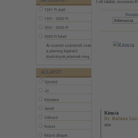
1-60 találat, összesen 8
1001 Ft alatt
Rendez
1001 - 2000 Ft
2001 - 5000 Ft
5000 Ft felett
Ár szerinti szűrésnél csak
a jelenleg kapható
kiadványok jelennek meg.
ÁLLAPOT
Újszerű
Jó
Közepes
Sérült
Kémia
Változó
1999
Rossz
Kitűnő állapot