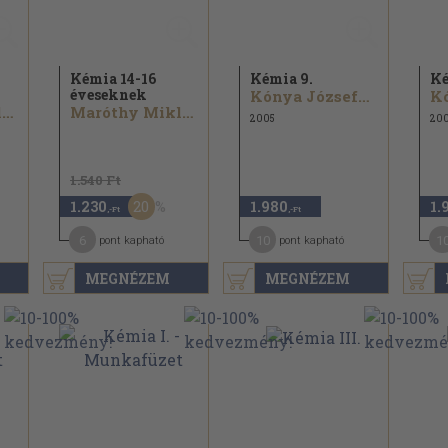
Kémia 14-16
Kémia 9.
Ké
éveseknek
Kónya Józsefné...
Maróthy Miklósné
Maróthy Miklósné
2005
20
1.540 Ft
20
1.230
1.980
1.
,-Ft
,-Ft
6
10
1
pont kapható
pont kapható
MEGNÉZEM
MEGNÉZEM