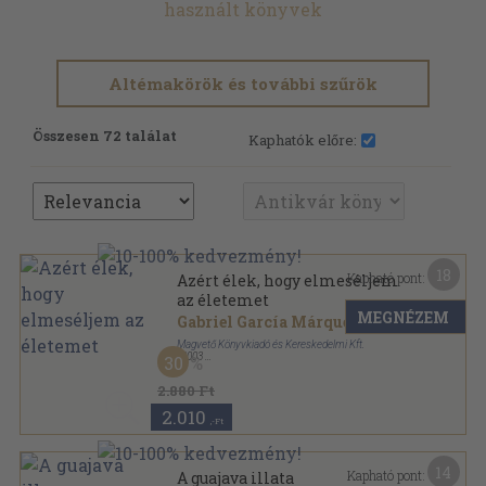
használt könyvek
Altémakörök és további szűrök
Összesen 72 találat
Kaphatók előre:
18
Kapható pont:
Azért élek, hogy elmeséljem
az életemet
MEGNÉZEM
Gabriel García Márquez
Magvető Könyvkiadó és Kereskedelmi Kft.
,
2003
30
Fűzött kemény papírkötés
,
488
oldal
2.880 Ft
2.010
,-Ft
14
Kapható pont:
A guajava illata