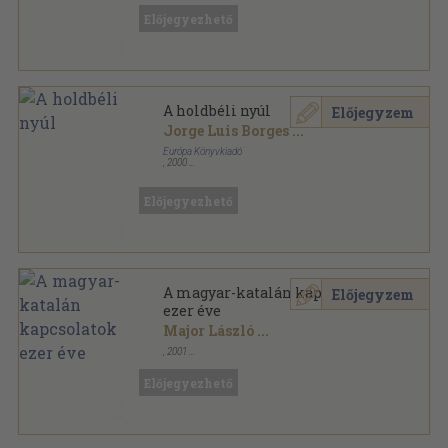
Előjegyezhető
A holdbéli nyúl
Előjegyzem
Jorge Luis Borges
...
Európa Könyvkiadó
,
2000
Fűzött kemény papírkötés
,
535
oldal
Előjegyezhető
A magyar-katalán kapcsolatok
Előjegyzem
ezer éve
Major László
...
,
2001
Ragasztott papírkötés
,
131
oldal
Kutatási közlemények sorozat
Előjegyezhető