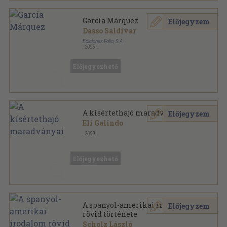
García Márquez
Előjegyzem
Dasso Saldívar
Ediciones Folio, S.A.
,
2005
Fűzött kemény papírkötés
,
477
oldal
Biografias Vivas sorozat
Előjegyezhető
A kísértethajó maradványai
Előjegyzem
Elí Galindo
,
2009
Ragasztott papírkötés
,
95
oldal
Előjegyezhető
A spanyol-amerikai irodalom
Előjegyzem
rövid története
Scholz László