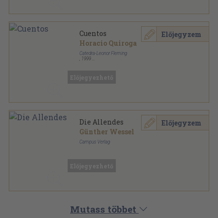
Cuentos
Előjegyzem
Horacio Quiroga
Catedra-Leonor Fleming
,
1999
Ragasztott papírkötés
,
364
oldal
Letras Hispánicas sorozat
Előjegyezhető
Die Allendes
Előjegyzem
Günther Wessel
Campus Verlag
Fűzött kemény papírkötés
,
224
oldal
Familienbande sorozat
Előjegyezhető
Mutass többet