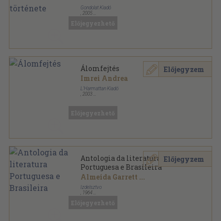
Gondolat Kiadó
,
2005
Ragasztott papírkötés
,
312
oldal
Előjegyezhető
Álomfejtés
Előjegyzem
Imrei Andrea
L'Harmattan Kiadó
,
2003
Ragasztott papírkötés
,
252
oldal
Előjegyezhető
Antologia da literatura
Előjegyzem
Portuguesa e Brasileira
Almeida Garrett
...
Izdelsztvo
,
1964
Félvászon
,
289
oldal
Előjegyezhető