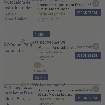
15
Kapható pont:
Irodalom és politikai tudat
Latin-Amerikában
MEGNÉZEM
Alejo Carpentier
Gondolat Könyvkiadó
,
1979
Ragasztott papírkötés
,
154
oldal
1.880
,-Ft
8
Kapható pont:
Manuel Puig külön útja
Kulin Katalin
MEGNÉZEM
Akadémiai Kiadó
,
1995
Ragasztott papírkötés
,
153
oldal
50
1.840 Ft
920
,-Ft
10
Kapható pont:
A megalázás problematikája
Mario Vargas Llosa
MEGNÉZEM
regényeiben
Haraszti Zsuzsa
Akadémiai Kiadó