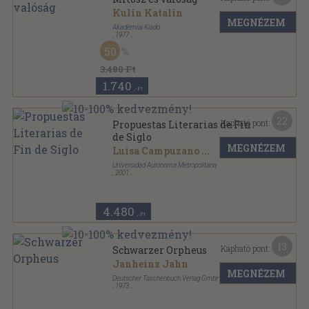
Kulin Katalin
MEGNÉZEM
Akadémiai Kiadó
,
1977
Vászon
,
228
oldal
50
3.480 Ft
1.740
,-Ft
22
Kapható pont:
Propuestas Literarias de Fin
de Siglo
MEGNÉZEM
Luisa Campuzano
...
Universidad Autónoma Metropolitana
,
2001
Ragasztott papírkötés
,
811
oldal
4.480
,-Ft
13
Kapható pont:
Schwarzer Orpheus
Janheinz Jahn
MEGNÉZEM
Deutscher Taschenbuch Verlag GmbH & Co. KG
,
1973
Ragasztott papírkötés
,
293
oldal
Sonderreihe dtv sorozat