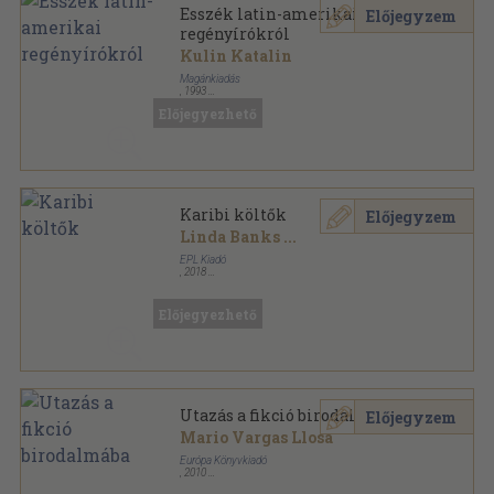
Esszék latin-amerikai
Előjegyzem
regényírókról
Kulin Katalin
Magánkiadás
,
1993
Ragasztott papírkötés
,
158
oldal
Előjegyezhető
Karibi költők
Előjegyzem
Linda Banks
...
EPL Kiadó
,
2018
Ragasztott papírkötés
,
159
oldal
Előjegyezhető
Utazás a fikció birodalmába
Előjegyzem
Mario Vargas Llosa
Európa Könyvkiadó
,
2010
Fűzött kemény papírkötés
,
249
oldal