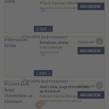
Plinio Apuleyo Mendoza
...
MEGNÉZEM
Magvető Könyvkiadó és Kereskedelmi Kft.
,
1997
Ragasztott papírkötés
,
170
oldal
2.860
,-Ft
11
Kapható pont:
Bevallom, éltem
Pablo Neruda
MEGNÉZEM
Európa Könyvkiadó
,
1977
Vászon
,
441
oldal
Emlékezések sorozat
1.240
,-Ft
23
Kapható pont:
Azért élek, hogy elmeséljem
az életemet
MEGNÉZEM
Gabriel García Márquez
Magvető Könyvkiadó és Kereskedelmi Kft.
,
2004
30
Fűzött kemény papírkötés
,
488
oldal