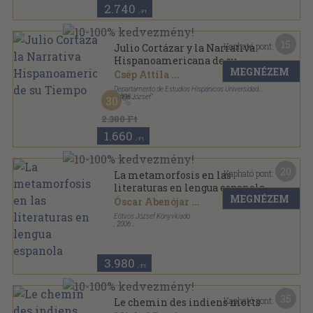
2.740
,-Ft
15
Kapható pont:
Julio Cortázar y la Narrativa
Hispanoamericana de su
MEGNÉZEM
Tiempo
Csép Attila
...
Departamento de Estudios Hispánicos Universidad
"Attila József"
,
1998
30
Ragasztott papírkötés
,
96
oldal
2.380 Ft
1.660
,-Ft
20
Kapható pont:
La metamorfosis en las
literaturas en lengua espanola
MEGNÉZEM
Óscar Abenójar
...
Eötvös József Könyvkiadó
,
2006
Ragasztott papírkötés
,
356
oldal
3.980
,-Ft
35
Kapható pont:
Le chemin des indiens morts