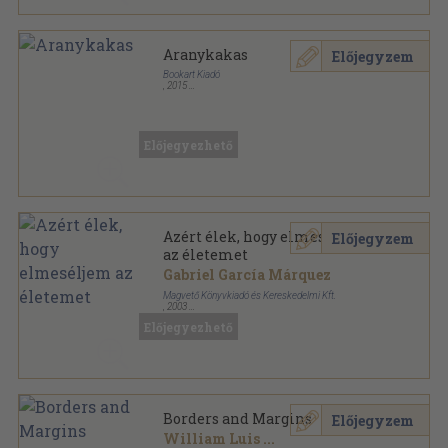
Aranykakas
Előjegyzem
Bookart Kiadó
,
2015
Vászon
,
121
oldal
Juan Rulfo életmű sorozat
Előjegyezhető
Azért élek, hogy elmeséljem
Előjegyzem
az életemet
Gabriel García Márquez
Magvető Könyvkiadó és Kereskedelmi Kft.
,
2003
Könyvkötői vászonkötés
,
488
oldal
Előjegyezhető
Borders and Margins
Előjegyzem
William Luis
...