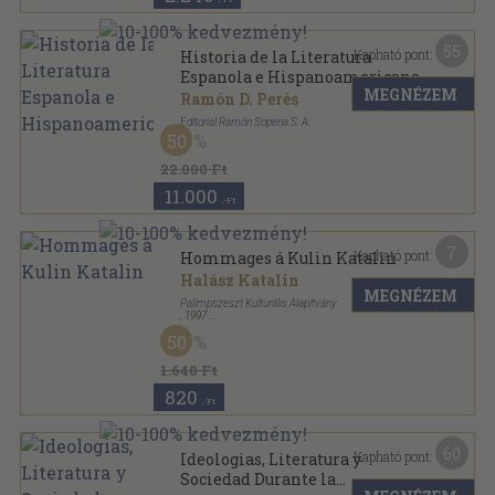
55
Kapható pont:
Historia de la Literatura
Espanola e Hispanoamericana
MEGNÉZEM
Ramón D. Perés
Editorial Ramón Sopena S. A.
50
Aranyozott kiadói egész vászonkötés
,
734
oldal
Biblioteca hispania sorozat
22.000 Ft
11.000
,-Ft
7
Kapható pont:
Hommages á Kulin Katalin
Halász Katalin
MEGNÉZEM
Palimpszeszt Kulturális Alapítvány
,
1997
Ragasztott papírkötés
,
472
oldal
50
Palimpszeszt Könyvek sorozat
1.640 Ft
820
,-Ft
60
Kapható pont:
Ideologias, Literatura y
Sociedad Durante la