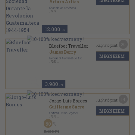
MEGNÉZEM
Revolucion Guatemalteca
Arturo Artias
1944-1954
Casa de las Américas
,
1979
Varrott papírkötés
,
304
oldal
12.000
,-Ft
20
Kapható pont:
Bluefoot Traveller
James Berry
MEGNÉZEM
George G. Harrap & Co. Ltd.
,
1981
Ragasztott papírkötés
,
64
oldal
3.980
,-Ft
14
Kapható pont:
Jorge-Luis Borges
Guillermo Sucre
MEGNÉZEM
Editions Pierre Seghers
,
1971
Varrott papírkötés
,
171
oldal
50
Poétes d'aujourd'hui sorozat
5.480 Ft