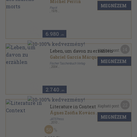
Michel Perrin
MEGNÉZEM
Payot
,
1976
Ragasztott papírkötés
,
268
oldal
Bibliothéque Scientifique sorozat
6.980
,-Ft
14
Kapható pont:
Leben, um davon zu erzählen
Gabriel García Márquez
MEGNÉZEM
Fischer Taschenbuch Verlag
,
2004
Könyvkötői kötés
,
603
oldal
Fischer sorozat
2.740
,-Ft
22
Kapható pont:
Literature in Context
Ágnes Zsófia Kovács
...
MEGNÉZEM
JATEPress
,
2010
Ragasztott papírkötés
,
138
oldal
50
Papers in English & American Studies sorozat