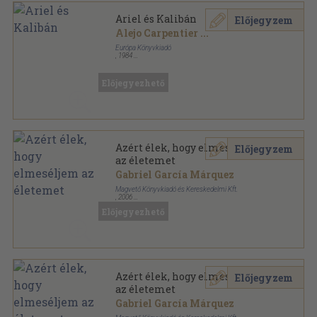
Ariel és Kalibán
Előjegyzem
Alejo Carpentier
...
Európa Könyvkiadó
,
1984
Fűzött keménykötés
,
535
oldal
Előjegyezhető
Azért élek, hogy elmeséljem
Előjegyzem
az életemet
Gabriel García Márquez
Magvető Könyvkiadó és Kereskedelmi Kft.
,
2006
Fűzött kemény papírkötés
,
488
oldal
Előjegyezhető
Azért élek, hogy elmeséljem
Előjegyzem
az életemet
Gabriel García Márquez