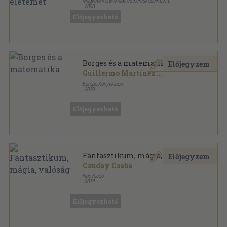
Magvető Könyvkiadó és Kereskedelmi Kft.
,
2008
Fűzött kemény papírkötés
,
488
oldal
Előjegyezhető
Borges és a matematika
Előjegyzem
Guillermo Martínez
...
Európa Könyvkiadó
,
2010
Ragasztott papírkötés
,
219
oldal
Mérleg sorozat
Előjegyezhető
Fantasztikum, mágia, valóság
Előjegyzem
Csuday Csaba
Nap Kiadó
,
2014
Fűzött kemény papírkötés
,
294
oldal
Előjegyezhető