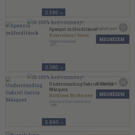
2.540
,-Ft
17
Kapható pont:
Spanyol műfordítások
Kosztolányi Dezső
MEGNÉZEM
Kalligram Könyvkiadó
,
2011
Fűzött kemény papírkötés
,
651
oldal
Kosztolányi Dezső összes művei - Kritikai kiadás
sorozat
3.380
,-Ft
14
Kapható pont:
Understanding Gabriel García
Márquez
MEGNÉZEM
Kathleen McNerney
University of South Carolina Press
,
1989
Fűzött keménykötés
,
192
oldal
Understanding Contemporary European and Latin
American Literature sorozat
2.840
,-Ft