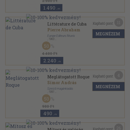
2.980 Ft
1.490
,-Ft
11
Kapható pont:
Littérature de Cuba
Pierre Abraham
MEGNÉZEM
Europe Editeurs Réunis
,
1963
Ragasztott papírkötés
,
318
oldal
50
Europe Revue Mensuelle sorozat
4.480 Ft
2.240
,-Ft
4
Kapható pont:
Meglátogatott Roque
Simor András
MEGNÉZEM
Szerzői magánkiadás
,
1991
Tűzött kötés
,
26
oldal
50
Z-füzetek sorozat
980 Ft
490
,-Ft
26
Kapható pont:
Mítosz és valóság