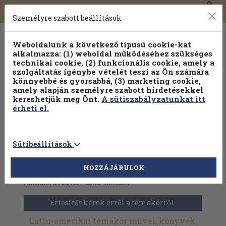
0
Toggle
Főmenü
Könyveink
navigation
Személyre szabott beállítások
Weboldalunk a következő típusú cookie-kat
alkalmazza: (1) weboldal működéséhez szükséges
technikai cookie, (2) funkcionális cookie, amely a
szolgáltatás igénybe vételét teszi az Ön számára
könnyebbé és gyorsabbá, (3) marketing cookie,
Válogasson több mint 1.000.000 kiadványunk közül
10-
amely alapján személyre szabott hirdetésekkel
100% kedvezménnyel!
kereshetjük meg Önt.
A sütiszabályzatunkat itt
érheti el.
Sütibeállítások
HOZZÁJÁRULOK
Antikvár könyvek
>
Irodalomtörténet
>
Világirodalom
>
Amerikai irodalom
>
Latin-amerikai
Értesítőt kérek erről a témakörről
Latin-amerikai témakör művei, könyvek,