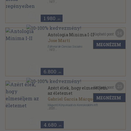
,
1977
Ragasztott papírkötés
,
111
oldal
Modern Filológiai Füzetek sorozat
1.980
,-Ft
34
Kapható pont:
Antologia Minima I-II
Jose Marti
MEGNÉZEM
Editorial de Ciencias Sociales
,
1972
Ragasztott papírkötés
,
1011
oldal
Ediciones Politicas sorozat
6.800
,-Ft
23
Kapható pont:
Azért élek, hogy elmeséljem
az életemet
MEGNÉZEM
Gabriel García Márquez
Magvető Könyvkiadó és Kereskedelmi Kft.
,
2020
Fűzött kemény papírkötés
,
687
oldal
4.680
,-Ft