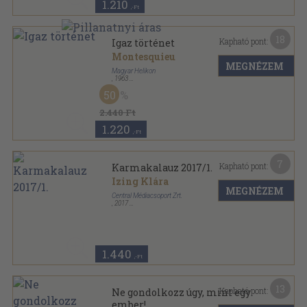
1.210
,-Ft
18
Kapható pont:
Igaz történet
Montesquieu
MEGNÉZEM
Magyar Helikon
,
1963
Vászon
,
121
oldal
50
2.440 Ft
1.220
,-Ft
7
Kapható pont:
Karmakalauz 2017/1.
Izing Klára
MEGNÉZEM
Central Médiacsoport Zrt.
,
2017
Ragasztott papírkötés
,
128
oldal
Nők Lapja Ezotéria sorozat
1.440
,-Ft
13
Kapható pont:
Ne gondolkozz úgy, mint egy
ember!