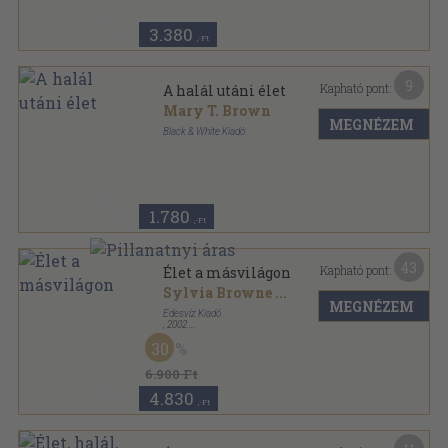
3.380
,-Ft
9
Kapható pont:
A halál utáni élet
Mary T. Brown
MEGNÉZEM
Black & White Kiadó
Ragasztott papírkötés
,
144
oldal
1.780
,-Ft
43
Kapható pont:
Élet a másvilágon
Sylvia Browne
...
MEGNÉZEM
Édesvíz Kiadó
,
2002
Fűzött kemény papírkötés
,
222
oldal
30
6.900 Ft
4.830
,-Ft