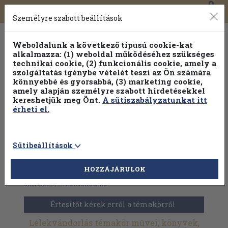
0
Toggle
Főmenü
Könyveink
navigation
Személyre szabott beállítások
Weboldalunk a következő típusú cookie-kat
alkalmazza: (1) weboldal működéséhez szükséges
technikai cookie, (2) funkcionális cookie, amely a
szolgáltatás igénybe vételét teszi az Ön számára
könnyebbé és gyorsabbá, (3) marketing cookie,
amely alapján személyre szabott hirdetésekkel
kereshetjük meg Önt.
A sütiszabályzatunkat itt
érheti el.
Sütibeállítások
HOZZÁJÁRULOK
Antikvár könyvek
>
Paratudományok
>
Dimenziók és
univerzum
>
Lélekvándorlás
Értesítőt kérek erről a témakörről
Lélekvándorlás témakör művei, könyvek,