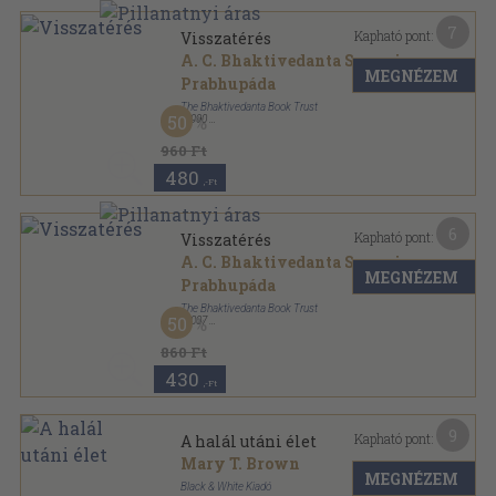
7
Kapható pont:
Visszatérés
A. C. Bhaktivedanta Swami
MEGNÉZEM
Prabhupáda
The Bhaktivedanta Book Trust
50
,
1990
Ragasztott papírkötés
,
105
oldal
960 Ft
480
,-Ft
6
Kapható pont:
Visszatérés
A. C. Bhaktivedanta Swami
MEGNÉZEM
Prabhupáda
The Bhaktivedanta Book Trust
50
,
2007
Ragasztott papírkötés
,
127
oldal
860 Ft
430
,-Ft
9
Kapható pont:
A halál utáni élet
Mary T. Brown
MEGNÉZEM
Black & White Kiadó