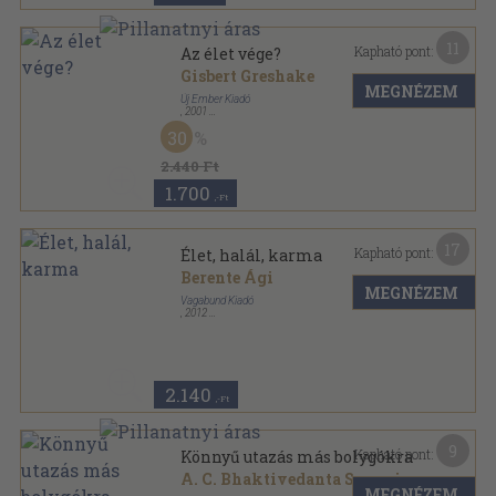
11
Kapható pont:
Az élet vége?
Gisbert Greshake
MEGNÉZEM
Új Ember Kiadó
,
2001
Fűzött kemény papírkötés
,
96
oldal
30
2.440 Ft
1.700
,-Ft
17
Kapható pont:
Élet, halál, karma
Berente Ági
MEGNÉZEM
Vagabund Kiadó
,
2012
Ragasztott papírkötés
,
206
oldal
2.140
,-Ft
9
Kapható pont:
Könnyű utazás más bolygókra
A. C. Bhaktivedanta Swami
MEGNÉZEM