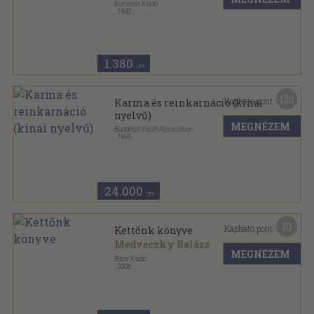
Kornétás Kiadó
,
1992
Tűzött kötés
,
64
oldal
Negyedik típusú találkozások sorozat
1.380
,-Ft
120
Kapható pont:
Karma és reinkarnáció (kínai
nyelvű)
MEGNÉZEM
Buddhist Youth Association
,
1995
Varrott papírkötés
,
302
oldal
24.000
,-Ft
10
Kapható pont:
Kettőnk könyve
Medveczky Balázs
MEGNÉZEM
Bíbor Kiadó
,
2006
Ragasztott papírkötés
,
170
oldal