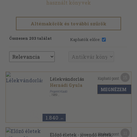
használt könyvek
Altémakörök és további szűrök
Összesen 203 találat
Kaphatók előre:
15
Kapható pont:
Lélekvándorlás
Hernádi Gyula
MEGNÉZEM
Proprint Kiadó
,
1989
Ragasztott papírkötés
,
287
oldal
1.840
,-Ft
11
Kapható pont:
Előző életek - jövendő életek