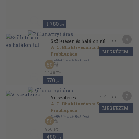
Ragasztott papírkötés
,
135
oldal
1.780
,-Ft
9
Kapható pont:
Születésen és halálon túl
A. C. Bhaktivedanta Swami
MEGNÉZEM
Prabhupáda
The Bhaktivedanta Book Trust
50
,
2014
Ragasztott papírkötés
,
142
oldal
1.140 Ft
570
,-Ft
7
Kapható pont:
Visszatérés
A. C. Bhaktivedanta Swami
MEGNÉZEM
Prabhupáda
The Bhaktivedanta Book Trust
50
,
1990
Ragasztott papírkötés
,
105
oldal
960 Ft
480
,-Ft