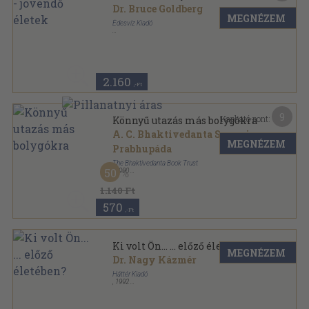
Dr. Bruce Goldberg
MEGNÉZEM
Édesvíz Kiadó
Ragasztott papírkötés
,
270
oldal
2.160
,-Ft
9
Kapható pont:
Könnyű utazás más bolygókra
A. C. Bhaktivedanta Swami
MEGNÉZEM
Prabhupáda
The Bhaktivedanta Book Trust
50
,
1990
Ragasztott papírkötés
,
63
oldal
1.140 Ft
570
,-Ft
Ki volt Ön... ... előző életében?
MEGNÉZEM
Dr. Nagy Kázmér
Háttér Kiadó
,
1992
Ragasztott papírkötés
,
168
oldal