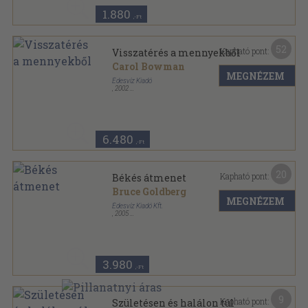
1.880
,-Ft
52
Kapható pont:
Visszatérés a mennyekből
Carol Bowman
MEGNÉZEM
Édesvíz Kiadó
,
2002
Fűzött kemény papírkötés
,
272
oldal
6.480
,-Ft
20
Kapható pont:
Békés átmenet
Bruce Goldberg
MEGNÉZEM
Édesvíz Kiadó Kft.
,
2005
Ragasztott papírkötés
,
245
oldal
Szellemtudományok/Halál és újraszületés sorozat
3.980
,-Ft
9
Kapható pont:
Születésen és halálon túl