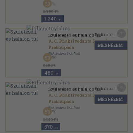
30
1.780 Ft
1.240
,-Ft
7
Kapható pont:
Születésen és halálon túl
A. C. Bhaktivedanta Swami
MEGNÉZEM
Prabhupáda
Bhaktivedanta Book Trust
50
,
1992
Ragasztott papírkötés
,
139
oldal
960 Ft
480
,-Ft
9
Kapható pont:
Születésen és halálon túl
A. C. Bhaktivedanta Swami
MEGNÉZEM
Prabhupáda
Bhaktivedanta Book Trust
50
,
1992
Fűzött kemény papírkötés
,
124
oldal
1.140 Ft
570
,-Ft