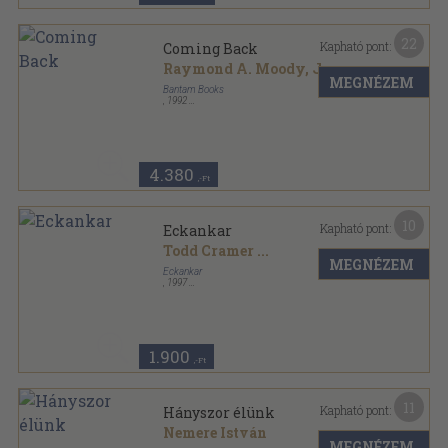
22
Kapható pont:
Coming Back
Raymond A. Moody, Jr.
...
MEGNÉZEM
Bantam Books
,
1992
Ragasztott papírkötés
,
231
oldal
4.380
,-Ft
10
Kapható pont:
Eckankar
Todd Cramer
...
MEGNÉZEM
Eckankar
,
1997
Ragasztott papírkötés
,
115
oldal
1.900
,-Ft
11
Kapható pont:
Hányszor élünk
Nemere István
MEGNÉZEM