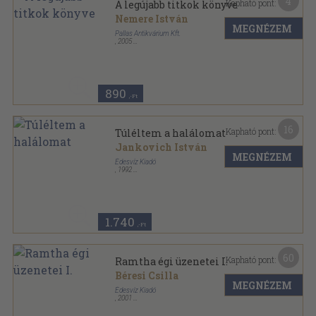
4
Kapható pont:
A legújabb titkok könyve
Nemere István
MEGNÉZEM
Pallas Antikvárium Kft.
,
2005
Ragasztott papírkötés
,
237
oldal
890
,-Ft
16
Kapható pont:
Túléltem a halálomat
Jankovich István
MEGNÉZEM
Édesvíz Kiadó
,
1992
Ragasztott papírkötés
,
215
oldal
Természetfeletti megnyilvánulások sorozat
1.740
,-Ft
60
Kapható pont:
Ramtha égi üzenetei I.
Béresi Csilla
MEGNÉZEM
Édesvíz Kiadó
,
2001
Fűzött kemény papírkötés
,
198
oldal