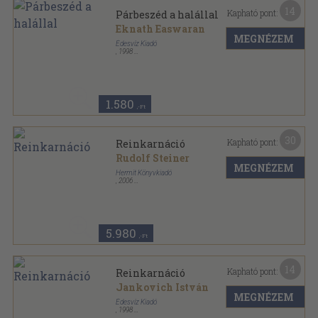
14
Kapható pont:
Párbeszéd a halállal
Eknath Easwaran
MEGNÉZEM
Édesvíz Kiadó
,
1998
Ragasztott papírkötés
,
215
oldal
1.580
,-Ft
30
Kapható pont:
Reinkarnáció
Rudolf Steiner
MEGNÉZEM
Hermit Könyvkiadó
,
2006
Ragasztott papírkötés
,
73
oldal
5.980
,-Ft
14
Kapható pont:
Reinkarnáció
Jankovich István
MEGNÉZEM
Édesvíz Kiadó
,
1998
Ragasztott papírkötés
,
137
oldal