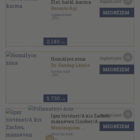
11
Kapható pont:
Élet, halál, karma
Berente Ági
MEGNÉZEM
Vagabund Kiadó
,
2013
Ragasztott papírkötés
,
206
oldal
2.140
,-Ft
46
Kapható pont:
Homályos zóna
Dr. Gazdag László
MEGNÉZEM
Kornétás Kiadó
,
2001
Ragasztott papírkötés
,
194
oldal
5.730
,-Ft
9
Kapható pont:
Igaz történet/A kis Zaches,
másnéven Cinóber/A
MEGNÉZEM
gólyakalifa
Montesquieu
...
Fekete Sas Kiadó
20