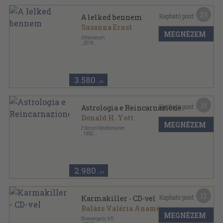
29
Kapható pont:
A lelked bennem
Susanna Ernst
MEGNÉZEM
Athenaeum
,
2018
Ragasztott papírkötés
,
447
oldal
3.580
,-Ft
15
Kapható pont:
Astrologia e Reincarnazione
Donald H. Yott
MEGNÉZEM
Edizioni Mediterranee
,
1992
Ragasztott papírkötés
,
229
oldal
2.980
,-Ft
12
Kapható pont:
Karmakiller - CD-vel
Balázs Valéria Anamé
MEGNÉZEM
Bioenergetic Kft.