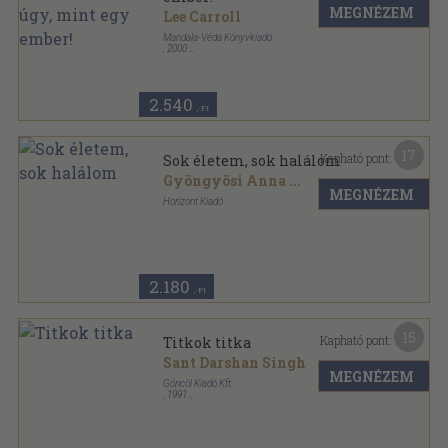
MEGNÉZEM
Lee Carroll
Mandala-Véda Könyvkiadó
,
2000
Ragasztott papírkötés
,
260
oldal
Kryon Égi-Csatornából Érkezett Tanítása sorozat
2.540
,-Ft
17
Kapható pont:
Sok életem, sok halálom
Gyöngyösi Anna
...
MEGNÉZEM
Horizont Kiadó
Ragasztott papírkötés
,
170
oldal
Magyar ezoterikusok sorozat
2.180
,-Ft
15
Kapható pont:
Titkok titka
Sant Darshan Singh
MEGNÉZEM
Göncöl Kiadó Kft.
,
1991
Ragasztott papírkötés
,
243
oldal