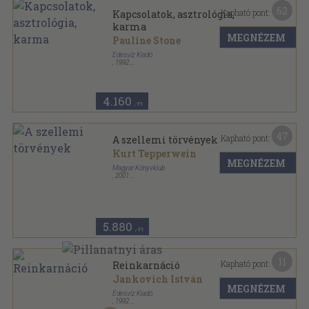
62
Kapható pont:
Kapcsolatok, asztrológia,
karma
MEGNÉZEM
Pauline Stone
Édesvíz Kiadó
,
1992
Ragasztott papírkötés
,
280
oldal
New Age - Új kor sorozat
4.160
,-Ft
47
Kapható pont:
A szellemi törvények
Kurt Tepperwein
MEGNÉZEM
Magyar Könyvklub
,
2001
Fűzött kemény papírkötés
,
162
oldal
5.880
,-Ft
11
Kapható pont:
Reinkarnáció
Jankovich István
MEGNÉZEM
Édesvíz Kiadó
,
1992
Ragasztott papírkötés
,
137
oldal