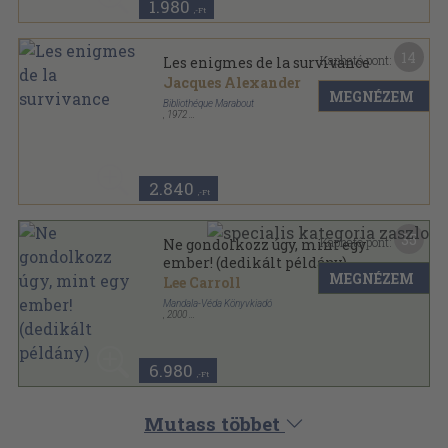
1.980
,-Ft
14
Kapható pont:
Les enigmes de la survivance
Jacques Alexander
MEGNÉZEM
Bibliothéque Marabout
,
1972
Ragasztott papírkötés
,
309
oldal
Univers Secrets sorozat
2.840
,-Ft
35
Kapható pont:
Ne gondolkozz úgy, mint egy
ember! (dedikált példány)
MEGNÉZEM
Lee Carroll
Mandala-Véda Könyvkiadó
,
2000
Ragasztott papírkötés
,
260
oldal
Kryon Égi-Csatornából Érkezett Tanítása sorozat
6.980
,-Ft
Mutass többet