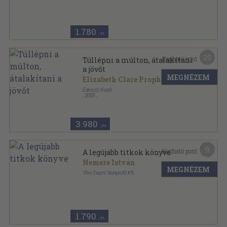
1.780
,-Ft
20
Kapható pont:
Túllépni a múlton, átalakítani
a jövőt
MEGNÉZEM
Elizabeth Clare Prophet
...
Édesvíz Kiadó
,
2005
Ragasztott papírkötés
,
333
oldal
Szellemtudományok sorozat
3.980
,-Ft
9
Kapható pont:
A legújabb titkok könyve
Nemere István
MEGNÉZEM
"Pro-Team" Nonprofit Kft.
Ragasztott papírkötés
,
206
oldal
1.790
,-Ft