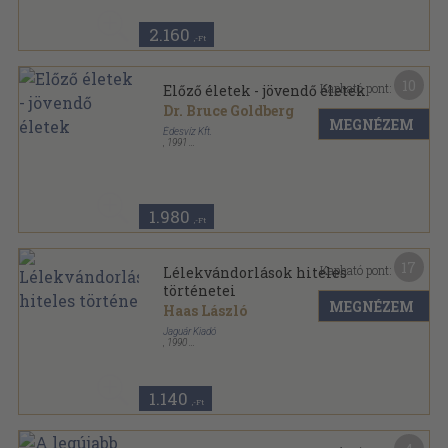
2.160
,-Ft
10
Kapható pont:
Előző életek - jövendő életek
Dr. Bruce Goldberg
MEGNÉZEM
Édesvíz Kft.
,
1991
Ragasztott papírkötés
,
270
oldal
Természetfeletti megnyilvánulások sorozat
1.980
,-Ft
17
Kapható pont:
Lélekvándorlások hiteles
történetei
MEGNÉZEM
Haas László
Jaguár Kiadó
,
1990
Ragasztott papírkötés
,
186
oldal
1.140
,-Ft