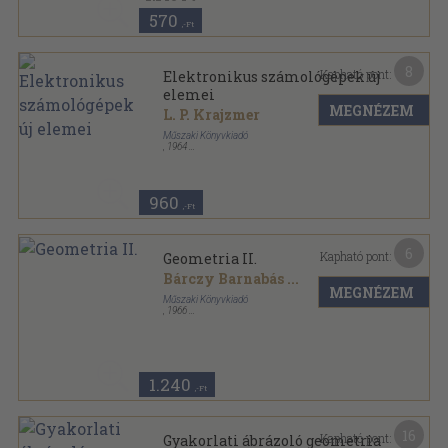
570
,-Ft
8
Kapható pont:
Elektronikus számológépek új
elemei
MEGNÉZEM
L. P. Krajzmer
Műszaki Könyvkiadó
,
1964
Fűzött papírkötés
,
100
oldal
Új Technika sorozat
960
,-Ft
6
Kapható pont:
Geometria II.
Bárczy Barnabás
...
MEGNÉZEM
Műszaki Könyvkiadó
,
1966
Ragasztott papírkötés
,
251
oldal
Bolyai-könyvek sorozat
1.240
,-Ft
16
Kapható pont:
Gyakorlati ábrázoló geometria