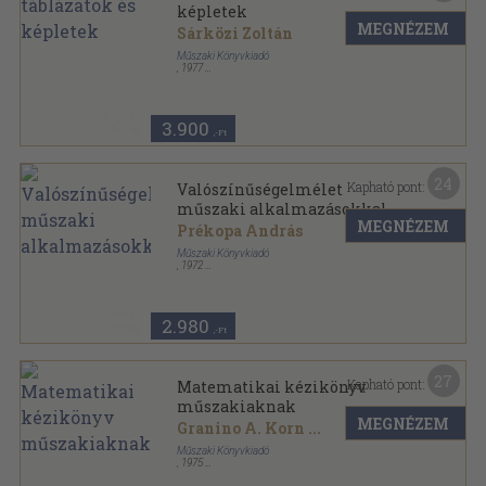
képletek
MEGNÉZEM
Sárközi Zoltán
Műszaki Könyvkiadó
,
1977
Fűzött keménykötés
,
1113
oldal
3.900
,-Ft
24
Kapható pont:
Valószínűségelmélet
műszaki alkalmazásokkal
MEGNÉZEM
Prékopa András
Műszaki Könyvkiadó
,
1972
Vászon
,
440
oldal
2.980
,-Ft
27
Kapható pont:
Matematikai kézikönyv
műszakiaknak
MEGNÉZEM
Granino A. Korn
...
Műszaki Könyvkiadó
,
1975
Vászon
,
995
oldal