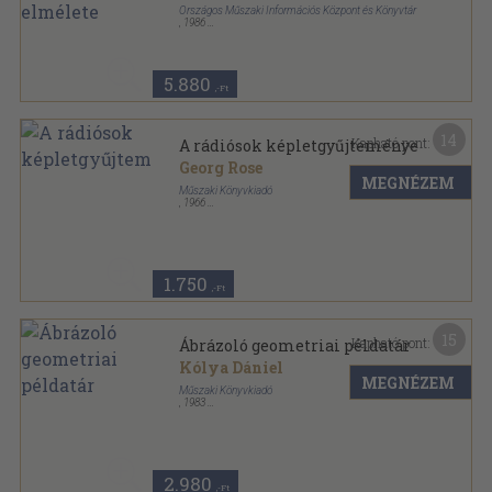
Országos Műszaki Információs Központ és Könyvtár
,
1986
Ragasztott papírkötés
,
183
oldal
5.880
,-Ft
14
Kapható pont:
A rádiósok képletgyűjteménye
Georg Rose
MEGNÉZEM
Műszaki Könyvkiadó
,
1966
Fűzött keménykötés
,
207
oldal
1.750
,-Ft
15
Kapható pont:
Ábrázoló geometriai példatár
Kólya Dániel
MEGNÉZEM
Műszaki Könyvkiadó
,
1983
Fűzött keménykötés
,
307
oldal
2.980
,-Ft