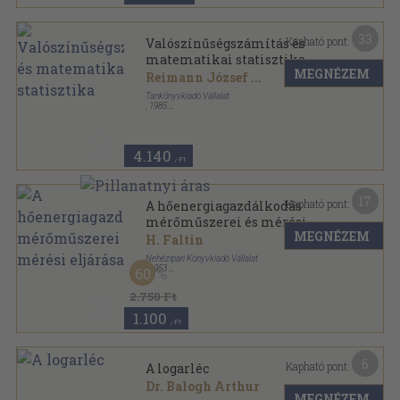
33
Kapható pont:
Valószínűségszámítás és
matematikai statisztika
MEGNÉZEM
Reimann József
...
Tankönyvkiadó Vállalat
,
1985
Ragasztott papírkötés
,
269
oldal
4.140
,-Ft
17
Kapható pont:
A hőenergiagazdálkodás
mérőműszerei és mérési
MEGNÉZEM
eljárásai
H. Faltin
Nehézipari Könyvkiadó Vállalat
,
1953
60
Fűzött keménykötés
,
500
oldal
2.750 Ft
1.100
,-Ft
6
Kapható pont:
A logarléc
Dr. Balogh Arthur
MEGNÉZEM