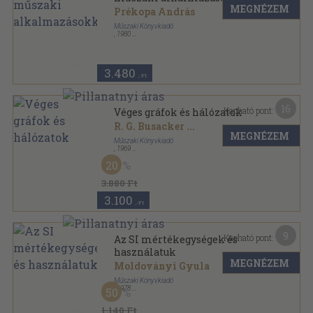
MEGNÉZEM
Prékopa András
Műszaki Könyvkiadó
,
1980
Vászon
,
440
oldal
3.480
,-Ft
16
Kapható pont:
Véges gráfok és hálózatok
R. G. Busacker
...
MEGNÉZEM
Műszaki Könyvkiadó
,
1969
Fűzött keménykötés
,
347
oldal
20
3.880 Ft
3.100
,-Ft
9
Kapható pont:
Az SI mértékegységek és
használatuk
MEGNÉZEM
Moldoványi Gyula
Műszaki Könyvkiadó
,
1978
50
Ragasztott papírkötés
,
86
oldal
1.140 Ft