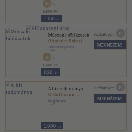
30
1.650 Ft
1.150
,-Ft
12
Kapható pont:
Műszaki táblázatok
Ohmacht Róbert
MEGNÉZEM
Táncsics Könyvkiadó
,
1962
Fűzött keménykötés
,
819
oldal
50
1.650 Ft
820
,-Ft
16
Kapható pont:
A hír tudománya
G. Cullmann
...
MEGNÉZEM
Gondolat Kiadó
,
1973
Ragasztott papírkötés
,
242
oldal
1.980
,-Ft