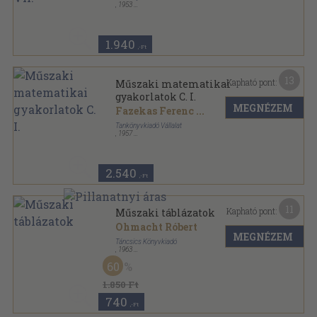
,
1953
Ragasztott papírkötés
,
104
oldal
Műszaki matematikai gyakorlatok sorozat
1.940
,-Ft
13
Kapható pont:
Műszaki matematikai
gyakorlatok C. I.
MEGNÉZEM
Fazekas Ferenc
...
Tankönyvkiadó Vállalat
,
1957
Varrott papírkötés
,
287
oldal
Műszaki matematikai gyakorlatok sorozat
2.540
,-Ft
11
Kapható pont:
Műszaki táblázatok
Ohmacht Róbert
MEGNÉZEM
Táncsics Könyvkiadó
,
1963
Vászon
,
819
oldal
60
1.850 Ft
740
,-Ft