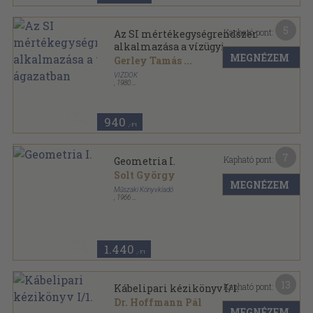
5
Kapható pont:
Az SI mértékegységrendszer
alkalmazása a vízügyi
MEGNÉZEM
ágazatban
Gerley Tamás
...
VIZDOK
,
1980
Tűzött kötés
,
47
oldal
940
,-Ft
7
Kapható pont:
Geometria I.
Solt György
MEGNÉZEM
Műszaki Könyvkiadó
,
1966
Ragasztott papírkötés
,
199
oldal
Bolyai-könyvek sorozat
1.440
,-Ft
13
Kapható pont:
Kábelipari kézikönyv I/1.
Dr. Hoffmann Pál
MEGNÉZEM