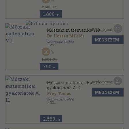
2.580 Ft
1.800
,-Ft
12
Kapható pont:
Műszaki matematika VII.
Dr. Hosszú Miklós
MEGNÉZEM
Tankönyvkiadó Vállalat
,
1969
Fűzött keménykötés
,
223
oldal
60
1.980 Ft
790
,-Ft
21
Kapható pont:
Műszaki matematikai
gyakorlatok A. II.
MEGNÉZEM
Frey Tamás
Tankönyvkiadó Vállalat
,
1952
Fűzött papírkötés
,
208
oldal
Műszaki matematikai gyakorlatok sorozat
2.580
,-Ft