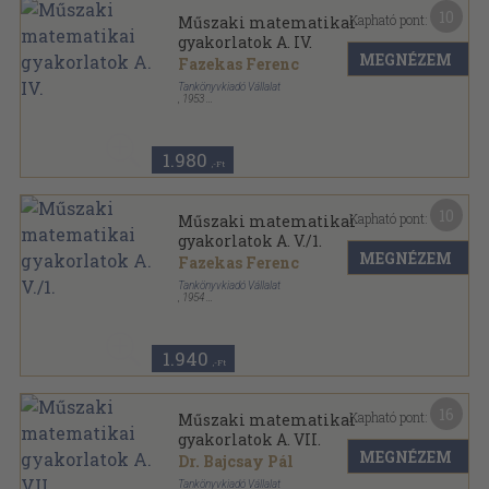
10
Kapható pont:
Műszaki matematikai
gyakorlatok A. IV.
MEGNÉZEM
Fazekas Ferenc
Tankönyvkiadó Vállalat
,
1953
Fűzött papírkötés
,
202
oldal
Műszaki matematikai gyakorlatok sorozat
1.980
,-Ft
10
Kapható pont:
Műszaki matematikai
gyakorlatok A. V./1.
MEGNÉZEM
Fazekas Ferenc
Tankönyvkiadó Vállalat
,
1954
Fűzött papírkötés
,
260
oldal
Műszaki matematikai gyakorlatok sorozat
1.940
,-Ft
16
Kapható pont:
Műszaki matematikai
gyakorlatok A. VII.
MEGNÉZEM
Dr. Bajcsay Pál
Tankönyvkiadó Vállalat