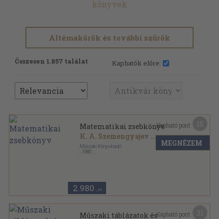
könyvek
Altémakörök és további szűrök
Összesen 1.857 találat
Kaphatók előre:
15
Kapható pont:
Matematikai zsebkönyv
K. A. Szemengyajev
...
MEGNÉZEM
Műszaki Könyvkiadó
,
1980
Vászon
,
768
oldal
2.980
,-Ft
31
Kapható pont:
Műszaki táblázatok és