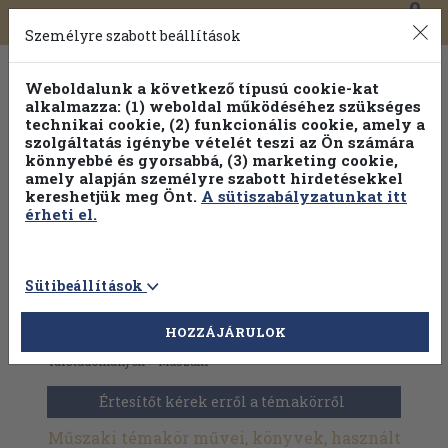
0
Toggle
Főmenü
Könyveink
navigation
Személyre szabott beállítások
Weboldalunk a következő típusú cookie-kat
alkalmazza: (1) weboldal működéséhez szükséges
technikai cookie, (2) funkcionális cookie, amely a
szolgáltatás igénybe vételét teszi az Ön számára
könnyebbé és gyorsabbá, (3) marketing cookie,
amely alapján személyre szabott hirdetésekkel
kereshetjük meg Önt.
A sütiszabályzatunkat itt
érheti el.
Sütibeállítások
HOZZÁJÁRULOK
Antikvár könyvek
>
Természettudomány
>
Matematika
>
Társtudományok
>
Műszaki
Értesítőt kérek erről a témakörről
Műszaki témakör művei, könyvek, használt