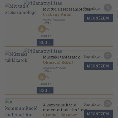
8
Kapható pont:
Mit tud a zsebszámológép?
Csákány Antal
MEGNÉZEM
Műszaki Könyvkiadó
,
1978
Ragasztott papírkötés
,
159
oldal
30
Népszerű kibernetika sorozat
1.230 Ft
860
,-Ft
12
Kapható pont:
Műszaki táblázatok
Ohmacht Róbert
MEGNÉZEM
Táncsics Könyvkiadó
,
1962
Vászon
,
819
oldal
50
1.650 Ft
820
,-Ft
29
Kapható pont:
A kommunikáció
matematikai elmélete
MEGNÉZEM
Claude E. Shannon
...