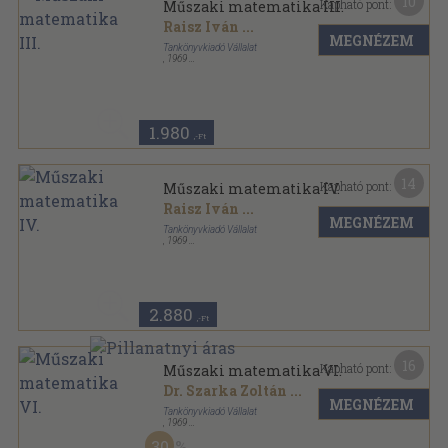
10
Kapható pont:
Műszaki matematika III.
Raisz Iván
...
MEGNÉZEM
Tankönyvkiadó Vállalat
,
1969
Fűzött keménykötés
,
328
oldal
1.980
,-Ft
14
Kapható pont:
Műszaki matematika IV.
Raisz Iván
...
MEGNÉZEM
Tankönyvkiadó Vállalat
,
1969
Fűzött keménykötés
,
308
oldal
2.880
,-Ft
16
Kapható pont:
Műszaki matematika VI.
Dr. Szarka Zoltán
...
MEGNÉZEM
Tankönyvkiadó Vállalat
,
1969
Fűzött keménykötés
,
175
oldal
30