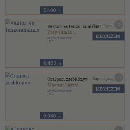
5.400
,-Ft
32
Kapható pont:
Vektor- és tenzoranalízis
Frey Tamás
...
MEGNÉZEM
Műszaki Könyvkiadó
,
1970
Vászon
,
726
oldal
6.480
,-Ft
50
Kapható pont:
Óraipari zsebkönyv
Magyar László
MEGNÉZEM
Műszaki Könyvkiadó
,
1979
Fűzött keménykötés
,
319
oldal
9.980
,-Ft