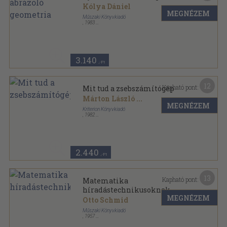
Kólya Dániel
MEGNÉZEM
Műszaki Könyvkiadó
,
1983
Fűzött keménykötés
,
371
oldal
3.140
,-Ft
12
Kapható pont:
Mit tud a zsebszámítógép
Márton László
...
MEGNÉZEM
Kriterion Könyvkiadó
,
1982
Félvászon
,
200
oldal
Kriterion Kiskalauz sorozat
2.440
,-Ft
13
Kapható pont:
Matematika
híradástechnikusoknak
MEGNÉZEM
Otto Schmid
Műszaki Könyvkiadó
,
1957
Félvászon
,
383
oldal