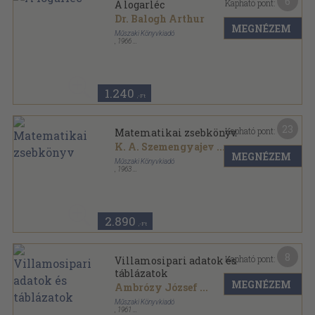
6
Kapható pont:
A logarléc
Dr. Balogh Arthur
MEGNÉZEM
Műszaki Könyvkiadó
,
1966
Fűzött papírkötés
,
175
oldal
1.240
,-Ft
23
Kapható pont:
Matematikai zsebkönyv
K. A. Szemengyajev
...
MEGNÉZEM
Műszaki Könyvkiadó
,
1963
Vászon
,
768
oldal
2.890
,-Ft
8
Kapható pont:
Villamosipari adatok és
táblázatok
MEGNÉZEM
Ambrózy József
...
Műszaki Könyvkiadó
,
1961