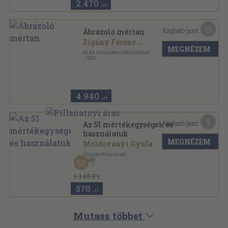
2.470
,-Ft
25
Kapható pont:
Ábrázoló mértan
Zigány Ferenc
...
MEGNÉZEM
M. Kir. Honvédelmi Miniszterium
,
1934
Vászon
,
436
oldal
4.940
,-Ft
9
Kapható pont:
Az SI mértékegységek és
használatuk
MEGNÉZEM
Moldoványi Gyula
Műszaki Könyvkiadó
,
1980
50
Ragasztott papírkötés
,
86
oldal
1.140 Ft
570
,-Ft
Mutass többet