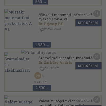
560
,-Ft
16
Kapható pont:
Műszaki matematikai
gyakorlatok A. VI.
MEGNÉZEM
Dr. Bajcsay Pál
Tankönyvkiadó Vállalat
,
1953
Fűzött papírkötés
,
96
oldal
Műszaki matematikai gyakorlatok sorozat
1.980
,-Ft
23
Kapható pont:
Számelmélet és alkalmazásai
Dr. Sárközy András
MEGNÉZEM
Műszaki Könyvkiadó
,
1978
Ragasztott papírkötés
,
187
oldal
20
Matematika műszakiaknak sorozat
3.240 Ft
2.590
,-Ft
28
Kapható pont:
Valószínűségelmélet
műszaki alkalmazásokkal