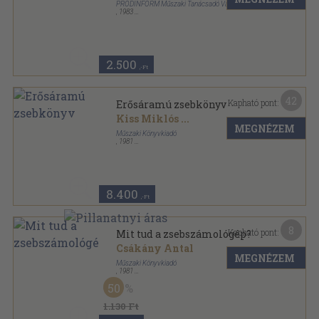
PRODINFORM Műszaki Tanácsadó Vállalat
,
1983
Fűzött keménykötés
,
528
oldal
2.500
,-Ft
42
Kapható pont:
Erősáramú zsebkönyv
Kiss Miklós
...
MEGNÉZEM
Műszaki Könyvkiadó
,
1981
Fűzött keménykötés
,
1525
oldal
8.400
,-Ft
8
Kapható pont:
Mit tud a zsebszámológép?
Csákány Antal
MEGNÉZEM
Műszaki Könyvkiadó
,
1981
Ragasztott papírkötés
,
159
oldal
50
Népszerű kibernetika sorozat
1.130 Ft