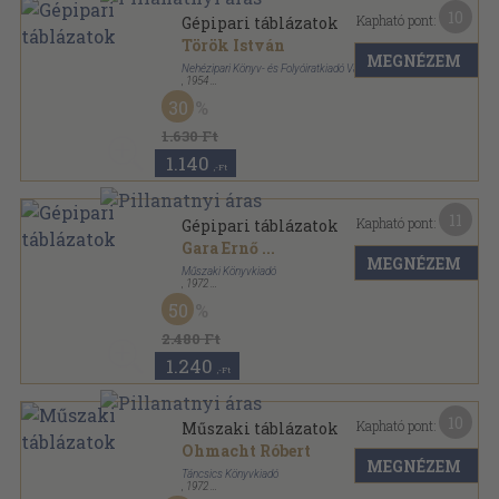
10
Kapható pont:
Gépipari táblázatok
Török István
MEGNÉZEM
Nehézipari Könyv- és Folyóiratkiadó Vállalat
,
1954
Vászon
,
196
oldal
30
Műszaki zsebkönyvek - Gépipar sorozat
1.630 Ft
1.140
,-Ft
11
Kapható pont:
Gépipari táblázatok
Gara Ernő
...
MEGNÉZEM
Műszaki Könyvkiadó
,
1972
Fűzött keménykötés
,
787
oldal
50
2.480 Ft
1.240
,-Ft
10
Kapható pont:
Műszaki táblázatok
Ohmacht Róbert
MEGNÉZEM
Táncsics Könyvkiadó
,
1972
Vászon
,
961
oldal