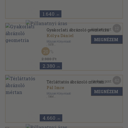
Vászon
,
493
oldal
1.640
,-Ft
12
Kapható pont:
Gyakorlati ábrázoló geometria
Kólya Dániel
MEGNÉZEM
Műszaki Könyvkiadó
,
1978
Fűzött keménykötés
,
371
oldal
20
2.980 Ft
2.380
,-Ft
42
Kapható pont:
Térláttatós ábrázoló mértan
Pál Imre
MEGNÉZEM
Műszaki Könyvkiadó
,
1964
Félvászon
,
196
oldal
4.660
,-Ft