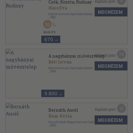
6
Kapható pont:
Csók, Koszta, Rudnay
Hárs Éva
MEGNÉZEM
Képzőművészeti Alap Kiadóvállalata
,
1966
Tűzött kötés
,
30
oldal
30
Az én múzeumom sorozat
960 Ft
670
,-Ft
78
Kapható pont:
A nagybányai művésztelep
Réti István
MEGNÉZEM
Képzőművészeti Alap Kiadóvállalata
,
1954
Félvászon
,
438
oldal
Művészeti könyvek sorozat
9.800
,-Ft
11
Kapható pont:
Bernáth Aurél
Rum Attila
MEGNÉZEM
Kossuth Kiadó-Magyar Nemzeti Galéria
,
2009
Fűzött kemény papírkötés
,
79
oldal
A magyar festészet mesterei sorozat