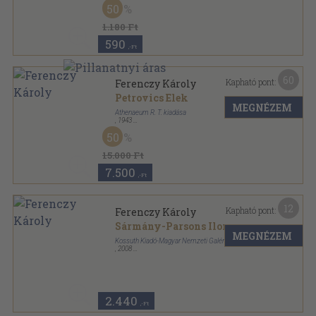
Ragasztott papírkötés
,
40
oldal
50
1.180 Ft
590
,-Ft
60
Kapható pont:
Ferenczy Károly
Petrovics Elek
MEGNÉZEM
Athenaeum R. T. kiadása
,
1943
Félvászon
,
126
oldal
50
15.000 Ft
7.500
,-Ft
12
Kapható pont:
Ferenczy Károly
Sármány-Parsons Ilona
MEGNÉZEM
Kossuth Kiadó-Magyar Nemzeti Galéria
,
2008
Fűzött kemény papírkötés
,
79
oldal
2.440
,-Ft