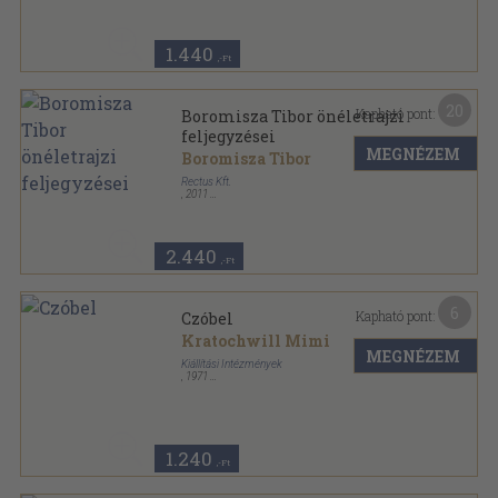
Tűzött kötés
,
23
oldal
1.440
,-Ft
20
Kapható pont:
Boromisza Tibor önéletrajzi
feljegyzései
MEGNÉZEM
Boromisza Tibor
Rectus Kft.
,
2011
Ragasztott papírkötés
,
155
oldal
2.440
,-Ft
6
Kapható pont:
Czóbel
Kratochwill Mimi
MEGNÉZEM
Kiállítási Intézmények
,
1971
Fűzött papírkötés
,
80
oldal
1.240
,-Ft