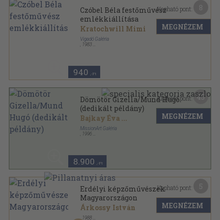
8
Kapható pont:
Czóbel Béla festőművész
emlékkiállítása
MEGNÉZEM
Kratochwill Mimi
Vigadó Galéria
,
1983
Tűzött kötés
,
20
oldal
940
,-Ft
45
Kapható pont:
Dömötör Gizella/Mund Hugó
(dedikált példány)
MEGNÉZEM
Bajkay Éva
...
MissionArt Galéria
,
1996
Ragasztott papírkötés
,
152
oldal
Nagybánya Könyvek sorozat
8.900
,-Ft
5
Kapható pont:
Erdélyi képzőművészek
Magyarországon
MEGNÉZEM
Árkossy István
,
1988