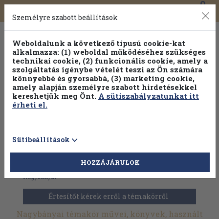
0
Toggle
Főmenü
Könyveink
navigation
Személyre szabott beállítások
Weboldalunk a következő típusú cookie-kat
alkalmazza: (1) weboldal működéséhez szükséges
technikai cookie, (2) funkcionális cookie, amely a
szolgáltatás igénybe vételét teszi az Ön számára
könnyebbé és gyorsabbá, (3) marketing cookie,
amely alapján személyre szabott hirdetésekkel
kereshetjük meg Önt.
A sütiszabályzatunkat itt
érheti el.
Sütibeállítások
HOZZÁJÁRULOK
Antikvár könyvek
>
Művészetek
>
Festészet
>
Művésztelepek
>
Nagybányai
Értesítőt kérek erről a témakörről
Nagybányai témakör művei, könyvek, használt