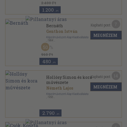
2.400 Ft
1.200
,-Ft
7
Kapható pont:
Bernáth
Genthon István
MEGNÉZEM
Képzőművészeti Alap Kiadóvállalata
,
1964
Fűzött papírkötés
,
80
oldal
50
A művészet kiskönyvtára sorozat
960 Ft
480
,-Ft
14
Kapható pont:
Hollósy Simon és kora
művészete
MEGNÉZEM
Németh Lajos
Képzőművészeti Alap Kiadóvállalata
,
1956
Félvászon
,
237
oldal
2.790
,-Ft