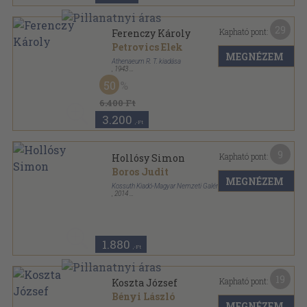
29
Kapható pont:
Ferenczy Károly
Petrovics Elek
MEGNÉZEM
Athenaeum R. T. kiadása
,
1943
Félvászon
,
126
oldal
50
6.400 Ft
3.200
,-Ft
9
Kapható pont:
Hollósy Simon
Boros Judit
MEGNÉZEM
Kossuth Kiadó-Magyar Nemzeti Galéria
,
2014
Fűzött kemény papírkötés
,
79
oldal
A magyar festészet mesterei sorozat
1.880
,-Ft
19
Kapható pont:
Koszta József
Bényi László
MEGNÉZEM