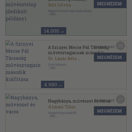
MEGNÉZEM
Réti István
Képzőművészeti Alap Kiadóvállalata
,
1954
Félvászon
,
438
oldal
Művészeti könyvek sorozat
14.000
,-Ft
25
Kapható pont:
A Szinyei Merse Pál Társaság
művésztagjainak második
MEGNÉZEM
kiállítása
Dr. Lázár Béla
...
Ernst-Múzeum
,
1926
Félvászon
,
53
oldal
Az Ernst-Múzeum kiállításai sorozat
4.980
,-Ft
17
Kapható pont:
Nagybánya, művészet és város
Almási Tibor
MEGNÉZEM
Hazánk Könyvkiadó Kft.
,
1993
Ragasztott papírkötés
,
111
oldal