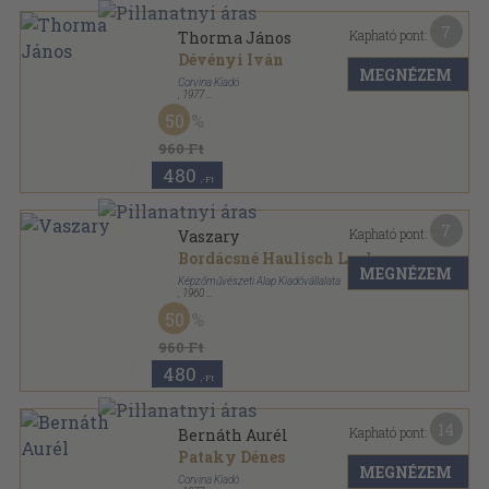
7
Kapható pont:
Thorma János
Dévényi Iván
MEGNÉZEM
Corvina Kiadó
,
1977
Ragasztott papírkötés
,
75
oldal
50
A művészet kiskönyvtára sorozat
960 Ft
480
,-Ft
7
Kapható pont:
Vaszary
Bordácsné Haulisch Lenke
MEGNÉZEM
Képzőművészeti Alap Kiadóvállalata
,
1960
Fűzött papírkötés
,
84
oldal
50
A művészet kiskönyvtára sorozat
960 Ft
480
,-Ft
14
Kapható pont:
Bernáth Aurél
Pataky Dénes
MEGNÉZEM
Corvina Kiadó