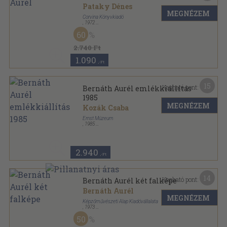
Pataky Dénes
MEGNÉZEM
Corvina Könyvkiadó
,
1972
Vászon
,
52
oldal
60
2.740 Ft
1.090
,-Ft
15
Kapható pont:
Bernáth Aurél emlékkiállítás
1985
MEGNÉZEM
Kozák Csaba
Ernst Múzeum
,
1985
Ragasztott papírkötés
,
39
oldal
2.940
,-Ft
14
Kapható pont:
Bernáth Aurél két falképe
Bernáth Aurél
MEGNÉZEM
Képzőművészeti Alap Kiadóvállalata
,
1973
Vászon
,
52
oldal
50
Műelemzés sorozat