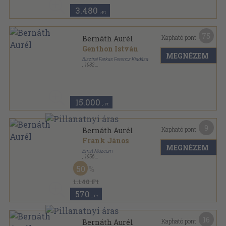
3.480
,-Ft
75
Kapható pont:
Bernáth Aurél
Genthon István
MEGNÉZEM
Bisztrai Farkas Ferencz Kiadása
,
1932
Vászon
,
62
oldal
Ars Hungarica sorozat
15.000
,-Ft
9
Kapható pont:
Bernáth Aurél
Frank János
MEGNÉZEM
Ernst Múzeum
,
1956
Fűzött papírkötés
,
55
oldal
50
1.140 Ft
570
,-Ft
16
Kapható pont:
Bernáth Aurél