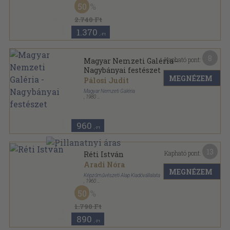
50
Magyar mesterek sorozat
2.740 Ft
1.370
,-Ft
8
Kapható pont:
Magyar Nemzeti Galéria -
Nagybányai festészet
MEGNÉZEM
Pálosi Judit
Magyar Nemzeti Galéria
,
1980
Tűzött kötés
,
16
oldal
Tájak-Korok-Múzeumok Kiskönyvtára sorozat
960
,-Ft
13
Kapható pont:
Réti István
Aradi Nóra
MEGNÉZEM
Képzőművészeti Alap Kiadóvállalata
,
1960
Félvászon
,
319
oldal
50
Magyar Mesterek sorozat
1.790 Ft
890
,-Ft