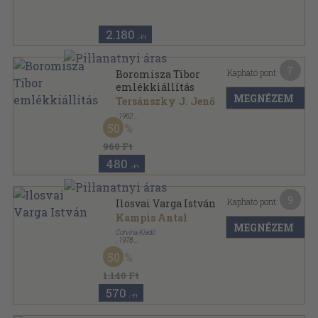
2.180
,-Ft
7
Kapható pont:
Boromisza Tibor
emlékkiállítás
MEGNÉZEM
Tersánszky J. Jenő
,
1962
Papír
,
3
oldal
50
960 Ft
480
,-Ft
9
Kapható pont:
Ilosvai Varga István
Kampis Antal
MEGNÉZEM
Corvina Kiadó
,
1978
Varrott papírkötés
,
82
oldal
50
A művészet kiskönyvtára sorozat
1.140 Ft
570
,-Ft