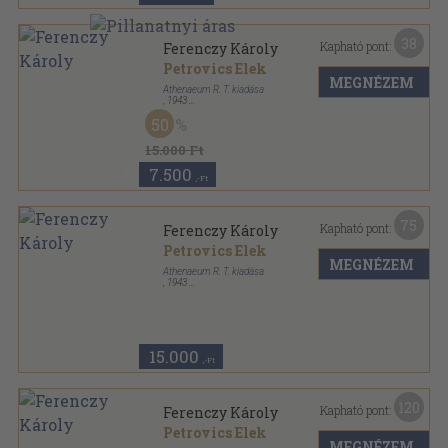
38
Kapható pont:
Ferenczy Károly
Petrovics Elek
MEGNÉZEM
Athenaeum R. T. kiadása
,
1943
Félvászon
,
126
oldal
50
15.000 Ft
7.500
,-Ft
75
Kapható pont:
Ferenczy Károly
Petrovics Elek
MEGNÉZEM
Athenaeum R. T. kiadása
,
1943
Félvászon
,
126
oldal
15.000
,-Ft
120
Kapható pont:
Ferenczy Károly
Petrovics Elek
MEGNÉZEM