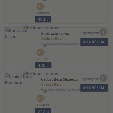
,
1977
Vászon
,
52
oldal
50
1.850 Ft
920
,-Ft
4
Kapható pont:
Boldizsár István
Bodnár Éva
MEGNÉZEM
Képzőművészeti Alap Kiadóvállalata
,
1981
Varrott keménykötés
,
64
oldal
50
Mai Magyar Művészet sorozat
960 Ft
480
,-Ft
9
Kapható pont:
Czóbel Béla Múzeum
Czóbel Béla
MEGNÉZEM
Pest Megyei Múzeumok Igazgatósága
,
1975
Tűzött kötés
,
32
oldal
50
1.140 Ft
570
,-Ft