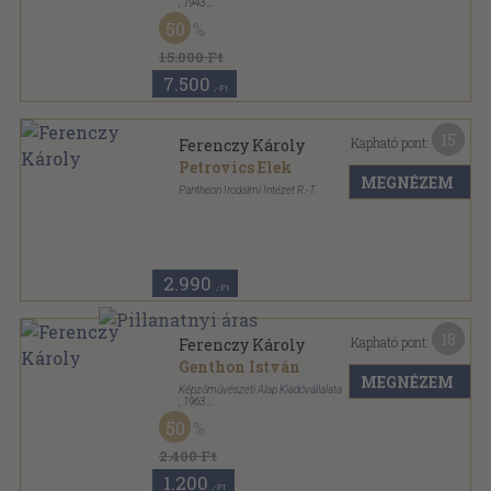
,
1943
Félvászon
,
126
oldal
50
15.000 Ft
7.500
,-Ft
15
Kapható pont:
Ferenczy Károly
Petrovics Elek
MEGNÉZEM
Pantheon Irodalmi Intézet R.-T.
Varrott papírkötés
,
39
oldal
Művészeti Pantheon sorozat
2.990
,-Ft
18
Kapható pont:
Ferenczy Károly
Genthon István
MEGNÉZEM
Képzőművészeti Alap Kiadóvállalata
,
1963
Vászon
,
245
oldal
50
Magyar mesterek sorozat
2.400 Ft
1.200
,-Ft