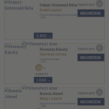
23
Kapható pont:
Iványi-Grünwald Béla
Szabó László
MEGNÉZEM
Kossuth Kiadó-Magyar Nemzeti Galéria
,
2010
Fűzött kemény papírkötés
,
79
oldal
A magyar festészet mesterei sorozat
2.850
,-Ft
17
Kapható pont:
Ferenczy Károly
Genthon István
MEGNÉZEM
Corvina Könyvkiadó
,
1979
Vászon
,
280
oldal
30
2.640 Ft
1.840
,-Ft
21
Kapható pont:
Koszta József
Bényi László
MEGNÉZEM
Képzőművészeti Alap Kiadóvállalata
,
1959
Félvászon
,
136
oldal