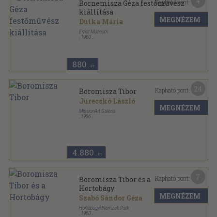
4
Kapható pont:
Bornemisza Géza festőművész
kiállítása
MEGNÉZEM
Dutka Mária
Ernst Múzeum
,
1960
Leporelló kötés
,
5
oldal
880
,-Ft
24
Kapható pont:
Boromisza Tibor
Jurecskó László
MEGNÉZEM
MissionArt Galéria
,
1996
Ragasztott papírkötés
,
232
oldal
Nagybánya Könyvek sorozat
4.880
,-Ft
7
Kapható pont:
Boromisza Tibor és a
Hortobágy
MEGNÉZEM
Szabó Sándor Géza
Hortobágyi Nemzeti Park
,
1980