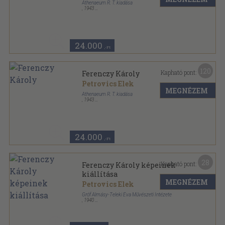
Athenaeum R. T. kiadása
,
1943
Félvászon
,
126
oldal
24.000
,-Ft
120
Kapható pont:
Ferenczy Károly
Petrovics Elek
MEGNÉZEM
Athenaeum R. T. kiadása
,
1943
Félvászon
,
126
oldal
24.000
,-Ft
28
Kapható pont:
Ferenczy Károly képeinek
kiállítása
MEGNÉZEM
Petrovics Elek
Gróf Almásy-Teleki Éva Művészeti Intézete
,
1940
Tűzött kötés
,
30
oldal