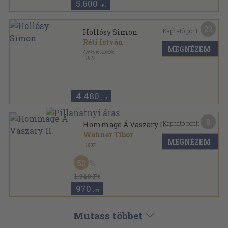
5.600
,-Ft
22
Kapható pont:
Hollósy Simon
Réti István
MEGNÉZEM
Amicus Kiadás
,
1927
Félvászon
,
40
oldal
Magyar Művészeti Könyvtár sorozat
4.480
,-Ft
8
Kapható pont:
Hommage Á Vaszary II.
Wehner Tibor
MEGNÉZEM
,
1997
Ragasztott papírkötés
,
55
oldal
50
1.940 Ft
970
,-Ft
Mutass többet