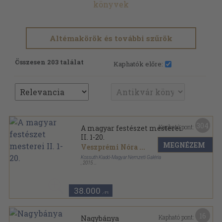
könyvek
Altémakörök és további szűrök
Összesen 203 találat
Kaphatók előre:
304
Kapható pont:
A magyar festészet mesterei
II. 1-20.
MEGNÉZEM
Veszprémi Nóra
...
Kossuth Kiadó-Magyar Nemzeti Galéria
,
2015
Fűzött kemény papírkötés
,
1600
oldal
A magyar festészet mesterei sorozat
38.000
,-Ft
16
Kapható pont:
Nagybánya