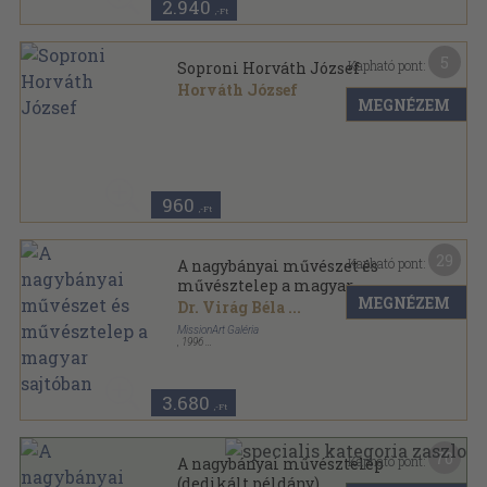
2.940
,-Ft
5
Kapható pont:
Soproni Horváth József
Horváth József
MEGNÉZEM
Tűzött kötés
,
8
oldal
960
,-Ft
29
Kapható pont:
A nagybányai művészet és
művésztelep a magyar
MEGNÉZEM
sajtóban
Dr. Virág Béla
...
MissionArt Galéria
,
1996
Ragasztott papírkötés
,
493
oldal
Dokumentumok a nagybányai művésztelep
történetéből sorozat
3.680
,-Ft
70
Kapható pont:
A nagybányai művésztelep
(dedikált példány)