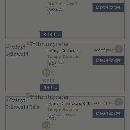
Murádin Jenő
MEGNÉZEM
Magánkiadás
,
1994
Ragasztott papírkötés
,
109
oldal
3.180
,-Ft
7
Kapható pont:
Iványi Grünwald
Telepy Katalin
MEGNÉZEM
Corvina Kiadó
,
1976
Fűzött papírkötés
,
74
oldal
50
A művészet kiskönyvtára sorozat
960 Ft
480
,-Ft
18
Kapható pont:
Iványi-Grünwald Béla
Telepy Katalin
MEGNÉZEM
Képzőművészeti Kiadó
,
1985
Vászon
,
147
oldal
50