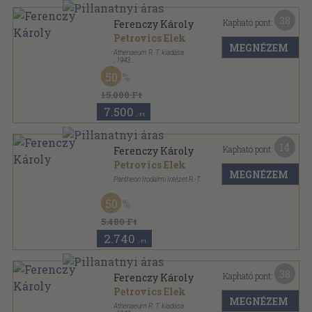
38
Kapható pont:
Ferenczy Károly
Petrovics Elek
MEGNÉZEM
Athenaeum R. T. kiadása
,
1943
Félvászon
,
126
oldal
50
15.000 Ft
7.500
,-Ft
14
Kapható pont:
Ferenczy Károly
Petrovics Elek
MEGNÉZEM
Pantheon Irodalmi Intézet R.-T.
Könyvkötői kötés
,
39
oldal
50
Művészeti Pantheon sorozat
5.480 Ft
2.740
,-Ft
38
Kapható pont:
Ferenczy Károly
Petrovics Elek
MEGNÉZEM
Athenaeum R. T. kiadása