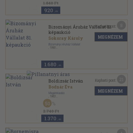
1.840 Ft
920
,-Ft
8
Kapható pont:
Bizományi Áruház Vállalat 81.
képaukció
MEGNÉZEM
Sokoray Károly
Bizományi Áruház Vállalat
,
1990
Ragasztott papírkötés
,
119
oldal
Művészeti képaukció sorozat
1.680
,-Ft
21
Kapható pont:
Boldizsár István
Bodnár Éva
MEGNÉZEM
Magánkiadás
,
1983
Vászon
,
120
oldal
50
2.740 Ft
1.370
,-Ft