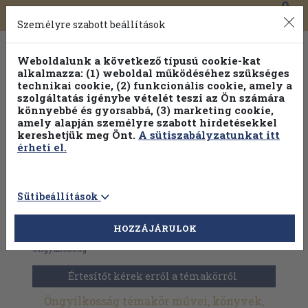
0
Toggle
Főmenü
Könyveink
navigation
Személyre szabott beállítások
Weboldalunk a következő típusú cookie-kat
alkalmazza: (1) weboldal működéséhez szükséges
technikai cookie, (2) funkcionális cookie, amely a
szolgáltatás igénybe vételét teszi az Ön számára
könnyebbé és gyorsabbá, (3) marketing cookie,
Válogasson több mint 1.000.000 kiadványunk közül
10-
amely alapján személyre szabott hirdetésekkel
100% kedvezménnyel!
kereshetjük meg Önt.
A sütiszabályzatunkat itt
érheti el.
Sütibeállítások
HOZZÁJÁRULOK
Antikvár könyvek
>
Szociológia
>
Beilleszkedési zavarok
>
Öngyilkosság
Értesítőt kérek erről a témakörről
Öngyilkosság témakör művei, könyvek,