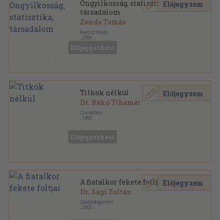
Öngyilkosság, statisztika,
Előjegyzem
társadalom
Zonda Tamás
Kairosz Kiadó
,
2006
Ragasztott papírkötés
,
218
oldal
Előjegyezhető
Titkok nélkül
Előjegyzem
Dr. Bakó Tihamér
Cserépfalvi
,
1992
Fűzött kemény papírkötés
,
285
oldal
konTEXTus könyvek sorozat
Előjegyezhető
A fiatalkor fekete foltjai
Előjegyzem
Dr. Sági Zoltán
Szabadegyetem
,
2002
Fűzött papírkötés
,
112
oldal
Életjel Könyvek sorozat