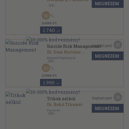
MEGNÉZEM
,
1976
Fűzött papírkötés
,
179
oldal
Psychiatria Fennica sorozat
50
3.480 Ft
1.740
,-Ft
10
Kapható pont:
Suicide Risk Management
Dr. Stan Kutcher
...
MEGNÉZEM
Blackwell Publishing Ltd.
,
2007
Ragasztott papírkötés
,
134
oldal
50
3.980 Ft
1.990
,-Ft
18
Kapható pont:
Titkok nélkül
Dr. Bakó Tihamér
MEGNÉZEM
Psycho Art
,
2004
Ragasztott papírkötés
,
311
oldal
Sorsfordító könyvek sorozat