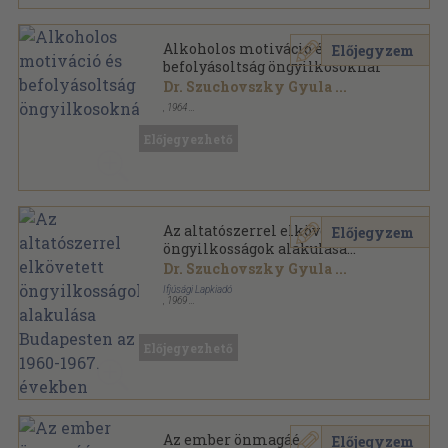
Alkoholos motiváció és
Előjegyzem
befolyásoltság öngyilkosoknál
Dr. Szuchovszky Gyula
...
,
1964
Tűzött kötés
,
10
oldal
Népegészségügy sorozat
Előjegyezhető
Az altatószerrel elkövetett
Előjegyzem
öngyilkosságok alakulása
Budapesten az 1960-1967.
Dr. Szuchovszky Gyula
...
években
Ifjúsági Lapkiadó
,
1969
Tűzött kötés
,
8
oldal
Orvosi Hetilap sorozat
Előjegyezhető
Az ember önmagáé
Előjegyzem