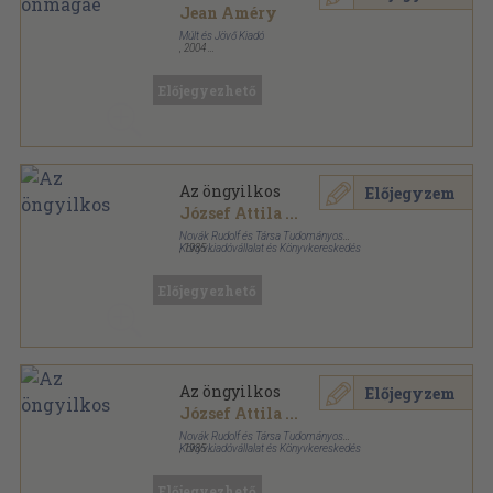
Jean Améry
Múlt és Jövő Kiadó
,
2004
Ragasztott papírkötés
,
130
oldal
Esszé sorozat
Előjegyezhető
Az öngyilkos
Előjegyzem
József Attila
...
Novák Rudolf és Társa Tudományos
Könyvkiadóvállalat és Könyvkereskedés
,
1935
Félvászon
,
103
oldal
Emberismeret sorozat
Előjegyezhető
Az öngyilkos
Előjegyzem
József Attila
...
Novák Rudolf és Társa Tudományos
Könyvkiadóvállalat és Könyvkereskedés
,
1935
Varrott papírkötés
,
103
oldal
Előjegyezhető