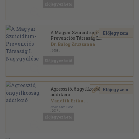
Előjegyezhető
A Magyar Szuicidium-
Előjegyzem
Prevenciós Társaság I.
Nagygyűlése
Dr. Balog Zsuzsanna
,
1993
Tűzött kötés
,
45
oldal
Előjegyezhető
Agresszió, öngyilkosság,
Előjegyzem
addikció
Vandlik Erika
...
Noran Libro Kiadó
,
2017
Ragasztott papírkötés
,
285
oldal
Előjegyezhető