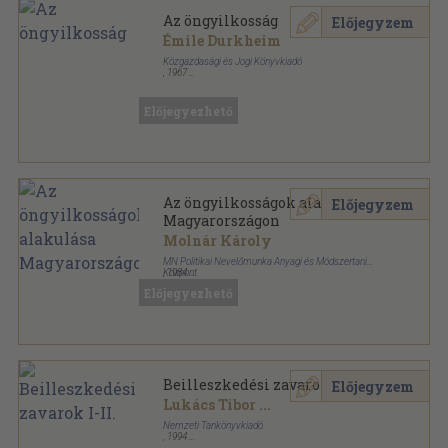
Az öngyilkosság
Előjegyzem
Émile Durkheim
Közgazdasági és Jogi Könyvkiadó
,
1967
Fűzött kemény papírkötés
,
397
oldal
Előjegyezhető
Az öngyilkosságok alakulása
Előjegyzem
Magyarországon
Molnár Károly
MN Politikai Nevelőmunka Anyagi és Módszertani
Központ
,
1984
Tűzött kötés
,
75
oldal
Előjegyezhető
Beilleszkedési zavarok I-II.
Előjegyzem
Lukács Tibor
...
Nemzeti Tankönyvkiadó
,
1994
Ragasztott papírkötés
,
618
oldal