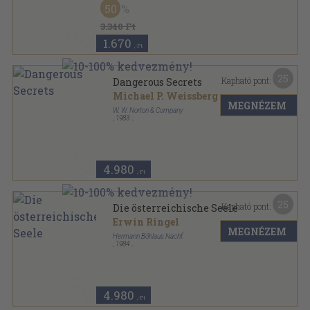
50
3.340 Ft
1.670
,-Ft
25
Kapható pont:
Dangerous Secrets
Michael P. Weissberg
MEGNÉZEM
W. W. Norton & Company
,
1983
Félvászon
,
266
oldal
4.980
,-Ft
25
Kapható pont:
Die österreichische Seele
Erwin Ringel
MEGNÉZEM
Hermann Böhlaus Nachf.
,
1984
Ragasztott papírkötés
,
345
oldal
Dokumente zu Alltag, Politik und Zeitgeschichte
sorozat
4.980
,-Ft