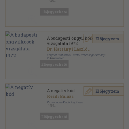
,
1990
Tűzött kötés
,
69
oldal
Animula könyvek sorozat
Előjegyezhető
A budapesti öngyilkosok
Előjegyzem
vizsgálata 1972
Dr. Harsányi László
...
Központi Statisztikai Hivatal Népességtudományi
Kutató Intézet
,
1976
Ragasztott papírkötés
,
333
oldal
Előjegyezhető
A Népességtudományi Kutató Intézet közleményei
sorozat
A negatív kód
Előjegyzem
Kézdi Balázs
Pro Pannonia Kiadói Alapítvány
,
1995
Ragasztott papírkötés
,
155
oldal
Pannónia könyvek sorozat
Előjegyezhető