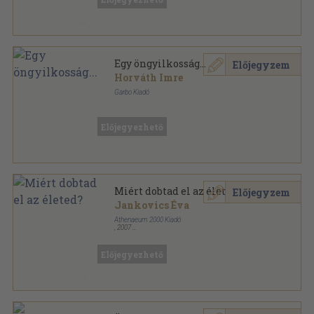
Egy öngyilkosság...
Előjegyzem
Horváth Imre
Garbo Kiadó
Ragasztott papírkötés
,
259
oldal
Előjegyezhető
Miért dobtad el az életed?
Előjegyzem
Jankovics Éva
Athenaeum 2000 Kiadó
,
2007
Fűzött kemény papírkötés
,
238
oldal
Emberi tényező sorozat
Előjegyezhető