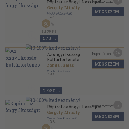
9
Kapható pont:
Röpirat az öngyilkosságról
Gergely Mihály
MEGNÉZEM
Medicina Könyvkiadó
,
1972
Fűzött kemény papírkötés
,
159
oldal
50
1.150 Ft
570
,-Ft
24
Kapható pont:
Az öngyilkosság
kultúrtörténete
MEGNÉZEM
Zonda Tamás
Végeken Alapítvány
,
1991
Ragasztott papírkötés
,
233
oldal
2.980
,-Ft
6
Kapható pont:
Röpirat az öngyilkosságról
Gergely Mihály
MEGNÉZEM
Szépirodalmi Könyvkiadó
,
1987
Ragasztott papírkötés
,
314
oldal
20