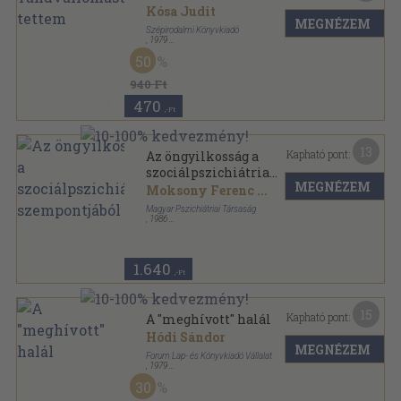
Kósa Judit
MEGNÉZEM
Szépirodalmi Könyvkiadó
,
1979
Ragasztott papírkötés
,
76
oldal
50
Kaleidoszkóp sorozat
940 Ft
470
,-Ft
13
Kapható pont:
Az öngyilkosság a
szociálpszichiátria
MEGNÉZEM
szempontjából
Moksony Ferenc
...
Magyar Pszichiátriai Társaság
,
1986
Tűzött kötés
,
113
oldal
Animula könyvek sorozat
1.640
,-Ft
15
Kapható pont:
A "meghívott" halál
Hódi Sándor
MEGNÉZEM
Forum Lap- és Könyvkiadó Vállalat
,
1979
Vászon
,
184
oldal
30