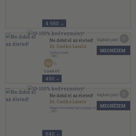
Fűzött kemény papírkötés
,
244
oldal
4.980
,-Ft
7
Kapható pont:
Ne dobd el az életed!
Dr. Cselkó László
MEGNÉZEM
SubRosa Kiadó
,
1995
Ragasztott papírkötés
,
77
oldal
60
Az egészséges életért sorozat
1.140 Ft
450
,-Ft
5
Kapható pont:
Ne dobd el az életed!
Dr. Cselkó László
MEGNÉZEM
Magyar Honvédség Egészségügyi Csoportfőnökség
,
2001
Ragasztott papírkötés
,
77
oldal
Az egészséges életért sorozat
940
,-Ft