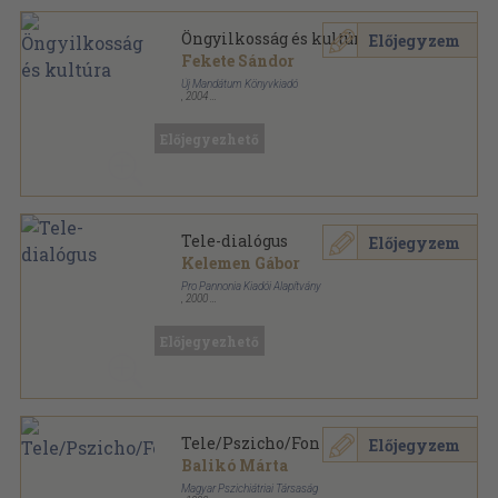
Öngyilkosság és kultúra
Előjegyzem
Fekete Sándor
Új Mandátum Könyvkiadó
,
2004
Ragasztott papírkötés
,
127
oldal
Szöveg és lélek sorozat
Előjegyezhető
Tele-dialógus
Előjegyzem
Kelemen Gábor
Pro Pannonia Kiadói Alapítvány
,
2000
Ragasztott papírkötés
,
243
oldal
Pannónia könyvek sorozat
Előjegyezhető
Tele/Pszicho/Fon
Előjegyzem
Balikó Márta
Magyar Pszichiátriai Társaság