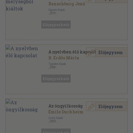
Ranschburg Jenő
Saxum Kiadó
,
2010
Ragasztott papírkötés
,
236
oldal
Az élet dolgai sorozat
Előjegyezhető
A nyelvben élő kapcsolat
Előjegyzem
B. Erdős Márta
Typotex Kiadó
,
2006
Ragasztott papírkötés
,
317
oldal
Kommunikációkutatás sorozat
Előjegyezhető
Az öngyilkosság
Előjegyzem
Émile Durkheim
Osiris Kiadó
,
2003
Ragasztott papírkötés
,
430
oldal
Osiris könyvtár sorozat
Előjegyezhető