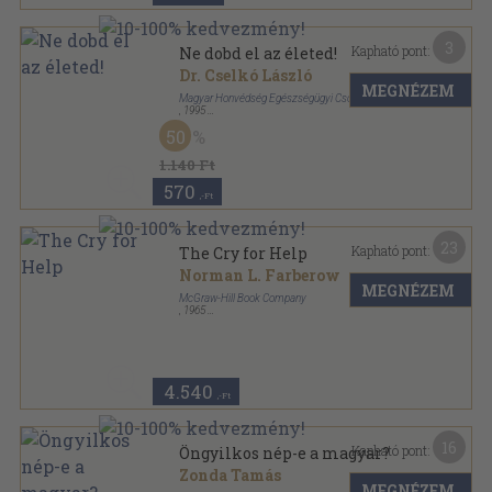
3
Kapható pont:
Ne dobd el az életed!
Dr. Cselkó László
MEGNÉZEM
Magyar Honvédség Egészségügyi Csoportfőnökség
,
1995
Ragasztott papírkötés
,
77
oldal
50
Az egészséges életért sorozat
1.140 Ft
570
,-Ft
23
Kapható pont:
The Cry for Help
Norman L. Farberow
MEGNÉZEM
McGraw-Hill Book Company
,
1965
Ragasztott papírkötés
,
398
oldal
McGraw-Hill Paperbacks sorozat
4.540
,-Ft
16
Kapható pont:
Öngyilkos nép-e a magyar?
Zonda Tamás
MEGNÉZEM