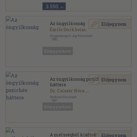
3.550
,-Ft
Az öngyilkosság
Előjegyzem
Émile Durkheim
Közgazdasági és Jogi Könyvkiadó
,
1982
Vászon
,
364
oldal
Előjegyezhető
Az öngyilkosság pszichés
Előjegyzem
háttere
Dr. Csiszér Nóra
...
Medicina Könyvkiadó
,
1987
Fűzött kemény papírkötés
,
176
oldal
Előjegyezhető
A mélységből kiáltok
Előjegyzem