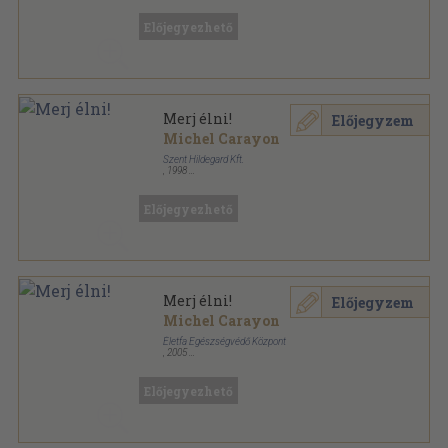
Előjegyezhető
Merj élni!
Előjegyzem
Michel Carayon
Szent Hildegard Kft.
,
1998
Fűzött papírkötés
,
167
oldal
Életfa könyvek sorozat
Előjegyezhető
Merj élni!
Előjegyzem
Michel Carayon
Életfa Egészségvédő Központ
,
2005
Ragasztott papírkötés
,
169
oldal
Életfa könyvek sorozat
Előjegyezhető