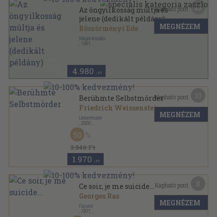
25
Kapható pont:
Az öngyilkosság múltja és
jelene (dedikált példány)
MEGNÉZEM
Böszörményi Ede
Magánkiadás
,
1991
Ragasztott papírkötés
,
186
oldal
4.980
,-Ft
10
Kapható pont:
Berühmte Selbstmörder
Friedrich Weissensteiner
MEGNÉZEM
Ueberreuter
,
2000
Fűzött kemény papírkötés
,
208
oldal
50
3.940 Ft
1.970
,-Ft
8
Kapható pont:
Ce soir, je me suicide...
Georges Ras
MEGNÉZEM
Fayard
,
1971
Fűzött papírkötés
,
201
oldal