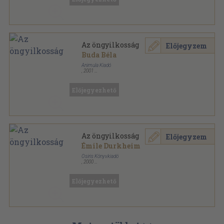
Az öngyilkosság
Előjegyzem
Buda Béla
Animula Kiadó
,
2001
Ragasztott papírkötés
,
280
oldal
Előjegyezhető
Az öngyilkosság
Előjegyzem
Émile Durkheim
Osiris Könyvkiadó
,
2000
Ragasztott papírkötés
,
430
oldal
Osiris könyvtár - Szociológia sorozat
Előjegyezhető