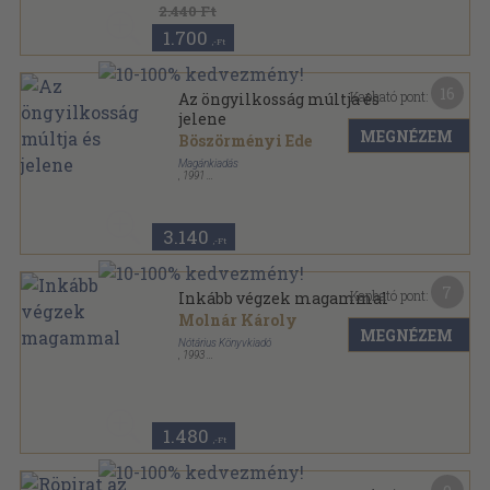
2.440 Ft
1.700
,-Ft
16
Kapható pont:
Az öngyilkosság múltja és
jelene
MEGNÉZEM
Böszörményi Ede
Magánkiadás
,
1991
Ragasztott papírkötés
,
186
oldal
3.140
,-Ft
7
Kapható pont:
Inkább végzek magammal
Molnár Károly
MEGNÉZEM
Nótárius Könyvkiadó
,
1993
Ragasztott papírkötés
,
246
oldal
1.480
,-Ft