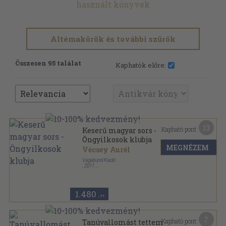
használt könyvek
Altémakörök és további szűrök
Összesen 95 találat
Kaphatók előre:
13
Kapható pont:
Keserű magyar sors -
Öngyilkosok klubja
MEGNÉZEM
Vécsey Aurél
Vagabund Kiadó
,
2011
Ragasztott papírkötés
,
203
oldal
1.480
,-Ft
7
Kapható pont:
Tanúvallomást tettem