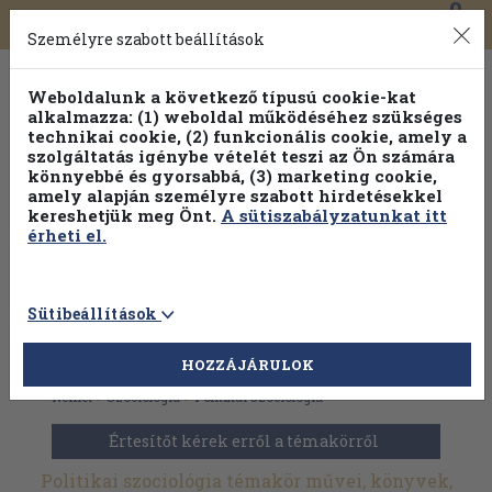
0
Toggle
Főmenü
Könyveink
navigation
Személyre szabott beállítások
Weboldalunk a következő típusú cookie-kat
alkalmazza: (1) weboldal működéséhez szükséges
technikai cookie, (2) funkcionális cookie, amely a
szolgáltatás igénybe vételét teszi az Ön számára
könnyebbé és gyorsabbá, (3) marketing cookie,
amely alapján személyre szabott hirdetésekkel
kereshetjük meg Önt.
A sütiszabályzatunkat itt
érheti el.
Sütibeállítások
HOZZÁJÁRULOK
Antikvár könyvek
>
Idegennyelv
>
Idegennyelvű könyvek
>
Német
>
Szociológia
>
Politikai szociológia
Értesítőt kérek erről a témakörről
Politikai szociológia témakör művei, könyvek,