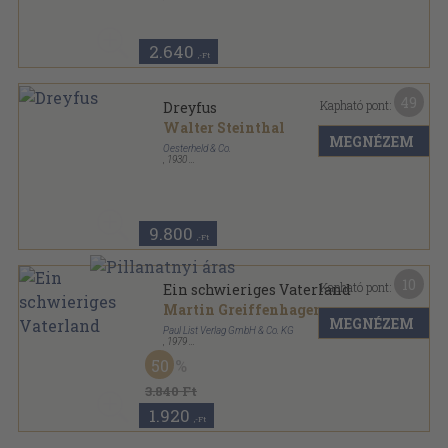
Ragasztott papírkötés
,
348
oldal
Fischer Taschenbücher sorozat
2.640
,-Ft
49
Kapható pont:
Dreyfus
Walter Steinthal
MEGNÉZEM
Oesterheld & Co.
,
1930
Vászon
,
220
oldal
9.800
,-Ft
10
Kapható pont:
Ein schwieriges Vaterland
Martin Greiffenhagen
...
MEGNÉZEM
Paul List Verlag GmbH & Co. KG
,
1979
Vászon
,
483
oldal
50
3.840 Ft
1.920
,-Ft