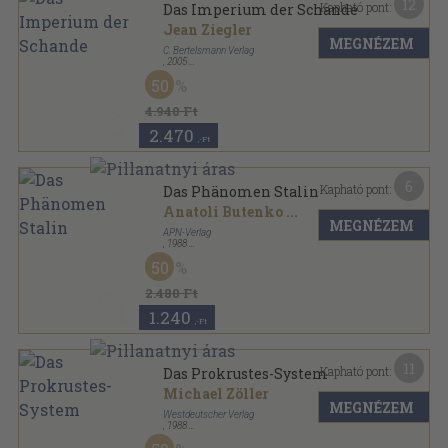
12
Kapható pont:
Das Imperium der Schande
Jean Ziegler
MEGNÉZEM
C. Bertelsmann Verlag
,
2005
Fűzött kemény papírkötés
,
315
oldal
50
4.940 Ft
2.470
,-Ft
6
Kapható pont:
Das Phänomen Stalin
Anatoli Butenko
...
MEGNÉZEM
APN-Verlag
,
1988
Tűzött kötés
,
63
oldal
50
Publizistik der Umgestaltung sorozat
2.480 Ft
1.240
,-Ft
11
Kapható pont:
Das Prokrustes-System
Michael Zöller
MEGNÉZEM
Westdeutscher Verlag
,
1988
Ragasztott papírkötés
,
209
oldal