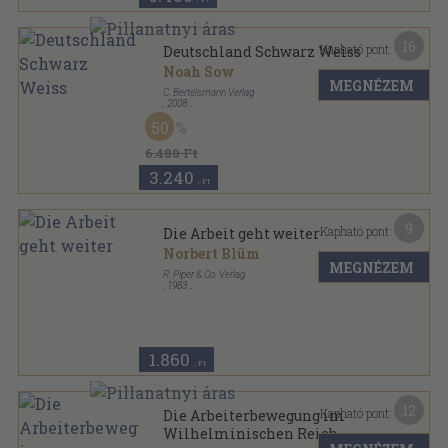
16
Kapható pont:
Deutschland Schwarz Weiss
Noah Sow
MEGNÉZEM
C. Bertelsmann Verlag
,
2008
Ragasztott papírkötés
,
319
oldal
50
6.480 Ft
3.240
,-Ft
9
Kapható pont:
Die Arbeit geht weiter
Norbert Blüm
MEGNÉZEM
R. Piper & Co. Verlag
,
1983
Ragasztott papírkötés
,
128
oldal
Serie Piper Aktuell sorozat
1.860
,-Ft
12
Kapható pont:
Die Arbeiterbewegung im
Wilhelminischen Reich