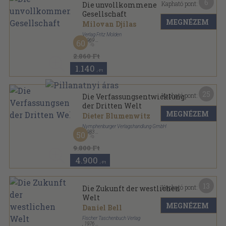
6
Kapható pont:
Die unvollkommene
Gesellschaft
MEGNÉZEM
Milovan Djilas
Verlag Fritz Molden
,
1969
60
Vászon
,
255
oldal
2.860 Ft
1.140
,-Ft
25
Kapható pont:
Die Verfassungsentwicklung
der Dritten Welt
MEGNÉZEM
Dieter Blumenwitz
Nymphenburger Verlagshandlung GmbH
,
1983
50
Ragasztott papírkötés
,
162
oldal
Studien zur Soziologie sorozat
9.800 Ft
4.900
,-Ft
13
Kapható pont:
Die Zukunft der westlichen
Welt
MEGNÉZEM
Daniel Bell
Fischer Taschenbuch Verlag
,
1976