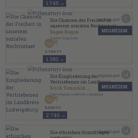
1.740
,-Ft
7
Kapható pont:
Die Chancen der Freiheit in
unserem sozialen Rechtsstaat
MEGNÉZEM
Eugen Kogon
Aspekte Verlag Gmbh
,
1976
50
Ragasztott papírkötés
,
75
oldal
Diskussions-protokoll-Reihe Hessenforum sorozat
2.760 Ft
1.380
,-Ft
14
Kapható pont:
Die Eingliederung der
Vertriebenen im Landkreis
MEGNÉZEM
Ludwigsburg
Erich Tomschik
...
Eigenverlag des Landkreises Ludwigsburg
,
1986
50
Fűzött kemény papírkötés
,
280
oldal
5.480 Ft
2.740
,-Ft
14
Kapható pont:
Die ethischen Grundfragen
(gótbetűs)