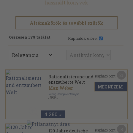
használt könyvek
Altémakörök és további szűrök
Összesen 179 találat
Kaphatók előre:
21
Kapható pont:
Rationalisierung und
entzauberte Welt
MEGNÉZEM
Max Weber
Verlag Philipp Reclam jun.
,
1989
Ragasztott papírkötés
,
374
oldal
Universal Bibliothek-Philosophie-Geschichte-
Kulturgeschichte sorozat
4.280
,-Ft
14
Kapható pont:
120 Jahre deutsche