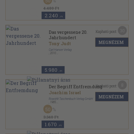
50
4.480 Ft
2.240
,-Ft
30
Kapható pont:
Das vergessene 20.
Jahrhundert
MEGNÉZEM
Tony Judt
Carl Hanser Verlag
,
2010
Fűzött keménykötés
,
475
oldal
5.980
,-Ft
8
Kapható pont:
Der Begriff Entfremdung
Joachim Israel
MEGNÉZEM
Rowohlt Taschenbuch Verlag GmbH
,
1985
Ragasztott papírkötés
,
252
oldal
50
Rowohlts enzykloädie sorozat
3.340 Ft
1.670
,-Ft