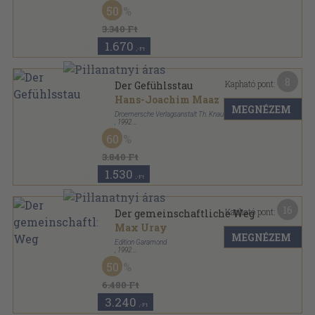
Ragasztott papírkötés
,
187
oldal
50
3.340 Ft
1.670
,-Ft
8
Kapható pont:
Der Gefühlsstau
Hans-Joachim Maaz
MEGNÉZEM
Droemersche Verlagsanstalt Th. Knaur Nachf.
,
1992
Ragasztott papírkötés
,
243
oldal
60
Knaur sorozat
3.840 Ft
1.530
,-Ft
16
Kapható pont:
Der gemeinschaftliche Weg
Max Uray
MEGNÉZEM
Edition Garamond
,
1992
Ragasztott papírkötés
,
283
oldal
50
Vom Chaos zum Kosmos sorozat
6.480 Ft
3.240
,-Ft