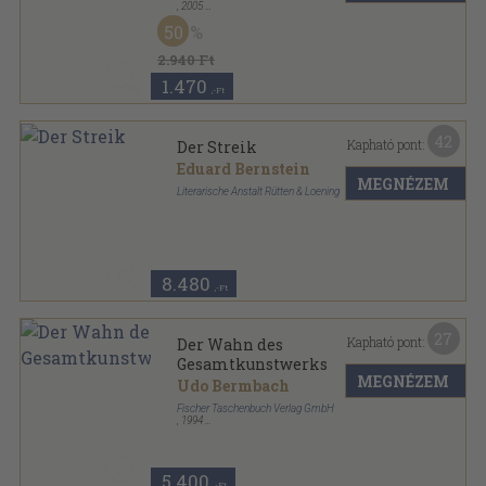
,
2005
Fűzött kemény papírkötés
,
155
oldal
50
2.940 Ft
1.470
,-Ft
42
Kapható pont:
Der Streik
Eduard Bernstein
MEGNÉZEM
Literarische Anstalt Rütten & Loening
Félvászon
,
118
oldal
Die Gesellschaft sorozat
8.480
,-Ft
27
Kapható pont:
Der Wahn des
Gesamtkunstwerks
MEGNÉZEM
Udo Bermbach
Fischer Taschenbuch Verlag GmbH
,
1994
Ragasztott papírkötés
,
372
oldal
Sozialwissenschaft Fischer sorozat
5.400
,-Ft