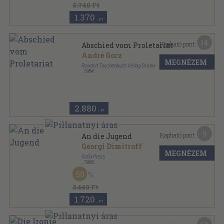
2.740 Ft
1.370
,-Ft
14
Kapható pont:
Abschied vom Proletariat
André Gorz
MEGNÉZEM
Rowohlt Taschenbuch Verlag GmbH
,
1984
Ragasztott papírkötés
,
171
oldal
Rororo Sachbuch sorozat
2.880
,-Ft
9
Kapható pont:
An die Jugend
Georgi Dimitroff
MEGNÉZEM
Sofia Press
,
1968
Vászon
,
165
oldal
50
3.440 Ft
1.720
,-Ft