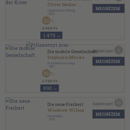
Oliver Decker
...
MEGNÉZEM
Friedrich-Ebert-Stiftung
,
2010
Ragasztott papírkötés
,
176
oldal
50
2.940 Ft
1.470
,-Ft
4
Kapható pont:
Die mobile Gesselschaft
Stephanie Münke
MEGNÉZEM
W. Kohlhammer Verlag
,
1967
Ragasztott papírkötés
,
192
oldal
50
1.780 Ft
890
,-Ft
60
Kapható pont:
Die neue Freiheit
Woodrow Wilson
MEGNÉZEM
Georg Müller
,
1914
Vászon
,
225
oldal