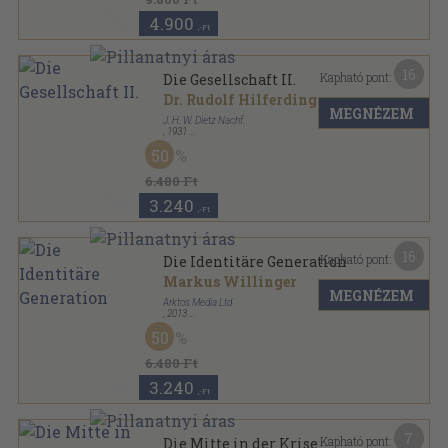
4.900
,-Ft
16
Kapható pont:
Die Gesellschaft II.
Dr. Rudolf Hilferding
MEGNÉZEM
J. H. W. Dietz Nachf.
,
1931
Könyvkötői kötés
,
576
oldal
50
Die Gesellschaft sorozat
6.480 Ft
3.240
,-Ft
16
Kapható pont:
Die Identitäre Generation
Markus Willinger
MEGNÉZEM
Arktos Media Ltd
,
2013
Ragasztott papírkötés
,
103
oldal
50
6.480 Ft
3.240
,-Ft
7
Kapható pont:
Die Mitte in der Krise