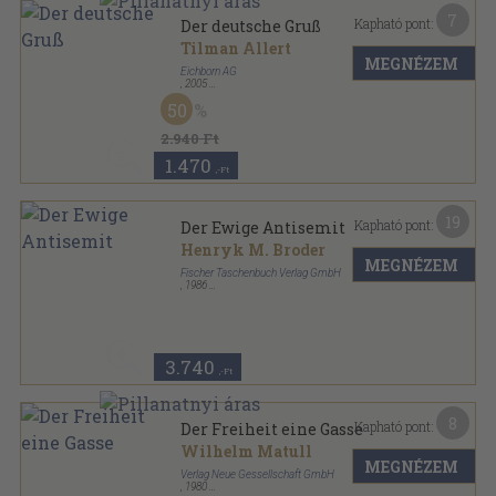
7
Kapható pont:
Der deutsche Gruß
Tilman Allert
MEGNÉZEM
Eichborn AG
,
2005
Fűzött kemény papírkötés
,
156
oldal
50
2.940 Ft
1.470
,-Ft
19
Kapható pont:
Der Ewige Antisemit
Henryk M. Broder
MEGNÉZEM
Fischer Taschenbuch Verlag GmbH
,
1986
Ragasztott papírkötés
,
287
oldal
Fischer sorozat
3.740
,-Ft
8
Kapható pont:
Der Freiheit eine Gasse
Wilhelm Matull
MEGNÉZEM
Verlag Neue Gessellschaft GmbH
,
1980