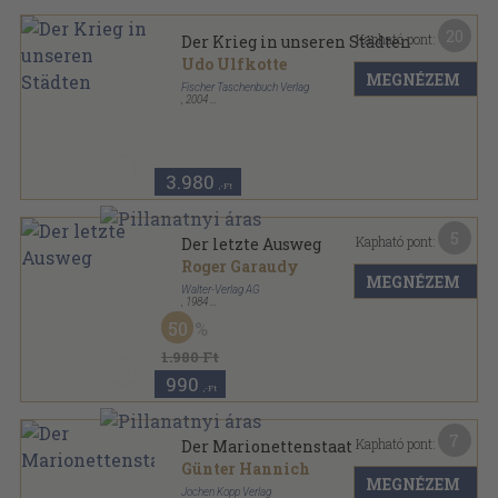
20
Kapható pont:
Der Krieg in unseren Städten
Udo Ulfkotte
MEGNÉZEM
Fischer Taschenbuch Verlag
,
2004
Ragasztott papírkötés
,
272
oldal
3.980
,-Ft
5
Kapható pont:
Der letzte Ausweg
Roger Garaudy
MEGNÉZEM
Walter-Verlag AG
,
1984
Ragasztott papírkötés
,
160
oldal
50
1.980 Ft
990
,-Ft
7
Kapható pont:
Der Marionettenstaat
Günter Hannich
MEGNÉZEM
Jochen Kopp Verlag