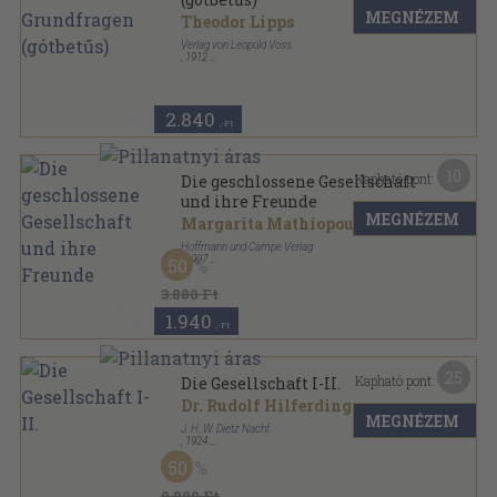
MEGNÉZEM
Theodor Lipps
Verlag von Leopold Voss.
,
1912
Vászon
,
327
oldal
2.840
,-Ft
10
Kapható pont:
Die geschlossene Gesellschaft
und ihre Freunde
MEGNÉZEM
Margarita Mathiopoulos
Hoffmann und Campe Verlag
,
1997
50
Fűzött kemény papírkötés
,
463
oldal
3.880 Ft
1.940
,-Ft
25
Kapható pont:
Die Gesellschaft I-II.
Dr. Rudolf Hilferding
MEGNÉZEM
J. H. W. Dietz Nachf.
,
1924
Vászon
,
900
oldal
50
9.800 Ft