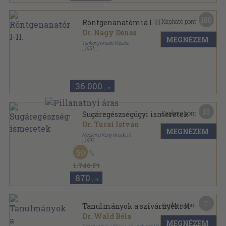
180
Kapható pont:
Röntgenanatómia I-II.
Dr. Nagy Dénes
MEGNÉZEM
Tankönyvkiadó Vállalat
,
1951
Félvászon
,
359
oldal
36.000
,-Ft
13
Kapható pont:
Sugáregészségügyi ismeretek
Dr. Turai István
MEGNÉZEM
Medicina Könyvkiadó Rt.
,
1993
Varrott keménykötés
,
95
oldal
50
1.740 Ft
870
,-Ft
7
Kapható pont:
Tanulmányok a szívárnyékról
Dr. Wald Béla
MEGNÉZEM