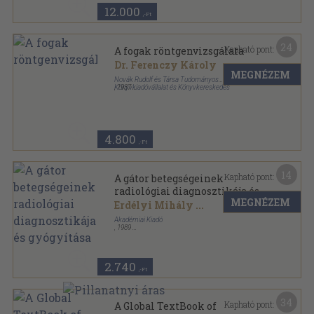
12.000
,-Ft
24
Kapható pont:
A fogak röntgenvizsgálata
Dr. Ferenczy Károly
MEGNÉZEM
Novák Rudolf és Társa Tudományos
Könyvkiadóvállalat és Könyvkereskedés
,
1937
Félvászon
,
143
oldal
4.800
,-Ft
14
Kapható pont:
A gátor betegségeinek
radiológiai diagnosztikája és
MEGNÉZEM
gyógyítása
Erdélyi Mihály
...
Akadémiai Kiadó
,
1989
Fűzött kemény papírkötés
,
185
oldal
2.740
,-Ft
34
Kapható pont:
A Global TextBook of