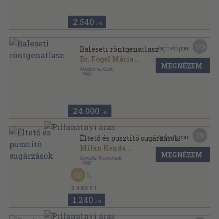
2.540
,-Ft
120
Kapható pont:
Baleseti röntgenatlasz
Dr. Fogel Mária
...
MEGNÉZEM
Akadémiai Kiadó
,
1964
Vászon
,
440
oldal
24.000
,-Ft
19
Kapható pont:
Éltető és pusztító sugárzások
Milan Kenda
...
MEGNÉZEM
Gondolat Könyvkiadó
,
1980
Fűzött keménykötés
,
367
oldal
50
2.480 Ft
1.240
,-Ft