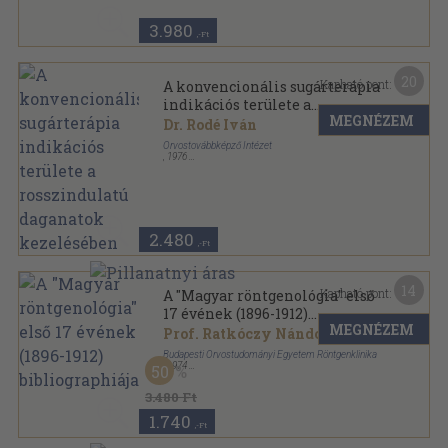
3.980
,-Ft
20
Kapható pont:
A konvencionális sugárterápia
indikációs területe a
MEGNÉZEM
rosszindulatú daganatok
Dr. Rodé Iván
kezelésében
Orvostovábbképző Intézet
,
1976
Tűzött kötés
,
119
oldal
2.480
,-Ft
14
Kapható pont:
A "Magyar röntgenológia" első
17 évének (1896-1912)
MEGNÉZEM
bibliographiája
Prof. Ratkóczy Nándor
Budapesti Orvostudományi Egyetem Röntgenklinika
,
1974
50
Varrott papírkötés
,
158
oldal
3.480 Ft
1.740
,-Ft