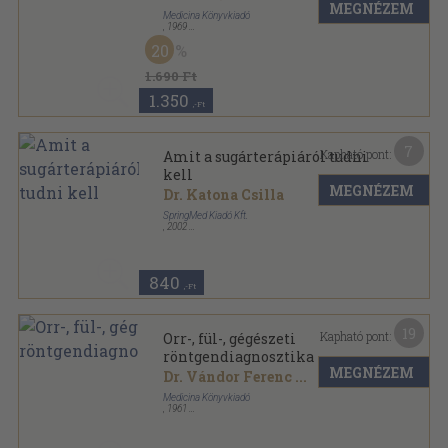
MEGNÉZEM
Medicina Könyvkiadó
,
1969
Fűzött keménykötés
,
457
oldal
20
1.690 Ft
1.350
,-Ft
7
Kapható pont:
Amit a sugárterápiáról tudni
kell
MEGNÉZEM
Dr. Katona Csilla
SpringMed Kiadó Kft.
,
2002
Tűzött kötés
,
60
oldal
SpringMed betegtájékoztató füzetek-Onkológia
sorozat
840
,-Ft
19
Kapható pont:
Orr-, fül-, gégészeti
röntgendiagnosztika
MEGNÉZEM
Dr. Vándor Ferenc
...
Medicina Könyvkiadó
,
1961
Vászon
,
249
oldal