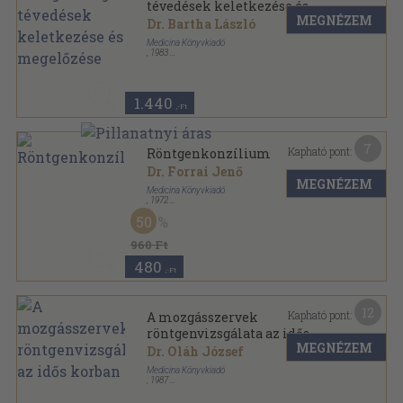
tévedések keletkezése és
MEGNÉZEM
megelőzése
Dr. Bartha László
Medicina Könyvkiadó
,
1983
Fűzött keménykötés
,
185
oldal
1.440
,-Ft
7
Kapható pont:
Röntgenkonzílium
Dr. Forrai Jenő
MEGNÉZEM
Medicina Könyvkiadó
,
1972
Fűzött keménykötés
,
111
oldal
50
960 Ft
480
,-Ft
12
Kapható pont:
A mozgásszervek
röntgenvizsgálata az idős
MEGNÉZEM
korban
Dr. Oláh József
Medicina Könyvkiadó
,
1987
Ragasztott papírkötés
,
285
oldal