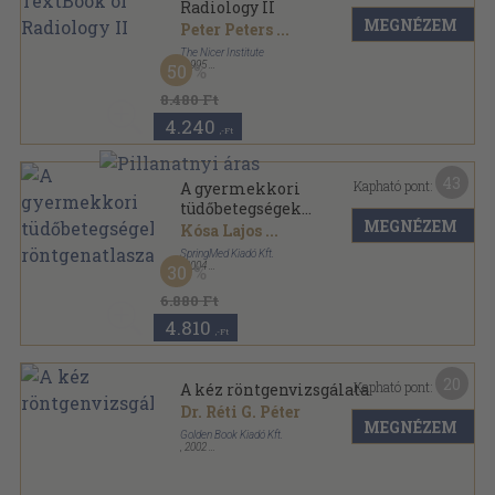
Radiology II
MEGNÉZEM
Peter Peters
...
The Nicer Institute
,
1995
50
Fűzött kemény papírkötés
,
709
oldal
The Nicer Centennial Book sorozat
8.480 Ft
4.240
,-Ft
43
Kapható pont:
A gyermekkori
tüdőbetegségek
MEGNÉZEM
röntgenatlasza
Kósa Lajos
...
SpringMed Kiadó Kft.
,
2004
30
Fűzött kemény papírkötés
,
150
oldal
6.880 Ft
4.810
,-Ft
20
Kapható pont:
A kéz röntgenvizsgálata
Dr. Réti G. Péter
MEGNÉZEM
Golden Book Kiadó Kft.
,
2002
Ragasztott papírkötés
,
124
oldal