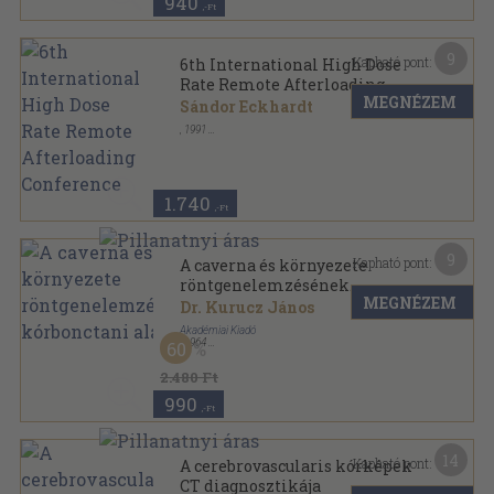
940
,-Ft
9
Kapható pont:
6th International High Dose
Rate Remote Afterloading
MEGNÉZEM
Conference
Sándor Eckhardt
,
1991
Tűzött kötés
,
60
oldal
1.740
,-Ft
9
Kapható pont:
A caverna és környezete
röntgenelemzésének
MEGNÉZEM
kórbonctani alapjai
Dr. Kurucz János
Akadémiai Kiadó
,
1964
60
Fűzött keménykötés
,
166
oldal
2.480 Ft
990
,-Ft
14
Kapható pont:
A cerebrovascularis kórképek
CT diagnosztikája