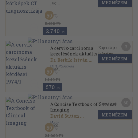
MEGNÉZEM
,
1991
Könyvkötői kötés
,
29
oldal
50
5.480 Ft
2.740
,-Ft
3
Kapható pont:
A cervix-carcinoma
kezelésének aktuális kérdései
MEGNÉZEM
1974/1
Dr. Berbik István
...
DOTE Női Klinikája
,
1974
50
Fűzött papírkötés
,
89
oldal
A DOTE Női Klinikájának kiadványai sorozat
1.140 Ft
570
,-Ft
60
Kapható pont:
A Concise Textbook of Clinical
Imaging
MEGNÉZEM
David Sutton
...
Mosby
,
1995
50
Vászon
,
924
oldal
24.000 Ft