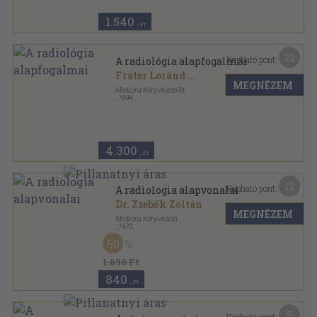
1.540
,-Ft
22
Kapható pont:
A radiológia alapfogalmai
Fráter Loránd
...
MEGNÉZEM
Medicina Könyvkiadó Rt.
,
1994
Fűzött keménykötés
,
395
oldal
4.300
,-Ft
13
Kapható pont:
A radiologia alapvonalai
Dr. Zsebők Zoltán
MEGNÉZEM
Medicina Könyvkiadó
,
1973
Fűzött keménykötés
,
483
oldal
50
1.690 Ft
840
,-Ft
5