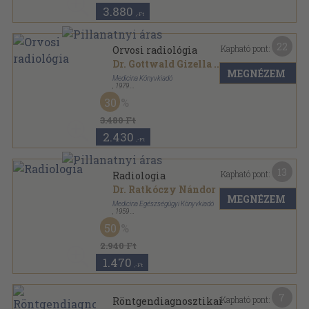
3.880
,-Ft
22
Kapható pont:
Orvosi radiológia
Dr. Gottwald Gizella
...
MEGNÉZEM
Medicina Könyvkiadó
,
1979
Vászon
,
548
oldal
30
3.480 Ft
2.430
,-Ft
13
Kapható pont:
Radiologia
Dr. Ratkóczy Nándor
MEGNÉZEM
Medicina Egészségügyi Könyvkiadó
,
1959
Vászon
,
475
oldal
50
2.940 Ft
1.470
,-Ft
7
Kapható pont:
Röntgendiagnosztikai