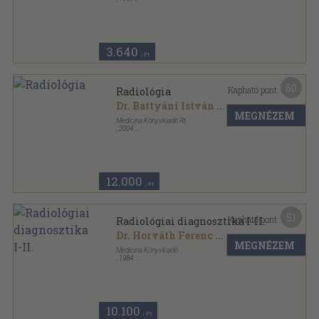
Ragasztott papírkötés
,
259
oldal
3.640
,-Ft
60
Kapható pont:
Radiológia
Dr. Battyáni István
...
MEGNÉZEM
Medicina Könyvkiadó Rt.
,
2004
Fűzött kemény papírkötés
,
528
oldal
12.000
,-Ft
51
Kapható pont:
Radiológiai diagnosztika I-II.
Dr. Horváth Ferenc
...
MEGNÉZEM
Medicina Könyvkiadó
,
1984
Vászon
,
893
oldal
10.100
,-Ft