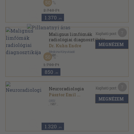
50
2.740 Ft
1.370
,-Ft
7
Kapható pont:
Malignus limfómák
radiológiai diagnosztikája
MEGNÉZEM
Dr. Kuhn Endre
Medicina Könyvkiadó
,
1986
50
Vászon
,
155
oldal
1.700 Ft
850
,-Ft
7
Kapható pont:
Neuroradiologia
Pásztor Emil
...
MEGNÉZEM
ORSI
,
1987
Ragasztott papírkötés
,
155
oldal
Radiologiai Közlemények sorozat
1.320
,-Ft