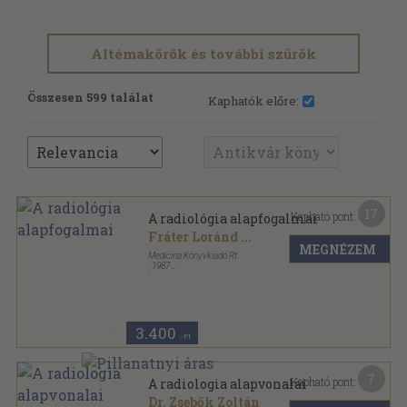
Altémakörök és további szűrök
Összesen 599 találat
Kaphatók előre:
17
Kapható pont:
A radiológia alapfogalmai
Fráter Loránd
...
MEGNÉZEM
Medicina Könyvkiadó Rt.
,
1987
Fűzött keménykötés
,
381
oldal
3.400
,-Ft
7
Kapható pont:
A radiologia alapvonalai
Dr. Zsebők Zoltán