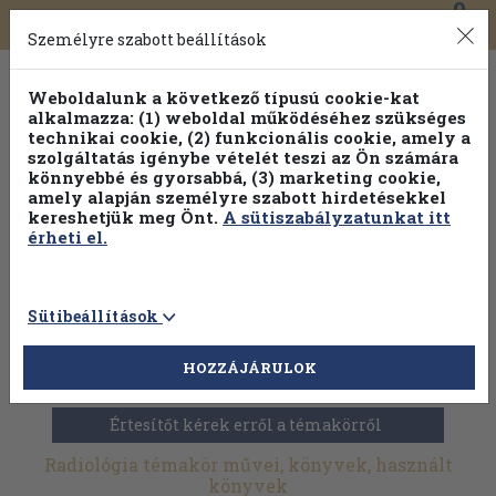
0
Toggle
Főmenü
Könyveink
navigation
Személyre szabott beállítások
Weboldalunk a következő típusú cookie-kat
alkalmazza: (1) weboldal működéséhez szükséges
technikai cookie, (2) funkcionális cookie, amely a
szolgáltatás igénybe vételét teszi az Ön számára
könnyebbé és gyorsabbá, (3) marketing cookie,
amely alapján személyre szabott hirdetésekkel
kereshetjük meg Önt.
A sütiszabályzatunkat itt
érheti el.
Sütibeállítások
HOZZÁJÁRULOK
Antikvár könyvek
>
Orvostudomány
>
Radiológia
Értesítőt kérek erről a témakörről
Radiológia témakör művei, könyvek, használt
könyvek