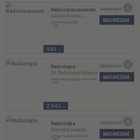
5
Kapható pont:
Radioimmunoassay
László Ferenc
...
MEGNÉZEM
Medicina Könyvkiadó
,
1986
Fűzött papírkötés
,
187
oldal
Aesculap sorozat
940
,-Ft
15
Kapható pont:
Radiologia
Dr. Ratkóczy Nándor
MEGNÉZEM
Medicina Egészségügyi Könyvkiadó
,
1959
Félvászon
,
475
oldal
2.940
,-Ft
18
Kapható pont:
Radiológia
Horváth László
...
MEGNÉZEM
Springer Hungarica Kiadó Kft.
,
1997