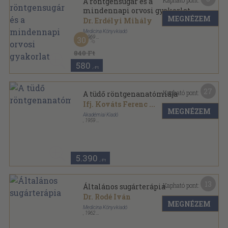
Kapható pont:
A röntgensugár és a
mindennapi orvosi gyakorlat
MEGNÉZEM
Dr. Erdélyi Mihály
Medicina Könyvkiadó
,
1969
30
Fűzött papírkötés
,
103
oldal
A gyakorló orvos könyvtára sorozat
840 Ft
580
,-Ft
27
Kapható pont:
A tüdő röntgenanatómiája
Ifj. Kováts Ferenc
...
MEGNÉZEM
Akadémiai Kiadó
,
1959
Vászon
,
363
oldal
5.390
,-Ft
13
Kapható pont:
Általános sugárterápia
Dr. Rodé Iván
MEGNÉZEM
Medicina Könyvkiadó
,
1962
Vászon
,
461
oldal