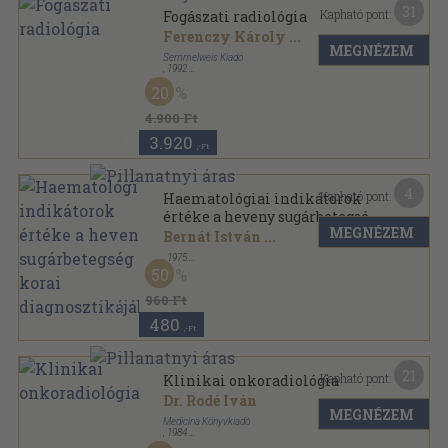
31
Kapható pont:
Fogászati radiológia
Ferenczy Károly
...
MEGNÉZEM
Semmelweis Kiadó
,
1992
Fűzött kemény papírkötés
,
297
oldal
20
4.900 Ft
3.920
,-Ft
4
Kapható pont:
Haematológiai indikátorok
értéke a heveny sugárbetegség
MEGNÉZEM
korai diagnosztikájában
Bernát István
...
,
1975
Tűzött kötés
,
17
oldal
50
Honvédorvos sorozat
960 Ft
480
,-Ft
21
Kapható pont:
Klinikai onkoradiológia
Dr. Rodé Iván
MEGNÉZEM
Medicina Könyvkiadó
,
1984
Vászon
,
440
oldal