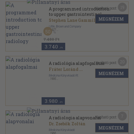
19
Kapható pont:
A programmed introduction
to upper gastrointestinal
MEGNÉZEM
radiology
Stephen Lane Gammill
Little, Brown and Company
,
1977
50
Varrott papírkötés
,
226
oldal
7.480 Ft
3.740
,-Ft
20
Kapható pont:
A radiológia alapfogalmai
Fráter Loránd
...
MEGNÉZEM
Medicina Könyvkiadó Rt.
,
1995
Vászon
,
395
oldal
3.980
,-Ft
7
Kapható pont:
A radiologia alapvonalai
Dr. Zsebők Zoltán
MEGNÉZEM
Medicina Könyvkiadó
,
1966