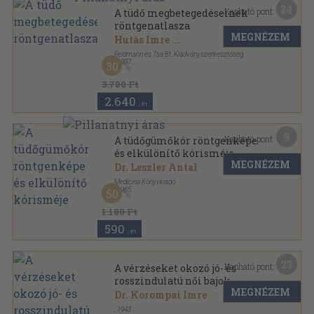
24
Kapható pont:
A tüdő megbetegedéseinek
röntgenatlasza
MEGNÉZEM
Hutás Imre
...
Feldmann és Tsa Bt. Kiadványszerkesztőség
,
1997
30
Fűzött kemény papírkötés
,
150
oldal
Orvosi Kiadványok sorozat
3.780 Ft
2.640
,-Ft
9
Kapható pont:
A tüdőgümőkór röntgenképe
és elkülönítő kórisméje
MEGNÉZEM
Dr. Leszler Antal
Medicina Könyvkiadó
,
1965
50
Vászon
,
148
oldal
1.180 Ft
590
,-Ft
23
Kapható pont:
A vérzéseket okozó jó- és
rosszindulatú női bajok
MEGNÉZEM
sugaras kezelése, különös
Dr. Korompai Imre
tekintettel a legújabb
,
1943