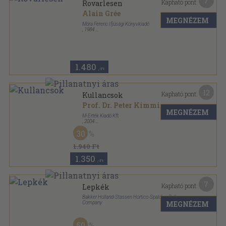
7
Kapható pont:
Rovarlesen
Alain Grée
MEGNÉZEM
Móra Ferenc Ifjúsági Könyvkiadó
,
1984
Varrott keménykötés
,
22
oldal
1.480
,-Ft
12
Kapható pont:
Kullancsok
Prof. Dr. Peter Kimmig
...
MEGNÉZEM
M-Érték Kiadó Kft.
,
2004
Ragasztott papírkötés
,
111
oldal
30
Élet-mód-egészség sorozat
1.940 Ft
1.350
,-Ft
7
Kapható pont:
Lepkék
Bakker Holland-Stassen Hortico-Spalding Bulb
MEGNÉZEM
Company
Tűzött kötés
,
24
oldal
50