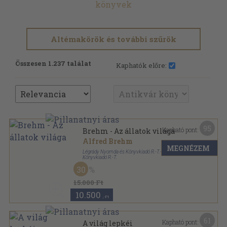
könyvek
Altémakörök és további szűrök
Összesen 1.237 találat
Kaphatók előre:
95
Kapható pont:
Brehm - Az állatok világa
Alfred Brehm
MEGNÉZEM
Légrády Nyomda és Könyvkiadó R.-T.-Genius
Könyvkiadó R.-T.
Aranyozott kiadói egész vászonkötés
,
944
oldal
30
Brehm - Az állatok világa sorozat
15.000 Ft
10.500
,-Ft
61
Kapható pont:
A világ lepkéi