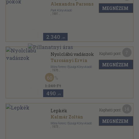
Alexandra Parsons
MEGNÉZEM
Park Könyvkiadó
,
1991
Varrott keménykötés
,
29
oldal
Csudavilág sorozat
2.340
,-Ft
7
Kapható pont:
Nyolclábú vadászok
Turcsányi Ervin
MEGNÉZEM
Móra Ferenc Ifjúsági Könyvkiadó
,
1976
Félvászon
,
36
oldal
60
Bölcs Bagoly sorozat
1.240 Ft
490
,-Ft
14
Kapható pont:
Lepkék
Kalmár Zoltán
MEGNÉZEM
Móra Ferenc Ifjúsági Könyvkiadó
,
1973
Varrott keménykötés
,
63
oldal
Búvár zsebkönyvek sorozat