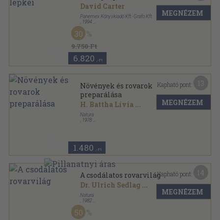
David Carter
MEGNÉZEM
Panemex Könyvkiadó Kft.-Grafo Kft.
,
1994
Fűzött kemény papírkötés
,
304
oldal
30
Határozó kézikönyvek sorozat
9.750 Ft
6.820
,-Ft
13
Kapható pont:
Növények és rovarok
preparálása
MEGNÉZEM
H. Battha Lívia
...
Natura
,
1978
Fűzött kemény papírkötés
,
191
oldal
1.480
,-Ft
14
Kapható pont:
A csodálatos rovarvilág
Dr. Ulrich Sedlag
...
MEGNÉZEM
Natura
,
1982
Vászon
,
206
oldal
50