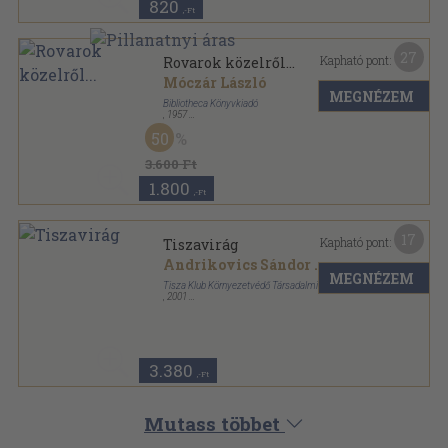
820
,-Ft
27
Kapható pont:
Rovarok közelről...
Móczár László
MEGNÉZEM
Bibliotheca Könyvkiadó
,
1957
Félvászon
,
237
oldal
50
3.600 Ft
1.800
,-Ft
17
Kapható pont:
Tiszavirág
Andrikovics Sándor
...
MEGNÉZEM
Tisza Klub Környezetvédő Társadalmi Szervezet
,
2001
Ragasztott papírkötés
,
69
oldal
Tisza Klub Füzetek sorozat
3.380
,-Ft
Mutass többet