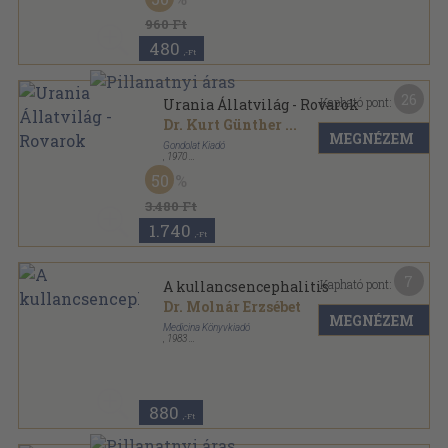
960 Ft
480
,-Ft
26
Kapható pont:
Urania Állatvilág - Rovarok
Dr. Kurt Günther
...
MEGNÉZEM
Gondolat Kiadó
,
1970
Vászon
,
582
oldal
50
Urania sorozat
3.480 Ft
1.740
,-Ft
7
Kapható pont:
A kullancsencephalitis
Dr. Molnár Erzsébet
MEGNÉZEM
Medicina Könyvkiadó
,
1983
Ragasztott papírkötés
,
88
oldal
Aesculap sorozat
880
,-Ft