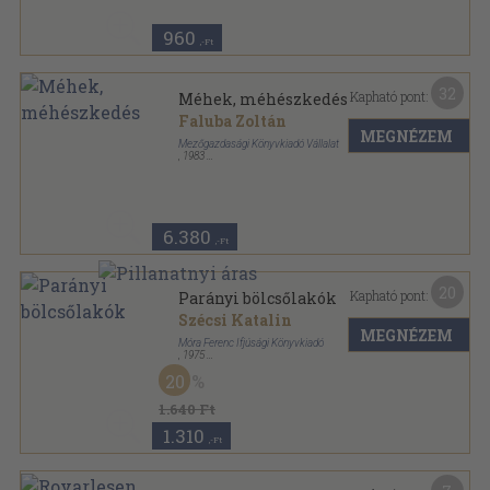
960
,-Ft
32
Kapható pont:
Méhek, méhészkedés
Faluba Zoltán
MEGNÉZEM
Mezőgazdasági Könyvkiadó Vállalat
,
1983
Ragasztott papírkötés
,
250
oldal
6.380
,-Ft
20
Kapható pont:
Parányi bölcsőlakók
Szécsi Katalin
MEGNÉZEM
Móra Ferenc Ifjúsági Könyvkiadó
,
1975
Félvászon
,
30
oldal
20
Bölcs Bagoly sorozat
1.640 Ft
1.310
,-Ft