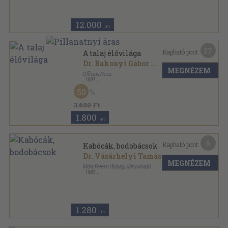
12.000
,-Ft
27
Kapható pont:
A talaj élővilága
Dr. Bakonyi Gábor
...
MEGNÉZEM
Officina Nova
,
1991
Varrott keménykötés
,
24
oldal
50
Pillantás a természetre sorozat
3.600 Ft
1.800
,-Ft
6
Kapható pont:
Kabócák, bodobácsok
Dr. Vásárhelyi Tamás
MEGNÉZEM
Móra Ferenc Ifjúsági Könyvkiadó
,
1983
Varrott keménykötés
,
63
oldal
Búvár zsebkönyvek sorozat
1.280
,-Ft