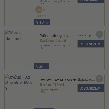
Móra Ferenc Ifjúsági Könyvkiadó
,
1984
Varrott keménykötés
,
63
oldal
20
Búvár zsebkönyvek sorozat
1.180 Ft
940
,-Ft
5
Kapható pont:
Pókok, skorpiók
Szalkay József
MEGNÉZEM
Móra Ferenc Ifjúsági Könyvkiadó
,
1979
Varrott keménykötés
,
62
oldal
Búvár zsebkönyvek sorozat
960
,-Ft
60
Kapható pont:
Brehm - Az állatok világa 9.
Brehm Alfréd
MEGNÉZEM
Légrády Testvérek
,
1906
Aranyozott gerincű kiadói félvászon kötés
,
651
oldal
Brehm - Az állatok világa sorozat