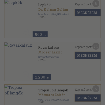
8
Kapható pont:
Lepkék
Dr. Kalmár Zoltán
MEGNÉZEM
Móra Ferenc Ifjúsági Könyvkiadó
,
1981
Varrott keménykötés
,
63
oldal
Búvár zsebkönyvek sorozat
960
,-Ft
34
Kapható pont:
Rovarkalauz
Móczár László
MEGNÉZEM
Gondolat Könyvkiadó
,
1990
Fűzött keménykötés
,
260
oldal
2.280
,-Ft
5
Kapható pont:
Trópusi pillangók
Mészáros Zoltán
MEGNÉZEM
Móra Ferenc Ifjúsági Könyvkiadó
,
1982
Varrott keménykötés
,
63
oldal