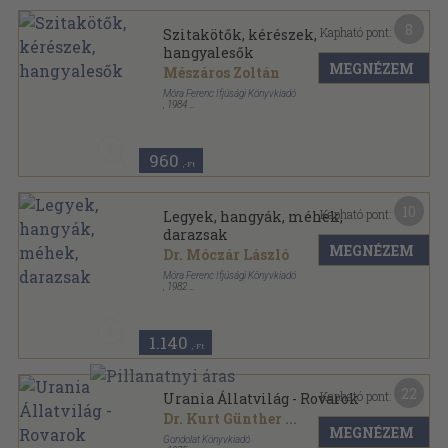
8
Kapható pont:
Szitakötők, kérészek,
hangyalesők
MEGNÉZEM
Mészáros Zoltán
Móra Ferenc Ifjúsági Könyvkiadó
,
1984
Varrott keménykötés
,
63
oldal
Búvár zsebkönyvek sorozat
960
,-Ft
10
Kapható pont:
Legyek, hangyák, méhek,
darazsak
MEGNÉZEM
Dr. Móczár László
Móra Ferenc Ifjúsági Könyvkiadó
,
1982
Varrott keménykötés
,
63
oldal
Búvár zsebkönyvek sorozat
1.140
,-Ft
22
Kapható pont:
Urania Állatvilág - Rovarok
Dr. Kurt Günther
...
MEGNÉZEM
Gondolat Könyvkiadó