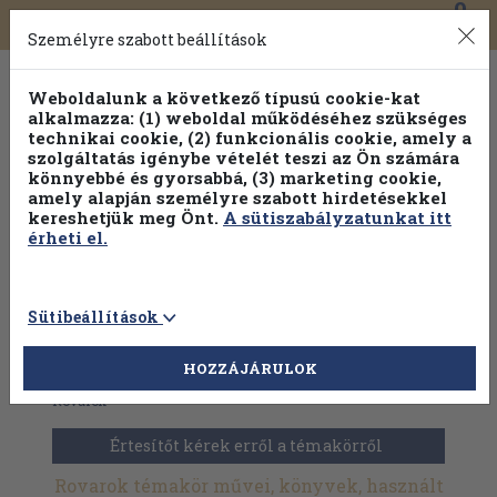
0
Toggle
Főmenü
Könyveink
navigation
Személyre szabott beállítások
Weboldalunk a következő típusú cookie-kat
alkalmazza: (1) weboldal működéséhez szükséges
technikai cookie, (2) funkcionális cookie, amely a
szolgáltatás igénybe vételét teszi az Ön számára
könnyebbé és gyorsabbá, (3) marketing cookie,
amely alapján személyre szabott hirdetésekkel
kereshetjük meg Önt.
A sütiszabályzatunkat itt
érheti el.
Sütibeállítások
HOZZÁJÁRULOK
Antikvár könyvek
>
Természettudomány
>
Állatvilág
>
Rovarok
Értesítőt kérek erről a témakörről
Rovarok témakör művei, könyvek, használt