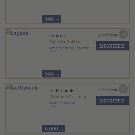
Búvár zsebkönyvek sorozat
960
,-Ft
15
Kapható pont:
Lepkék
Kalmár Zoltán
MEGNÉZEM
Móra Ferenc Ifjúsági Könyvkiadó
,
1977
Varrott keménykötés
,
63
oldal
Búvár zsebkönyvek sorozat
980
,-Ft
30
Kapható pont:
Ízeltlábúak
Michael Chinery
...
MEGNÉZEM
Gondolat Könyvkiadó
,
1991
Ragasztott papírkötés
,
246
oldal
Fürkész könyvek sorozat
6.000
,-Ft