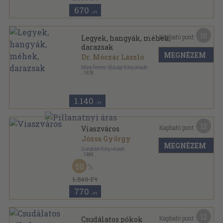
670
,-Ft
10
Kapható pont:
Legyek, hangyák, méhek,
darazsak
MEGNÉZEM
Dr. Móczár László
Móra Ferenc Ifjúsági Könyvkiadó
,
1978
Varrott keménykötés
,
63
oldal
Búvár zsebkönyvek sorozat
1.140
,-Ft
12
Kapható pont:
Viaszváros
Józsa György
MEGNÉZEM
Gondolat Könyvkiadó
,
1984
Ragasztott papírkötés
,
127
oldal
50
Gondolat Zsebkönyvek sorozat
1.540 Ft
770
,-Ft
12
Kapható pont:
Csudálatos pókok