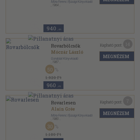
Móra Ferenc Ifjúsági Könyvkiadó
,
1964
Fűzött kemény papírkötés
,
36
oldal
Bölcs Bagoly sorozat
940
,-Ft
14
Kapható pont:
Rovarbölcsők
Móczár László
MEGNÉZEM
Gondolat Könyvkiadó
,
1987
Vászon
,
186
oldal
50
1.920 Ft
960
,-Ft
7
Kapható pont:
Rovarlesen
Alain Grée
MEGNÉZEM
Móra Ferenc Ifjúsági Könyvkiadó
,
1980
Varrott keménykötés
,
22
oldal
30
1.180 Ft