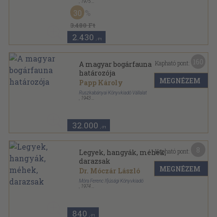
,
1975
Vászon
,
582
oldal
30
Urania sorozat
3.480 Ft
2.430
,-Ft
160
Kapható pont:
A magyar bogárfauna
határozója
MEGNÉZEM
Papp Károly
Ruszkabányai Könyvkiadó Vállalat
,
1943
Varrott papírkötés
,
477
oldal
32.000
,-Ft
8
Kapható pont:
Legyek, hangyák, méhek,
darazsak
MEGNÉZEM
Dr. Móczár László
Móra Ferenc Ifjúsági Könyvkiadó
,
1974
Varrott keménykötés
,
63
oldal
Búvár zsebkönyvek sorozat
840
,-Ft