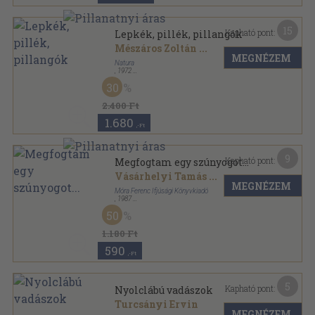
15
Kapható pont:
Lepkék, pillék, pillangók
Mészáros Zoltán
...
MEGNÉZEM
Natura
,
1972
Vászon
,
119
oldal
30
Natura sorozat
2.400 Ft
1.680
,-Ft
9
Kapható pont:
Megfogtam egy szúnyogot...
Vásárhelyi Tamás
...
MEGNÉZEM
Móra Ferenc Ifjúsági Könyvkiadó
,
1987
Varrott keménykötés
,
47
oldal
50
1.180 Ft
590
,-Ft
5
Kapható pont:
Nyolclábú vadászok
Turcsányi Ervin
MEGNÉZEM