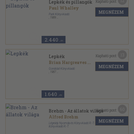
12
Kapható pont:
Lepkék és pillangók
Paul Whalley
MEGNÉZEM
Park Könyvkiadó
,
1989
Varrott keménykötés
,
63
oldal
SzemTanú sorozat
2.440
,-Ft
13
Kapható pont:
Lepkék
Brian Hargreaves
...
MEGNÉZEM
Gondolat Könyvkiadó
,
1987
Fűzött papírkötés
,
255
oldal
Fürkész könyvek sorozat
1.640
,-Ft
60
Kapható pont:
Brehm - Az állatok világa
Alfred Brehm
MEGNÉZEM
Légrády Nyomda és Könyvkiadó R.-T.-Genius
Könyvkiadó R.-T.
Könyvkötői kötés
,
944
oldal
Brehm - Az állatok világa sorozat