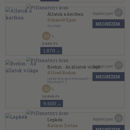
17
Kapható pont:
Állatok a kertben
Schmidt Egon
MEGNÉZEM
Anno Kiadó
Ragasztott papírkötés
,
224
oldal
30
2.680 Ft
1.870
,-Ft
77
Kapható pont:
Brehm - Az állatok világa
Alfred Brehm
MEGNÉZEM
Légrády Nyomda és Könyvkiadó R.-T.-Genius
Könyvkiadó R.-T.
Könyvkötői vászonkötés
,
944
oldal
20
Brehm - Az állatok világa sorozat
12.000 Ft
9.600
,-Ft
14
Kapható pont:
Lepkék
Kalmár Zoltán
MEGNÉZEM