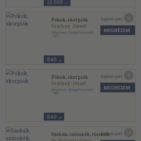
12.000
,-Ft
8
Kapható pont:
Pókok, skorpiók
Szalkay József
MEGNÉZEM
Móra Ferenc Ifjúsági Könyvkiadó
,
1977
Varrott keménykötés
,
62
oldal
Búvár zsebkönyvek sorozat
840
,-Ft
8
Kapható pont:
Pókok, skorpiók
Szalkay József
MEGNÉZEM
Móra Ferenc Ifjúsági Könyvkiadó
,
1982
Varrott keménykötés
,
62
oldal
Búvár zsebkönyvek sorozat
840
,-Ft
23
Kapható pont:
Sáskák, szöcskék, tücskök
Dr. Bakonyi Gábor