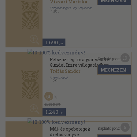
5
Kapható pont:
Máj- és epebetegek
diétáskönyve
MEGNÉZEM
S. Deli Magda
Medicina Könyvkiadó
,
1986
Ragasztott papírkötés
,
172
oldal
960
,-Ft
9
Kapható pont:
Házi disznóságok
Zsiga Pál
MEGNÉZEM
Pallas Lap- és Könyvkiadó
,
1987
Tűzött kötés
,
63
oldal
Szövetkezet füzetek sorozat
1.840
,-Ft