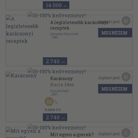
14.000
,-Ft
41
Kapható pont:
A legízletesebb karácsonyi
receptek
MEGNÉZEM
Alexandra Könyvkiadó
,
1990
Varrott keménykötés
,
123
oldal
2.740
,-Ft
41
Kapható pont:
Karácsony
Karin Iden
MEGNÉZEM
Kossuth Kiadó
,
2001
Fűzött keménykötés
,
206
oldal
50
5.480 Ft
2.740
,-Ft
5
Kapható pont:
Mit egyen a gyerek?