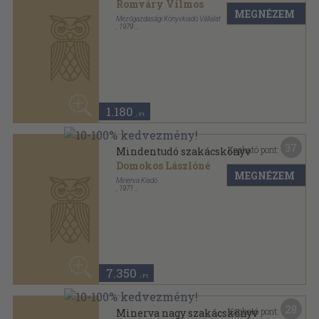
28
Kapható pont:
Minerva nagy szakácskönyv
Pelle Józsefné
MEGNÉZEM
Minerva Kiadó
,
1990
Ragasztott papírkötés
,
511
oldal
5.560
,-Ft
22
Kapható pont:
Házikerti kézikönyv
Dobray Endréné
...
MEGNÉZEM
Mezőgazdasági Könyvkiadó Vállalat
,
1988
Fűzött kemény papírkötés
,
455
oldal
2.480
,-Ft