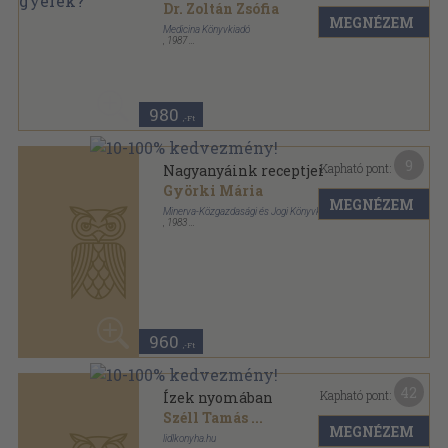
Dr. Zoltán Zsófia
MEGNÉZEM
Medicina Könyvkiadó
,
1987
Fűzött kemény papírkötés
,
254
oldal
980
,-Ft
9
Kapható pont:
Nagyanyáink receptjei
Györki Mária
MEGNÉZEM
Minerva-Közgazdasági és Jogi Könyvkiadó
,
1983
Ragasztott papírkötés
,
151
oldal
960
,-Ft
42
Kapható pont:
Ízek nyomában
Széll Tamás
...
MEGNÉZEM
lidlkonyha.hu
Fűzött kemény papírkötés
,
281
oldal
50