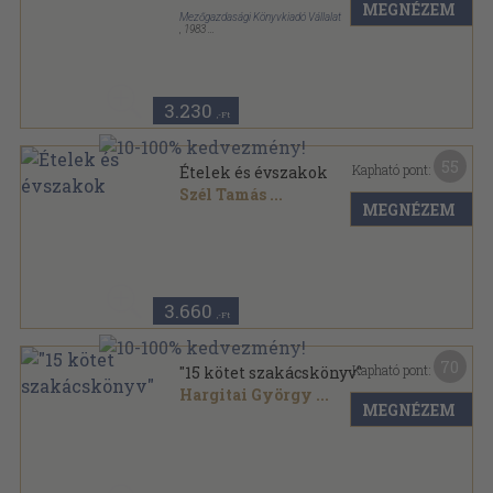
MEGNÉZEM
Mezőgazdasági Könyvkiadó Vállalat
,
1983
Fűzött kemény papírkötés
,
213
oldal
3.230
,-Ft
55
Kapható pont:
Ételek és évszakok
Szél Tamás
...
MEGNÉZEM
Fűzött kemény papírkötés
,
269
oldal
Alapszakácskönyv mindenkinek 2. sorozat
3.660
,-Ft
70
Kapható pont:
"15 kötet szakácskönyv"
Hargitai György
...
MEGNÉZEM
Vegyes
,
1849
oldal