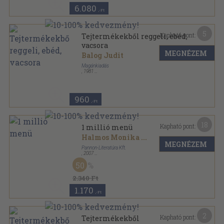
6.080
,-Ft
5
Kapható pont:
Tejtermékekből reggeli, ebéd,
vacsora
MEGNÉZEM
Balog Judit
Magánkiadás
,
1981
Tűzött kötés
,
30
oldal
960
,-Ft
18
Kapható pont:
1 millió menü
Halmos Monika
...
MEGNÉZEM
Pannon-Literatúra Kft.
,
2007
Spirál
,
400
oldal
50
Szalay könyvek sorozat
2.340 Ft
1.170
,-Ft
2
Kapható pont:
Tejtermékekből