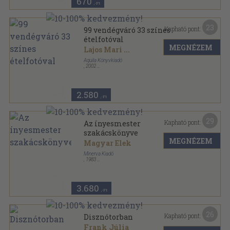
670
,-Ft
23
Kapható pont:
99 vendégváró 33 színes
ételfotóval
MEGNÉZEM
Lajos Mari
...
Aquila Könyvkiadó
,
2002
Varrott keménykötés
,
72
oldal
99-33 sorozat
2.580
,-Ft
29
Kapható pont:
Az ínyesmester
szakácskönyve
MEGNÉZEM
Magyar Elek
Minerva Kiadó
,
1983
Fűzött kemény papírkötés
,
615
oldal
3.680
,-Ft
26
Kapható pont:
Disznótorban
Frank Júlia