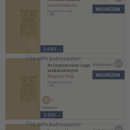
22
Kapható pont:
Segít a séf
Széll Tamás
MEGNÉZEM
Lidl
Fűzött kemény papírkötés
,
271
oldal
50
2.880 Ft
1.440
,-Ft
60
Kapható pont:
Ételkészítési ismeretek II.
(dedikált példány)
MEGNÉZEM
Pető Gyula
,
1985
Tűzött kötés
,
232
oldal
12.000