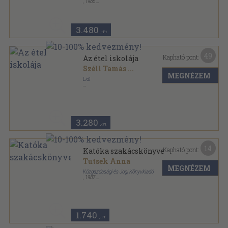
,
1985
Fűzött kemény papírkötés
,
468
oldal
3.480
,-Ft
49
Kapható pont:
Az étel iskolája
Széll Tamás
...
MEGNÉZEM
Lidl
Fűzött kemény papírkötés
,
269
oldal
3.280
,-Ft
14
Kapható pont:
Katóka szakácskönyve
Tutsek Anna
MEGNÉZEM
Közgazdasági és Jogi Könyvkiadó
,
1987
Fűzött kemény papírkötés
,
191
oldal
Régi Idők Szakácskönyve sorozat
1.740
,-Ft