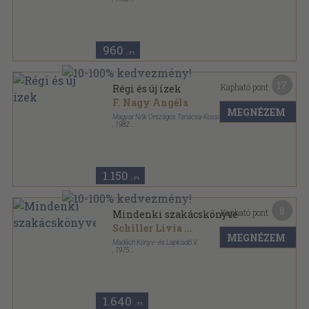
Ragasztott papírkötés
,
87
oldal
Mini Magyar Konyha sorozat
960
,-Ft
17
Kapható pont:
Régi és új ízek
F. Nagy Angéla
MEGNÉZEM
Magyar Nők Országos Tanácsa-Kossuth Könyvkiadó
,
1982
Ragasztott papírkötés
,
239
oldal
1.150
,-Ft
8
Kapható pont:
Mindenki szakácskönyve
Schiller Lívia
...
MEGNÉZEM
Madách Könyv- és Lapkiadó V.
,
1975
Fűzött kemény papírkötés
,
340
oldal
1.640
,-Ft