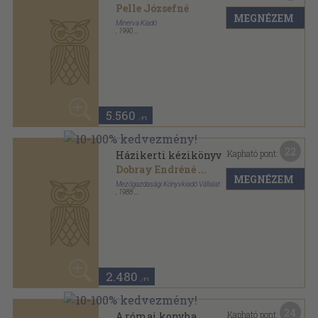
24
Kapható pont:
A római konyha
Lénard Sándor
MEGNÉZEM
Magvető Könyvkiadó
,
1986
Fűzött kemény papírkötés
,
233
oldal
2.640
,-Ft
23
Kapható pont:
Az ínyesmester nagy
szakácskönyve
MEGNÉZEM
Magyar Elek
Gondolat Könyvkiadó
,
1991
Fűzött kemény papírkötés
,
552
oldal
30
3.580 Ft
2.500
,-Ft