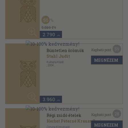
5.580 Ft
2.790
,-Ft
59
Kapható pont:
Büntetlen örömök
Stahl Judit
MEGNÉZEM
Kulinária Kiadó
,
2004
Fűzött kemény papírkötés
,
207
oldal
3.960
,-Ft
28
Kapható pont:
Régi zsidó ételek
Herbst Péterné Krausz Zorica
MEGNÉZEM
Corvina Könyvkiadó
,
1988
Fűzött kemény papírkötés
,
79
oldal
1.840
,-Ft
77