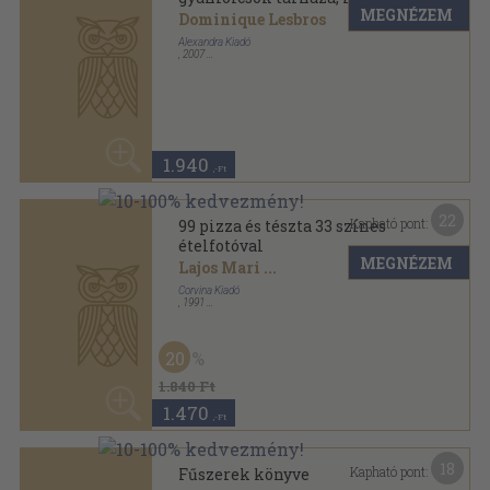
18
Kapható pont:
Fűszerek könyve
Romváry Vilmos
MEGNÉZEM
Mezőgazdasági Könyvkiadó Vállalat
,
1979
Vászon
,
324
oldal
1.180
,-Ft
37
Kapható pont:
Mindentudó szakácskönyv
Domokos Lászlóné
MEGNÉZEM
Minerva Kiadó
,
1971
Fűzött kemény papírkötés
,
589
oldal
7.350
,-Ft