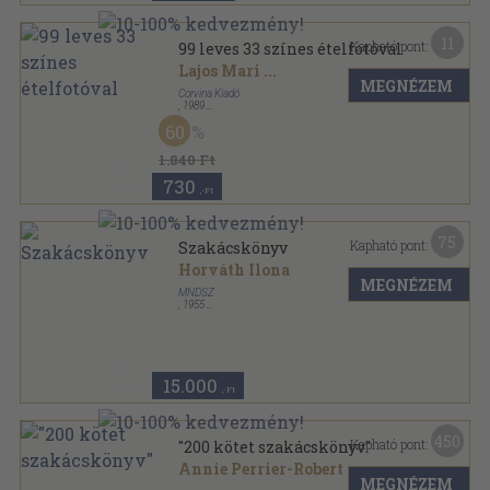
11
Kapható pont:
99 leves 33 színes ételfotóval
Lajos Mari
...
MEGNÉZEM
Corvina Kiadó
,
1989
Varrott keménykötés
,
64
oldal
60
99-33 sorozat
1.840 Ft
730
,-Ft
75
Kapható pont:
Szakácskönyv
Horváth Ilona
MEGNÉZEM
MNDSZ
,
1955
Félvászon
,
128
oldal
15.000
,-Ft
450
Kapható pont:
"200 kötet szakácskönyv"
Annie Perrier-Robert
...
MEGNÉZEM