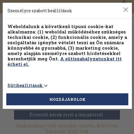
0
Toggle
Főmenü
Könyveink
navigation
Személyre szabott beállítások
Weboldalunk a következő típusú cookie-kat
alkalmazza: (1) weboldal működéséhez szükséges
technikai cookie, (2) funkcionális cookie, amely a
szolgáltatás igénybe vételét teszi az Ön számára
könnyebbé és gyorsabbá, (3) marketing cookie,
Válogasson több mint 1.000.000 kiadványunk közül
10-
amely alapján személyre szabott hirdetésekkel
100% kedvezménnyel!
kereshetjük meg Önt.
A sütiszabályzatunkat itt
érheti el.
Sütibeállítások
HOZZÁJÁRULOK
Antikvár könyvek
>
Szakácskönyvek
Értesítőt kérek erről a témakörről
Szakácskönyvek témakör művei, könyvek,
használt könyvek