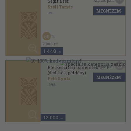
,-Ft
Mutass többet
ANTIKVÁRIUM.HU
SZOLGÁLTATÁSAINK
ELÉRHETŐSÉGEINK