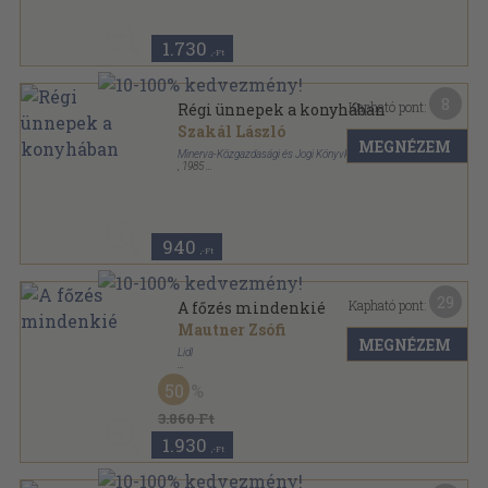
1.730
,-Ft
8
Kapható pont:
Régi ünnepek a konyhában
Szakál László
MEGNÉZEM
Minerva-Közgazdasági és Jogi Könyvkiadó
,
1985
Ragasztott papírkötés
,
153
oldal
Minerva Kis Szakácskönyvek sorozat
940
,-Ft
29
Kapható pont:
A főzés mindenkié
Mautner Zsófi
MEGNÉZEM
Lidl
Fűzött kemény papírkötés
,
271
oldal
50
3.860 Ft
1.930
,-Ft