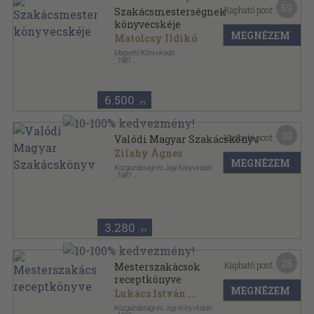
59
Kapható pont:
Szakácsmesterségnek
könyvecskéje
MEGNÉZEM
Matolcsy Ildikó
Magvető Könyvkiadó
,
1981
Fűzött kemény papírkötés
,
490
oldal
Magyar Hírmondó sorozat
6.500
,-Ft
30
Kapható pont:
Valódi Magyar Szakácskönyv
Zilahy Ágnes
MEGNÉZEM
Közgazdasági és Jogi Könyvkiadó
,
1987
Fűzött kemény papírkötés
,
419
oldal
3.280
,-Ft
28
Kapható pont:
Mesterszakácsok
receptkönyve
MEGNÉZEM
Lukács István
...
Közgazdasági és Jogi Könyvkiadó