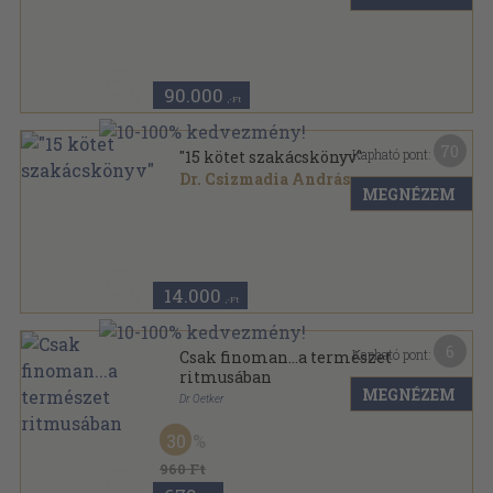
Vegyes
,
18280
oldal
90.000
,-Ft
70
Kapható pont:
"15 kötet szakácskönyv"
Dr. Csizmadia András
...
MEGNÉZEM
Vegyes
,
2495
oldal
14.000
,-Ft
6
Kapható pont:
Csak finoman...a természet
ritmusában
MEGNÉZEM
Dr. Oetker
Tűzött kötés
,
8
oldal
30
A legjobb recept sorozat
960 Ft