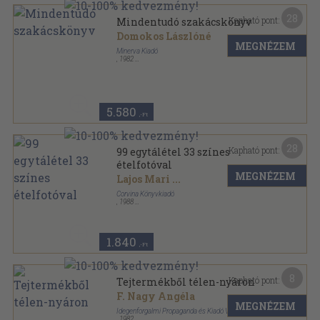
28
Kapható pont:
Mindentudó szakácskönyv
Domokos Lászlóné
MEGNÉZEM
Minerva Kiadó
,
1982
Fűzött kemény papírkötés
,
546
oldal
5.580
,-Ft
28
Kapható pont:
99 egytálétel 33 színes
ételfotóval
MEGNÉZEM
Lajos Mari
...
Corvina Könyvkiadó
,
1988
Varrott keménykötés
,
64
oldal
99-33 sorozat
1.840
,-Ft
8
Kapható pont:
Tejtermékből télen-nyáron
F. Nagy Angéla
MEGNÉZEM
Idegenforgalmi Propaganda és Kiadó Vállalat
,
1982