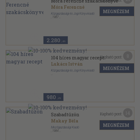
Kapható pont:
Móra Ferencné szakácskönyve
Móra Ferencné
MEGNÉZEM
Közgazdasági és Jogi Könyvkiadó
,
1987
Vászon
,
309
oldal
2.280
,-Ft
8
Kapható pont:
104 híres magyar recept
Lukács István
MEGNÉZEM
Közgazdasági és Jogi Könyvkiadó
Fűzött kemény papírkötés
,
216
oldal
980
,-Ft
14
Kapható pont:
Szabadtűzön
Makay Béla
MEGNÉZEM
Mezőgazdasági Kiadó
,
1984
Fűzött kemény papírkötés
,
117
oldal