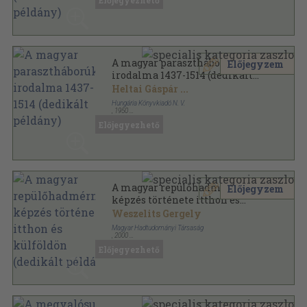
Előjegyezhető
A magyar parasztháborúk
Előjegyzem
irodalma 1437-1514 (dedikált
példány)
Heltai Gáspár
...
Hungária Könyvkiadó N. V.
,
1950
Könyvkötői papírkötés
,
255
oldal
Előjegyezhető
A magyar repülőhadmérnök-
Előjegyzem
képzés története itthon és
külföldön (dedikált példány)
Weszelits Gergely
Magyar Hadtudományi Társaság
,
2000
Ragasztott papírkötés
,
163
oldal
Előjegyezhető