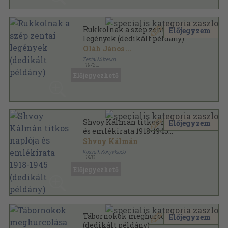
Rukkolnak a szép zentai
Előjegyzem
legények (dedikált példány)
Oláh János
...
Zentai Múzeum
,
1972
Tűzött kötés
,
144
oldal
Előjegyezhető
Zentai füzetek sorozat
Shvoy Kálmán titkos naplója
Előjegyzem
és emlékirata 1918-1945
(dedikált példány)
Shvoy Kálmán
Kossuth Könyvkiadó
,
1983
Fűzött kemény papírkötés
,
362
oldal
Előjegyezhető
Magyar Történelmi Társulat sorozat
Tábornokok meghurcolása
Előjegyzem
(dedikált példány)