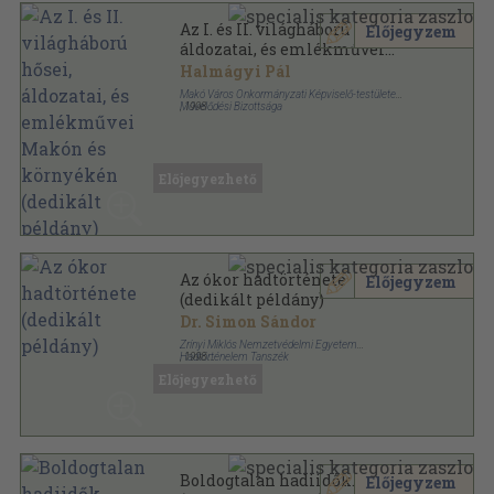
Az I. és II. világháború hősei,
Előjegyzem
áldozatai, és emlékművei
Makón és környékén (dedikált
Halmágyi Pál
példány)
Makó Város Önkormányzati Képviselő-testülete
Művelődési Bizottsága
,
1998
Ragasztott papírkötés
,
104
oldal
A Makói Múzeum Füzetei sorozat
Előjegyezhető
Az ókor hadtörténete
Előjegyzem
(dedikált példány)
Dr. Simon Sándor
Zrínyi Miklós Nemzetvédelmi Egyetem
Hadtörténelem Tanszék
,
1998
Ragasztott papírkötés
,
318
oldal
Előjegyezhető
Boldogtalan hadiidők...
Előjegyzem