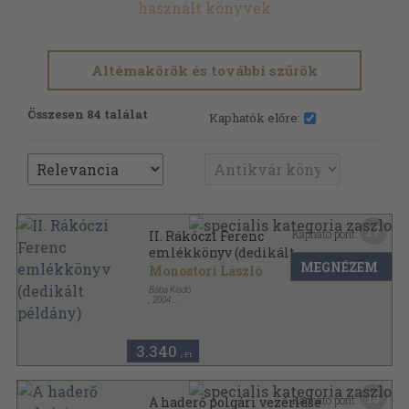
használt könyvek
Altémakörök és további szűrök
Összesen 84 találat
Kaphatók előre:
27
Kapható pont:
II. Rákóczi Ferenc
emlékkönyv (dedikált
MEGNÉZEM
példány)
Monostori László
Bába Kiadó
,
2004
Ragasztott papírkötés
,
128
oldal
3.340
,-Ft
15
Kapható pont:
A haderő polgári vezérlése