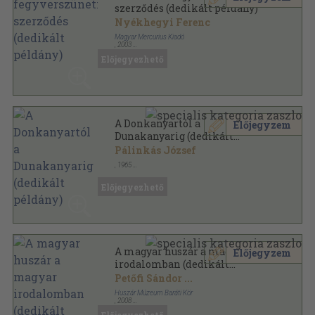
szerződés (dedikált példány)
Nyékhegyi Ferenc
Magyar Mercurius Kiadó
,
2003
Fűzött kemény papírkötés
,
95
oldal
Előjegyezhető
A Donkanyartól a
Előjegyzem
Dunakanyarig (dedikált
példány)
Pálinkás József
,
1965
Fűzött keménykötés
,
199
oldal
A Magyar Tudományos Akadémia Munkásdal
Előjegyezhető
Munkaközössége kiadványai sorozat
A magyar huszár a magyar
Előjegyzem
irodalomban (dedikált
példány)
Petőfi Sándor
...
Huszár Múzeum Baráti Kör
,
2008
Ragasztott papírkötés
,
269
oldal