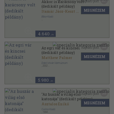
37
Kapható pont:
Akkor is karácsony volt
(dedikált példány)
MEGNÉZEM
Itamár Jáoz-Keszt
...
Bíbor Kiadó
Fűzött kemény papírkötés
,
334
oldal
4.640
,-Ft
30
Kapható pont:
Az egri vár és kincsei
(dedikált példány)
MEGNÉZEM
Matthew Palmer
Dobó István Vármúzeum
,
2002
Fűzött kemény papírkötés
,
96
oldal
5.980
,-Ft
30
Kapható pont:
"Az huszár a világ első
katonája" (dedikált példány)
MEGNÉZEM
Asztalos Enikő
Custos Kiadó
,
1994