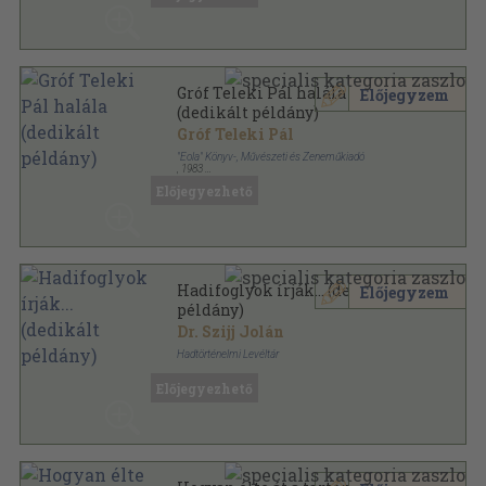
Gróf Teleki Pál halála
Előjegyzem
(dedikált példány)
Gróf Teleki Pál
"Eola" Könyv-, Művészeti és Zeneműkiadó
,
1983
Ragasztott papírkötés
,
276
oldal
Előjegyezhető
Hadifoglyok írják... (dedikált
Előjegyzem
példány)
Dr. Szijj Jolán
Hadtörténelmi Levéltár
Ragasztott papírkötés
,
123
oldal
Előjegyezhető
Hadtörténelmi Levéltári Kiadványok sorozat