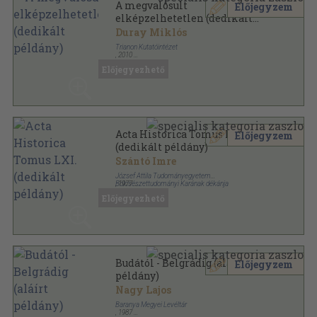
A megvalósult
Előjegyzem
elképzelhetetlen (dedikált
példány)
Duray Miklós
Trianon Kutatóintézet
,
2010
Ragasztott papírkötés
,
187
oldal
Előjegyezhető
Acta Historica Tomus LXI.
Előjegyzem
(dedikált példány)
Szántó Imre
József Attila Tudományegyetem
Bölcsészettudományi Karának dékánja
,
1977
Ragasztott papírkötés
,
161
oldal
Előjegyezhető
Acta Universitatis Szegediensis de Attila József
Nominatae sorozat
Budától - Belgrádig (aláírt
Előjegyzem
példány)
Nagy Lajos
Baranya Megyei Levéltár
,
1987