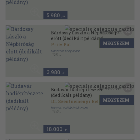
Tűzött kötés
,
70
oldal
5.980
,-Ft
60
Kapható pont:
Bárdossy László a Népbíróság
előtt (dedikált példány)
MEGNÉZEM
Pritz Pál
Maecenas Könyvkiadó
,
1991
Ragasztott papírkötés
,
384
oldal
3.980
,-Ft
90
Kapható pont:
Budavár hadiépítészete
(dedikált példány)
MEGNÉZEM
Dr. Szentneményi Béla
Honvéd Levéltár és Múzeum
,
1950
Varrott papírkötés
,
146
oldal
A Honvéd Levéltár és Múzeum múzeumi
kiadványsoroza sorozat
18.000
,-Ft