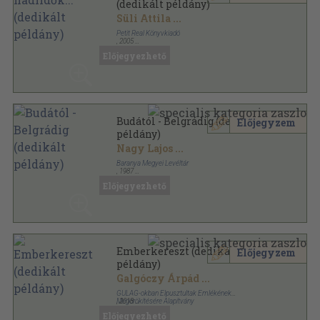
(dedikált példány)
Süli Attila
...
Petit Real Könyvkiadó
,
2005
Fűzött kemény papírkötés
,
352
oldal
Előjegyezhető
Budától - Belgrádig (dedikált
Előjegyzem
példány)
Nagy Lajos
...
Baranya Megyei Levéltár
,
1987
Fűzött keménykötés
,
492
oldal
Előjegyezhető
Emberkereszt (dedikált
Előjegyzem
példány)
Galgóczy Árpád
...
GULAG-okban Elpusztultak Emlékének
Megörökítésére Alapítvány
,
2018
Fűzött kemény papírkötés
,
241
oldal
Előjegyezhető