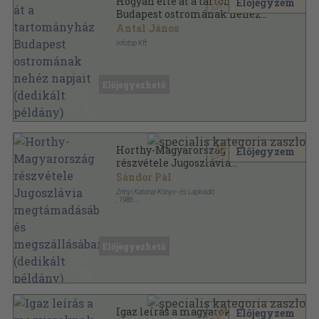
Hogyan élte át a tartományház
Előjegyzem
Budapest ostromának nehéz
napjait (dedikált példány)
Antal János
Infotop Kft.
Tűzött kötés
,
60
oldal
Újkori Történetek sorozat
Előjegyezhető
Horthy-Magyarország
Előjegyzem
részvétele Jugoszlávia
megtámadásában és
Sándor Pál
megszállásában (dedikált
Zrínyi Katonai Könyv- és Lapkiadó
példány)
,
1986
Varrott keménykötés
,
566
oldal
Előjegyezhető
Igaz leírás a magyaroknak a
Előjegyzem