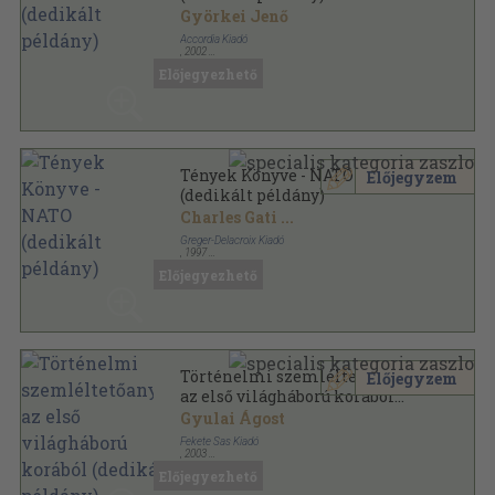
Györkei Jenő
Accordia Kiadó
,
2002
Ragasztott papírkötés
,
220
oldal
Előjegyezhető
Vae victis sorozat
Tények Könyve - NATO
Előjegyzem
(dedikált példány)
Charles Gati
...
Greger-Delacroix Kiadó
,
1997
Ragasztott papírkötés
,
507
oldal
Előjegyezhető
Tények könyve sorozat
Történelmi szemléltetőanyag
Előjegyzem
az első világháború korából
(dedikált példány)
Gyulai Ágost
Fekete Sas Kiadó
,
2003
Fűzött kemény papírkötés
,
101
oldal
Előjegyezhető