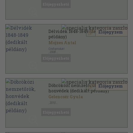
Fűzött keménykötés
,
492
oldal
Előjegyezhető
Délvidék 1848-1849 (dedikált
Előjegyzem
példány)
Mojzes Antal
Grafoprodukt
,
2008
Ragasztott papírkötés
,
165
oldal
Előjegyezhető
Döbröközi nemzetőrök,
Előjegyzem
honvédek (dedikált példány)
Gelencsér Gyula
,
2010
Ragasztott papírkötés
,
329
oldal
Előjegyezhető