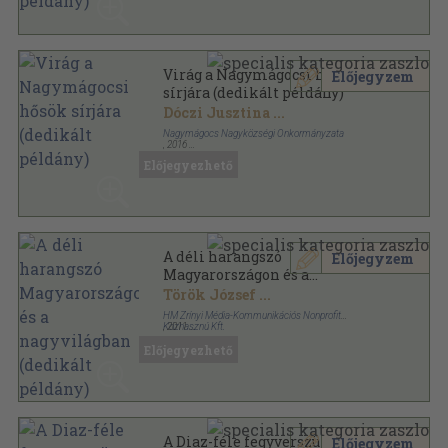
Virág a Nagymágocsi hősök
Előjegyzem
sírjára (dedikált példány)
Dóczi Jusztina
...
Nagymágocs Nagyközségi Önkormányzata
,
2016
Ragasztott papírkötés
,
166
oldal
Előjegyezhető
A déli harangszó
Előjegyzem
Magyarországon és a
nagyvilágban (dedikált
Török József
...
példány)
HM Zrínyi Média-Kommunikációs Nonprofit
Közhasznú Kft.
,
2011
Fűzött kemény papírkötés
,
108
oldal
Előjegyezhető
A Diaz-féle fegyverszüneti
Előjegyzem