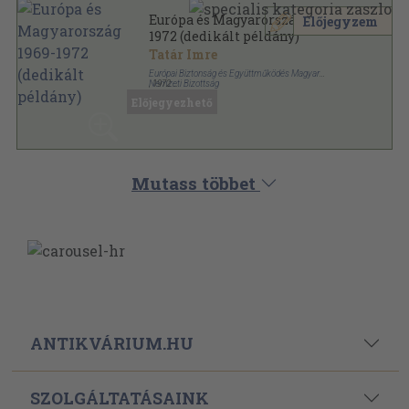
Európa és Magyarország 1969-
Előjegyzem
1972 (dedikált példány)
Tatár Imre
Európai Biztonság és Együttműködés Magyar
Nemzeti Bizottság
,
1972
Ragasztott papírkötés
,
70
oldal
Előjegyezhető
Mutass többet
ANTIKVÁRIUM.HU
SZOLGÁLTATÁSAINK