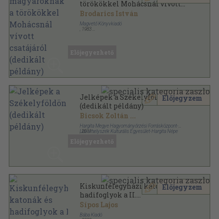
törökökkel Mohácsnál vívott
csatájáról (dedikált példány)
Brodarics István
Magvető Könyvkiadó
,
1983
Ragasztott papírkötés
,
73
oldal
Gondolkodó Magyarok sorozat
Előjegyezhető
Jelképek a Székelyföldön
Előjegyzem
(dedikált példány)
Bicsok Zoltán
...
Hargita Megye Hagyományőrzési Forrásközpont-
Udvarhelyszék Kulturális Egyesület-Hargita Népe
,
2011
Kiadó
Fűzött kemény papírkötés
,
290
oldal
Előjegyezhető
Kiskunfélegyházi katonák és
Előjegyzem
hadifoglyok a II.
világháborúban (aláírt
Sípos Lajos
példány)
Bába Kiadó