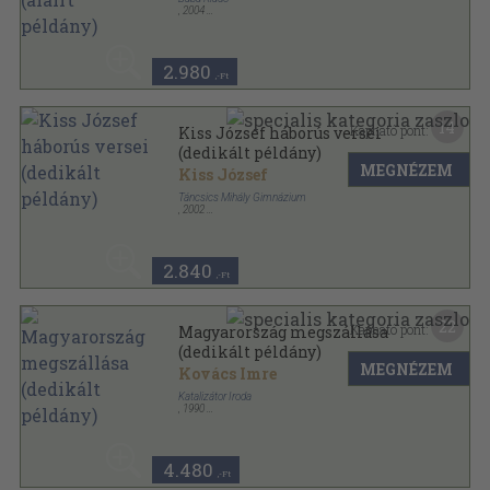
,
2004
Ragasztott papírkötés
,
128
oldal
2.980
,-Ft
14
Kapható pont:
Kiss József háborús versei
(dedikált példány)
MEGNÉZEM
Kiss József
Táncsics Mihály Gimnázium
,
2002
Ragasztott papírkötés
,
69
oldal
Táncsics-sorozat sorozat
2.840
,-Ft
22
Kapható pont:
Magyarország megszállása
(dedikált példány)
MEGNÉZEM
Kovács Imre
Katalizátor Iroda
,
1990
Ragasztott papírkötés
,
360
oldal
4.480
,-Ft