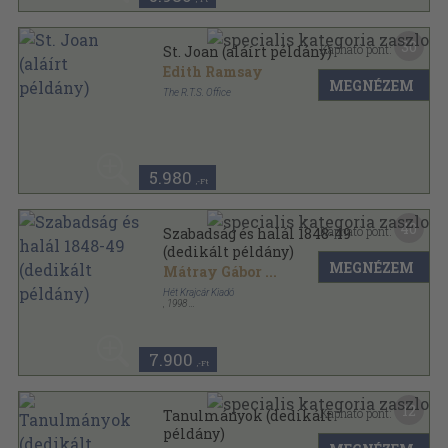
30
Kapható pont:
St. Joan (aláírt példány)
Edith Ramsay
MEGNÉZEM
The R.T.S. Office
Ragasztott kemény kötés
,
82
oldal
5.980
,-Ft
40
Kapható pont:
Szabadság és halál 1848-49
(dedikált példány)
MEGNÉZEM
Mátray Gábor
...
Hét Krajcár Kiadó
,
1998
Ragasztott papírkötés
,
292
oldal
7.900
,-Ft
12
Kapható pont:
Tanulmányok (dedikált
példány)