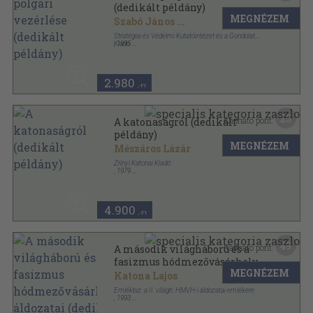
(dedikált példány)
MEGNÉZEM
Szabó János
...
Stratégiai és Védelmi Kutatóintézet és a Gondolat
Kiadó
,
1995
Ragasztott papírkötés
,
188
oldal
2.980
,-Ft
25
Kapható pont:
A katonaságról (dedikált
példány)
MEGNÉZEM
Mészáros Lázár
Zrínyi Katonai Kiadó
,
1979
Fűzött papírkötés
,
88
oldal
4.900
,-Ft
49
Kapható pont:
A második világháború és a
fasizmus hódmezővásárhelyi
MEGNÉZEM
áldozatai (dedikált példány)
Katona Lajos
Emlékbiz. a II. világh. HMVH-i áldozatai emlékére
,
1993
Ragasztott papírkötés
,
281
oldal