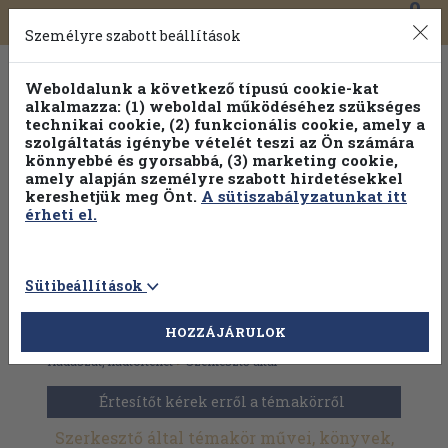
0
Toggle
Főmenü
Könyveink
navigation
Személyre szabott beállítások
Weboldalunk a következő típusú cookie-kat
alkalmazza: (1) weboldal működéséhez szükséges
technikai cookie, (2) funkcionális cookie, amely a
szolgáltatás igénybe vételét teszi az Ön számára
könnyebbé és gyorsabbá, (3) marketing cookie,
amely alapján személyre szabott hirdetésekkel
kereshetjük meg Önt.
A sütiszabályzatunkat itt
érheti el.
Sütibeállítások
HOZZÁJÁRULOK
Antikvár könyvek
>
Dedikált, aláírt kiadványok
>
Történelem
>
Hadászat, hadtörténet
>
Szerkesztő által
Értesítőt kérek erről a témakörről
Szerkesztő által témakör művei, könyvek,