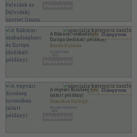
Előjegyezhető
A Rákóczi-szabadságharc és
Előjegyzem
Európa (dedikált példány)
Benda Kálmán
Gondolat Kiadó
,
1970
Félvászon
,
388
oldal
Előjegyezhető
Aurora sorozat
A végvári dicsőség nyomában
Előjegyzem
(aláírt példány)
Domokos György
...
Belvedere Meridionale
,
2004
Ragasztott papírkötés
,
73
oldal
Előjegyezhető