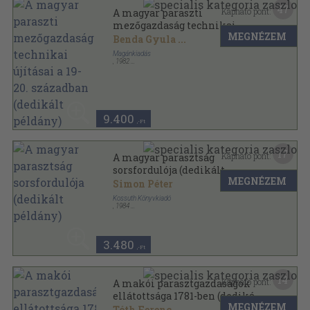
47
Kapható pont:
A magyar paraszti
mezőgazdaság technikai
MEGNÉZEM
újításai a 19-20. században
Benda Gyula
...
(dedikált példány)
Magánkiadás
,
1982
Ragasztott papírkötés
,
150
oldal
9.400
,-Ft
17
Kapható pont:
A magyar parasztság
sorsfordulója (dedikált
MEGNÉZEM
példány)
Simon Péter
Kossuth Könyvkiadó
,
1984
Ragasztott papírkötés
,
212
oldal
Négy Évtized sorozat
3.480
,-Ft
14
Kapható pont:
A makói parasztgazdaságok
ellátottsága 1781-ben (dedikált
MEGNÉZEM
példány)
Tóth Ferenc