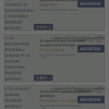
MEGNÉZEM
(dedikált példány)
Láng Péter
Zrínyi Miklós Nemzetvédelmi Egyetem
Tűzött kötés
,
137
oldal
3.640
,-Ft
49
Kapható pont:
Az agrárkultusz kutatása a
magyar és az európai
MEGNÉZEM
folklórban (dedikált példány)
Ujváry Zoltán
Kossuth Lajos Tudományegyetem
,
1969
Félvászon
,
285
oldal
Műveltség és hagyomány sorozat
9.800
,-Ft
34
Kapható pont:
Az elrejtett igazság (dedikált
példány)
MEGNÉZEM
Hartyányi Jaroszlava
Magyarországi Ukrán Kulturális Egyesület
,
2004