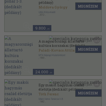
példány)
MEGNÉZEM
Moldova György
Urbis Könyvkiadó
,
2012
Fűzött kemény papírkötés
,
609
oldal
Keserű pohár sorozat
9.800
,-Ft
120
Kapható pont:
A magyarországi állattartó
kultúra korszakai (dedikált
MEGNÉZEM
példány)
Paládi-Kovács Attila
MTA Néprajzi Kutatóintézet
,
1993
Ragasztott papírkötés
,
452
oldal
24.000
,-Ft
18
Kapható pont:
Egy makói hagymás család
életútja (dedikált példány)
MEGNÉZEM
Tóth Ferenc
Makó Város Tanácsa V. B.
,
1982
Ragasztott papírkötés
,
95
oldal