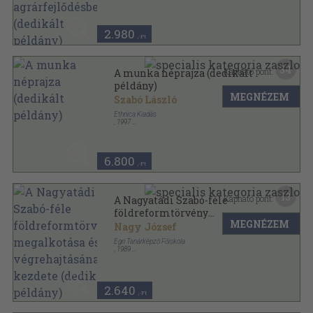
2.980
,-Ft
34
Kapható pont:
A munka néprajza (dedikált
példány)
MEGNÉZEM
Szabó László
Ethnica Kiadás
,
1997
Ragasztott papírkötés
,
534
oldal
6.800
,-Ft
13
Kapható pont:
A Nagyatádi Szabó-féle
földreformtörvény
MEGNÉZEM
megalkotása és
Nagy József
végrehajtásának kezdete
Egri Tanárképző Főiskola
(dedikált példány)
,
1989
Ragasztott papírkötés
,
71
oldal
2.640
,-Ft