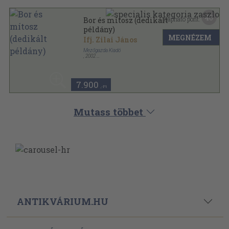
40
Kapható pont:
Bor és mítosz (dedikált
példány)
MEGNÉZEM
Ifj. Zilai János
Mezőgazda Kiadó
,
2002
Fűzött kemény papírkötés
,
271
oldal
7.900
,-Ft
Mutass többet
ANTIKVÁRIUM.HU