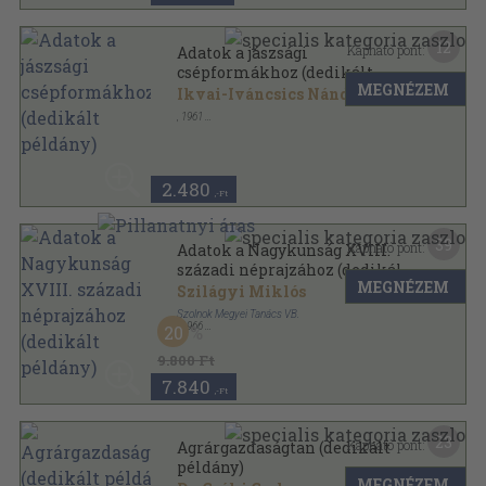
12
Kapható pont:
Adatok a jászsági
csépformákhoz (dedikált
MEGNÉZEM
példány)
Ikvai-Iváncsics Nándor
,
1961
Könyvkötői papírkötés
,
9
oldal
Műveltség és hagyomány sorozat
2.480
,-Ft
39
Kapható pont:
Adatok a Nagykunság XVIII.
századi néprajzához (dedikált
MEGNÉZEM
példány)
Szilágyi Miklós
Szolnok Megyei Tanács VB.
,
1966
20
Tűzött kötés
,
136
oldal
Szolnok Megyei Múzeumi Adattár sorozat
9.800 Ft
7.840
,-Ft
23
Kapható pont:
Agrárgazdaságtan (dedikált
példány)
MEGNÉZEM