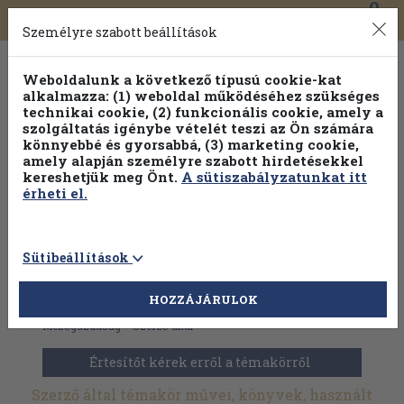
0
Toggle
Főmenü
Könyveink
navigation
Személyre szabott beállítások
Weboldalunk a következő típusú cookie-kat
alkalmazza: (1) weboldal működéséhez szükséges
technikai cookie, (2) funkcionális cookie, amely a
szolgáltatás igénybe vételét teszi az Ön számára
könnyebbé és gyorsabbá, (3) marketing cookie,
amely alapján személyre szabott hirdetésekkel
kereshetjük meg Önt.
A sütiszabályzatunkat itt
érheti el.
Sütibeállítások
HOZZÁJÁRULOK
Antikvár könyvek
>
Dedikált, aláírt kiadványok
>
Mezőgazdaság
>
Szerző által
Értesítőt kérek erről a témakörről
Szerző által témakör művei, könyvek, használt