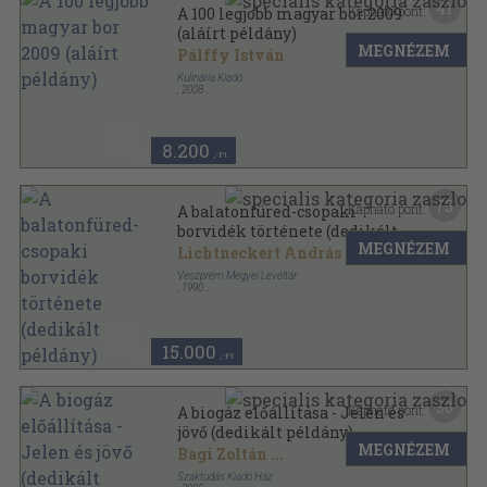
41
Kapható pont:
A 100 legjobb magyar bor 2009
(aláírt példány)
MEGNÉZEM
Pálffy István
Kulinária Kiadó
,
2008
Fűzött kemény papírkötés
,
236
oldal
A 100 legjobb magyar bor sorozat
8.200
,-Ft
75
Kapható pont:
A balatonfüred-csopaki
borvidék története (dedikált
MEGNÉZEM
példány)
Lichtneckert András
...
Veszprém Megyei Levéltár
,
1990
Fűzött kemény papírkötés
,
583
oldal
Veszprém Megyei Levéltár kiadványai sorozat
15.000
,-Ft
30
Kapható pont:
A biogáz előállítása - Jelen és
jövő (dedikált példány)
MEGNÉZEM
Bagi Zoltán
...
Szaktudás Kiadó Ház