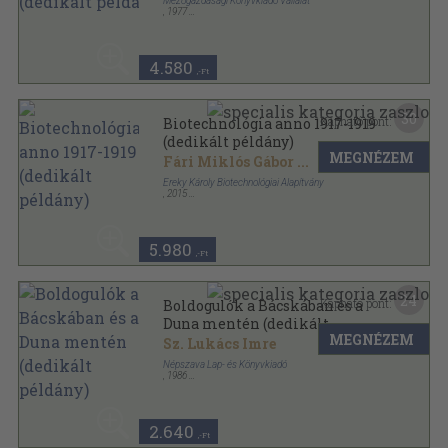
Mezőgazdasági Könyvkiadó Vállalat
,
1977
Fűzött papírkötés
,
267
oldal
4.580
,-Ft
30
Kapható pont:
Biotechnológia anno 1917-1919
(dedikált példány)
MEGNÉZEM
Fári Miklós Gábor
...
Ereky Károly Biotechnológiai Alapítvány
,
2015
Fűzött kemény papírkötés
,
261
oldal
5.980
,-Ft
24
Kapható pont:
Boldogulók a Bácskában és a
Duna mentén (dedikált
MEGNÉZEM
példány)
Sz. Lukács Imre
Népszava Lap- és Könyvkiadó
,
1986
Fűzött kemény papírkötés
,
336
oldal
2.640
,-Ft