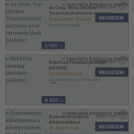
15
Kapható pont:
Az Ócsai Vörös Október
Termelőszövetkezet negyven
MEGNÉZEM
éves története (dedikált
Keresztényi Nándor
példány)
Szolnoki Nyomda Vállalat
Ragasztott papírkötés
,
80
oldal
2.980
,-Ft
22
Kapható pont:
Békétlen rónaság (dedikált
példány)
MEGNÉZEM
Brindza Károly
Stara Moravica-Moravica Helyi Közössége
,
1986
Fűzött keménykötés
,
244
oldal
4.480
,-Ft
23
Kapható pont:
Biomatematika és
alkalmazása a
MEGNÉZEM
növénytermesztésben
Dr. Bán István
(dedikált példány)