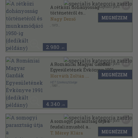
15
Kapható pont:
A rétközi dohányosság
történetéről és
MEGNÉZEM
munkamódjáról, 1950-ig
Nagy Dezső
(dedikált példány)
,
1973
Tűzött kötés
,
43
oldal
Agrártörténeti Szemle sorozat
2.980
,-Ft
22
Kapható pont:
A Romániai Magyar Gazdák
Egyesületének Évkönyve 1991
MEGNÉZEM
(dedikált példány)
Horváth Zoltán
...
HÉT Szerkesztősége
,
1991
Varrott papírkötés
,
223
oldal
Romániai Magyar Gazdák Egyesületének Évkönyve
sorozat
4.340
,-Ft
27
Kapható pont:
A somogyi parasztság útja a
feudalizmusból a
MEGNÉZEM
kapitalizmusba (dedikált
T. Mérey Klára
példány)