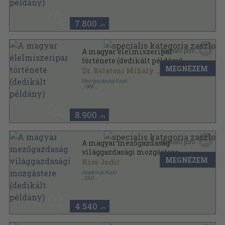
Ragasztott papírkötés
,
210
oldal
7.800
,-Ft
45
Kapható pont:
A magyar élelmiszeripar
története (dedikált példány)
MEGNÉZEM
Dr. Balatoni Mihály
...
Mezőgazdasági Kiadó
,
1986
Vászon
,
629
oldal
8.900
,-Ft
23
Kapható pont:
A magyar mezőgazdaság
világgazdasági mozgástere
MEGNÉZEM
(dedikált példány)
Kiss Judit
Akadémiai Kiadó
,
2002
Fűzött kemény papírkötés
,
406
oldal
4.540
,-Ft