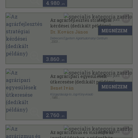
4.980
,-Ft
19
Kapható pont:
Az agrárfejlesztés stratégiai
kérdései (dedikált példány)
MEGNÉZEM
Dr. Kovács János
Debreceni Egyetem Agrártudományi Centrum
,
2003
Ragasztott papírkötés
,
102
oldal
3.860
,-Ft
14
Kapható pont:
Az agráripari egyesülések
útkeresése (dedikált példány)
MEGNÉZEM
Benet Iván
Közgazdasági és Jogi Könyvkiadó
,
1985
Vászon
,
197
oldal
Iparosodó mezőgazdaság sorozat
2.760
,-Ft
18
Kapható pont:
Az agrárizmus és viszonya az
iparfejlődéshez, a véderőhöz