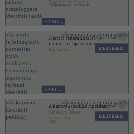
Magyar Tudományos Akadémia
Közgazdaságtudományi Intézete
,
1975
Ragasztott papírkötés
,
106
oldal
Magyar Tudományos Akadémia
Közgazdaságtudományi Intézetének közleményei
sorozat
3.240
,-Ft
15
Kapható pont:
A javító fajtafenntartó
nemesítés újabb módszere a
MEGNÉZEM
Szegedi törpe seprűcirok
Bacsa Pál
fajtánál (dedikált példány)
Ragasztott papírkötés
,
5
oldal
Növénytermelés sorozat
2.980
,-Ft
17
Kapható pont:
A karaván (dedikált példány)
Gubányi János
MEGNÉZEM
Hungarovox Kiadó Bt.
,
2003
Ragasztott papírkötés
,
234
oldal