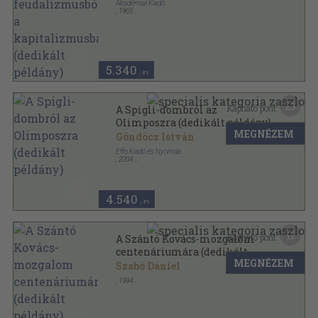
Akadémiai Kiadó
,
1965
Fűzött keménykötés
,
276
oldal
5.340
,-Ft
23
Kapható pont:
A Spigli-dombról az
Olimposzra (dedikált példány)
MEGNÉZEM
Göndöcz István
Effo Kiadó és Nyomda
,
2004
Ragasztott papírkötés
,
172
oldal
4.540
,-Ft
11
Kapható pont:
A Szántó Kovács-mozgalom
centenáriumára (dedikált
MEGNÉZEM
példány)
Szabó Dániel
,
1994
Tűzött kötés
,
56
oldal