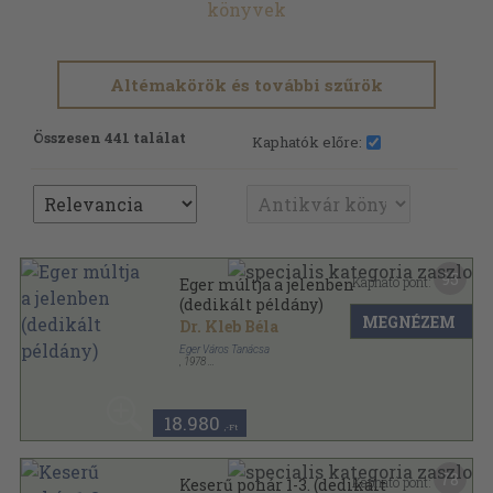
könyvek
Altémakörök és további szűrök
Összesen 441 találat
Kaphatók előre:
95
Kapható pont:
Eger múltja a jelenben
(dedikált példány)
MEGNÉZEM
Dr. Kleb Béla
Eger Város Tanácsa
,
1978
Fűzött keménykötés
,
399
oldal
18.980
,-Ft
78
Kapható pont:
Keserű pohár 1-3. (dedikált