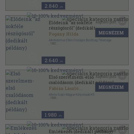
2.840
,-Ft
13
Kapható pont:
Elődeink "az sokféle
részögösről" (dedikált
MEGNÉZEM
példány)
Pogány Hilda
Alkoholizmus Elleni Országos Bizottság Titkársága
,
1982
Tűzött kötés
,
128
oldal
2.640
,-Ft
10
Kapható pont:
Első szerelmem-első
csalódásom (dedikált példány)
MEGNÉZEM
Fábián László
...
Alterra Svájci-Magyar Könyvkiadó Kft.
,
1999
Ragasztott papírkötés
,
267
oldal
1.980
,-Ft
14
Kapható pont:
Emlékezés (dedikált példány)