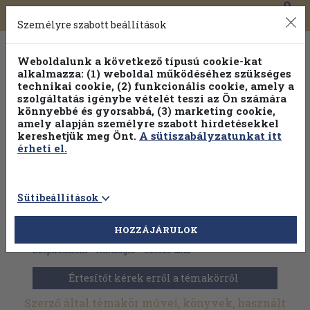
0
Toggle
Főmenü
Könyveink
navigation
Személyre szabott beállítások
Weboldalunk a következő típusú cookie-kat
alkalmazza: (1) weboldal működéséhez szükséges
technikai cookie, (2) funkcionális cookie, amely a
szolgáltatás igénybe vételét teszi az Ön számára
könnyebbé és gyorsabbá, (3) marketing cookie,
Válogasson több mint 1.000.000 kiadványunk közül
10-
amely alapján személyre szabott hirdetésekkel
100% kedvezménnyel!
kereshetjük meg Önt.
A sütiszabályzatunkat itt
érheti el.
Sütibeállítások
HOZZÁJÁRULOK
Antikvár könyvek
>
Dedikált, aláírt kiadványok
>
Szépirodalom
>
Antológia
>
Szerző által
Értesítőt kérek erről a témakörről
Szerző által témakör művei, könyvek, használt