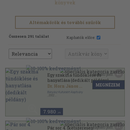
könyvek
Altémakörök és további szűrök
Összesen 291 találat
Kaphatók előre:
40
Kapható pont:
Egy szakma tündöklése és
hanyatlása (dedikált példány)
MEGNÉZEM
Dr. Horn János
...
Bányász Kultúráért Alapítvány
,
2002
Ragasztott papírkötés
,
257
oldal
7.980
,-Ft
17
Kapható pont:
Pár sor 4. (kétszeresen