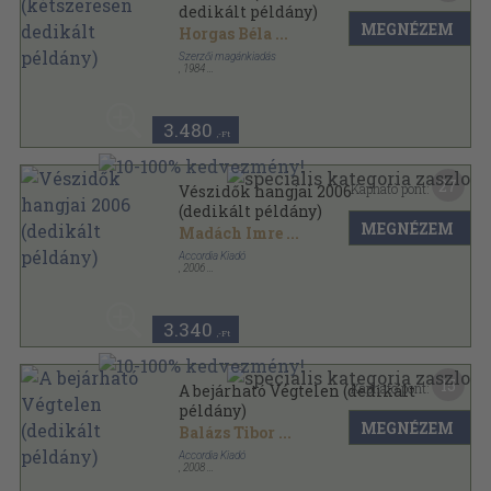
dedikált példány)
MEGNÉZEM
Horgas Béla
...
Szerzői magánkiadás
,
1984
Ragasztott papírkötés
,
93
oldal
Pár Sor sorozat
3.480
,-Ft
27
Kapható pont:
Vészidők hangjai 2006
(dedikált példány)
MEGNÉZEM
Madách Imre
...
Accordia Kiadó
,
2006
Ragasztott papírkötés
,
164
oldal
Accordia antológia sorozat
3.340
,-Ft
15
Kapható pont:
A bejárható Végtelen (dedikált
példány)
MEGNÉZEM
Balázs Tibor
...
Accordia Kiadó
,
2008
Ragasztott papírkötés
,
130
oldal