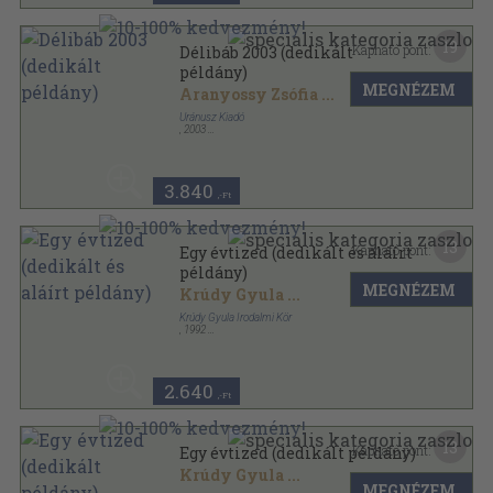
19
Kapható pont:
Délibáb 2003 (dedikált
példány)
MEGNÉZEM
Aranyossy Zsófia
...
Uránusz Kiadó
,
2003
Ragasztott papírkötés
,
259
oldal
3.840
,-Ft
13
Kapható pont:
Egy évtized (dedikált és aláírt
példány)
MEGNÉZEM
Krúdy Gyula
...
Krúdy Gyula Irodalmi Kör
,
1992
Ragasztott papírkötés
,
167
oldal
2.640
,-Ft
13
Kapható pont:
Egy évtized (dedikált példány)
Krúdy Gyula
...
MEGNÉZEM