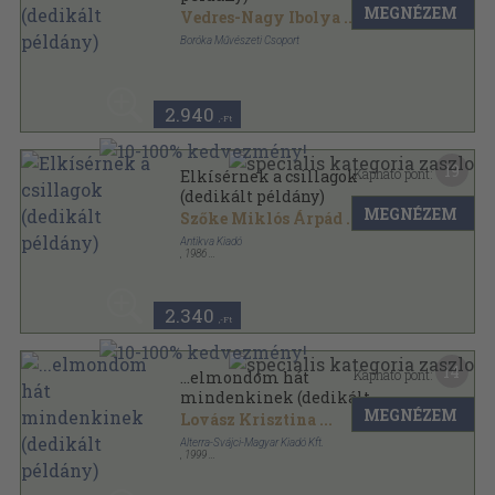
MEGNÉZEM
Vedres-Nagy Ibolya
...
Boróka Művészeti Csoport
Ragasztott papírkötés
,
104
oldal
2.940
,-Ft
19
Kapható pont:
Elkísérnek a csillagok
(dedikált példány)
MEGNÉZEM
Szőke Miklós Árpád
...
Antikva Kiadó
,
1986
Ragasztott papírkötés
,
245
oldal
2.340
,-Ft
14
Kapható pont:
...elmondom hát
mindenkinek (dedikált
MEGNÉZEM
példány)
Lovász Krisztina
...
Alterra-Svájci-Magyar Kiadó Kft.
,
1999
Ragasztott papírkötés
,
146
oldal