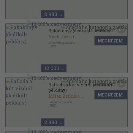
2.980
,-Ft
60
Kapható pont:
Bakakönyv (dedikált példány)
Végh József
MEGNÉZEM
Szerzői magánkiadás
,
2018
Ragasztott papírkötés
,
284
oldal
12.000
,-Ft
15
Kapható pont:
Ballada a kút vizéről (dedikált
példány)
MEGNÉZEM
Milan Zelinka
...
Európa Könyvkiadó
,
1983
Ragasztott papírkötés
,
275
oldal
Modern könyvtár sorozat
2.980
,-Ft