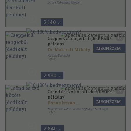
Boróka Művelődési Csoport
Ragasztott papírkötés
,
88
oldal
2.140
,-Ft
15
Kapható pont:
Cseppek a tengerből (dedikált
példány)
MEGNÉZEM
Dr. Makhult Mihály
...
Karolina Egyesület
,
2005
Ragasztott papírkötés
,
157
oldal
Megélt történelem sorozat
2.980
,-Ft
14
Kapható pont:
Csönd és szó között (dedikált
példány)
MEGNÉZEM
Bónus István
...
Békéscsabai Városi Tanács Végrehajtó Bizottsága
,
1972
Ragasztott papírkötés
,
297
oldal
2.840
,-Ft