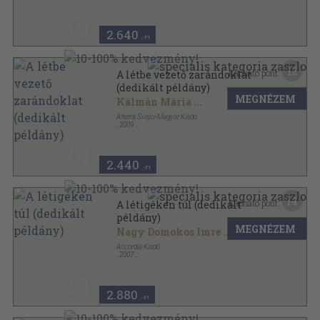
Ragasztott papírkötés
,
125
oldal
2.640
,-Ft
12
Kapható pont:
A létbe vezető zarándoklat
(dedikált példány)
MEGNÉZEM
Kálmán Mária
...
Alterra Svájci-Magyar Kiadó
,
2009
Ragasztott papírkötés
,
119
oldal
2.440
,-Ft
14
Kapható pont:
A létigéken túl (dedikált
példány)
MEGNÉZEM
Nagy Domokos Imre
...
Accordia Kiadó
,
2007
Ragasztott papírkötés
,
255
oldal
Accordia antológia sorozat
2.880
,-Ft