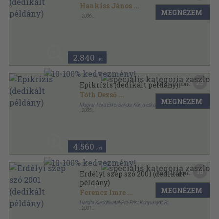
Hankiss János
...
MEGNÉZEM
,
2006
Ragasztott papírkötés
,
196
oldal
2.840
,-Ft
23
Kapható pont:
Epikrízis (dedikált példány)
Tóth Dezső
...
MEGNÉZEM
Magyar Téka Erkel Sándor Könyvesház
,
2005
Ragasztott papírkötés
,
258
oldal
4.560
,-Ft
18
Kapható pont:
Erdélyi szép szó 2001 (dedikált
példány)
MEGNÉZEM
Ferencz Imre
...
Hargita Kiadóhivatal-Pro-Print Könyvkiadó Rt.
,
2001
Fűzött kemény papírkötés
,
286
oldal
Erdélyi Szép szó sorozat