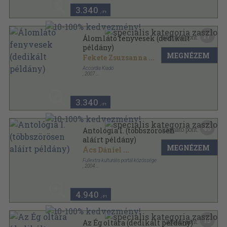
3.340
,-Ft
17
Kapható pont:
Álomlátó fenyvesek (dedikált
példány)
MEGNÉZEM
Fekete Zsuzsanna
...
Accordia Kiadó
,
2007
Ragasztott papírkötés
,
183
oldal
Accordia antológia sorozat
3.340
,-Ft
40
Kapható pont:
Antológia I. (többszörösen
aláírt példány)
MEGNÉZEM
Ács Dániel
...
Fullextra kulturális portál közössége
,
2004
Ragasztott papírkötés
,
140
oldal
4.940
,-Ft
15
Kapható pont:
Az Ég oltára (dedikált példány)