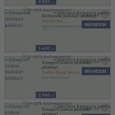
4.840
,-Ft
27
Kapható pont:
Életmesék (dedikált példány)
Abonyi Ria
...
MEGNÉZEM
Mosolyvirág Nagycsaládosok Debreceni Egyesülete
,
2017
Ragasztott papírkötés
,
524
oldal
5.440
,-Ft
15
Kapható pont:
Elhagyott utakon (dedikált
példány)
MEGNÉZEM
Vedres-Nagy Ibolya
...
Boróka Művészeti Csoport
Ragasztott papírkötés
,
104
oldal
2.940
,-Ft
15
Kapható pont:
Elhagyott utakon (dedikált
példány)