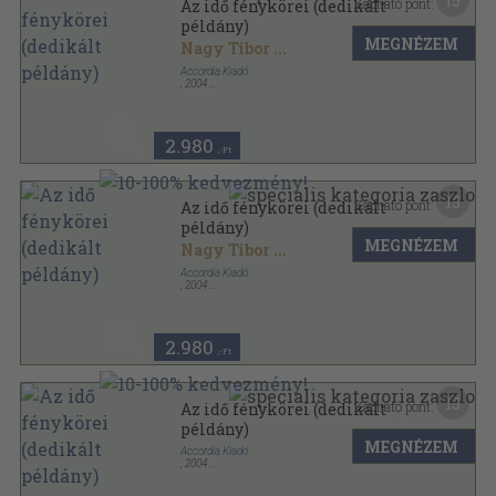
15
Kapható pont:
Az idő fénykörei (dedikált
példány)
MEGNÉZEM
Nagy Tibor
...
Accordia Kiadó
,
2004
Ragasztott papírkötés
,
216
oldal
Accordia antológia sorozat
2.980
,-Ft
15
Kapható pont:
Az idő fénykörei (dedikált
példány)
MEGNÉZEM
Nagy Tibor
...
Accordia Kiadó
,
2004
Ragasztott papírkötés
,
216
oldal
Accordia antológia sorozat
2.980
,-Ft
15
Kapható pont:
Az idő fénykörei (dedikált
példány)
MEGNÉZEM
Accordia Kiadó
,
2004
Ragasztott papírkötés
,
216
oldal
Accordia antológia sorozat