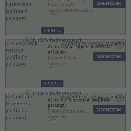
MEGNÉZEM
Barcs János
...
Alterra Svájci-Magyar Könyvkiadó Kft.
,
2000
Ragasztott papírkötés
,
309
oldal
2.840
,-Ft
20
Kapható pont:
Álomképek rejtjelei (dedikált
példány)
MEGNÉZEM
Balogh Márta
...
Accordia Kiadó
,
2007
Ragasztott papírkötés
,
224
oldal
Accordia antológia sorozat
3.980
,-Ft
17
Kapható pont:
Álomlátó fenyvesek (dedikált
példány)
MEGNÉZEM
Fekete Zsuzsanna
...
Accordia Kiadó
,
2007
Ragasztott papírkötés
,
183
oldal
Accordia antológia sorozat