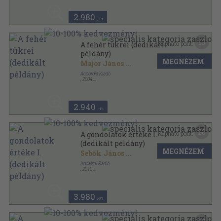
Accordia antológia sorozat
2.980
,-Ft
15
Kapható pont:
A fehér tükrei (dedikált
példány)
MEGNÉZEM
Major János
...
Accordia Kiadó
,
2004
Ragasztott papírkötés
,
249
oldal
Accordia antológia sorozat
2.940
,-Ft
20
Kapható pont:
A gondolatok értéke I.
(dedikált példány)
MEGNÉZEM
Sebők János
...
Irodalmi Rádió
,
2010
Fűzött kemény papírkötés
,
171
oldal
3.980
,-Ft