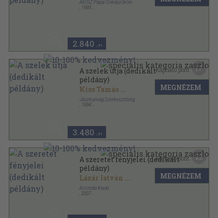
AKISZ Pápai Önképzőköre
,
1993
Ragasztott papírkötés
,
110
oldal
2.840
,-Ft
17
Kapható pont:
A szelek útja (dedikált
példány)
MEGNÉZEM
Kiss Tamás
...
Jászkunság Szerkesztőség
,
1994
Fűzött keménykötés
,
298
oldal
3.480
,-Ft
22
Kapható pont:
A szeretet fényjelei (dedikált
példány)
MEGNÉZEM
Lázár István
...
Accordia Kiadó
,
2007
Ragasztott papírkötés
,
226
oldal
Accordia antológia sorozat