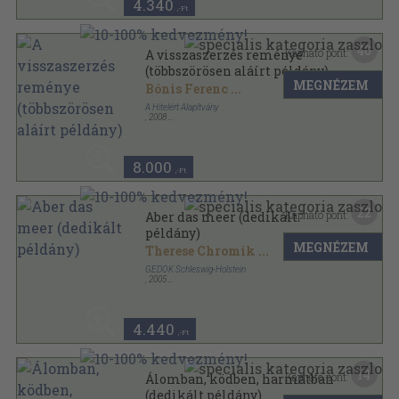
4.340
,-Ft
40
Kapható pont:
A visszaszerzés reménye
(többszörösen aláírt példány)
MEGNÉZEM
Bónis Ferenc
...
A Hitelért Alapítvány
,
2008
Fűzött kemény papírkötés
,
612
oldal
8.000
,-Ft
22
Kapható pont:
Aber das meer (dedikált
példány)
MEGNÉZEM
Therese Chromik
...
GEDOK Schleswig-Holstein
,
2005
Fűzött kemény papírkötés
,
143
oldal
4.440
,-Ft
14
Kapható pont:
Álomban, ködben, harmatban
(dedikált példány)