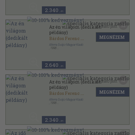
2.340
,-Ft
13
Kapható pont:
Az én világom (dedikált
példány)
MEGNÉZEM
Bárdos Ferenc
...
Alterra Svájci-Magyar Kiadó
,
1998
Ragasztott papírkötés
,
216
oldal
Lelkiségi könyvek sorozat
2.640
,-Ft
12
Kapható pont:
Az én világom (dedikált
példány)
MEGNÉZEM
Bárdos Ferenc
...
Alterra Svájci-Magyar Kiadó
,
1998
Ragasztott papírkötés
,
216
oldal
Lelkiségi könyvek sorozat
2.340
,-Ft