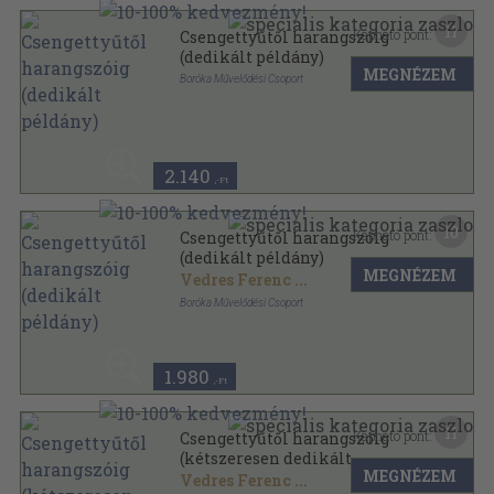
11
Kapható pont:
Csengettyűtől harangszóig
(dedikált példány)
MEGNÉZEM
Boróka Művelődési Csoport
Ragasztott papírkötés
,
88
oldal
2.140
,-Ft
10
Kapható pont:
Csengettyűtől harangszóig
(dedikált példány)
MEGNÉZEM
Vedres Ferenc
...
Boróka Művelődési Csoport
Ragasztott papírkötés
,
88
oldal
1.980
,-Ft
11
Kapható pont:
Csengettyűtől harangszóig
(kétszeresen dedikált
MEGNÉZEM
példány)
Vedres Ferenc
...