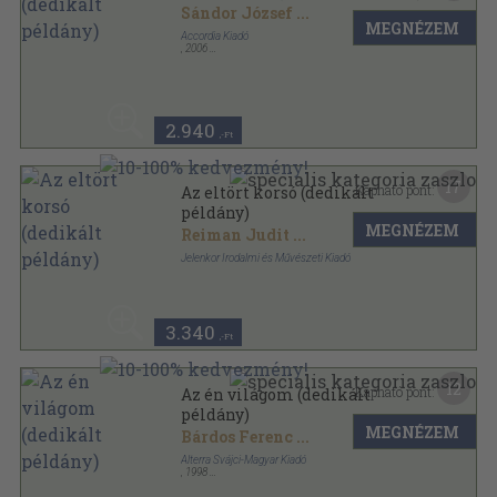
Sándor József
...
MEGNÉZEM
Accordia Kiadó
,
2006
Ragasztott papírkötés
,
180
oldal
Accordia antológia sorozat
2.940
,-Ft
17
Kapható pont:
Az eltört korsó (dedikált
példány)
MEGNÉZEM
Reiman Judit
...
Jelenkor Irodalmi és Művészeti Kiadó
Ragasztott papírkötés
,
159
oldal
3.340
,-Ft
12
Kapható pont:
Az én világom (dedikált
példány)
MEGNÉZEM
Bárdos Ferenc
...
Alterra Svájci-Magyar Kiadó
,
1998
Ragasztott papírkötés
,
216
oldal
Lelkiségi könyvek sorozat