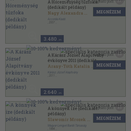
17
Kapható pont:
A Hóreménység tűzfoka
(dedikált példány)
MEGNÉZEM
Nagy Alexandra
...
Accordia Kiadó
,
2007
Ragasztott papírkötés
,
203
oldal
Accordia antológia sorozat
3.480
,-Ft
13
Kapható pont:
A Kárász József Alapítvány
évkönyve 2011 (dedikált
MEGNÉZEM
példány)
Arany-Tóth Katalin
...
Kárász József Alapítvány
,
2011
Ragasztott papírkötés
,
96
oldal
Kárász József alapítvány évkönyve sorozat
2.640
,-Ft
21
Kapható pont:
A könnyek íze (dedikált
példány)
MEGNÉZEM
Slawomir Mrozek
...
Magyar-Lengyel Baráti Társaság
,
1994