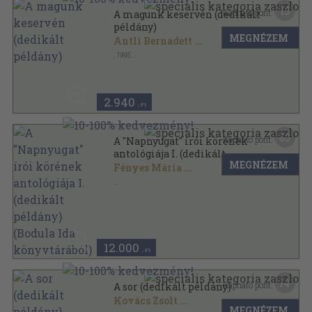
15
Kapható pont:
A magunk keservén (dedikált
példány)
MEGNÉZEM
Antli Bernadett
...
,
1995
Ragasztott papírkötés
,
202
oldal
2.940
,-Ft
60
Kapható pont:
A "Napnyugat" írói körének
antológiája I. (dedikált
MEGNÉZEM
példány) (Bodula Ida
Fényes Mária
...
könyvtárából)
Ragasztott papírkötés
,
155
oldal
12.000
,-Ft
14
Kapható pont:
A sor (dedikált példány)
Kovács Zsolt
...
MEGNÉZEM