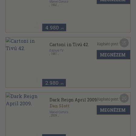
Marvel Comics
,
1992
Tűzött kötés
,
31
oldal
Cage sorozat
4.980
,-Ft
15
Kapható pont:
Cartoni in Tivú 42.
Edizioni TV
MEGNÉZEM
,
1981
Tűzött kötés
,
48
oldal
Cartoni in Tivú sorozat
2.980
,-Ft
20
Kapható pont:
Dark Reign April 2009.
Dan Slott
MEGNÉZEM
Marvel Comics
,
2009
Tűzött kötés
,
36
oldal
Dark Reign sorozat