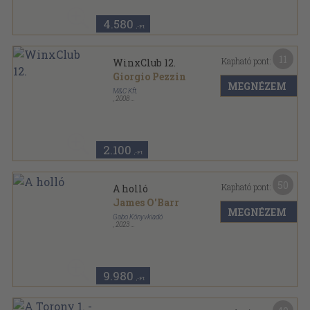
4.580
,-Ft
11
Kapható pont:
WinxClub 12.
Giorgio Pezzin
MEGNÉZEM
M&C Kft.
,
2008
Tűzött kötés
,
66
oldal
WinxClub sorozat
2.100
,-Ft
50
Kapható pont:
A holló
James O'Barr
MEGNÉZEM
Gabo Könyvkiadó
,
2023
Fűzött kemény papírkötés
,
272
oldal
9.980
,-Ft