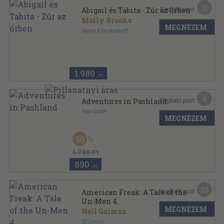
10
Kapható pont:
Abigail és Tabita - Zűr az űrben
Molly Brooks
MEGNÉZEM
Maxim Könyvkiadó Kft.
Fűzött kemény papírkötés
,
231
oldal
Delfin könyvek sorozat
1.980
,-Ft
4
Kapható pont:
Adventures in Pashland
Pash GmbH
MEGNÉZEM
Tűzött kötés
,
34
oldal
50
1.780 Ft
890
,-Ft
20
Kapható pont:
American Freak: A Tale of the
Un-Men 4.
MEGNÉZEM
Neil Gaiman
DC Comics