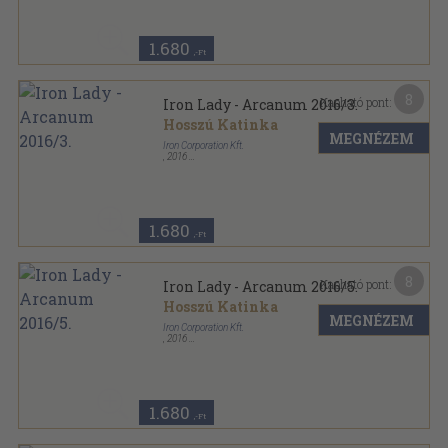
1.680
,-Ft
8
Kapható pont:
Iron Lady - Arcanum 2016/3.
Hosszú Katinka
MEGNÉZEM
Iron Corporation Kft.
,
2016
Varrott papírkötés
,
26
oldal
Iron Lady - Arcanum sorozat
1.680
,-Ft
8
Kapható pont:
Iron Lady - Arcanum 2016/5.
Hosszú Katinka
MEGNÉZEM
Iron Corporation Kft.
,
2016
Varrott papírkötés
,
26
oldal
Iron Lady - Arcanum sorozat
1.680
,-Ft