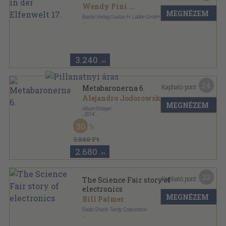
Wendy Pini
...
MEGNÉZEM
Bastei Verlag Gustav H. Lübbe GmbH & Co.
Ragasztott papírkötés
,
34
oldal
Abenteuer in der Elfenwelt sorozat
3.240
,-Ft
24
Kapható pont:
Metabaronerna 6.
Alejandro Jodorowsky
MEGNÉZEM
Albumförlaget
,
2014
Ragasztott papírkötés
,
64
oldal
30
Metabaronerna sorozat
3.840 Ft
2.680
,-Ft
23
Kapható pont:
The Science Fair story of
electronics
MEGNÉZEM
Bill Palmer
Radio Shack-Tandy Corporation
Tűzött kötés
,
32
oldal