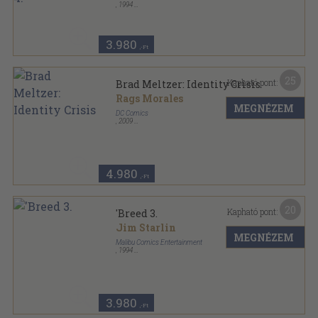
,
1994
Tűzött kötés
,
23
oldal
American Freak: A Tale of the Un-Men sorozat
3.980
,-Ft
25
Kapható pont:
Brad Meltzer: Identity Crisis
Rags Morales
MEGNÉZEM
DC Comics
,
2009
Tűzött kötés
,
46
oldal
After Watchmen... What's next? sorozat
4.980
,-Ft
20
Kapható pont:
'Breed 3.
Jim Starlin
MEGNÉZEM
Malibu Comics Entertainment
,
1994
Tűzött kötés
,
34
oldal
'Breed sorozat
3.980
,-Ft