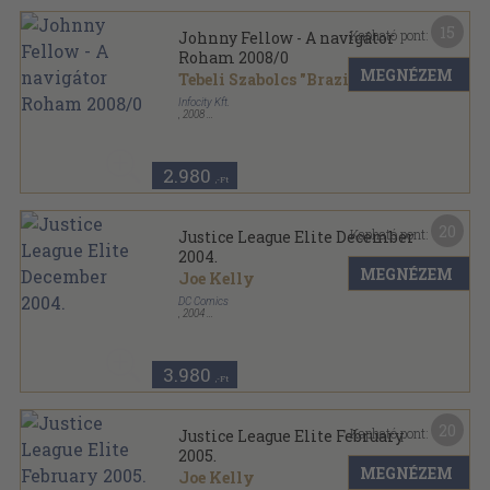
15
Kapható pont:
Johnny Fellow - A navigátor
Roham 2008/0
MEGNÉZEM
Tebeli Szabolcs "Brazil"
Infocity Kft.
,
2008
Tűzött kötés
,
29
oldal
Johnny Fellow - A navigátor Roham sorozat
2.980
,-Ft
20
Kapható pont:
Justice League Elite December
2004.
MEGNÉZEM
Joe Kelly
DC Comics
,
2004
Tűzött kötés
,
32
oldal
Justice League Elite sorozat
3.980
,-Ft
20
Kapható pont:
Justice League Elite February
2005.
MEGNÉZEM
Joe Kelly