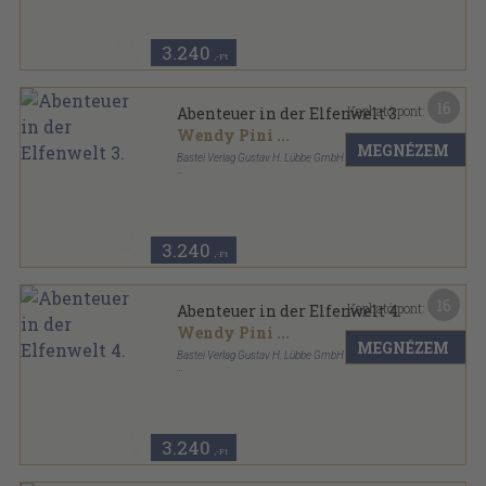
3.240
,-Ft
16
Kapható pont:
Abenteuer in der Elfenwelt 3.
Wendy Pini
...
MEGNÉZEM
Bastei Verlag Gustav H. Lübbe GmbH & Co.
Ragasztott papírkötés
,
34
oldal
Abenteuer in der Elfenwelt sorozat
3.240
,-Ft
16
Kapható pont:
Abenteuer in der Elfenwelt 4.
Wendy Pini
...
MEGNÉZEM
Bastei Verlag Gustav H. Lübbe GmbH & Co.
Ragasztott papírkötés
,
34
oldal
Abenteuer in der Elfenwelt sorozat
3.240
,-Ft