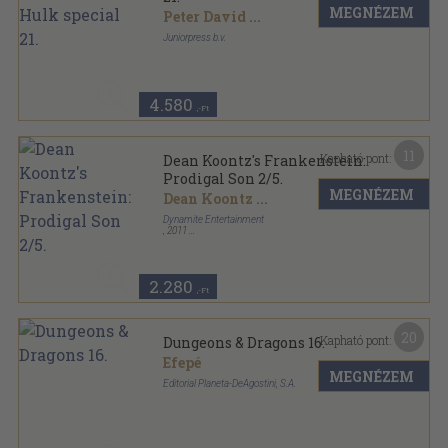
MEGNÉZEM
Peter David
...
Juniorpress b.v.
Tűzött kötés
,
64
oldal
De verbijsterende Hulk special sorozat
4.580
,-Ft
11
Kapható pont:
Dean Koontz's Frankenstein:
Prodigal Son 2/5.
MEGNÉZEM
Dean Koontz
...
Dynamite Entertainment
,
2011
Tűzött kötés
,
28
oldal
Dean Koontz's Frankenstein: Prodigal Son sorozat
2.280
,-Ft
20
Kapható pont:
Dungeons & Dragons 16.
Efepé
MEGNÉZEM
Editorial Planeta-DeAgostini, S.A.
Tűzött kötés
,
36
oldal
Comics Forum sorozat