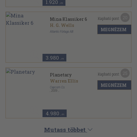
1.920
,-Ft
20
Kapható pont:
Mina Klassiker 6
H. G. Wells
MEGNÉZEM
Atlantic Förlags AB
Ragasztott papírkötés
,
47
oldal
Mina Klassiker sorozat
3.980
,-Ft
25
Kapható pont:
Planetary
Warren Ellis
MEGNÉZEM
Capcom Co.
,
2009
Tűzött kötés
,
30
oldal
After Watchmen... What's next? sorozat
4.980
,-Ft
Mutass többet