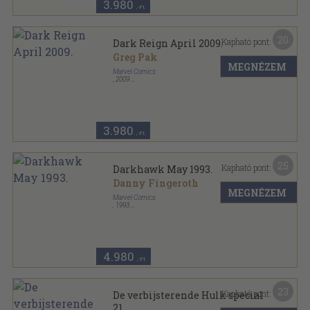
3.980
,-Ft
20
Kapható pont:
Dark Reign April 2009.
Greg Pak
MEGNÉZEM
Marvel Comics
,
2009
Tűzött kötés
,
32
oldal
Dark Reign sorozat
3.980
,-Ft
25
Kapható pont:
Darkhawk May 1993.
Danny Fingeroth
MEGNÉZEM
Marvel Comics
,
1993
Tűzött kötés
,
31
oldal
Darkhawk sorozat
4.980
,-Ft
23
Kapható pont:
De verbijsterende Hulk special
21.