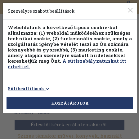
0
Toggle
Főmenü
Könyveink
navigation
Személyre szabott beállítások
Weboldalunk a következő típusú cookie-kat
alkalmazza: (1) weboldal működéséhez szükséges
technikai cookie, (2) funkcionális cookie, amely a
szolgáltatás igénybe vételét teszi az Ön számára
könnyebbé és gyorsabbá, (3) marketing cookie,
Válogasson több mint 30 000 kötet közül
amely alapján személyre szabott hirdetésekkel
Hobbi témakörökben
20% kedvezménnyel!
kereshetjük meg Önt.
A sütiszabályzatunkat itt
érheti el.
Sütibeállítások
HOZZÁJÁRULOK
Antikvár könyvek
>
Folyóiratok, újságok
>
Képregények
>
Sci-
fi, Fantasy
>
Színes
Értesítőt kérek erről a témakörről
Színes témakör művei, könyvek, használt