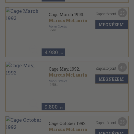
25
Kapható pont:
Cage March 1993.
Marcus McLaurin
MEGNÉZEM
Marvel Comics
,
1993
Tűzött kötés
,
45
oldal
Cage sorozat
4.980
,-Ft
49
Kapható pont:
Cage May, 1992.
Marcus McLaurin
MEGNÉZEM
Marvel Comics
,
1992
Tűzött kötés
,
31
oldal
Cage sorozat
9.800
,-Ft
25
Kapható pont:
Cage October 1992.
Marcus McLaurin
MEGNÉZEM