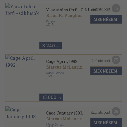
16
Kapható pont:
Y, az utolsó férfi - Ciklusok
Brian K. Vaughan
MEGNÉZEM
Kingpin
,
2011
Ragasztott papírkötés
,
109
oldal
Y, az utolsó férfi sorozat
3.240
,-Ft
75
Kapható pont:
Cage April, 1992.
Marcus McLaurin
MEGNÉZEM
Marvel Comics
,
1992
Tűzött kötés
,
31
oldal
Cage sorozat
15.000
,-Ft
25
Kapható pont:
Cage January 1993.
Marcus McLaurin
MEGNÉZEM
Marvel Comics