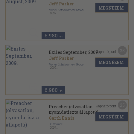
Jeff Parker
MEGNÉZEM
Marvel Entertainment Group
,
2009
Tűzött kötés
,
30
oldal
Exiles sorozat
6.980
,-Ft
35
Kapható pont:
Exiles September, 2009.
Jeff Parker
MEGNÉZEM
Marvel Entertainment Group
,
2009
Tűzött kötés
,
30
oldal
Exiles sorozat
6.980
,-Ft
25
Kapható pont:
Preacher (olvasatlan,
nyomdatiszta állapotú)
MEGNÉZEM
Garth Ennis
DC Comics
,
2009
Tűzött kötés
,
40
oldal