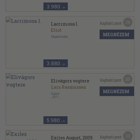
3.980
,-Ft
19
Kapható pont:
Lacrimosa I.
Eliot
MEGNÉZEM
Magánkiadás
Ragasztott papírkötés
,
160
oldal
3.880
,-Ft
30
Kapható pont:
Elivágors vogtere
Lars Rasmussen
MEGNÉZEM
Dupuis
,
2011
Ragasztott papírkötés
,
56
oldal
Hammerfall sorozat
5.980
,-Ft
35
Kapható pont:
Exiles August, 2009.