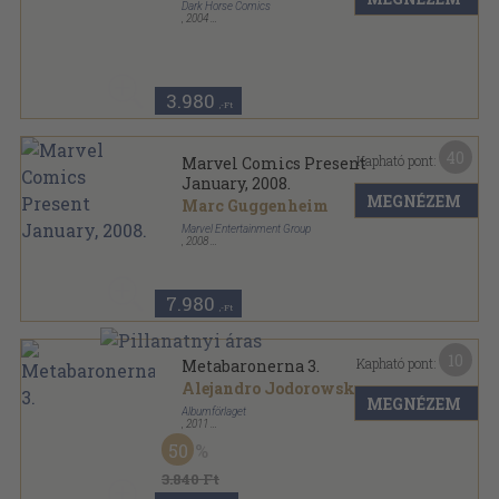
Dark Horse Comics
,
2004
Tűzött kötés
,
30
oldal
Lone sorozat
3.980
,-Ft
40
Kapható pont:
Marvel Comics Present
January, 2008.
MEGNÉZEM
Marc Guggenheim
Marvel Entertainment Group
,
2008
Tűzött kötés
,
40
oldal
Marvel Comics Present sorozat
7.980
,-Ft
10
Kapható pont:
Metabaronerna 3.
Alejandro Jodorowsky
MEGNÉZEM
Albumförlaget
,
2011
Ragasztott papírkötés
,
64
oldal
50
Metabaronerna sorozat
3.840 Ft