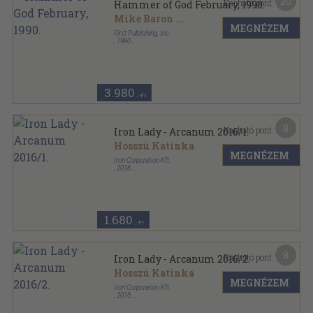
20
Kapható pont:
Hammer of God February, 1990.
Mike Baron
...
MEGNÉZEM
First Publishing, Inc.
,
1990
Tűzött kötés
,
25
oldal
Hammer of God sorozat
3.980
,-Ft
8
Kapható pont:
Iron Lady - Arcanum 2016/1.
Hosszú Katinka
MEGNÉZEM
Iron Corporation Kft.
,
2016
Varrott papírkötés
,
26
oldal
Iron Lady - Arcanum sorozat
1.680
,-Ft
8
Kapható pont:
Iron Lady - Arcanum 2016/2.
Hosszú Katinka
MEGNÉZEM
Iron Corporation Kft.
,
2016
Varrott papírkötés
,
26
oldal
Iron Lady - Arcanum sorozat