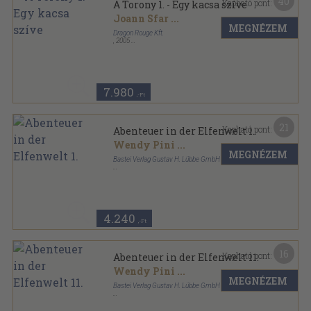
40
Kapható pont:
A Torony 1. - Egy kacsa szíve
Joann Sfar
...
MEGNÉZEM
Dragon Rouge Kft.
,
2005
Ragasztott papírkötés
,
47
oldal
7.980
,-Ft
21
Kapható pont:
Abenteuer in der Elfenwelt 1.
Wendy Pini
...
MEGNÉZEM
Bastei Verlag Gustav H. Lübbe GmbH & Co.
Ragasztott papírkötés
,
32
oldal
Abenteuer in der Elfenwelt sorozat
4.240
,-Ft
16
Kapható pont:
Abenteuer in der Elfenwelt 11.
Wendy Pini
...
MEGNÉZEM
Bastei Verlag Gustav H. Lübbe GmbH & Co.
Ragasztott papírkötés
,
34
oldal
Abenteuer in der Elfenwelt sorozat