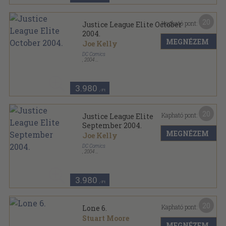
20
Kapható pont:
Justice League Elite October
2004.
MEGNÉZEM
Joe Kelly
DC Comics
,
2004
Tűzött kötés
,
32
oldal
Justice League Elite sorozat
3.980
,-Ft
20
Kapható pont:
Justice League Elite
September 2004.
MEGNÉZEM
Joe Kelly
DC Comics
,
2004
Tűzött kötés
,
32
oldal
Justice League Elite sorozat
3.980
,-Ft
20
Kapható pont:
Lone 6.
Stuart Moore
MEGNÉZEM