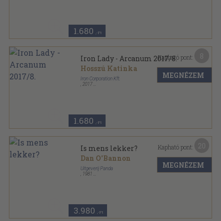
Iron Lady - Arcanum sorozat
1.680
,-Ft
8
Kapható pont:
Iron Lady - Arcanum 2017/8.
Hosszú Katinka
MEGNÉZEM
Iron Corporation Kft.
,
2017
Varrott papírkötés
,
26
oldal
Iron Lady - Arcanum sorozat
1.680
,-Ft
20
Kapható pont:
Is mens lekker?
Dan O'Bannon
MEGNÉZEM
Uitgeverij Panda
,
1981
Varrott keménykötés
,
53
oldal
3.980
,-Ft