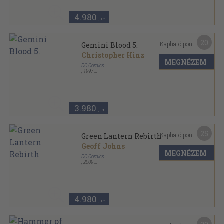
After Watchmen... What's next? sorozat
4.980
,-Ft
20
Kapható pont:
Gemini Blood 5.
Christopher Hinz
MEGNÉZEM
DC Comics
,
1997
Tűzött kötés
,
20
oldal
Gemini Blood sorozat
3.980
,-Ft
25
Kapható pont:
Green Lantern Rebirth
Geoff Johns
MEGNÉZEM
DC Comics
,
2009
Tűzött kötés
,
35
oldal
After Watchmen... What's next? sorozat
4.980
,-Ft