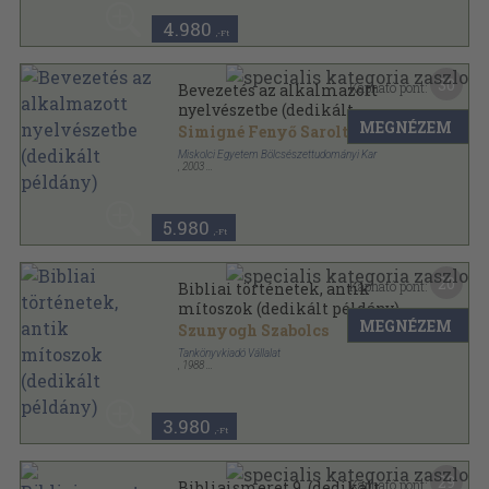
4.980
,-Ft
30
Kapható pont:
Bevezetés az alkalmazott
nyelvészetbe (dedikált
MEGNÉZEM
példány)
Simigné Fenyő Sarolta
Miskolci Egyetem Bölcsészettudományi Kar
,
2003
Ragasztott papírkötés
,
262
oldal
5.980
,-Ft
20
Kapható pont:
Bibliai történetek, antik
mítoszok (dedikált példány)
MEGNÉZEM
Szunyogh Szabolcs
Tankönyvkiadó Vállalat
,
1988
Fűzött kemény papírkötés
,
168
oldal
3.980
,-Ft
29
Kapható pont:
Bibliaismeret 9. (dedikált