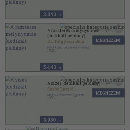
Ragasztott papírkötés
,
247
oldal
2.840
,-Ft
27
Kapható pont:
A raszteres mélynyomás
(dedikált példány)
MEGNÉZEM
Dr. Tölgyessi Béla
Felsőoktatási Jegyzetellátó Vállalat
,
1955
Könyvkötői kötés
,
62
oldal
5.440
,-Ft
20
Kapható pont:
A sízés (dedikált példány)
Szabó László
...
MEGNÉZEM
Magyar Testnevelési Egyetem
,
1993
Ragasztott papírkötés
,
242
oldal
3.980
,-Ft