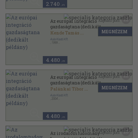
2.740
,-Ft
22
Kapható pont:
Az európai integráció
gazdaságtana (dedikált
MEGNÉZEM
példány)
Kende Tamás
...
Aula Kiadó Kft.
,
1999
Fűzött kemény papírkötés
,
379
oldal
4.480
,-Ft
22
Kapható pont:
Az európai integráció
gazdaságtana (dedikált
MEGNÉZEM
példány)
Palánkai Tibor
...
Aula Kiadó Kft.
,
2004
Fűzött kemény papírkötés
,
502
oldal
4.480
,-Ft
20
Kapható pont:
Az irodalomtudomány