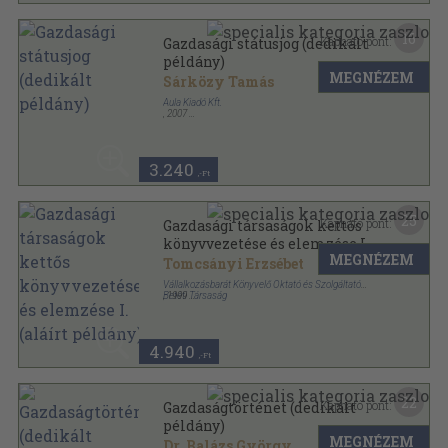
16
Kapható pont:
Gazdasági státusjog (dedikált
példány)
MEGNÉZEM
Sárközy Tamás
Aula Kiadó Kft.
,
2007
Fűzött kemény papírkötés
,
305
oldal
3.240
,-Ft
25
Kapható pont:
Gazdasági társaságok kettős
könyvvezetése és elemzése I.
MEGNÉZEM
(aláírt példány)
Tomcsányi Erzsébet
Vállalkozásbarát Könyvelő Oktató és Szolgáltató
Betéti Társaság
,
1999
Ragasztott papírkötés
,
308
oldal
4.940
,-Ft
22
Kapható pont:
Gazdaságtörténet (dedikált
példány)
MEGNÉZEM
Dr. Balázs György
...