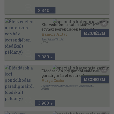
2.840
,-Ft
40
Kapható pont:
Életvédelem a katolikus
egyház jogrendjében (dedikált
MEGNÉZEM
példány)
Hámori Antal
Szent István Társulat
,
2006
Ragasztott papírkötés
,
474
oldal
Bibliotheca Instituti Postgradualis Iuris Canonici
Universitatis Catholicae de Petro Pázmány
nominatae sorozat
7.980
,-Ft
20
Kapható pont:
Előadások a jogi gondolkodás
paradigmáiról (dedikált
MEGNÉZEM
példány)
Varga Csaba
Pázmány Péter Katolikus Egyetem Jogbölcseleti
Intézet
,
1996
Ragasztott papírkötés
,
191
oldal
3.980
,-Ft