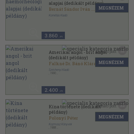
alapjai (dedikált példány)
MEGNÉZEM
Bernát Sándor Iván
...
Kornétás Kiadó
Fűzött kemény papírkötés
,
235
oldal
3.860
,-Ft
12
Kapható pont:
Amerikai angol - brit angol
(dedikált példány)
MEGNÉZEM
Falkné Dr. Bánó Klára
Széchenyi Kiadó
,
1990
Ragasztott papírkötés
,
145
oldal
2.400
,-Ft
33
Kapható pont:
Kína története (dedikált
példány)
MEGNÉZEM
Polonyi Péter
Kozmosz Könyvek
,
1988
Fűzött kemény papírkötés
,
227
oldal