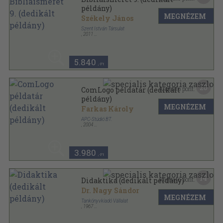
példány)
MEGNÉZEM
Székely János
Szent István Társulat
,
2011
Ragasztott papírkötés
,
239
oldal
A Szent István Társulat Hittankönyvei sorozat
5.840
,-Ft
20
Kapható pont:
ComLogo példatár (dedikált
példány)
MEGNÉZEM
Farkas Károly
APC-Stúdió BT.
,
2004
Ragasztott papírkötés
,
120
oldal
3.980
,-Ft
14
Kapható pont:
Didaktika (dedikált példány)
Dr. Nagy Sándor
MEGNÉZEM
Tankönyvkiadó Vállalat
,
1967
Ragasztott papírkötés
,
239
oldal