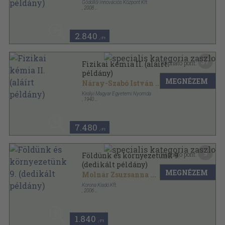
Gödöllői Innovációs Központ Kft.
,
2008
Ragasztott papírkötés
,
165
oldal
2.840
,-Ft
37
Kapható pont:
Fizikai kémia II. (aláírt
példány)
MEGNÉZEM
Náray-Szabó István
...
Királyi Magyar Egyetemi Nyomda
,
1940
Könyvkötői vászonkötés
,
475
oldal
7.480
,-Ft
9
Kapható pont:
Földünk és környezetünk 9.
(dedikált példány)
MEGNÉZEM
Molnár Zsuzsanna
...
Korona Kiadó Kft.
,
2006
Ragasztott papírkötés
,
180
oldal
1.840
,-Ft