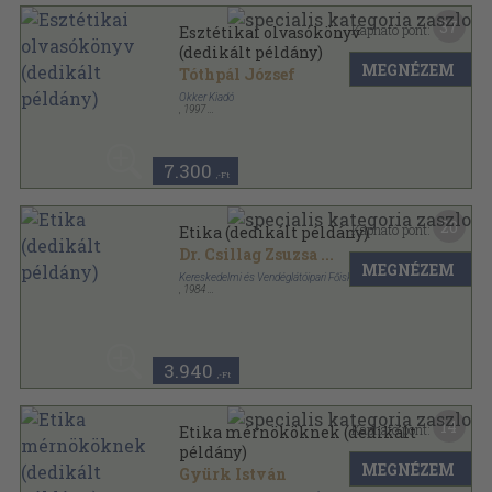
37
Kapható pont:
Esztétikai olvasókönyv
(dedikált példány)
MEGNÉZEM
Tóthpál József
Okker Kiadó
,
1997
Ragasztott papírkötés
,
300
oldal
7.300
,-Ft
20
Kapható pont:
Etika (dedikált példány)
Dr. Csillag Zsuzsa
...
MEGNÉZEM
Kereskedelmi és Vendéglátóipari Főiskola
,
1984
Tűzött kötés
,
393
oldal
3.940
,-Ft
14
Kapható pont:
Etika mérnököknek (dedikált
példány)
MEGNÉZEM
Gyürk István