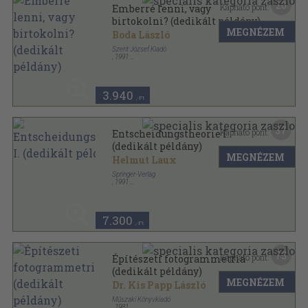
20
Kapható pont:
Emberré lenni, vagy
birtokolni? (dedikált példány)
MEGNÉZEM
Boda László
Szent József Kiadó
,
1991
Ragasztott papírkötés
,
195
oldal
3.940
,-Ft
37
Kapható pont:
Entscheidungstheorie I.
(dedikált példány)
MEGNÉZEM
Helmut Laux
Springer-Verlag
,
1991
Ragasztott papírkötés
,
357
oldal
Heidelberger Lehrtexte Wirtschaftswissenschaften
sorozat
7.300
,-Ft
75
Kapható pont:
Építészeti fotogrammetria
(dedikált példány)
MEGNÉZEM
Dr. Kis Papp László
Műszaki Könyvkiadó
,
1981