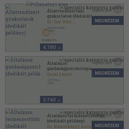
24
Kapható pont:
Állatrendszertani
gyakorlatok (dedikált
MEGNÉZEM
példány)
Dr. Sey Ottó
...
Tankönyvkiadó
,
1990
20
Ragasztott papírkötés
,
471
oldal
5.980 Ft
4.780
,-Ft
19
Kapható pont:
Általános
gazdaságpszichológia
MEGNÉZEM
(dedikált példány)
Garai László
JATEPress
,
1997
Ragasztott papírkötés
,
314
oldal
3.740
,-Ft
17
Kapható pont:
Általános természetföldrajz
(dedikált példány)
MEGNÉZEM
Dr. Nemerkényi Antal