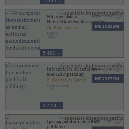
12.000
,-Ft
27
Kapható pont:
HR mozgásban -
Nemzetköziesedés az emberi
MEGNÉZEM
erőforrás menedzsmentben
Dr. Poór József
(dedikált példány)
MMPC Bt.
,
2006
Ragasztott papírkötés
,
344
oldal
5.480
,-Ft
12
Kapható pont:
Információs társadalom
(dedikált példány)
MEGNÉZEM
Z. Karvalics László
Műegyetemi Kiadó
,
1995
Ragasztott papírkötés
,
120
oldal
2.440
,-Ft
22
Kapható pont:
Iparjogvédelem (dedikált
példány)