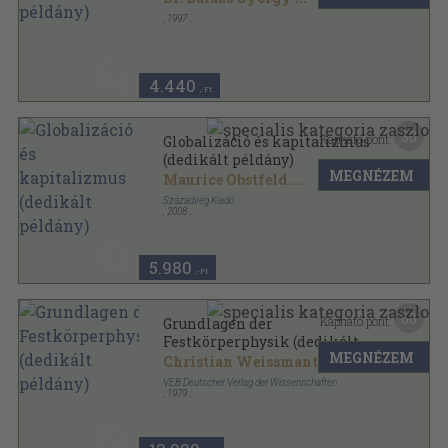
,
1997
Ragasztott papírkötés
,
198
oldal
Távoktatás sorozat
4.440
,-Ft
30
Kapható pont:
Globalizáció és kapitalizmus
(dedikált példány)
MEGNÉZEM
Maurice Obstfeld
...
Századvég Kiadó
,
2008
Ragasztott papírkötés
,
492
oldal
5.980
,-Ft
60
Kapható pont:
Grundlagen der
Festkörperphysik (dedikált
MEGNÉZEM
példány)
Christian Weissmantel
...
VEB Deutscher Verlag der Wissenschaften
,
1979
Vászon
,
807
oldal
Hochshulbücher für Physik sorozat