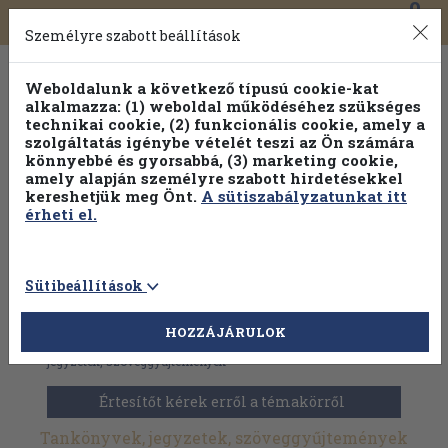
0
Toggle
Főmenü
Könyveink
navigation
Személyre szabott beállítások
Weboldalunk a következő típusú cookie-kat
alkalmazza: (1) weboldal működéséhez szükséges
technikai cookie, (2) funkcionális cookie, amely a
szolgáltatás igénybe vételét teszi az Ön számára
könnyebbé és gyorsabbá, (3) marketing cookie,
amely alapján személyre szabott hirdetésekkel
kereshetjük meg Önt.
A sütiszabályzatunkat itt
érheti el.
Sütibeállítások
HOZZÁJÁRULOK
Antikvár könyvek
>
Dedikált, aláírt kiadványok
>
Tankönyvek,
jegyzetek, szöveggyűjtemények
Értesítőt kérek erről a témakörről
Tankönyvek, jegyzetek, szöveggyűjtemények