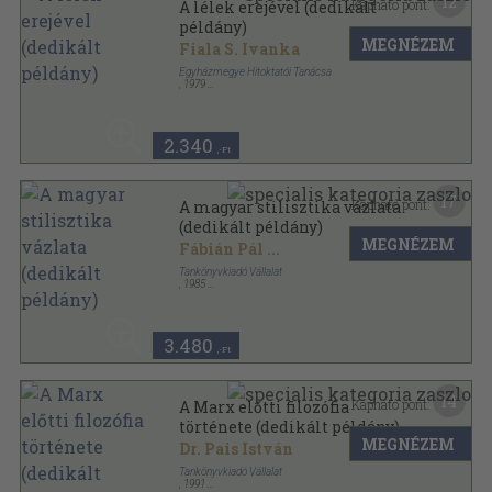
12
Kapható pont:
A lélek erejével (dedikált
példány)
MEGNÉZEM
Fiala S. Ivanka
Egyházmegye Hitoktatói Tanácsa
,
1979
Varrott papírkötés
,
128
oldal
2.340
,-Ft
17
Kapható pont:
A magyar stilisztika vázlata
(dedikált példány)
MEGNÉZEM
Fábián Pál
...
Tankönyvkiadó Vállalat
,
1985
Ragasztott papírkötés
,
297
oldal
3.480
,-Ft
14
Kapható pont:
A Marx előtti filozófia
története (dedikált példány)
MEGNÉZEM
Dr. Pais István
Tankönyvkiadó Vállalat
,
1991