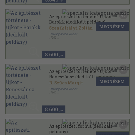
,-Ft
43
Kapható pont:
Az építészet története - Újkor -
Barokk (dedikált példány)
MEGNÉZEM
Szentkirályi Zoltán
Tankönyvkiadó Vállalat
,
1986
Fűzött kemény papírkötés
,
239
oldal
Az építészet története sorozat
8.600
,-Ft
43
Kapható pont:
Az építészet története - Újkor -
Reneszánsz (dedikált példány)
MEGNÉZEM
B. Szűcs Margit
Tankönyvkiadó Vállalat
,
1985
Fűzött kemény papírkötés
,
294
oldal
Az építészet története sorozat
8.600
,-Ft
42
Kapható pont:
Az építészeti forma (dedikált
példány)