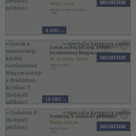
MEGNÉZEM
Séthy Imre
Mérnöki Továbbképző Intézet
,
1964
Tűzött kötés
,
194
oldal
Mérnöki Továbbképző Intézet előadássorozatából
sorozat
4.480
,-Ft
75
Kapható pont:
Iratok a nemzetiségi kérdés
történetéhez Magyarországon
MEGNÉZEM
a dualizmus korában V.
Dr. Almásy János
(dedikált példány)
Tankönyvkiadó
,
1971
Félvászon
,
739
oldal
14.980
,-Ft
12
Kapható pont:
Irodalom 9. (dedikált példány)
Bánki István
...
MEGNÉZEM
Apáczai Kiadó
,
2001
Ragasztott papírkötés
,
304
oldal