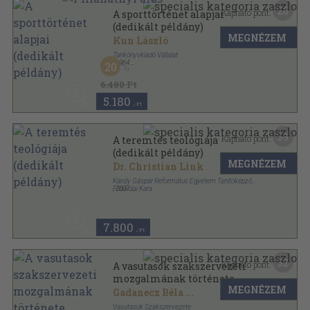
26
Kapható pont:
A sporttörténet alapjai
(dedikált példány)
MEGNÉZEM
Kun László
Tankönyvkiadó Vállalat
,
1964
20
Tűzött kötés
,
266
oldal
6.480 Ft
5.180
,-Ft
39
Kapható pont:
A teremtés teológiája
(dedikált példány)
MEGNÉZEM
Dr. Christian Link
Károly Gáspár Református Egyetem Tanítóképző
Főiskolai Kara
,
2007
Ragasztott papírkötés
,
377
oldal
A Nemzetközi theologiai könyv-Dogmatika sorozat
7.800
,-Ft
32
Kapható pont:
A vasutasok szakszervezeti
mozgalmának története
MEGNÉZEM
(dedikált példány)
Gadanecz Béla
...
Vasutasok Szakszervezete