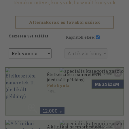
témakör művei, könyvek, használt könyvek
Altémakörök és további szűrök
Összesen 391 találat
Kaphatók előre:
60
Kapható pont:
Ételkészítési ismeretek II.
(dedikált példány)
MEGNÉZEM
Pető Gyula
,
1985
Tűzött kötés
,
232
oldal
12.000
,-Ft
19
Kapható pont:
A klinikai haemorheologia