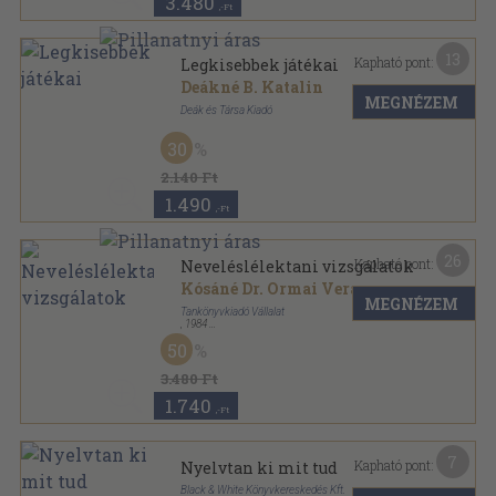
3.480
,-Ft
13
Kapható pont:
Legkisebbek játékai
Deákné B. Katalin
MEGNÉZEM
Deák és Társa Kiadó
Varrott keménykötés
,
24
oldal
30
Tudatos szülő-Kártyakönyvek sorozat
2.140 Ft
1.490
,-Ft
26
Kapható pont:
Neveléslélektani vizsgálatok
Kósáné Dr. Ormai Vera
...
MEGNÉZEM
Tankönyvkiadó Vállalat
,
1984
Fűzött kemény papírkötés
,
635
oldal
50
3.480 Ft
1.740
,-Ft
7
Kapható pont:
Nyelvtan ki mit tud
Black & White Könyvkereskedés Kft.