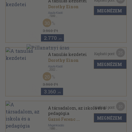
Kapható pont:
A tanulás kezdetei
Dorothy Einon
MEGNÉZEM
Aquila Kiadó
,
1999
Fűzött kemény papírkötés
,
240
oldal
30
3.960 Ft
2.770
,-Ft
25
Kapható pont:
A tanulás kezdetei
Dorothy Einon
MEGNÉZEM
Aquila Kiadó
,
2002
Fűzött kemény papírkötés
,
240
oldal
20
3.960 Ft
3.160
,-Ft
10
Kapható pont:
A társadalom, az iskola és a
pedagógia
MEGNÉZEM
Gazsó Ferenc
...
Magánkiadás
,
1986
Ragasztott papírkötés
,
328
oldal