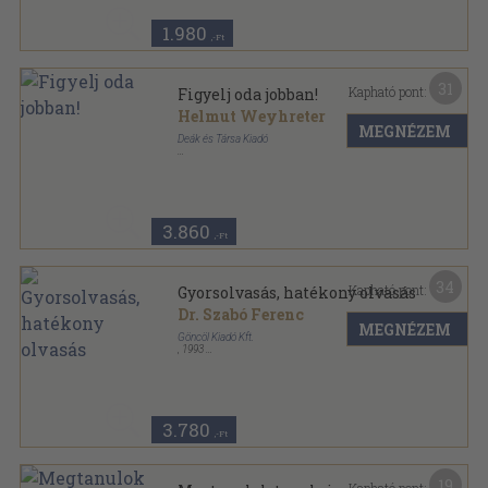
1.980
,-Ft
31
Kapható pont:
Figyelj oda jobban!
Helmut Weyhreter
MEGNÉZEM
Deák és Társa Kiadó
Fűzött kemény papírkötés
,
106
oldal
3.860
,-Ft
34
Kapható pont:
Gyorsolvasás, hatékony olvasás
Dr. Szabó Ferenc
MEGNÉZEM
Göncöl Kiadó Kft.
,
1993
Fűzött kemény papírkötés
,
191
oldal
3.780
,-Ft
19