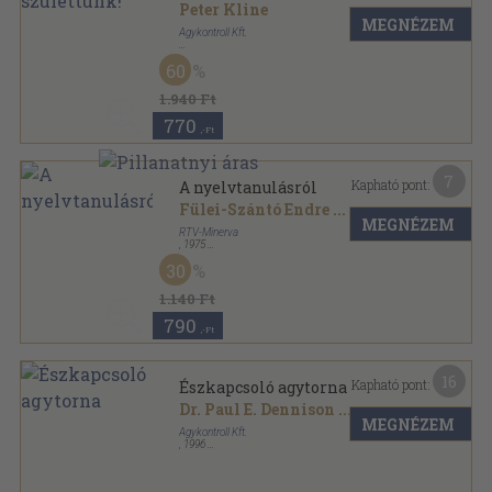
Peter Kline
MEGNÉZEM
Agykontroll Kft.
Ragasztott papírkötés
,
287
oldal
60
1.940 Ft
770
,-Ft
7
Kapható pont:
A nyelvtanulásról
Fülei-Szántó Endre
...
MEGNÉZEM
RTV-Minerva
,
1975
Ragasztott papírkötés
,
227
oldal
30
1.140 Ft
790
,-Ft
16
Kapható pont:
Észkapcsoló agytorna
Dr. Paul E. Dennison
...
MEGNÉZEM
Agykontroll Kft.
,
1996
Tűzött kötés
,
41
oldal