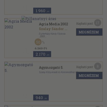
1.960
,-Ft
17
Kapható pont:
Agria Media 2002
Szalay Sándor
...
MEGNÉZEM
Eszterházy Károly Főiskola
,
2003
Ragasztott papírkötés
,
504
oldal
50
Agria Media sorozat
4.340 Ft
2.170
,-Ft
8
Kapható pont:
Agymozgató 5.
Szalay Könyvkiadó és Kereskedőház Kft.
MEGNÉZEM
Ragasztott papírkötés
,
77
oldal
Agymozgató sorozat
940
,-Ft