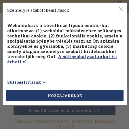
0
Toggle
Főmenü
Könyveink
navigation
Személyre szabott beállítások
Weboldalunk a következő típusú cookie-kat
alkalmazza: (1) weboldal működéséhez szükséges
technikai cookie, (2) funkcionális cookie, amely a
szolgáltatás igénybe vételét teszi az Ön számára
könnyebbé és gyorsabbá, (3) marketing cookie,
amely alapján személyre szabott hirdetésekkel
kereshetjük meg Önt.
A sütiszabályzatunkat itt
érheti el.
Sütibeállítások
HOZZÁJÁRULOK
Antikvár könyvek
>
Pedagógia
>
Tevékenységek
>
Tanulás
Értesítőt kérek erről a témakörről
Tanulás témakör művei, könyvek, használt
könyvek