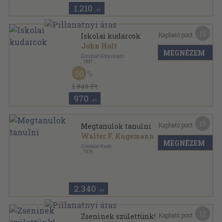
1.210
,-Ft
15
Kapható pont:
Iskolai kudarcok
John Holt
MEGNÉZEM
Gondolat Könyvkiadó
,
1991
Ragasztott papírkötés
,
197
oldal
50
1.940 Ft
970
,-Ft
19
Kapható pont:
Megtanulok tanulni
Walter F. Kugemann
MEGNÉZEM
Gondolat Kiadó
,
1976
Ragasztott papírkötés
,
310
oldal
2.340
,-Ft
12
Kapható pont:
Zseninek születtünk!