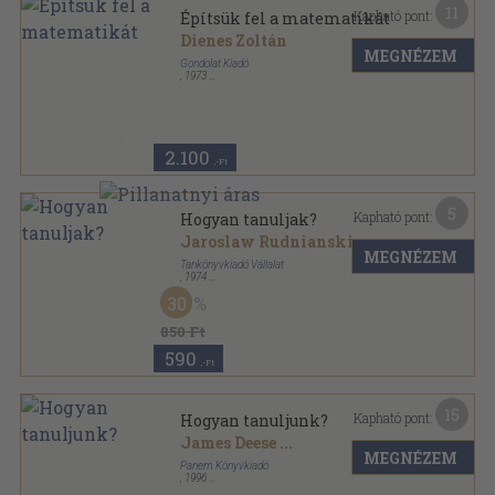
11
Kapható pont:
Építsük fel a matematikát
Dienes Zoltán
MEGNÉZEM
Gondolat Kiadó
,
1973
Ragasztott papírkötés
,
308
oldal
2.100
,-Ft
5
Kapható pont:
Hogyan tanuljak?
Jaroslaw Rudnianski
MEGNÉZEM
Tankönyvkiadó Vállalat
,
1974
Ragasztott papírkötés
,
232
oldal
30
850 Ft
590
,-Ft
15
Kapható pont:
Hogyan tanuljunk?
James Deese
...
MEGNÉZEM
Panem Könyvkiadó
,
1996
Ragasztott papírkötés
,
260
oldal