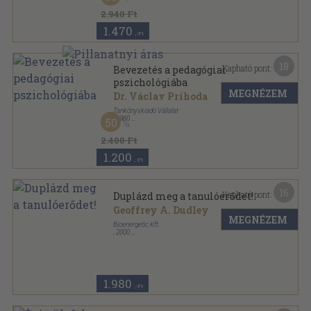
2.940 Ft
1.470
,-Ft
18
Kapható pont:
Bevezetés a pedagógiai
pszichológiába
MEGNÉZEM
Dr. Václav Príhoda
Tankönyvkiadó Vállalat
,
1960
50
Félvászon
,
389
oldal
2.400 Ft
1.200
,-Ft
16
Kapható pont:
Duplázd meg a tanulóerődet!
Geoffrey A. Dudley
MEGNÉZEM
Bioenergetic Kft.
,
2000
Ragasztott papírkötés
,
212
oldal
1.980
,-Ft