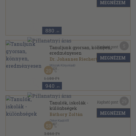
MEGNÉZEM
Ragasztott papírkötés
,
175
oldal
880
,-Ft
5
Kapható pont:
Tanuljunk gyorsan, könnyen,
eredményesen
MEGNÉZEM
Dr. Johannes Riechert
...
Műszaki Könyvkiadó
,
1974
20
Ragasztott papírkötés
,
183
oldal
1.180 Ft
940
,-Ft
29
Kapható pont:
Tanulók, iskolák -
különbségek
MEGNÉZEM
Báthory Zoltán
Okker Kiadó Kft
,
1997
50
Ragasztott papírkötés
,
326
oldal
3.860 Ft