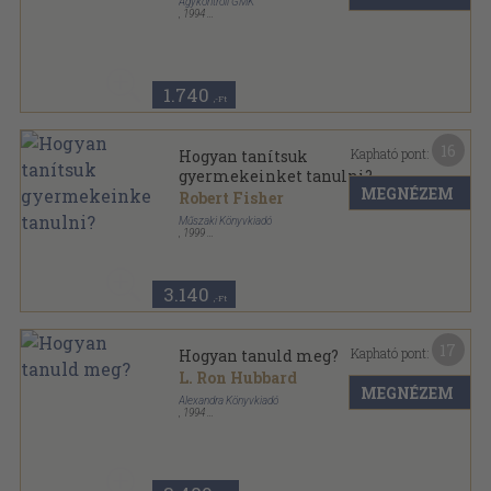
Agykontroll GMK
,
1994
Tűzött kötés
,
68
oldal
1.740
,-Ft
16
Kapható pont:
Hogyan tanítsuk
gyermekeinket tanulni?
MEGNÉZEM
Robert Fisher
Műszaki Könyvkiadó
,
1999
Ragasztott papírkötés
,
192
oldal
Calibra Könyvek sorozat
3.140
,-Ft
17
Kapható pont:
Hogyan tanuld meg?
L. Ron Hubbard
MEGNÉZEM
Alexandra Könyvkiadó
,
1994
Ragasztott papírkötés
,
202
oldal