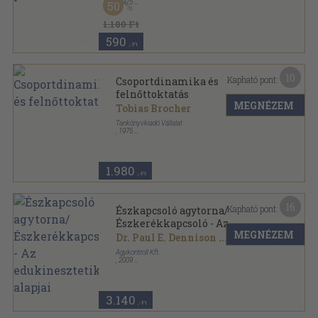
,
1975
50
Fűzött papírkötés
,
181
oldal
1.180 Ft
590
,-Ft
10
Kapható pont:
Csoportdinamika és
felnőttoktatás
MEGNÉZEM
Tobias Brocher
Tankönyvkiadó Vállalat
,
1975
Ragasztott papírkötés
,
159
oldal
Pszichológia-nevelőknek sorozat
1.980
,-Ft
16
Kapható pont:
Észkapcsoló agytorna/
Észkerékkapcsoló - Az
MEGNÉZEM
edukinesztetika alapjai
Dr. Paul E. Dennison
...
Agykontroll Kft.
,
2009
Ragasztott papírkötés
,
115
oldal
Agykontroll sorozat
3.140
,-Ft