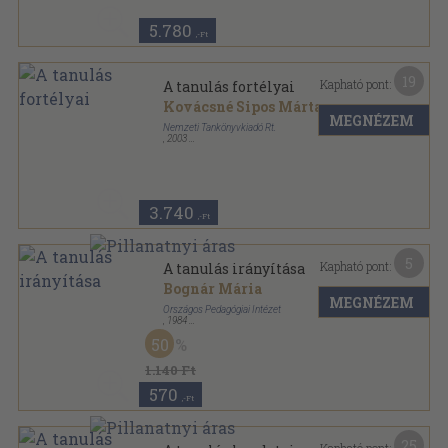
5.780
,-Ft
19
Kapható pont:
A tanulás fortélyai
Kovácsné Sipos Márta
MEGNÉZEM
Nemzeti Tankönyvkiadó Rt.
,
2003
Ragasztott papírkötés
,
135
oldal
3.740
,-Ft
5
Kapható pont:
A tanulás irányítása
Bognár Mária
MEGNÉZEM
Országos Pedagógiai Intézet
,
1984
Tűzött kötés
,
43
oldal
50
Az egész napos nevelés útján továbbképzési füzetek
sorozat
1.140 Ft
570
,-Ft
25