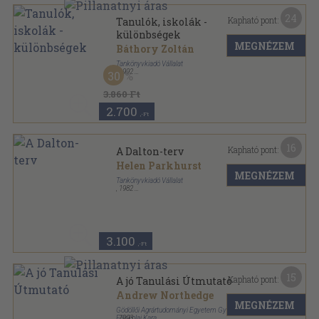
24
Kapható pont:
Tanulók, iskolák -
különbségek
MEGNÉZEM
Báthory Zoltán
Tankönyvkiadó Vállalat
,
1992
30
Ragasztott papírkötés
,
338
oldal
3.860 Ft
2.700
,-Ft
16
Kapható pont:
A Dalton-terv
Helen Parkhurst
MEGNÉZEM
Tankönyvkiadó Vállalat
,
1982
Ragasztott papírkötés
,
139
oldal
Pedagógiai források sorozat
3.100
,-Ft
15
Kapható pont:
A jó Tanulási Útmutató
Andrew Northedge
MEGNÉZEM
Gödöllői Agrártudományi Egyetem Gyöngyösi
Főiskolai Kara
,
1993