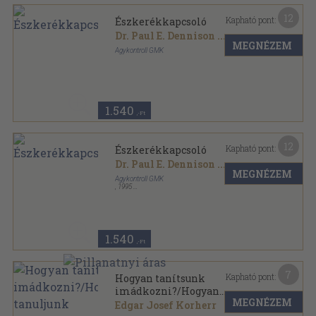
12
Kapható pont:
Észkerékkapcsoló
Dr. Paul E. Dennison
...
MEGNÉZEM
Agykontroll GMK
Tűzött kötés
,
68
oldal
1.540
,-Ft
12
Kapható pont:
Észkerékkapcsoló
Dr. Paul E. Dennison
...
MEGNÉZEM
Agykontroll GMK
,
1995
Tűzött kötés
,
68
oldal
1.540
,-Ft
7
Kapható pont:
Hogyan tanítsunk
imádkozni?/Hogyan
MEGNÉZEM
tanuljunk imádkozni?
Edgar Josef Korherr