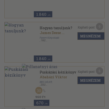
1.840
,-Ft
9
Kapható pont:
Hogyan tanuljunk?
James Deese
...
MEGNÉZEM
Panem Könyvkiadó
,
1992
Ragasztott papírkötés
,
260
oldal
1.840
,-Ft
6
Kapható pont:
Puskázási kézikönyv
Abaházi Viktor
MEGNÉZEM
BBS-Info Kft.
,
2002
Fűzött kemény papírkötés
,
127
oldal
30
960 Ft
670
,-Ft