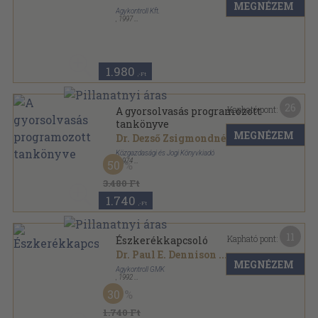
MEGNÉZEM
Agykontroll Kft.
,
1997
Ragasztott papírkötés
,
287
oldal
1.980
,-Ft
26
Kapható pont:
A gyorsolvasás programozott
tankönyve
MEGNÉZEM
Dr. Dezső Zsigmondné
Közgazdasági és Jogi Könyvkiadó
,
1974
50
Fűzött kemény papírkötés
,
346
oldal
3.480 Ft
1.740
,-Ft
11
Kapható pont:
Észkerékkapcsoló
Dr. Paul E. Dennison
...
MEGNÉZEM
Agykontroll GMK
,
1992
Tűzött kötés
,
68
oldal
30
1.740 Ft