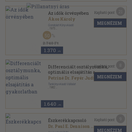
21
Kapható pont:
Az idők örvényében
Ákos Károly
MEGNÉZEM
Gondolat Könyvkiadó
,
1975
Vászon
,
361
oldal
50
2.740 Ft
1.370
,-Ft
8
Kapható pont:
Differenciált osztálymunka,
optimális elsajátítás a
MEGNÉZEM
gyakorlatban
Petriné Dr. Feyér Judit
...
Tankönyvkiadó Vállalat
,
1982
Ragasztott papírkötés
,
152
oldal
Pedagógiai Közlemények sorozat
1.640
,-Ft
9
Kapható pont:
Észkerékkapcsoló
Dr. Paul E. Dennison
...
MEGNÉZEM