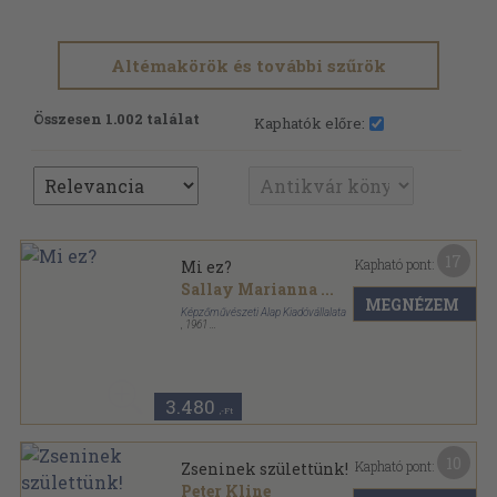
Altémakörök és további szűrök
Összesen 1.002 találat
Kaphatók előre:
17
Kapható pont:
Mi ez?
Sallay Marianna
...
MEGNÉZEM
Képzőművészeti Alap Kiadóvállalata
,
1961
Tűzött kötés
,
120
oldal
3.480
,-Ft
10
Kapható pont:
Zseninek születtünk!
Peter Kline