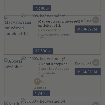
7.480
,-Ft
260
Kapható pont:
Magyarország művészeti
emlékei I-III.
MEGNÉZEM
Gerevich Tibor
Műemlékek Országos Bizottsága
,
1939
Félbőr
,
1607
oldal
Magyarország művészeti emlékei sorozat
32.500
,-Ft
26
Kapható pont:
A korai középkor
Jeannine Auboyer
MEGNÉZEM
Corvina Könyvkiadó
,
1988
Fűzött keménykötés
,
315
oldal
50
A művészet története sorozat
3.480 Ft
1.740
,-Ft