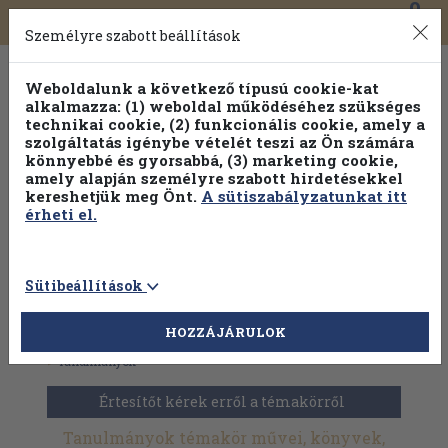
0
Toggle
Főmenü
Könyveink
navigation
Személyre szabott beállítások
Weboldalunk a következő típusú cookie-kat
alkalmazza: (1) weboldal működéséhez szükséges
technikai cookie, (2) funkcionális cookie, amely a
szolgáltatás igénybe vételét teszi az Ön számára
könnyebbé és gyorsabbá, (3) marketing cookie,
Válogasson több mint 1.000.000 kiadványunk közül
10-
amely alapján személyre szabott hirdetésekkel
100% kedvezménnyel!
kereshetjük meg Önt.
A sütiszabályzatunkat itt
érheti el.
Sütibeállítások
HOZZÁJÁRULOK
Antikvár könyvek
>
Művészetek
>
Művészettörténet általános
>
Tanulmányok
Értesítőt kérek erről a témakörről
Tanulmányok témakör művei, könyvek,