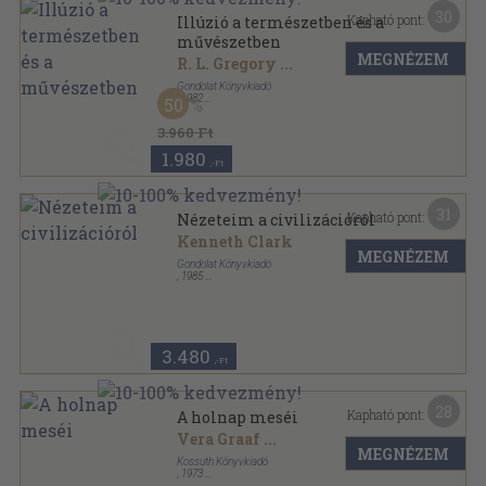
30
Kapható pont:
Illúzió a természetben és a
művészetben
MEGNÉZEM
R. L. Gregory
...
Gondolat Könyvkiadó
,
1982
50
Vászon
,
292
oldal
3.960 Ft
1.980
,-Ft
31
Kapható pont:
Nézeteim a civilizációról
Kenneth Clark
MEGNÉZEM
Gondolat Könyvkiadó
,
1985
Vászon
,
386
oldal
3.480
,-Ft
28
Kapható pont:
A holnap meséi
Vera Graaf
...
MEGNÉZEM
Kossuth Könyvkiadó
,
1973
Félvászon
,
397
oldal