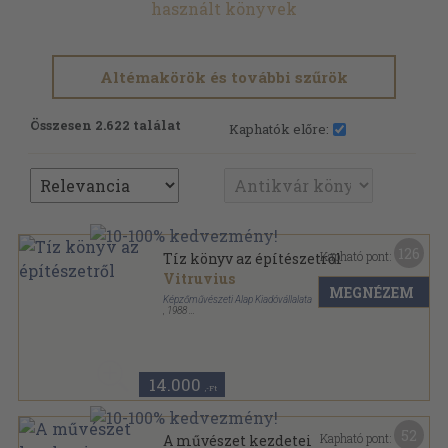
használt könyvek
Altémakörök és további szűrök
Összesen 2.622 találat
Kaphatók előre:
126
Kapható pont:
Tíz könyv az építészetről
Vitruvius
MEGNÉZEM
Képzőművészeti Alap Kiadóvállalata
,
1988
Ragasztott papírkötés
,
297
oldal
Képzőművészeti Zsebkönyvtár sorozat
14.000
,-Ft
52
Kapható pont:
A művészet kezdetei