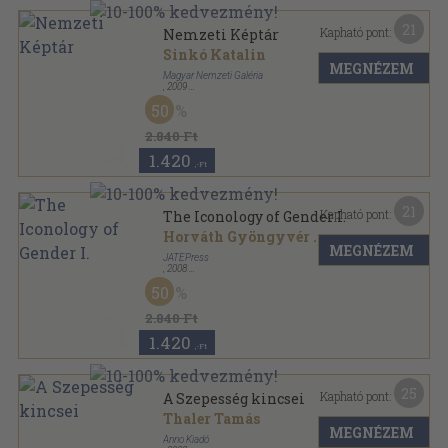
21
Kapható pont:
Nemzeti Képtár
Sinkó Katalin
MEGNÉZEM
Magyar Nemzeti Galéria
,
2009
Ragasztott papírkötés
,
235
oldal
50
A Magyar Nemzeti Galéria évkönyve sorozat
2.840 Ft
1.420
,-Ft
21
Kapható pont:
The Iconology of Gender I.
Horváth Gyöngyvér
...
MEGNÉZEM
JATEPress
,
2008
Ragasztott papírkötés
,
284
oldal
50
Papers in English & American Studies sorozat
2.840 Ft
1.420
,-Ft
25
Kapható pont:
A Szepesség kincsei
Thaler Tamás
MEGNÉZEM
Anno Kiadó