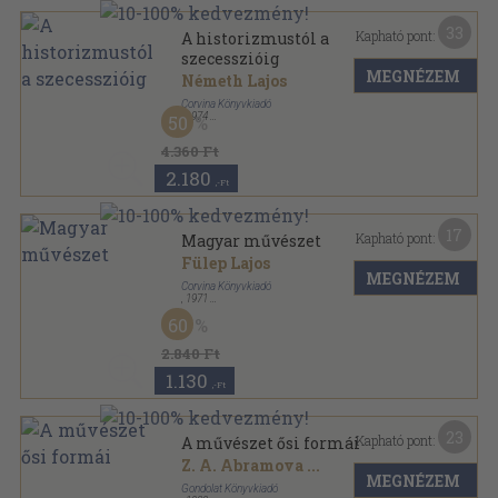
33
Kapható pont:
A historizmustól a
szecesszióig
MEGNÉZEM
Németh Lajos
Corvina Könyvkiadó
,
1974
50
Vászon
,
225
oldal
A XIX. század művészete sorozat
4.360 Ft
2.180
,-Ft
17
Kapható pont:
Magyar művészet
Fülep Lajos
MEGNÉZEM
Corvina Könyvkiadó
,
1971
Vászon
,
278
oldal
60
A művészettörténet forrásai sorozat
2.840 Ft
1.130
,-Ft
23
Kapható pont:
A művészet ősi formái
Z. A. Abramova
...
MEGNÉZEM
Gondolat Könyvkiadó