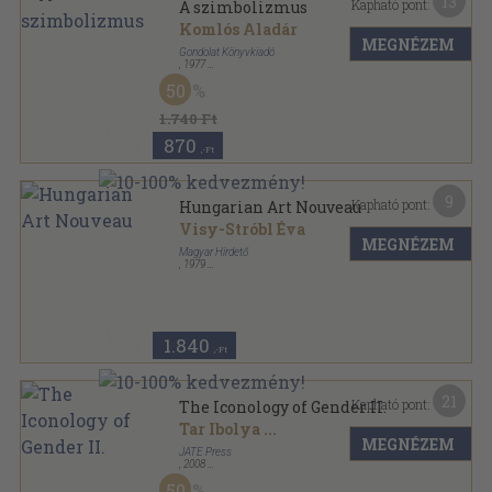
13
Kapható pont:
A szimbolizmus
Komlós Aladár
MEGNÉZEM
Gondolat Könyvkiadó
,
1977
Vászon
,
288
oldal
50
Izmusok sorozat
1.740 Ft
870
,-Ft
9
Kapható pont:
Hungarian Art Nouveau
Visy-Stróbl Éva
MEGNÉZEM
Magyar Hírdető
,
1979
Tűzött kötés
,
28
oldal
1.840
,-Ft
21
Kapható pont:
The Iconology of Gender II.
Tar Ibolya
...
MEGNÉZEM
JATE Press
,
2008
Ragasztott papírkötés
,
208
oldal
50
Papers in English & American Studies sorozat