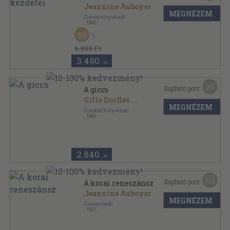
Jeannine Auboyer
MEGNÉZEM
Corvina Könyvkiadó
,
1990
Fűzött keménykötés
,
303
oldal
50
A művészet története sorozat
6.980 Ft
3.490
,-Ft
26
Kapható pont:
A giccs
Gillo Dorfles
...
MEGNÉZEM
Gondolat Könyvkiadó
,
1986
Vászon
,
316
oldal
2.840
,-Ft
112
Kapható pont:
A korai reneszánsz
Jeannine Auboyer
MEGNÉZEM
Corvina Kiadó
,
1991
Fűzött keménykötés
,
303
oldal
A művészet története sorozat