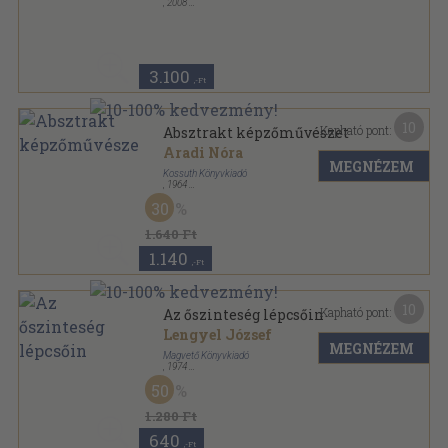
,
2008
Fűzött kemény papírkötés
,
95
oldal
3.100
,-Ft
10
Kapható pont:
Absztrakt képzőművészet
Aradi Nóra
MEGNÉZEM
Kossuth Könyvkiadó
,
1964
Ragasztott papírkötés
,
227
oldal
30
Esztétikai Kiskönyvtár sorozat
1.640 Ft
1.140
,-Ft
10
Kapható pont:
Az őszinteség lépcsőin
Lengyel József
MEGNÉZEM
Magvető Könyvkiadó
,
1974
Vászon
,
451
oldal
50
Lengyel József összes művei sorozat
1.280 Ft
640
,-Ft