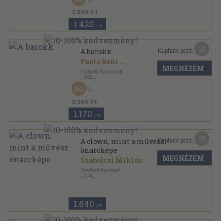
2.840 Ft
1.420
,-Ft
18
Kapható pont:
A barokk
Paolo Beni
...
MEGNÉZEM
Gondolat Könyvkiadó
,
1962
Vászon
,
181
oldal
50
Izmusok sorozat
2.340 Ft
1.170
,-Ft
15
Kapható pont:
A clown, mint a művész
önarcképe
MEGNÉZEM
Szabolcsi Miklós
Corvina Könyvkiadó
,
1974
Vászon
,
168
oldal
1.840
,-Ft