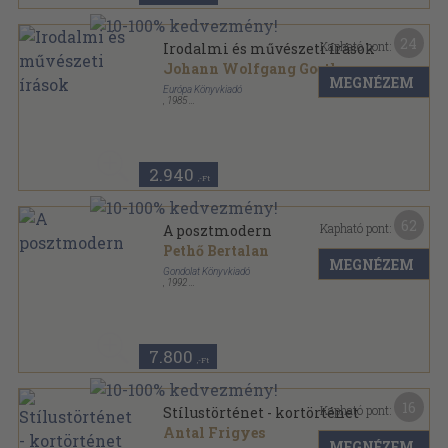
24
Kapható pont:
Irodalmi és művészeti írások
Johann Wolfgang Goethe
MEGNÉZEM
Európa Könyvkiadó
,
1985
Vászon
,
801
oldal
Goethe válogatott művei sorozat
2.940
,-Ft
62
Kapható pont:
A posztmodern
Pethő Bertalan
MEGNÉZEM
Gondolat Könyvkiadó
,
1992
Vászon
,
445
oldal
Izmusok sorozat
7.800
,-Ft
16
Kapható pont:
Stílustörténet - kortörténet
Antal Frigyes
MEGNÉZEM