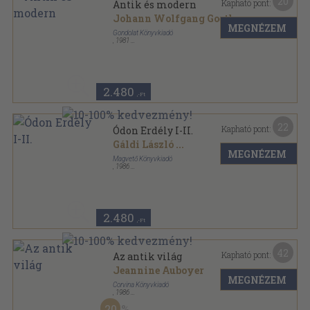
20
Kapható pont:
Antik és modern
Johann Wolfgang Goethe
MEGNÉZEM
Gondolat Könyvkiadó
,
1981
Vászon
,
1080
oldal
2.480
,-Ft
22
Kapható pont:
Ódon Erdély I-II.
Gáldi László
...
MEGNÉZEM
Magvető Könyvkiadó
,
1986
Fűzött kemény papírkötés
,
1263
oldal
Magyar Hírmondó sorozat
2.480
,-Ft
42
Kapható pont:
Az antik világ
Jeannine Auboyer
MEGNÉZEM
Corvina Könyvkiadó
,
1986
Fűzött keménykötés
,
308
oldal
20
A művészet története sorozat