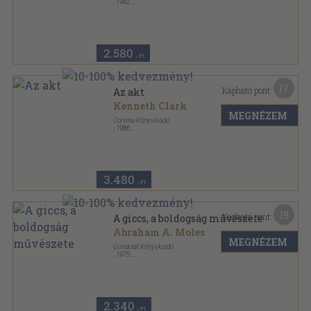
,
1982
Vászon
,
531
oldal
2.580
,-Ft
17
Kapható pont:
Az akt
Kenneth Clark
MEGNÉZEM
Corvina Könyvkiadó
,
1986
Ragasztott kemény papírkötés
,
397
oldal
3.480
,-Ft
19
Kapható pont:
A giccs, a boldogság művészete
Abraham A. Moles
MEGNÉZEM
Gondolat Könyvkiadó
,
1975
Fűzött kemény papírkötés
,
189
oldal
2.340
,-Ft