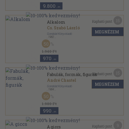
9.800
,-Ft
15
Kapható pont:
Alkalom
Cs. Szabó László
MEGNÉZEM
Gondolat Könyvkiadó
,
1982
Vászon
,
604
oldal
50
1.940 Ft
970
,-Ft
15
Kapható pont:
Fabulák, formák, figurák
André Chastel
MEGNÉZEM
Gondolat Könyvkiadó
,
1984
Vászon
,
500
oldal
50
1.980 Ft
990
,-Ft
9
Kapható pont:
A giccs