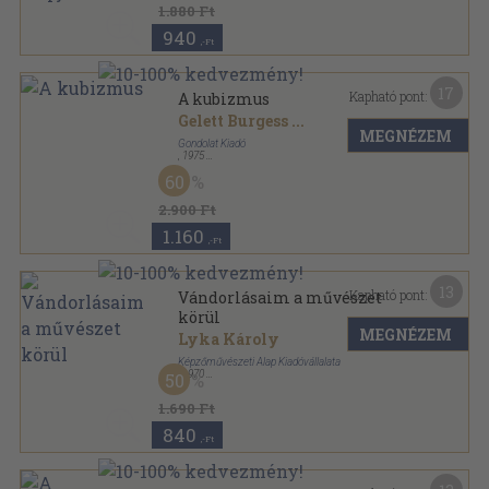
Dióhéjban sorozat
1.880 Ft
940
,-Ft
17
Kapható pont:
A kubizmus
Gelett Burgess
...
MEGNÉZEM
Gondolat Kiadó
,
1975
Fűzött kemény papírkötés
,
253
oldal
60
2.900 Ft
1.160
,-Ft
13
Kapható pont:
Vándorlásaim a művészet
körül
MEGNÉZEM
Lyka Károly
Képzőművészeti Alap Kiadóvállalata
,
1970
50
Vászon
,
363
oldal
1.690 Ft
840
,-Ft