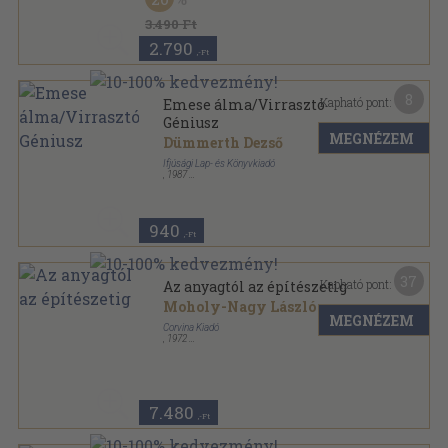
3.490 Ft
2.790
,-Ft
8
Kapható pont:
Emese álma/Virrasztó
Géniusz
MEGNÉZEM
Dümmerth Dezső
Ifjúsági Lap- és Könyvkiadó
,
1987
Ragasztott papírkötés
,
222
oldal
940
,-Ft
37
Kapható pont:
Az anyagtól az építészetig
Moholy-Nagy László
MEGNÉZEM
Corvina Kiadó
,
1972
Vászon
,
256
oldal
7.480
,-Ft