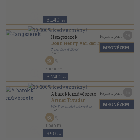
3.140
,-Ft
49
Kapható pont:
Hangszerek
John Henry van der Meer
MEGNÉZEM
Zeneműkiadó Vállalat
,
1988
Vászon
,
282
oldal
50
6.480 Ft
3.240
,-Ft
15
Kapható pont:
A barokk művészete
Artner Tivadar
MEGNÉZEM
Móra Ferenc Ifjúsági Könyvkiadó
,
1968
Vászon
,
129
oldal
50
1.980 Ft
990
,-Ft