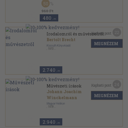
50
Műhely sorozat
960 Ft
480
,-Ft
22
Kapható pont:
Irodalomról és művészetről
Bertolt Brecht
MEGNÉZEM
Kossuth Könyvkiadó
,
1970
Vászon
,
470
oldal
2.740
,-Ft
24
Kapható pont:
Művészeti írások
Johann Joachim
MEGNÉZEM
Winckelmann
Magyar Helikon
,
1978
Vászon
,
270
oldal
2.940
,-Ft