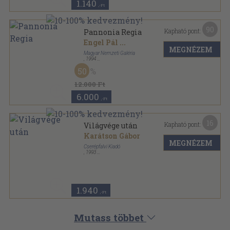
1.140
,-Ft
90
Kapható pont:
Pannonia Regia
Engel Pál
...
MEGNÉZEM
Magyar Nemzeti Galéria
,
1994
Ragasztott papírkötés
,
626
oldal
50
Magyar Nemzeti Galéria Kiadványai sorozat
12.000 Ft
6.000
,-Ft
16
Kapható pont:
Világvége után
Karátson Gábor
MEGNÉZEM
Cserépfalvi Kiadó
,
1993
Fűzött kemény papírkötés
,
243
oldal
konTEXTus könyvek sorozat
1.940
,-Ft
Mutass többet