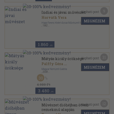
9
Kapható pont:
Indiai és jávai művészet
Horváth Vera
MEGNÉZEM
Hopp Ferenc Kelet-Ázsiai Művészeti Múzeum
,
1982
Ragasztott papírkötés
,
78
oldal
1.860
,-Ft
31
Kapható pont:
Mátyás király öröksége
Pálffy Géza
...
MEGNÉZEM
Magyar Nemzeti Galéria
,
2008
Fűzött kemény papírkötés
,
390
oldal
30
A Magyar Nemzeti Galéria kiadványai sorozat
4.980 Ft
3.480
,-Ft
12
Kapható pont:
Művészet dióhéjban ötven
remekmű alapján
MEGNÉZEM